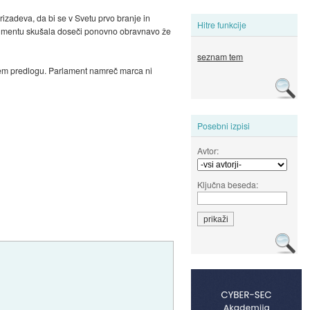
prizadeva, da bi se v Svetu prvo branje in
Hitre funkcije
 parlmentu skušala doseči ponovno obravnavo že
seznam tem
istem predlogu. Parlament namreč marca ni
Posebni izpisi
Avtor:
Ključna beseda: