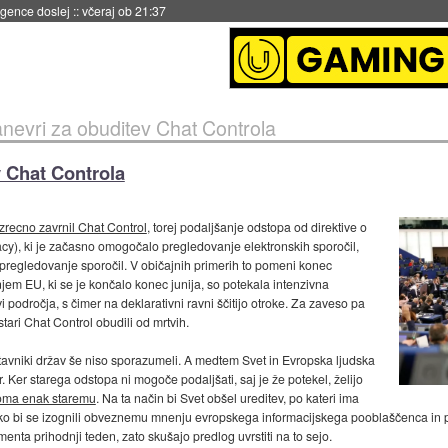
 umetne inteligence
::
včeraj ob 21:23
anevri za obuditev Chat Controla
v Chat Controla
zrecno zavrnil Chat Control
, torej podaljšanje odstopa od direktive o
acy), ki je začasno omogočalo pregledovanje elektronskih sporočil,
pregledovanje sporočil. V običajnih primerih to pomeni konec
em EU, ki se je končalo konec junija, so potekala intenzivna
odročja, s čimer na deklarativni ravni ščitijo otroke. Za zaveso pa
i stari Chat Control obudili od mrtvih.
avniki držav še niso sporazumeli. A medtem Svet in Evropska ljudska
. Ker starega odstopa ni mogoče podaljšati, saj je že potekel, želijo
lnoma enak staremu
. Na ta način bi Svet obšel ureditev, po kateri ima
o bi se izognili obveznemu mnenju evropskega informacijskega pooblaščenca in pre
enta prihodnji teden, zato skušajo predlog uvrstiti na to sejo.