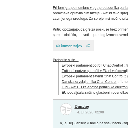
Pri tem igra pomembno vlogo predsednika parl
obravnava opravila čim hitreje. Svet bi tako spr
zavrnjenega predloga. Za sprejem si močno priz
Kritiki opozarjajo, da gre za poskuse brez prime
sprejel stališča, temveč je predlog izrecno zavrni
40 komentarjev
Preberite si še…
Evropski parlament potrdil Chat Control
::
9
Začasni nadzor sporočil v EU ni več dovolj
Evropski parlament zavrnil Chat Control
::
Danska za zdaj umika Chat Control
::
1. n
Tudi Svet EU za enotne polnilnike elektro
EU podaljšala zaščito glasbenih posnetkov
DeeJay
::
4. jul 2026, 02:08
o, lej, lej. Janševiki hočjo na vsak način kita