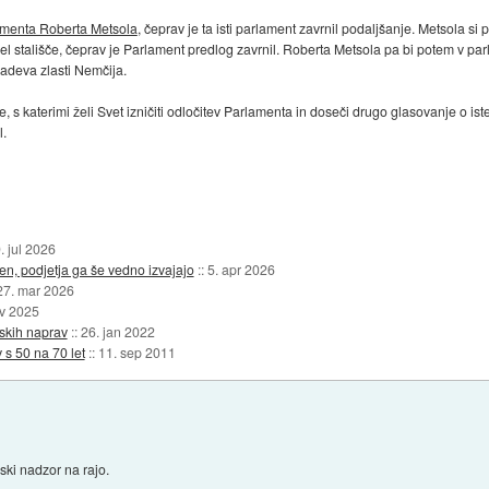
amenta Roberta Metsola
, čeprav je ta isti parlament zavrnil podaljšanje. Metsola si 
ejel stališče, čeprav je Parlament predlog zavrnil. Roberta Metsola pa bi potem v
adeva zlasti Nemčija.
re, s katerimi želi Svet izničiti odločitev Parlamenta in doseči drugo glasovanje o 
l.
. jul 2026
en, podjetja ga še vedno izvajajo
::
5. apr 2026
27. mar 2026
ov 2025
nskih naprav
::
26. jan 2022
 s 50 na 70 let
::
11. sep 2011
jski nadzor na rajo.