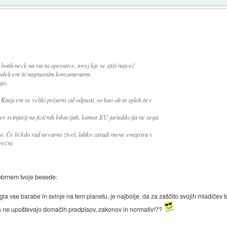
bottleneck na ravni operative, torej kje se sfiži največ
udodelcem in nagnusnim konzumentom.
 go.
Kitajcem se veliki požarni zid odpusti, so kao oh in sploh in v
r svinjarij na fizičnih lokacijah, kamor EU jurisdikcija ne sega.
 šlo. Če bi kdo rad nevarno živel, lahko zaradi mene emigrira v
rečni.
obrnem tvoje besede:
la vse barabe in svinje na tem planetu, je najbolje, da za zaščito svojih mladičev t
a ne upoštevajo domačih predpisov, zakonov in normativ!??