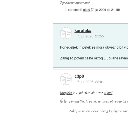
Zgodovina sprememb…
spremenil:
c3p0
(
7. jul 2026 ob 21:45
)
karafeka
::
7. jul 2026, 21:55
Ponedeljek in petek se mora obvezno bit v 
Zakaj so potem ceste okrog Ljubljane ravn
c3p0
::
7. jul 2026, 22:01
karafeka
je
7. jul 2026 ob 21:55
izjavil
:
Ponedeljek in petek se mora obvezno bit 
Zakaj so potem ceste okrog Ljubljane rav