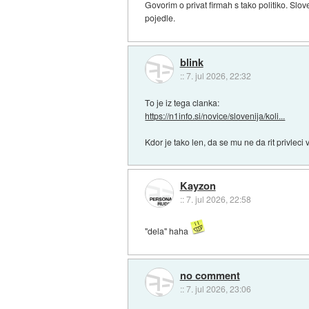
Govorim o privat firmah s tako politiko. Slo
pojedle.
blink
::
7. jul 2026, 22:32
To je iz tega clanka:
https://n1info.si/novice/slovenija/koli...
Kdor je tako len, da se mu ne da rit privleci
Kayzon
::
7. jul 2026, 22:58
"dela" haha
no comment
::
7. jul 2026, 23:06