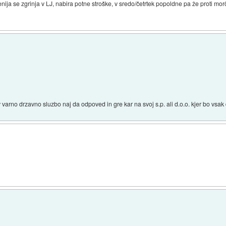
venija se zgrinja v LJ, nabira potne stroške, v sredo/četrtek popoldne pa že proti m
 v varno drzavno sluzbo naj da odpoved in gre kar na svoj s.p. ali d.o.o. kjer bo vsak 