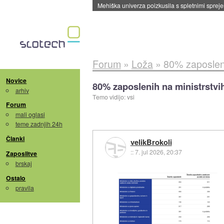
Mehiška univerza poizkusila s spletnimi sprejem
Forum
»
Loža
»
80% zaposleni
Novice
80% zaposlenih na ministrstvi
arhiv
Temo vidijo: vsi
Forum
mali oglasi
teme zadnjih 24h
Članki
velikBrokoli
::
7. jul 2026, 20:37
Zaposlitve
brskaj
Ostalo
pravila