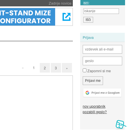
Išči:
Zadnje novice
Prijava
«
1
2
3
»
Zapomni si me
nov uporabnik
pozabili geslo?