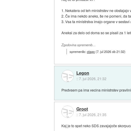
1. Nekatera od teh ministrstev ne obstajajo
2. Če ima nekdo aneks, še ne pomeni, da ta
3. Vsa ta ministrstva imajo organe v sestavi 
Aneksi za delo od doma so se pisali za 1 let
Zgodovina sprememb…
spremenilo:
otago
(
7. jul 2026 ob 21:32
)
Legon
::
7. jul 2026, 21:32
Predvsem pa ima vecina ministrstev pravilnik
Groot
::
7. jul 2026, 21:35
Kaj je to spet neko SDS zavajajoče skorpuc