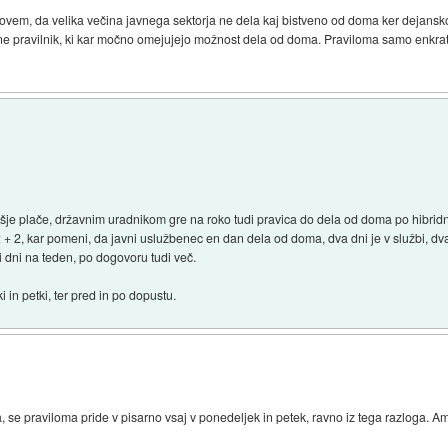
di povem, da velika večina javnega sektorja ne dela kaj bistveno od doma ker dejans
rne pravilnik, ki kar močno omejujejo možnost dela od doma. Praviloma samo enkrat 
je plače, državnim uradnikom gre na roko tudi pravica do dela od doma po hibridne
 + 2, kar pomeni, da javni uslužbenec en dan dela od doma, dva dni je v službi, dv
 dni na teden, po dogovoru tudi več.
i in petki, ter pred in po dopustu.
se praviloma pride v pisarno vsaj v ponedeljek in petek, ravno iz tega razloga. A