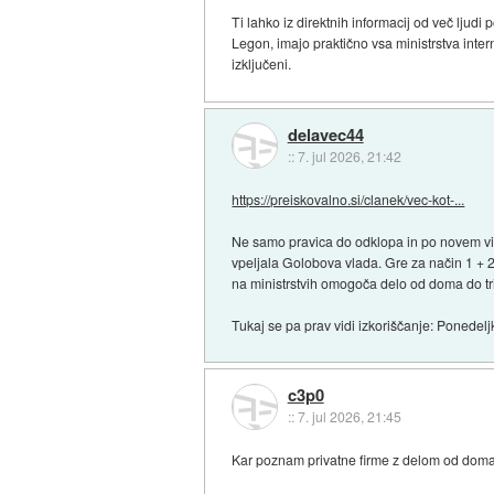
Ti lahko iz direktnih informacij od več lju
Legon, imajo praktično vsa ministrstva inte
izključeni.
delavec44
::
7. jul 2026, 21:42
https://preiskovalno.si/clanek/vec-kot-...
Ne samo pravica do odklopa in po novem viš
vpeljala Golobova vlada. Gre za način 1 + 2
na ministrstvih omogoča delo od doma do tri
Tukaj se pa prav vidi izkoriščanje: Ponedeljk
c3p0
::
7. jul 2026, 21:45
Kar poznam privatne firme z delom od doma, 