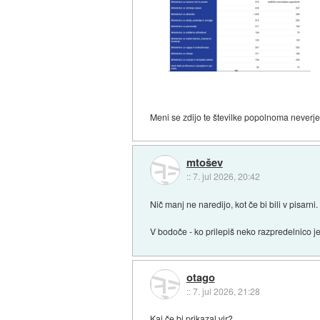
Meni se zdijo te številke popolnoma neverje
mtošev
::
7. jul 2026, 20:42
Nič manj ne naredijo, kot če bi bili v pisarn
V bodoče - ko prilepiš neko razpredelnico je 
otago
::
7. jul 2026, 21:28
Kaj če bi prikazal vir?