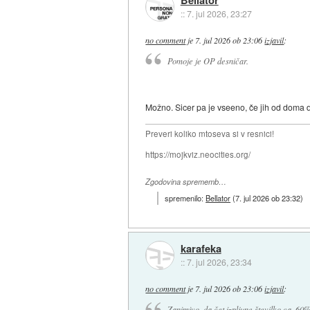
::
7. jul 2026, 23:27
no comment
je
7. jul 2026 ob 23:06
izjavil
:
Pomoje je OP desničar.
Možno. Sicer pa je vseeno, če jih od doma del
Preveri koliko mtoseva si v resnici!
https://mojkviz.neocities.org/
Zgodovina sprememb…
spremenilo:
Bellator
(
7. jul 2026 ob 23:32
)
karafeka
::
7. jul 2026, 23:34
no comment
je
7. jul 2026 ob 23:06
izjavil
:
Zanimivo, da čet izpljune številko ca. 60