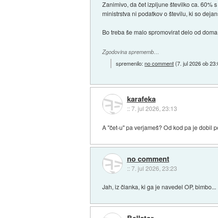
Zanimivo, da čet izpljune številko ca. 60%
ministrstva ni podatkov o številu, ki so deja
Bo treba še malo spromovirat delo od doma,
Zgodovina sprememb…
spremenilo:
no comment
(
7. jul 2026 ob 23
karafeka
::
7. jul 2026, 23:13
A "čet-u" pa verjameš? Od kod pa je dobil p
no comment
::
7. jul 2026, 23:23
Jah, iz članka, ki ga je navedel OP, bimbo...
Bellator