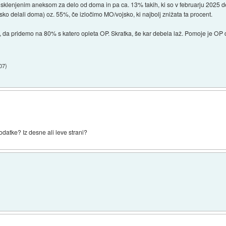
 s sklenjenim aneksom za delo od doma in pa ca. 13% takih, ki so v februarju 2025
nsko delali doma) oz. 55%, če izločimo MO/vojsko, ki najbolj znižata ta procent.
 da pridemo na 80% s katero opleta OP. Skratka, še kar debela laž. Pomoje je OP 
:07
)
odatke? Iz desne ali leve strani?