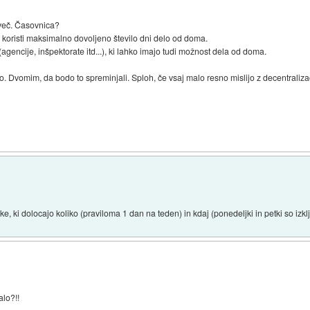
 več. Časovnica?
 koristi maksimalno dovoljeno število dni delo od doma.
(agencije, inšpektorate itd...), ki lahko imajo tudi možnost dela od doma.
o. Dvomim, da bodo to spreminjali. Sploh, če vsaj malo resno mislijo z decentralizac
e, ki dolocajo koliko (praviloma 1 dan na teden) in kdaj (ponedeljki in petki so izk
alo?!!