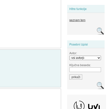
Hitre funkcije
seznam tem
Posebni izpisi
Avtor:
Ključna beseda: