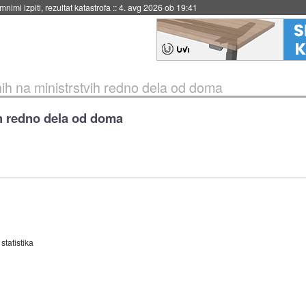
nimi izpiti, rezultat katastrofa
::
4. avg 2026 ob 19:41
h na ministrstvih redno dela od doma
h redno dela od doma
statistika