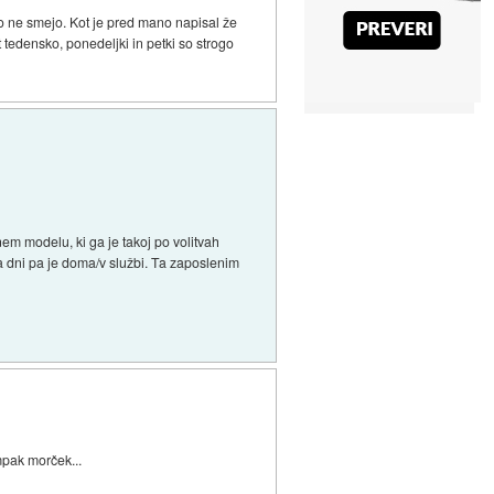
ko ne smejo. Kot je pred mano napisal že
tedensko, ponedeljki in petki so strogo
m modelu, ki ga je takoj po volitvah
a dni pa je doma/v službi. Ta zaposlenim
mpak morček...