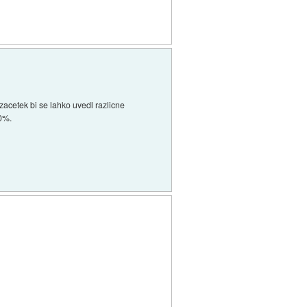
a zacetek bi se lahko uvedl razlicne
10%.