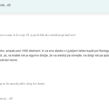
at... xD
cevanje in krcenje JS, tu pa bi bila decentralizacija hud strel
 streho, ampak pod 1000 strehami. In za eno stavbo v Ljubljani lahko kupiš pol Nove
td. Ja, na kratek rok je sigurno dražje, že na srednji pa cenejše, na dolgi rok pa spl
dost bol revne.
tega ne bo naredu nihče drug kot Janša.
ncat... xD