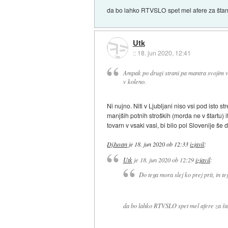
da bo lahko RTVSLO spet mel afere za štanc
Utk
::
18. jun 2020, 12:41
Ampak po drugi strani pa mantra svojim var
v koleno.
Ni nujno. Niti v Ljubljani niso vsi pod isto
manjših potnih stroških (morda ne v štartu) i
tovarn v vsaki vasi, bi bilo pol Slovenije še 
DjJuvan
je
18. jun 2020 ob 12:33
izjavil
:
Utk
je
18. jun 2020 ob 12:29
izjavil
:
Do tega mora slej ko prej prit, in 
da bo lahko RTVSLO spet mel afere za šta