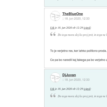
TheBlueOne
::
18. jun 2020, 12:33
Utk
je
18. jun 2020 ob 12:29
izjavil
:
Do tega mora slej ko prej prit, in tega ne
To je verjetno res, ker lahko politicno proda
Ce pa bo naredil kaj takega pa bo verjetno 
DjJuvan
::
18. jun 2020, 12:33
Utk
je
18. jun 2020 ob 12:29
izjavil
:
Do tega mora slej ko prej prit, in tega ne