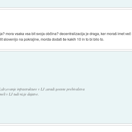
ija? mora vsaka vsa bit svoja občina? decentralizacija je draga, ker moraš imet več
t slovenijo na pokrajine, morda dodati še kakih 10 in to bi bilo to.
Vzdrzevanje infrastrukture v LJ zaradi gostote prebivalstva
meli v LJ tudi nizje dajatve.