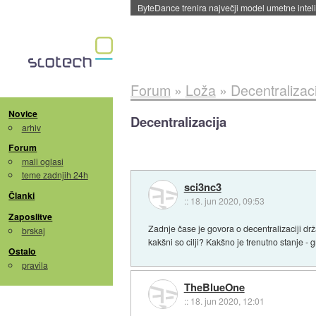
Spletne strani začele streči oglase za agente
Forum
»
Loža
»
Decentralizaci
Novice
Decentralizacija
arhiv
Forum
mali oglasi
teme zadnjih 24h
sci3nc3
Članki
::
18. jun 2020, 09:53
Zaposlitve
Zadnje čase je govora o decentralizaciji dr
brskaj
kakšni so cilji? Kakšno je trenutno stanje - 
Ostalo
pravila
TheBlueOne
::
18. jun 2020, 12:01