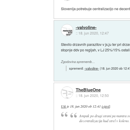
Slovenija potrebuje centralizacijo ne decentr
-valvoline-
::
18. jun 2020, 12:47
Stevilo drzavnih parazitov v js,ju ter pri drz
stopnje ddv po regijah, v LJ 25%/15% ostali
Zgodovina sprememb…
spremenil:
-valvoline-
(
18. jun 2020 ob 12:4
TheBlueOne
::
18. jun 2020, 12:50
Utk
je
18. jun 2020 ob 12:41
izjavil
:
Ampak po drugi strani pa mantra svo
decentralizacija hud strel v koleno.