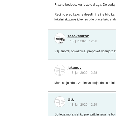
Prazne bedede, ker je zelo draga. Do sedaj se 
Recimo pred kaksne desetimi leti je bilo kar 
lokalni skupnosti, ker so bile place tako slab
zasekamroz
::
18. jun 2020, 12:20
V lj (znotraj obvoznice) prepoveš vožnjo z a
jakanov
::
18. jun 2020, 12:28
Meni se je zdela zanimiva ideja, da se minist
Utk
::
18. jun 2020, 12:29
Do tega mora slej ko prej prit, in tega ne b