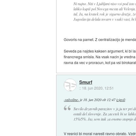
Ni nujno. Niti v Ljubljani niso vsi pod ist
lahko kupiš pol Novega mesta ali Velenja.
itd. Ja, na kratek rok je sigurno dražje, ž
Jugoslavija delala tovarn v vsaki vasi, bi 
Govoris na pamet. Z centralizacijo je menda 
Seveda pa najdes kaksen argument, ki bi lah
financnega smisla. Na vsak nacin je vredna sa
ravna da vec v proracun, kot pa vsi birokarat
Smurf
::
18. jun 2020, 12:51
-valvoline-
je
18. jun 2020 ob 12:47
izjavil
:
Stevilo drzavnih parazitov v js,ju ter pri 
ostali del slovenije. Za zacetek bi se lah
15%/5%. Jaz sem itak za enotno stopnjo dd
V resnici bi moral naresti ravno obrato. Vzdr