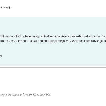
alizacijo.
avnih monopolistov glede na st prebivalcev je 5x visje v lj kot ostali del slovenije. Z
 del 15%/5%. Jaz sem itak za enotno stopnjo ddvja, v LJ 20% ostali del slovenije 
7
)
jim varcevanje in krcenje JS, tu pa bi bila