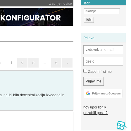
Išči:
Zadnje novice
Prijava
«
1
...
2
3
5
»
Zapomni si me
 naj bi bila decentralizacija izvedena in
nov uporabnik
pozabili geslo?