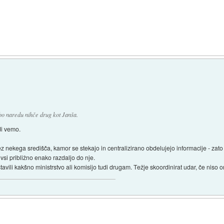
 bo naredu nihče drug kot Janša.
di vemo.
ez nekega središča, kamor se stekajo in centralizirano obdelujejo informacije - z
 vsi približno enako razdaljo do nje.
tavili kakšno ministrstvo ali komisijo tudi drugam. Težje skoordinirat udar, če niso 