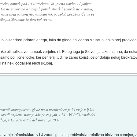
o streho, ampak pod 1000 strehami. In za eno stavbo v Ljubljani
 Da ne govorimo o manjših potnih stroških (morda ne v štartu)
e na srednji pa cenejše, na dolgi rok pa sploh koristno. Če ne bi
bilo pol Slovenije še dost bol revne.
bilo kar dosti prihranjenega, tako da glede na videno situacijo lahko prej predvide
ko bil aplikativen ampak verjetno ni. Poleg tega je Slovenija tako majhna, da nek
mo politicne tocke, ker periferiji tudi ne zares koristi, ce pridobijo nekaj birokratov
i na neki oddaljeni enoti skupaj.
drzavnih monopolistov glede na st prebivalcev je 5x visje v lj kot
ko uvedl razlicne stopnje ddv po regijah, v LJ 25%/15% ostali del
vja, v LJ 20% ostali del slovenije 10%.
zevanje infrastrukture v LJ zaradi gostote prebivalstva relativno bistveno cenejse, za