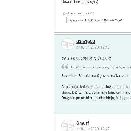
Razseliš še njih pa je :)
Zgodovina sprememb…
spremenil:
Utk
(
18. jun 2020 ob 12:41
)
d3m1g0d
::
18. jun 2020, 12:45
Utk
je
18. jun 2020 ob 12:29
izjavil
:
Do tega mora slej ko prej prit, in tega ne
Sevedule. Bo rešil, na čigave stroške, pa tu
Birokracija, kakršno imamo, težko deluje br
vlado, DZ itd. Pa Ljubljana je fajn, ker imajo
Drugače pa ne bi bila slaba ideja, če bi pres
Smurf
::
18. jun 2020, 12:47