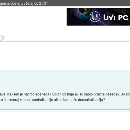
 umetne inteligence
::
včeraj ob 21:23
ja
žave. Kakšen je načrt glede tega? Sploh obstaja ali so samo prazne besede? Do kdaj
gre še zmeraj v smeri centralizacije ali se izvaja že decentralizacija?