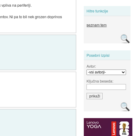
vpliva na periferiji.
Hitre funkcije
entov. Ni pa to bil nek grozen doprinos
seznam tem
Posebni izpisi
Avtor:
Ključna beseda: