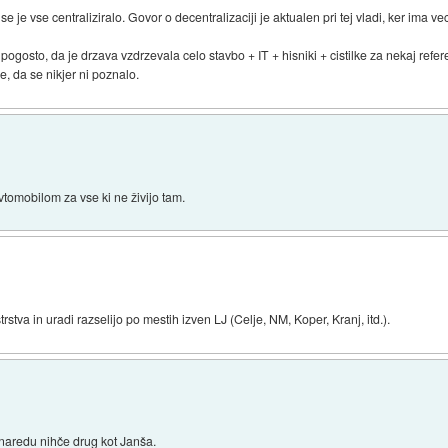
je vse centraliziralo. Govor o decentralizaciji je aktualen pri tej vladi, ker ima vec 
pogosto, da je drzava vzdrzevala celo stavbo + IT + hisniki + cistilke za nekaj refer
e, da se nikjer ni poznalo.
vtomobilom za vse ki ne živijo tam.
rstva in uradi razselijo po mestih izven LJ (Celje, NM, Koper, Kranj, itd.).
o naredu nihče drug kot Janša.