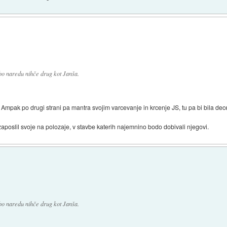
 bo naredu nihče drug kot Janša.
. Ampak po drugi strani pa mantra svojim varcevanje in krcenje JS, tu pa bi bila dece
zaposlil svoje na polozaje, v stavbe katerih najemnino bodo dobivali njegovi.
 bo naredu nihče drug kot Janša.