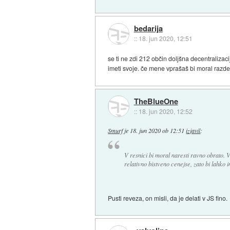
bedarija
::
18. jun 2020, 12:51
se ti ne zdi 212 občin doljšna decentralizac
imeti svoje. če mene vprašaš bi moral razdeli
TheBlueOne
::
18. jun 2020, 12:52
Smurf
je
18. jun 2020 ob 12:51
izjavil
:
V resnici bi moral naresti ravno obrato. 
relativno bistveno cenejse, zato bi lahko i
Pusti reveza, on misli, da je delati v JS fino.