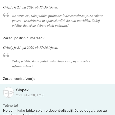
Grizzly
je
21. jul 2020 ob 17:36
izjavil
:
Ne razumem, zakaj toliko prahu okoli decentralizacije. Še enkrat
povem - je neizbežna in upam si trditi, da tudi na vidiku. Zakaj
mislite, da tečejo debate okoli pokrajin?
Zaradi politicnih interesov.
Grizzly
je
21. jul 2020 ob 17:36
izjavil
:
Zakaj mislite, da se zadnja leta vlaga v razvoj prometne
infrastrukture?
Zaradi centralizacije.
Slopek
::
21. jul 2020, 17:56
Točno to!
Ne vem, kako lahko sploh o decentralizaciji, če se dogaja vse za
popolno centralizacijo.