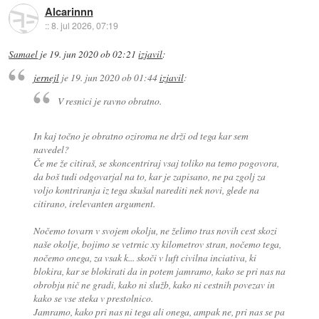
Alcarinnn
::
8. jul 2026, 07:19
Samael
je
19. jun 2020 ob 02:21
izjavil
:
jernejl
je
19. jun 2020 ob 01:44
izjavil
:
V resnici je ravno obratno.
In kaj točno je obratno oziroma ne drži od tega kar sem
navedel?
Če me že citiraš, se skoncentriraj vsaj toliko na temo pogovora,
da boš tudi odgovarjal na to, kar je zapisano, ne pa zgolj za
voljo kontriranja iz tega skušal narediti nek novi, glede na
citirano, irelevanten argument.
Nočemo tovarn v svojem okolju, ne želimo tras novih cest skozi
naše okolje, bojimo se vetrnic xy kilometrov stran, nočemo tega,
nočemo onega, za vsak k... skoči v luft civilna inciativa, ki
blokira, kar se blokirati da in potem jamramo, kako se pri nas na
obrobju nič ne gradi, kako ni služb, kako ni cestnih povezav in
kako se vse steka v prestolnico.
Jamramo, kako pri nas ni tega ali onega, ampak ne, pri nas se pa