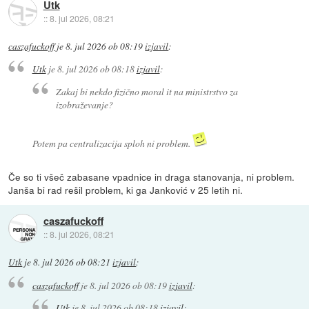
Utk
::
8. jul 2026, 08:21
caszafuckoff
je
8. jul 2026 ob 08:19
izjavil
:
Utk
je
8. jul 2026 ob 08:18
izjavil
:
Zakaj bi nekdo fizično moral it na ministrstvo za
izobraževanje?
Potem pa centralizacija sploh ni problem.
Če so ti všeč zabasane vpadnice in draga stanovanja, ni problem.
Janša bi rad rešil problem, ki ga Janković v 25 letih ni.
caszafuckoff
::
8. jul 2026, 08:21
Utk
je
8. jul 2026 ob 08:21
izjavil
:
caszafuckoff
je
8. jul 2026 ob 08:19
izjavil
:
Utk
je
8. jul 2026 ob 08:18
izjavil
: