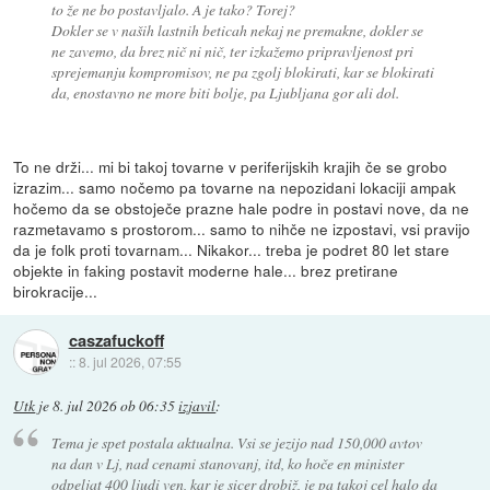
to že ne bo postavljalo. A je tako? Torej?
Dokler se v naših lastnih beticah nekaj ne premakne, dokler se
ne zavemo, da brez nič ni nič, ter izkažemo pripravljenost pri
sprejemanju kompromisov, ne pa zgolj blokirati, kar se blokirati
da, enostavno ne more biti bolje, pa Ljubljana gor ali dol.
To ne drži... mi bi takoj tovarne v periferijskih krajih če se grobo
izrazim... samo nočemo pa tovarne na nepozidani lokaciji ampak
hočemo da se obstoječe prazne hale podre in postavi nove, da ne
razmetavamo s prostorom... samo to nihče ne izpostavi, vsi pravijo
da je folk proti tovarnam... Nikakor... treba je podret 80 let stare
objekte in faking postavit moderne hale... brez pretirane
birokracije...
caszafuckoff
::
8. jul 2026, 07:55
Utk
je
8. jul 2026 ob 06:35
izjavil
:
Tema je spet postala aktualna. Vsi se jezijo nad 150,000 avtov
na dan v Lj, nad cenami stanovanj, itd, ko hoče en minister
odpeljat 400 ljudi ven, kar je sicer drobiž, je pa takoj cel halo da