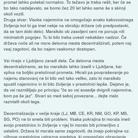
promet lahko potekal normalno. To težavo je treba rešit, ker če se
bo tako nadaljevalo, se bomo čez 20 let lahko samo še s skiroji
okoli vozili.
Druga stvar: Visoke najemnine ne omogočajo enako kakovostnega
življenja kot bi ga imel nekje na obrobju države (ob predpostavki,
da se tam dobi delo). Marsikdo ob zasoljeni ceni ne ponuja niti
minimalnih pogojev. Tu bi bilo treba uvesti nekakšen nadzor. Če
država noče ali ne more delovna mesta decentralizirati, potem naj
vsaj zagotovi, da bo najem vsakomur dostopen.
Vsi rinejo v Ljubljano zaradi dela. Če delovna mesta
decentraliziramo, se bo marsikdo lahko izselil v Ljubljane, kar
vpliva na boljšo pretočnost prometa. Hkrati pa povpraševanje po
najemu stanovanj ne bi bilo več tako veliko, zato bi marsikdo
spustil najemnino in bi bilo življenje v prestolnici lepše. Dejstvo je,
da vsi razmišljajo po principu "če so vsi sosedje dvignili najemnine,
bom pa še jaz". Stvari so med seboj povezane... dejte malo
razmislit okoli tega.
Decentralizacija v večje kraje (LJ, MB, CE, KR, NM, GO, KP, MS,
SG, PO) ne bi smela biti problem. Vsaka pokrajina bi morala imeti
svojo prestolnico in življenje v njej bi moralo biti primerljivo z
ostalimi. Država bi morala samo zagotoviti, da imajo pokrajine oz.
njihove prestolnice ustrezna sredstva, ki omogočajo ohranjanje