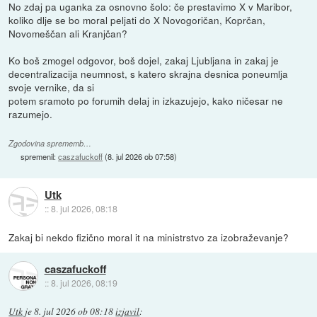
No zdaj pa uganka za osnovno šolo: če prestavimo X v Maribor,
koliko dlje se bo moral peljati do X Novogoričan, Koprčan,
Novomeščan ali Kranjčan?
Ko boš zmogel odgovor, boš dojel, zakaj Ljubljana in zakaj je
decentralizacija neumnost, s katero skrajna desnica poneumlja
svoje vernike, da si
potem sramoto po forumih delaj in izkazujejo, kako ničesar ne
razumejo.
Zgodovina sprememb…
spremenil:
caszafuckoff
(
8. jul 2026 ob 07:58
)
Utk
::
8. jul 2026, 08:18
Zakaj bi nekdo fizično moral it na ministrstvo za izobraževanje?
caszafuckoff
::
8. jul 2026, 08:19
Utk
je
8. jul 2026 ob 08:18
izjavil
: