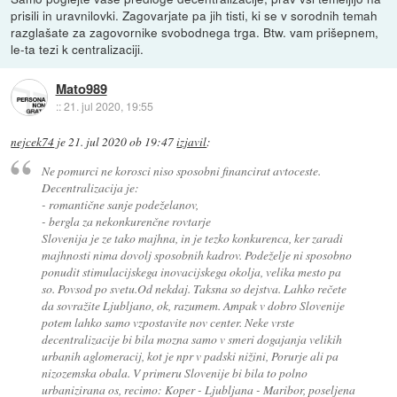
prisili in uravnilovki. Zagovarjate pa jih tisti, ki se v sorodnih temah
razglašate za zagovornike svobodnega trga. Btw. vam prišepnem,
le-ta tezi k centralizaciji.
Mato989
::
21. jul 2020, 19:55
nejcek74
je
21. jul 2020 ob 19:47
izjavil
:
Ne pomurci ne korosci niso sposobni financirat avtoceste.
Decentralizacija je:
- romantične sanje podeželanov,
- bergla za nekonkurenčne rovtarje
Slovenija je ze tako majhna, in je tezko konkurenca, ker zaradi
majhnosti nima dovolj sposobnih kadrov. Podeželje ni sposobno
ponudit stimulacijskega inovacijskega okolja, velika mesto pa
so. Povsod po svetu.Od nekdaj. Taksna so dejstva. Lahko rečete
da sovražite Ljubljano, ok, razumem. Ampak v dobro Slovenije
potem lahko samo vzpostavite nov center. Neke vrste
decentralizacije bi bila mozna samo v smeri dogajanja velikih
urbanih aglomeracij, kot je npr v padski nižini, Porurje ali pa
nizozemska obala. V primeru Slovenije bi bila to polno
urbanizirana os, recimo: Koper - Ljubljana - Maribor, poseljena