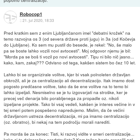
Robocop1
::
21. jul 2020, 18:33
Pred kratkim sem z enim Ljubljančanom imel "debatni krožek" na
temo razvojna os 3 (od severa države proti jugu) in 3a (od Kočevja
do Ljubljane). Ko sem mu pustil do besede, je rekel: "No, še malo
pa se boste lahko vozili novi avtocesti". Moj odgovor njemu je bil:
"Morda pa se boš ti vozil po novi avtocesti". Tipu ni bilo nič jasno...
kako, kam, zakaj??? Odvisno od tega, kakšen sistem bo čez 10 let.
Lahko bi se organizirale volitve, kjer bi vsak polnoleten državljan
obkrožil, ali je za centralizacijo ali decentralizacijo. Itak imamo dost
pogosto predčasne volitve, tako da še ene volitve na to temo bi
lahko izpeljali. Nesmiselno se je tu izgovarjati na stroške, ker je
precej več denarja bilo porabljenega za propadle oz. nikoli
izpeljane projekte. Tako bi vsaj vedeli, kakšen je interes večine in v
tej smeri potem pospešeno napredujemo. Mislim, da če večini
državljanom ustreza decentralizacija, mi pa imamo centralizacijo
(oz. obratno), bi nekaj na tem področju morali narediti.
Pa morda še za konec: Tisti, ki razvoj vidite v smeri centralizacije...
kako si to dolgoročno predstavljate? Kam točno boste preselili pol