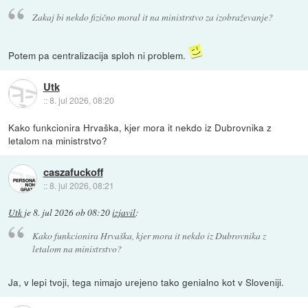
Zakaj bi nekdo fizično moral it na ministrstvo za izobraževanje?
Potem pa centralizacija sploh ni problem.
Utk
::
8. jul 2026, 08:20
Kako funkcionira Hrvaška, kjer mora it nekdo iz Dubrovnika z
letalom na ministrstvo?
caszafuckoff
::
8. jul 2026, 08:21
Utk
je
8. jul 2026 ob 08:20
izjavil
:
Kako funkcionira Hrvaška, kjer mora it nekdo iz Dubrovnika z
letalom na ministrstvo?
Ja, v lepi tvoji, tega nimajo urejeno tako genialno kot v Sloveniji.