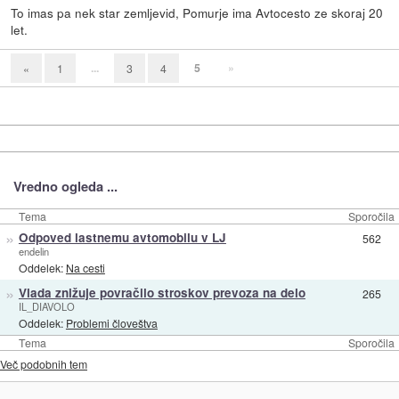
To imas pa nek star zemljevid, Pomurje ima Avtocesto ze skoraj 20
let.
...
5
»
«
1
3
4
Vredno ogleda ...
Tema
Sporočila
»
Odpoved lastnemu avtomobilu v LJ
562
endelin
Oddelek:
Na cesti
»
Vlada znižuje povračilo stroskov prevoza na delo
265
IL_DIAVOLO
Oddelek:
Problemi človeštva
Tema
Sporočila
Več podobnih tem