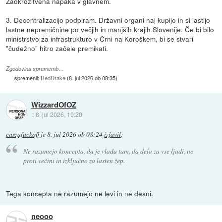
Zaokrožitvena napaka v glavnem.
3. Decentralizacijo podpiram. Državni organi naj kupijo in si lastijo
lastne nepremičnine po večjih in manjših krajih Slovenije. Če bi bilo
ministrstvo za infrastrukturo v Črni na Koroškem, bi se stvari
"čudežno" hitro začele premikati.
Zgodovina sprememb…
spremenil:
RedDrake
(
8. jul 2026 ob 08:35
)
WizzardOfOZ
::
8. jul 2026, 10:20
caszafuckoff
je
8. jul 2026 ob 08:24
izjavil
:
Ne razumejo koncepta, da je vlada tam, da dela za vse ljudi, ne
proti večini in izključno za lasten žep.
Tega koncepta ne razumejo ne levi in ne desni.
neooo