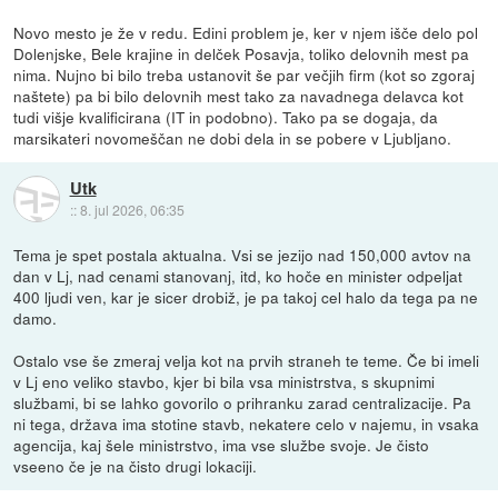
Novo mesto je že v redu. Edini problem je, ker v njem išče delo pol
Dolenjske, Bele krajine in delček Posavja, toliko delovnih mest pa
nima. Nujno bi bilo treba ustanovit še par večjih firm (kot so zgoraj
naštete) pa bi bilo delovnih mest tako za navadnega delavca kot
tudi višje kvalificirana (IT in podobno). Tako pa se dogaja, da
marsikateri novomeščan ne dobi dela in se pobere v Ljubljano.
Utk
::
8. jul 2026, 06:35
Tema je spet postala aktualna. Vsi se jezijo nad 150,000 avtov na
dan v Lj, nad cenami stanovanj, itd, ko hoče en minister odpeljat
400 ljudi ven, kar je sicer drobiž, je pa takoj cel halo da tega pa ne
damo.
Ostalo vse še zmeraj velja kot na prvih straneh te teme. Če bi imeli
v Lj eno veliko stavbo, kjer bi bila vsa ministrstva, s skupnimi
službami, bi se lahko govorilo o prihranku zarad centralizacije. Pa
ni tega, država ima stotine stavb, nekatere celo v najemu, in vsaka
agencija, kaj šele ministrstvo, ima vse službe svoje. Je čisto
vseeno če je na čisto drugi lokaciji.