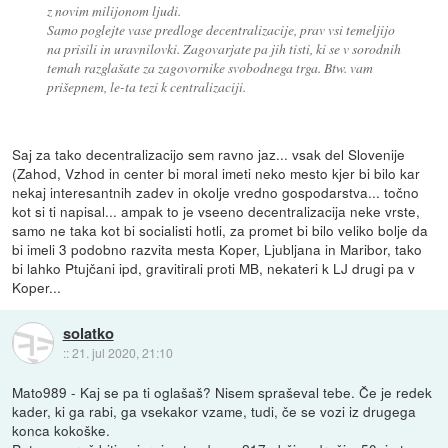
z novim milijonom ljudi.
Samo poglejte vase predloge decentralizacije, prav vsi temeljijo
na prisili in uravnilovki. Zagovarjate pa jih tisti, ki se v sorodnih
temah razglašate za zagovornike svobodnega trga. Btw. vam
prišepnem, le-ta tezi k centralizaciji.
Saj za tako decentralizacijo sem ravno jaz... vsak del Slovenije
(Zahod, Vzhod in center bi moral imeti neko mesto kjer bi bilo kar
nekaj interesantnih zadev in okolje vredno gospodarstva... točno
kot si ti napisal... ampak to je vseeno decentralizacija neke vrste,
samo ne taka kot bi socialisti hotli, za promet bi bilo veliko bolje da
bi imeli 3 podobno razvita mesta Koper, Ljubljana in Maribor, tako
bi lahko Ptujčani ipd, gravitirali proti MB, nekateri k LJ drugi pa v
Koper...
solatko
::
21. jul 2020, 21:10
Mato989 - Kaj se pa ti oglašaš? Nisem spraševal tebe. Če je redek
kader, ki ga rabi, ga vsekakor vzame, tudi, če se vozi iz drugega
konca kokoške.