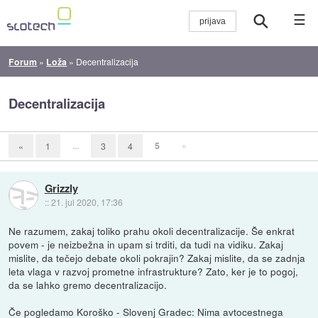
☰
Forum
»
Loža
»
Decentralizacija
Decentralizacija
...
5
»
«
1
3
4
Grizzly
::
21. jul 2020, 17:36
Ne razumem, zakaj toliko prahu okoli decentralizacije. Še enkrat
povem - je neizbežna in upam si trditi, da tudi na vidiku. Zakaj
mislite, da tečejo debate okoli pokrajin? Zakaj mislite, da se zadnja
leta vlaga v razvoj prometne infrastrukture? Zato, ker je to pogoj,
da se lahko gremo decentralizacijo.
Če pogledamo Koroško - Slovenj Gradec: Nima avtocestnega