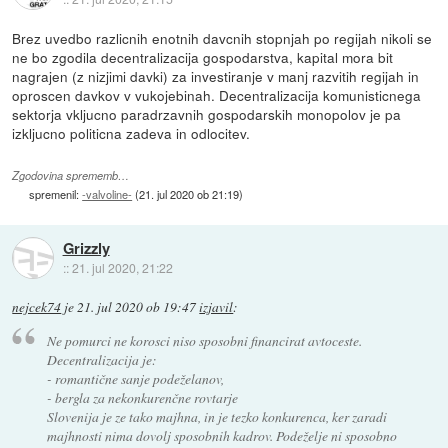
Brez uvedbo razlicnih enotnih davcnih stopnjah po regijah nikoli se
ne bo zgodila decentralizacija gospodarstva, kapital mora bit
nagrajen (z nizjimi davki) za investiranje v manj razvitih regijah in
oproscen davkov v vukojebinah. Decentralizacija komunisticnega
sektorja vkljucno paradrzavnih gospodarskih monopolov je pa
izkljucno politicna zadeva in odlocitev.
Zgodovina sprememb…
spremenil:
-valvoline-
(
21. jul 2020 ob 21:19
)
Grizzly
::
21. jul 2020, 21:22
nejcek74
je
21. jul 2020 ob 19:47
izjavil
:
Ne pomurci ne korosci niso sposobni financirat avtoceste.
Decentralizacija je:
- romantične sanje podeželanov,
- bergla za nekonkurenčne rovtarje
Slovenija je ze tako majhna, in je tezko konkurenca, ker zaradi
majhnosti nima dovolj sposobnih kadrov. Podeželje ni sposobno