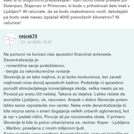
Dolenjcev, Štajercev in Primorcev, ki bodo v prihodnosti delo imeli v
Ljubljani? Ali računate, da se bodo vsakodnevno vozili, delodajalci
pa bodo vsak mesec izplačali 4000 prevoženih kilometrov? Ni
računice!
nejcek74
::
21. jul 2020, 19:47
Ne pomurci ne korosci niso sposobni financirat avtoceste.
Decentralizacija je:
- romantične sanje podeželanov,
- bergla za nekonkurenčne rovtarje
Slovenija je ze tako majhna, in je tezko konkurenca, ker zaradi
majhnosti nima dovolj sposobnih kadrov. Podeželje ni sposobno
ponudit stimulacijskega inovacijskega okolja, velika mesto pa so.
Povsod po svetu.Od nekdaj. Taksna so dejstva. Lahko rečete da
sovražite Ljubljano, ok, razumem. Ampak v dobro Slovenije potem
lahko samo vzpostavite nov center. Neke vrste decentralizacije bi
bila mozna samo v smeri dogajanja velikih urbanih aglomeracij, kot
je npr v padski nižini, Porurje ali pa nizozemska obala. V primeru
Slovenije bi bila to polno urbanizirana os, recimo: Koper - Ljubljana
- Maribor, poseljena z novim milijonom ljudi.
Samo poglejte vase predloge decentralizacije, prav vsi temeljijo na