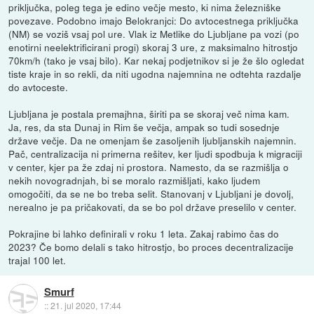
priključka, poleg tega je edino večje mesto, ki nima železniške
povezave. Podobno imajo Belokranjci: Do avtocestnega priključka
(NM) se voziš vsaj pol ure. Vlak iz Metlike do Ljubljane pa vozi (po
enotirni neelektrificirani progi) skoraj 3 ure, z maksimalno hitrostjo
70km/h (tako je vsaj bilo). Kar nekaj podjetnikov si je že šlo ogledat
tiste kraje in so rekli, da niti ugodna najemnina ne odtehta razdalje
do avtoceste.
Ljubljana je postala premajhna, širiti pa se skoraj več nima kam.
Ja, res, da sta Dunaj in Rim še večja, ampak so tudi sosednje
države večje. Da ne omenjam še zasoljenih ljubljanskih najemnin.
Pač, centralizacija ni primerna rešitev, ker ljudi spodbuja k migraciji
v center, kjer pa že zdaj ni prostora. Namesto, da se razmišlja o
nekih novogradnjah, bi se moralo razmišljati, kako ljudem
omogočiti, da se ne bo treba selit. Stanovanj v Ljubljani je dovolj,
nerealno je pa pričakovati, da se bo pol države preselilo v center.
Pokrajine bi lahko definirali v roku 1 leta. Zakaj rabimo čas do
2023? Če bomo delali s tako hitrostjo, bo proces decentralizacije
trajal 100 let.
Smurf
::
21. jul 2020, 17:44