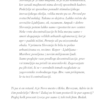
ker zaradi majhnosti nima dovolj sposobnih kadrov.
Podeželje ni sposobno ponudit stimulacijskega
inovacijskega okolja, velika mesto pa so. Povsod po
svetu.Od nekdaj. Taksna so dejstva. Lahko rečete da
sovražite Ljubljano, ok, razumem. Ampak v dobro
Slovenije potem lahko samo vzpostavite nov center.
Neke vrste decentralizacije bi bila mozna samo v
smeri dogajanja velikih urbanih aglomeracij, kot je
npr v padski nižini, Porurje ali pa nizozemska
obala. V primeru Slovenije bi bila to polno
urbanizirana os, recimo: Koper - Ljubljana -
Maribor, poseljena z novim milijonom ljudi.
Samo poglejte vase predloge decentralizacije, prav
vsi temeljijo na prisili in uravnilovki. Zagovarjate
pa jih tisti, ki se v sorodnih temah razglašate za
zagovornike svobodnega trga. Btw. vam prišepnem,
le-ta tezi k centralizaciji.
Ti pa si en retard. A je Novo mesto s Krko, Revozom, Adrio in še
čim podeželje? Rovte? Zakaj ne bi tam postavili še par agencij?
Poglej kolk procent izvoza gre samo iz teh treh firm. Bedak.