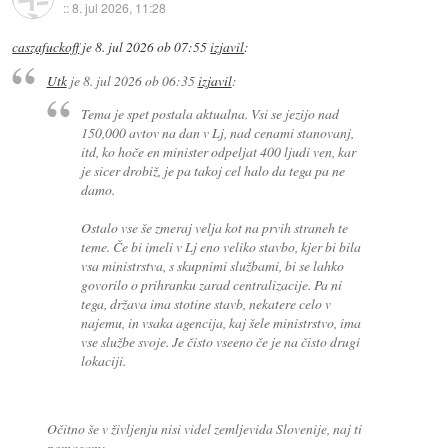
::
8. jul 2026, 11:28
caszafuckoff
je
8. jul 2026 ob 07:55
izjavil
:
Utk
je
8. jul 2026 ob 06:35
izjavil
:
Tema je spet postala aktualna. Vsi se jezijo nad
150,000 avtov na dan v Lj, nad cenami stanovanj,
itd, ko hoče en minister odpeljat 400 ljudi ven, kar
je sicer drobiž, je pa takoj cel halo da tega pa ne
damo.
Ostalo vse še zmeraj velja kot na prvih straneh te
teme. Če bi imeli v Lj eno veliko stavbo, kjer bi bila
vsa ministrstva, s skupnimi službami, bi se lahko
govorilo o prihranku zarad centralizacije. Pa ni
tega, država ima stotine stavb, nekatere celo v
najemu, in vsaka agencija, kaj šele ministrstvo, ima
vse službe svoje. Je čisto vseeno če je na čisto drugi
lokaciji.
Očitno še v življenju nisi videl zemljevida Slovenije, naj ti
pomagam: