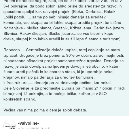
Potem moraš biti najprej zato, da se 217 občin združi v 50, in ta v
3-4 pokrajine, da bodo sploh lahko prišle do sredstev za razvoj in
sposobne speljat kak razvojni projekt (Bloke, Cerknica, Rakek,
Loški potok,..... same po sebi nimajo denarja za ureditev
komunale, vse skupaj pa bi lahko skupaj uredile projekt turistične
Notranjske - bloška planot, Snežnik, Križna jama, Cerkniško jezero,
Slivnica, Rakov škocjan, Bloško jezero,.. so vse biseri v kupu
dreka, skupaj bi to lahko uredili in služili lepe € samo s turizmom)
Robocop1 - Centralizacijo določa kapital, torej cepljenje se mora
izplačat, drugače je brez pomena. 90%-ov občin, zaradi majhnosti,
ni sposobno sfinacirat projekt samopostrežne trgovine. Denarja za
razvoj je čisto dovolj, samo ljudem je dovolj imeti občino, v kateri
župan uredi pločnik in kolesarsko stezo, ki jo uporablja nekaj
krajanov, nimajo pa denarja za ureditev komunale,
infrastrukture,.... denarja pa za delovanje občine, kar nekaj.
Cele Slovenije je za predmestje Dunaja pa imamo 217 občin in radi
bi najmanj 12 pokrajin, a to hočejo toliko, kolikor je v SLO
konkretnih strank.
Večina vas nima pojma o čem je sploh debata.
-valvoline-
::
21. jul 2020, 21:15