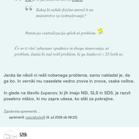
Zakaj bi nekdo fizično moral it na
ministrstvo za izobraževanje?
Potem pa centralizacija sploh ni problem.
Če so ti všeč zabasane vpadnice in draga stanovanja, ni
problem. Janša bi rad rešil problem, ki ga Janković v 25 letih ni.
Janša še nikoli ni rešil nobenega problema, samo nakladal je, da
ga bo. In verniki mu nasedete vedno znova in znova, vsake volitve.
In glede na število županov, ki jih imajo NSi, SLS in SDS, je razvil
posebno mišico, ki mu zapre ušesa, ko sliši za pokrajine.
Zgodovina sprememb…
spremenil:
caszafuckoff
(
8. jul 2026 ob 08:23
)
Utk