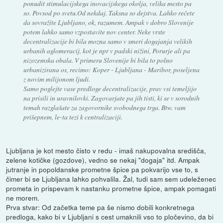
ponudit stimulacijskega inovacijskega okolja, velika mesto pa
so. Povsod po svetu.Od nekdaj. Taksna so dejstva. Lahko rečete
da sovražite Ljubljano, ok, razumem. Ampak v dobro Slovenije
potem lahko samo vzpostavite nov center. Neke vrste
decentralizacije bi bila mozna samo v smeri dogajanja velikih
urbanih aglomeracij, kot je npr v padski nižini, Porurje ali pa
nizozemska obala. V primeru Slovenije bi bila to polno
urbanizirana os, recimo: Koper - Ljubljana - Maribor, poseljena
z novim milijonom ljudi.
Samo poglejte vase predloge decentralizacije, prav vsi temeljijo
na prisili in uravnilovki. Zagovarjate pa jih tisti, ki se v sorodnih
temah razglašate za zagovornike svobodnega trga. Btw. vam
prišepnem, le-ta tezi k centralizaciji.
Ljubljana je kot mesto čisto v redu - imaš nakupovalna središča,
zelene kotičke (gozdove), vedno se nekaj "dogaja" itd. Ampak
jutranje in popoldanske prometne špice pa pokvarijo vse to, s
čimer bi se Ljubljana lahko pohvalila. Žal, tudi sam sem udeleženec
prometa in prispevam k nastanku prometne špice, ampak pomagati
ne morem.
Prva stvar: Od začetka teme pa še nismo dobili konkretnega
predloga, kako bi v Ljubljani s cest umaknili vso to pločevino, da bi