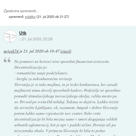
Zgodovina sprememb…
spremenil:
solatko
(
21. jul 2020 ob 21:27
)
Utk
::
21. jul 2020, 22:28
nejcek74
je
21. jul 2020 ob 19:47
izjavil
:
Ne pomurci ne korosci niso sposobni financirat avtoceste.
Decentralizacija je:
- romantične sanje podeželanov,
- bergla za nekonkurenčne rovtarje
Slovenija je ze tako majhna, in je tezko konkurenca, ker zaradi
majhnosti nima dovolj sposobnih kadrov. Podeželje ni sposobno
ponudit stimulacijskega inovacijskega okolja, velika mesto pa
so. Povsod po svetu.Od nekdaj. Taksna so dejstva. Lahko rečete
da sovražite Ljubljano, ok, razumem. Ampak v dobro Slovenije
potem lahko samo vzpostavite nov center. Neke vrste
decentralizacije bi bila mozna samo v smeri dogajanja velikih
urbanih aglomeracij, kot je npr v padski nižini, Porurje ali pa
nizozemska obala. V primeru Slovenije bi bila to polno