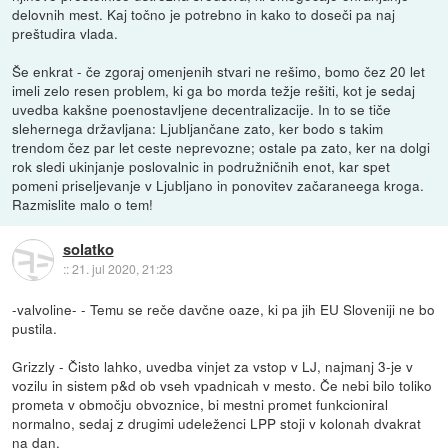
delovnih mest. Kaj točno je potrebno in kako to doseči pa naj
preštudira vlada.
Še enkrat - če zgoraj omenjenih stvari ne rešimo, bomo čez 20 let
imeli zelo resen problem, ki ga bo morda težje rešiti, kot je sedaj
uvedba kakšne poenostavljene decentralizacije. In to se tiče
slehernega državljana: Ljubljančane zato, ker bodo s takim
trendom čez par let ceste neprevozne; ostale pa zato, ker na dolgi
rok sledi ukinjanje poslovalnic in podružničnih enot, kar spet
pomeni priseljevanje v Ljubljano in ponovitev začaraneega kroga.
Razmislite malo o tem!
solatko
::
21. jul 2020, 21:23
-valvoline- - Temu se reče davčne oaze, ki pa jih EU Sloveniji ne bo
pustila.
Grizzly - Čisto lahko, uvedba vinjet za vstop v LJ, najmanj 3-je v
vozilu in sistem p&d ob vseh vpadnicah v mesto. Če nebi bilo toliko
prometa v območju obvoznice, bi mestni promet funkcioniral
normalno, sedaj z drugimi udeleženci LPP stoji v kolonah dvakrat
na dan.