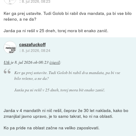
::
8. jul 2026, 08:23
Ker ga prej ustavite. Tudi Golob bi rabil dva mandata, pa bi vse bilo
rešeno, a ne da?
Janša pa ni rešil v 25 dneh, torej mora bit enako zanič.
caszafuckoff
::
8. jul 2026, 08:24
Utk
je
8. jul 2026 ob 08:23
izjavil
:
Ker ga prej ustavite. Tudi Golob bi rabil dva mandata, pa bi vse
bilo rešeno, a ne da?
Janša pa ni rešil v 25 dneh, torej mora bit enako zanič.
Janša v 4 mandatih ni nič rešil, čeprav že 30 let naklada, kako bo
zmanjšal javno upravo, je to samo takrat, ko ni na oblasti.
Ko pa pride na oblast začne na veliko zaposlovati.