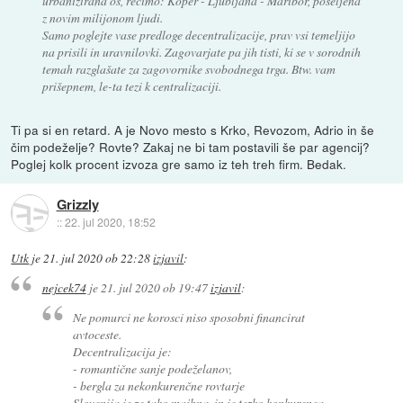
urbanizirana os, recimo: Koper - Ljubljana - Maribor, poseljena
z novim milijonom ljudi.
Samo poglejte vase predloge decentralizacije, prav vsi temeljijo
na prisili in uravnilovki. Zagovarjate pa jih tisti, ki se v sorodnih
temah razglašate za zagovornike svobodnega trga. Btw. vam
prišepnem, le-ta tezi k centralizaciji.
Ti pa si en retard. A je Novo mesto s Krko, Revozom, Adrio in še
čim podeželje? Rovte? Zakaj ne bi tam postavili še par agencij?
Poglej kolk procent izvoza gre samo iz teh treh firm. Bedak.
Grizzly
::
22. jul 2020, 18:52
Utk
je
21. jul 2020 ob 22:28
izjavil
:
nejcek74
je
21. jul 2020 ob 19:47
izjavil
:
Ne pomurci ne korosci niso sposobni financirat
avtoceste.
Decentralizacija je:
- romantične sanje podeželanov,
- bergla za nekonkurenčne rovtarje
Slovenija je ze tako majhna, in je tezko konkurenca,