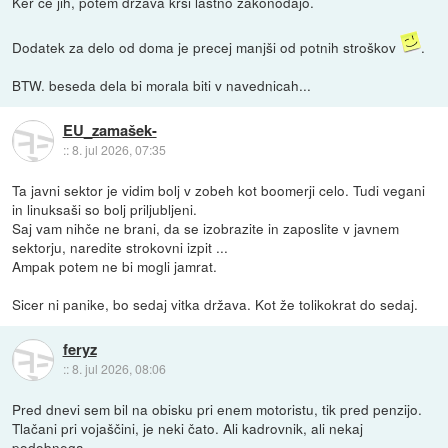
Ker če jih, potem država krši lastno zakonodajo.
Dodatek za delo od doma je precej manjši od potnih stroškov
.
BTW. beseda dela bi morala biti v navednicah...
EU_zamašek-
::
8. jul 2026, 07:35
Ta javni sektor je vidim bolj v zobeh kot boomerji celo. Tudi vegani
in linuksaši so bolj priljubljeni.
Saj vam nihče ne brani, da se izobrazite in zaposlite v javnem
sektorju, naredite strokovni izpit ...
Ampak potem ne bi mogli jamrat.
Sicer ni panike, bo sedaj vitka država. Kot že tolikokrat do sedaj.
feryz
::
8. jul 2026, 08:06
Pred dnevi sem bil na obisku pri enem motoristu, tik pred penzijo.
Tlačani pri vojaščini, je neki čato. Ali kadrovnik, ali nekaj
podobnega.