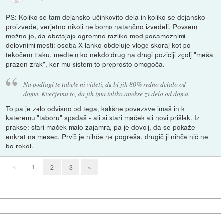
PS: Koliko se tam dejansko učinkovito dela in koliko se dejansko
proizvede, verjetno nikoli ne bomo natančno izvedeli. Povsem
možno je, da obstajajo ogromne razlike med posameznimi
delovnimi mesti: oseba X lahko obdeluje vloge skoraj kot po
tekočem traku, medtem ko nekdo drug na drugi poziciji zgolj "meša
prazen zrak", ker mu sistem to preprosto omogoča.
Na podlagi te tabele ni videti, da bi jih 80% redno delalo od
doma. Kvečjemu to, da jih ima toliko anekse za delo od doma.
To pa je zelo odvisno od tega, kakšne povezave imaš in k
kateremu "taboru" spadaš - ali si stari maček ali novi prišlek. Iz
prakse: stari maček malo zajamra, pa je dovolj, da se pokaže
enkrat na mesec. Prvič je nihče ne pogreša, drugič ji nihče nič ne
bo rekel.
«
1
2
3
»