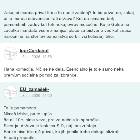
Zakaj bi morala privat firma to nuditi zastonj? In če privat ne, zakaj
bi to morala subvencionirati država? Kot da nimamo bolj
pomembnih zadev kot teh nekaj evrov mesečno. Ko je Golob na
začetku mandata vsem zmanjšal plače za bistveno več kot znaša
naročnina na storitev bančništva so bili vsi kolesarji tiho.
IgorCardanof
::
8. jul 2026, 13:58
Haha komedija. Nič se ne dela. Esencialno je tole samo neka
premium socialna pomoč za izbrance.
EU_zamašek-
::
8. jul 2026, 14:00
To je pomembno.
Nimaš izbire, pa te lupijo.
5e ali 10e, nima veze, gre za načela in sporočilo.
Sicer ja, država je lastnica SID, naj tam zrihtajo.
Banke niso bile nič privat, ko jih je bilo treba dokapitalizirati.
Bi pač propadle.