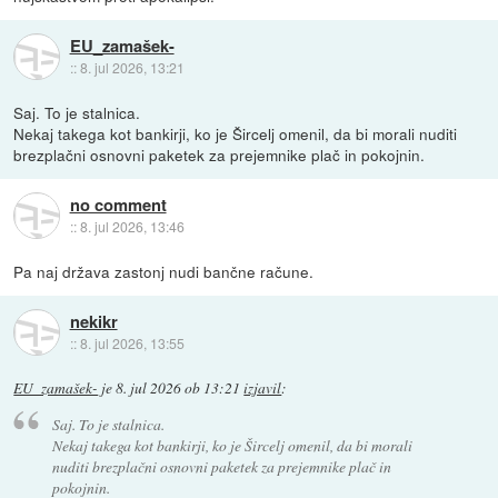
EU_zamašek-
::
8. jul 2026, 13:21
Saj. To je stalnica.
Nekaj takega kot bankirji, ko je Šircelj omenil, da bi morali nuditi
brezplačni osnovni paketek za prejemnike plač in pokojnin.
no comment
::
8. jul 2026, 13:46
Pa naj država zastonj nudi bančne račune.
nekikr
::
8. jul 2026, 13:55
EU_zamašek-
je
8. jul 2026 ob 13:21
izjavil
:
Saj. To je stalnica.
Nekaj takega kot bankirji, ko je Šircelj omenil, da bi morali
nuditi brezplačni osnovni paketek za prejemnike plač in
pokojnin.