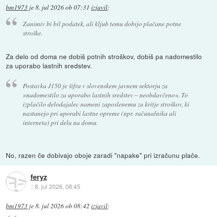
bm1973
je
8. jul 2026 ob 07:31
izjavil
:
Zanimiv bi bil podatek, ali kljub temu dobijo plačane potne
stroške.
Za delo od doma ne dobiš potnih stroškov, dobiš pa nadomestilo
za uporabo lastnih sredstev.
Postavka J150 je šifra v slovenskem javnem sektorju za
»nadomestilo za uporabo lastnih sredstev – neobdavčeno«. To
izplačilo delodajalec nameni zaposlenemu za kritje stroškov, ki
nastanejo pri uporabi lastne opreme (npr. računalnika ali
interneta) pri delu na domu.
No, razen če dobivajo oboje zaradi "napake" pri izračunu plače.
feryz
::
8. jul 2026, 08:45
bm1973
je
8. jul 2026 ob 08:42
izjavil
: