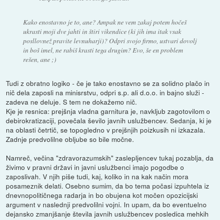
Kako enostavno je to, ane? Ampak ne vem zakaj potem hočeš
ukrasti moji dve jahti in štiri vikendice (ki jih ima itak vsak
posllovnež pravite levnuharji)? Odpri svojo firmo, ustvari dovolj
in boš imel, ne rabiš krasti tega drugim? Evo, še en problem
rešen, ane ;)
Tudi z obratno logiko - če je tako enostavno se za solidno plačo in
nič dela zaposli na minisrstvu, odpri s.p. ali d.o.o. in bajno služi -
zadeva ne deluje. S tem ne dokažemo nič.
Kje je resnica: prejšnja vladna garnitura je, navkljub zagotovilom o
debirokratizaciji, povečala ševilo javnih uslužbencev. Sedanja, ki je
na oblasti četrtič, se topogledno v prejšnjih poizkusih ni izkazala.
Zadnje predvolilne obljube so bile močne.
Namreč, večina "zdravorazumskih" zaslepljencev tukaj pozablja, da
živimo v pravni državi in javni uslužbenci imajo pogodbe o
zaposlivah. V njih piše tudi, kaj, koliko in na kak način mora
posameznik delati. Osebno sumim, da bo tema počasi izpuhtela iz
dnevnopolitičnega radarja in bo obujena kot močen opozicijski
argument v naslednji predvolilni vojni. In upam, da bo eventuelno
dejansko zmanjšanje števila javnih uslužbencev posledica mehkih