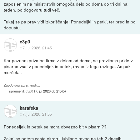
zaposlenim na ministrstvih omogoča delo od doma do tri dni na
teden, po dogovoru tudi več.
Tukaj se pa prav vidi izkoriščanje: Ponedeljki in petki, ter pred in po
dopustu.
c3p0
::
7. jul 2026, 21:45
Kar poznam privatne firme z delom od doma, se praviloma pride v
pisarno vsaj v ponedeljek in petek, ravno iz tega razloga. Ampak
morček...
Zgodovina sprememb…
spremenil:
c3p0
(
7. jul 2026 ob 21:45
)
karafeka
::
7. jul 2026, 21:55
Ponedeljek in petek se mora obvezno bit v pisarni??
Zakaj so potem ceste okrog Ljubljane ravno na teh 2 dnevih