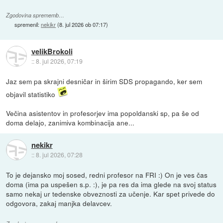
Zgodovina sprememb…
spremenil:
nekikr
(
8. jul 2026 ob 07:17
)
velikBrokoli
::
8. jul 2026, 07:19
Jaz sem pa skrajni desničar in širim SDS propagando, ker sem
objavil statistiko
Večina asistentov in profesorjev ima popoldanski sp, pa še od
doma delajo, zanimiva kombinacija ane...
nekikr
::
8. jul 2026, 07:28
To je dejansko moj sosed, redni profesor na FRI :) On je ves čas
doma (ima pa uspešen s.p. :), je pa res da ima glede na svoj status
samo nekaj ur tedenske obveznosti za učenje. Kar spet privede do
odgovora, zakaj manjka delavcev.