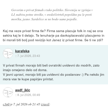
Govorim o privat firmah s tako politiko. Slovenija se zgrinja v
LJ, nabira potne stroške, v sredo/četrtek popoldne pa že proti
morčku, jasno. Sardelice se ne bodo same pojedle.
Kaj ma veze privat firma tle? Firma sama placuje folk in naj se ona
sekira kaj le ti delajo. Te lenuharje pa davkoplacevalci placujemo in
bi morali biti bolj pod revizijo kot Janez iz privat firme. Se ti ne zdi?
karafeka
::
7. jul 2026, 23:43
V privat firmah morajo biti beli ovratniki uvidevni do modrih, zato
imajo omejeno delo od doma.
V javni upravi, morajo biti pa uvidevni do poslancev :) Pa nekdo jim
mora vse te kupe papirjev printat.
asdf_jklc
::
8. jul 2026, 00:49
c3p0
je
7. jul 2026 ob 21:45
izjavil
: