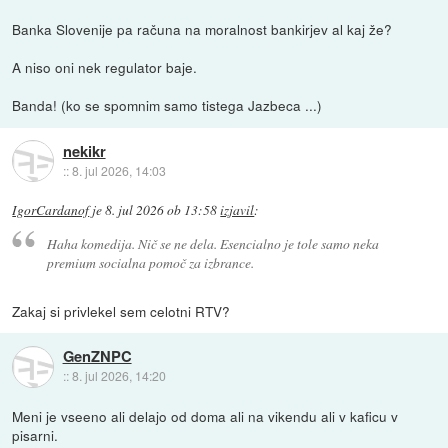
Banka Slovenije pa računa na moralnost bankirjev al kaj že?
A niso oni nek regulator baje.
Banda! (ko se spomnim samo tistega Jazbeca ...)
nekikr
::
8. jul 2026, 14:03
IgorCardanof
je
8. jul 2026 ob 13:58
izjavil
:
Haha komedija. Nič se ne dela. Esencialno je tole samo neka
premium socialna pomoč za izbrance.
Zakaj si privlekel sem celotni RTV?
GenZNPC
::
8. jul 2026, 14:20
Meni je vseeno ali delajo od doma ali na vikendu ali v kaficu v
pisarni.