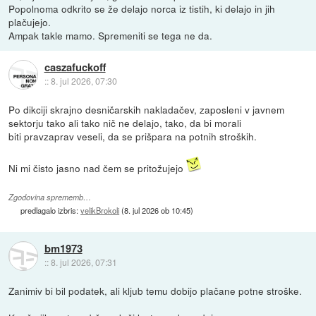
Popolnoma odkrito se že delajo norca iz tistih, ki delajo in jih
plačujejo.
Ampak takle mamo. Spremeniti se tega ne da.
caszafuckoff
::
8. jul 2026, 07:30
Po dikciji skrajno desničarskih nakladačev, zaposleni v javnem
sektorju tako ali tako nič ne delajo, tako, da bi morali
biti pravzaprav veseli, da se prišpara na potnih stroških.
Ni mi čisto jasno nad čem se pritožujejo
Zgodovina sprememb…
predlagalo izbris:
velikBrokoli
(
8. jul 2026 ob 10:45
)
bm1973
::
8. jul 2026, 07:31
Zanimiv bi bil podatek, ali kljub temu dobijo plačane potne stroške.