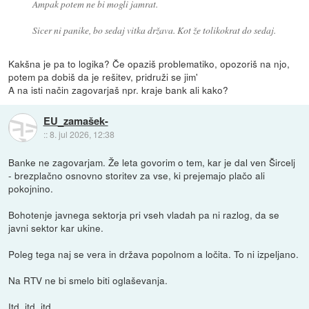
Ampak potem ne bi mogli jamrat.
Sicer ni panike, bo sedaj vitka država. Kot že tolikokrat do sedaj.
Kakšna je pa to logika? Če opaziš problematiko, opozoriš na njo,
potem pa dobiš da je rešitev, pridruži se jim'
A na isti način zagovarjaš npr. kraje bank ali kako?
EU_zamašek-
::
8. jul 2026, 12:38
Banke ne zagovarjam. Že leta govorim o tem, kar je dal ven Šircelj
- brezplačno osnovno storitev za vse, ki prejemajo plačo ali
pokojnino.
Bohotenje javnega sektorja pri vseh vladah pa ni razlog, da se
javni sektor kar ukine.
Poleg tega naj se vera in država popolnom a ločita. To ni izpeljano.
Na RTV ne bi smelo biti oglaševanja.
Itd, itd, itd ...