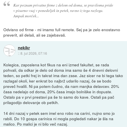
Kar poznam privatne firme z delom od doma, se praviloma pride
v pisarno vsaj v ponedeljek in petek, ravno iz tega razloga.
Ampak morček...
Odvisno od firme - mi imamo full remote. Sej pa je zelo enostavno
preverit, ali delaš, ali se zajebavaš.
nekikr
::
8. jul 2026, 07:16
Kolegica, zaposlena kot fikus na eni izmed fakultet, se rada
pohvali, da odkar je delo od doma ima samo še 4 dnevni delovni
teden, so petki frej in takrat ima dan zase. Jaz sicer ne bi tega tako
razlagal okoli, ker enkrat bo najbrž udarilo nazaj, če se bodo
preveč hvalili. Ni pa potem čudno, da nam manjka delavcev. 20%
časa nedelajo od doma, 20% časa imajo bolniške in dopuste.
Ostalo pa v prvi prestavi pa še to samo do kave. Ostali pa pač
prilagodijo delovanje ob petkih.
14 dni nazaj v petek sem imel eno robo na carini, nujno smo jo
rabili. Do 10 gospa carinica ni mogla pogledati nakar je šla na
malico. Po malici je ni bilo več nazaj.