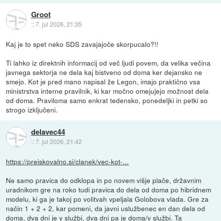
Groot
::
7. jul 2026, 21:35
Kaj je to spet neko SDS zavajajoče skorpucalo?!!
Ti lahko iz direktnih informacij od več ljudi povem, da velika večina
javnega sektorja ne dela kaj bistveno od doma ker dejansko ne
smejo. Kot je pred mano napisal že Legon, imajo praktično vsa
ministrstva interne pravilnik, ki kar močno omejujejo možnost dela
od doma. Praviloma samo enkrat tedensko, ponedeljki in petki so
strogo izključeni.
delavec44
::
7. jul 2026, 21:42
https://preiskovalno.si/clanek/vec-kot-...
Ne samo pravica do odklopa in po novem višje plače, državnim
uradnikom gre na roko tudi pravica do dela od doma po hibridnem
modelu, ki ga je takoj po volitvah vpeljala Golobova vlada. Gre za
način 1 + 2 + 2, kar pomeni, da javni uslužbenec en dan dela od
doma, dva dni je v službi, dva dni pa je doma/v službi. Ta