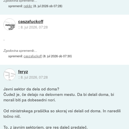
Zgodovina sprememb…
spremenil:
nekikr
(
8. jul 2026 ob 07:28
)
caszafuckoff
::
8. jul 2026, 07:28
.
Zgodovina sprememb…
spremenil:
caszafuckoff
(
8. jul 2026 ob 07:30
)
feryz
::
8. jul 2026, 07:28
Javni sektor da dela od doma?
Čudež je, če delajo na delovnem mestu. Da bi delali doma, bi
morali biti pa dobesedni nori.
Od ministrskega prašička so skoraj vsi delali od doma. In naredili
točno nič.
To, z javnim sektorjem, gre res daleč predaleč.