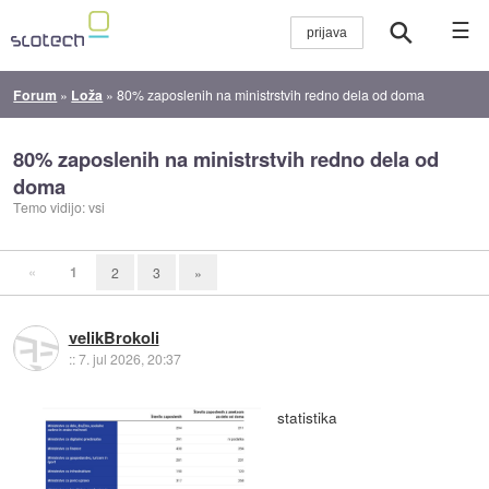
☰
Forum
»
Loža
»
80% zaposlenih na ministrstvih redno dela od doma
80% zaposlenih na ministrstvih redno dela od
doma
Temo vidijo: vsi
«
1
2
3
»
velikBrokoli
::
7. jul 2026, 20:37
statistika