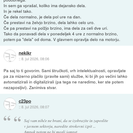
In sem ga vprašal, koliko ima dejansko dela.
In je rekel tako.
Če dela normalno, je dela pol ure na dan.
Če prestavi na želvjo brzino, dela lahko celo uro.
Če pa prestavi na polžjo brzino, ima dela za celi dve uri.
Tako da ponavadi dela v ponedeljek 4 ure z normalno brzino,
potem pa "dela" od doma. V glavnem opravlja delo na motorju.
nekikr
::
8. jul 2026, 08:06
Pa saj to ti govorim. Sami štručkoti, vrh intelektualnosti, opravljate
pa za mizerno plačilo (pravite sami) službe, ki bi jih po večini lahko
avtomatizirali in digitalizirali (pa tega ne naredimo, ker ste potem
nezaposljivi). Zanimiva stvar.
c23po
::
8. jul 2026, 08:07
Saj vam nihče ne brani, da se izobrazite in zaposlite
v javnem sektorju, naredite strokovni izpit ...
Ampak potem ne bi mogli jamrat.