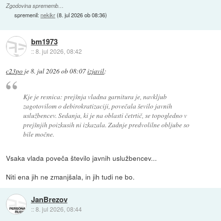
Zgodovina sprememb…
spremenil:
nekikr
(
8. jul 2026 ob 08:36
)
bm1973
::
8. jul 2026, 08:42
c23po
je
8. jul 2026 ob 08:07
izjavil
:
Kje je resnica: prejšnja vladna garnitura je, navkljub
zagotovilom o debirokratizaciji, povečala ševilo javnih
uslužbencev. Sedanja, ki je na oblasti četrtič, se topogledno v
prejšnjih poizkusih ni izkazala. Zadnje predvolilne obljube so
bile močne.
Vsaka vlada poveča število javnih uslužbencev...
Niti ena jih ne zmanjšala, in jih tudi ne bo.
JanBrezov
::
8. jul 2026, 08:44