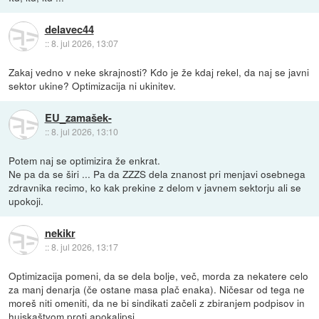
delavec44
::
8. jul 2026, 13:07
Zakaj vedno v neke skrajnosti? Kdo je že kdaj rekel, da naj se javni
sektor ukine? Optimizacija ni ukinitev.
EU_zamašek-
::
8. jul 2026, 13:10
Potem naj se optimizira že enkrat.
Ne pa da se širi ... Pa da ZZZS dela znanost pri menjavi osebnega
zdravnika recimo, ko kak prekine z delom v javnem sektorju ali se
upokoji.
nekikr
::
8. jul 2026, 13:17
Optimizacija pomeni, da se dela bolje, več, morda za nekatere celo
za manj denarja (če ostane masa plač enaka). Ničesar od tega ne
moreš niti omeniti, da ne bi sindikati začeli z zbiranjem podpisov in
hujskaštvom proti apokalipsi.