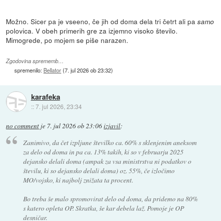
Možno. Sicer pa je vseeno, če jih od doma dela tri četrt ali pa
samo
polovica. V obeh primerih gre za izjemno visoko število.
Mimogrede, po mojem se piše narazen.
Zgodovina sprememb…
spremenilo:
Bellator
(
7. jul 2026 ob 23:32
)
karafeka
::
7. jul 2026, 23:34
no comment
je
7. jul 2026 ob 23:06
izjavil
:
Zanimivo, da čet izpljune številko ca. 60% s sklenjenim aneksom
za delo od doma in pa ca. 13% takih, ki so v februarju 2025
dejansko delali doma (ampak za vsa ministrstva ni podatkov o
številu, ki so dejansko delali doma) oz. 55%, če izločimo
MO/vojsko, ki najbolj znižata ta procent.
Bo treba še malo spromovirat delo od doma, da pridemo na 80%
s katero opleta OP. Skratka, še kar debela laž. Pomoje je OP
desničar.