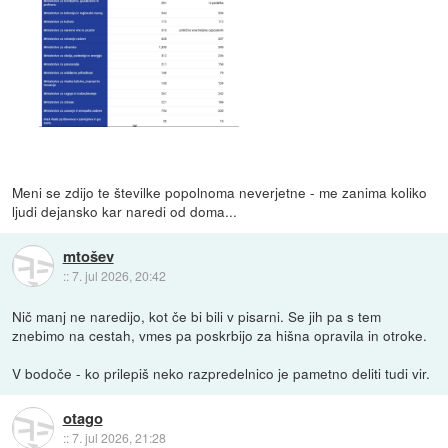
Meni se zdijo te številke popolnoma neverjetne - me zanima koliko
ljudi dejansko kar naredi od doma...
mtošev
::
7. jul 2026, 20:42
Nič manj ne naredijo, kot če bi bili v pisarni. Se jih pa s tem
znebimo na cestah, vmes pa poskrbijo za hišna opravila in otroke.
V bodoče - ko prilepiš neko razpredelnico je pametno deliti tudi vir.
otago
::
7. jul 2026, 21:28