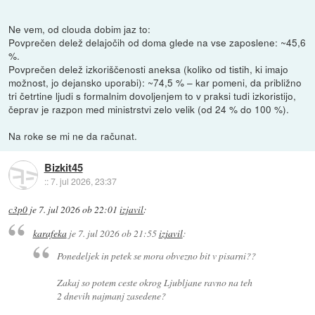
Ne vem, od clouda dobim jaz to:
Povprečen delež delajočih od doma glede na vse zaposlene: ~45,6
%.
Povprečen delež izkoriščenosti aneksa (koliko od tistih, ki imajo
možnost, jo dejansko uporabi): ~74,5 % – kar pomeni, da približno
tri četrtine ljudi s formalnim dovoljenjem to v praksi tudi izkoristijo,
čeprav je razpon med ministrstvi zelo velik (od 24 % do 100 %).
Na roke se mi ne da računat.
Bizkit45
::
7. jul 2026, 23:37
c3p0
je
7. jul 2026 ob 22:01
izjavil
:
karafeka
je
7. jul 2026 ob 21:55
izjavil
:
Ponedeljek in petek se mora obvezno bit v pisarni??
Zakaj so potem ceste okrog Ljubljane ravno na teh
2 dnevih najmanj zasedene?