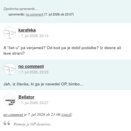
Zgodovina sprememb…
spremenilo:
no comment
(
7. jul 2026 ob 23:07
)
karafeka
::
7. jul 2026, 23:13
A "čet-u" pa verjameš? Od kod pa je dobil podatke? Iz desne ali
leve strani?
no comment
::
7. jul 2026, 23:23
Jah, iz članka, ki ga je navedel OP, bimbo...
Bellator
::
7. jul 2026, 23:27
no comment
je
7. jul 2026 ob 23:06
izjavil
:
Pomoje je OP desničar.