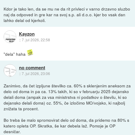
Kdor je tako len, da se mu ne da rit privleci v varno drzavno sluzbo
naj da odpoved in gre kar na svoj s.p. ali d.o.o. kjer bo vsak dan
lahko delal od kjerkoli.
Kayzon
::
7. jul 2026, 22:58
"dela" haha
no comment
::
7. jul 2026, 23:06
Zanimivo, da čet izpljune številko ca. 60% s sklenjenim aneksom za
delo od doma in pa ca. 13% takih, ki so v februarju 2025 dejansko
delali doma (ampak za vsa ministrstva ni podatkov o številu, ki so
dejansko delali doma) oz. 55%, če izločimo MO/vojsko, ki najbolj
znižata ta procent.
Bo treba še malo spromovirat delo od doma, da pridemo na 80% s
katero opleta OP. Skratka, še kar debela laž. Pomoje je OP
desničar.