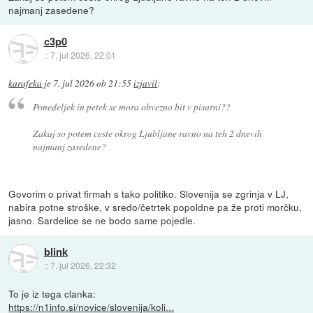
najmanj zasedene?
c3p0
::
7. jul 2026, 22:01
karafeka
je
7. jul 2026 ob 21:55
izjavil
:
Ponedeljek in petek se mora obvezno bit v pisarni??
Zakaj so potem ceste okrog Ljubljane ravno na teh 2 dnevih
najmanj zasedene?
Govorim o privat firmah s tako politiko. Slovenija se zgrinja v LJ,
nabira potne stroške, v sredo/četrtek popoldne pa že proti morčku,
jasno. Sardelice se ne bodo same pojedle.
blink
::
7. jul 2026, 22:32
To je iz tega clanka:
https://n1info.si/novice/slovenija/koli...