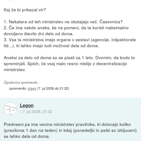
Kaj če bi prikazal vir?
1. Nekatera od teh ministrstev ne obstajajo več. Časovnica?
2. Če ima nekdo aneks, še ne pomeni, da ta koristi maksimalno
dovoljeno število dni delo od doma.
3. Vsa ta ministrstva imajo organe v sestavi (agencije, inšpektorate
itd...), ki lahko imajo tudi možnost dela od doma.
Aneksi za delo od doma so se pisali za 1 leto. Dvomim, da bodo to
spreminjali. Sploh, če vsaj malo resno mislijo z decentralizacijo
ministrstev.
Zgodovina sprememb…
spremenilo:
otago
(
7. jul 2026 ob 21:32
)
Legon
::
7. jul 2026, 21:32
Predvsem pa ima vecina ministrstev pravilnike, ki dolocajo koliko
(praviloma 1 dan na teden) in kdaj (ponedeljki in petki so izkljuceni)
se lahko dela od doma.