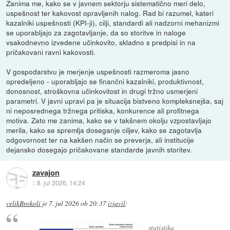
Zanima me, kako se v javnem sektorju sistematično meri delo,
uspešnost ter kakovost opravljenih nalog. Rad bi razumel, kateri
kazalniki uspešnosti (KPI-ji), cilji, standardi ali nadzorni mehanizmi
se uporabljajo za zagotavljanje, da so storitve in naloge
vsakodnevno izvedene učinkovito, skladno s predpisi in na
pričakovani ravni kakovosti.
V gospodarstvu je merjenje uspešnosti razmeroma jasno
opredeljeno - uporabljajo se finančni kazalniki, produktivnost,
donosnost, stroškovna učinkovitost in drugi tržno usmerjeni
parametri. V javni upravi pa je situacija bistveno kompleksnejša, saj
ni neposrednega tržnega pritiska, konkurence ali profitnega
motiva. Zato me zanima, kako se v takšnem okolju vzpostavljajo
merila, kako se spremlja doseganje ciljev, kako se zagotavlja
odgovornost ter na kakšen način se preverja, ali institucije
dejansko dosegajo pričakovane standarde javnih storitev.
zavajon
::
8. jul 2026, 14:24
velikBrokoli
je
7. jul 2026 ob 20:37
izjavil
:
statistika