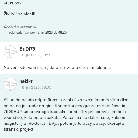
prijemov.
Živi bili pa videli!
Zgodovina sprememb…
odbrisalo:
Samael
(
8. jul 2026 ob 08:20
)
BuDi79
::
8. jul 2026, 08:15
Ne vem kdo vam brani, da bi se izobrazil za radiologe...
nekikr
::
8. jul 2026, 08:35
Ali pa da nekdo odpre firmo in zasluži za svojo jahto in vikendico,
ne pa da jo krade drugim. Konec koncev gre za dve uri časa in
7500EUR ustanovnega kapitala. To ni nič v primerjavi z jahto in
vikendico, ki te potem čakata. Pa če ima še dobro šolo, kakšen
magisterij ali doktorat FDVja, potem je to easy peasy, skorajda
stranski projekt.