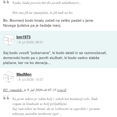
Vsaka vlada poveča število javnih uslužbencev...
Niti ena jih ne zmanjšala, in jih tudi ne bo.
Bo. Boomerji bodo kmalu začeli na veliko padati v jame.
Novega ljudstva pa je čedalje manj.
bm1973
::
8. jul 2026, 08:51
Saj bodo uvozili "pobarvane", ki bodo delali in se razmnoževali,
domorodci bodo pa v javnih službah, ki bodo vedno slabše
plačane, ker ne bo denarja...
MadMen
::
8. jul 2026, 10:37
EU_zamašek-
je
8. jul 2026 ob 07:35
izjavil
:
Ta javni sektor je vidim bolj v zobeh kot boomerji celo. Tudi
vegani in linuksaši so bolj priljubljeni.
Saj vam nihče ne brani, da se izobrazite in zaposlite v javnem
sektorju, naredite strokovni izpit ...