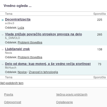
Vredno ogleda ...
Tema
Sporočila
»
Decentralizacija
225
sci3nc3
Oddelek:
Loža
»
Vlada znižuje povračilo stroskov prevoza na delo
265
IL_DIAVOLO
Oddelek:
Problemi človeštva
»
Ljubljanski zrak
138
Nesta
Oddelek:
Problemi človeštva
»
Delo od doma: kup motenj, a še vedno večja storilnost
73
McHusch
Oddelek:
Novice
/
Znanost in tehnologija
Tema
Sporočila
Več podobnih tem
Pravila
Večina pravic pridržanih
Odgovornost
Oglaševanje