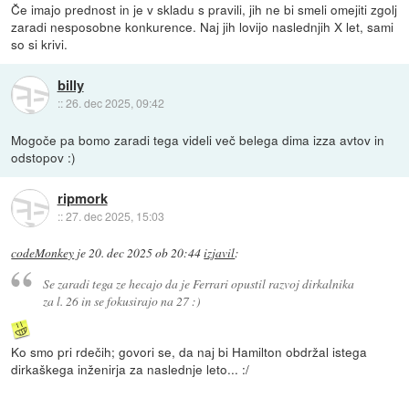
Če imajo prednost in je v skladu s pravili, jih ne bi smeli omejiti zgolj
zaradi nesposobne konkurence. Naj jih lovijo naslednjih X let, sami
so si krivi.
billy
::
26. dec 2025, 09:42
Mogoče pa bomo zaradi tega videli več belega dima izza avtov in
odstopov :)
ripmork
::
27. dec 2025, 15:03
codeMonkey
je
20. dec 2025 ob 20:44
izjavil
:
Se zaradi tega ze hecajo da je Ferrari opustil razvoj dirkalnika
za l. 26 in se fokusirajo na 27 :)
Ko smo pri rdečih; govori se, da naj bi Hamilton obdržal istega
dirkaškega inženirja za naslednje leto... :/