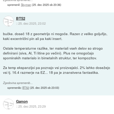
spremenil:
Skyman
(
25. dec 2025 ob 20:36
)
BT52
::
25. dec 2025, 23:02
bučke. doseč 18 z geometrijo ni mogoče. Razen z veliko goljufijo,
kaki excentričlni pin ali pa kaki insert.
Ostale temperaturne razlike, ter materiali vseh delov so strogo
definirani (siva, Al, Ti litine po večini). Plus ne omogočajo
spominskih materialo in bimetalnih struktur, ter kompozitov.
Za temp ekspanzijoi pa poznajo vsi proizvajalci. 2% lahko dosežejo
vsi tj. 16.4 razmerje na EZ... 18 pa je znanstvena fantastika.
Zgodovina sprememb…
spremenilo:
BT52
(
25. dec 2025 ob 23:03
)
Ganon
::
25. dec 2025, 23:29