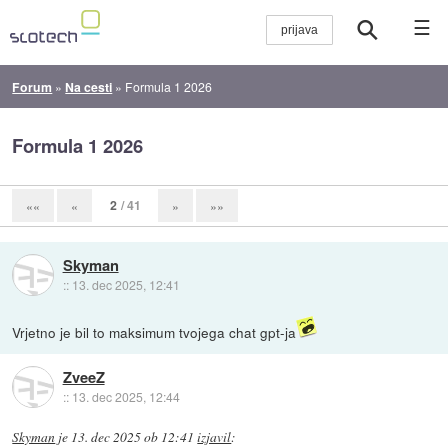
☰
Forum
»
Na cesti
»
Formula 1 2026
Formula 1 2026
2
/ 41
««
«
»
»»
Skyman
::
13. dec 2025, 12:41
Vrjetno je bil to maksimum tvojega chat gpt-ja
ZveeZ
::
13. dec 2025, 12:44
Skyman
je
13. dec 2025 ob 12:41
izjavil
: