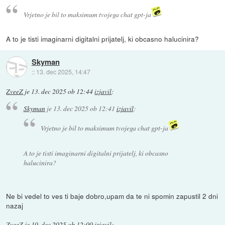
Vrjetno je bil to maksimum tvojega chat gpt-ja
A to je tisti imaginarni digitalni prijatelj, ki obcasno halucinira?
Skyman
::
13. dec 2025, 14:47
ZveeZ
je
13. dec 2025 ob 12:44
izjavil
:
Skyman
je
13. dec 2025 ob 12:41
izjavil
:
Vrjetno je bil to maksimum tvojega chat gpt-ja
A to je tisti imaginarni digitalni prijatelj, ki obcasno
halucinira?
Ne bi vedel to ves ti baje dobro,upam da te ni spomin zapustil 2 dni
nazaj
ZveeZ
je
10. dec 2025 ob 12:00
izjavil
: