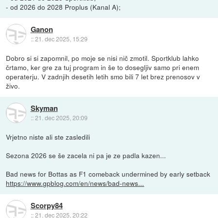
- od 2026 do 2028 Proplus (Kanal A);
Ganon
::
21. dec 2025, 15:29
Dobro si si zapomnil, po moje se nisi nič zmotil. Sportklub lahko
črtamo, ker gre za tuj program in še to dosegljiv samo pri enem
operaterju. V zadnjih desetih letih smo bili 7 let brez prenosov v
živo.
Skyman
::
21. dec 2025, 20:09
Vrjetno niste ali ste zasledili
Sezona 2026 se še zacela ni pa je ze padla kazen...
Bad news for Bottas as F1 comeback undermined by early setback
https://www.gpblog.com/en/news/bad-news...
Scorpy84
::
21. dec 2025, 20:22