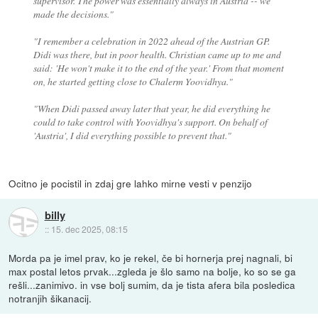
supervisor. The power was essentially always in Austria -- we
made the decisions."
"I remember a celebration in 2022 ahead of the Austrian GP.
Didi was there, but in poor health. Christian came up to me and
said: 'He won't make it to the end of the year.' From that moment
on, he started getting close to Chalerm Yoovidhya."
"When Didi passed away later that year, he did everything he
could to take control with Yoovidhya's support. On behalf of
'Austria', I did everything possible to prevent that."
Ocitno je pocistil in zdaj gre lahko mirne vesti v penzijo
billy
::
15. dec 2025, 08:15
Morda pa je imel prav, ko je rekel, če bi hornerja prej nagnali, bi
max postal letos prvak...zgleda je šlo samo na bolje, ko so se ga
rešli...zanimivo. in vse bolj sumim, da je tista afera bila posledica
notranjih šikanacij.