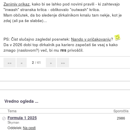
Zanimiv prikaz
, kako bi se lahko pod novimi pravili - ki zahtevajo
"inwash" stranska krilca - oblikovalo "outwash" krilca.
Mam občutek, da bo sledenje dirkalnikom kmalu tam nekje, kot je
zdaj (ali pa še slabše)...
PS: Čist slučajno zagledal posnetek:
Nando v pričakovanju
?
Da v 2026 dobi top dirkalnik pa kariero zapečati še vsaj s kako
zmago (naslovom?) več, bi mu
privoščil.
res
2
/ 41
««
«
»
»»
Vredno ogleda ...
Tema
Sporočila
⊘
Formula 1 2025
2986
Skyman
Oddelek:
Na cesti