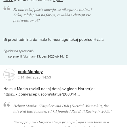
Pa tudi zakaj pisete mnenja, ce nikogar ne zanima?
Zakaj sploh pisat na forum, ce lahko s chatgpt vse
predebatiramo?!
Bi prosil admina da malo to nesnago tukaj pobrise.Hvala
Zgodovina sprememb…
spremenil:
Skyman
(
13. dec 2025 ob 14:48
)
codeMonkey
::
14. dec 2025, 14:53
Helmut Marko razkril nekaj detajlov glede Hornerja:
https://x.com/racepluscom/status/200014...
Helmut Marko: "Together with Didi (Dietrich Mateschitz, the
late Red Bull founder, ed.), I founded Red Bull Racing in 2005."
"We appointed Horner as team principal, and I was there as a