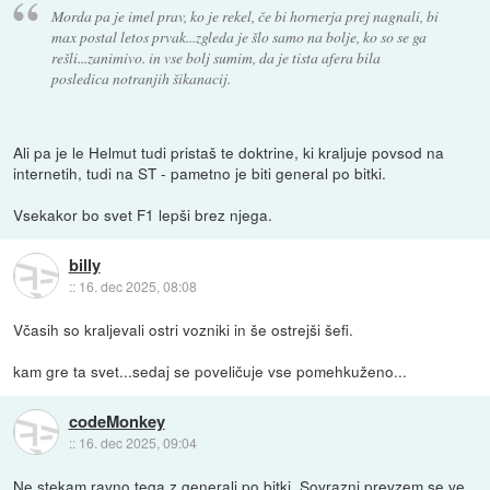
Morda pa je imel prav, ko je rekel, če bi hornerja prej nagnali, bi
max postal letos prvak...zgleda je šlo samo na bolje, ko so se ga
rešli...zanimivo. in vse bolj sumim, da je tista afera bila
posledica notranjih šikanacij.
Ali pa je le Helmut tudi pristaš te doktrine, ki kraljuje povsod na
internetih, tudi na ST - pametno je biti general po bitki.
Vsekakor bo svet F1 lepši brez njega.
billy
::
16. dec 2025, 08:08
Včasih so kraljevali ostri vozniki in še ostrejši šefi.
kam gre ta svet...sedaj se poveličuje vse pomehkuženo...
codeMonkey
::
16. dec 2025, 09:04
Ne stekam ravno tega z generali po bitki. Sovrazni prevzem se ve