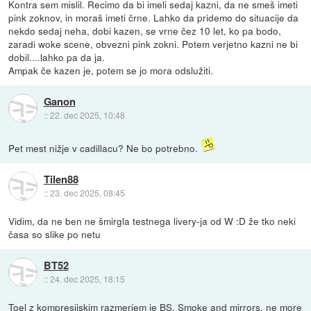
Kontra sem mislil. Recimo da bi imeli sedaj kazni, da ne smeš imeti
pink zoknov, in moraš imeti črne. Lahko da pridemo do situacije da
nekdo sedaj neha, dobi kazen, se vrne čez 10 let, ko pa bodo,
zaradi woke scene, obvezni pink zokni. Potem verjetno kazni ne bi
dobil....lahko pa da ja.
Ampak če kazen je, potem se jo mora odslužiti.
Ganon
::
22. dec 2025, 10:48
Pet mest nižje v cadillacu? Ne bo potrebno.
Tilen88
::
23. dec 2025, 08:45
Vidim, da ne ben ne šmirgla testnega livery-ja od W :D že tko neki
časa so slike po netu
BT52
::
24. dec 2025, 18:15
Toel z kompresijskim razmerjem je BS. Smoke and mirrors, ne more