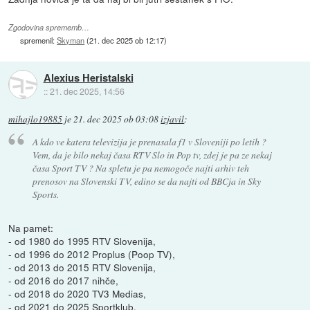
Zgodovina sprememb…
spremenil:
Skyman
(
21. dec 2025 ob 12:17
)
Alexius Heristalski
::
21. dec 2025, 14:56
mihajlo19885
je
21. dec 2025 ob 03:08
izjavil
:
A kdo ve katera televizija je prenasala f1 v Sloveniji po letih ?
Vem, da je bilo nekaj časa RTV Slo in Pop tv, zdej je pa ze nekaj
časa Sport TV ? Na spletu je pa nemogoče najti arhiv teh
prenosov na Slovenski TV, edino se da najti od BBCja in Sky
Sports.
Na pamet:
- od 1980 do 1995 RTV Slovenija,
- od 1996 do 2012 Proplus (Poop TV),
- od 2013 do 2015 RTV Slovenija,
- od 2016 do 2017 nihče,
- od 2018 do 2020 TV3 Medias,
- od 2021 do 2025 Sportklub,