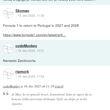
Skyman
::
16. dec 2025, 11:30
Formula 1 to return to Portugal in 2027 and 2028
https://www.formula1.com/en/latest/arti...
codeMonkey
::
16. dec 2025, 13:51
Namesto Zandvoorta.
ripmork
::
16. dec 2025, 17:55
codeMonkey
je
16. dec 2025 ob 11:10
izjavil
:
Je Max, ko so spucali stvari, komentiral, kako je super, da se
koncno lahko posvetijo dirkanju. Vpliv na ekipo je tu bil
sigurno.