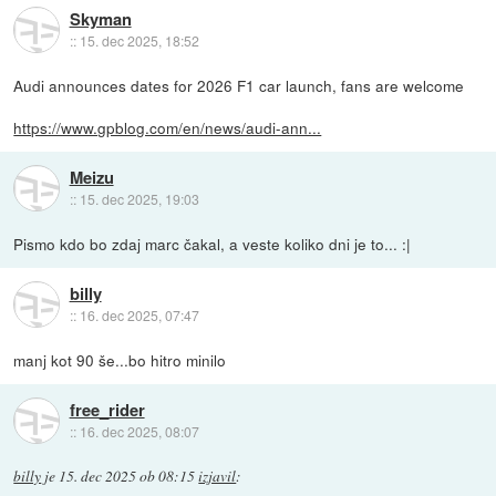
Skyman
::
15. dec 2025, 18:52
Audi announces dates for 2026 F1 car launch, fans are welcome
https://www.gpblog.com/en/news/audi-ann...
Meizu
::
15. dec 2025, 19:03
Pismo kdo bo zdaj marc čakal, a veste koliko dni je to... :|
billy
::
16. dec 2025, 07:47
manj kot 90 še...bo hitro minilo
free_rider
::
16. dec 2025, 08:07
billy
je
15. dec 2025 ob 08:15
izjavil
: