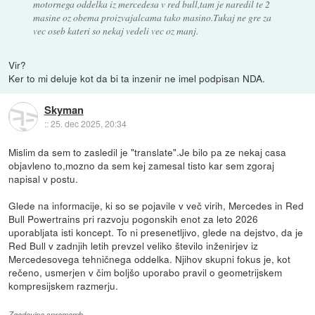
motornega oddelka iz mercedesa v red bull,tam je naredil te 2
masine oz obema proizvajalcama tako masino.Tukaj ne gre za
vec oseb kateri so nekaj vedeli vec oz manj.
Vir?
Ker to mi deluje kot da bi ta inzenir ne imel podpisan NDA.
Skyman
::
25. dec 2025, 20:34
Mislim da sem to zasledil je "translate".Je bilo pa ze nekaj casa
objavleno to,mozno da sem kej zamesal tisto kar sem zgoraj
napisal v postu.
Glede na informacije, ki so se pojavile v več virih, Mercedes in Red
Bull Powertrains pri razvoju pogonskih enot za leto 2026
uporabljata isti koncept. To ni presenetljivo, glede na dejstvo, da je
Red Bull v zadnjih letih prevzel veliko število inženirjev iz
Mercedesovega tehničnega oddelka. Njihov skupni fokus je, kot
rečeno, usmerjen v čim boljšo uporabo pravil o geometrijskem
kompresijskem razmerju.
Zgodovina sprememb…