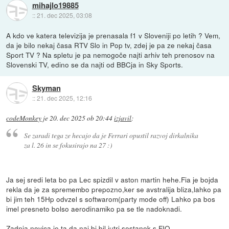
mihajlo19885
::
21. dec 2025, 03:08
A kdo ve katera televizija je prenasala f1 v Sloveniji po letih ? Vem,
da je bilo nekaj časa RTV Slo in Pop tv, zdej je pa ze nekaj časa
Sport TV ? Na spletu je pa nemogoče najti arhiv teh prenosov na
Slovenski TV, edino se da najti od BBCja in Sky Sports.
Skyman
::
21. dec 2025, 12:16
codeMonkey
je
20. dec 2025 ob 20:44
izjavil
:
Se zaradi tega ze hecajo da je Ferrari opustil razvoj dirkalnika
za l. 26 in se fokusirajo na 27 :)
Ja sej sredi leta bo pa Lec spizdil v aston martin hehe.Fia je bojda
rekla da je za spremembo prepozno,ker se avstralija bliza,lahko pa
bi jim teh 15Hp odvzel s softwarom(party mode off) Lahko pa bos
imel presneto bolso aerodinamiko pa se tle nadoknadi.
Zadnja novica je ta da naj bi bil jutri sestanek s FIO.