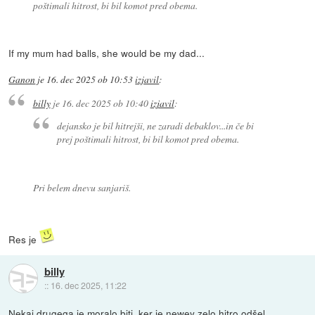
poštimali hitrost, bi bil komot pred obema.
If my mum had balls, she would be my dad...
Ganon
je
16. dec 2025 ob 10:53
izjavil
:
billy
je
16. dec 2025 ob 10:40
izjavil
:
dejansko je bil hitrejši, ne zaradi debaklov...in če bi
prej poštimali hitrost, bi bil komot pred obema.
Pri belem dnevu sanjariš.
Res je
billy
::
16. dec 2025, 11:22
Nekaj drugega je moralo biti, ker je newey zelo hitro odšel...