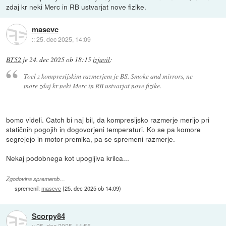
zdaj kr neki Merc in RB ustvarjat nove fizike.
masevc
::
25. dec 2025, 14:09
BT52
je
24. dec 2025 ob 18:15
izjavil
:
Toel z kompresijskim razmerjem je BS. Smoke and mirrors, ne
more zdaj kr neki Merc in RB ustvarjat nove fizike.
bomo videli. Catch bi naj bil, da kompresijsko razmerje merijo pri
statičnih pogojih in dogovorjeni temperaturi. Ko se pa komore
segrejejo in motor premika, pa se spremeni razmerje.
Nekaj podobnega kot upogljiva krilca...
Zgodovina sprememb…
spremenil:
masevc
(
25. dec 2025 ob 14:09
)
Scorpy84
::
25. dec 2025, 14:55