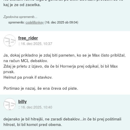
kaj je ze od zacetka.
Zgodovina sprememb…
spremenilo:
codeMonkey
(
16. dec 2025 ob 09:04
)
free_rider
::
16. dec 2025, 10:37
Ja, dokaj prikladno je zdaj biti pameten, ko se je Max čisto približal,
na račun MCL debaklov.
Zdaj je prletu z izjavo, da če bi Hornerja prej odpikal, bi bil Max
prvak.
Helmut pa prvak if stavkov.
Portimao je nazaj, še ena čreva od piste.
billy
::
16. dec 2025, 10:40
dejansko je bil hitrejši, ne zaradi debaklov...in če bi prej poštimali
hitrost, bi bil komot pred obema.