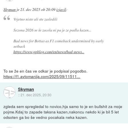
Skyman
je
21. dec 2025 ob 20:09
izjavil
:
Vrjetno niste ali ste zasledili
Sezona 2026 se še zacela ni pa je ze padla kazen...
Bad news for Bottas as F1 comeback undermined by early
setback
https://www.gpblog.com/en/news/bad-news...
To se že en čas ve odkar je podpisal pogodbo.
https://f1.avtomanija.com/2025/09/11511...
Skyman
::
21. dec 2025, 20:30
zgleda sem spregledal to novico,hja samo to je en bullshit za moje
pojme.Kdaj to zapade taksna kazen,nakoncu nekdo ki je bil 5 let
odsoten ga bo še vedno pocakala neka kazen.