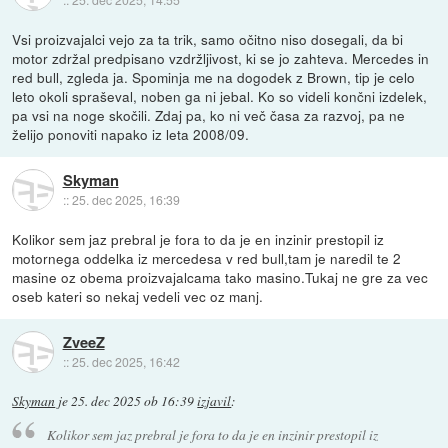
Vsi proizvajalci vejo za ta trik, samo očitno niso dosegali, da bi
motor zdržal predpisano vzdržljivost, ki se jo zahteva. Mercedes in
red bull, zgleda ja. Spominja me na dogodek z Brown, tip je celo
leto okoli spraševal, noben ga ni jebal. Ko so videli končni izdelek,
pa vsi na noge skočili. Zdaj pa, ko ni več časa za razvoj, pa ne
želijo ponoviti napako iz leta 2008/09.
Skyman
::
25. dec 2025, 16:39
Kolikor sem jaz prebral je fora to da je en inzinir prestopil iz
motornega oddelka iz mercedesa v red bull,tam je naredil te 2
masine oz obema proizvajalcama tako masino.Tukaj ne gre za vec
oseb kateri so nekaj vedeli vec oz manj.
ZveeZ
::
25. dec 2025, 16:42
Skyman
je
25. dec 2025 ob 16:39
izjavil
:
Kolikor sem jaz prebral je fora to da je en inzinir prestopil iz