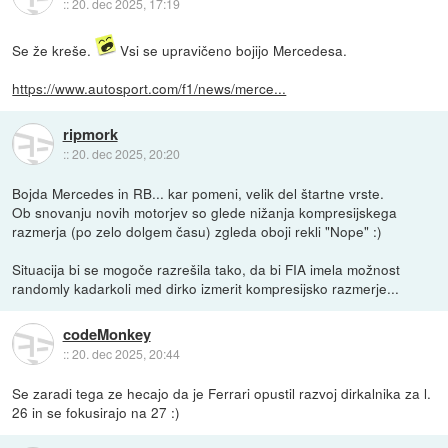
::
20. dec 2025, 17:19
Se že kreše.
Vsi se upravičeno bojijo Mercedesa.
https://www.autosport.com/f1/news/merce...
ripmork
::
20. dec 2025, 20:20
Bojda Mercedes in RB... kar pomeni, velik del štartne vrste.
Ob snovanju novih motorjev so glede nižanja kompresijskega
razmerja (po zelo dolgem času) zgleda oboji rekli "Nope" :)
Situacija bi se mogoče razrešila tako, da bi FIA imela možnost
randomly kadarkoli med dirko izmerit kompresijsko razmerje...
codeMonkey
::
20. dec 2025, 20:44
Se zaradi tega ze hecajo da je Ferrari opustil razvoj dirkalnika za l.
26 in se fokusirajo na 27 :)