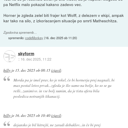
pa Netflix malo pokazal kaksno zadevo vec.
Horner je zgleda zelel biti frajer kot Wolff, z delezem v ekipi, ampak
kar tako na silo, z izkoriscanjem situacije po smrti Matheschitza.
Zgodovina sprememb…
spremenilo:
codeMonkey
(
16. dec 2025 ob 11:20
)
skyform
::
16. dec 2025, 11:22
billy
je
15. dec 2025 ob 08:15
izjavil
:
Morda pa je imel prav, ko je rekel, če bi hornerja prej nagnali, bi
max postal letos prvak...zgleda je šlo samo na bolje, ko so se ga
rešli...zanimivo. in vse bolj sumim, da je tista afera bila
posledica notranjih šikanacij.
billy
je
16. dec 2025 ob 10:40
izjavil
:
dejansko je bil hitrejši, ne zaradi debaklov...in če bi prej