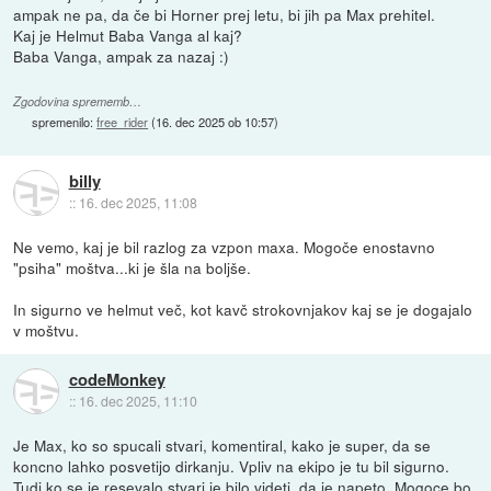
ampak ne pa, da če bi Horner prej letu, bi jih pa Max prehitel.
Kaj je Helmut Baba Vanga al kaj?
Baba Vanga, ampak za nazaj :)
Zgodovina sprememb…
spremenilo:
free_rider
(
16. dec 2025 ob 10:57
)
billy
::
16. dec 2025, 11:08
Ne vemo, kaj je bil razlog za vzpon maxa. Mogoče enostavno
"psiha" moštva...ki je šla na boljše.
In sigurno ve helmut več, kot kavč strokovnjakov kaj se je dogajalo
v moštvu.
codeMonkey
::
16. dec 2025, 11:10
Je Max, ko so spucali stvari, komentiral, kako je super, da se
koncno lahko posvetijo dirkanju. Vpliv na ekipo je tu bil sigurno.
Tudi ko se je resevalo stvari je bilo videti, da je napeto. Mogoce bo