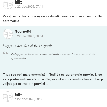
billy
::
22. dec 2025, 07:41
Zakaj pa ne, kazen ne more zastarati, razen če bi se vmes pravila
spremenila
Scorpy84
::
22. dec 2025, 08:04
billy
je
22. dec 2025 ob 07:41
izjavil
:
Zakaj pa ne, kazen ne more zastarati, razen če bi se vmes pravila
spremenila
Ti pa res bolj malo spremljaš... Tudi če se spremenijo pravila, ki so
se v preteklosti večkrat izostrila, se dirkaču ni izostrila kazen, ker je
veljala po takratnem pravilniku.
billy
::
22. dec 2025, 08:05