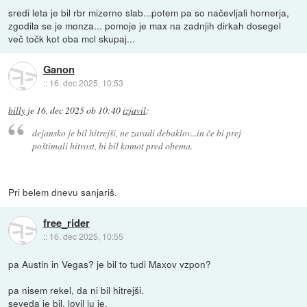
sredi leta je bil rbr mizerno slab...potem pa so načevljali hornerja,
zgodila se je monza... pomoje je max na zadnjih dirkah dosegel
več točk kot oba mcl skupaj...
Ganon
::
16. dec 2025, 10:53
billy
je
16. dec 2025 ob 10:40
izjavil
:
dejansko je bil hitrejši, ne zaradi debaklov...in če bi prej
poštimali hitrost, bi bil komot pred obema.
Pri belem dnevu sanjariš.
free_rider
::
16. dec 2025, 10:55
pa Austin in Vegas? je bil to tudi Maxov vzpon?
pa nisem rekel, da ni bil hitrejši.
seveda je bil, lovil ju je.