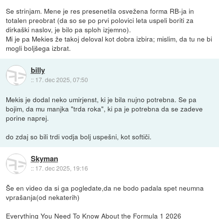
Se strinjam. Mene je res presenetila osvežena forma RB-ja in
totalen preobrat (da so se po prvi polovici leta uspeli boriti za
dirkaški naslov, je bilo pa sploh izjemno).
Mi je pa Mekies že takoj deloval kot dobra izbira; mislim, da tu ne bi
mogli boljšega izbrat.
billy
::
17. dec 2025, 07:50
Mekis je dodal neko umirjenst, ki je bila nujno potrebna. Se pa
bojim, da mu manjka "trda roka", ki pa je potrebna da se zadeve
porine naprej.
do zdaj so bili trdi vodja bolj uspešni, kot softiči.
Skyman
::
17. dec 2025, 19:16
Še en video da si ga pogledate,da ne bodo padala spet neumna
vprašanja(od nekaterih)
Everything You Need To Know About the Formula 1 2026