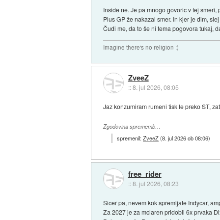
Inside ne. Je pa mnogo govoric v tej smeri,
Plus GP že nakazal smer. In kjer je dim, slej
Čudi me, da to še ni tema pogovora tukaj, 
Imagine there's no religion :)
ZveeZ
::
8. jul 2026, 08:05
Jaz konzumiram rumeni tisk le preko ST, zat
Zgodovina sprememb…
spremenil:
ZveeZ
(
8. jul 2026 ob 08:06
)
free_rider
::
8. jul 2026, 08:23
Sicer pa, nevem kok spremljate Indycar, am
Za 2027 je za mclaren pridobil 6x prvaka Dix