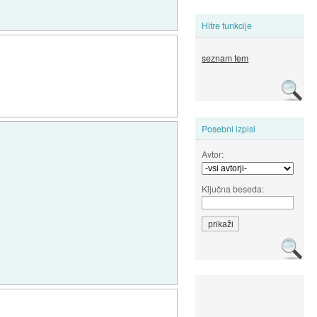
Hitre funkcije
seznam tem
Posebni izpisi
Avtor:
Ključna beseda: