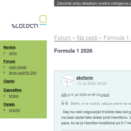
Založniki želijo skladbam umetne inteligence pr
Forum
»
Na cesti
»
Formula 1
Novice
Formula 1 2026
arhiv
Forum
mali oglasi
teme zadnjih 24h
skyform
Članki
::
6. jul 2026, 09:29
Zaposlitve
billy
je
6. jul 2026 ob 09:10
izjavil
:
brskaj
Dobro, to ne razloži, zakaj je potem rus t
Ostalo
pravila
. Naj mu nebi odgovarjali ti bolido tako kot 
na ċase izpdel tako dober proti Hamiltonu. 
pace, ko se je Hamilton kvalificiral po 5-7 m