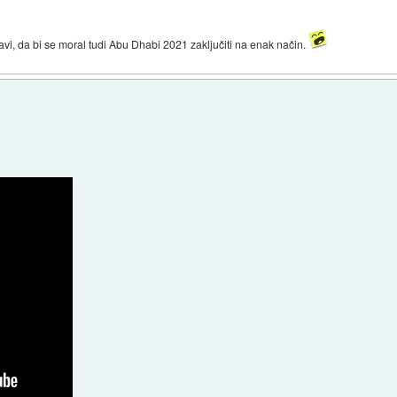
avi, da bi se moral tudi Abu Dhabi 2021 zaključiti na enak način.