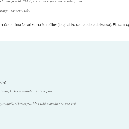
i ferrariju velik PLUS, gre v smeri premikanja toka zraka
piranje zračnemu toku.
j načelom ima ferrari varnejšo rešitev (torej lahko se ne odpre do konca). Rb pa mo
javil
:
tukaj, ko bodo gledali črva v papaji.
protujoča si koncepta. Max rabi team kjer se vse vrti