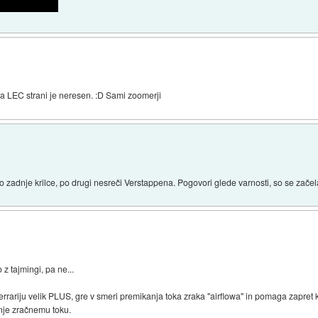
na LEC strani je neresen. :D Sami zoomerji
ovo zadnje krilce, po drugi nesreči Verstappena. Pogovori glede varnosti, so se začela
 z tajmingi, pa ne...
errariju velik PLUS, gre v smeri premikanja toka zraka "airflowa" in pomaga zapret k
anje zračnemu toku.