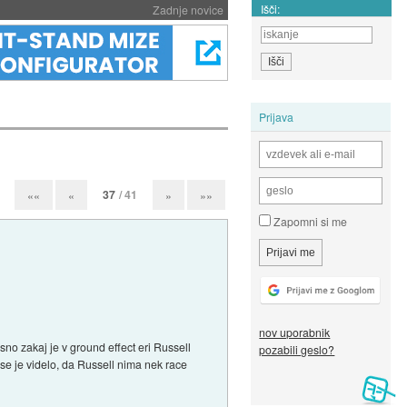
Išči:
Zadnje novice
Prijava
37
/ 41
««
«
»
»»
Zapomni si me
nov uporabnik
asno zakaj je v ground effect eri Russell
pozabili geslo?
 se je videlo, da Russell nima nek race