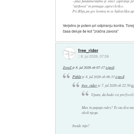
--plus fundamentalno je smer zapiranje pr
"airflowa" in pomaga zapret krilce.
Pri Rbju pa gre kontra in se hidravlika u
Verjetno je potem pri odpiranju kontra. Tore
časa deluje še kot "zračna zavora"
free_rider
::
8. jul 2026, 07:59
ZveeZ
je
8. jul 2026 ob 07:17
izjavil
:
Pithlit
je
8. jul 2026 ob 06:33
izjavil
:
free_rider
je
7. jul 2026 ob 22:50
iz
Upam, da bodo vsi preživeli 
Max in papaja rules? To sta dva nas
okoli njega.
Inside info?