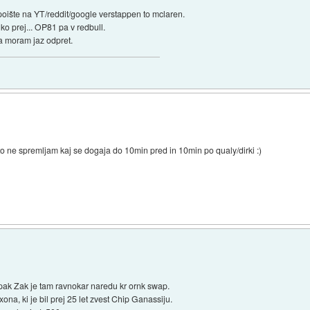
 poište na YT/reddit/google verstappen to mclaren.
 ko prej... OP81 pa v redbull.
da moram jaz odpret.
o ne spremljam kaj se dogaja do 10min pred in 10min po qualy/dirki :)
pak Zak je tam ravnokar naredu kr ornk swap.
ona, ki je bil prej 25 let zvest Chip Ganassiju.