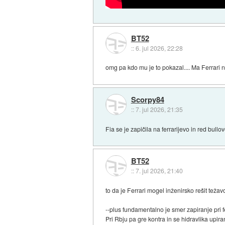
BT52
::
6. jul 2026, 22:28
omg pa kdo mu je to pokazal.... Ma Ferrari 
Scorpy84
::
7. jul 2026, 21:35
Fia se je zapičila na ferrarijevo in red bull
BT52
::
7. jul 2026, 21:40
to da je Ferrari mogel inženirsko rešit težavo
--plus fundamentalno je smer zapiranje pri f
Pri Rbju pa gre kontra in se hidravlika upir