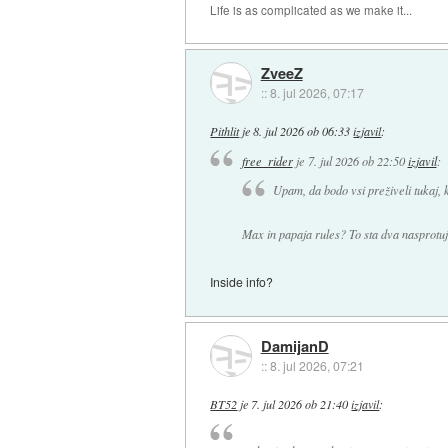
Life is as complicated as we make it...
ZveeZ
::
8. jul 2026, 07:17
Pithlit
je
8. jul 2026 ob 06:33
izjavil
:
free_rider
je
7. jul 2026 ob 22:50
izjavil
:
Upam, da bodo vsi preživeli tukaj, k
Max in papaja rules? To sta dva nasprotuj
Inside info?
DamijanD
::
8. jul 2026, 07:21
BT52
je
7. jul 2026 ob 21:40
izjavil
: