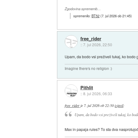
Zgodovina sprememb…
spremenilo:
BT52
(
7. jul 2026 ob 21:45
)
free_rider
::
7. jul 2026, 22:50
Upam, da bodo vsi preživeli tukaj, ko bodo g
Imagine there's no religion :)
Pithlit
::
8. jul 2026, 06:33
free_rider
je
7. jul 2026 ob 22:50
izjavil
:
Upam, da bodo vsi preživeli tukaj, ko bodo
Max in papaja rules? To sta dva nasprotujoča