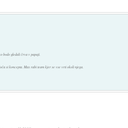
o bodo gledali črva v papaji.
oča si koncepta. Max rabi team kjer se vse vrti okoli njega.