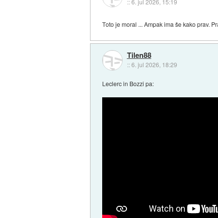
::
6. jul 2026, 15:19
Toto je moral ... Ampak ima še kako prav. Pr
Tilen88
::
6. jul 2026, 18:29
Leclerc in Bozzi pa: