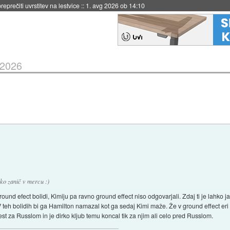
eprečiti uvrstitev na lestvice
::
1. avg 2026 ob 14:10
 2026
ako zanič v mercu :)
ground efect bolidi, Kimiju pa ravno ground effect niso odgovarjali. Zdaj ti je lahko j
V teh bolidih bi ga Hamilton namazal kot ga sedaj Kimi maže. Že v ground effect eri
est za Russlom in je dirko kljub temu koncal tik za njim ali celo pred Russlom.