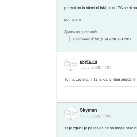
premal bo to offset ni taki, plus LEC se ni 
po mojem
Zgodovina sprememb…
spremenilo:
BT52
(
5. jul 2026 ob 17:01
)
skyform
::
5. jul 2026, 17:01
To ma Leclerc, ni šans, da to Kimi pridobi in
Skyman
::
5. jul 2026, 17:02
1s je zgubil je pa res da ne bo mogel tako di