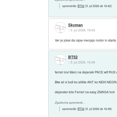
spremenilo:
BT52
(
5. jul 2026 ob 16:42
)
Skyman
::
5. jul 2026, 16:43
Ver je jokal da rajse menjajo motor in starta 
BT52
::
5. jul 2026, 16:46
ferrari lovi Merc na dejanski PACE wtf RU
Btw ali vi tudi ko slišite ANT ko NEKI NEGRA
dejansko tole Ferrari na easy ZMAGA huh
Zgodovina sprememb…
spremenilo:
BT52
(
5. jul 2026 ob 16:49
)