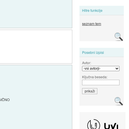
Hitre funkcije
seznam tem
Posebni izpisi
Avtor:
Ključna beseda:
OGIČNO