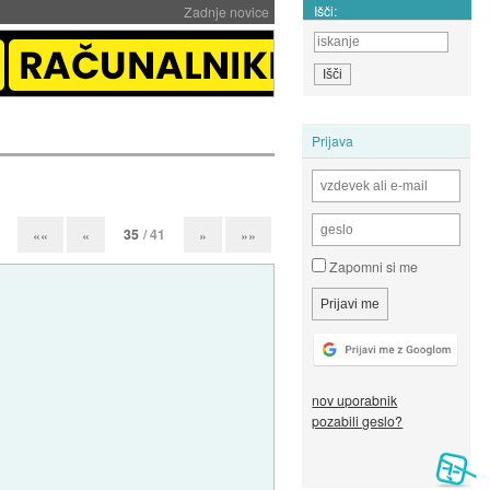
Išči:
Zadnje novice
Prijava
35
/ 41
««
«
»
»»
Zapomni si me
nov uporabnik
pozabili geslo?