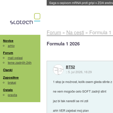
BMW v vozilih začel predvajati reklame
::
dane
Forum
»
Na cesti
»
Formula 1
Novice
Formula 1 2026
arhiv
Forum
mali oglasi
teme zadnjih 24h
BT52
Članki
::
5. jul 2026, 16:29
Zaposlitve
1 stop je možnost, kolik osem gleda stinte z 
brskaj
Ostalo
ne vem mogoče celo SOFT zadnji stint
pravila
jaz bi tak naredil se mi zdi
ahh VER zajebal moj plan