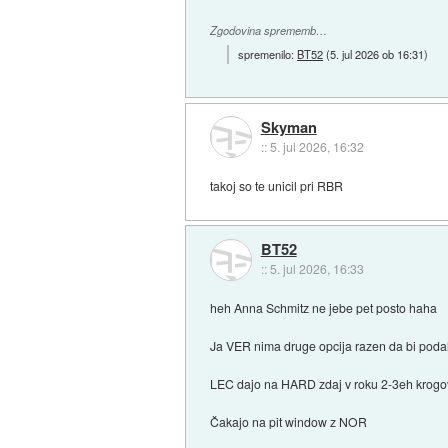
Zgodovina sprememb…
spremenilo:
BT52
(
5. jul 2026 ob 16:31
)
Skyman
::
5. jul 2026, 16:32
takoj so te unicil pri RBR
BT52
::
5. jul 2026, 16:33
heh Anna Schmitz ne jebe pet posto haha
Ja VER nima druge opcija razen da bi poda
LEC dajo na HARD zdaj v roku 2-3eh krogo
Čakajo na pit window z NOR