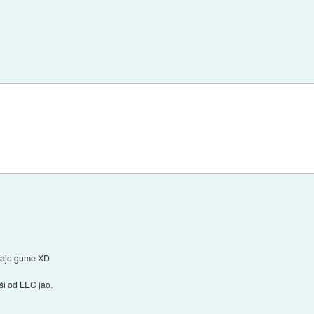
njajo gume XD
jši od LEC jao.