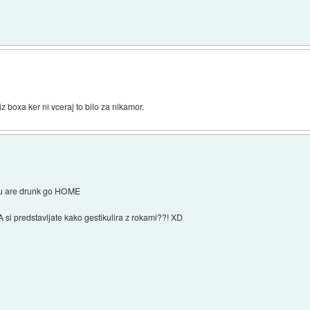
iz boxa ker ni vceraj to bilo za nikamor.
S u are drunk go HOME
 si predstavljate kako gestikulira z rokami??! XD