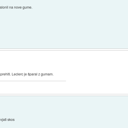
naslonil na nove gume.
 prehiti. Leclerc je šparal z gumam.
vjati skos