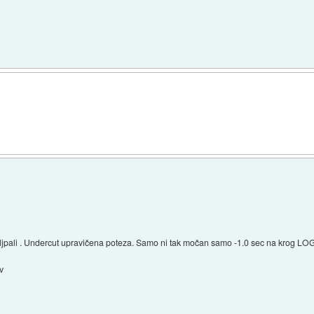
ljpali . Undercut upravičena poteza. Samo ni tak močan samo -1.0 sec na krog L
v