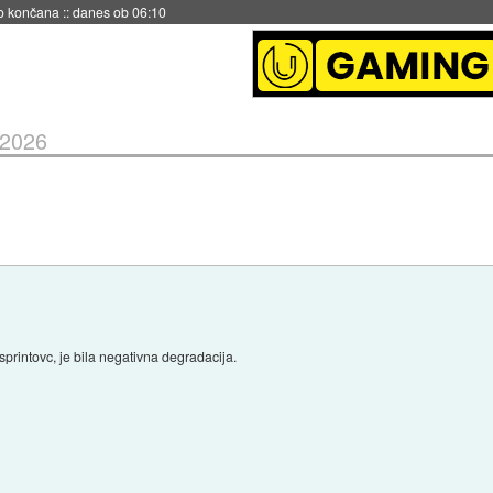
s ob 06:09
 2026
sprintovc, je bila negativna degradacija.