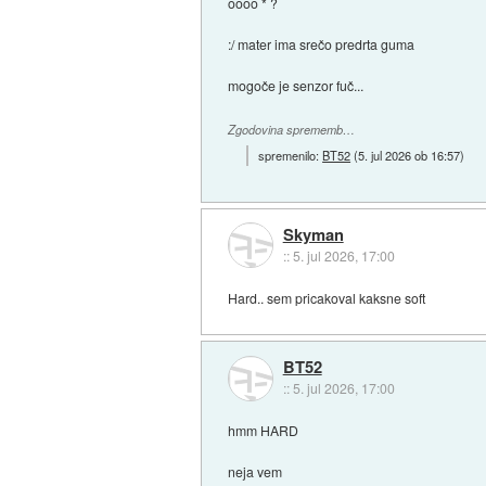
oooo * ?
:/ mater ima srečo predrta guma
mogoče je senzor fuč...
Zgodovina sprememb…
spremenilo:
BT52
(
5. jul 2026 ob 16:57
)
Skyman
::
5. jul 2026, 17:00
Hard.. sem pricakoval kaksne soft
BT52
::
5. jul 2026, 17:00
hmm HARD
neja vem