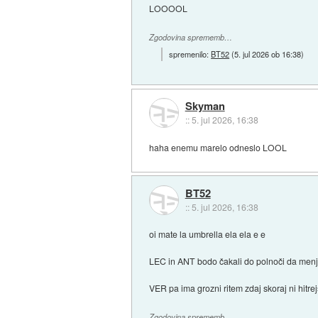
LOOOOL
Zgodovina sprememb…
spremenilo:
BT52
(
5. jul 2026 ob 16:38
)
Skyman
::
5. jul 2026, 16:38
haha enemu marelo odneslo LOOL
BT52
::
5. jul 2026, 16:38
oi mate la umbrella ela ela e e
LEC in ANT bodo čakali do polnoči da me
VER pa ima grozni ritem zdaj skoraj ni hitre
Zgodovina sprememb…