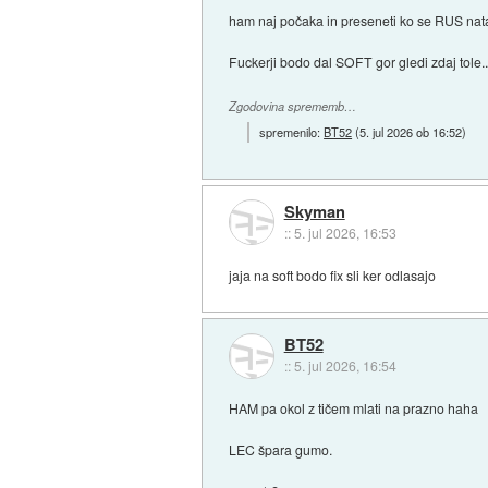
ham naj počaka in preseneti ko se RUS nat
Fuckerji bodo dal SOFT gor gledi zdaj tole..
Zgodovina sprememb…
spremenilo:
BT52
(
5. jul 2026 ob 16:52
)
Skyman
::
5. jul 2026, 16:53
jaja na soft bodo fix sli ker odlasajo
BT52
::
5. jul 2026, 16:54
HAM pa okol z tičem mlati na prazno haha
LEC špara gumo.