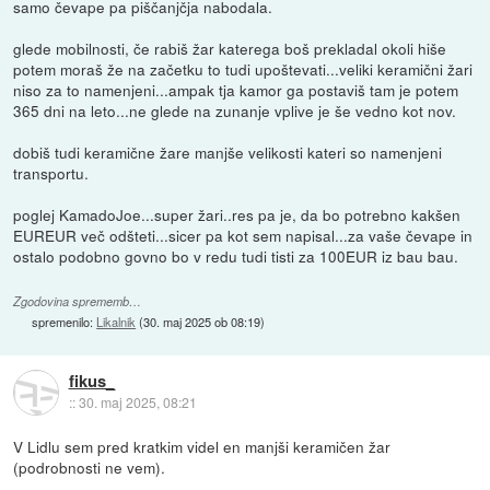
samo čevape pa piščanjčja nabodala.
glede mobilnosti, če rabiš žar katerega boš prekladal okoli hiše
potem moraš že na začetku to tudi upoštevati...veliki keramični žari
niso za to namenjeni...ampak tja kamor ga postaviš tam je potem
365 dni na leto...ne glede na zunanje vplive je še vedno kot nov.
dobiš tudi keramične žare manjše velikosti kateri so namenjeni
transportu.
poglej KamadoJoe...super žari..res pa je, da bo potrebno kakšen
EUREUR več odšteti...sicer pa kot sem napisal...za vaše čevape in
ostalo podobno govno bo v redu tudi tisti za 100EUR iz bau bau.
Zgodovina sprememb…
spremenilo:
Likalnik
(
30. maj 2025 ob 08:19
)
fikus_
::
30. maj 2025, 08:21
V Lidlu sem pred kratkim videl en manjši keramičen žar
(podrobnosti ne vem).