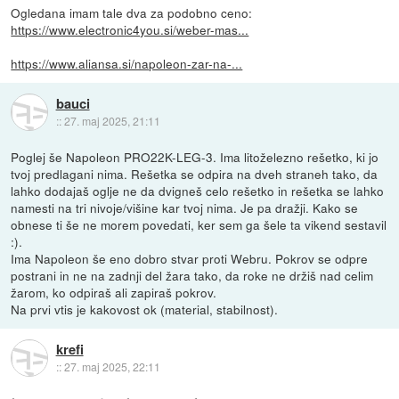
Ogledana imam tale dva za podobno ceno:
https://www.electronic4you.si/weber-mas...
https://www.aliansa.si/napoleon-zar-na-...
bauci
::
27. maj 2025, 21:11
Poglej še Napoleon PRO22K-LEG-3. Ima litoželezno rešetko, ki jo
tvoj predlagani nima. Rešetka se odpira na dveh straneh tako, da
lahko dodajaš oglje ne da dvigneš celo rešetko in rešetka se lahko
namesti na tri nivoje/višine kar tvoj nima. Je pa dražji. Kako se
obnese ti še ne morem povedati, ker sem ga šele ta vikend sestavil
:).
Ima Napoleon še eno dobro stvar proti Webru. Pokrov se odpre
postrani in ne na zadnji del žara tako, da roke ne držiš nad celim
žarom, ko odpiraš ali zapiraš pokrov.
Na prvi vtis je kakovost ok (material, stabilnost).
krefi
::
27. maj 2025, 22:11