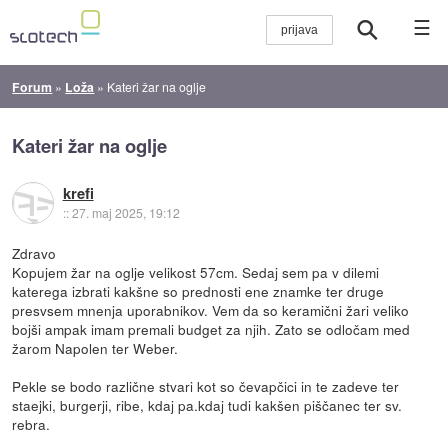
☰
Forum
»
Loža
»
Kateri žar na oglje
Kateri žar na oglje
krefi
::
27. maj 2025, 19:12
Zdravo
Kopujem žar na oglje velikost 57cm. Sedaj sem pa v dilemi
katerega izbrati kakšne so prednosti ene znamke ter druge
presvsem mnenja uporabnikov. Vem da so keramični žari veliko
bojši ampak imam premali budget za njih. Zato se odločam med
žarom Napolen ter Weber.
Pekle se bodo različne stvari kot so čevapčici in te zadeve ter
staejki, burgerji, ribe, kdaj pa.kdaj tudi kakšen piščanec ter sv.
rebra.