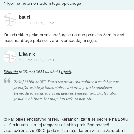
Nikjer na netu ne najdem tega opisanega
bauci
::
29. maj 2025, 21:52
Za indirektno peko premakneš oglje na eno polovico žara in daš
meso na drugo polovico žara, kjer spodaj ni oglja.
Likalnik
::
30. maj 2025, 08:18
Eduardo
je
28. maj 2025 ob 08:43
izjavil
:
Zakaj bi bili boljši? Samo temperaturna stabilnost za dolge ture
je boljša, ostalo je lahko slabše. Kot prvo je pri keramičnem
tečno, da ga večno greješ na delovno temperaturo. Dosti slabša
je tudi mobilnost, ker znajo biti težki za popizdit.
to kar pišeš enostavno ni res...keramični žar ti se segreje na 250C
v 10 minutah...na tej temperaturi lahko praktično spečeš
vse...oziroma že 200C je dovolj za rajo, katera zna na žaru obrniti