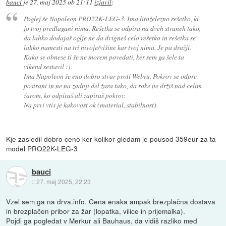
bauci
je
27. maj 2025 ob 21:11
izjavil
:
Poglej še Napoleon PRO22K-LEG-3. Ima litoželezno rešetko, ki
jo tvoj predlagani nima. Rešetka se odpira na dveh straneh tako,
da lahko dodajaš oglje ne da dvigneš celo rešetko in rešetka se
lahko namesti na tri nivoje/višine kar tvoj nima. Je pa dražji.
Kako se obnese ti še ne morem povedati, ker sem ga šele ta
vikend sestavil :).
Ima Napoleon še eno dobro stvar proti Webru. Pokrov se odpre
postrani in ne na zadnji del žara tako, da roke ne držiš nad celim
žarom, ko odpiraš ali zapiraš pokrov.
Na prvi vtis je kakovost ok (material, stabilnost).
Kje zasledil dobro ceno ker kolikor gledam je pousod 359eur za ta
model PRO22K-LEG-3
bauci
::
27. maj 2025, 22:23
Vzel sem ga na drva.info. Cena enaka ampak brezplačna dostava
in brezplačen pribor za žar (lopatka, vilice in prijemalka).
Pojdi ga pogledat v Merkur ali Bauhaus, da vidiš razliko med