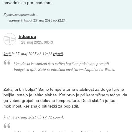
navadnim in pro modelom.
Zgodovina sprememb…
spremenil:
bauci
(
27. maj 2025 ob 22:24
)
Eduardo
::
28. maj 2025, 08:43
krefi
je
27. maj 2025 ob 19:12
izjavil
:
Vem da so keramični žari veliko bojši ampak imam premali
budget za njih. Zato se odločam med žarom Napolen ter Weber.
Zakaj bi bili boljši? Samo temperaturna stabilnost za dolge ture je
boljša, ostalo je lahko slabše. Kot prvo je pri keramičnem tečno, da
ga večno greješ na delovno temperaturo. Dosti slabša je tudi
mobilnost, ker znajo biti težki za popizdit.
krefi
je
27. maj 2025 ob 19:12
izjavil
: