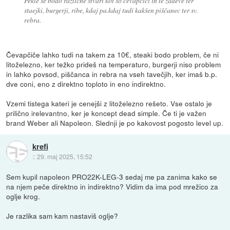
Pekle se bodo različne stvari kot so čevapčici in te zadeve ter
staejki, burgerji, ribe, kdaj pa.kdaj tudi kakšen piščanec ter sv.
rebra.
Čevapčiče lahko tudi na takem za 10€, steaki bodo problem, če ni
litoželezno, ker težko prideš na temperaturo, burgerji niso problem
in lahko povsod, piščanca in rebra na vseh tavečjih, ker imaš b.p.
dve coni, eno z direktno toploto in eno indirektno.
Vzemi tistega kateri je cenejši z litoželezno rešeto. Vse ostalo je
prilično irelevantno, ker je koncept dead simple. Če ti je važen
brand Weber ali Napoleon. Slednji je po kakovost pogosto level up.
krefi
::
29. maj 2025, 15:52
Sem kupil napoleon PRO22K-LEG-3 sedaj me pa zanima kako se
na njem peče direktno in indirektno? Vidim da ima pod mrežico za
oglje krog.
Je razlika sam kam nastaviš oglje?