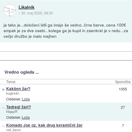
Likalnik
::
30. maj 2025, 08:25
ja tako je...določeni lidli ga imajo še vedno..črne barve..cena 100€
ampak je za dve osebi...kolega ga je kupil in zaenkrat je v redu...za
večjo družbo je malo majhen
Vredno ogleda ...
Tema
Sporočila
»
Kakšen žar?
1055
kuglvinkl
Oddelek:
Loža
»
Tadragi žari?
27
hbgqzR
Oddelek:
Loža
»
Komado Joe oz. kak drug keramični žar
7
red_baron