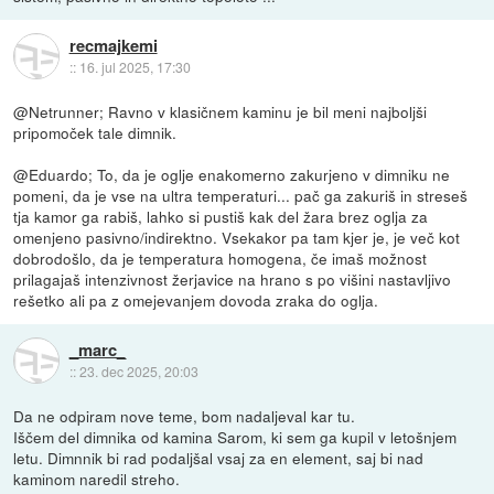
recmajkemi
::
16. jul 2025, 17:30
@Netrunner; Ravno v klasičnem kaminu je bil meni najboljši
pripomoček tale dimnik.
@Eduardo; To, da je oglje enakomerno zakurjeno v dimniku ne
pomeni, da je vse na ultra temperaturi... pač ga zakuriš in streseš
tja kamor ga rabiš, lahko si pustiš kak del žara brez oglja za
omenjeno pasivno/indirektno. Vsekakor pa tam kjer je, je več kot
dobrodošlo, da je temperatura homogena, če imaš možnost
prilagajaš intenzivnost žerjavice na hrano s po višini nastavljivo
rešetko ali pa z omejevanjem dovoda zraka do oglja.
_marc_
::
23. dec 2025, 20:03
Da ne odpiram nove teme, bom nadaljeval kar tu.
Iščem del dimnika od kamina Sarom, ki sem ga kupil v letošnjem
letu. Dimnnik bi rad podaljšal vsaj za en element, saj bi nad
kaminom naredil streho.