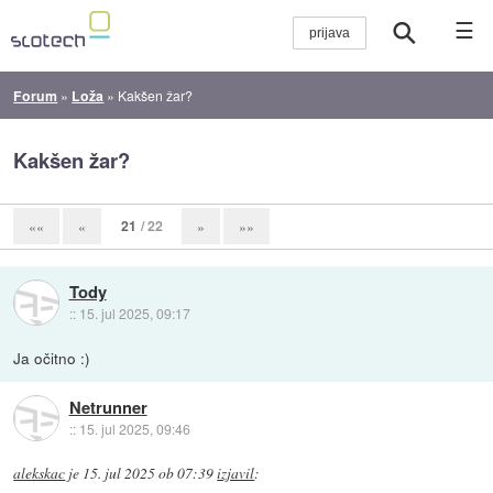
☰
Forum
»
Loža
»
Kakšen žar?
Kakšen žar?
21
/ 22
««
«
»
»»
Tody
::
15. jul 2025, 09:17
Ja očitno :)
Netrunner
::
15. jul 2025, 09:46
alekskac
je
15. jul 2025 ob 07:39
izjavil
: