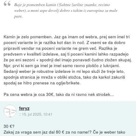
Baje je pomemben kamin (žlahtne žarilne znamke, recimo
weber), a meni uspe dovolj dobro s takim iz eurospina za male
pare.
Kamin je zelo pomemben. Jaz ga imam od webra, prej sem imel tri
poceni variante in je razlika kot dan in noč. Z vsemi se da dobro
pripraviti vendar na poceni variante ne grem več. Razlika je
predvsem v kvaliteti izdelave, saj ti poceni kamini lahko razpadejo
že po eni sezoni + spodnji del imajo ponavadi čudno zložen skupaj.
Npr. prvi ki sem ga imel je imel samo ravno ploščo z luknjami.
Sedanji weber je robustne izdelave in mi lepo služi že treje leto,
spodnja stranica je mreža v obliki stožca, tako da karkol zakuriš
spodaj se hitro prenese na oglje/brikete.
Pa cena webra je cca 30€, tako da ni ravno nek strošek...
feryz
::
15. jul 2025, 10:41
30 €?
Zakaj za vraga sem jaz dal 80 € za no name!? Če je weber tako