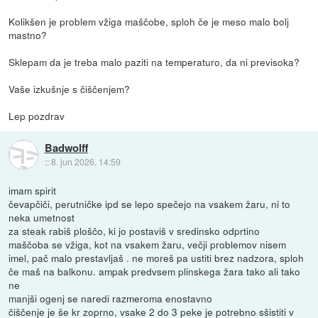
Kolikšen je problem vžiga maščobe, sploh če je meso malo bolj
mastno?
Sklepam da je treba malo paziti na temperaturo, da ni previsoka?
Vaše izkušnje s čiščenjem?
Lep pozdrav
Badwolff
::
8. jun 2026, 14:59
imam spirit
čevapčiči, perutničke ipd se lepo spečejo na vsakem žaru, ni to
neka umetnost
za steak rabiš ploščo, ki jo postaviš v sredinsko odprtino
maščoba se vžiga, kot na vsakem žaru, večji problemov nisem
imel, pač malo prestavljaš . ne moreš pa ustiti brez nadzora, sploh
če maš na balkonu. ampak predvsem plinskega žara tako ali tako
ne
manjši ogenj se naredi razmeroma enostavno
čiščenje je še kr zoprno, vsake 2 do 3 peke je potrebno sšistiti v