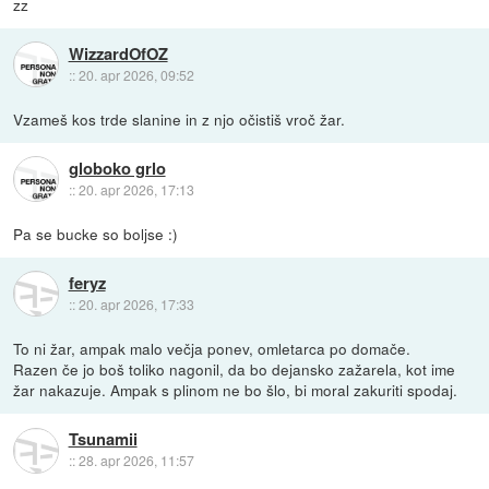
zz
WizzardOfOZ
::
20. apr 2026, 09:52
Vzameš kos trde slanine in z njo očistiš vroč žar.
globoko grlo
::
20. apr 2026, 17:13
Pa se bucke so boljse :)
feryz
::
20. apr 2026, 17:33
To ni žar, ampak malo večja ponev, omletarca po domače.
Razen če jo boš toliko nagonil, da bo dejansko zažarela, kot ime
žar nakazuje. Ampak s plinom ne bo šlo, bi moral zakuriti spodaj.
Tsunamii
::
28. apr 2026, 11:57