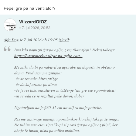
Pepel gre pa na ventilator?
WizzardOfOZ
::
7. jul 2026, 20:53
Alfa Dog
je
7. jul 2026 ob 15:05
izjavil
:
Ima kdo namizni żar na oglje, z ventilatorjem? Nekaj takega:
https://www.merkur.si/zar-na-oglje-catt...
Me mika da bi ga nabavil za uporabo na dopustu in občasno
doma. Predvsem me zanima:
-če se res tako hitro prižge
-če da kaj arome po dimu
-če je res tako enostaven za čiščenje (da gre vse v pomivalca)
-in seveda če je rezultat peke dovolj dober
Ugotavljam da je fi30-32 cm dovolj za moje potrebe.
Res me zanimajo mnenja uporabnikov ki nekaj takega že imajo.
Ne rabim nasvetov tipa "kupi si pravi žar na oglje oz plin", ker
oboje že imam, nista pa toliko mobilna.