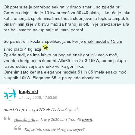
Ok potem se je potrebno sekirati v drugo smer,.. so zgleda pri
Gorencu dojeli, da je 10 kw preveč za 50x40 plato,... ker če je tako
kot ti omenjaš sploh nimaš možnosti stopnjevanja toplote ampak le
binarni min(ki je v bistvu max za hrano) in off. In je pravzaprav alfa
res bolj smotrn nakup saj tudi manj porabi.
So pa ustrelili kozla s speifikacijami, ker je
enak model s 15 cm
širšo plato 4 kg lažji
Zgleda tudi, da ima lahko na pogled enak gorilnik večjo moč,
verjetno korigirajo s šobami. Alfa65 ima 2x 3,15kW, pa bolj glupo
razporeditev saj sta enako velika gorlinika.
Omenim zato ker sta elegance modela 51 in 65 imela enako moč
skupnih 10kW. Elegance 65 je pa zgleda obsoleten.
kuglvinkl
::
1. avg 2026, 17:53:56
razor1911
je
1. avg 2026 ob 17:31:39
izjavil
:
globoko grlo
je
1. avg 2026 ob 17:00:48
izjavil
:
Kaj se tolk sekirate okrog teh kwjev?