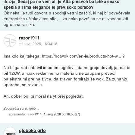
dražja.
Sedaj pa ne vem ali je Alfa prešvoh bo lahko enako
spekla ali ima elegance le previsoko porabo?
Ok nekaj je tudi govora o spodnji vetrni zaščiti, ki naj bi povečevala
energetsko učinkovitost alfe,... za enko površino se mi vseeno zdi
ogromna razlika.
razor1911
::
1. avg 2026, 16:34:16
Ima kdo kaj takega,
https://hotwok.com/en-ie/products/hot-w...
?
Ne bi ga rad nabavil in potem ugotovil, da ne greje dovolj, ja, naj bi
bil 12kW, ampak reklamnemu materialu ne zaupam preveč,
pa ekstra mi gre na živce, da zraven forsirajo še wok. Za zunanjo
uporabo, se razume.
Ah, dober bo, bi moral na yt prej pogledat.
Zgodovina sprememb…
spremenilo:
razor1911
(
1. avg 2026 ob 16:50:27
)
globoko grlo