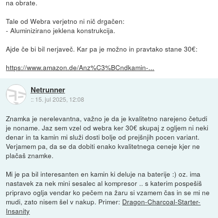
na obrate.
Tale od Webra verjetno ni nič drgačen:
- Aluminizirano jeklena konstrukcija.
Ajde če bi bil nerjaveč. Kar pa je možno in pravtako stane 30€:
https://www.amazon.de/Anz%C3%BCndkamin-...
Netrunner
::
15. jul 2025, 12:08
Znamka je nerelevantna, važno je da je kvalitetno narejeno četudi
je noname. Jaz sem vzel od webra ker 30€ skupaj z ogljem ni neki
denar in ta kamin mi služi dosti bolje od prejšnjih pocen variant.
Verjamem pa, da se da dobiti enako kvalitetnega ceneje kjer ne
plačaš znamke.
Mi je pa bil interesanten en kamin ki deluje na baterije :) oz. ima
nastavek za nek mini sesalec al kompresor .. s katerim pospešiš
pripravo oglja vendar ko pečem na žaru si vzamem čas in se mi ne
mudi, zato nisem šel v nakup. Primer:
Dragon-Charcoal-Starter-
Insanity