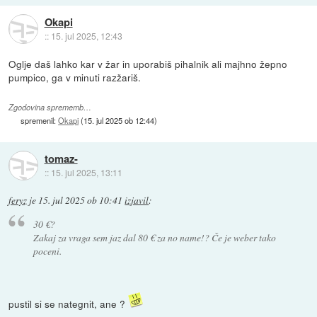
Okapi
::
15. jul 2025, 12:43
Oglje daš lahko kar v žar in uporabiš pihalnik ali majhno žepno
pumpico, ga v minuti razžariš.
Zgodovina sprememb…
spremenil:
Okapi
(
15. jul 2025 ob 12:44
)
tomaz-
::
15. jul 2025, 13:11
feryz
je
15. jul 2025 ob 10:41
izjavil
:
30 €?
Zakaj za vraga sem jaz dal 80 € za no name!? Če je weber tako
poceni.
pustil si se nategnit, ane ?