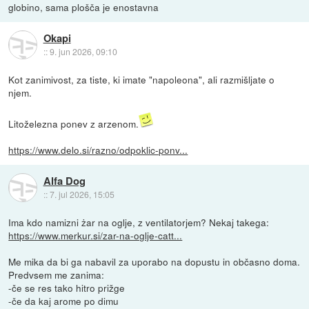
globino, sama plošča je enostavna
Okapi
::
9. jun 2026, 09:10
Kot zanimivost, za tiste, ki imate "napoleona", ali razmišljate o
njem.
Litoželezna ponev z arzenom.
https://www.delo.si/razno/odpoklic-ponv...
Alfa Dog
::
7. jul 2026, 15:05
Ima kdo namizni żar na oglje, z ventilatorjem? Nekaj takega:
https://www.merkur.si/zar-na-oglje-catt...
Me mika da bi ga nabavil za uporabo na dopustu in občasno doma.
Predvsem me zanima:
-če se res tako hitro prižge
-če da kaj arome po dimu