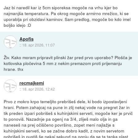
Jaz bi naredil kar iz 5cm siporeksa mogoče na vrhu kjer bo
najmanjša temperatura. Pa okrog mogoče armirno mrežico, ki se
uporablja pri obzidavi kaminov. Sam predlog, mogoče bo kdo imel
boljšo idejo :D
Apofis
::
18. apr 2026, 11:07
Živ. Kako moram pripravit plinski žar pred prvo uporabo? Plošča je
kotlovska pločevina 5 mm z nekim premazom proti prijemanju
hrane. thx
recmajkemi
::
18. apr 2026, 12:42
Prvo z mokro krpo temeljito prebrišeš dele, ki bodo izpostavljeni
hrani. Potem zahajcaj na pune in zlij nekaj vode na pregret žar in
tik preden izpari pobrišeš s kuhinjskimi serveti, mogoče ker je prvič
to ponoviš. Nazadnje pa ogenj na 3/4, zliješ malo olja in ga
naneseš na prej očiščeno površino, zopet meni najlažje s
kuhinjskimi serveti, ko se začne dobro kadit, z novim servetom
pobrišeš in pustiš še nekaj sekund na ognju da se ta tanka plast