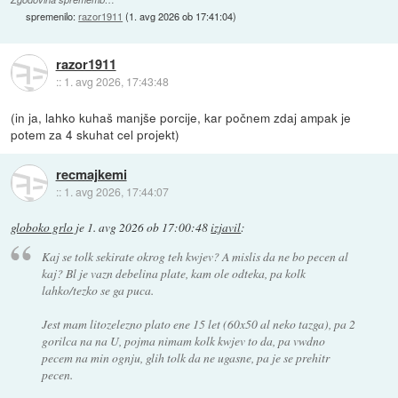
spremenilo:
razor1911
(
1. avg 2026 ob 17:41:04
)
razor1911
::
1. avg 2026, 17:43:48
(in ja, lahko kuhaš manjše porcije, kar počnem zdaj ampak je
potem za 4 skuhat cel projekt)
recmajkemi
::
1. avg 2026, 17:44:07
globoko grlo
je
1. avg 2026 ob 17:00:48
izjavil
:
Kaj se tolk sekirate okrog teh kwjev? A mislis da ne bo pecen al
kaj? Bl je vazn debelina plate, kam ole odteka, pa kolk
lahko/tezko se ga puca.
Jest mam litozelezno plato ene 15 let (60x50 al neko tazga), pa 2
gorilca na na U, pojma nimam kolk kwjev to da, pa vwdno
pecem na min ognju, glih tolk da ne ugasne, pa je se prehitr
pecen.