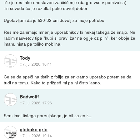
-če je res tako enostaven za čiščenje (da gre vse v pomivalca)
-in seveda če je rezultat peke dovolj dober
Ugotavljam da je fi30-32 cm dovolj za moje potrebe.
Res me zanimajo mnenja uporabnikov ki nekaj takega že imajo. Ne
rabim nasvetov tipa "kupi si pravi žar na oglje oz plin", ker oboje že
imam, nista pa toliko mobilna.
Tody
::
7. jul 2026, 16:41
Če se da speči na tistih z folijo za enkratno uporabo potem se da
tudi na temu. Kako to prižgeš mi pa ni čisto jasno.
Badwolff
::
7. jul 2026, 17:26
Sem imel tistega gorenjskega, je bil za en k...
globoko grlo
::
7. jul 2026, 19:14