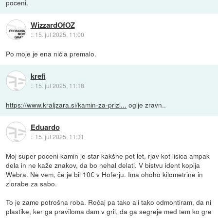
poceni.
WizzardOfOZ
::
15. jul 2025, 11:00
Po moje je ena ničla premalo.
krefi
::
15. jul 2025, 11:18
https://www.kraljzara.si/kamin-za-prizi...
oglje zravn..
Eduardo
::
15. jul 2025, 11:31
Moj super poceni kamin je star kakšne pet let, rjav kot lisica ampak
dela in ne kaže znakov, da bo nehal delati. V bistvu ident kopija
Webra. Ne vem, če je bil 10€ v Hoferju. Ima ohoho kilometrine in
zlorabe za sabo.
To je zame potrošna roba. Ročaj pa tako ali tako odmontiram, da ni
plastike, ker ga praviloma dam v gril, da ga segreje med tem ko gre