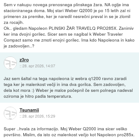
Sem v nakupu novega prenosnega plinskega žara. NA oglje ima
stacioniranega doma. Moj stari Weber Q2000 je po 15 letih zal ni
primeren za premike, ker je naredil nesrečni preval in se je zlomil
za rocajih.
Ok.. gledam Napoleon PLINSKI ŽAR TRAVELQ PRO285X. Zanimiv
ker ima dvojni gorilec. Sicer sem se nagibal k Weber Traveler
Compact samo me zmoti enojni gorilec. Ima kdo Napoleona in kako
je zadovoljen..?
z3ro
::
28. apr 2026, 14:07
Jaz sem šaltal na tega napoleona iz webra q1200 ravno zaradi
tega ker je malenkost večji in ima dva gorilca. Sem zadovoljen,
dela kot mora :) Weber je malce počepnil če sem polnega nadeval
oziroma je hitro padla temperatura.
Tsunamii
::
28. apr 2026, 15:29
Super ..hvala za informacijo. Moj Weber Q2000 ima sicer veliko
površino. Mislim, da isto oz malenkost večjo kot Napoleon pro285x.