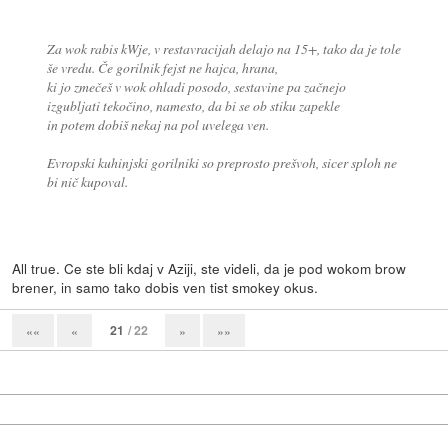
Za wok rabis kWje, v restavracijah delajo na 15+, tako da je tole
še vredu. Če gorilnik fejst ne hajca, hrana,
ki jo zmečeš v wok ohladi posodo, sestavine pa začnejo
izgubljati tekočino, namesto, da bi se ob stiku zapekle
in potem dobiš nekaj na pol uvelega ven.
Evropski kuhinjski gorilniki so preprosto prešvoh, sicer sploh ne
bi nič kupoval.
All true. Ce ste bli kdaj v Aziji, ste videli, da je pod wokom brow
brener, in samo tako dobis ven tist smokey okus.
21
/ 22
««
«
»
»»