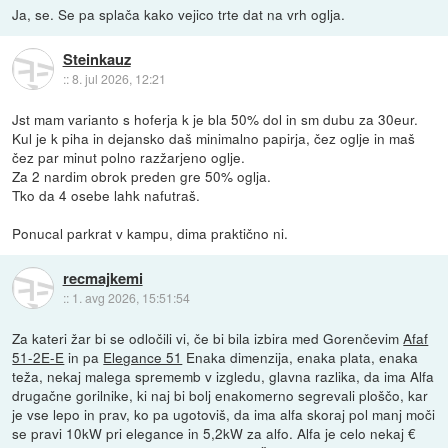
Ja, se. Se pa splača kako vejico trte dat na vrh oglja.
Steinkauz
::
8. jul 2026, 12:21
Jst mam varianto s hoferja k je bla 50% dol in sm dubu za 30eur.
Kul je k piha in dejansko daš minimalno papirja, čez oglje in maš
čez par minut polno razžarjeno oglje.
Za 2 nardim obrok preden gre 50% oglja.
Tko da 4 osebe lahk nafutraš.
Ponucal parkrat v kampu, dima praktično ni.
recmajkemi
::
1. avg 2026, 15:51:54
Za kateri žar bi se odločili vi, če bi bila izbira med Gorenčevim
Afaf
51-2E-E
in pa
Elegance 51
Enaka dimenzija, enaka plata, enaka
teža, nekaj malega sprememb v izgledu, glavna razlika, da ima Alfa
drugačne gorilnike, ki naj bi bolj enakomerno segrevali ploščo, kar
je vse lepo in prav, ko pa ugotoviš, da ima alfa skoraj pol manj moči
se pravi 10kW pri elegance in 5,2kW za alfo. Alfa je celo nekaj €