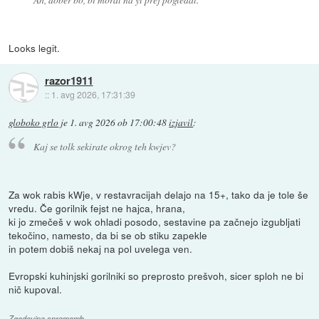
Looks legit.
razor1911
::
1. avg 2026, 17:31:39
globoko grlo
je
1. avg 2026 ob 17:00:48
izjavil
:
Kaj se tolk sekirate okrog teh kwjev?
Za wok rabis kWje, v restavracijah delajo na 15+, tako da je tole še
vredu. Če gorilnik fejst ne hajca, hrana,
ki jo zmečeš v wok ohladi posodo, sestavine pa začnejo izgubljati
tekočino, namesto, da bi se ob stiku zapekle
in potem dobiš nekaj na pol uvelega ven.
Evropski kuhinjski gorilniki so preprosto prešvoh, sicer sploh ne bi
nič kupoval.
Zgodovina sprememb…