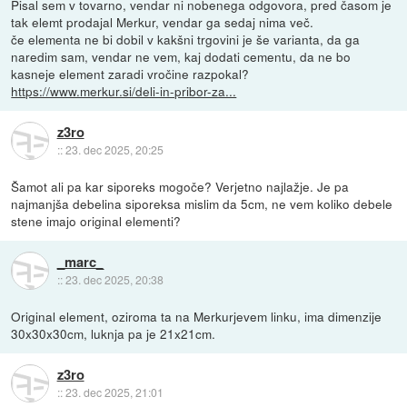
Pisal sem v tovarno, vendar ni nobenega odgovora, pred časom je
tak elemt prodajal Merkur, vendar ga sedaj nima več.
če elementa ne bi dobil v kakšni trgovini je še varianta, da ga
naredim sam, vendar ne vem, kaj dodati cementu, da ne bo
kasneje element zaradi vročine razpokal?
https://www.merkur.si/deli-in-pribor-za...
z3ro
::
23. dec 2025, 20:25
Šamot ali pa kar siporeks mogoče? Verjetno najlažje. Je pa
najmanjša debelina siporeksa mislim da 5cm, ne vem koliko debele
stene imajo original elementi?
_marc_
::
23. dec 2025, 20:38
Original element, oziroma ta na Merkurjevem linku, ima dimenzije
30x30x30cm, luknja pa je 21x21cm.
z3ro
::
23. dec 2025, 21:01