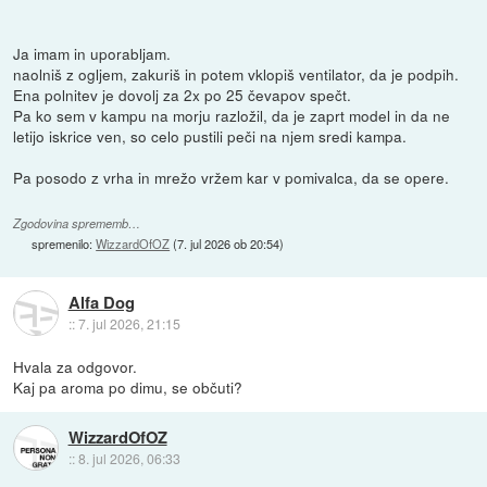
Ja imam in uporabljam.
naolniš z ogljem, zakuriš in potem vklopiš ventilator, da je podpih.
Ena polnitev je dovolj za 2x po 25 čevapov spečt.
Pa ko sem v kampu na morju razložil, da je zaprt model in da ne
letijo iskrice ven, so celo pustili peči na njem sredi kampa.
Pa posodo z vrha in mrežo vržem kar v pomivalca, da se opere.
Zgodovina sprememb…
spremenilo:
WizzardOfOZ
(
7. jul 2026 ob 20:54
)
Alfa Dog
::
7. jul 2026, 21:15
Hvala za odgovor.
Kaj pa aroma po dimu, se občuti?
WizzardOfOZ
::
8. jul 2026, 06:33