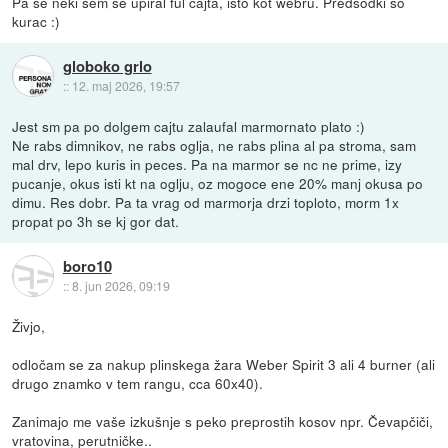
Pa še neki sem se upiral ful cajta, isto kot webru. Predsodki so
kurac :)
globoko grlo
::
12. maj 2026, 19:57
Jest sm pa po dolgem cajtu zalaufal marmornato plato :)
Ne rabs dimnikov, ne rabs oglja, ne rabs plina al pa stroma, sam
mal drv, lepo kuris in peces. Pa na marmor se nc ne prime, izy
pucanje, okus isti kt na oglju, oz mogoce ene 20% manj okusa po
dimu. Res dobr. Pa ta vrag od marmorja drzi toploto, morm 1x
propat po 3h se kj gor dat.
boro10
::
8. jun 2026, 09:19
Živjo,
odločam se za nakup plinskega žara Weber Spirit 3 ali 4 burner (ali
drugo znamko v tem rangu, cca 60x40).
Zanimajo me vaše izkušnje s peko preprostih kosov npr. Čevapčiči,
vratovina, perutničke..