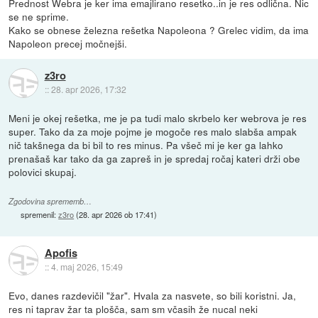
Prednost Webra je ker ima emajlirano resetko..in je res odlična. Nic
se ne sprime.
Kako se obnese železna rešetka Napoleona ? Grelec vidim, da ima
Napoleon precej močnejši.
z3ro
::
28. apr 2026, 17:32
Meni je okej rešetka, me je pa tudi malo skrbelo ker webrova je res
super. Tako da za moje pojme je mogoče res malo slabša ampak
nič takšnega da bi bil to res minus. Pa všeč mi je ker ga lahko
prenašaš kar tako da ga zapreš in je spredaj ročaj kateri drži obe
polovici skupaj.
Zgodovina sprememb…
spremenil:
z3ro
(
28. apr 2026 ob 17:41
)
Apofis
::
4. maj 2026, 15:49
Evo, danes razdevičil "žar". Hvala za nasvete, so bili koristni. Ja,
res ni taprav žar ta plošča, sam sm včasih že nucal neki