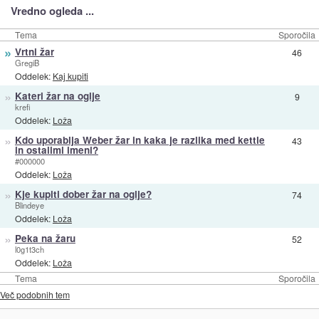
Vredno ogleda ...
Tema
Sporočila
»
Vrtni žar
46
GregiB
Oddelek:
Kaj kupiti
»
Kateri žar na oglje
9
krefi
Oddelek:
Loža
»
Kdo uporablja Weber žar in kaka je razlika med kettle
43
in ostalimi imeni?
#000000
Oddelek:
Loža
»
Kje kupiti dober žar na oglje?
74
Blindeye
Oddelek:
Loža
»
Peka na žaru
52
l0g1t3ch
Oddelek:
Loža
Tema
Sporočila
Več podobnih tem