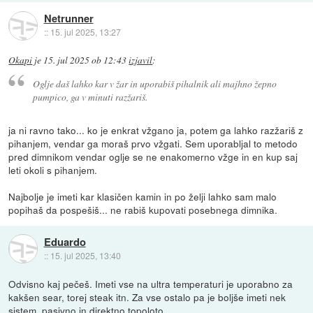
Netrunner
::
15. jul 2025, 13:27
Okapi
je
15. jul 2025 ob 12:43
izjavil
:
Oglje daš lahko kar v žar in uporabiš pihalnik ali majhno žepno
pumpico, ga v minuti razžariš.
ja ni ravno tako... ko je enkrat vžgano ja, potem ga lahko razžariš z
pihanjem, vendar ga moraš prvo vžgati. Sem uporabljal to metodo
pred dimnikom vendar oglje se ne enakomerno vžge in en kup saj
leti okoli s pihanjem.
Najbolje je imeti kar klasičen kamin in po želji lahko sam malo
popihaš da pospešiš... ne rabiš kupovati posebnega dimnika.
Eduardo
::
15. jul 2025, 13:40
Odvisno kaj pečeš. Imeti vse na ultra temperaturi je uporabno za
kakšen sear, torej steak itn. Za vse ostalo pa je boljše imeti nek
sistem, pasivno in direktno topoloto ...