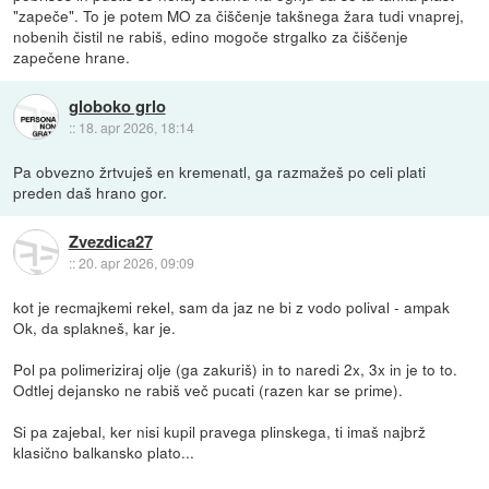
"zapeče". To je potem MO za čiščenje takšnega žara tudi vnaprej,
nobenih čistil ne rabiš, edino mogoče strgalko za čiščenje
zapečene hrane.
globoko grlo
::
18. apr 2026, 18:14
Pa obvezno žrtvuješ en kremenatl, ga razmažeš po celi plati
preden daš hrano gor.
Zvezdica27
::
20. apr 2026, 09:09
kot je recmajkemi rekel, sam da jaz ne bi z vodo polival - ampak
Ok, da splakneš, kar je.
Pol pa polimeriziraj olje (ga zakuriš) in to naredi 2x, 3x in je to to.
Odtlej dejansko ne rabiš več pucati (razen kar se prime).
Si pa zajebal, ker nisi kupil pravega plinskega, ti imaš najbrž
klasično balkansko plato...