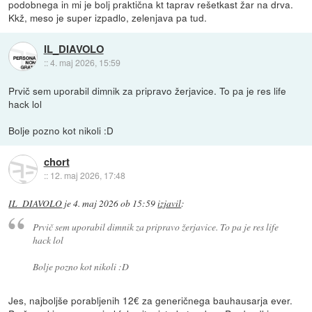
podobnega in mi je bolj praktična kt taprav rešetkast žar na drva.
Kkž, meso je super izpadlo, zelenjava pa tud.
IL_DIAVOLO
::
4. maj 2026, 15:59
Prvič sem uporabil dimnik za pripravo žerjavice. To pa je res life
hack lol
Bolje pozno kot nikoli :D
chort
::
12. maj 2026, 17:48
IL_DIAVOLO
je
4. maj 2026 ob 15:59
izjavil
:
Prvič sem uporabil dimnik za pripravo žerjavice. To pa je res life
hack lol
Bolje pozno kot nikoli :D
Jes, najboljše porabljenih 12€ za generičnega bauhausarja ever.