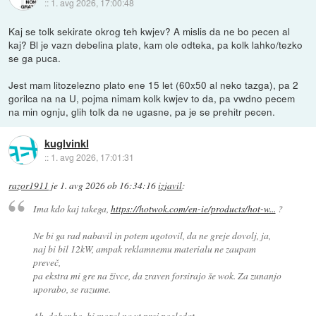
::
1. avg 2026, 17:00:48
Kaj se tolk sekirate okrog teh kwjev? A mislis da ne bo pecen al
kaj? Bl je vazn debelina plate, kam ole odteka, pa kolk lahko/tezko
se ga puca.
Jest mam litozelezno plato ene 15 let (60x50 al neko tazga), pa 2
gorilca na na U, pojma nimam kolk kwjev to da, pa vwdno pecem
na min ognju, glih tolk da ne ugasne, pa je se prehitr pecen.
kuglvinkl
::
1. avg 2026, 17:01:31
razor1911
je
1. avg 2026 ob 16:34:16
izjavil
:
Ima kdo kaj takega,
https://hotwok.com/en-ie/products/hot-w...
?
Ne bi ga rad nabavil in potem ugotovil, da ne greje dovolj, ja,
naj bi bil 12kW, ampak reklamnemu materialu ne zaupam
preveč,
pa ekstra mi gre na živce, da zraven forsirajo še wok. Za zunanjo
uporabo, se razume.
Ah, dober bo, bi moral na yt prej pogledat.