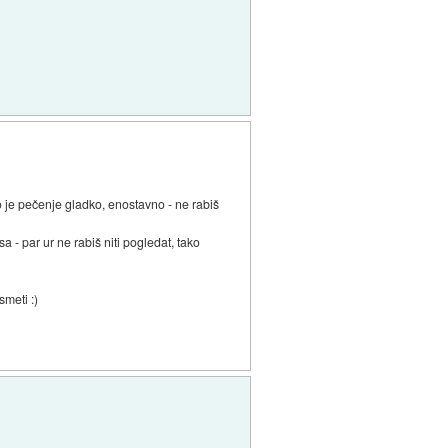
 je pečenje gladko, enostavno - ne rabiš
 - par ur ne rabiš niti pogledat, tako
smeti :)