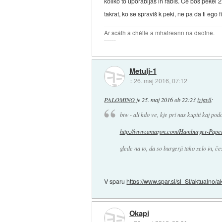
koliko to uporabljaš in rabiš. Če boš pekel 
takrat, ko se spraviš k peki, ne pa da ti ego
Ar scáth a chéile a mhaireann na daoine.
------
Metulj-1
::
26. maj 2016, 07:12
PALOMINO
je
25. maj 2016 ob 22:23
izjavil
:
btw - ali kdo ve, kje pri nas kupiti kaj po
http://www.amazon.com/Hamburger-Papers
glede na to, da so burgerji tako zelo in, 
V sparu
https://www.spar.si/sl_SI/aktualno/ak
Okapi