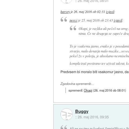
::
26. maj 2016, 08:01
harvey
je
26. maj 2016 ob 02:31
izjavil
:
perci
je
25. maj 2016 ob 23:43
izjavil
:
Okapi, je razlika ali pečeš na orng 
nima. Če ne drugega se zapeče drug
To je vsakemu jasno, enako je s posodami (
stvarjo, malo denarja malo muzike...seveda
pekel 2x v poletju, je absolutno nesmisel
kompliciraš pretirano ter uživaš takrat, ko
Predvsem bi moralo biti vsakomur jasno, da 
Zgodovina sprememb…
spremenil:
Okapi
(
26. maj 2016 ob 08:01
)
Buggy
::
26. maj 2016, 09:35
Ali pa recimo ta kuglasti JamieOliver v S