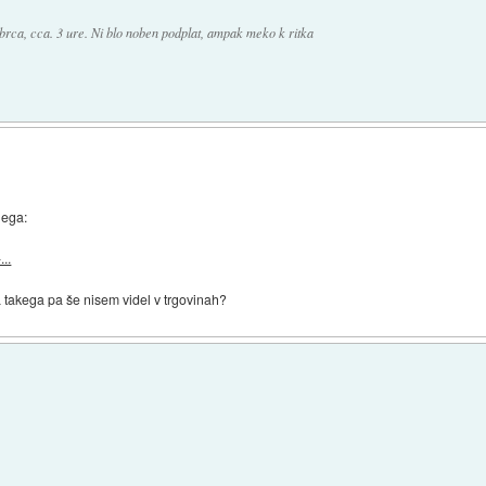
ebrca, cca. 3 ure. Ni blo noben podplat, ampak meko k ritka
nega:
..
sa takega pa še nisem videl v trgovinah?