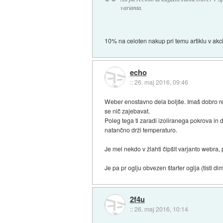
varianta.
10% na celoten nakup pri temu artiklu v akcij
echo
::
26. maj 2016, 09:46
Weber enostavno dela boljše. Imaš dobro re
se nič zajebavat.
Poleg tega ti zaradi izoliranega pokrova in
natančno drži temperaturo.
Je mel nekdo v žlahti čipšit varjanto webra, pa
Je pa pr oglju obvezen štarter oglja (tisti d
2f4u
::
26. maj 2016, 10:14