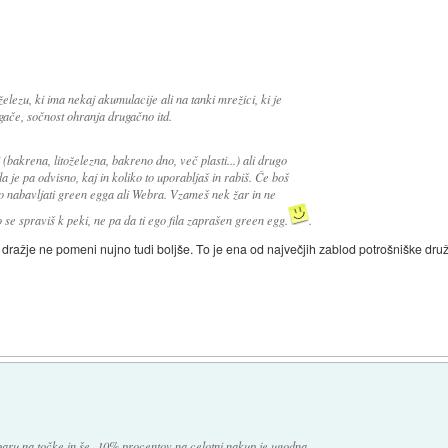
železu, ki ima nekaj akumulacije ali na tanki mrežici, ki je
ače, sočnost ohranja drugačno itd.
bakrena, litoželezna, bakreno dno, več plasti...) ali drugo
 je pa odvisno, kaj in koliko to uporabljaš in rabiš. Če boš
no nabavljati green egga ali Webra. Vzameš nek žar in ne
 se spraviš k peki, ne pa da ti ego fila zaprašen green egg.
.
dražje ne pomeni nujno tudi boljše. To je ena od največjih zablod potrošniške dru
paru na točke in še -10% procentov na celotni nakup je ugodna