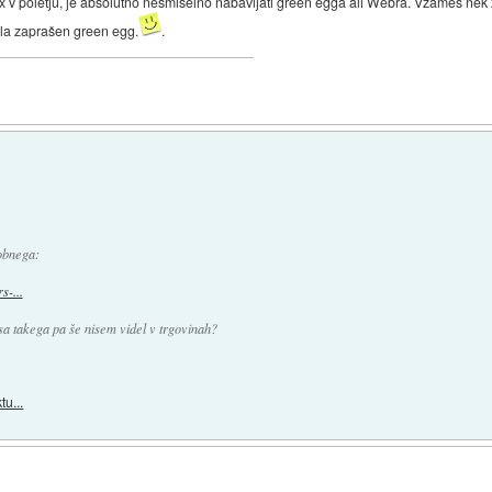
2x v poletju, je absolutno nesmiselno nabavljati green egga ali Webra. Vzameš nek ž
 fila zaprašen green egg.
.
dobnega:
-...
česa takega pa še nisem videl v trgovinah?
tu...