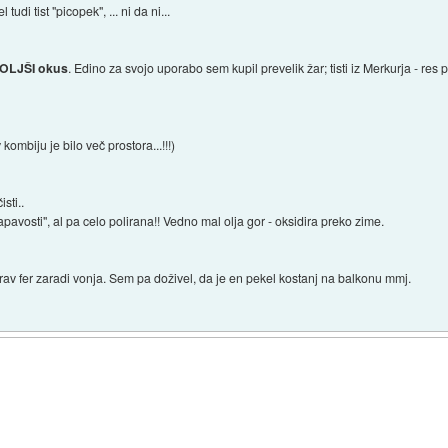
tudi tist "picopek", ... ni da ni...
 BOLJŠI okus
. Edino za svojo uporabo sem kupil prevelik žar; tisti iz Merkurja - res
kombiju je bilo več prostora...!!!)
sti..
rapavosti", al pa celo polirana!! Vedno mal olja gor - oksidira preko zime.
rav fer zaradi vonja. Sem pa doživel, da je en pekel kostanj na balkonu mmj.