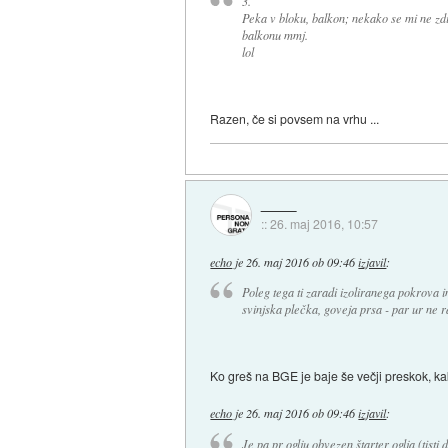
3.
Peka v bloku, balkon; nekako se mi ne zdi
balkonu mmj.
lol
Razen, če si povsem na vrhu ...
::
26. maj 2016, 10:57
echo
je
26. maj 2016 ob 09:46
izjavil
:
Poleg tega ti zaradi izoliranega pokrova
svinjska plečka, goveja prsa - par ur ne r
Ko greš na BGE je baje še večji preskok, k
echo
je
26. maj 2016 ob 09:46
izjavil
:
Je pa pr oglju obvezen štarter oglja (tisti