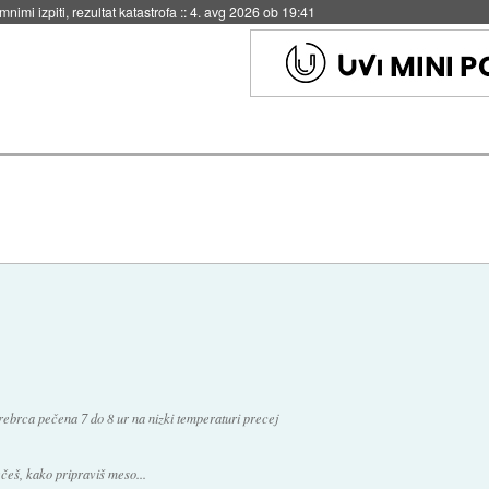
nimi izpiti, rezultat katastrofa
::
4. avg 2026 ob 19:41
rebrca pečena 7 do 8 ur na nizki temperaturi precej
ečeš, kako pripraviš meso...