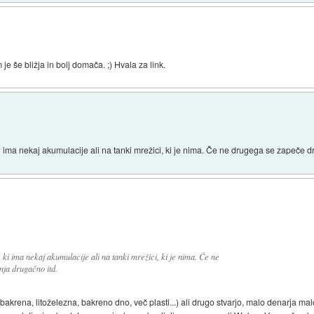
 še bližja in bolj domača. ;) Hvala za link.
ki ima nekaj akumulacije ali na tanki mrežici, ki je nima. Če ne drugega se zapeče 
, ki ima nekaj akumulacije ali na tanki mrežici, ki je nima. Če ne
ja drugačno itd.
krena, litoželezna, bakreno dno, več plasti...) ali drugo stvarjo, malo denarja mal