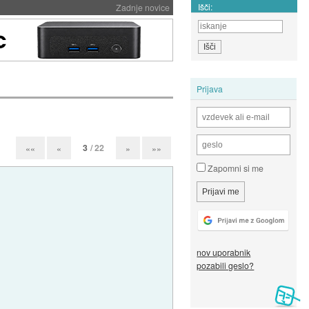
Išči:
Zadnje novice
Prijava
3
/ 22
««
«
»
»»
Zapomni si me
nov uporabnik
pozabili geslo?