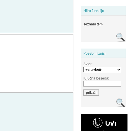
Hitre funkcije
seznam tem
Posebni izpisi
Avtor:
Ključna beseda: