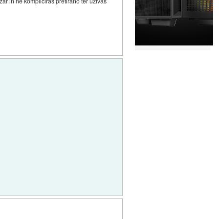
ar in ne kompliciraš pretirano ter uživaš