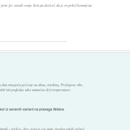
 prav fer zaradi vonja. Sem pa doživel, da je en pekel kostanj na
 in dna omogoča pečenje na dimu, smoking. Prekajene ribe,
abiš niti pogledat, tako natančno drži temperaturo.
akor iz cenenih variant na pravega Webra.
 dimnik z ročko) - brez tega te vse mini, preden sploh začneš.