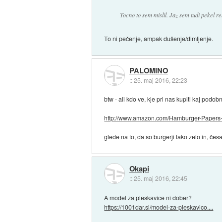
Tocno to sem mislil. Jaz sem tudi pekel r
To ni pečenje, ampak dušenje/dimljenje.
PALOMINO
::
25. maj 2016, 22:23
btw - ali kdo ve, kje pri nas kupiti kaj podob
http://www.amazon.com/Hamburger-Papers-.
glede na to, da so burgerji tako zelo in, če
Okapi
::
25. maj 2016, 22:45
A model za pleskavice ni dober?
https://1001dar.si/model-za-pleskavico....