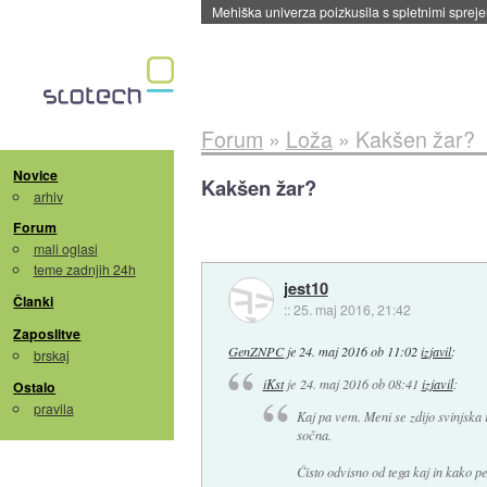
Mehiška univerza poizkusila s spletnimi sprejem
Forum
»
Loža
»
Kakšen žar?
Novice
Kakšen žar?
arhiv
Forum
mali oglasi
teme zadnjih 24h
jest10
Članki
::
25. maj 2016, 21:42
Zaposlitve
GenZNPC
je
24. maj 2016 ob 11:02
izjavil
:
brskaj
iKst
je
24. maj 2016 ob 08:41
izjavil
:
Ostalo
pravila
Kaj pa vem. Meni se zdijo svinjska 
sočna.
Čisto odvisno od tega kaj in kako p