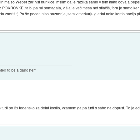
ečinima so Weber žari vsi bunkice, msilm da je razlika samo v tem kako odvaja pepe
no POKROVKE, ta bi pa mi pomagala, višja je več mesa not stlačiš, fora je samo ke
en da znoriš :) Pa še pocen niso nazadnje, sem v merkurju gledal neko kombinacijo p
nted to be a gangster"
udi po 3x tedensko za delat kosilo, vzamem ga pa tudi s sabo na dopust. To je ede