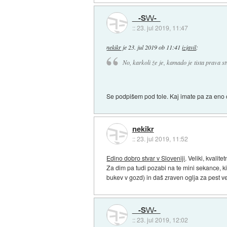
-S\/\/-
::
23. jul 2019, 11:47
nekikr
je
23. jul 2019 ob 11:41
izjavil
:
No, karkoli že je, kamado je tista prava s
Se podpišem pod tole. Kaj imate pa za eno 
nekikr
::
23. jul 2019, 11:52
Edino dobro stvar v Sloveniji
. Veliki, kvalit
Za dim pa tudi pozabi na te mini sekance, k
bukev v gozd) in daš zraven oglja za pest vel
-S\/\/-
::
23. jul 2019, 12:02