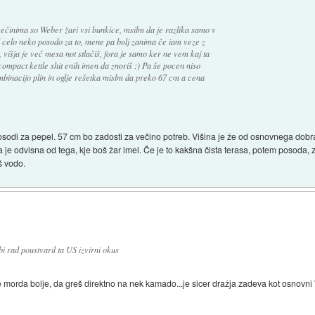
 večinima so Weber žari vsi bunkice, msilm da je razlika samo v
 celo neko posodo za to, mene pa bolj zanima če iam veze z
išja je več mesa not stlačiš, fora je samo ker ne vem kaj ta
compact kettle shit enih imen da znoriš :) Pa še pocen niso
binacijo plin in oglje rešetka mislm da preko 67 cm a cena
sodi za pepel. 57 cm bo zadosti za večino potreb. Višina je že od osnovnega dobra,
 je odvisna od tega, kje boš žar imel. Če je to kakšna čista terasa, potem posoda, z
š vodo.
i rad poustvaril ta US izvirni okus
 morda bolje, da greš direktno na nek kamado...je sicer dražja zadeva kot osnovni