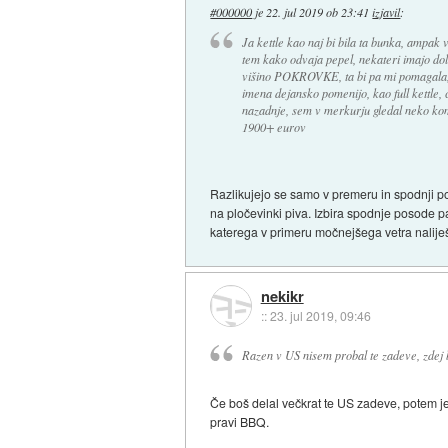
#000000
je
22. jul 2019 ob 23:41
izjavil
:
Ja kettle kao naj bi bila ta bunka, ampak
tem kako odvaja pepel, nekateri imajo dol
višino POKROVKE, ta bi pa mi pomagala, v
imena dejansko pomenijo, kao full kettle, 
nazadnje, sem v merkurju gledal neko kom
1900+ eurov
Razlikujejo se samo v premeru in spodnji po
na pločevinki piva. Izbira spodnje posode pa
katerega v primeru močnejšega vetra nalije
nekikr
::
23. jul 2019, 09:46
Razen v US nisem probal te zadeve, zdej b
Če boš delal večkrat te US zadeve, potem je
pravi BBQ.