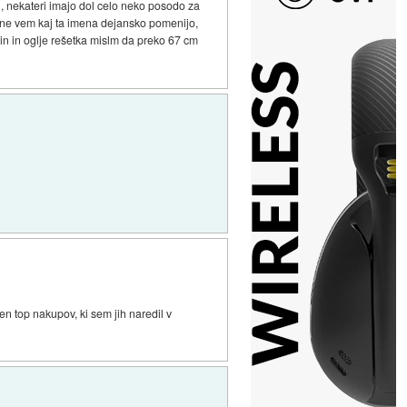
l, nekateri imajo dol celo neko posodo za
r ne vem kaj ta imena dejansko pomenijo,
lin in oglje rešetka mislm da preko 67 cm
n top nakupov, ki sem jih naredil v