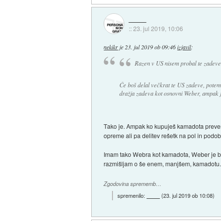
::
23. jul 2019, 10:06
nekikr
je
23. jul 2019 ob 09:46
izjavil
:
Razen v US nisem probal te zadeve, 
Če boš delal večkrat te US zadeve, potem 
dražja zadeva kot osnovni Weber, ampak j
Tako je. Ampak ko kupuješ kamadota preveri 
opreme ali pa delitev rešetk na pol in podo
Imam tako Webra kot kamadota, Weber je bi
razmišljam o še enem, manjšem, kamadotu
Zgodovina sprememb…
spremenilo:
(
23. jul 2019 ob 10:08
)