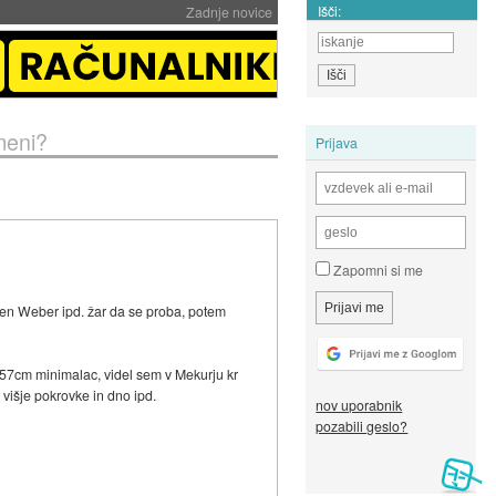
Išči:
Zadnje novice
imeni?
Prijava
Zapomni si me
 en Weber ipd. žar da se proba, potem
 57cm minimalac, videl sem v Mekurju kr
 višje pokrovke in dno ipd.
nov uporabnik
pozabili geslo?