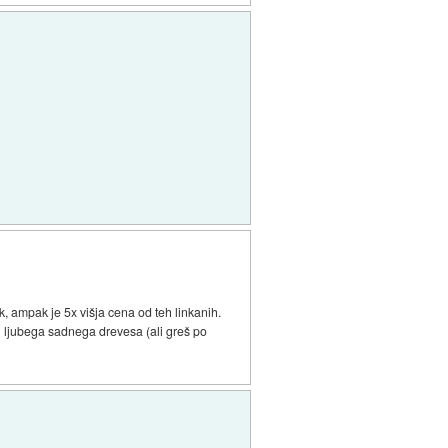
ok, ampak je 5x višja cena od teh linkanih.
i ljubega sadnega drevesa (ali greš po