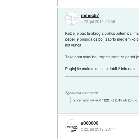
mihec87
::
22. jul 2019, 23:36
Kettle je pač ta okrogla oblika potem pa ima
pepel je posoda oz bolj zaprto medtem ko os
kot vratca.
Tako bom rekel bolj zaprt sistem za pepel je
Poglej še malo at,de sem dobil 2 leta nazaj
Zgodovina sprememb…
spremenil:
mihec87
(
22. jul 2019 ob 23:37
)
#000000
::
22. jul 2019, 23:41