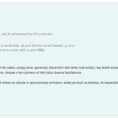
zdej bi rad poustvaril ta US izvirni okus
je morda bolje, da greš direktno na nek kamado...je sicer
e točno to kar rabiš za pravi BBQ.
še ostalo, poleg cene: garancijo (keramični deli lahko tudi počijo), kaj dobiš zra
bno. Ampak v tem primeru si hitro blizu dvema tisočakoma.
l dober za učenje in spoznavanje principov, sedaj pa služi za backup, če kapaci
.