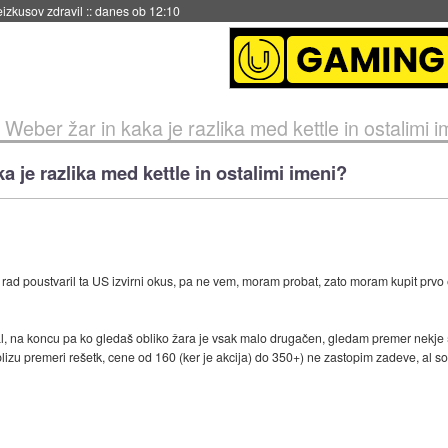
naslednji dve leti
::
danes ob 11:37
Weber žar in kaka je razlika med kettle in ostalimi 
 je razlika med kettle in ostalimi imeni?
 rad poustvaril ta US izvirni okus, pa ne vem, moram probat, zato moram kupit prvo
nal, na koncu pa ko gledaš obliko žara je vsak malo drugačen, gledam premer nekje
lizu premeri rešetk, cene od 160 (ker je akcija) do 350+) ne zastopim zadeve, al so