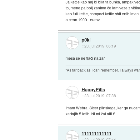
Ja kettle kao naj bi bila ta bunka, ampak v
to, mene pa bolj zanima če iam veze z viši
kao full kettle, compact kettle shit enih im
a cena 1900+ eurov
p0ki
::
23. jul 2019, 06:19
mesa se ne tlači na žar
"As far back as I can remember, I always wa
HappyPills
::
23. jul 2019, 07:38
Imam Webra. Sicer plinskega, ker ga nucam t
zadnjih 5 letih. Ni mi žal niti €.
111111111111
::
23. jul 2019, 07:44