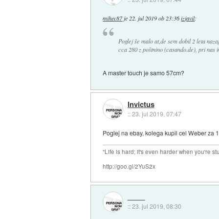
mihec87
je
22. jul 2019 ob 23:36
izjavil
:
Poglej še malo at,de sem dobil 2 leta naz
cca 280 z poštnino (casando.de), pri nas im
A master touch je samo 57cm?
Invictus
::
23. jul 2019, 07:47
Poglej na ebay, kolega kupil cel Weber za
"Life is hard; it's even harder when you're st
http://goo.gl/2YuS2x
::
23. jul 2019, 08:30