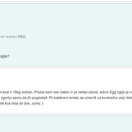
tvar za pravi BBQ.
oglje?
etni kosi v 16kg vrečah. Probal sem vse ostalo in je velika žalost, edino Egg oglje je 
i zgorijo samo da jih pogledaš. Pri kakšnem kmetu se zmeniš za konkretno vejo teb
ik kos lesa ali dva. Juhej :)