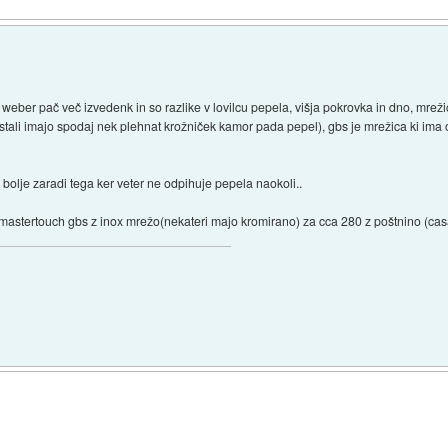
 weber pač več izvedenk in so razlike v lovilcu pepela, višja pokrovka in dno, mrež
tali imajo spodaj nek plehnat krožniček kamor pada pepel), gbs je mrežica ki ima od
 bolje zaradi tega ker veter ne odpihuje pepela naokoli..
 mastertouch gbs z inox mrežo(nekateri majo kromirano) za cca 280 z poštnino (casan