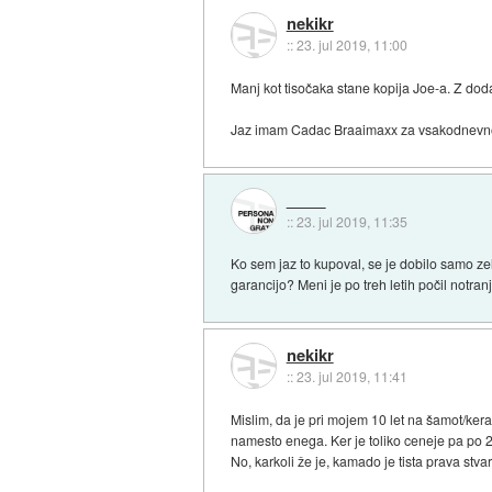
nekikr
::
23. jul 2019, 11:00
Manj kot tisočaka stane kopija Joe-a. Z dodat
Jaz imam Cadac Braaimaxx za vsakodnevno
::
23. jul 2019, 11:35
Ko sem jaz to kupoval, se je dobilo samo zel
garancijo? Meni je po treh letih počil notranji
nekikr
::
23. jul 2019, 11:41
Mislim, da je pri mojem 10 let na šamot/kera
namesto enega. Ker je toliko ceneje pa po 20
No, karkoli že je, kamado je tista prava stva