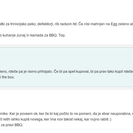
ki za trinivojsko peko, deflektorji, rib rackom itd. Če nisi mahnjen na Egg zeleno al
 kuhanje zunaj in kamada za BBQ. Top.
eno, rdeče pa je ravno prihajalo. Če bi pa spet kupoval, bi pa prav tako kupil rdečeg
 fire box.
miko. Kar je povsem ok, ker če bi kaj počilo to ne pomeni, da je stvar neuporabna, 
 letih lahko kupiš novega, ker ima nov takrat nekaj, kar nujno rabiš :)
r za pravi BBQ.