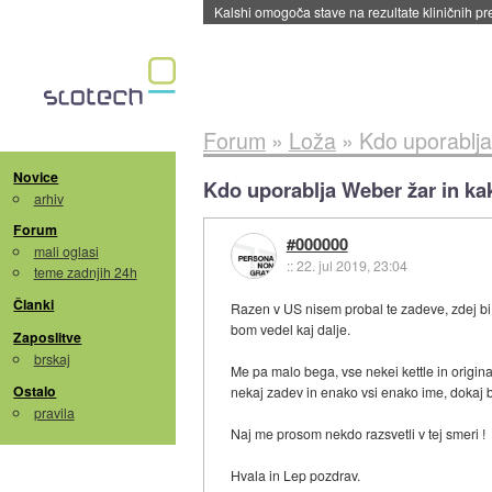
Sandisk že prodal več kot polovico SSD-jev za 
Forum
»
Loža
»
Kdo uporablja 
Novice
Kdo uporablja Weber žar in kaka
arhiv
Forum
#000000
mali oglasi
::
22. jul 2019, 23:04
teme zadnjih 24h
Članki
Razen v US nisem probal te zadeve, zdej bi
bom vedel kaj dalje.
Zaposlitve
brskaj
Me pa malo bega, vse nekei kettle in origi
Ostalo
nekaj zadev in enako vsi enako ime, dokaj b
pravila
Naj me prosom nekdo razsvetli v tej smeri !
Hvala in Lep pozdrav.