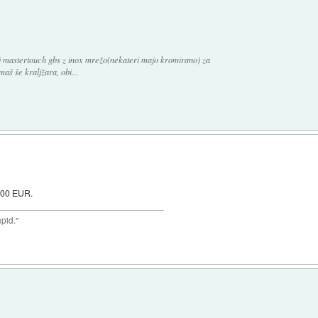
aj mastertouch gbs z inox mrežo(nekateri majo kromirano) za
aš še kraljžara, obi...
 100 EUR.
upid."