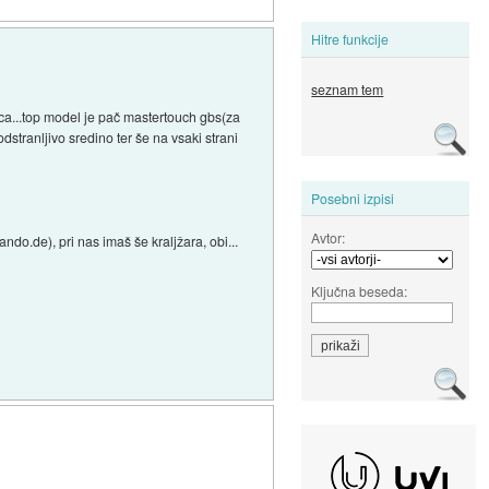
Hitre funkcije
seznam tem
ica...top model je pač mastertouch gbs(za
stranljivo sredino ter še na vsaki strani
Posebni izpisi
Avtor:
do.de), pri nas imaš še kraljžara, obi...
Ključna beseda: