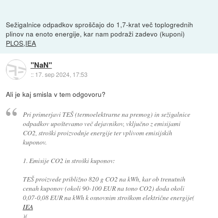
Sežigalnice odpadkov sproščajo do 1,7-krat več toplogrednih
plinov na enoto energije​, kar nam podraži zadevo (kuponi)
PLOS
,
IEA
"NaN"
::
17. sep 2024, 17:53
Ali je kaj smisla v tem odgovoru?
Pri primerjavi TEŠ (termoelektrarne na premog) in sežigalnice
odpadkov upoštevamo več dejavnikov, vključno z emisijami
CO2, stroški proizvodnje energije ter vplivom emisijskih
kuponov.
1. Emisije CO2 in stroški kuponov:
TEŠ proizvede približno 820 g CO2 na kWh, kar ob trenutnih
cenah kuponov (okoli 90-100 EUR na tono CO2) doda okoli
0,07-0,08 EUR na kWh k osnovnim stroškom električne energije(
IEA
)(