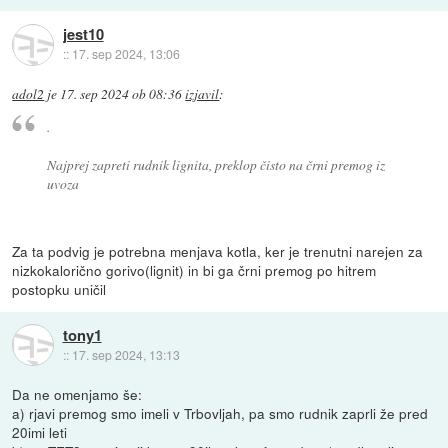
jest10
::
17. sep 2024, 13:06
adol2
je
17. sep 2024 ob 08:36
izjavil
:
.
Najprej zapreti rudnik lignita, preklop čisto na črni premog iz
uvoza
Za ta podvig je potrebna menjava kotla, ker je trenutni narejen za
nizkokalorično gorivo(lignit) in bi ga črni premog po hitrem
postopku uničil
tony1
::
17. sep 2024, 13:13
Da ne omenjamo še:
a) rjavi premog smo imeli v Trbovljah, pa smo rudnik zaprli že pred
20imi leti