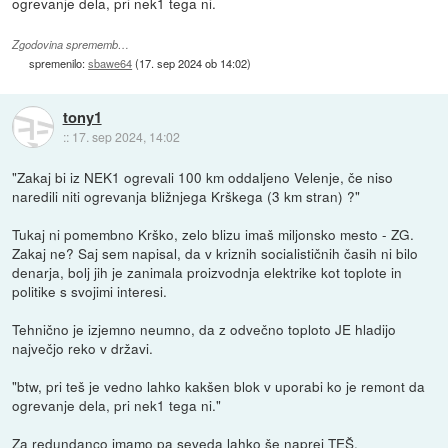
ogrevanje dela, pri nek1 tega ni.
Zgodovina sprememb…
spremenilo:
sbawe64
(
17. sep 2024 ob 14:02
)
tony1
::
17. sep 2024, 14:02
"Zakaj bi iz NEK1 ogrevali 100 km oddaljeno Velenje, če niso
naredili niti ogrevanja bližnjega Krškega (3 km stran) ?"
Tukaj ni pomembno Krško, zelo blizu imaš miljonsko mesto - ZG.
Zakaj ne? Saj sem napisal, da v kriznih socialističnih časih ni bilo
denarja, bolj jih je zanimala proizvodnja elektrike kot toplote in
politike s svojimi interesi.
Tehnično je izjemno neumno, da z odvečno toploto JE hladijo
največjo reko v državi.
"btw, pri teš je vedno lahko kakšen blok v uporabi ko je remont da
ogrevanje dela, pri nek1 tega ni."
Za redundanco imamo pa seveda lahko še naprej TEŠ.