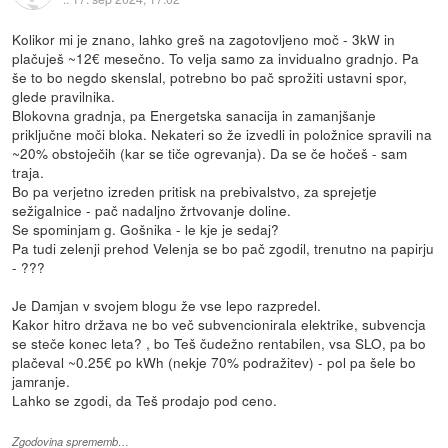
Kolikor mi je znano, lahko greš na zagotovljeno moč - 3kW in
plačuješ ~12€ mesečno. To velja samo za invidualno gradnjo. Pa
še to bo negdo skenslal, potrebno bo pač sprožiti ustavni spor,
glede pravilnika.
Blokovna gradnja, pa Energetska sanacija in zamanjšanje
priključne moči bloka. Nekateri so že izvedli in položnice spravili na
~20% obstoječih (kar se tiče ogrevanja). Da se če hočeš - sam
traja.
Bo pa verjetno izreden pritisk na prebivalstvo, za sprejetje
sežigalnice - pač nadaljno žrtvovanje doline.
Se spominjam g. Gošnika - le kje je sedaj?
Pa tudi zelenji prehod Velenja se bo pač zgodil, trenutno na papirju
- ???
Je Damjan v svojem blogu že vse lepo razpredel.
Kakor hitro država ne bo več subvencionirala elektrike, subvencja
se steče konec leta? , bo Teš čudežno rentabilen, vsa SLO, pa bo
plačeval ~0.25€ po kWh (nekje 70% podražitev) - pol pa šele bo
jamranje.
Lahko se zgodi, da Teš prodajo pod ceno.
Zgodovina sprememb…