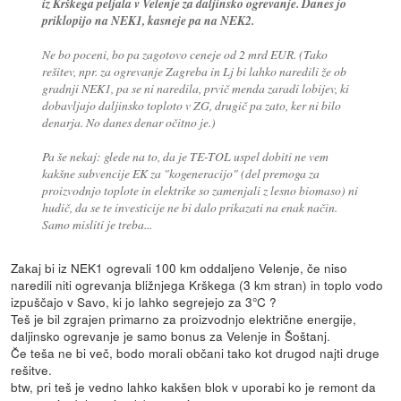
iz Krškega peljala v Velenje za daljinsko ogrevanje. Danes jo
priklopijo na NEK1, kasneje pa na NEK2.
Ne bo poceni, bo pa zagotovo ceneje od 2 mrd EUR. (Tako
rešitev, npr. za ogrevanje Zagreba in Lj bi lahko naredili že ob
gradnji NEK1, pa se ni naredila, prvič menda zaradi lobijev, ki
dobavljajo daljinsko toploto v ZG, drugič pa zato, ker ni bilo
denarja. No danes denar očitno je.)
Pa še nekaj: glede na to, da je TE-TOL uspel dobiti ne vem
kakšne subvencije EK za "kogeneracijo" (del premoga za
proizvodnjo toplote in elektrike so zamenjali z lesno biomaso) ni
hudič, da se te investicije ne bi dalo prikazati na enak način.
Samo misliti je treba...
Zakaj bi iz NEK1 ogrevali 100 km oddaljeno Velenje, če niso
naredili niti ogrevanja bližnjega Krškega (3 km stran) in toplo vodo
izpuščajo v Savo, ki jo lahko segrejejo za 3°C ?
Teš je bil zgrajen primarno za proizvodnjo električne energije,
daljinsko ogrevanje je samo bonus za Velenje in Šoštanj.
Če teša ne bi več, bodo morali občani tako kot drugod najti druge
rešitve.
btw, pri teš je vedno lahko kakšen blok v uporabi ko je remont da