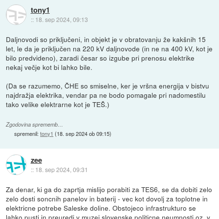
tony1
::
18. sep 2024, 09:13
Daljnovodi so priključeni, in objekt je v obratovanju že kakšnih 15
let, le da je priključen na 220 kV daljnovode (in ne na 400 kV, kot je
bilo predvideno), zaradi česar so izgube pri prenosu elektrike
nekaj večje kot bi lahko bile.
(Da se razumemo, ČHE so smiselne, ker je vršna energija v bistvu
najdražja elektrika, vendar pa ne bodo pomagale pri nadomestilu
tako velike elektrarne kot je TEŠ.)
Zgodovina sprememb…
spremenil:
tony1
(
18. sep 2024 ob 09:15
)
zee
::
18. sep 2024, 09:31
Za denar, ki ga do zaprtja mislijo porabiti za TES6, se da dobiti zelo
zelo dosti soncnih panelov in baterij - vec kot dovolj za toplotne in
elektricne potrebe Saleske doline. Obstojeco infrastrukturo se
lahko pusti in preuredi v muzej slovenske politicne neumnosti oz. v