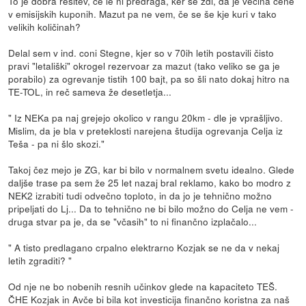
To je dobra rešitev, če le ni predraga, ker se zdi, da je večina cene
v emisijskih kuponih. Mazut pa ne vem, če se še kje kuri v tako
velikih količinah?
Delal sem v ind. coni Stegne, kjer so v 70ih letih postavili čisto
pravi "letališki" okrogel rezervoar za mazut (tako veliko se ga je
porabilo) za ogrevanje tistih 100 bajt, pa so šli nato dokaj hitro na
TE-TOL, in reč sameva že desetletja...
" Iz NEKa pa naj grejejo okolico v rangu 20km - dle je vprašljivo.
Mislim, da je bla v preteklosti narejena študija ogrevanja Celja iz
Teša - pa ni šlo skozi."
Takoj čez mejo je ZG, kar bi bilo v normalnem svetu idealno. Glede
daljše trase pa sem že 25 let nazaj bral reklamo, kako bo modro z
NEK2 izrabiti tudi odvečno toploto, in da jo je tehnično možno
pripeljati do Lj... Da to tehnično ne bi bilo možno do Celja ne vem -
druga stvar pa je, da se "včasih" to ni finančno izplačalo...
" A tisto predlagano crpalno elektrarno Kozjak se ne da v nekaj
letih zgraditi? "
Od nje ne bo nobenih resnih učinkov glede na kapaciteto TEŠ.
ČHE Kozjak in Avče bi bila kot investicija finančno koristna za naš