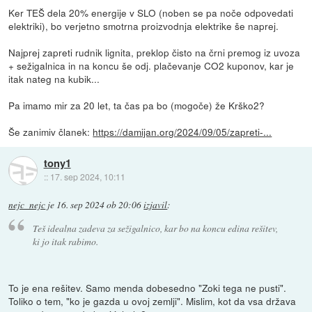
Ker TEŠ dela 20% energije v SLO (noben se pa noče odpovedati
elektriki), bo verjetno smotrna proizvodnja elektrike še naprej.
Najprej zapreti rudnik lignita, preklop čisto na črni premog iz uvoza
+ sežigalnica in na koncu še odj. plačevanje CO2 kuponov, kar je
itak nateg na kubik...
Pa imamo mir za 20 let, ta čas pa bo (mogoče) že Krško2?
Še zanimiv članek:
https://damijan.org/2024/09/05/zapreti-...
tony1
::
17. sep 2024, 10:11
nejc_nejc
je
16. sep 2024 ob 20:06
izjavil
:
Teš idealna zadeva za sežigalnico, kar bo na koncu edina rešitev,
ki jo itak rabimo.
To je ena rešitev. Samo menda dobesedno "Zoki tega ne pusti".
Toliko o tem, "ko je gazda u ovoj zemlji". Mislim, kot da vsa država