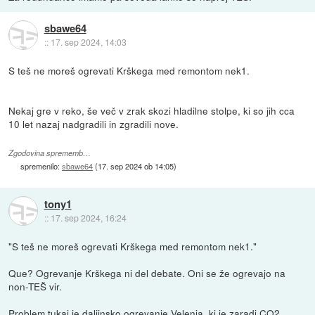
sbawe64
::
17. sep 2024, 14:03
S teš ne moreš ogrevati Krškega med remontom nek1.
Nekaj gre v reko, še več v zrak skozi hladilne stolpe, ki so jih cca
10 let nazaj nadgradili in zgradili nove.
Zgodovina sprememb…
spremenilo:
sbawe64
(
17. sep 2024 ob 14:05
)
tony1
::
17. sep 2024, 16:24
"S teš ne moreš ogrevati Krškega med remontom nek1."
Que? Ogrevanje Krškega ni del debate. Oni se že ogrevajo na
non-TEŠ vir.
Problem tukaj je daljinsko ogrevanje Velenja, ki je zaradi CO2