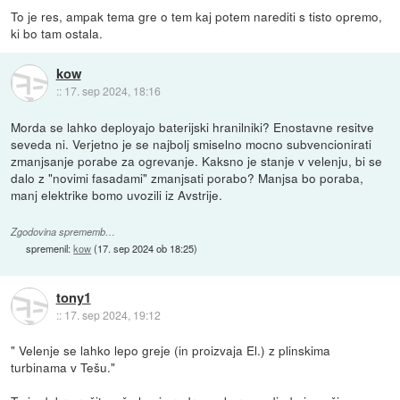
To je res, ampak tema gre o tem kaj potem narediti s tisto opremo,
ki bo tam ostala.
kow
::
17. sep 2024, 18:16
Morda se lahko deployajo baterijski hranilniki? Enostavne resitve
seveda ni. Verjetno je se najbolj smiselno mocno subvencionirati
zmanjsanje porabe za ogrevanje. Kaksno je stanje v velenju, bi se
dalo z "novimi fasadami" zmanjsati porabo? Manjsa bo poraba,
manj elektrike bomo uvozili iz Avstrije.
Zgodovina sprememb…
spremenil:
kow
(
17. sep 2024 ob 18:25
)
tony1
::
17. sep 2024, 19:12
" Velenje se lahko lepo greje (in proizvaja El.) z plinskima
turbinama v Tešu."