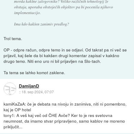
morda kakšne zalogovnike? Veliko različnih tehnologij že
obstaja, uporaba obstoječih objektov pa bi pocenila njihovo
implementacijo.
Ima kdo kakšen zanimiv predlog?
Trol tema.
OP - odpre račun, odpre temo in se odjavi. Od takrat pa ni več se
prijavil, kaj šele da bi kakšen drugi komentar zapisal v kakšno
drugo temo. Niti eno uro ni bil prijavljen na Slo-tach.
Ta tema se lahko komot zaklene.
DamijanD
::
18. sep 2024, 07:07
kamiKaZaA: če je debata na nivoju in zanimiva, niti ni pomembno,
kaj je OP hotel
tony1: A veš kaj več od ČHE Avče? Ker to je res svetovna
neumnost, da imamo stvar pripravljeno, samo kablov ne moremo
priključit...