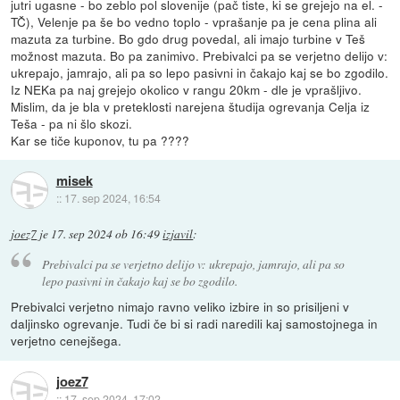
jutri ugasne - bo zeblo pol slovenije (pač tiste, ki se grejejo na el. -
TČ), Velenje pa še bo vedno toplo - vprašanje pa je cena plina ali
mazuta za turbine. Bo gdo drug povedal, ali imajo turbine v Teš
možnost mazuta. Bo pa zanimivo. Prebivalci pa se verjetno delijo v:
ukrepajo, jamrajo, ali pa so lepo pasivni in čakajo kaj se bo zgodilo.
Iz NEKa pa naj grejejo okolico v rangu 20km - dle je vprašljivo.
Mislim, da je bla v preteklosti narejena študija ogrevanja Celja iz
Teša - pa ni šlo skozi.
Kar se tiče kuponov, tu pa ????
misek
::
17. sep 2024, 16:54
joez7
je
17. sep 2024 ob 16:49
izjavil
:
Prebivalci pa se verjetno delijo v: ukrepajo, jamrajo, ali pa so
lepo pasivni in čakajo kaj se bo zgodilo.
Prebivalci verjetno nimajo ravno veliko izbire in so prisiljeni v
daljinsko ogrevanje. Tudi če bi si radi naredili kaj samostojnega in
verjetno cenejšega.
joez7
::
17. sep 2024, 17:02