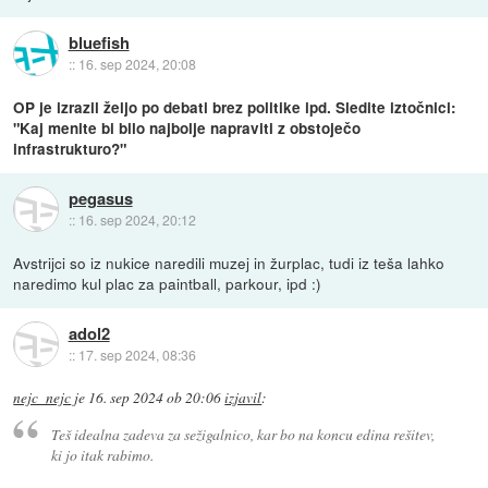
bluefish
::
16. sep 2024, 20:08
OP je izrazil željo po debati brez politike ipd. Sledite iztočnici:
"Kaj menite bi bilo najbolje napraviti z obstoječo
infrastrukturo?"
pegasus
::
16. sep 2024, 20:12
Avstrijci so iz nukice naredili muzej in žurplac, tudi iz teša lahko
naredimo kul plac za paintball, parkour, ipd :)
adol2
::
17. sep 2024, 08:36
nejc_nejc
je
16. sep 2024 ob 20:06
izjavil
:
Teš idealna zadeva za sežigalnico, kar bo na koncu edina rešitev,
ki jo itak rabimo.