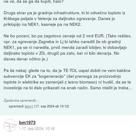
ne ve, da se ga da kupiti, halo?
Druga stvar pa je gradnja infrastrukture, ki bi odvečno toploto iz
Krškega peljala v Velenje za daljinsko ogrevanje. Danes jo
priklopijo na NEK1, kasneje pa na NEK2.
Ne bo poceni, bo pa zagotovo ceneje od 2 mrd EUR. (Tako rešitev,
npr. za ogrevanje Zagreba in Lj bi lahko naredili že ob gradnji
NEK1, pa se ni naredila, prvič menda zaradi lobijev, ki dobavljajo
daljinsko toploto v ZG, drugič pa zato, ker ni bilo denarja. No
danes denar očitno je.)
Pa še nekaj: glede na to, da je TE-TOL uspel dobiti ne vem kakšne
subvencije EK za "kogeneracijo" (del premoga za proizvodnjo
toplote in elektrike so zamenjali z lesno biomaso) ni hudič, da se te
investicije ne bi dalo prikazati na enak način. Samo misliti je treba...
Zgodovina sprememb…
spremenil:
tony1
(
17. sep 2024 ob 10:12
)
bm1973
::
17. sep 2024, 10:16