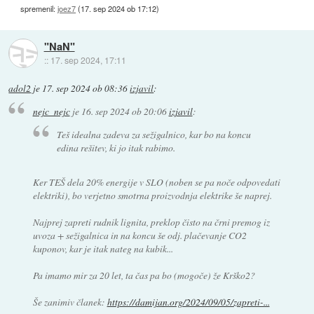
spremenil:
joez7
(
17. sep 2024 ob 17:12
)
"NaN"
::
17. sep 2024, 17:11
adol2
je
17. sep 2024 ob 08:36
izjavil
:
nejc_nejc
je
16. sep 2024 ob 20:06
izjavil
:
Teš idealna zadeva za sežigalnico, kar bo na koncu
edina rešitev, ki jo itak rabimo.
Ker TEŠ dela 20% energije v SLO (noben se pa noče odpovedati
elektriki), bo verjetno smotrna proizvodnja elektrike še naprej.
Najprej zapreti rudnik lignita, preklop čisto na črni premog iz
uvoza + sežigalnica in na koncu še odj. plačevanje CO2
kuponov, kar je itak nateg na kubik...
Pa imamo mir za 20 let, ta čas pa bo (mogoče) že Krško2?
Še zanimiv članek:
https://damijan.org/2024/09/05/zapreti-...