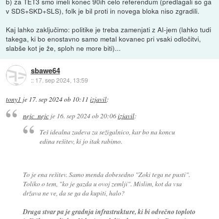
b) za TET3 smo imeli konec 90ih celo referendum (predlagali so ga
v SDS+SKD+SLS), folk je bil proti in novega bloka niso zgradili.
Kaj lahko zaključimo: politike je treba zamenjati z AI-jem (lahko tudi
takega, ki bo enostavno samo metal kovanec pri vsaki odločitvi,
slabše kot je že, sploh ne more biti)...
sbawe64
::
17. sep 2024, 13:59
tony1
je
17. sep 2024 ob 10:11
izjavil
:
nejc_nejc
je
16. sep 2024 ob 20:06
izjavil
:
Teš idealna zadeva za sežigalnico, kar bo na koncu
edina rešitev, ki jo itak rabimo.
To je ena rešitev. Samo menda dobesedno "Zoki tega ne pusti".
Toliko o tem, "ko je gazda u ovoj zemlji". Mislim, kot da vsa
država ne ve, da se ga da kupiti, halo?
Druga stvar pa je gradnja infrastrukture, ki bi odvečno toploto