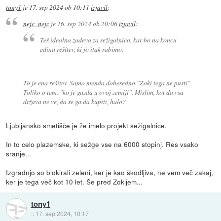
tony1
je
17. sep 2024 ob 10:11
izjavil
:
nejc_nejc
je
16. sep 2024 ob 20:06
izjavil
:
Teš idealna zadeva za sežigalnico, kar bo na koncu
edina rešitev, ki jo itak rabimo.
To je ena rešitev. Samo menda dobesedno "Zoki tega ne pusti".
Toliko o tem, "ko je gazda u ovoj zemlji". Mislim, kot da vsa
država ne ve, da se ga da kupiti, halo?
Ljubljansko smetišče je že imelo projekt sežigalnice.
In to celo plazemske, ki sežge vse na 6000 stopinj. Res vsako
sranje...
Izgradnjo so blokirali zeleni, ker je kao škodljiva, ne vem več zakaj,
ker je tega več kot 10 let. Še pred Zokijem...
tony1
::
17. sep 2024, 10:17