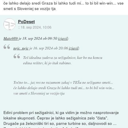
če lahko delajo sredi Graza bi lahko tudi mi... to bi bil win-win... vse
smeti s Sloveniej se vozijo tja
PoDeset
::
18. sep 2024, 10:06
Mato989
je
18. sep 2024 ob 09:50
izjavil
:
nejc_nejc
je
16. sep 2024 ob 20:06
izjavil
:
Teš idealna zadeva za sežigalnico, kar bo na koncu
edina rešitev, ki jo itak rabimo.
Točno to... jaz res ne razumem zakaj v TEŠu ne sežigamo smeti...
če lahko delajo sredi Graza bi lahko tudi mi... to bi bil win-win...
vse smeti s Sloveniej se vozijo tja
Edini problem pri sežigalnici, ki ga vidim je možno nasprotovanje
lokalne skupnosti. Čeprav je lahko sežigalnica zelo "čista".
Drugače pa železniški tiri so, parne turbine so, daljnovodi so ...