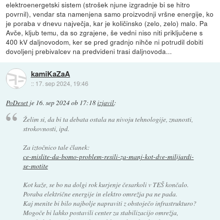
elektroenergetski sistem (strošek njune izgradnje bi se hitro
povrnil), vendar sta namenjena samo proizvodnji vršne energije, ko
je poraba v dnevu največja, kar je količinsko (zelo, zelo) malo. Pa
Avče, kljub temu, da so zgrajene, še vedni niso niti priključene s
400 kV daljnovodom, ker se pred gradnjo nihče ni potrudil dobiti
dovoljenj prebivalcev na predvideni trasi daljnovoda...
kamiKaZaA
::
17. sep 2024, 19:46
PoDeset
je
16. sep 2024 ob 17:18
izjavil
:
Želim si, da bi ta debata ostala na nivoju tehnologije, znanosti,
strokovnosti, ipd.
Za iztočnico tale članek:
ce-mislite-da-bomo-problem-resili-za-manj-kot-dve-milijardi-
se-motite
Kot kaže, se bo na dolgi rok kurjenje česarkoli v TEŠ končalo.
Poraba električne energije in elektro omrežja pa ne pada.
Kaj menite bi bilo najbolje napraviti z obstoječo infrastrukturo?
Mogoče bi lahko postavili center za stabilizacijo omrežja,