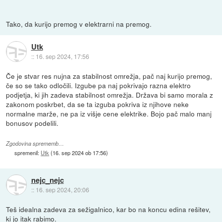
Tako, da kurijo premog v elektrarni na premog.
Utk
::
16. sep 2024, 17:56
Če je stvar res nujna za stabilnost omrežja, pač naj kurijo premog,
če so se tako odločili. Izgube pa naj pokrivajo razna elektro
podjetja, ki jih zadeva stabilnost omrežja. Država bi samo morala z
zakonom poskrbet, da se ta izguba pokriva iz njihove neke
normalne marže, ne pa iz višje cene elektrike. Bojo pač malo manj
bonusov podelili.
Zgodovina sprememb…
spremenil:
Utk
(
16. sep 2024 ob 17:56
)
nejc_nejc
::
16. sep 2024, 20:06
Teš idealna zadeva za sežigalnico, kar bo na koncu edina rešitev,
ki jo itak rabimo.