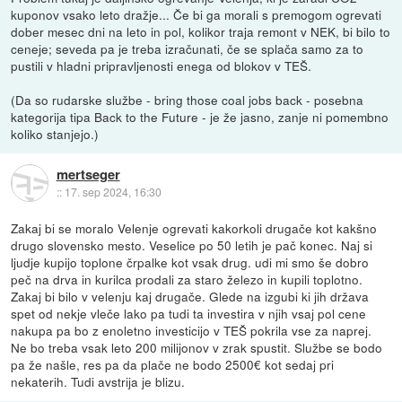
kuponov vsako leto dražje... Če bi ga morali s premogom ogrevati
dober mesec dni na leto in pol, kolikor traja remont v NEK, bi bilo to
ceneje; seveda pa je treba izračunati, če se splača samo za to
pustili v hladni pripravljenosti enega od blokov v TEŠ.
(Da so rudarske službe - bring those coal jobs back - posebna
kategorija tipa Back to the Future - je že jasno, zanje ni pomembno
koliko stanjejo.)
mertseger
::
17. sep 2024, 16:30
Zakaj bi se moralo Velenje ogrevati kakorkoli drugače kot kakšno
drugo slovensko mesto. Veselice po 50 letih je pač konec. Naj si
ljudje kupijo toplone črpalke kot vsak drug. udi mi smo še dobro
peč na drva in kurilca prodali za staro železo in kupili toplotno.
Zakaj bi bilo v velenju kaj drugače. Glede na izgubi ki jih država
spet od nekje vleče lako pa tudi ta investira v njih vsaj pol cene
nakupa pa bo z enoletno investicijo v TEŠ pokrila vse za naprej.
Ne bo treba vsak leto 200 milijonov v zrak spustit. Službe se bodo
pa že našle, res pa da plače ne bodo 2500€ kot sedaj pri
nekaterih. Tudi avstrija je blizu.