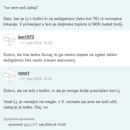
"ne vem več zakaj"
Zato, ker je Lj v kotlini in za sežigalnico (tako kot TE) ni normalna
lokacija. V primerjavi s tem je daljinska toplota iz NEK čudež božji.
bm1973
::
17. sep 2024, 10:23
Dobro, da ima lahko Dunaj, ki ga vedno dajete za zgled, lahko
sežigalnico čez cesto zraven stanovanj.
tony1
::
17. sep 2024, 10:32
Dobro, da ne leži v kotlini, in da je mnogo bolje prezračen kot Lj.
Vsak Lj. je navajen na meglo, v 3. razredu pa smo se tudi učili,
zakaj je je toliko. Daj, no.
Zgodovina sprememb…
spremenil:
tony1
(
17. sep 2024 ob 10:33
)