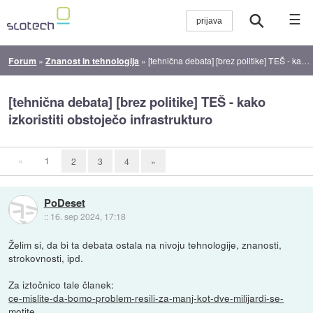
☰
Forum
»
Znanost in tehnologija
»
[tehnična debata] [brez politike] TEŠ - kako izkoristiti obstoječo infrastrukturo
[tehnična debata] [brez politike] TEŠ - kako
izkoristiti obstoječo infrastrukturo
«
1
2
3
4
»
PoDeset
::
16. sep 2024, 17:18
Želim si, da bi ta debata ostala na nivoju tehnologije, znanosti,
strokovnosti, ipd.
Za iztočnico tale članek:
ce-mislite-da-bomo-problem-resili-za-manj-kot-dve-milijardi-se-
motite