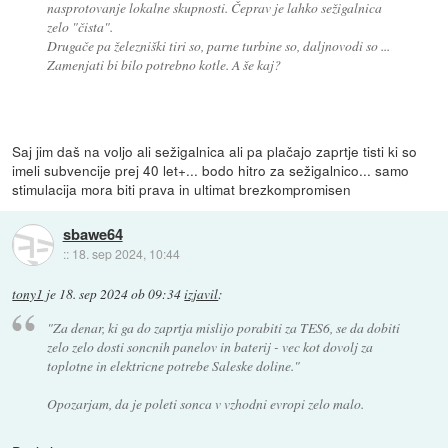
nasprotovanje lokalne skupnosti. Čeprav je lahko sežigalnica
zelo "čista".
Drugače pa železniški tiri so, parne turbine so, daljnovodi so ...
Zamenjati bi bilo potrebno kotle. A še kaj?
Saj jim daš na voljo ali sežigalnica ali pa plačajo zaprtje tisti ki so
imeli subvencije prej 40 let+... bodo hitro za sežigalnico... samo
stimulacija mora biti prava in ultimat brezkompromisen
sbawe64
::
18. sep 2024, 10:44
tony1
je
18. sep 2024 ob 09:34
izjavil
:
"Za denar, ki ga do zaprtja mislijo porabiti za TES6, se da dobiti
zelo zelo dosti soncnih panelov in baterij - vec kot dovolj za
toplotne in elektricne potrebe Saleske doline."
Opozarjam, da je poleti sonca v vzhodni evropi zelo malo.