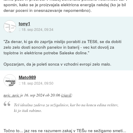
spomin, kako se je proizvajala elektricna energija nekdaj (ko je bil
denar poceni in onesnazevanje nepomembno).
tony1
::
18. sep 2024, 09:34
"Za denar, ki ga do zaprtja mislijo porabiti za TES6, se da dobiti
zelo zelo dosti soncnih panelov in baterij - vec kot dovolj za
toplotne in elektricne potrebe Saleske doline."
Opozarjam, da je poleti sonca v vzhodni evropi zelo malo.
Mato989
::
18. sep 2024, 09:50
nejc_nejc
je
16. sep 2024 ob 20:06
izjavil
:
Teš idealna zadeva za sežigalnico, kar bo na koncu edina rešitev,
ki jo itak rabimo.
Točno to... jaz res ne razumem zakaj v TEŠu ne sežigamo smeti...