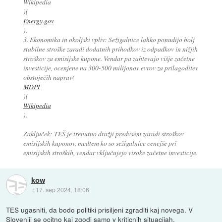
Wikipedia
)(
Energy.gov
).
3. Ekonomika in okoljski vpliv: Sežigalnice lahko ponudijo bolj
stabilne stroške zaradi dodatnih prihodkov iz odpadkov in nižjih
stroškov za emisijske kupone. Vendar pa zahtevajo višje začetne
investicije, ocenjene na 300-500 milijonov evrov za prilagoditev
obstoječih naprav(
MDPI
)(
Wikipedia
).
Zaključek: TEŠ je trenutno dražji predvsem zaradi stroškov
emisijskih kuponov, medtem ko so sežigalnice cenejše pri
emisijskih stroških, vendar vključujejo visoke začetne investicije.
kow
::
17. sep 2024, 18:06
TES ugasniti, da bodo politiki prisiljeni zgraditi kaj novega. V
Sloveniji se ocitno kaj zgodi samo v kriticnih situacijah.