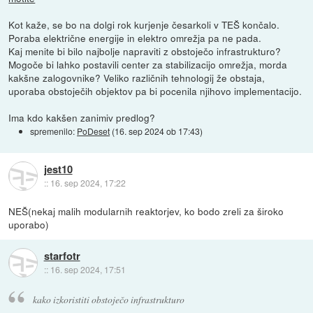
Kot kaže, se bo na dolgi rok kurjenje česarkoli v TEŠ končalo.
Poraba električne energije in elektro omrežja pa ne pada.
Kaj menite bi bilo najbolje napraviti z obstoječo infrastrukturo?
Mogoče bi lahko postavili center za stabilizacijo omrežja, morda
kakšne zalogovnike? Veliko različnih tehnologij že obstaja,
uporaba obstoječih objektov pa bi pocenila njihovo implementacijo.
Ima kdo kakšen zanimiv predlog?
spremenilo:
PoDeset
(
16. sep 2024 ob 17:43
)
jest10
::
16. sep 2024, 17:22
NEŠ(nekaj malih modularnih reaktorjev, ko bodo zreli za široko
uporabo)
starfotr
::
16. sep 2024, 17:51
kako izkoristiti obstoječo infrastrukturo