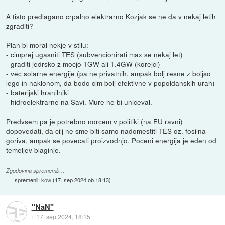
A tisto predlagano crpalno elektrarno Kozjak se ne da v nekaj letih
zgraditi?
Plan bi moral nekje v stilu:
- cimprej ugasniti TES (subvencionirati max se nekaj let)
- graditi jedrsko z mocjo 1GW ali 1.4GW (korejci)
- vec solarne energije (pa ne privatnih, ampak bolj resne z boljso
lego in naklonom, da bodo cim bolj efektivne v popoldanskih urah)
- baterijski hranilniki
- hidroelektrarne na Savi. Mure ne bi uniceval.
Predvsem pa je potrebno norcem v politiki (na EU ravni)
dopovedati, da cilj ne sme biti samo nadomestiti TES oz. fosilna
goriva, ampak se povecati proizvodnjo. Poceni energija je eden od
temeljev blaginje.
Zgodovina sprememb…
spremenil:
kow
(
17. sep 2024 ob 18:13
)
"NaN"
::
17. sep 2024, 18:15