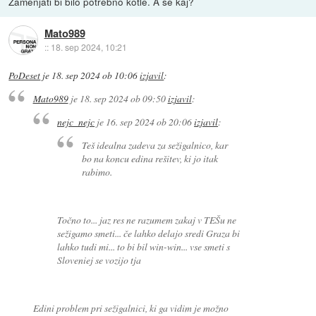
Zamenjati bi bilo potrebno kotle. A še kaj?
Mato989
::
18. sep 2024, 10:21
PoDeset
je
18. sep 2024 ob 10:06
izjavil
:
Mato989
je
18. sep 2024 ob 09:50
izjavil
:
nejc_nejc
je
16. sep 2024 ob 20:06
izjavil
:
Teš idealna zadeva za sežigalnico, kar
bo na koncu edina rešitev, ki jo itak
rabimo.
Točno to... jaz res ne razumem zakaj v TEŠu ne
sežigamo smeti... če lahko delajo sredi Graza bi
lahko tudi mi... to bi bil win-win... vse smeti s
Sloveniej se vozijo tja
Edini problem pri sežigalnici, ki ga vidim je možno