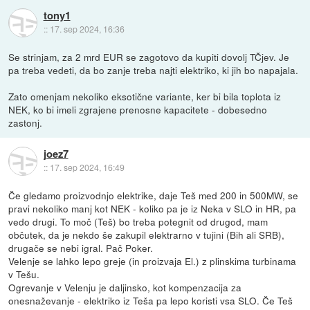
tony1
::
17. sep 2024, 16:36
Se strinjam, za 2 mrd EUR se zagotovo da kupiti dovolj TČjev. Je
pa treba vedeti, da bo zanje treba najti elektriko, ki jih bo napajala.
Zato omenjam nekoliko eksotične variante, ker bi bila toplota iz
NEK, ko bi imeli zgrajene prenosne kapacitete - dobesedno
zastonj.
joez7
::
17. sep 2024, 16:49
Če gledamo proizvodnjo elektrike, daje Teš med 200 in 500MW, se
pravi nekoliko manj kot NEK - koliko pa je iz Neka v SLO in HR, pa
vedo drugi. To moč (Teš) bo treba potegnit od drugod, mam
občutek, da je nekdo še zakupil elektrarno v tujini (Bih ali SRB),
drugače se nebi igral. Pač Poker.
Velenje se lahko lepo greje (in proizvaja El.) z plinskima turbinama
v Tešu.
Ogrevanje v Velenju je daljinsko, kot kompenzacija za
onesnaževanje - elektriko iz Teša pa lepo koristi vsa SLO. Če Teš