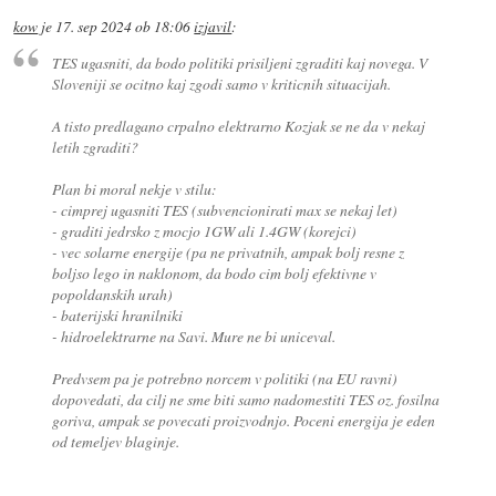
kow
je
17. sep 2024 ob 18:06
izjavil
:
TES ugasniti, da bodo politiki prisiljeni zgraditi kaj novega. V
Sloveniji se ocitno kaj zgodi samo v kriticnih situacijah.
A tisto predlagano crpalno elektrarno Kozjak se ne da v nekaj
letih zgraditi?
Plan bi moral nekje v stilu:
- cimprej ugasniti TES (subvencionirati max se nekaj let)
- graditi jedrsko z mocjo 1GW ali 1.4GW (korejci)
- vec solarne energije (pa ne privatnih, ampak bolj resne z
boljso lego in naklonom, da bodo cim bolj efektivne v
popoldanskih urah)
- baterijski hranilniki
- hidroelektrarne na Savi. Mure ne bi uniceval.
Predvsem pa je potrebno norcem v politiki (na EU ravni)
dopovedati, da cilj ne sme biti samo nadomestiti TES oz. fosilna
goriva, ampak se povecati proizvodnjo. Poceni energija je eden
od temeljev blaginje.