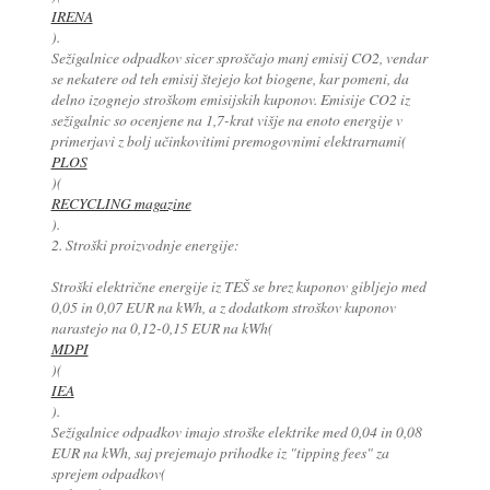
IRENA
).
Sežigalnice odpadkov sicer sproščajo manj emisij CO2, vendar
se nekatere od teh emisij štejejo kot biogene, kar pomeni, da
delno izognejo stroškom emisijskih kuponov. Emisije CO2 iz
sežigalnic so ocenjene na 1,7-krat višje na enoto energije v
primerjavi z bolj učinkovitimi premogovnimi elektrarnami(
PLOS
)(
RECYCLING magazine
).
2. Stroški proizvodnje energije:
Stroški električne energije iz TEŠ se brez kuponov gibljejo med
0,05 in 0,07 EUR na kWh, a z dodatkom stroškov kuponov
narastejo na 0,12-0,15 EUR na kWh(
MDPI
)(
IEA
).
Sežigalnice odpadkov imajo stroške elektrike med 0,04 in 0,08
EUR na kWh, saj prejemajo prihodke iz "tipping fees" za
sprejem odpadkov(