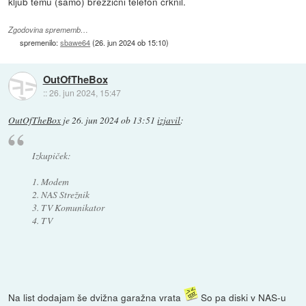
kljub temu (samo) brezžični telefon crknil.
Zgodovina sprememb…
spremenilo:
sbawe64
(
26. jun 2024 ob 15:10
)
OutOfTheBox
::
26. jun 2024, 15:47
OutOfTheBox
je
26. jun 2024 ob 13:51
izjavil
:
Izkupiček:
1. Modem
2. NAS Strežnik
3. TV Komunikator
4. TV
Na list dodajam še dvižna garažna vrata
So pa diski v NAS-u