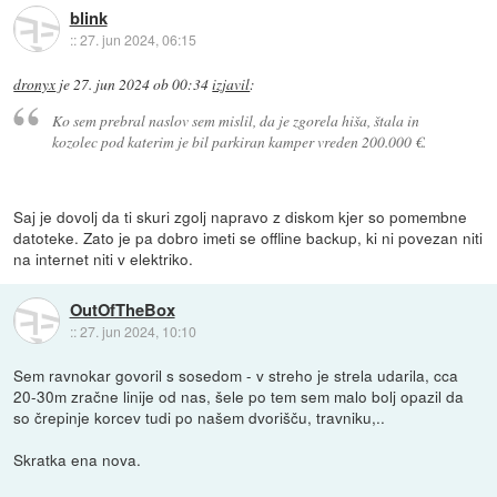
blink
::
27. jun 2024, 06:15
dronyx
je
27. jun 2024 ob 00:34
izjavil
:
Ko sem prebral naslov sem mislil, da je zgorela hiša, štala in
kozolec pod katerim je bil parkiran kamper vreden 200.000 €.
Saj je dovolj da ti skuri zgolj napravo z diskom kjer so pomembne
datoteke. Zato je pa dobro imeti se offline backup, ki ni povezan niti
na internet niti v elektriko.
OutOfTheBox
::
27. jun 2024, 10:10
Sem ravnokar govoril s sosedom - v streho je strela udarila, cca
20-30m zračne linije od nas, šele po tem sem malo bolj opazil da
so črepinje korcev tudi po našem dvorišču, travniku,..
Skratka ena nova.