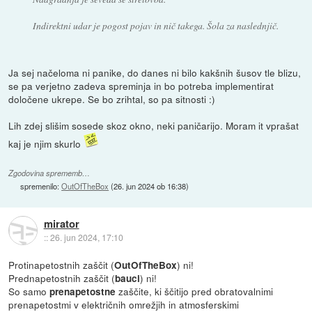
Indirektni udar je pogost pojav in nič takega. Šola za naslednjič.
Ja sej načeloma ni panike, do danes ni bilo kakšnih šusov tle blizu,
se pa verjetno zadeva spreminja in bo potreba implementirat
določene ukrepe. Se bo zrihtal, so pa sitnosti :)
Lih zdej slišim sosede skoz okno, neki paničarijo. Moram it vprašat
kaj je njim skurlo
Zgodovina sprememb…
spremenilo:
OutOfTheBox
(
26. jun 2024 ob 16:38
)
mirator
::
26. jun 2024, 17:10
Protinapetostnih zaščit (
) ni!
OutOfTheBox
Prednapetostnih zaščit (
) ni!
bauci
So samo
zaščite, ki ščitijo pred obratovalnimi
prenapetostne
prenapetostmi v električnih omrežjih in atmosferskimi