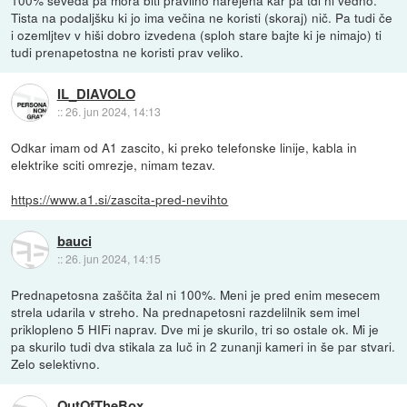
100% seveda pa mora biti pravilno narejena kar pa tdi ni vedno.
Tista na podaljšku ki jo ima večina ne koristi (skoraj) nič. Pa tudi če
i ozemljtev v hiši dobro izvedena (sploh stare bajte ki je nimajo) ti
tudi prenapetostna ne koristi prav veliko.
IL_DIAVOLO
::
26. jun 2024, 14:13
Odkar imam od A1 zascito, ki preko telefonske linije, kabla in
elektrike sciti omrezje, nimam tezav.
https://www.a1.si/zascita-pred-nevihto
bauci
::
26. jun 2024, 14:15
Prednapetosna zaščita žal ni 100%. Meni je pred enim mesecem
strela udarila v streho. Na prednapetosni razdelilnik sem imel
priklopleno 5 HIFi naprav. Dve mi je skurilo, tri so ostale ok. Mi je
pa skurilo tudi dva stikala za luč in 2 zunanji kameri in še par stvari.
Zelo selektivno.
OutOfTheBox