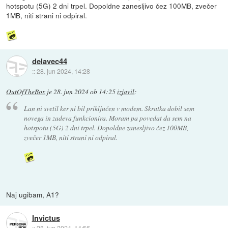
hotspotu (5G) 2 dni trpel. Dopoldne zanesljivo čez 100MB, zvečer
1MB, niti strani ni odpiral.
delavec44
::
28. jun 2024, 14:28
OutOfTheBox
je
28. jun 2024 ob 14:25
izjavil
:
Lan ni svetil ker ni bil priključen v modem. Skratka dobil sem
novega in zadeva funkcionira. Moram pa povedat da sem na
hotspotu (5G) 2 dni trpel. Dopoldne zanesljivo čez 100MB,
zvečer 1MB, niti strani ni odpiral.
Naj ugibam, A1?
Invictus
::
28. jun 2024, 14:56