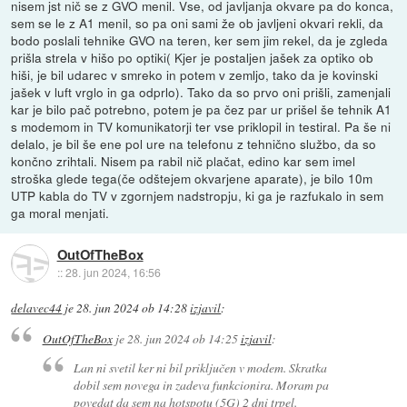
nisem jst nič se z GVO menil. Vse, od javljanja okvare pa do konca,
sem se le z A1 menil, so pa oni sami že ob javljeni okvari rekli, da
bodo poslali tehnike GVO na teren, ker sem jim rekel, da je zgleda
prišla strela v hišo po optiki( Kjer je postaljen jašek za optiko ob
hiši, je bil udarec v smreko in potem v zemljo, tako da je kovinski
jašek v luft vrglo in ga odprlo). Tako da so prvo oni prišli, zamenjali
kar je bilo pač potrebno, potem je pa čez par ur prišel še tehnik A1
s modemom in TV komunikatorji ter vse priklopil in testiral. Pa še ni
delalo, je bil še ene pol ure na telefonu z tehnično službo, da so
končno zrihtali. Nisem pa rabil nič plačat, edino kar sem imel
stroška glede tega(če odštejem okvarjene aparate), je bilo 10m
UTP kabla do TV v zgornjem nadstropju, ki ga je razfukalo in sem
ga moral menjati.
OutOfTheBox
::
28. jun 2024, 16:56
delavec44
je
28. jun 2024 ob 14:28
izjavil
:
OutOfTheBox
je
28. jun 2024 ob 14:25
izjavil
:
Lan ni svetil ker ni bil priključen v modem. Skratka
dobil sem novega in zadeva funkcionira. Moram pa
povedat da sem na hotspotu (5G) 2 dni trpel.