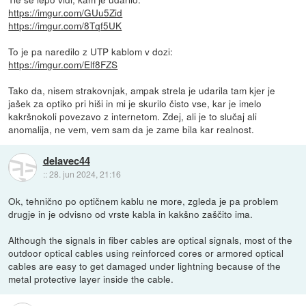
https://imgur.com/GUu5Zid
https://imgur.com/8Tqf5UK
To je pa naredilo z UTP kablom v dozi:
https://imgur.com/Elf8FZS
Tako da, nisem strakovnjak, ampak strela je udarila tam kjer je
jašek za optiko pri hiši in mi je skurilo čisto vse, kar je imelo
kakršnokoli povezavo z internetom. Zdej, ali je to slučaj ali
anomalija, ne vem, vem sam da je zame bila kar realnost.
delavec44
::
28. jun 2024, 21:16
Ok, tehnično po optičnem kablu ne more, zgleda je pa problem
drugje in je odvisno od vrste kabla in kakšno zaščito ima.
Although the signals in fiber cables are optical signals, most of the
outdoor optical cables using reinforced cores or armored optical
cables are easy to get damaged under lightning because of the
metal protective layer inside the cable.