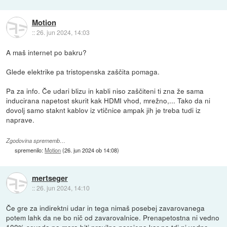
Motion
::
26. jun 2024, 14:03
A maš internet po bakru?
Glede elektrike pa tristopenska zaščita pomaga.
Pa za info. Če udari blizu in kabli niso zaščiteni ti zna že sama
inducirana napetost skurit kak HDMI vhod, mrežno,... Tako da ni
dovolj samo staknt kablov iz vtičnice ampak jih je treba tudi iz
naprave.
Zgodovina sprememb…
spremenilo:
Motion
(
26. jun 2024 ob 14:08
)
mertseger
::
26. jun 2024, 14:10
Če gre za indirektni udar in tega nimaš posebej zavarovanega
potem lahk da ne bo nič od zavarovalnice. Prenapetostna ni vedno