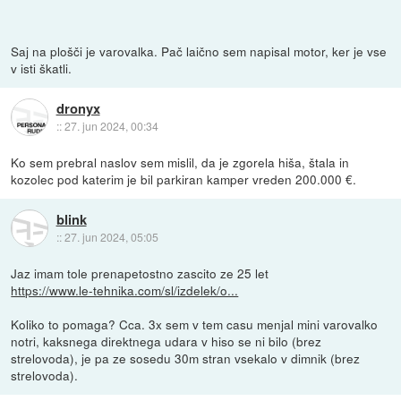
Saj na plošči je varovalka. Pač laično sem napisal motor, ker je vse
v isti škatli.
dronyx
::
27. jun 2024, 00:34
Ko sem prebral naslov sem mislil, da je zgorela hiša, štala in
kozolec pod katerim je bil parkiran kamper vreden 200.000 €.
blink
::
27. jun 2024, 05:05
Jaz imam tole prenapetostno zascito ze 25 let
https://www.le-tehnika.com/sl/izdelek/o...
Koliko to pomaga? Cca. 3x sem v tem casu menjal mini varovalko
notri, kaksnega direktnega udara v hiso se ni bilo (brez
strelovoda), je pa ze sosedu 30m stran vsekalo v dimnik (brez
strelovoda).