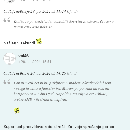
OutOfTheBox
je
28. jun 2024 ob 11:14
izjavil
:
Koliko so pa električni avtomobili dovzetni za okvaro, če ravno v
tistem času avto polniš?
Nafilan v sekundi
...
val46
::
28. jun 2024, 15:54
OutOfTheBox
je
28. jun 2024 ob 14:25
izjavil
:
Lan ni svetil ker ni bil priključen v modem. Skratka dobil sem
novega in zadeva funkcionira. Moram pa povedat da sem na
hotspotu (5G) 2 dni trpel. Dopoldne zanesljivo čez 100MB,
zvečer 1MB, niti strani ni odpiral.
Super, pol predvidevam da si rešil. Za tvoje vprašanje gor pa,