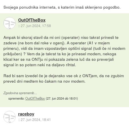
Svojega ponudnika interneta, s katerim imaš sklenjeno pogodbo.
OutOfTheBox
::
27. jun 2024, 17:58
Ampak bi skoraj stavil da mi oni (operater) niso takrat prinesli te
zadeve (ne bom dal roke v ogenj). A operater (A1 v mojem
primeru), vidi da imam vzpostavljen optični signal (tudi če ni modem
priključen) ? Vem da je takrat ta ko je prinesel modem, nekoga
klical ker se na ONTju ni pokazala zelena luč da so preverjali
signal in so potem neki na daljavo rihtal.
Rad bi sam izvedel če je dejansko vse ok z ONTjem, da ne zgubim
preveč dni medtem ko čakam na nov modem.
Zgodovina sprememb…
spremenilo:
OutOfTheBox
(
27. jun 2024 ob 18:01
)
raceboy
::
27. jun 2024, 18:41