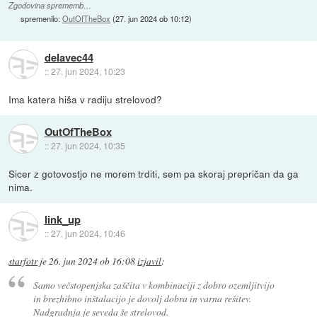
Zgodovina sprememb…
spremenilo:
OutOfTheBox
(
27. jun 2024 ob 10:12
)
delavec44
::
27. jun 2024, 10:23
Ima katera hiša v radiju strelovod?
OutOfTheBox
::
27. jun 2024, 10:35
Sicer z gotovostjo ne morem trditi, sem pa skoraj prepričan da ga
nima.
link_up
::
27. jun 2024, 10:46
starfotr
je
26. jun 2024 ob 16:08
izjavil
:
Samo večstopenjska zaščita v kombinaciji z dobro ozemljitvijo
in brezhibno inštalacijo je dovolj dobra in varna rešitev.
Nadgradnja je seveda še strelovod.