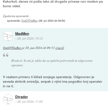
Kakorkoli, danes mi pošta tako ali drugače prinese nov modem pa
bomo videli.
Zgodovina sprememb…
spremenilo:
OutOfTheBox
(
28. jun 2024 ob 09:54
)
MadMen
::
28. jun 2024, 10:12
OutOfTheBox
je
28. jun 2024 ob 09:51
izjavil
:
Hvala ti. Se mi je zdelo da za optični pretvornik ni odgovoren
operater.
V vsakem primeru ti kličeš svojega operaterja. Odgovoren je
seveda skrbnik omrežja, ampak z njimi ima pogodbo tvoj operater
in ne ti.
Dtrader
::
28. jun 2024, 11:00