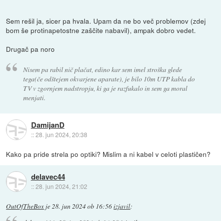
Sem rešil ja, sicer pa hvala. Upam da ne bo več problemov (zdej
bom še protinapetostne zaščite nabavil), ampak dobro vedet.
Drugač pa noro
Nisem pa rabil nič plačat, edino kar sem imel stroška glede
tega(če odštejem okvarjene aparate), je bilo 10m UTP kabla do
TV v zgornjem nadstropju, ki ga je razfukalo in sem ga moral
menjati.
DamijanD
::
28. jun 2024, 20:38
Kako pa pride strela po optiki? Mislim a ni kabel v celoti plastičen?
delavec44
::
28. jun 2024, 21:02
OutOfTheBox
je
28. jun 2024 ob 16:56
izjavil
: