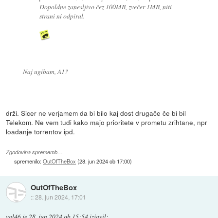
Dopoldne zanesljivo čez 100MB, zvečer 1MB, niti
strani ni odpiral.
Naj ugibam, A1?
drži. Sicer ne verjamem da bi bilo kaj dost drugače če bi bil
Telekom. Ne vem tudi kako majo prioritete v prometu zrihtane, npr
loadanje torrentov ipd.
Zgodovina sprememb…
spremenilo:
OutOfTheBox
(
28. jun 2024 ob 17:00
)
OutOfTheBox
::
28. jun 2024, 17:01
val46
je
28. jun 2024 ob 15:54
izjavil
: