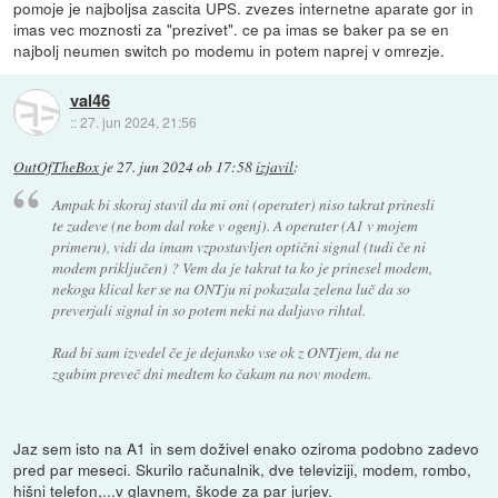
pomoje je najboljsa zascita UPS. zvezes internetne aparate gor in
imas vec moznosti za "prezivet". ce pa imas se baker pa se en
najbolj neumen switch po modemu in potem naprej v omrezje.
val46
::
27. jun 2024, 21:56
OutOfTheBox
je
27. jun 2024 ob 17:58
izjavil
:
Ampak bi skoraj stavil da mi oni (operater) niso takrat prinesli
te zadeve (ne bom dal roke v ogenj). A operater (A1 v mojem
primeru), vidi da imam vzpostavljen optični signal (tudi če ni
modem priključen) ? Vem da je takrat ta ko je prinesel modem,
nekoga klical ker se na ONTju ni pokazala zelena luč da so
preverjali signal in so potem neki na daljavo rihtal.
Rad bi sam izvedel če je dejansko vse ok z ONTjem, da ne
zgubim preveč dni medtem ko čakam na nov modem.
Jaz sem isto na A1 in sem doživel enako oziroma podobno zadevo
pred par meseci. Skurilo računalnik, dve televiziji, modem, rombo,
hišni telefon,...v glavnem, škode za par jurjev.