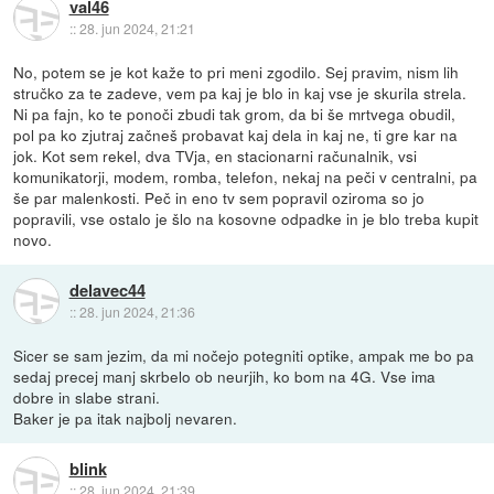
val46
::
28. jun 2024, 21:21
No, potem se je kot kaže to pri meni zgodilo. Sej pravim, nism lih
stručko za te zadeve, vem pa kaj je blo in kaj vse je skurila strela.
Ni pa fajn, ko te ponoči zbudi tak grom, da bi še mrtvega obudil,
pol pa ko zjutraj začneš probavat kaj dela in kaj ne, ti gre kar na
jok. Kot sem rekel, dva TVja, en stacionarni računalnik, vsi
komunikatorji, modem, romba, telefon, nekaj na peči v centralni, pa
še par malenkosti. Peč in eno tv sem popravil oziroma so jo
popravili, vse ostalo je šlo na kosovne odpadke in je blo treba kupit
novo.
delavec44
::
28. jun 2024, 21:36
Sicer se sam jezim, da mi nočejo potegniti optike, ampak me bo pa
sedaj precej manj skrbelo ob neurjih, ko bom na 4G. Vse ima
dobre in slabe strani.
Baker je pa itak najbolj nevaren.
blink
::
28. jun 2024, 21:39