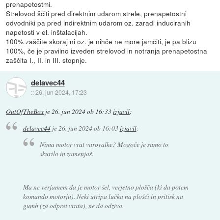
prenapetostmi.
Strelovod ščiti pred direktnim udarom strele, prenapetostni
odvodniki pa pred indirektnim udarom oz. zaradi induciranih
napetosti v el. inštalacijah.
100% zaščite skoraj ni oz. je nihče ne more jamčiti, je pa blizu
100%, če je pravilno izveden strelovod in notranja prenapetostna
zaščita I., II. in III. stopnje.
delavec44
::
26. jun 2024, 17:23
OutOfTheBox
je
26. jun 2024 ob 16:33
izjavil
:
delavec44
je
26. jun 2024 ob 16:03
izjavil
:
Nima motor vrat varovalke? Mogoče je samo to
skurilo in zamenjaš.
Ma ne verjamem da je motor šel, verjetno plošča (ki da potem
komando motorju). Neki utripa lučka na plošči in pritisk na
gumb (za odpret vrata), ne da odziva.