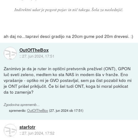
Indirektni udar je pogost pojav in nič takega. Šola za naslednjič.
ah daj no...tapravi desci gradijo na 20cm gume pod 20m drevesi. :)
OutOfTheBox
::
27. jun 2024, 17:51
Zanimivo je da je ruter in optični pretvornik preživel (ONT), GPON
luč sveti zeleno, medtem ko sta NAS in modem šla v franže. Eno
vprašanje - optiko mi je GVO postavljal, sem pa čist pozabil kdo mi
je ONT prišel priključit. Če bi šel tudi ONT, koga bi moral poklicat
da to zamenja?
Zgodovina sprememb…
spremenilo:
OutOfTheBox
(
27. jun 2024 ob 17:51
)
starfotr
::
27. jun 2024, 17:52