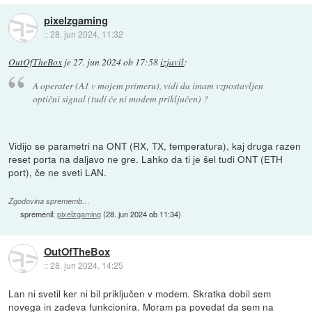
pixelzgaming
::
28. jun 2024, 11:32
OutOfTheBox
je
27. jun 2024 ob 17:58
izjavil
:
A operater (A1 v mojem primeru), vidi da imam vzpostavljen
optični signal (tudi če ni modem priključen) ?
Vidijo se parametri na ONT (RX, TX, temperatura), kaj druga razen
reset porta na daljavo ne gre. Lahko da ti je šel tudi ONT (ETH
port), če ne sveti LAN.
Zgodovina sprememb…
spremenil:
pixelzgaming
(
28. jun 2024 ob 11:34
)
OutOfTheBox
::
28. jun 2024, 14:25
Lan ni svetil ker ni bil priključen v modem. Skratka dobil sem
novega in zadeva funkcionira. Moram pa povedat da sem na