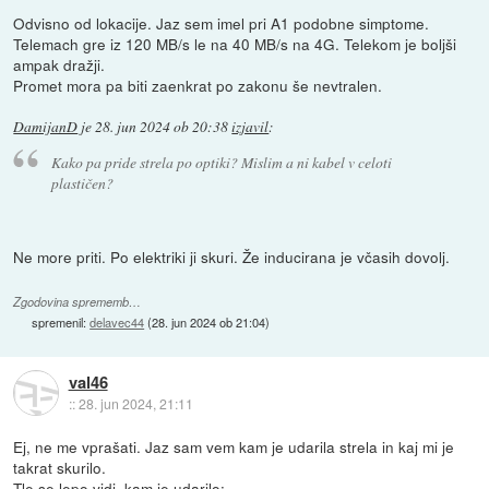
Odvisno od lokacije. Jaz sem imel pri A1 podobne simptome.
Telemach gre iz 120 MB/s le na 40 MB/s na 4G. Telekom je boljši
ampak dražji.
Promet mora pa biti zaenkrat po zakonu še nevtralen.
DamijanD
je
28. jun 2024 ob 20:38
izjavil
:
Kako pa pride strela po optiki? Mislim a ni kabel v celoti
plastičen?
Ne more priti. Po elektriki ji skuri. Že inducirana je včasih dovolj.
Zgodovina sprememb…
spremenil:
delavec44
(
28. jun 2024 ob 21:04
)
val46
::
28. jun 2024, 21:11
Ej, ne me vprašati. Jaz sam vem kam je udarila strela in kaj mi je
takrat skurilo.
Tle se lepo vidi, kam je udarilo: