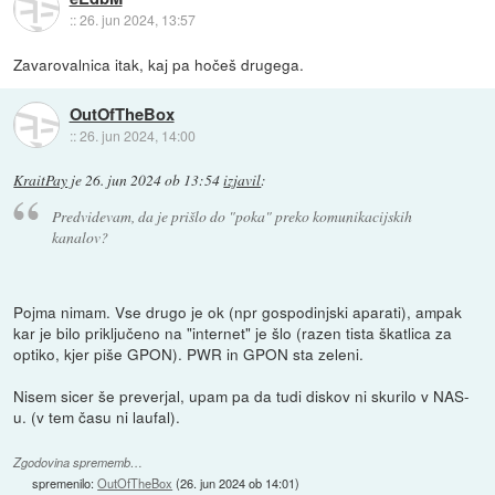
::
26. jun 2024, 13:57
Zavarovalnica itak, kaj pa hočeš drugega.
OutOfTheBox
::
26. jun 2024, 14:00
KraitPay
je
26. jun 2024 ob 13:54
izjavil
:
Predvidevam, da je prišlo do "poka" preko komunikacijskih
kanalov?
Pojma nimam. Vse drugo je ok (npr gospodinjski aparati), ampak
kar je bilo priključeno na "internet" je šlo (razen tista škatlica za
optiko, kjer piše GPON). PWR in GPON sta zeleni.
Nisem sicer še preverjal, upam pa da tudi diskov ni skurilo v NAS-
u. (v tem času ni laufal).
Zgodovina sprememb…
spremenilo:
OutOfTheBox
(
26. jun 2024 ob 14:01
)