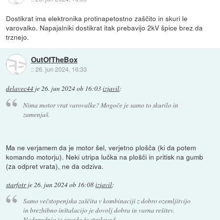
Dostikrat ima elektronika protinapetostno zaščito in skuri le
varovalko. Napajalniki dostikrat itak prebavijo 2kV špice brez da
trznejo.
OutOfTheBox
::
26. jun 2024, 16:33
delavec44
je
26. jun 2024 ob 16:03
izjavil
:
Nima motor vrat varovalke? Mogoče je samo to skurilo in
zamenjaš.
Ma ne verjamem da je motor šel, verjetno plošča (ki da potem
komando motorju). Neki utripa lučka na plošči in pritisk na gumb
(za odpret vrata), ne da odziva.
starfotr
je
26. jun 2024 ob 16:08
izjavil
:
Samo večstopenjska zaščita v kombinaciji z dobro ozemljitvijo
in brezhibno inštalacijo je dovolj dobra in varna rešitev.
Nadgradnja je seveda še strelovod.