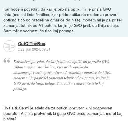
Kar hočem povedat, da kar je bilo na optiki, mi je prišla GVO
rihtat(menjat tisto škatlico, kjer pride optika do modema+preverit
optično žico od razdelilne omarice do hiše), modem mi je pa prišel
zamenjat tehnik od A1 potem, ko jim je GVO javil, da linija deluje.
Sam tolk v vednost, če ti to kaj pomaga.
OutOfTheBox
::
28. jun 2024, 09:51
Kar hočem povedat, da kar je bilo na optiki, mi je prišla GVO
rihtat(menjat tisto škatlico, kjer pride optika do
modema+preverit optično žico od razdelilne omarice do hiše),
modem mi je pa prišel zamenjat tehnik od A1 potem, ko jim je
GVO javil, da linija deluje. Sam tolk v vednost, če ti to kaj
pomaga.
Hvala ti. Se mi je zdelo da za optični pretvornik ni odgovoren
operater. A si za pretvornik ki ga je GVO prišel zamenjat, moral kaj
plačat?