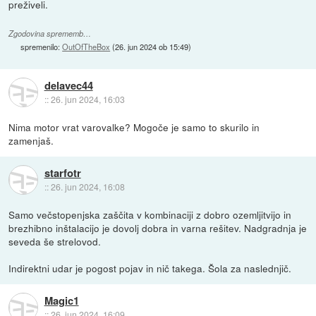
preživeli.
Zgodovina sprememb…
spremenilo:
OutOfTheBox
(
26. jun 2024 ob 15:49
)
delavec44
::
26. jun 2024, 16:03
Nima motor vrat varovalke? Mogoče je samo to skurilo in
zamenjaš.
starfotr
::
26. jun 2024, 16:08
Samo večstopenjska zaščita v kombinaciji z dobro ozemljitvijo in
brezhibno inštalacijo je dovolj dobra in varna rešitev. Nadgradnja je
seveda še strelovod.
Indirektni udar je pogost pojav in nič takega. Šola za naslednjič.
Magic1
::
26. jun 2024, 16:09