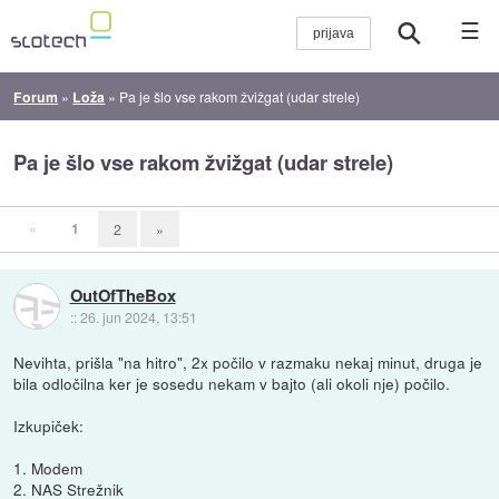
☰
Forum
»
Loža
»
Pa je šlo vse rakom žvižgat (udar strele)
Pa je šlo vse rakom žvižgat (udar strele)
«
1
2
»
OutOfTheBox
::
26. jun 2024, 13:51
Nevihta, prišla "na hitro", 2x počilo v razmaku nekaj minut, druga je
bila odločilna ker je sosedu nekam v bajto (ali okoli nje) počilo.
Izkupiček:
1. Modem
2. NAS Strežnik