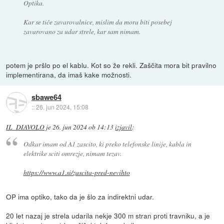
Optika.
Kar se tiče zavarovalnice, mislim da mora biti posebej
zavarovano za udar strele, kar sam nimam.
potem je pršlo po el kablu. Kot so že rekli. Zaščita mora bit pravilno
implementirana, da imaš kake možnosti.
sbawe64
::
26. jun 2024, 15:08
IL_DIAVOLO
je
26. jun 2024 ob 14:13
izjavil
:
Odkar imam od A1 zascito, ki preko telefonske linije, kabla in
elektrike sciti omrezje, nimam tezav.
https://www.a1.si/zascita-pred-nevihto
OP ima optiko, tako da je šlo za indirektni udar.
20 let nazaj je strela udarila nekje 300 m stran proti travniku, a je