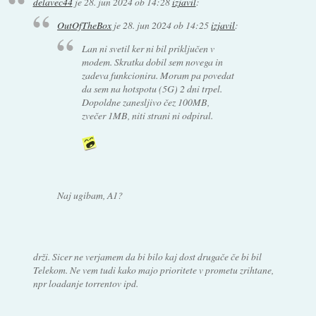
delavec44
je
28. jun 2024 ob 14:28
izjavil
:
OutOfTheBox
je
28. jun 2024 ob 14:25
izjavil
:
Lan ni svetil ker ni bil priključen v
modem. Skratka dobil sem novega in
zadeva funkcionira. Moram pa povedat
da sem na hotspotu (5G) 2 dni trpel.
Dopoldne zanesljivo čez 100MB,
zvečer 1MB, niti strani ni odpiral.
Naj ugibam, A1?
drži. Sicer ne verjamem da bi bilo kaj dost drugače če bi bil
Telekom. Ne vem tudi kako majo prioritete v prometu zrihtane,
npr loadanje torrentov ipd.