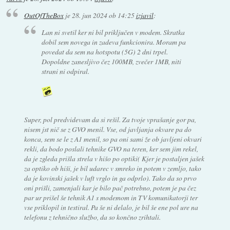
OutOfTheBox
je
28. jun 2024 ob 14:25
izjavil
:
Lan ni svetil ker ni bil priključen v modem. Skratka
dobil sem novega in zadeva funkcionira. Moram pa
povedat da sem na hotspotu (5G) 2 dni trpel.
Dopoldne zanesljivo čez 100MB, zvečer 1MB, niti
strani ni odpiral.
Super, pol predvidevam da si rešil. Za tvoje vprašanje gor pa,
nisem jst nič se z GVO menil. Vse, od javljanja okvare pa do
konca, sem se le z A1 menil, so pa oni sami že ob javljeni okvari
rekli, da bodo poslali tehnike GVO na teren, ker sem jim rekel,
da je zgleda prišla strela v hišo po optiki( Kjer je postaljen jašek
za optiko ob hiši, je bil udarec v smreko in potem v zemljo, tako
da je kovinski jašek v luft vrglo in ga odprlo). Tako da so prvo
oni prišli, zamenjali kar je bilo pač potrebno, potem je pa čez
par ur prišel še tehnik A1 s modemom in TV komunikatorji ter
vse priklopil in testiral. Pa še ni delalo, je bil še ene pol ure na
telefonu z tehnično službo, da so končno zrihtali.