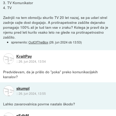
3. TV Komunikator
4. TV
Zadnjič na tem območju skurilo TV 20 let nazaj, se pa udari strel
zadnje cajte dost dogajajo. A protinapetostne zaščite dejansko
pomagajo 100% ali je tud tam vse v zraku? Kolega je pravil da je
njemu pred leti kurilo vsako leto ne glede na protinapetnostno
zaščito.
spremenilo:
OutOfTheBox
(
26. jun 2024 ob 13:53
)
KraitPay
::
26. jun 2024, 13:54
Predvidevam, da je prišlo do "poka" preko komunikacijskih
kanalov?
skumpl
::
26. jun 2024, 13:55
Lahko zavarovalnica povrne nastalo škodo?
eEdbM