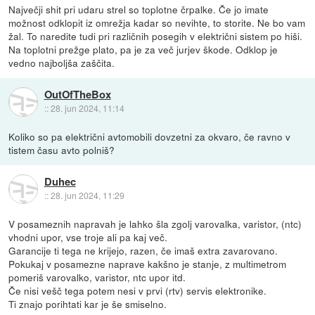
Največji shit pri udaru strel so toplotne črpalke. Če jo imate
možnost odklopit iz omrežja kadar so nevihte, to storite. Ne bo vam
žal. To naredite tudi pri različnih posegih v električni sistem po hiši.
Na toplotni prežge plato, pa je za več jurjev škode. Odklop je
vedno najboljša zaščita.
OutOfTheBox
::
28. jun 2024, 11:14
Koliko so pa električni avtomobili dovzetni za okvaro, če ravno v
tistem času avto polniš?
Duhec
::
28. jun 2024, 11:29
V posameznih napravah je lahko šla zgolj varovalka, varistor, (ntc)
vhodni upor, vse troje ali pa kaj več.
Garancije ti tega ne krijejo, razen, če imaš extra zavarovano.
Pokukaj v posamezne naprave kakšno je stanje, z multimetrom
pomeriš varovalko, varistor, ntc upor itd.
Če nisi vešč tega potem nesi v prvi (rtv) servis elektronike.
Ti znajo porihtati kar je še smiselno.