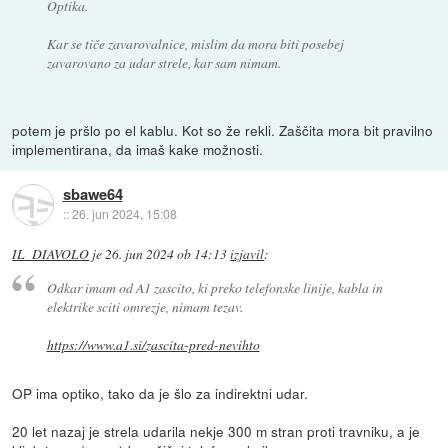
Optika.
Kar se tiče zavarovalnice, mislim da mora biti posebej
zavarovano za udar strele, kar sam nimam.
potem je pršlo po el kablu. Kot so že rekli. Zaščita mora bit pravilno
implementirana, da imaš kake možnosti.
sbawe64
::
26. jun 2024, 15:08
IL_DIAVOLO
je
26. jun 2024 ob 14:13
izjavil
:
Odkar imam od A1 zascito, ki preko telefonske linije, kabla in
elektrike sciti omrezje, nimam tezav.
https://www.a1.si/zascita-pred-nevihto
OP ima optiko, tako da je šlo za indirektni udar.
20 let nazaj je strela udarila nekje 300 m stran proti travniku, a je