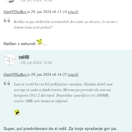
OutOfTheBox
je
28. jun 2024 ob 11:14
izjavil
:
Koliko so pa električni avtomobili dovzetni za okvaro, če ravno v
tistem času avto polniš?
Nafilan v sekundi
...
val46
::
28. jun 2024, 15:54
OutOfTheBox
je
28. jun 2024 ob 14:25
izjavil
:
Lan ni svetil ker ni bil priključen v modem. Skratka dobil sem
novega in zadeva funkcionira. Moram pa povedat da sem na
hotspotu (5G) 2 dni trpel. Dopoldne zanesljivo čez 100MB,
zvečer 1MB, niti strani ni odpiral.
Super, pol predvidevam da si rešil. Za tvoje vprašanje gor pa,