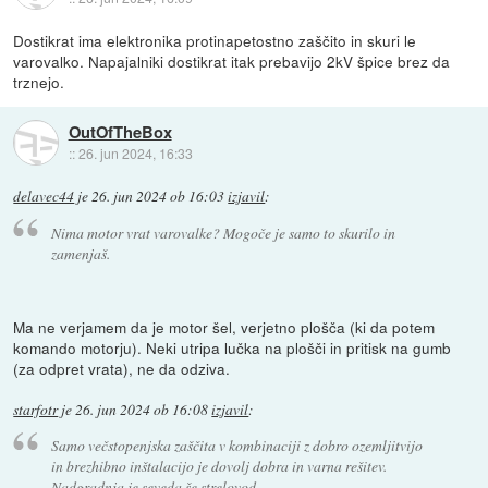
Dostikrat ima elektronika protinapetostno zaščito in skuri le
varovalko. Napajalniki dostikrat itak prebavijo 2kV špice brez da
trznejo.
OutOfTheBox
::
26. jun 2024, 16:33
delavec44
je
26. jun 2024 ob 16:03
izjavil
:
Nima motor vrat varovalke? Mogoče je samo to skurilo in
zamenjaš.
Ma ne verjamem da je motor šel, verjetno plošča (ki da potem
komando motorju). Neki utripa lučka na plošči in pritisk na gumb
(za odpret vrata), ne da odziva.
starfotr
je
26. jun 2024 ob 16:08
izjavil
:
Samo večstopenjska zaščita v kombinaciji z dobro ozemljitvijo
in brezhibno inštalacijo je dovolj dobra in varna rešitev.
Nadgradnja je seveda še strelovod.