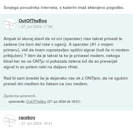
Svojega ponudnika interneta, s katerim imaš sklenjeno pogodbo.
OutOfTheBox
::
27. jun 2024, 17:58
Ampak bi skoraj stavil da mi oni (operater) niso takrat prinesli te
zadeve (ne bom dal roke v ogenj). A operater (A1 v mojem
primeru), vidi da imam vzpostavljen optični signal (tudi če ni modem
priključen) ? Vem da je takrat ta ko je prinesel modem, nekoga
klical ker se na ONTju ni pokazala zelena luč da so preverjali
signal in so potem neki na daljavo rihtal.
Rad bi sam izvedel če je dejansko vse ok z ONTjem, da ne zgubim
preveč dni medtem ko čakam na nov modem.
Zgodovina sprememb…
spremenilo:
OutOfTheBox
(
27. jun 2024 ob 18:01
)
raceboy
::
27. jun 2024, 18:41