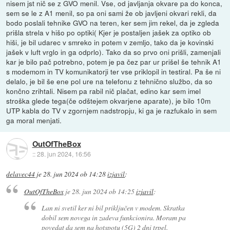
nisem jst nič se z GVO menil. Vse, od javljanja okvare pa do konca,
sem se le z A1 menil, so pa oni sami že ob javljeni okvari rekli, da
bodo poslali tehnike GVO na teren, ker sem jim rekel, da je zgleda
prišla strela v hišo po optiki( Kjer je postaljen jašek za optiko ob
hiši, je bil udarec v smreko in potem v zemljo, tako da je kovinski
jašek v luft vrglo in ga odprlo). Tako da so prvo oni prišli, zamenjali
kar je bilo pač potrebno, potem je pa čez par ur prišel še tehnik A1
s modemom in TV komunikatorji ter vse priklopil in testiral. Pa še ni
delalo, je bil še ene pol ure na telefonu z tehnično službo, da so
končno zrihtali. Nisem pa rabil nič plačat, edino kar sem imel
stroška glede tega(če odštejem okvarjene aparate), je bilo 10m
UTP kabla do TV v zgornjem nadstropju, ki ga je razfukalo in sem
ga moral menjati.
OutOfTheBox
::
28. jun 2024, 16:56
delavec44
je
28. jun 2024 ob 14:28
izjavil
:
OutOfTheBox
je
28. jun 2024 ob 14:25
izjavil
:
Lan ni svetil ker ni bil priključen v modem. Skratka
dobil sem novega in zadeva funkcionira. Moram pa
povedat da sem na hotspotu (5G) 2 dni trpel.