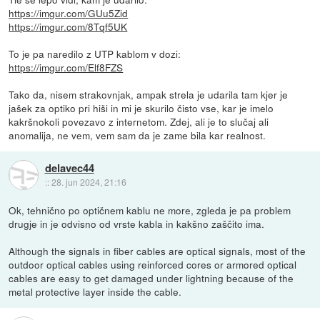
https://imgur.com/GUu5Zid
https://imgur.com/8Tqf5UK
To je pa naredilo z UTP kablom v dozi:
https://imgur.com/Elf8FZS
Tako da, nisem strakovnjak, ampak strela je udarila tam kjer je
jašek za optiko pri hiši in mi je skurilo čisto vse, kar je imelo
kakršnokoli povezavo z internetom. Zdej, ali je to slučaj ali
anomalija, ne vem, vem sam da je zame bila kar realnost.
delavec44
::
28. jun 2024, 21:16
Ok, tehnično po optičnem kablu ne more, zgleda je pa problem
drugje in je odvisno od vrste kabla in kakšno zaščito ima.
Although the signals in fiber cables are optical signals, most of the
outdoor optical cables using reinforced cores or armored optical
cables are easy to get damaged under lightning because of the
metal protective layer inside the cable.