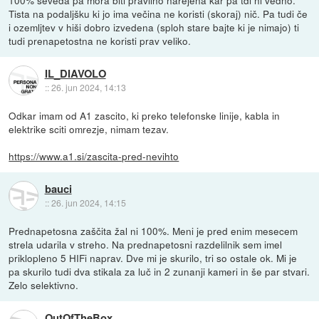
100% seveda pa mora biti pravilno narejena kar pa tdi ni vedno.
Tista na podaljšku ki jo ima večina ne koristi (skoraj) nič. Pa tudi če
i ozemljtev v hiši dobro izvedena (sploh stare bajte ki je nimajo) ti
tudi prenapetostna ne koristi prav veliko.
IL_DIAVOLO
::
26. jun 2024, 14:13
Odkar imam od A1 zascito, ki preko telefonske linije, kabla in
elektrike sciti omrezje, nimam tezav.
https://www.a1.si/zascita-pred-nevihto
bauci
::
26. jun 2024, 14:15
Prednapetosna zaščita žal ni 100%. Meni je pred enim mesecem
strela udarila v streho. Na prednapetosni razdelilnik sem imel
priklopleno 5 HIFi naprav. Dve mi je skurilo, tri so ostale ok. Mi je
pa skurilo tudi dva stikala za luč in 2 zunanji kameri in še par stvari.
Zelo selektivno.
OutOfTheBox