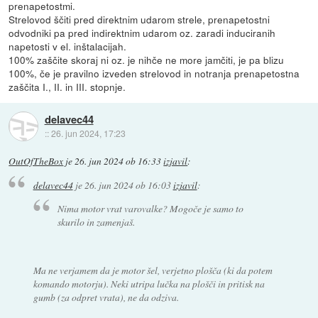
prenapetostmi.
Strelovod ščiti pred direktnim udarom strele, prenapetostni
odvodniki pa pred indirektnim udarom oz. zaradi induciranih
napetosti v el. inštalacijah.
100% zaščite skoraj ni oz. je nihče ne more jamčiti, je pa blizu
100%, če je pravilno izveden strelovod in notranja prenapetostna
zaščita I., II. in III. stopnje.
delavec44
::
26. jun 2024, 17:23
OutOfTheBox
je
26. jun 2024 ob 16:33
izjavil
:
delavec44
je
26. jun 2024 ob 16:03
izjavil
:
Nima motor vrat varovalke? Mogoče je samo to
skurilo in zamenjaš.
Ma ne verjamem da je motor šel, verjetno plošča (ki da potem
komando motorju). Neki utripa lučka na plošči in pritisk na
gumb (za odpret vrata), ne da odziva.