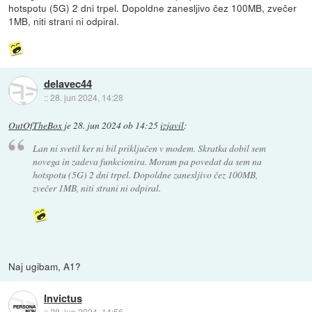
hotspotu (5G) 2 dni trpel. Dopoldne zanesljivo čez 100MB, zvečer
1MB, niti strani ni odpiral.
delavec44
::
28. jun 2024, 14:28
OutOfTheBox
je
28. jun 2024 ob 14:25
izjavil
:
Lan ni svetil ker ni bil priključen v modem. Skratka dobil sem
novega in zadeva funkcionira. Moram pa povedat da sem na
hotspotu (5G) 2 dni trpel. Dopoldne zanesljivo čez 100MB,
zvečer 1MB, niti strani ni odpiral.
Naj ugibam, A1?
Invictus
::
28. jun 2024, 14:56