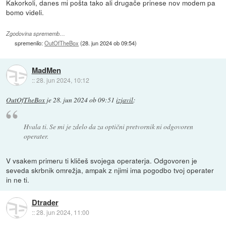
Kakorkoli, danes mi pošta tako ali drugače prinese nov modem pa
bomo videli.
Zgodovina sprememb…
spremenilo:
OutOfTheBox
(
28. jun 2024 ob 09:54
)
MadMen
::
28. jun 2024, 10:12
OutOfTheBox
je
28. jun 2024 ob 09:51
izjavil
:
Hvala ti. Se mi je zdelo da za optični pretvornik ni odgovoren
operater.
V vsakem primeru ti kličeš svojega operaterja. Odgovoren je
seveda skrbnik omrežja, ampak z njimi ima pogodbo tvoj operater
in ne ti.
Dtrader
::
28. jun 2024, 11:00