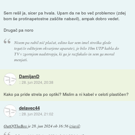
Sem rešil ja, sicer pa hvala. Upam da ne bo več problemov (zdej
bom še protinapetostne zaščite nabavil), ampak dobro vedet.
Drugač pa noro
Nisem pa rabil nič plačat, edino kar sem imel stroška glede
tega(če odštejem okvarjene aparate), je bilo 10m UTP kabla do
TV v zgornjem nadstropju, ki ga je razfukalo in sem ga moral
menjati.
DamijanD
::
28. jun 2024, 20:38
Kako pa pride strela po optiki? Mislim a ni kabel v celoti plastičen?
delavec44
::
28. jun 2024, 21:02
OutOfTheBox
je
28. jun 2024 ob 16:56
izjavil
: