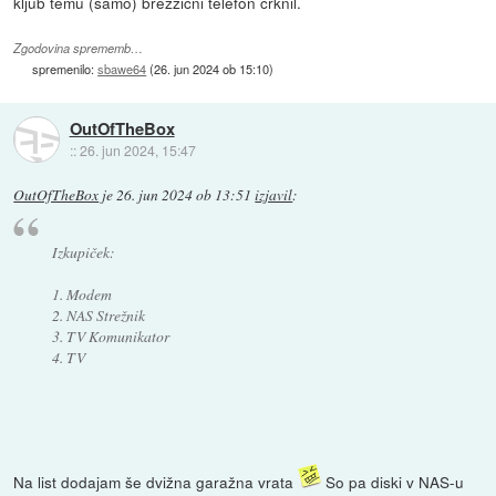
kljub temu (samo) brezžični telefon crknil.
Zgodovina sprememb…
spremenilo:
sbawe64
(
26. jun 2024 ob 15:10
)
OutOfTheBox
::
26. jun 2024, 15:47
OutOfTheBox
je
26. jun 2024 ob 13:51
izjavil
:
Izkupiček:
1. Modem
2. NAS Strežnik
3. TV Komunikator
4. TV
Na list dodajam še dvižna garažna vrata
So pa diski v NAS-u