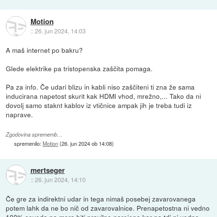
Motion
::
26. jun 2024, 14:03
A maš internet po bakru?
Glede elektrike pa tristopenska zaščita pomaga.
Pa za info. Če udari blizu in kabli niso zaščiteni ti zna že sama
inducirana napetost skurit kak HDMI vhod, mrežno,... Tako da ni
dovolj samo staknt kablov iz vtičnice ampak jih je treba tudi iz
naprave.
Zgodovina sprememb…
spremenilo:
Motion
(
26. jun 2024 ob 14:08
)
mertseger
::
26. jun 2024, 14:10
Če gre za indirektni udar in tega nimaš posebej zavarovanega
potem lahk da ne bo nič od zavarovalnice. Prenapetostna ni vedno