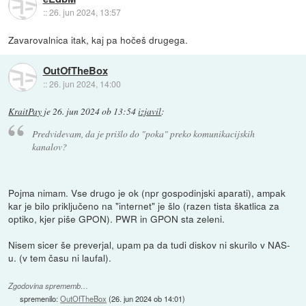
::
26. jun 2024, 13:57
Zavarovalnica itak, kaj pa hočeš drugega.
OutOfTheBox
::
26. jun 2024, 14:00
KraitPay
je
26. jun 2024 ob 13:54
izjavil
:
Predvidevam, da je prišlo do "poka" preko komunikacijskih
kanalov?
Pojma nimam. Vse drugo je ok (npr gospodinjski aparati), ampak
kar je bilo priključeno na "internet" je šlo (razen tista škatlica za
optiko, kjer piše GPON). PWR in GPON sta zeleni.
Nisem sicer še preverjal, upam pa da tudi diskov ni skurilo v NAS-
u. (v tem času ni laufal).
Zgodovina sprememb…
spremenilo:
OutOfTheBox
(
26. jun 2024 ob 14:01
)