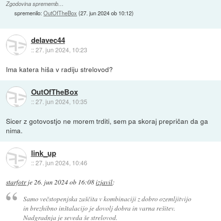
Zgodovina sprememb…
spremenilo:
OutOfTheBox
(
27. jun 2024 ob 10:12
)
delavec44
::
27. jun 2024, 10:23
Ima katera hiša v radiju strelovod?
OutOfTheBox
::
27. jun 2024, 10:35
Sicer z gotovostjo ne morem trditi, sem pa skoraj prepričan da ga
nima.
link_up
::
27. jun 2024, 10:46
starfotr
je
26. jun 2024 ob 16:08
izjavil
:
Samo večstopenjska zaščita v kombinaciji z dobro ozemljitvijo
in brezhibno inštalacijo je dovolj dobra in varna rešitev.
Nadgradnja je seveda še strelovod.