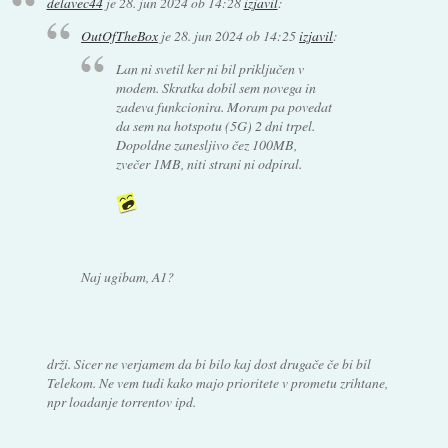
delavec44
je
28. jun 2024 ob 14:28
izjavil
:
OutOfTheBox
je
28. jun 2024 ob 14:25
izjavil
:
Lan ni svetil ker ni bil priključen v
modem. Skratka dobil sem novega in
zadeva funkcionira. Moram pa povedat
da sem na hotspotu (5G) 2 dni trpel.
Dopoldne zanesljivo čez 100MB,
zvečer 1MB, niti strani ni odpiral.
Naj ugibam, A1?
drži. Sicer ne verjamem da bi bilo kaj dost drugače če bi bil
Telekom. Ne vem tudi kako majo prioritete v prometu zrihtane,
npr loadanje torrentov ipd.