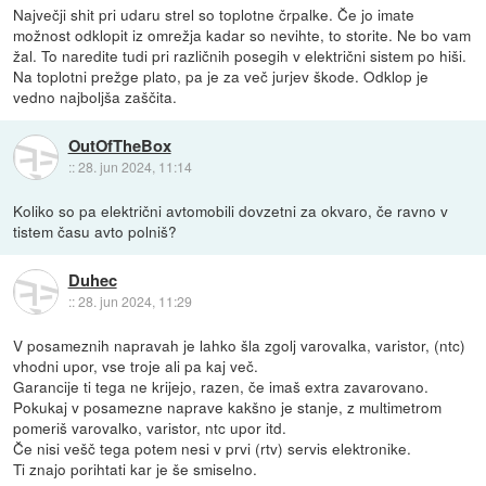
Največji shit pri udaru strel so toplotne črpalke. Če jo imate
možnost odklopit iz omrežja kadar so nevihte, to storite. Ne bo vam
žal. To naredite tudi pri različnih posegih v električni sistem po hiši.
Na toplotni prežge plato, pa je za več jurjev škode. Odklop je
vedno najboljša zaščita.
OutOfTheBox
::
28. jun 2024, 11:14
Koliko so pa električni avtomobili dovzetni za okvaro, če ravno v
tistem času avto polniš?
Duhec
::
28. jun 2024, 11:29
V posameznih napravah je lahko šla zgolj varovalka, varistor, (ntc)
vhodni upor, vse troje ali pa kaj več.
Garancije ti tega ne krijejo, razen, če imaš extra zavarovano.
Pokukaj v posamezne naprave kakšno je stanje, z multimetrom
pomeriš varovalko, varistor, ntc upor itd.
Če nisi vešč tega potem nesi v prvi (rtv) servis elektronike.
Ti znajo porihtati kar je še smiselno.