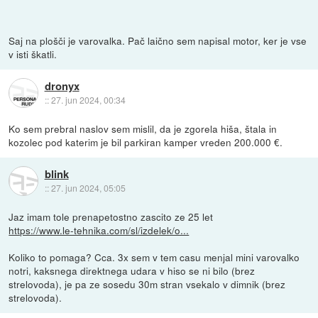
Saj na plošči je varovalka. Pač laično sem napisal motor, ker je vse
v isti škatli.
dronyx
::
27. jun 2024, 00:34
Ko sem prebral naslov sem mislil, da je zgorela hiša, štala in
kozolec pod katerim je bil parkiran kamper vreden 200.000 €.
blink
::
27. jun 2024, 05:05
Jaz imam tole prenapetostno zascito ze 25 let
https://www.le-tehnika.com/sl/izdelek/o...
Koliko to pomaga? Cca. 3x sem v tem casu menjal mini varovalko
notri, kaksnega direktnega udara v hiso se ni bilo (brez
strelovoda), je pa ze sosedu 30m stran vsekalo v dimnik (brez
strelovoda).