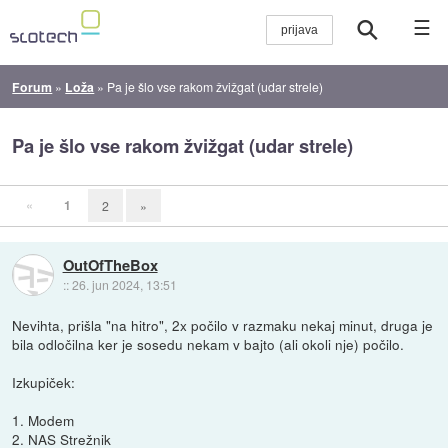
☰
Forum
»
Loža
»
Pa je šlo vse rakom žvižgat (udar strele)
Pa je šlo vse rakom žvižgat (udar strele)
«
1
2
»
OutOfTheBox
::
26. jun 2024, 13:51
Nevihta, prišla "na hitro", 2x počilo v razmaku nekaj minut, druga je
bila odločilna ker je sosedu nekam v bajto (ali okoli nje) počilo.
Izkupiček:
1. Modem
2. NAS Strežnik