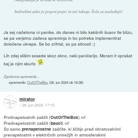
Indirektni udar je pogost pojav in nič takega. Šola za naslednjič.
Ja sej načeloma ni panike, do danes ni bilo kakšnih šusov tle blizu,
se pa verjetno zadeva spreminja in bo potreba implementirat
določene ukrepe. Se bo zrihtal, so pa sitnosti :)
Lih zdej slišim sosede skoz okno, neki paničarijo. Moram it vprašat
kaj je njim skurlo
Zgodovina sprememb…
spremenilo:
OutOfTheBox
(
26. jun 2024 ob 16:38
)
mirator
::
26. jun 2024, 17:10
Protinapetostnih zaščit (
) ni!
OutOfTheBox
Prednapetostnih zaščit (
) ni!
bauci
So samo
zaščite, ki ščitijo pred obratovalnimi
prenapetostne
prenapetostmi v električnih omrežjih in atmosferskimi