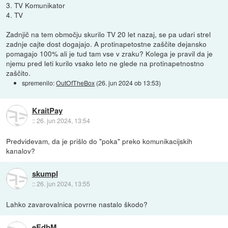
3. TV Komunikator
4. TV
Zadnjič na tem območju skurilo TV 20 let nazaj, se pa udari strel
zadnje cajte dost dogajajo. A protinapetostne zaščite dejansko
pomagajo 100% ali je tud tam vse v zraku? Kolega je pravil da je
njemu pred leti kurilo vsako leto ne glede na protinapetnostno
zaščito.
spremenilo:
OutOfTheBox
(
26. jun 2024 ob 13:53
)
KraitPay
::
26. jun 2024, 13:54
Predvidevam, da je prišlo do "poka" preko komunikacijskih
kanalov?
skumpl
::
26. jun 2024, 13:55
Lahko zavarovalnica povrne nastalo škodo?
eEdbM