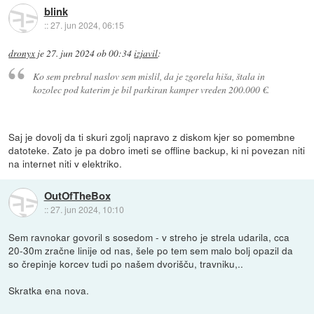
blink
::
27. jun 2024, 06:15
dronyx
je
27. jun 2024 ob 00:34
izjavil
:
Ko sem prebral naslov sem mislil, da je zgorela hiša, štala in
kozolec pod katerim je bil parkiran kamper vreden 200.000 €.
Saj je dovolj da ti skuri zgolj napravo z diskom kjer so pomembne
datoteke. Zato je pa dobro imeti se offline backup, ki ni povezan niti
na internet niti v elektriko.
OutOfTheBox
::
27. jun 2024, 10:10
Sem ravnokar govoril s sosedom - v streho je strela udarila, cca
20-30m zračne linije od nas, šele po tem sem malo bolj opazil da
so črepinje korcev tudi po našem dvorišču, travniku,..
Skratka ena nova.