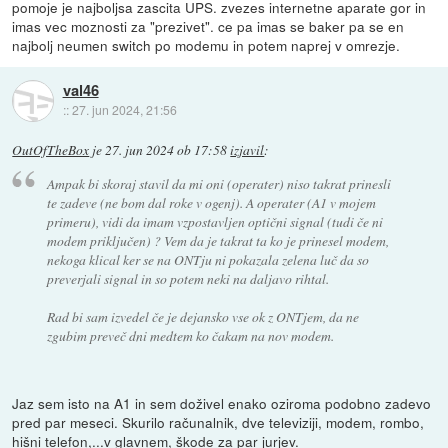
pomoje je najboljsa zascita UPS. zvezes internetne aparate gor in
imas vec moznosti za "prezivet". ce pa imas se baker pa se en
najbolj neumen switch po modemu in potem naprej v omrezje.
val46
::
27. jun 2024, 21:56
OutOfTheBox
je
27. jun 2024 ob 17:58
izjavil
:
Ampak bi skoraj stavil da mi oni (operater) niso takrat prinesli
te zadeve (ne bom dal roke v ogenj). A operater (A1 v mojem
primeru), vidi da imam vzpostavljen optični signal (tudi če ni
modem priključen) ? Vem da je takrat ta ko je prinesel modem,
nekoga klical ker se na ONTju ni pokazala zelena luč da so
preverjali signal in so potem neki na daljavo rihtal.
Rad bi sam izvedel če je dejansko vse ok z ONTjem, da ne
zgubim preveč dni medtem ko čakam na nov modem.
Jaz sem isto na A1 in sem doživel enako oziroma podobno zadevo
pred par meseci. Skurilo računalnik, dve televiziji, modem, rombo,
hišni telefon,...v glavnem, škode za par jurjev.