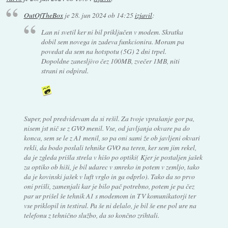
OutOfTheBox
je
28. jun 2024 ob 14:25
izjavil
:
Lan ni svetil ker ni bil priključen v modem. Skratka
dobil sem novega in zadeva funkcionira. Moram pa
povedat da sem na hotspotu (5G) 2 dni trpel.
Dopoldne zanesljivo čez 100MB, zvečer 1MB, niti
strani ni odpiral.
Super, pol predvidevam da si rešil. Za tvoje vprašanje gor pa,
nisem jst nič se z GVO menil. Vse, od javljanja okvare pa do
konca, sem se le z A1 menil, so pa oni sami že ob javljeni okvari
rekli, da bodo poslali tehnike GVO na teren, ker sem jim rekel,
da je zgleda prišla strela v hišo po optiki( Kjer je postaljen jašek
za optiko ob hiši, je bil udarec v smreko in potem v zemljo, tako
da je kovinski jašek v luft vrglo in ga odprlo). Tako da so prvo
oni prišli, zamenjali kar je bilo pač potrebno, potem je pa čez
par ur prišel še tehnik A1 s modemom in TV komunikatorji ter
vse priklopil in testiral. Pa še ni delalo, je bil še ene pol ure na
telefonu z tehnično službo, da so končno zrihtali.