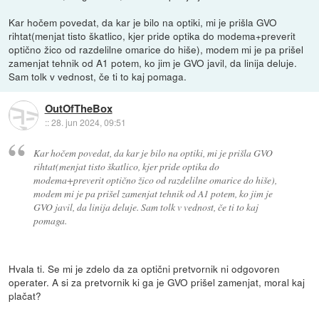
Kar hočem povedat, da kar je bilo na optiki, mi je prišla GVO
rihtat(menjat tisto škatlico, kjer pride optika do modema+preverit
optično žico od razdelilne omarice do hiše), modem mi je pa prišel
zamenjat tehnik od A1 potem, ko jim je GVO javil, da linija deluje.
Sam tolk v vednost, če ti to kaj pomaga.
OutOfTheBox
::
28. jun 2024, 09:51
Kar hočem povedat, da kar je bilo na optiki, mi je prišla GVO
rihtat(menjat tisto škatlico, kjer pride optika do
modema+preverit optično žico od razdelilne omarice do hiše),
modem mi je pa prišel zamenjat tehnik od A1 potem, ko jim je
GVO javil, da linija deluje. Sam tolk v vednost, če ti to kaj
pomaga.
Hvala ti. Se mi je zdelo da za optični pretvornik ni odgovoren
operater. A si za pretvornik ki ga je GVO prišel zamenjat, moral kaj
plačat?