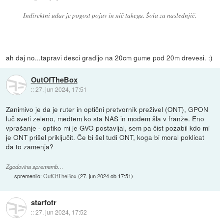
Indirektni udar je pogost pojav in nič takega. Šola za naslednjič.
ah daj no...tapravi desci gradijo na 20cm gume pod 20m drevesi. :)
OutOfTheBox
::
27. jun 2024, 17:51
Zanimivo je da je ruter in optični pretvornik preživel (ONT), GPON
luč sveti zeleno, medtem ko sta NAS in modem šla v franže. Eno
vprašanje - optiko mi je GVO postavljal, sem pa čist pozabil kdo mi
je ONT prišel priključit. Če bi šel tudi ONT, koga bi moral poklicat
da to zamenja?
Zgodovina sprememb…
spremenilo:
OutOfTheBox
(
27. jun 2024 ob 17:51
)
starfotr
::
27. jun 2024, 17:52