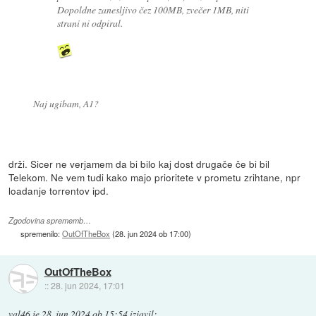
Dopoldne zanesljivo čez 100MB, zvečer 1MB, niti
strani ni odpiral.
Naj ugibam, A1?
drži. Sicer ne verjamem da bi bilo kaj dost drugače če bi bil
Telekom. Ne vem tudi kako majo prioritete v prometu zrihtane, npr
loadanje torrentov ipd.
Zgodovina sprememb…
spremenilo:
OutOfTheBox
(
28. jun 2024 ob 17:00
)
OutOfTheBox
::
28. jun 2024, 17:01
val46
je
28. jun 2024 ob 15:54
izjavil
: