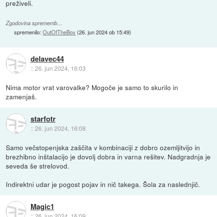
preživeli.
Zgodovina sprememb…
spremenilo:
OutOfTheBox
(
26. jun 2024 ob 15:49
)
delavec44
::
26. jun 2024, 16:03
Nima motor vrat varovalke? Mogoče je samo to skurilo in
zamenjaš.
starfotr
::
26. jun 2024, 16:08
Samo večstopenjska zaščita v kombinaciji z dobro ozemljitvijo in
brezhibno inštalacijo je dovolj dobra in varna rešitev. Nadgradnja je
seveda še strelovod.
Indirektni udar je pogost pojav in nič takega. Šola za naslednjič.
Magic1
::
26. jun 2024, 16:09