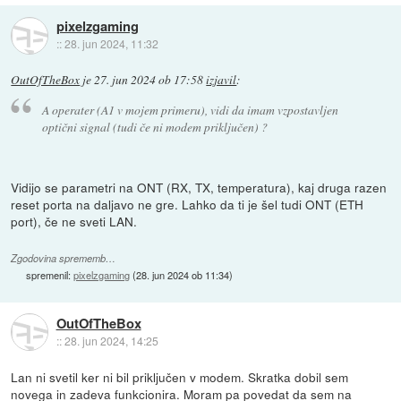
pixelzgaming
::
28. jun 2024, 11:32
OutOfTheBox
je
27. jun 2024 ob 17:58
izjavil
:
A operater (A1 v mojem primeru), vidi da imam vzpostavljen
optični signal (tudi če ni modem priključen) ?
Vidijo se parametri na ONT (RX, TX, temperatura), kaj druga razen
reset porta na daljavo ne gre. Lahko da ti je šel tudi ONT (ETH
port), če ne sveti LAN.
Zgodovina sprememb…
spremenil:
pixelzgaming
(
28. jun 2024 ob 11:34
)
OutOfTheBox
::
28. jun 2024, 14:25
Lan ni svetil ker ni bil priključen v modem. Skratka dobil sem
novega in zadeva funkcionira. Moram pa povedat da sem na