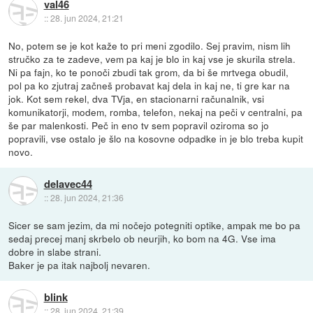
val46
::
28. jun 2024, 21:21
No, potem se je kot kaže to pri meni zgodilo. Sej pravim, nism lih
stručko za te zadeve, vem pa kaj je blo in kaj vse je skurila strela.
Ni pa fajn, ko te ponoči zbudi tak grom, da bi še mrtvega obudil,
pol pa ko zjutraj začneš probavat kaj dela in kaj ne, ti gre kar na
jok. Kot sem rekel, dva TVja, en stacionarni računalnik, vsi
komunikatorji, modem, romba, telefon, nekaj na peči v centralni, pa
še par malenkosti. Peč in eno tv sem popravil oziroma so jo
popravili, vse ostalo je šlo na kosovne odpadke in je blo treba kupit
novo.
delavec44
::
28. jun 2024, 21:36
Sicer se sam jezim, da mi nočejo potegniti optike, ampak me bo pa
sedaj precej manj skrbelo ob neurjih, ko bom na 4G. Vse ima
dobre in slabe strani.
Baker je pa itak najbolj nevaren.
blink
::
28. jun 2024, 21:39