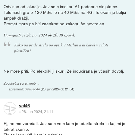
Odvisno od lokacije. Jaz sem imel pri A1 podobne simptome.
Telemach gre iz 120 MB/s le na 40 MB/s na 4G. Telekom je boljši
ampak dražji.
Promet mora pa biti zaenkrat po zakonu še nevtralen.
DamijanD
je
28. jun 2024 ob 20:38
izjavil
:
Kako pa pride strela po optiki? Mislim a ni kabel v celoti
plastičen?
Ne more priti. Po elektriki ji skuri. Že inducirana je včasih dovolj.
Zgodovina sprememb…
spremenil:
delavec44
(
28. jun 2024 ob 21:04
)
val46
::
28. jun 2024, 21:11
Ej, ne me vprašati. Jaz sam vem kam je udarila strela in kaj mi je
takrat skurilo.
Tle se lepo vidi, kam je udarilo: