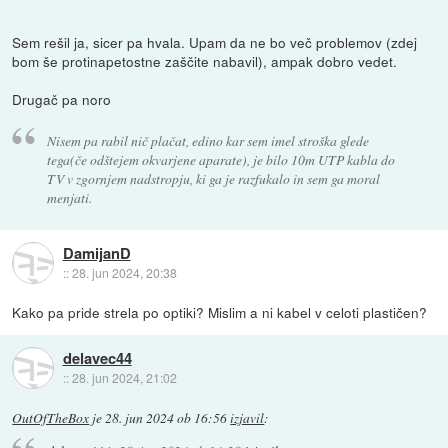
Sem rešil ja, sicer pa hvala. Upam da ne bo več problemov (zdej
bom še protinapetostne zaščite nabavil), ampak dobro vedet.
Drugač pa noro
Nisem pa rabil nič plačat, edino kar sem imel stroška glede
tega(če odštejem okvarjene aparate), je bilo 10m UTP kabla do
TV v zgornjem nadstropju, ki ga je razfukalo in sem ga moral
menjati.
DamijanD
::
28. jun 2024, 20:38
Kako pa pride strela po optiki? Mislim a ni kabel v celoti plastičen?
delavec44
::
28. jun 2024, 21:02
OutOfTheBox
je
28. jun 2024 ob 16:56
izjavil
: