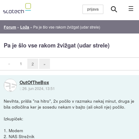
☰
Forum
»
Loža
»
Pa je šlo vse rakom žvižgat (udar strele)
Pa je šlo vse rakom žvižgat (udar strele)
«
1
2
»
OutOfTheBox
::
26. jun 2024, 13:51
Nevihta, prišla "na hitro", 2x počilo v razmaku nekaj minut, druga je
bila odločilna ker je sosedu nekam v bajto (ali okoli nje) počilo.
Izkupiček:
1. Modem
2. NAS Strežnik