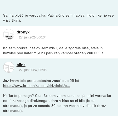
Saj na plošči je varovalka. Pač laično sem napisal motor, ker je vse
v isti škatli.
dronyx
::
27. jun 2024, 00:34
Ko sem prebral naslov sem mislil, da je zgorela hiša, štala in
kozolec pod katerim je bil parkiran kamper vreden 200.000 €.
blink
::
27. jun 2024, 05:05
Jaz imam tole prenapetostno zascito ze 25 let
https://www.le-tehnika.com/sl/izdelek/o...
Koliko to pomaga? Cca. 3x sem v tem casu menjal mini varovalko
notri, kaksnega direktnega udara v hiso se ni bilo (brez
strelovoda), je pa ze sosedu 30m stran vsekalo v dimnik (brez
strelovoda).