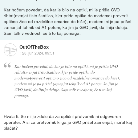
Kar hočem povedat, da kar je bilo na optiki, mi je prišla GVO
rihtat(menjat tisto škatlico, kjer pride optika do modema+preverit
optično žico od razdelilne omarice do hiše), modem mi je pa prišel
zamenjat tehnik od A1 potem, ko jim je GVO javil, da linija deluje.
Sam tolk v vednost, če ti to kaj pomaga.
OutOfTheBox
::
28. jun 2024, 09:51
Kar hočem povedat, da kar je bilo na optiki, mi je prišla GVO
rihtat(menjat tisto škatlico, kjer pride optika do
modema+preverit optično žico od razdelilne omarice do hiše),
modem mi je pa prišel zamenjat tehnik od A1 potem, ko jim je
GVO javil, da linija deluje. Sam tolk v vednost, če ti to kaj
pomaga.
Hvala ti. Se mi je zdelo da za optični pretvornik ni odgovoren
operater. A si za pretvornik ki ga je GVO prišel zamenjat, moral kaj
plačat?