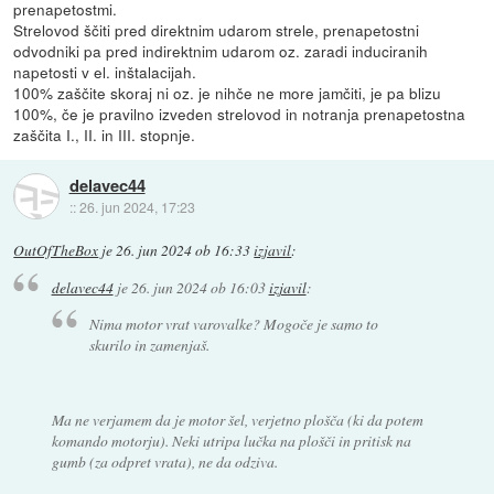
prenapetostmi.
Strelovod ščiti pred direktnim udarom strele, prenapetostni
odvodniki pa pred indirektnim udarom oz. zaradi induciranih
napetosti v el. inštalacijah.
100% zaščite skoraj ni oz. je nihče ne more jamčiti, je pa blizu
100%, če je pravilno izveden strelovod in notranja prenapetostna
zaščita I., II. in III. stopnje.
delavec44
::
26. jun 2024, 17:23
OutOfTheBox
je
26. jun 2024 ob 16:33
izjavil
:
delavec44
je
26. jun 2024 ob 16:03
izjavil
:
Nima motor vrat varovalke? Mogoče je samo to
skurilo in zamenjaš.
Ma ne verjamem da je motor šel, verjetno plošča (ki da potem
komando motorju). Neki utripa lučka na plošči in pritisk na
gumb (za odpret vrata), ne da odziva.