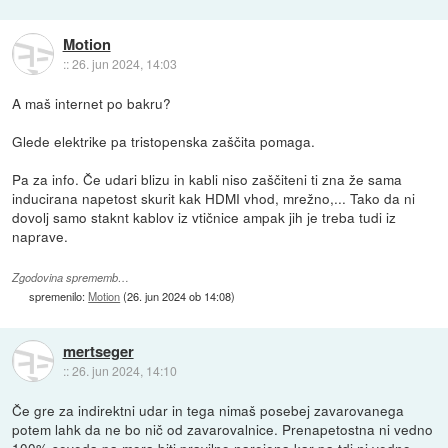
Motion
::
26. jun 2024, 14:03
A maš internet po bakru?
Glede elektrike pa tristopenska zaščita pomaga.
Pa za info. Če udari blizu in kabli niso zaščiteni ti zna že sama
inducirana napetost skurit kak HDMI vhod, mrežno,... Tako da ni
dovolj samo staknt kablov iz vtičnice ampak jih je treba tudi iz
naprave.
Zgodovina sprememb…
spremenilo:
Motion
(
26. jun 2024 ob 14:08
)
mertseger
::
26. jun 2024, 14:10
Če gre za indirektni udar in tega nimaš posebej zavarovanega
potem lahk da ne bo nič od zavarovalnice. Prenapetostna ni vedno