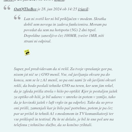
OutOfTheBox
je
28. jun 2024 ob 14:25
izjavil
:
Lan ni svetil ker ni bil priključen v modem. Skratka
dobil sem novega in zadeva funkcionira. Moram pa
povedat da sem na hotspotu (5G) 2 dni trpel.
Dopoldne zanesljivo čez 100MB, zvečer 1MB, niti
strani ni odpiral.
Super, pol predvidevam da si rešil. Za tvoje vprašanje gor pa,
nisem jst nič se z GVO menil. Vse, od javljanja okvare pa do
konca, sem se le z A1 menil, so pa oni sami že ob javljeni okvari
rekli, da bodo poslali tehnike GVO na teren, ker sem jim rekel,
da je zgleda prišla strela v hišo po optiki( Kjer je postaljen jašek
za optiko ob hiši, je bil udarec v smreko in potem v zemljo, tako
da je kovinski jašek v luft vrglo in ga odprlo). Tako da so prvo
oni prišli, zamenjali kar je bilo pač potrebno, potem je pa čez
par ur prišel še tehnik A1 s modemom in TV komunikatorji ter
vse priklopil in testiral. Pa še ni delalo, je bil še ene pol ure na
telefonu z tehnično službo, da so končno zrihtali.