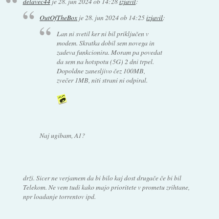
delavec44
je
28. jun 2024 ob 14:28
izjavil
:
OutOfTheBox
je
28. jun 2024 ob 14:25
izjavil
:
Lan ni svetil ker ni bil priključen v
modem. Skratka dobil sem novega in
zadeva funkcionira. Moram pa povedat
da sem na hotspotu (5G) 2 dni trpel.
Dopoldne zanesljivo čez 100MB,
zvečer 1MB, niti strani ni odpiral.
Naj ugibam, A1?
drži. Sicer ne verjamem da bi bilo kaj dost drugače če bi bil
Telekom. Ne vem tudi kako majo prioritete v prometu zrihtane,
npr loadanje torrentov ipd.