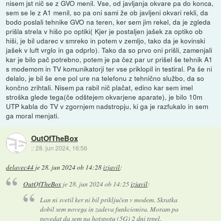
nisem jst nič se z GVO menil. Vse, od javljanja okvare pa do konca,
sem se le z A1 menil, so pa oni sami že ob javljeni okvari rekli, da
bodo poslali tehnike GVO na teren, ker sem jim rekel, da je zgleda
prišla strela v hišo po optiki( Kjer je postaljen jašek za optiko ob
hiši, je bil udarec v smreko in potem v zemljo, tako da je kovinski
jašek v luft vrglo in ga odprlo). Tako da so prvo oni prišli, zamenjali
kar je bilo pač potrebno, potem je pa čez par ur prišel še tehnik A1
s modemom in TV komunikatorji ter vse priklopil in testiral. Pa še ni
delalo, je bil še ene pol ure na telefonu z tehnično službo, da so
končno zrihtali. Nisem pa rabil nič plačat, edino kar sem imel
stroška glede tega(če odštejem okvarjene aparate), je bilo 10m
UTP kabla do TV v zgornjem nadstropju, ki ga je razfukalo in sem
ga moral menjati.
OutOfTheBox
::
28. jun 2024, 16:56
delavec44
je
28. jun 2024 ob 14:28
izjavil
:
OutOfTheBox
je
28. jun 2024 ob 14:25
izjavil
:
Lan ni svetil ker ni bil priključen v modem. Skratka
dobil sem novega in zadeva funkcionira. Moram pa
povedat da sem na hotspotu (5G) 2 dni trpel.