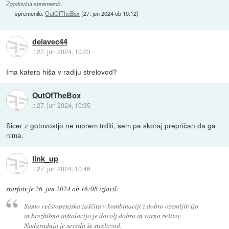
Zgodovina sprememb…
spremenilo:
OutOfTheBox
(
27. jun 2024 ob 10:12
)
delavec44
::
27. jun 2024, 10:23
Ima katera hiša v radiju strelovod?
OutOfTheBox
::
27. jun 2024, 10:35
Sicer z gotovostjo ne morem trditi, sem pa skoraj prepričan da ga
nima.
link_up
::
27. jun 2024, 10:46
starfotr
je
26. jun 2024 ob 16:08
izjavil
:
Samo večstopenjska zaščita v kombinaciji z dobro ozemljitvijo
in brezhibno inštalacijo je dovolj dobra in varna rešitev.
Nadgradnja je seveda še strelovod.