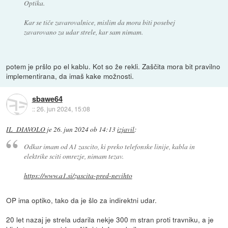
Optika.
Kar se tiče zavarovalnice, mislim da mora biti posebej
zavarovano za udar strele, kar sam nimam.
potem je pršlo po el kablu. Kot so že rekli. Zaščita mora bit pravilno
implementirana, da imaš kake možnosti.
sbawe64
::
26. jun 2024, 15:08
IL_DIAVOLO
je
26. jun 2024 ob 14:13
izjavil
:
Odkar imam od A1 zascito, ki preko telefonske linije, kabla in
elektrike sciti omrezje, nimam tezav.
https://www.a1.si/zascita-pred-nevihto
OP ima optiko, tako da je šlo za indirektni udar.
20 let nazaj je strela udarila nekje 300 m stran proti travniku, a je