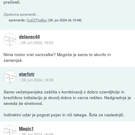
preživeli.
Zgodovina sprememb…
spremenilo:
OutOfTheBox
(
26. jun 2024 ob 15:49
)
delavec44
::
26. jun 2024, 16:03
Nima motor vrat varovalke? Mogoče je samo to skurilo in
zamenjaš.
starfotr
::
26. jun 2024, 16:08
Samo večstopenjska zaščita v kombinaciji z dobro ozemljitvijo in
brezhibno inštalacijo je dovolj dobra in varna rešitev. Nadgradnja je
seveda še strelovod.
Indirektni udar je pogost pojav in nič takega. Šola za naslednjič.
Magic1
::
26. jun 2024, 16:09