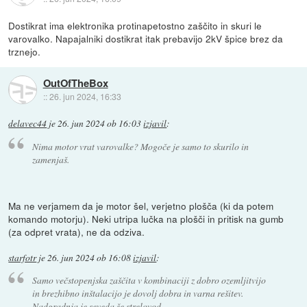
Dostikrat ima elektronika protinapetostno zaščito in skuri le
varovalko. Napajalniki dostikrat itak prebavijo 2kV špice brez da
trznejo.
OutOfTheBox
::
26. jun 2024, 16:33
delavec44
je
26. jun 2024 ob 16:03
izjavil
:
Nima motor vrat varovalke? Mogoče je samo to skurilo in
zamenjaš.
Ma ne verjamem da je motor šel, verjetno plošča (ki da potem
komando motorju). Neki utripa lučka na plošči in pritisk na gumb
(za odpret vrata), ne da odziva.
starfotr
je
26. jun 2024 ob 16:08
izjavil
:
Samo večstopenjska zaščita v kombinaciji z dobro ozemljitvijo
in brezhibno inštalacijo je dovolj dobra in varna rešitev.
Nadgradnja je seveda še strelovod.