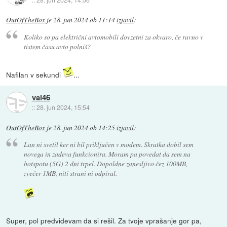
OutOfTheBox
je
28. jun 2024 ob 11:14
izjavil
:
Koliko so pa električni avtomobili dovzetni za okvaro, če ravno v
tistem času avto polniš?
Nafilan v sekundi
...
val46
::
28. jun 2024, 15:54
OutOfTheBox
je
28. jun 2024 ob 14:25
izjavil
:
Lan ni svetil ker ni bil priključen v modem. Skratka dobil sem
novega in zadeva funkcionira. Moram pa povedat da sem na
hotspotu (5G) 2 dni trpel. Dopoldne zanesljivo čez 100MB,
zvečer 1MB, niti strani ni odpiral.
Super, pol predvidevam da si rešil. Za tvoje vprašanje gor pa,