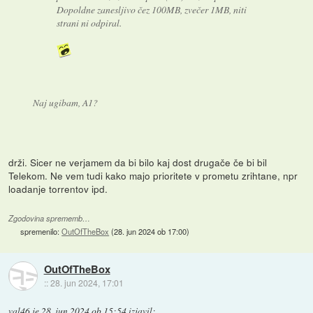
Dopoldne zanesljivo čez 100MB, zvečer 1MB, niti
strani ni odpiral.
Naj ugibam, A1?
drži. Sicer ne verjamem da bi bilo kaj dost drugače če bi bil
Telekom. Ne vem tudi kako majo prioritete v prometu zrihtane, npr
loadanje torrentov ipd.
Zgodovina sprememb…
spremenilo:
OutOfTheBox
(
28. jun 2024 ob 17:00
)
OutOfTheBox
::
28. jun 2024, 17:01
val46
je
28. jun 2024 ob 15:54
izjavil
: