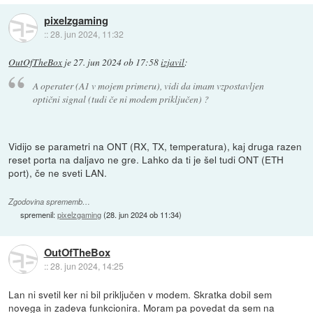
pixelzgaming
::
28. jun 2024, 11:32
OutOfTheBox
je
27. jun 2024 ob 17:58
izjavil
:
A operater (A1 v mojem primeru), vidi da imam vzpostavljen
optični signal (tudi če ni modem priključen) ?
Vidijo se parametri na ONT (RX, TX, temperatura), kaj druga razen
reset porta na daljavo ne gre. Lahko da ti je šel tudi ONT (ETH
port), če ne sveti LAN.
Zgodovina sprememb…
spremenil:
pixelzgaming
(
28. jun 2024 ob 11:34
)
OutOfTheBox
::
28. jun 2024, 14:25
Lan ni svetil ker ni bil priključen v modem. Skratka dobil sem
novega in zadeva funkcionira. Moram pa povedat da sem na