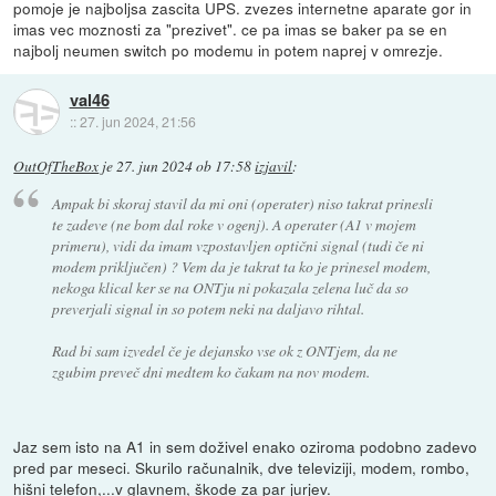
pomoje je najboljsa zascita UPS. zvezes internetne aparate gor in
imas vec moznosti za "prezivet". ce pa imas se baker pa se en
najbolj neumen switch po modemu in potem naprej v omrezje.
val46
::
27. jun 2024, 21:56
OutOfTheBox
je
27. jun 2024 ob 17:58
izjavil
:
Ampak bi skoraj stavil da mi oni (operater) niso takrat prinesli
te zadeve (ne bom dal roke v ogenj). A operater (A1 v mojem
primeru), vidi da imam vzpostavljen optični signal (tudi če ni
modem priključen) ? Vem da je takrat ta ko je prinesel modem,
nekoga klical ker se na ONTju ni pokazala zelena luč da so
preverjali signal in so potem neki na daljavo rihtal.
Rad bi sam izvedel če je dejansko vse ok z ONTjem, da ne
zgubim preveč dni medtem ko čakam na nov modem.
Jaz sem isto na A1 in sem doživel enako oziroma podobno zadevo
pred par meseci. Skurilo računalnik, dve televiziji, modem, rombo,
hišni telefon,...v glavnem, škode za par jurjev.