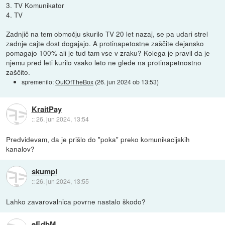
3. TV Komunikator
4. TV
Zadnjič na tem območju skurilo TV 20 let nazaj, se pa udari strel
zadnje cajte dost dogajajo. A protinapetostne zaščite dejansko
pomagajo 100% ali je tud tam vse v zraku? Kolega je pravil da je
njemu pred leti kurilo vsako leto ne glede na protinapetnostno
zaščito.
spremenilo:
OutOfTheBox
(
26. jun 2024 ob 13:53
)
KraitPay
::
26. jun 2024, 13:54
Predvidevam, da je prišlo do "poka" preko komunikacijskih
kanalov?
skumpl
::
26. jun 2024, 13:55
Lahko zavarovalnica povrne nastalo škodo?
eEdbM