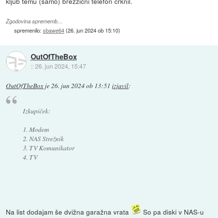
kljub temu (samo) brezžični telefon crknil.
Zgodovina sprememb…
spremenilo:
sbawe64
(
26. jun 2024 ob 15:10
)
OutOfTheBox
::
26. jun 2024, 15:47
OutOfTheBox
je
26. jun 2024 ob 13:51
izjavil
:
Izkupiček:
1. Modem
2. NAS Strežnik
3. TV Komunikator
4. TV
Na list dodajam še dvižna garažna vrata
So pa diski v NAS-u