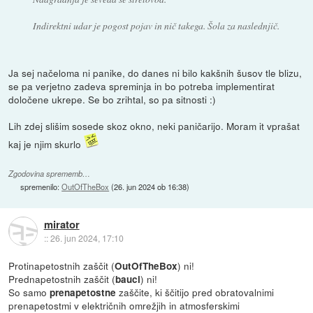
Indirektni udar je pogost pojav in nič takega. Šola za naslednjič.
Ja sej načeloma ni panike, do danes ni bilo kakšnih šusov tle blizu,
se pa verjetno zadeva spreminja in bo potreba implementirat
določene ukrepe. Se bo zrihtal, so pa sitnosti :)
Lih zdej slišim sosede skoz okno, neki paničarijo. Moram it vprašat
kaj je njim skurlo
Zgodovina sprememb…
spremenilo:
OutOfTheBox
(
26. jun 2024 ob 16:38
)
mirator
::
26. jun 2024, 17:10
Protinapetostnih zaščit (
) ni!
OutOfTheBox
Prednapetostnih zaščit (
) ni!
bauci
So samo
zaščite, ki ščitijo pred obratovalnimi
prenapetostne
prenapetostmi v električnih omrežjih in atmosferskimi