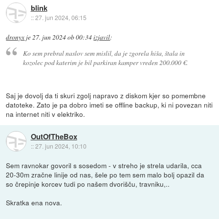
blink
::
27. jun 2024, 06:15
dronyx
je
27. jun 2024 ob 00:34
izjavil
:
Ko sem prebral naslov sem mislil, da je zgorela hiša, štala in
kozolec pod katerim je bil parkiran kamper vreden 200.000 €.
Saj je dovolj da ti skuri zgolj napravo z diskom kjer so pomembne
datoteke. Zato je pa dobro imeti se offline backup, ki ni povezan niti
na internet niti v elektriko.
OutOfTheBox
::
27. jun 2024, 10:10
Sem ravnokar govoril s sosedom - v streho je strela udarila, cca
20-30m zračne linije od nas, šele po tem sem malo bolj opazil da
so črepinje korcev tudi po našem dvorišču, travniku,..
Skratka ena nova.