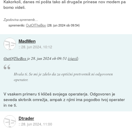
Kakorkoli, danes mi pošta tako ali drugače prinese nov modem pa
bomo videli.
Zgodovina sprememb…
spremenilo:
OutOfTheBox
(
28. jun 2024 ob 09:54
)
MadMen
::
28. jun 2024, 10:12
OutOfTheBox
je
28. jun 2024 ob 09:51
izjavil
:
Hvala ti. Se mi je zdelo da za optični pretvornik ni odgovoren
operater.
V vsakem primeru ti kličeš svojega operaterja. Odgovoren je
seveda skrbnik omrežja, ampak z njimi ima pogodbo tvoj operater
in ne ti.
Dtrader
::
28. jun 2024, 11:00