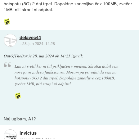
hotspotu (5G) 2 dni trpel. Dopoldne zanesljivo čez 100MB, zvečer
1MB, niti strani ni odpiral.
delavec44
::
28. jun 2024, 14:28
OutOfTheBox
je
28. jun 2024 ob 14:25
izjavil
:
Lan ni svetil ker ni bil priključen v modem. Skratka dobil sem
novega in zadeva funkcionira. Moram pa povedat da sem na
hotspotu (5G) 2 dni trpel. Dopoldne zanesljivo čez 100MB,
zvečer 1MB, niti strani ni odpiral.
Naj ugibam, A1?
Invictus
::
28. jun 2024, 14:56