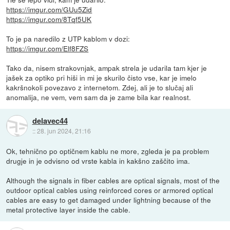
https://imgur.com/GUu5Zid
https://imgur.com/8Tqf5UK
To je pa naredilo z UTP kablom v dozi:
https://imgur.com/Elf8FZS
Tako da, nisem strakovnjak, ampak strela je udarila tam kjer je
jašek za optiko pri hiši in mi je skurilo čisto vse, kar je imelo
kakršnokoli povezavo z internetom. Zdej, ali je to slučaj ali
anomalija, ne vem, vem sam da je zame bila kar realnost.
delavec44
::
28. jun 2024, 21:16
Ok, tehnično po optičnem kablu ne more, zgleda je pa problem
drugje in je odvisno od vrste kabla in kakšno zaščito ima.
Although the signals in fiber cables are optical signals, most of the
outdoor optical cables using reinforced cores or armored optical
cables are easy to get damaged under lightning because of the
metal protective layer inside the cable.