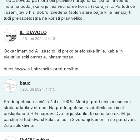
100% seveda pa mora biti pravilno narejena kar pa tdi ni vedno.
Tista na podaljšku ki jo ima večina ne koristi (skoraj) nič. Pa tudi če
i ozemljtev v hiši dobro izvedena (sploh stare bajte ki je nimajo) ti
tudi prenapetostna ne koristi prav veliko.
IL_DIAVOLO
::
26. jun 2024, 14:13
Odkar imam od A1 zascito, ki preko telefonske linije, kabla in
elektrike sciti omrezje, nimam tezav.
https://www.a1.si/zascita-pred-nevihto
bauci
::
26. jun 2024, 14:15
Prednapetosna zaščita žal ni 100%. Meni je pred enim mesecem
strela udarila v streho. Na prednapetosni razdelilnik sem imel
priklopleno 5 HIFi naprav. Dve mi je skurilo, tri so ostale ok. Mi je
pa skurilo tudi dva stikala za luč in 2 zunanji kameri in še par stvari.
Zelo selektivno.
OutOfTheBox