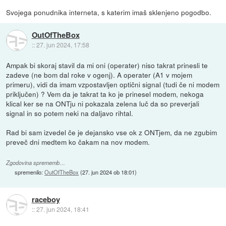
Svojega ponudnika interneta, s katerim imaš sklenjeno pogodbo.
OutOfTheBox
::
27. jun 2024, 17:58
Ampak bi skoraj stavil da mi oni (operater) niso takrat prinesli te
zadeve (ne bom dal roke v ogenj). A operater (A1 v mojem
primeru), vidi da imam vzpostavljen optični signal (tudi če ni modem
priključen) ? Vem da je takrat ta ko je prinesel modem, nekoga
klical ker se na ONTju ni pokazala zelena luč da so preverjali
signal in so potem neki na daljavo rihtal.
Rad bi sam izvedel če je dejansko vse ok z ONTjem, da ne zgubim
preveč dni medtem ko čakam na nov modem.
Zgodovina sprememb…
spremenilo:
OutOfTheBox
(
27. jun 2024 ob 18:01
)
raceboy
::
27. jun 2024, 18:41