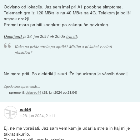
Odvisno od lokacije. Jaz sem imel pri A1 podobne simptome.
Telemach gre iz 120 MB/s le na 40 MB/s na 4G. Telekom je boljši
ampak dražji.
Promet mora pa biti zaenkrat po zakonu še nevtralen.
DamijanD
je
28. jun 2024 ob 20:38
izjavil
:
Kako pa pride strela po optiki? Mislim a ni kabel v celoti
plastičen?
Ne more priti. Po elektriki ji skuri. Že inducirana je včasih dovolj.
Zgodovina sprememb…
spremenil:
delavec44
(
28. jun 2024 ob 21:04
)
val46
::
28. jun 2024, 21:11
Ej, ne me vprašati. Jaz sam vem kam je udarila strela in kaj mi je
takrat skurilo.
Tle se lepo vidi, kam je udarilo: