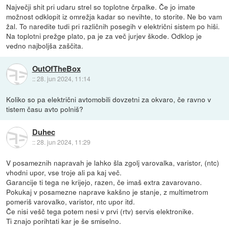
Največji shit pri udaru strel so toplotne črpalke. Če jo imate
možnost odklopit iz omrežja kadar so nevihte, to storite. Ne bo vam
žal. To naredite tudi pri različnih posegih v električni sistem po hiši.
Na toplotni prežge plato, pa je za več jurjev škode. Odklop je
vedno najboljša zaščita.
OutOfTheBox
::
28. jun 2024, 11:14
Koliko so pa električni avtomobili dovzetni za okvaro, če ravno v
tistem času avto polniš?
Duhec
::
28. jun 2024, 11:29
V posameznih napravah je lahko šla zgolj varovalka, varistor, (ntc)
vhodni upor, vse troje ali pa kaj več.
Garancije ti tega ne krijejo, razen, če imaš extra zavarovano.
Pokukaj v posamezne naprave kakšno je stanje, z multimetrom
pomeriš varovalko, varistor, ntc upor itd.
Če nisi vešč tega potem nesi v prvi (rtv) servis elektronike.
Ti znajo porihtati kar je še smiselno.