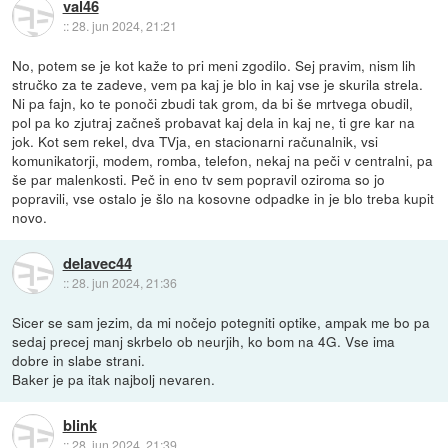
val46
::
28. jun 2024, 21:21
No, potem se je kot kaže to pri meni zgodilo. Sej pravim, nism lih
stručko za te zadeve, vem pa kaj je blo in kaj vse je skurila strela.
Ni pa fajn, ko te ponoči zbudi tak grom, da bi še mrtvega obudil,
pol pa ko zjutraj začneš probavat kaj dela in kaj ne, ti gre kar na
jok. Kot sem rekel, dva TVja, en stacionarni računalnik, vsi
komunikatorji, modem, romba, telefon, nekaj na peči v centralni, pa
še par malenkosti. Peč in eno tv sem popravil oziroma so jo
popravili, vse ostalo je šlo na kosovne odpadke in je blo treba kupit
novo.
delavec44
::
28. jun 2024, 21:36
Sicer se sam jezim, da mi nočejo potegniti optike, ampak me bo pa
sedaj precej manj skrbelo ob neurjih, ko bom na 4G. Vse ima
dobre in slabe strani.
Baker je pa itak najbolj nevaren.
blink
::
28. jun 2024, 21:39