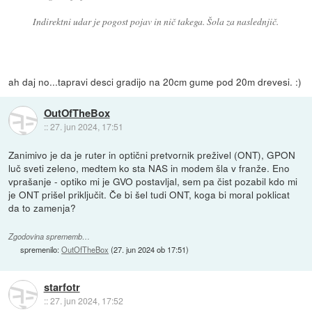
Indirektni udar je pogost pojav in nič takega. Šola za naslednjič.
ah daj no...tapravi desci gradijo na 20cm gume pod 20m drevesi. :)
OutOfTheBox
::
27. jun 2024, 17:51
Zanimivo je da je ruter in optični pretvornik preživel (ONT), GPON
luč sveti zeleno, medtem ko sta NAS in modem šla v franže. Eno
vprašanje - optiko mi je GVO postavljal, sem pa čist pozabil kdo mi
je ONT prišel priključit. Če bi šel tudi ONT, koga bi moral poklicat
da to zamenja?
Zgodovina sprememb…
spremenilo:
OutOfTheBox
(
27. jun 2024 ob 17:51
)
starfotr
::
27. jun 2024, 17:52