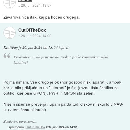
::
26. jun 2024, 13:57
Zavarovalnica itak, kaj pa hočeš drugega.
OutOfTheBox
::
26. jun 2024, 14:00
KraitPay
je
26. jun 2024 ob 13:54
izjavil
:
Predvidevam, da je prišlo do "poka" preko komunikacijskih
kanalov?
Pojma nimam. Vse drugo je ok (npr gospodinjski aparati), ampak
kar je bilo priključeno na "internet" je šlo (razen tista škatlica za
optiko, kjer piše GPON). PWR in GPON sta zeleni.
Nisem sicer še preverjal, upam pa da tudi diskov ni skurilo v NAS-
u. (v tem času ni laufal).
Zgodovina sprememb…
spremenilo:
OutOfTheBox
(
26. jun 2024 ob 14:01
)