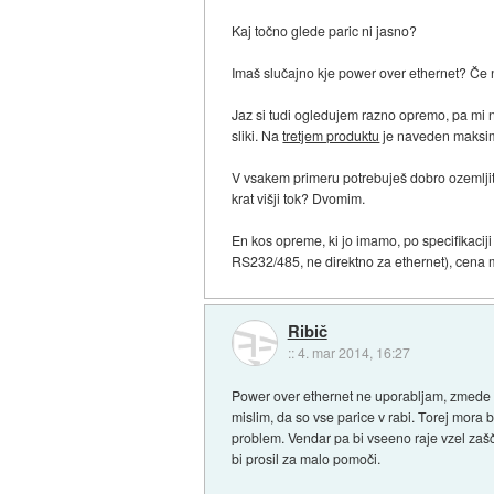
Kaj točno glede paric ni jasno?
Imaš slučajno kje power over ethernet? Če 
Jaz si tudi ogledujem razno opremo, pa mi ni
sliki. Na
tretjem produktu
je naveden maksima
V vsakem primeru potrebuješ dobro ozemljitev
krat višji tok? Dvomim.
En kos opreme, ki jo imamo, po specifikacij
RS232/485, ne direktno za ethernet), cena 
Ribič
::
4. mar 2014, 16:27
Power over ethernet ne uporabljam, zmede me 
mislim, da so vse parice v rabi. Torej mora b
problem. Vendar pa bi vseeno raje vzel zašči
bi prosil za malo pomoči.