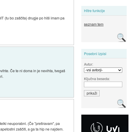
Hitre funkcije
IT (tu bo zaščita) drugje po hiši imam pa
seznam tem
Posebni izpisi
Avtor:
vihte. Če te ni doma in je nevihta, tvegaš
ri.
Ključna beseda:
zdelki neuporabni. (Če "pretiravam", pa
apetostni zaščiti, a ga ta hip ne najdem.