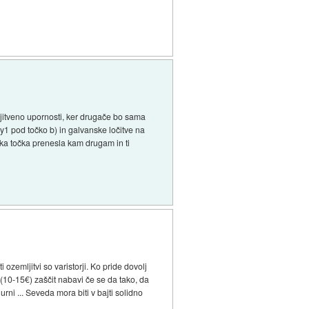
mljitveno upornosti, ker drugače bo sama
y1 pod točko b) in galvanske ločitve na
bka točka prenesla kam drugam in ti
 ozemljitvi so varistorji. Ko pride dovolj
i (10-15€) zaščit nabavi če se da tako, da
rni ... Seveda mora biti v bajti solidno