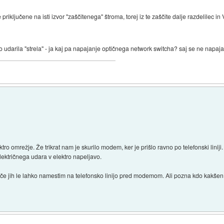
riključene na isti izvor "zaščitenega" štroma, torej iz te zaščite dalje razdelilec i
e bo udarila "strela" - ja kaj pa napajanje optičnega network switcha? saj se ne napaj
ktro omrežje. Že trikrat nam je skurilo modem, ker je prišlo ravno po telefonski liniji. 
lektričnega udara v elektro napeljavo.
tev, če jih le lahko namestim na telefonsko linijo pred modemom. Ali pozna kdo kakš