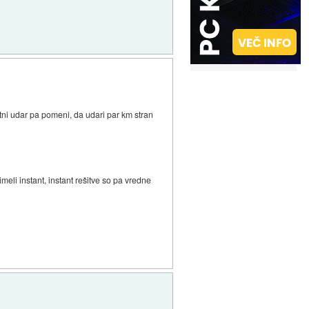
ktni udar pa pomeni, da udari par km stran
meli instant, instant rešitve so pa vredne