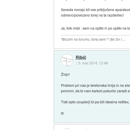
Seveda morajo bit vse priključene aparature p
odvisno/povezano torej na ta razdelilec!
Ja, folk misli : sem na optiki in po optiki n
"Bluzim na forumu, torej sem !" (še živ ) ...
Ribič
::
5. mar 2014, 12:48
Živjo!
Problem pri nas je telefonska linija in ne ele
pomnim, da bi nam karkoli pokurilo zaradi e
Tisti opto-couplerji bi pa bili idealna reši
lp