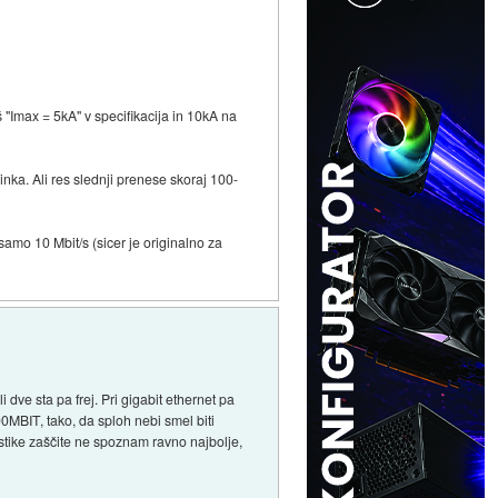
 "Imax = 5kA" v specifikacija in 10kA na
inka. Ali res slednji prenese skoraj 100-
amo 10 Mbit/s (sicer je originalno za
dve sta pa frej. Pri gigabit ethernet pa
00MBIT, tako, da sploh nebi smel biti
ristike zaščite ne spoznam ravno najbolje,