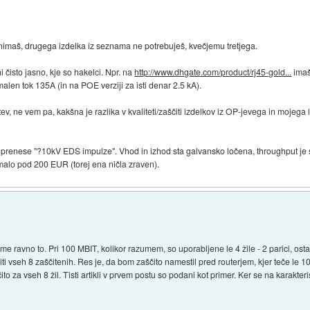
nimaš, drugega izdelka iz seznama ne potrebuješ, kvečjemu tretjega.
 čisto jasno, kje so hakelci. Npr. na
http://www.dhgate.com/product/rj45-gold...
imaš
len tok 135A (in na POE verziji za isti denar 2.5 kA).
, ne vem pa, kakšna je razlika v kvaliteti/zaščiti izdelkov iz OP-jevega in mojega l
i prenese "?10kV EDS impulze". Vhod in izhod sta galvansko ločena, throughput je s
malo pod 200 EUR (torej ena ničla zraven).
ravno to. Pri 100 MBIT, kolikor razumem, so uporabljene le 4 žile - 2 parici, ostali 
iti vseh 8 zaščitenih. Res je, da bom zaščito namestil pred routerjem, kjer teče le 1
to za vseh 8 žil. Tisti artikli v prvem postu so podani kot primer. Ker se na karakte