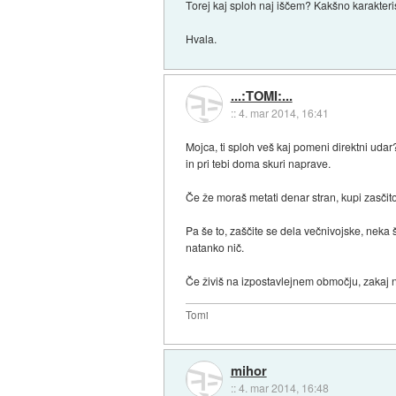
Torej kaj sploh naj iščem? Kakšno karakteri
Hvala.
...:TOMI:...
::
4. mar 2014, 16:41
Mojca, ti sploh veš kaj pomeni direktni udar
in pri tebi doma skuri naprave.
Če že moraš metati denar stran, kupi zasčito
Pa še to, zaščite se dela večnivojske, neka š
natanko nič.
Če živiš na izpostavlejnem območju, zakaj n
Tomi
mihor
::
4. mar 2014, 16:48