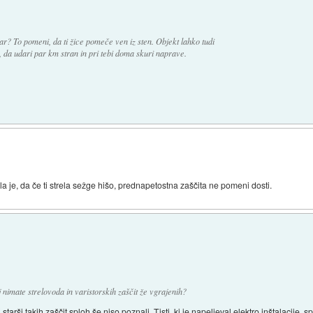
ar? To pomeni, da ti žice pomeče ven iz sten. Objekt lahko tudi
, da udari par km stran in pri tebi doma skuri naprave.
a je, da če ti strela sežge hišo, prednapetostna zaščita ne pomeni dosti.
 nimate strelovoda in varistorskih zaščit že vgrajenih?
ri starši takih zaščit sploh še niso poznali. Tisti, ki je napeljeval elektro inštalacije,