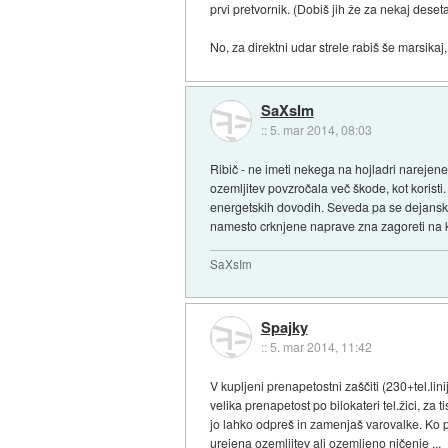
prvi pretvornik. (Dobiš jih že za nekaj deset
No, za direktni udar strele rabiš še marsikaj, 
SaXsIm
::
5. mar 2014, 08:03
Ribič - ne imeti nekega na hojladri narejene
ozemljitev povzročala več škode, kot koristi
energetskih dovodih. Seveda pa se dejansko 
namesto crknjene naprave zna zagoreti na k
SaXsIm
Spajky
::
5. mar 2014, 11:42
V kupljeni prenapetostni zaščiti (230+tel.lini
velika prenapetost po bilokateri tel.žici, za 
jo lahko odpreš in zamenjaš varovalke. Ko par
urejena ozemljitev ali ozemljeno ničenje ...