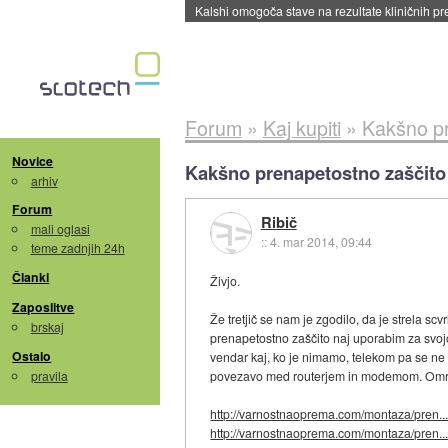
Sandisk že prodal več kot polovico SSD-jev za 
Forum
»
Kaj kupiti
»
Kakšno pr
Novice
Kakšno prenapetostno zaščito
arhiv
Forum
Ribič
mali oglasi
::
4. mar 2014, 09:44
teme zadnjih 24h
Članki
Živjo.
Zaposlitve
Že tretjič se nam je zgodilo, da je strela s
brskaj
prenapetostno zaščito naj uporabim za svojo
Ostalo
vendar kaj, ko je nimamo, telekom pa se ne 
pravila
povezavo med routerjem in modemom. Omrežna
http://varnostnaoprema.com/montaza/pren..
http://varnostnaoprema.com/montaza/pren..