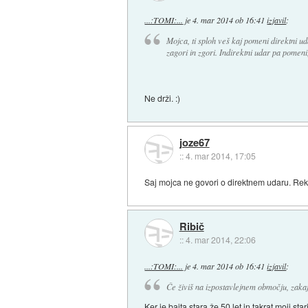
...:TOMI:...
je
4. mar 2014 ob 16:41
izjavil
:
Mojca, ti sploh veš kaj pomeni direktni ud
zagori in zgori. Indirektni udar pa pomeni
Ne drži. :)
joze67
::
4. mar 2014, 17:05
Saj mojca ne govori o direktnem udaru. Rekl
Ribič
::
4. mar 2014, 22:06
...:TOMI:...
je
4. mar 2014 ob 16:41
izjavil
:
Če živiš na izpostavlejnem območju, zakaj
Ker je bajta stara že 50 let in takrat moji sta