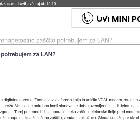
naslednji dve leti
::
včeraj ob 11:37
enapetostno zaščito potrebujem za LAN?
 potrebujem za LAN?
cvrla digitalno opremo. Zadela je v telefonsko linijo in uničila VDSL modem, router i
 mrežo. Vem, da je potrebno imeti stanovanje dobro ozemljeno in tudi delam na tem.
zgane... Torej potrebno bi bilo uporabiti neko zaščito telefonske linije pred modem
 napetost ima že ločeno zaščito, vendar to ni težava. Gledal sem že par stvari i
.
.