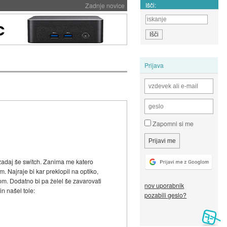
Išči:
Zadnje novice
Prijava
Zapomni si me
n zadaj še switch. Zanima me katero
 Najraje bi kar preklopil na optiko,
om. Dodatno bi pa želel še zavarovati
nov uporabnik
n našel tole:
pozabili geslo?