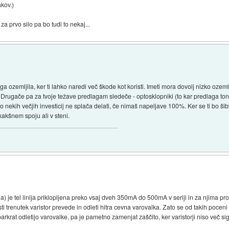
akov.)
za prvo silo pa bo tudi to nekaj...
ga ozemljila, ker ti lahko naredi več škode kot koristi. Imeti mora dovolj nizko oze
. Drugače pa za tvoje težave predlagam sledeče - optosklopniki (to kar predlaga ton
nekih večjih investicij ne splača delati, če nimaš napeljave 100%. Ker se ti bo ši
akšnem spoju ali v steni.
ja) je tel linija priklopljena preko vsaj dveh 350mA do 500mA v seriji in za njima proti
tisti trenutek varistor prevede in odleti hitra cevna varovalka. Zato se od takih pocen
krat odletijo varovalke, pa je pametno zamenjat zaščito, ker varistorji niso več sigu