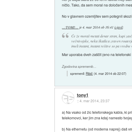
ničlo. Tako, da sem moral na določenih mesti
No v glavnem ozemljitev sem potegnil skozi st
...:TOMI:...
je
4. mar 2014 ob 16:41
izjavil
:
Če že moraš metati denar stran, kupi zasčit
večnivojske, neka škatlica zraven routerj
imeli instant, instant rešitve so pa vredne
Mar uporaba dveh zaščit (eno na telefonski l
Zgodovina sprememb…
spremenil:
Ribič
(
4. mar 2014 ob 22:07
)
tony1
::
4. mar 2014, 23:37
a) Na vsako od žic telefonskega kabla, ki p
telekomovci, ker jim zna kdaj namesto tvojeg
b) Na ethernetu (od modema naprej) daš vm