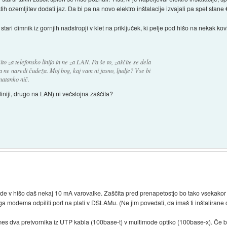
h ozemljitev dodati jaz. Da bi pa na novo elektro inštalacije izvajali pa spet stane
ari dimnik iz gornjih nadstropji v klet na priključek, ki pelje pod hišo na nekak kovi
o za telefonsko linijo in ne za LAN. Pa še to, zaščite se dela
a ne naredi čudeža. Moj bog, kaj vam ni jasno, ljudje? Vse bi
 natanko nič.
iniji, drugo na LAN) ni večslojna zaščita?
ride v hišo daš nekaj 10 mA varovalke. Zaščita pred prenapetostjo bo tako vsekakor 
a modema odpiliti port na plati v DSLAMu. (Ne jim povedati, da imaš ti inštalirane 
es dva pretvornika iz UTP kabla (100base-t) v multimode optiko (100base-x). Če b