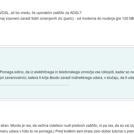
.
 VDSL, ali bo vredu, če uporabim zaščito za ADSL?
j naj vzamem zaradi tistih omenjenih žic (paric) - od modema do routerja gre 100 MB
 Pomaga edino, da iz električnega in telefonskega omrežja vse izklopiš, kadar so ne
 zavarovalnici, katera ti krije škodo zaradi indirektnega udara, v slučaju, da ti uda
 stran. Morda je res, da večina izdelkov nudi prešvoh zaščito, ni pa res, da so vsi i
primeru udara v hišo to ne pomaga.) Pred kratkim sem brala zelo dober tutorial o pren