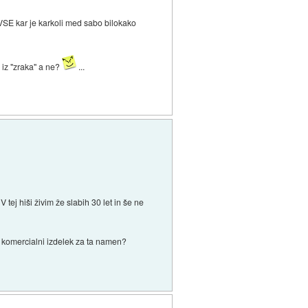
n VSE kar je karkoli med sabo bilokako
a iz "zraka" a ne?
...
V tej hiši živim že slabih 30 let in še ne
en komercialni izdelek za ta namen?