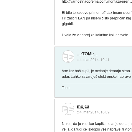
http://varnostnaoprema.com/montaza/pren..
Bi bile te zadeve primerne? Jaz imam sicer
Pri zaščiti LAN pa nisem čisto prepričan ka
gigabit.
Hvala že v naprej za kakršne koli nasvete.
...:TOMI:...
::
4. mar 2014, 10:41
Vse kar boš kupil, je metanje denarja stran.
udar. Lahko zavaruješ elektronske naprave pri
Tomi
mojca
::
4. mar 2014, 16:09
Ni res, da je vse, kar kupiš, metanje denarja
velja, da tudi če izklopiš vse naprave, ti v 