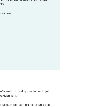
 €€€!
nski trak.
učinkovita, te bodo pa malo preklinjali
odklopnike :).
o usekala prenapetost bo pokurila pač