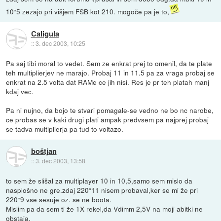
10*5 zezajo pri višjem FSB kot 210. mogoče pa je to,
Caligula
::
3. dec 2003, 10:25
Pa saj tibi moral to vedet. Sem ze enkrat prej to omenil, da te plate
teh multiplierjev ne marajo. Probaj 11 in 11.5 pa za vraga probaj se
enkrat na 2.5 volta dat RAMe ce jih nisi. Res je pr teh platah manj
kdaj vec.
Pa ni nujno, da bojo te stvari pomagale-se vedno ne bo nc narobe,
ce probas se v kaki drugi plati ampak predvsem pa najprej probaj
se tadva multiplierja pa tud to voltazo.
boštjan
::
3. dec 2003, 13:58
to sem že slišal za multiplayer 10 in 10,5,samo sem mislo da
nasplošno ne gre.zdaj 220*11 nisem probaval,ker se mi že pri
220*9 vse sesuje oz. se ne boota.
Mislim pa da sem ti že 1X rekel,da Vdimm 2,5V na moji abitki ne
obstaja.