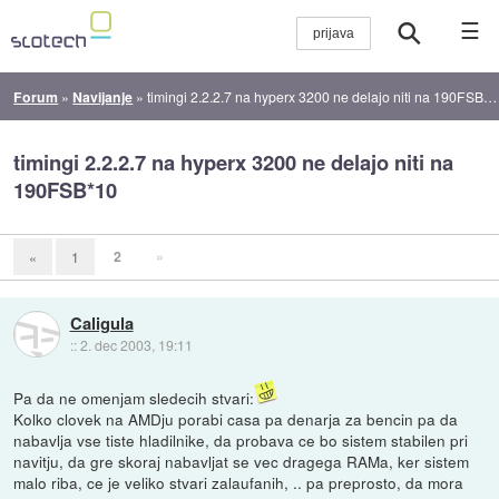
☰
Forum
»
Navijanje
»
timingi 2.2.2.7 na hyperx 3200 ne delajo niti na 190FSB*10
timingi 2.2.2.7 na hyperx 3200 ne delajo niti na
190FSB*10
2
»
«
1
Caligula
::
2. dec 2003, 19:11
Pa da ne omenjam sledecih stvari:
Kolko clovek na AMDju porabi casa pa denarja za bencin pa da
nabavlja vse tiste hladilnike, da probava ce bo sistem stabilen pri
navitju, da gre skoraj nabavljat se vec dragega RAMa, ker sistem
malo riba, ce je veliko stvari zalaufanih, .. pa preprosto, da mora