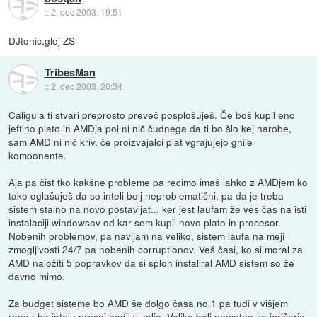
::
2. dec 2003, 19:51
DJtonic,glej ZS
TribesMan
::
2. dec 2003, 20:34
Caligula ti stvari preprosto preveč posplošuješ. Če boš kupil eno
jeftino plato in AMDja pol ni nič čudnega da ti bo šlo kej narobe,
sam AMD ni nič kriv, če proizvajalci plat vgrajujejo gnile
komponente.
Aja pa čist tko kakšne probleme pa recimo imaš lahko z AMDjem ko
tako oglašuješ da so inteli bolj neproblematični, pa da je treba
sistem stalno na novo postavljat... ker jest laufam že ves čas na isti
instalaciji windowsov od kar sem kupil novo plato in procesor.
Nobenih problemov, pa navijam na veliko, sistem laufa na meji
zmogljivosti 24/7 pa nobenih corruptionov. Veš časi, ko si moral za
AMD naložiti 5 popravkov da si sploh instaliral AMD sistem so že
davno mimo.
Za budget sisteme bo AMD še dolgo časa no.1 pa tudi v višjem
rangu bo intelu precej hodil v zelje. Veliko bolj pametno za igričarja