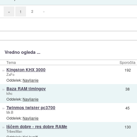
2
»
«
1
Vredno ogleda ...
Tema
Sporočila
»
Kingston KHX 3000
192
ZaFo
Oddelek:
Navijanje
»
Baza RAM timingov
38
kihc
Oddelek:
Navijanje
»
Twinmos twister pc3700
45
Mr.B
Oddelek:
Navijanje
»
Iščem dobre - res dobre RAMe
130
TribesMan
Oddelek:
Kaj kupiti