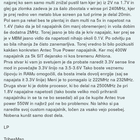
najprej ko sem samo multi znižal pustil tam kjer je) iz 2V na 1.7V in
glej ga zlomka zadeva je za šalo zbootala v winse pri 240MHz, kjer
je prej redno ven metalo blue screen pa tud prime je delal 20min.
Pol sem pa rekel bes te plentaj in dam multi na 5x in napetost na
1.4V (tako da je bil napajalnik čim manj obremenjen) in voila dobim
še dodatna 2MHz. Torej jasno je blo da je kriv napajalc, ker prej se
je v MBM jasno vidlo da napetosti nihajo okoli 0.1V. Po odvitju pa
so bila nihanja že čisto zanemarljiva. Torej vredno bi bilo poizkusiti
kakšen konkreten Antec True Power napajalnik. Ker moj 400W
napajalnik za 5k SIT dejansko ni kos bremenu Athlona.
Prva stvar ki vam jo svetujem je da probate naredit 3.3V sense line
mod in povečajte 3.3V linijo na 3.5-3.6V Tako boste veznemu
čipovju in RAMu omogočili, da bosta imela dovolj enrgije (saj se
napajata it 3.3V linije) Meni je to pomagalo iz 222MHz na 232MHz.
Druga stvar ki je dobte procesor, ki bo delal na 2500MHz že pri
1.8V napajalne napetosti (tako boste veliko moči prihranili
napajalniku in se ta ne bo sesedal) ali pa če kupite Antec true
power 550W in najbrž pol ne bo problemov. No lahko si pa
naredite svoj custom napajalnik, ločen za vsako vejo posebej.
Nobena kunšt samo dost dela.
LP
TribesMan