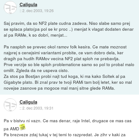
Caligula
::
2. dec 2003, 19:26
Saj pravim, da so NF2 plate cudna zadeva. Niso slabe samo prej
se splaca plato(pa pol se kr proc ..) menjat k vlagat dodaten denar
al pa RAMe, k so dobri, menjat...
Pa nasploh se prevec okol ramov folk kesira. Ce mate moznost
najprej s cenejsimi variantami probite, ce vam dobro dela, ker
dragih pa hudih RAMov vecina NF2 plat sploh ne prebavlja.
Prve verzije so ble sploh problematicne samo so pol to probal malo
omilit. Zgleda da ne uspeva cisto.
Za stos pa Bostjan probi najt tud koga, ki ma kako Soltek al pa
Gigabyte plato. Bi znal prav te tvoji RAMi tam bolj letet, ker so mal
novejse zasnove pa mogoce mal manj sitne glede RAMa.
Caligula
::
2. dec 2003, 19:31
Pa v bistvu ni vazn. Ce mas denar, raje Intel, drugace ce mas cas
pa AMD
Pa brezveze zdaj tukaj v tej temi to razpredat. Je zihr v kaki za