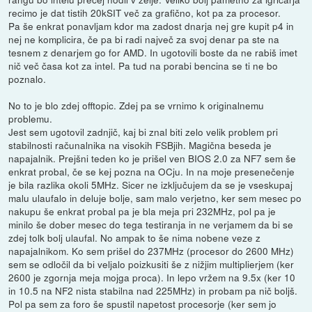
recimo je dat tistih 20kSIT več za grafično, kot pa za procesor.
Pa še enkrat ponavljam kdor ma zadost dnarja nej gre kupit p4 in
nej ne komplicira, če pa bi radi največ za svoj denar pa ste na
tesnem z denarjem go for AMD. In ugotovili boste da ne rabiš imet
nič več časa kot za intel. Pa tud na porabi bencina se ti ne bo
poznalo.
No to je blo zdej offtopic. Zdej pa se vrnimo k originalnemu
problemu.
Jest sem ugotovil zadnjič, kaj bi znal biti zelo velik problem pri
stabilnosti računalnika na visokih FSBjih. Magična beseda je
napajalnik. Prejšni teden ko je prišel ven BIOS 2.0 za NF7 sem še
enkrat probal, če se kej pozna na OCju. In na moje presenečenje
je bila razlika okoli 5MHz. Sicer ne izključujem da se je vseskupaj
malu ulaufalo in deluje bolje, sam malo verjetno, ker sem mesec po
nakupu še enkrat probal pa je bla meja pri 232MHz, pol pa je
minilo še dober mesec do tega testiranja in ne verjamem da bi se
zdej tolk bolj ulaufal. No ampak to še nima nobene veze z
napajalnikom. Ko sem prišel do 237MHz (procesor do 2600 MHz)
sem se odločil da bi veljalo poizkusiti še z nižjim multiplierjem (ker
2600 je zgornja meja mojga proca). In lepo vržem na 9.5x (ker 10
in 10.5 na NF2 nista stabilna nad 225MHz) in probam pa nič boljš.
Pol pa sem za foro še spustil napetost procesorje (ker sem jo