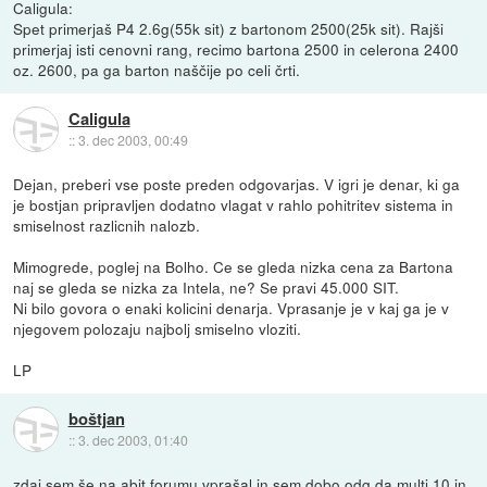
Caligula:
Spet primerjaš P4 2.6g(55k sit) z bartonom 2500(25k sit). Rajši
primerjaj isti cenovni rang, recimo bartona 2500 in celerona 2400
oz. 2600, pa ga barton naščije po celi črti.
Caligula
::
3. dec 2003, 00:49
Dejan, preberi vse poste preden odgovarjas. V igri je denar, ki ga
je bostjan pripravljen dodatno vlagat v rahlo pohitritev sistema in
smiselnost razlicnih nalozb.
Mimogrede, poglej na Bolho. Ce se gleda nizka cena za Bartona
naj se gleda se nizka za Intela, ne? Se pravi 45.000 SIT.
Ni bilo govora o enaki kolicini denarja. Vprasanje je v kaj ga je v
njegovem polozaju najbolj smiselno vloziti.
LP
boštjan
::
3. dec 2003, 01:40
zdaj sem še na abit forumu vprašal in sem dobo odg.da multi 10 in