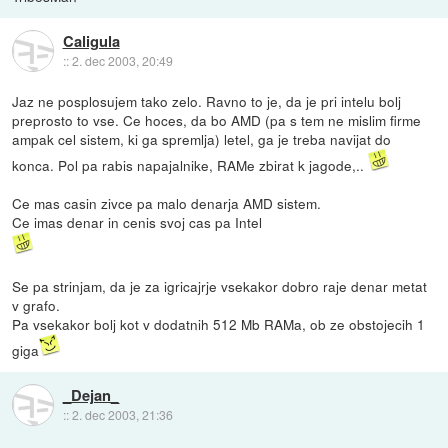
Caligula
::
2. dec 2003, 20:49
Jaz ne posplosujem tako zelo. Ravno to je, da je pri intelu bolj
preprosto to vse. Ce hoces, da bo AMD (pa s tem ne mislim firme
ampak cel sistem, ki ga spremlja) letel, ga je treba navijat do
konca. Pol pa rabis napajalnike, RAMe zbirat k jagode,..
Ce mas casin zivce pa malo denarja AMD sistem.
Ce imas denar in cenis svoj cas pa Intel
Se pa strinjam, da je za igricajrje vsekakor dobro raje denar metat
v grafo.
Pa vsekakor bolj kot v dodatnih 512 Mb RAMa, ob ze obstojecih 1
giga
_Dejan_
::
2. dec 2003, 21:36