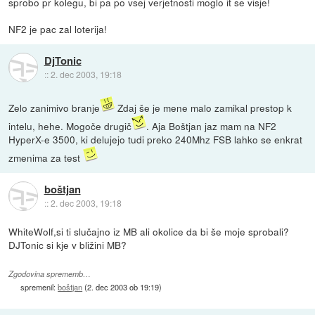
sprobo pr kolegu, bi pa po vsej verjetnosti moglo it se visje!
NF2 je pac zal loterija!
DjTonic
::
2. dec 2003, 19:18
Zelo zanimivo branje
Zdaj še je mene malo zamikal prestop k
intelu, hehe. Mogoče drugič
. Aja Boštjan jaz mam na NF2
HyperX-e 3500, ki delujejo tudi preko 240Mhz FSB lahko se enkrat
zmenima za test
boštjan
::
2. dec 2003, 19:18
WhiteWolf,si ti slučajno iz MB ali okolice da bi še moje sprobali?
DJTonic si kje v bližini MB?
Zgodovina sprememb…
spremenil:
boštjan
(
2. dec 2003 ob 19:19
)