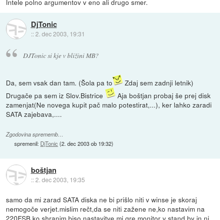
Intele polno argumentov v eno ali drugo smer.
DjTonic
::
2. dec 2003, 19:31
DJTonic si kje v bližini MB?
Da, sem vsak dan tam. (Šola pa to
Zdaj sem zadnji letnik)
Drugače pa sem iz Slov.Bistrice
Aja boštjan probaj še prej disk
zamenjat(Ne novega kupit pač malo potestirat,...), ker lahko zaradi
SATA zajebava,....
Zgodovina sprememb…
spremenil:
DjTonic
(
2. dec 2003 ob 19:32
)
boštjan
::
2. dec 2003, 19:35
samo da mi zarad SATA diska ne bi prišlo niti v winse je skoraj
nemogoče verjet.mislim rečt,da se niti zažene ne,ko nastavim na
220FSB.ko shranim biso nastavitve,mi gre monitor v stand by in ni