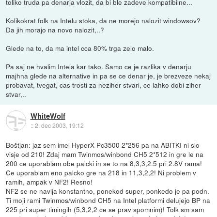
toliko truda pa denarja vlozit, da bi ble zadeve kompatibilne...
Kolikokrat folk na Intelu stoka, da ne morejo nalozit windowsov?
Da jih morajo na novo nalozit,..?
Glede na to, da ma intel cca 80% trga zelo malo.
Pa saj ne hvalim Intela kar tako. Samo ce je razlika v denarju
majhna glede na alternative in pa se ce denar je, je brezveze nekaj
probavat, tvegat, cas trosti za neziher stvari, ce lahko dobi ziher
stvar,..
WhiteWolf
::
2. dec 2003, 19:12
Boštjan: jaz sem imel HyperX Pc3500 2*256 pa na ABITKI ni slo
visje od 210! Zdaj mam Twinmos/winbond CH5 2*512 in gre le na
200 ce uporablam obe palcki in se to na 8,3,3,2.5 pri 2.8V rama!
Ce uporablam eno palcko gre na 218 in 11,3,2,2! Ni problem v
ramih, ampak v NF2! Resno!
NF2 se ne navija konstantno, ponekod super, ponkedo je pa podn.
Ti moji rami Twinmos/winbond CH5 na Intel platformi delujejo BP na
225 pri super timingih (5,3,2,2 ce se prav spomnim)! Tolk sm sam