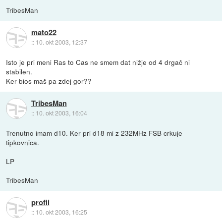
TribesMan
mato22
::
10. okt 2003, 12:37
Isto je pri meni Ras to Cas ne smem dat nižje od 4 drgač ni
stabilen.
Ker bios maš pa zdej gor??
TribesMan
::
10. okt 2003, 16:04
Trenutno imam d10. Ker pri d18 mi z 232MHz FSB crkuje
tipkovnica.
LP
TribesMan
profii
::
10. okt 2003, 16:25