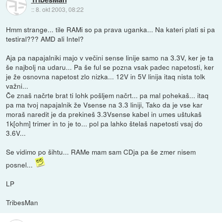
::
8. okt 2003, 08:22
Hmm strange... tile RAMi so pa prava uganka... Na kateri plati si pa
testiral??? AMD ali Intel?
Aja pa napajalniki majo v večini sense linije samo na 3.3V, ker je ta
še najbolj na udaru... Pa še ful se pozna vsak padec napetosti, ker
je že osnovna napetost zlo nizka... 12V in 5V linija itaq nista tolk
važni...
Če znaš načrte brat ti lohk pošljem načrt... pa mal pohekaš... itaq
pa ma tvoj napajalnik že Vsense na 3.3 liniji, Tako da je vse kar
moraš naredit je da prekineš 3.3Vsense kabel in umes uštukaš
1k[ohm] trimer in to je to... pol pa lahko štelaš napetosti vsaj do
3.6V...
Se vidimo po šihtu... RAMe mam sam CDja pa še zmer nisem
posnel...
LP
TribesMan