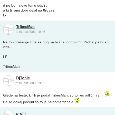
d ne bom nove teme odpiru.
a bi ti rami dobr delal na 8rda+?
lp
TribesMan
::
10. okt 2003, 19:46
Na to vprašanje ti pa še bog ne bi znal odgovorit. Probaj pa boš
videl.
LP
TribesMan
DjTonic
::
10. okt 2003, 19:52
Glede na teste, ki jih je podal TribesMan, so to res odlični rami
.
Pa še dokaj poceni so to je najpomembneje
profii