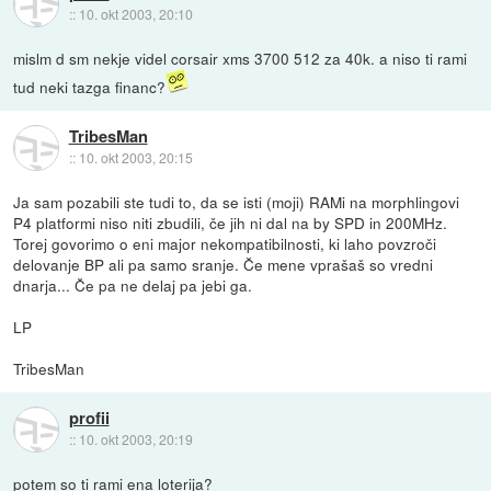
::
10. okt 2003, 20:10
mislm d sm nekje videl corsair xms 3700 512 za 40k. a niso ti rami
tud neki tazga financ?
TribesMan
::
10. okt 2003, 20:15
Ja sam pozabili ste tudi to, da se isti (moji) RAMi na morphlingovi
P4 platformi niso niti zbudili, če jih ni dal na by SPD in 200MHz.
Torej govorimo o eni major nekompatibilnosti, ki laho povzroči
delovanje BP ali pa samo sranje. Če mene vprašaš so vredni
dnarja... Če pa ne delaj pa jebi ga.
LP
TribesMan
profii
::
10. okt 2003, 20:19
potem so ti rami ena loterija?