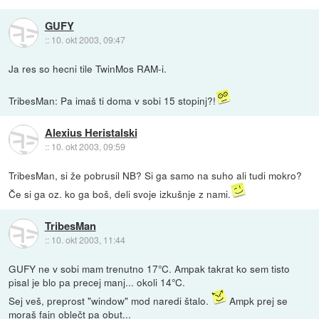
GUFY
::
10. okt 2003, 09:47
Ja res so hecni tile TwinMos RAM-i.
TribesMan: Pa imaš ti doma v sobi 15 stopinj?!
Alexius Heristalski
::
10. okt 2003, 09:59
TribesMan, si že pobrusil NB? Si ga samo na suho ali tudi mokro?
Če si ga oz. ko ga boš, deli svoje izkušnje z nami.
TribesMan
::
10. okt 2003, 11:44
GUFY ne v sobi mam trenutno 17°C. Ampak takrat ko sem tisto
pisal je blo pa precej manj... okoli 14°C.
Sej veš, preprost "window" mod naredi štalo.
Ampk prej se
moraš fajn oblečt pa obut...