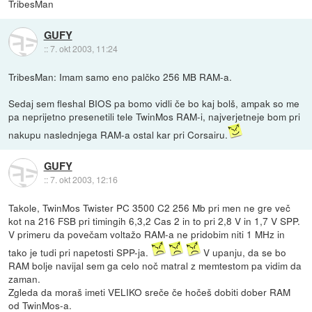
TribesMan
GUFY
::
7. okt 2003, 11:24
TribesMan: Imam samo eno palčko 256 MB RAM-a.
Sedaj sem fleshal BIOS pa bomo vidli če bo kaj bolš, ampak so me
pa neprijetno presenetili tele TwinMos RAM-i, najverjetneje bom pri
nakupu naslednjega RAM-a ostal kar pri Corsairu.
GUFY
::
7. okt 2003, 12:16
Takole, TwinMos Twister PC 3500 C2 256 Mb pri men ne gre več
kot na 216 FSB pri timingih 6,3,2 Cas 2 in to pri 2,8 V in 1,7 V SPP.
V primeru da povečam voltažo RAM-a ne pridobim niti 1 MHz in
tako je tudi pri napetosti SPP-ja.
V upanju, da se bo
RAM bolje navijal sem ga celo noč matral z memtestom pa vidim da
zaman.
Zgleda da moraš imeti VELIKO sreče če hočeš dobiti dober RAM
od TwinMos-a.