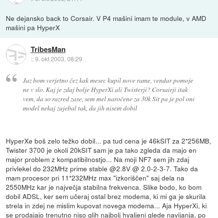
Ne dejansko back to Corsair. V P4 mašini imam te module, v AMD
mašini pa HyperX
TribesMan
::
9. okt 2003, 08:29
Jaz bom verjetno čez kak mesec kupil nove rame, vendar pomoje
ne v slo. Kaj je zdaj bolje HyperXi ali Twisterji? Corsairji itak
vem, da so razred zase, sem mel naročene za 30k Sit pa je pol oni
model nekaj zajebal tak, da jih nisem dobil
HyperXe boš zelo težko dobil... pa tud cena je 46kSIT za 2*256MB,
Twister 3700 je okoli 20kSIT sam je pa tako zgleda da majo en
major problem z kompatibilnostjo... Na moji NF7 sem jih zdaj
privlekel do 232MHz prime stable @2.8V @ 2.0-2-3-7. Tako da
mam procesor pri 11*232MHz max "izkoriščen" saj dela na
2550MHz kar je največja stabilna frekvenca. Slike bodo, ko bom
dobil ADSL, ker sem učeraj ostal brez modema, ki mi ga je skurila
strela in zdej ne mislim kupovat novega modema... Aja HyperXi, ki
se prodajajo trenutno niso glih najbolj hvaljeni glede navijanja, po