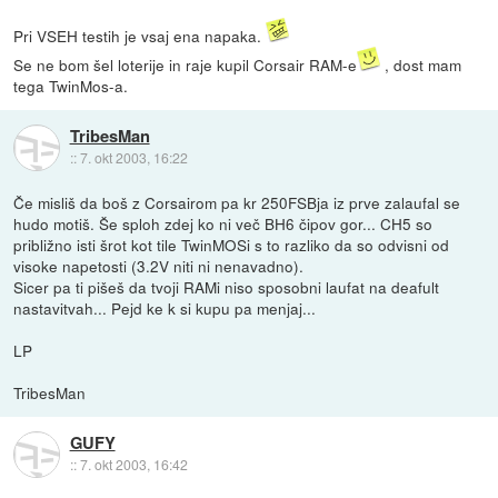
Pri VSEH testih je vsaj ena napaka.
Se ne bom šel loterije in raje kupil Corsair RAM-e
, dost mam
tega TwinMos-a.
TribesMan
::
7. okt 2003, 16:22
Če misliš da boš z Corsairom pa kr 250FSBja iz prve zalaufal se
hudo motiš. Še sploh zdej ko ni več BH6 čipov gor... CH5 so
približno isti šrot kot tile TwinMOSi s to razliko da so odvisni od
visoke napetosti (3.2V niti ni nenavadno).
Sicer pa ti pišeš da tvoji RAMi niso sposobni laufat na deafult
nastavitvah... Pejd ke k si kupu pa menjaj...
LP
TribesMan
GUFY
::
7. okt 2003, 16:42