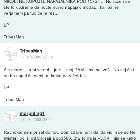
NIKOLI NE KUPUJTE NAPAJALNIKA POD 15kSIT... No razen če
ste tolk Xtreme da hočte nujno napajalc modat... kar pa ne
verjamem pa tud če je res...
LP
TribesMan
TribesMan
::
7. okt 2003, 22:52
Aja morph... a bi se dal... jutri... moj RAM... ma sej veš...No sej če ti
ne bo uspel še stestirat lahko pa v četrtek...
LP
TribesMan
morphling1
::
7. okt 2003, 23:54
Ravnokar sem prišel domov. Bom zdajle notri dal da vidim če so tile
twisterji boljši od Corsairja pc3500. Btw to da je +3.3V linija še kako