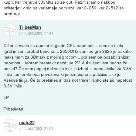
kupit, ker trenutni 333Mhz so že out. Razmišljam o nakupu
twisterjev v slo najverjetneje bom vzel kar 2×256, ker 2×512 so
predragi.
TribesMan
::
11. okt 2003, 17:41
DjTonic hvala za opozorilo glede CPU napetosti... sem se malo
igral in sem probal benchat z 2650MHz sam ne gre 2625 je nakako
maksimum za 3Dmark z mojim procom... pol sem pa pozabil znižat
napetost... Moram prestavit nazaj na 2V. A ti nisem jest načrta že
poslal? Če sem poglej del vezja kjer je izhod iz napajalnika za 3.3V
linijo tam pride ena povezava ki je označena s puščico... to je
Vsense linija. Če to prekineš in daš not trimer lahko štelaš napetost
3.3V linije.
LP
TribesMan
mato22
::
11. okt 2003, 21:02