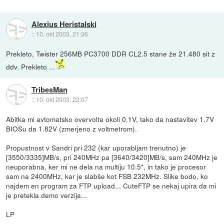
Alexius Heristalski
::
10. okt 2003, 21:36
Prekleto, Twister 256MB PC3700 DDR CL2.5 stane že 21.480 sit z
ddv. Prekleto ...
TribesMan
::
10. okt 2003, 22:07
Abitka mi avtomatsko overvolta okoli 0.1V, tako da nastavitev 1.7V
BIOSu da 1.82V (zmerjeno z voltmetrom).
Propustnost v Sandri pri 232 (kar uporabljam trenutno) je
[3550/3335]MB/s, pri 240MHz pa [3640/3420]MB/s, sam 240MHz je
neuporabna, ker mi ne dela na multiju 10.5*, in tako je procesor
sam na 2400MHz, kar je slabše kot FSB 232MHz. Slike bodo, ko
najdem en program za FTP upload... CuteFTP se nekaj upira da mi
je pretekla demo verzija...
LP