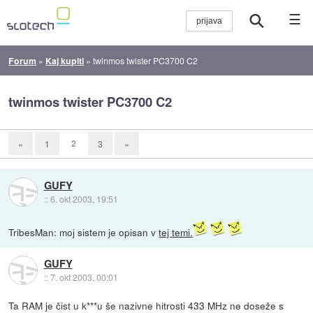
☰
Forum
»
Kaj kupiti
»
twinmos twister PC3700 C2
twinmos twister PC3700 C2
2
«
1
3
»
GUFY
::
6. okt 2003, 19:51
TribesMan: moj sistem je opisan v
tej temi.
GUFY
::
7. okt 2003, 00:01
Ta RAM je čist u k***u še nazivne hitrosti 433 MHz ne doseže s