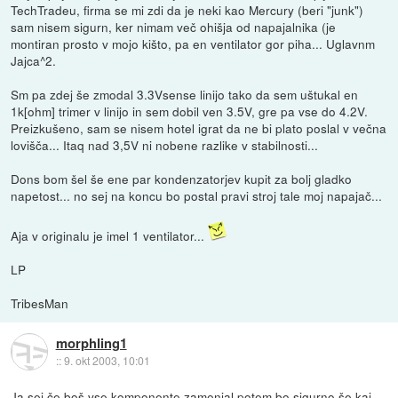
TechTradeu, firma se mi zdi da je neki kao Mercury (beri "junk")
sam nisem sigurn, ker nimam več ohišja od napajalnika (je
montiran prosto v mojo kišto, pa en ventilator gor piha... Uglavnm
Jajca^2.
Sm pa zdej še zmodal 3.3Vsense linijo tako da sem uštukal en
1k[ohm] trimer v linijo in sem dobil ven 3.5V, gre pa vse do 4.2V.
Preizkušeno, sam se nisem hotel igrat da ne bi plato poslal v večna
lovišča... Itaq nad 3,5V ni nobene razlike v stabilnosti...
Dons bom šel še ene par kondenzatorjev kupit za bolj gladko
napetost... no sej na koncu bo postal pravi stroj tale moj napajač...
Aja v originalu je imel 1 ventilator...
LP
TribesMan
morphling1
::
9. okt 2003, 10:01
Ja sej če boš vse komponente zamenjal potem bo sigurno še kaj