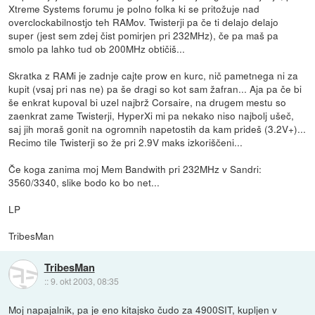
Xtreme Systems forumu je polno folka ki se pritožuje nad
overclockabilnostjo teh RAMov. Twisterji pa če ti delajo delajo
super (jest sem zdej čist pomirjen pri 232MHz), če pa maš pa
smolo pa lahko tud ob 200MHz obtičiš...
Skratka z RAMi je zadnje cajte prow en kurc, nič pametnega ni za
kupit (vsaj pri nas ne) pa še dragi so kot sam žafran... Aja pa če bi
še enkrat kupoval bi uzel najbrž Corsaire, na drugem mestu so
zaenkrat zame Twisterji, HyperXi mi pa nekako niso najbolj ušeč,
saj jih moraš gonit na ogromnih napetostih da kam prideš (3.2V+)...
Recimo tile Twisterji so že pri 2.9V maks izkoriščeni...
Če koga zanima moj Mem Bandwith pri 232MHz v Sandri:
3560/3340, slike bodo ko bo net...
LP
TribesMan
TribesMan
::
9. okt 2003, 08:35
Moj napajalnik, pa je eno kitajsko čudo za 4900SIT, kupljen v