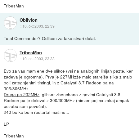
TribesMan
Oblivion
::
10. okt 2003, 22:39
Total Commander? Odlicen za take stvari delat.
TribesMan
::
10. okt 2003, 23:33
Evo za vas mam ene dve slikce (vsi na analognih linijah pazte, ker
zadeva je ogromna).
Prva je 227MHz
že malo starejša slika z malo
bolj zategnjenimi timingi, in z Catalysti 3.7 Radeon pa na
306/306MHz
Druga pa 232MHz
, glihkar zbenchano z novimi Catalysti 3.8,
Radeon pa je deloval z 300/300MHz (nimam pojma zakaj ampak
pozabu sem povečat).
240 bo ko bom restartal mašino...
LP
TribesMan