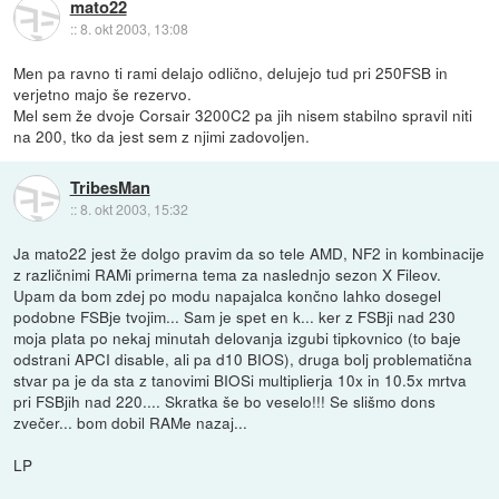
mato22
::
8. okt 2003, 13:08
Men pa ravno ti rami delajo odlično, delujejo tud pri 250FSB in
verjetno majo še rezervo.
Mel sem že dvoje Corsair 3200C2 pa jih nisem stabilno spravil niti
na 200, tko da jest sem z njimi zadovoljen.
TribesMan
::
8. okt 2003, 15:32
Ja mato22 jest že dolgo pravim da so tele AMD, NF2 in kombinacije
z različnimi RAMi primerna tema za naslednjo sezon X Fileov.
Upam da bom zdej po modu napajalca končno lahko dosegel
podobne FSBje tvojim... Sam je spet en k... ker z FSBji nad 230
moja plata po nekaj minutah delovanja izgubi tipkovnico (to baje
odstrani APCI disable, ali pa d10 BIOS), druga bolj problematična
stvar pa je da sta z tanovimi BIOSi multiplierja 10x in 10.5x mrtva
pri FSBjih nad 220.... Skratka še bo veselo!!! Se slišmo dons
zvečer... bom dobil RAMe nazaj...
LP