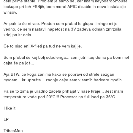
celo prime stable. Problem je samo še, ker imam keyboard&mouse
lockupe pri teh FSBjih, bom moral APIC disable in novo instalacijo
winsov.
Ampak to še ni vse. Preden sem probal te glupe timinge mi je
vedno, če sem nastavil napetost na 3V zadeva odmah zmrznila,
zdej pa kr dela.
Če to niso eni X-fileti pa tud ne vem kaj je.
Bom probal še kej bolj odpulenga... sem jutri itaq doma pa bom mel
cajta še pa još...
Aja BTW, če koga zanima kako se popravi od strele sežgan
modem... kr uprašte... zadnje cajte sem v samih hadcore modih.
Pa še to zima je uradno začela prihajat v naše kraje... Jest mam
temperaturo vode pod 20°C!!! Procesor na full load pa 36°C.
I like it!
LP
TribesMan