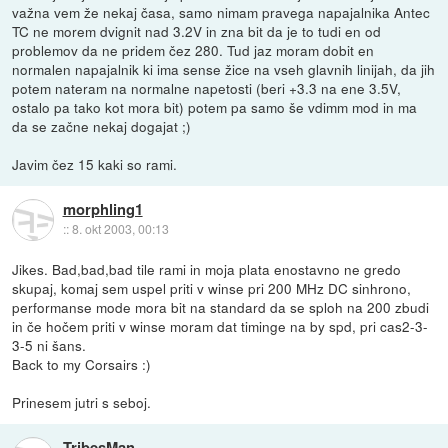
važna vem že nekaj časa, samo nimam pravega napajalnika Antec
TC ne morem dvignit nad 3.2V in zna bit da je to tudi en od
problemov da ne pridem čez 280. Tud jaz moram dobit en
normalen napajalnik ki ima sense žice na vseh glavnih linijah, da jih
potem nateram na normalne napetosti (beri +3.3 na ene 3.5V,
ostalo pa tako kot mora bit) potem pa samo še vdimm mod in ma
da se začne nekaj dogajat ;)
Javim čez 15 kaki so rami.
morphling1
::
8. okt 2003, 00:13
Jikes. Bad,bad,bad tile rami in moja plata enostavno ne gredo
skupaj, komaj sem uspel priti v winse pri 200 MHz DC sinhrono,
performanse mode mora bit na standard da se sploh na 200 zbudi
in če hočem priti v winse moram dat timinge na by spd, pri cas2-3-
3-5 ni šans.
Back to my Corsairs :)
Prinesem jutri s seboj.
TribesMan