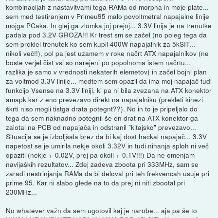
kombinacijah z nastavitvami tega RAMa od morpha in moje plate...
sem med testiranjem v Primeu95 malo povoltmetral napajalne linije
mojga PCaka. In glej ga zlomka joj prejoj... 3.3V linija je na trenutke
padala pod 3.2V GROZA!!! Kr trest sm se začel (no poleg tega da
sem preklel trenutek ko sem kupil 400W napajalnik za 5kSIT...
nikoli več!!), pol pa jest uzamem v roke načrt ATX napajalnikov (ne
boste verjel čist vsi so narejeni po popolnoma istem načrtu...
razlika je samo v vrednosti nekaterih elemetov) in začel bojni plan
za voltmod 3.3V linije... medtem sem opazil da ima moj napajač tudi
funkcijo Vsense na 3.3V liniji, ki pa ni bila zvezana na ATX konektor
amapk kar z eno prevezavo direkt na napajalniku (prekleti kinezi
škrti niso mogli tistga drata potegnt??). No in to je pripeljalo do
tega da sem naknadno potegnil še en drat na ATX konektor ga
zalotal na PCB od napajača in odstranil "kitajsko" prevezavo...
Situacija se je izboljšala brez da bi kaj dost hackal napajač... 3.3V
napetost se je umirila nekje okoli 3.32V in tudi nihanja sploh ni več
opaziti (nekje +-0.02V, prej pa okoli +-0.1V!!!) Da ne omenjam
navijaških rezultatov... Zdej zadeva zboota pri 333MHz, sam se
zaradi nestrinjanja RAMa da bi deloval pri teh frekvencah usuje pri
prime 95. Kar ni slabo glede na to da prej ni niti zbootal pri
230MHz...
No whatever važn da sem ugotovil kaj je narobe... aja pa še to