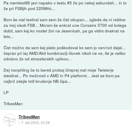
Pa memtest86 javi napako v testu #5 že po nekaj sekundah... in to
že pri FSBjih pod 220MHz...
Bom še mal testiral sam sem že čist obupan... zgleda da ni rešitve
za moj visok FSB... Moram še enkrat une Corsaire 3700 od kolega
dobit, sam kaj ko model živi na Jesenicah, pa ga vidim dvakrat na
leto...
Čist možno da sem kej plato poškodoval ko sem jo ven/not dajal...
čeprav pri tej AMD/Abit kombinaciji človek nikoli ne ve, tle je veliko
odvisno že od atmosferskih uplivov...
Dej morphling če to bereš probaj čimprej mal moje Twisterje
stestirat... Po možnosti v AMD in P4 platformi... Jest se bom pa
najbrž zdejle lotil brušenja NB čipa...
LP
TribesMan
TribesMan
::
7. okt 2003, 20:28