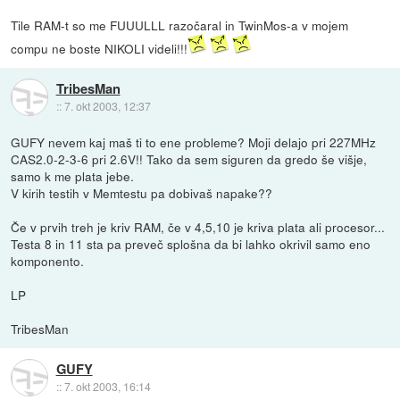
Tile RAM-t so me FUUULLL razočaral in TwinMos-a v mojem
compu ne boste NIKOLI videli!!!
TribesMan
::
7. okt 2003, 12:37
GUFY nevem kaj maš ti to ene probleme? Moji delajo pri 227MHz
CAS2.0-2-3-6 pri 2.6V!! Tako da sem siguren da gredo še višje,
samo k me plata jebe.
V kirih testih v Memtestu pa dobivaš napake??
Če v prvih treh je kriv RAM, če v 4,5,10 je kriva plata ali procesor...
Testa 8 in 11 sta pa preveč splošna da bi lahko okrivil samo eno
komponento.
LP
TribesMan
GUFY
::
7. okt 2003, 16:14