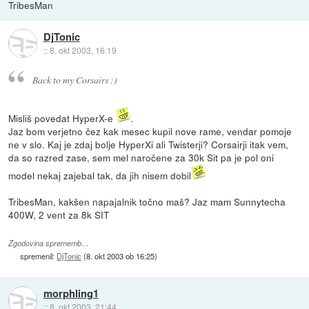
TribesMan
DjTonic
::
8. okt 2003, 16:19
Back to my Corsairs :)
Misliš povedat HyperX-e
.
Jaz bom verjetno čez kak mesec kupil nove rame, vendar pomoje
ne v slo. Kaj je zdaj bolje HyperXi ali Twisterji? Corsairji itak vem,
da so razred zase, sem mel naročene za 30k Sit pa je pol oni
model nekaj zajebal tak, da jih nisem dobil
TribesMan, kakšen napajalnik točno maš? Jaz mam Sunnytecha
400W, 2 vent za 8k SIT
Zgodovina sprememb…
spremenil:
DjTonic
(
8. okt 2003 ob 16:25
)
morphling1
::
8. okt 2003, 21:44