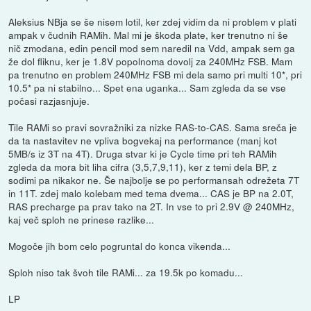
Aleksius NBja se še nisem lotil, ker zdej vidim da ni problem v plati
ampak v čudnih RAMih. Mal mi je škoda plate, ker trenutno ni še
nič zmodana, edin pencil mod sem naredil na Vdd, ampak sem ga
že dol fliknu, ker je 1.8V popolnoma dovolj za 240MHz FSB. Mam
pa trenutno en problem 240MHz FSB mi dela samo pri multi 10*, pri
10.5* pa ni stabilno... Spet ena uganka... Sam zgleda da se vse
počasi razjasnjuje.
Tile RAMi so pravi sovražniki za nizke RAS-to-CAS. Sama sreča je
da ta nastavitev ne vpliva bogvekaj na performance (manj kot
5MB/s iz 3T na 4T). Druga stvar ki je Cycle time pri teh RAMih
zgleda da mora bit liha cifra (3,5,7,9,11), ker z temi dela BP, z
sodimi pa nikakor ne. Še najbolje se po performansah odrežeta 7T
in 11T. zdej malo kolebam med tema dvema... CAS je BP na 2.0T,
RAS precharge pa prav tako na 2T. In vse to pri 2.9V @ 240MHz,
kaj več sploh ne prinese razlike...
Mogoče jih bom celo pogruntal do konca vikenda...
Sploh niso tak švoh tile RAMi... za 19.5k po komadu...
LP