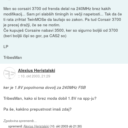
Men so corsairi 3700 od frenda delal na 240MHz brez kakih
modifikacij... Sam pri slabših timingih in večji napetosti... Tak da če
ti rata zrihtat TwinMOSe da laufajo so zakon. Pa tud Corsair 3700
je precej dražji, če se ne motim.
Če kupuješ Corsaire nabavi 3500, ker so sigurno boljši od 3700
(beri boljši čipi so gor, pa CAS2 so)
LP
TribesMan
Alexius Heristalski
::
10. okt 2003, 21:29
ker je 1.8V popolnoma dovolj za 240MHz FSB
TribesMan, kako si brez moda dobil 1.8V na spp-ju?
Pa še, kakšno prepustnost imaš zdaj?
Zgodovina sprememb…
spremenil:
Alexius Heristalski
(
10. okt 2003 ob 21:30
)