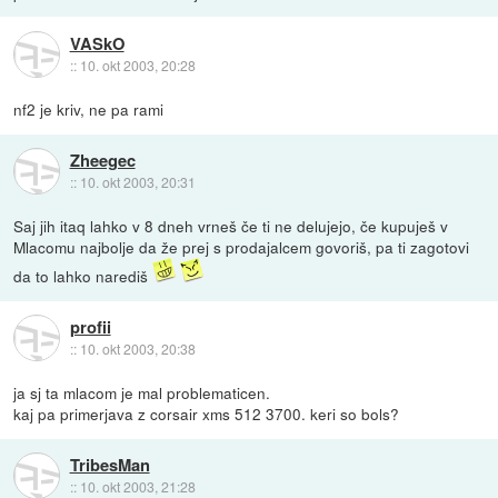
VASkO
::
10. okt 2003, 20:28
nf2 je kriv, ne pa rami
Zheegec
::
10. okt 2003, 20:31
Saj jih itaq lahko v 8 dneh vrneš če ti ne delujejo, če kupuješ v
Mlacomu najbolje da že prej s prodajalcem govoriš, pa ti zagotovi
da to lahko narediš
profii
::
10. okt 2003, 20:38
ja sj ta mlacom je mal problematicen.
kaj pa primerjava z corsair xms 512 3700. keri so bols?
TribesMan
::
10. okt 2003, 21:28