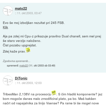
mato22
::
11. okt 2003, 03:47
Evo še moj izboljšan rezultat pri 245 FSB.
Klik
Aja pa zdej mi Cpu-z prikazuje pravilno Dual chanell, sem mel prej
še staro verzijo naloženo.
Čist pozabu upgrejdat.
Zdej kaže prav.
Zgodovina sprememb…
spremenil:
mato22
(
11. okt 2003 ob 03:49
)
DjTonic
::
11. okt 2003, 12:03
TribesMan 2,138V na procesorju
. S čim hladiš komponente? jaz
bom mogoče danes malo zmodificiral plato, pa bo. Maš kakšen
načrt od napajalnika za linijo Vsense? Pa rame bi še mogel nove