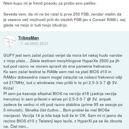
Nism kupu mi je frend posodu za probo eno palčko.
Seveda vem, da mi ne bo ratal iz prve 250 FSB, vendar mislim da
je vseeno več možnosti priti do visokih FSB-jev s Corsair RAM-i, saj
glede na mojo in tudi tvojo izkušnjo.
TribesMan
::
7. okt 2003, 20:21
GUFY jest sem začel počasi verjet da mora bit nekaj hudo narobe
z mojo plato... Zdele testiram morphlingove HyperXe 3500 pa jih
tud pod razno ne morem spravit do ene pametne frekvence.
Ko sem začel testirat te RAMe sem mel na plati BIOS d10 in
RAMov dobesedno nisem mogel zalaufat na nobeni frekvenci višji
od 217MHz, tud u windowse niso prišli in to pri 2.5-3-3-7 @ 3V.
Kriza!
Pl sem pa kasneje sflashal BIOS na verzijo d18 (zadnja verzija
trenutno) in sem prilezel v winse pri 2.5-3-3-7 @ 3V, ampak
zadeva še vedno ni niti pod razno stabilna (prime 95 se sesuje po
5 minutah). Skratka čist čudno... Bom probal še mal BIOSe
manjavat. Verzija 14 je bila baje tudi še kr OK. Sam mi ni jasno da
recimo BIOS d10 z Twisterji lepo laufa, z HyperXi pa se še zboota
ne. Čist mim...