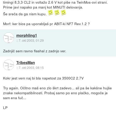
timingi 8,3,3 CL2 in voltažo 2.6 V kot piše na TwinMos-ovi strani.
Prime javi napako pa manj kot MINUTI delovanja.
Še sreča da ga nism kupu.
Morf: ker bios pa uporabljaš pr ABIT-ki NF7 Rev.1.2 ?
morphling1
::
7. okt 2003, 01:29
Zadnjič sem ravno flashal z zadnjo ver.
TribesMan
::
7. okt 2003, 08:15
Kokr jest vem naj bi bla napetost za 3500C2 2.7V
Try again. Očitno maš eno zlo škrt zadevo... ali pa še kakšne hujše
znake nekompatibilnosti. Probaj samo po eno plačko, mogoče je
sam ena fuč...
LP