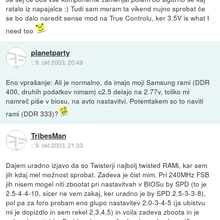
ratalo iz napajalca :) Tudi sam moram ta vikend nujno sprobat če
se bo dalo naredit sense mod na True Controlu, ker 3,5V is what I
need too
planetparty
::
9. okt 2003, 20:49
Eno vprašanje: Ali je normalno, da imajo moji Samsung rami (DDR
400, druhih podatkov nimam) c2.5 delajo na 2.77v, toliko mi
namreč piše v biosu, na avto nastavitvi. Potemtakem so to naviti
rami (DDR 333)?
TribesMan
::
9. okt 2003, 21:33
Dajem uradno izjavo da so Twisterji najbolj twisted RAMi, kar sem
jih kdaj mel možnost sprobat. Zadeva je čist mim. Pri 240MHz FSB
jih nisem mogel niti zbootat pri nastavitvah v BIOSu by SPD (to je
2.5-4-4-10, sicer ne vem zakaj, ker uradno je by SPD 2.5-3-3-8),
pol pa za foro probam eno glupo nastavitev 2.0-3-4-5 (ja ubistvu
mi je dopizdlo in sem rekel 2,3,4,5) in voila zadeva zboota in je