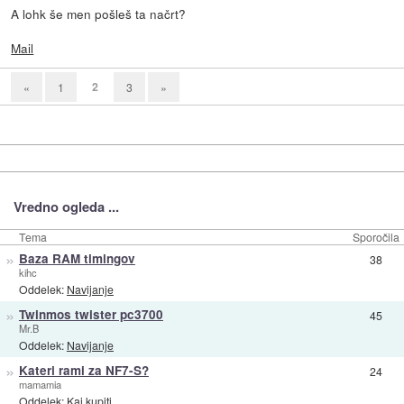
A lohk še men pošleš ta načrt?
Mail
2
«
1
3
»
Vredno ogleda ...
Tema
Sporočila
»
Baza RAM timingov
38
kihc
Oddelek:
Navijanje
»
Twinmos twister pc3700
45
Mr.B
Oddelek:
Navijanje
»
Kateri rami za NF7-S?
24
mamamia
Oddelek:
Kaj kupiti