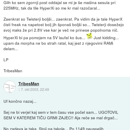
Glih ko sem zgornji post oddajal se mi je še mašina sesula pri
225MHz, tak da tile HyperXi so me kr mal razočaral...
Zaenkrat so Twisterji boljši... zaenkrat. Pa vidim da je tale HyperX
čisti freak na napetost bolj jih šponaš boljši so... Twisterji dosežejo
svoj maks že pri 2.8V vse kar je več ne prinese popolnoma nič.
HyperXi bi pa pomojem na 5V laufal ko šus...
Just kidding...
upam da morpha ne bo strah ratal, kaj jest z njegovimi RAMi
delam...
LP
TribesMan
TribesMan
::
7. okt 2003, 22:49
Uf končno nazaj...
Sej ne bi verjel kaj sem v tem času vse počel sam... UGOTOVIL
SEM V KATEREM TIČU GRMI ZAJEC!! Aja reče se mal drgač...
No zadeva je taka. Stoji pa takole... Po 1149 neuspelih