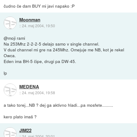
čudno če dam BUY mi javi napako :P
Moonman
::
24. maj 2004, 19:50
@moji rami
Na 253Mhz 2-2-2-5 delajo samo v single channel.
V dual channel mi gre na 245Mhz. Omejuje me NB, kot je rekel
Owca.
Eden ima BH-5 čipe, drugi pa DW-45.
lp
MEDENA
::
24. maj 2004, 19:58
a tako torej...NB ? dej ga aktivno hladi...pa mosfete.........
kero plato imaš ?
JIM22
::
24. maj 2004, 20:01