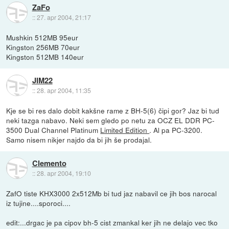
ZaFo
::
27. apr 2004, 21:17
Mushkin 512MB 95eur
Kingston 256MB 70eur
Kingston 512MB 140eur
JIM22
::
28. apr 2004, 11:35
Kje se bi res dalo dobit kakšne rame z BH-5(6) čipi gor? Jaz bi tud
neki tazga nabavo. Neki sem gledo po netu za OCZ EL DDR PC-
3500 Dual Channel Platinum
Limited Edition
. Al pa PC-3200.
Samo nisem nikjer najdo da bi jih še prodajal.
Clemento
::
28. apr 2004, 19:10
ZafO tiste KHX3000 2x512Mb bi tud jaz nabavil ce jih bos narocal
iz tujine....sporoci....
edit:...drgac je pa cipov bh-5 cist zmankal ker jih ne delajo vec tko