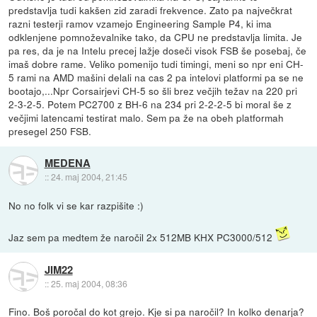
predstavlja tudi kakšen zid zaradi frekvence. Zato pa največkrat
razni testerji ramov vzamejo Engineering Sample P4, ki ima
odklenjene pomnoževalnike tako, da CPU ne predstavlja limita. Je
pa res, da je na Intelu precej lažje doseči visok FSB še posebaj, če
imaš dobre rame. Veliko pomenijo tudi timingi, meni so npr eni CH-
5 rami na AMD mašini delali na cas 2 pa intelovi platformi pa se ne
bootajo,...Npr Corsairjevi CH-5 so šli brez večjih težav na 220 pri
2-3-2-5. Potem PC2700 z BH-6 na 234 pri 2-2-2-5 bi moral še z
večjimi latencami testirat malo. Sem pa že na obeh platformah
presegel 250 FSB.
MEDENA
::
24. maj 2004, 21:45
No no folk vi se kar razpišite :)
Jaz sem pa medtem že naročil 2x 512MB KHX PC3000/512
JIM22
::
25. maj 2004, 08:36
Fino. Boš poročal do kot grejo. Kje si pa naročil? In kolko denarja?