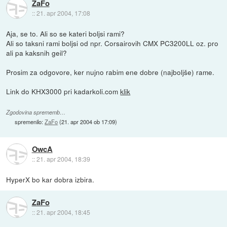
ZaFo
::
21. apr 2004, 17:08
Aja, se to. Ali so se kateri boljsi rami?
Ali so taksni rami boljsi od npr. Corsairovih CMX PC3200LL oz. pro
ali pa kaksnih geil?
Prosim za odgovore, ker nujno rabim ene dobre (najboljše) rame.
Link do KHX3000 pri kadarkoli.com
klik
Zgodovina sprememb…
spremenilo:
ZaFo
(
21. apr 2004 ob 17:09
)
OwcA
::
21. apr 2004, 18:39
HyperX bo kar dobra izbira.
ZaFo
::
21. apr 2004, 18:45