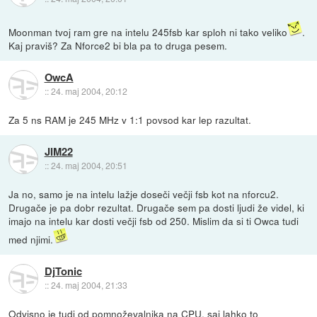
Moonman tvoj ram gre na intelu 245fsb kar sploh ni tako veliko
.
Kaj praviš? Za Nforce2 bi bla pa to druga pesem.
OwcA
::
24. maj 2004, 20:12
Za 5 ns RAM je 245 MHz v 1:1 povsod kar lep razultat.
JIM22
::
24. maj 2004, 20:51
Ja no, samo je na intelu lažje doseči večji fsb kot na nforcu2.
Drugače je pa dobr rezultat. Drugače sem pa dosti ljudi že videl, ki
imajo na intelu kar dosti večji fsb od 250. Mislim da si ti Owca tudi
med njimi.
DjTonic
::
24. maj 2004, 21:33
Odvisno je tudi od pomnoževalnika na CPU, saj lahko to