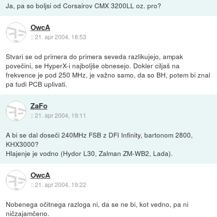
Ja, pa so boljsi od Corsairov CMX 3200LL oz. pro?
OwcA
::
21. apr 2004, 18:53
Stvari se od primera do primera seveda razlikujejo, ampak
povečini, se HyperX-i najboljše obnesejo. Dokler ciljaš na
frekvence je pod 250 MHz, je važno samo, da so BH, potem bi znal
pa tudi PCB uplivati.
ZaFo
::
21. apr 2004, 19:11
A bi se dal doseči 240MHz FSB z DFI Infinity, bartonom 2800,
KHX3000?
Hlajenje je vodno (Hydor L30, Zalman ZM-WB2, Lada).
OwcA
::
21. apr 2004, 19:22
Nobenega očitnega razloga ni, da se ne bi, kot vedno, pa ni
ničzajamčeno.