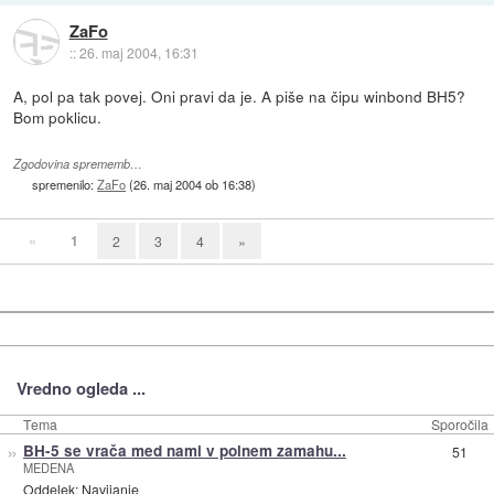
ZaFo
::
26. maj 2004, 16:31
A, pol pa tak povej. Oni pravi da je. A piše na čipu winbond BH5?
Bom poklicu.
Zgodovina sprememb…
spremenilo:
ZaFo
(
26. maj 2004 ob 16:38
)
«
1
2
3
4
»
Vredno ogleda ...
Tema
Sporočila
»
BH-5 se vrača med nami v polnem zamahu...
51
MEDENA
Oddelek:
Navijanje