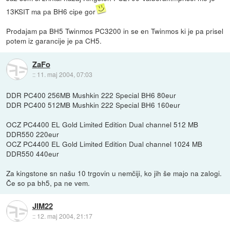
13KSIT ma pa BH6 cipe gor
Prodajam pa BH5 Twinmos PC3200 in se en Twinmos ki je pa prisel
potem iz garancije je pa CH5.
ZaFo
::
11. maj 2004, 07:03
DDR PC400 256MB Mushkin 222 Special BH6 80eur
DDR PC400 512MB Mushkin 222 Special BH6 160eur
OCZ PC4400 EL Gold Limited Edition Dual channel 512 MB
DDR550 220eur
OCZ PC4400 EL Gold Limited Edition Dual channel 1024 MB
DDR550 440eur
Za kingstone sn našu 10 trgovin u nemčiji, ko jih še majo na zalogi.
Če so pa bh5, pa ne vem.
JIM22
::
12. maj 2004, 21:17