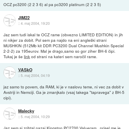
OCZ pc3200 (2 2 3 6) al pa pc3200 platinum (2 2 3 5)
JIM22
::
4. maj 2004, 19:20
Jaz sem tudi iskal te OCZ rame (obvezno LIMITED EDITION) in jih
ni nikjer za dobit. Pol sem pa najdo na eni angleški strani
MUSHKIN (512Mb kit DDR PC3200 Dual Channel Mushkin Special
2-2-2) za 195eurov. Mal je drago,samo so gor ziher BH-6 čipi.
Tukaj je še
link
od strani na kateri sem naročil rame.
VASkO
::
5. maj 2004, 04:19
jaz samo to povem, da RAM, ki je v naslovu teme, ni vec za dobit v
Avstriji in Nemciji. Ga je zmanjkalo (vsaj takega "tapravega" z BH-5
cipi).
Malecky
::
5. maj 2004, 10:29
Jaz sem si zrihtal nazaj Kingston PC2700 Valueram...prisel me je