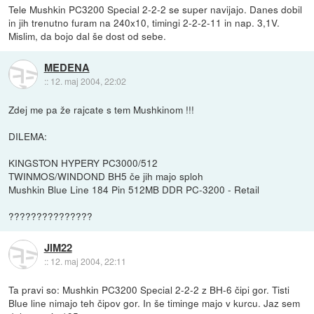
Tele Mushkin PC3200 Special 2-2-2 se super navijajo. Danes dobil
in jih trenutno furam na 240x10, timingi 2-2-2-11 in nap. 3,1V.
Mislim, da bojo dal še dost od sebe.
MEDENA
::
12. maj 2004, 22:02
Zdej me pa že rajcate s tem Mushkinom !!!
DILEMA:
KINGSTON HYPERY PC3000/512
TWINMOS/WINDOND BH5 če jih majo sploh
Mushkin Blue Line 184 Pin 512MB DDR PC-3200 - Retail
???????????????
JIM22
::
12. maj 2004, 22:11
Ta pravi so: Mushkin PC3200 Special 2-2-2 z BH-6 čipi gor. Tisti
Blue line nimajo teh čipov gor. In še timinge majo v kurcu. Jaz sem