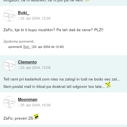
Boki_
::
23. apr 2004, 12:39
ZaFo, kje bi ti kupu mushkin? Pa lah daš še cene? PLZ!!
Zgodovina sprememb…
spremenil:
Boki_
(
23. apr 2004 ob 12:40
)
Clemento
::
23. apr 2004, 13:08
Teli rami pri kadarkoli.com niso na zalogi in tudi ne bodo vec zal...
Sem poslal mail in klical pa dvakrat isti odgovor too late...
Moonman
::
25. apr 2004, 16:38
ZaFo; preveri ZS