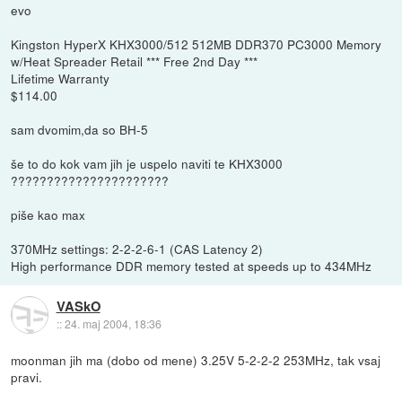
evo
Kingston HyperX KHX3000/512 512MB DDR370 PC3000 Memory
w/Heat Spreader Retail *** Free 2nd Day ***
Lifetime Warranty
$114.00
sam dvomim,da so BH-5
še to do kok vam jih je uspelo naviti te KHX3000
??????????????????????
piše kao max
370MHz settings: 2-2-2-6-1 (CAS Latency 2)
High performance DDR memory tested at speeds up to 434MHz
VASkO
::
24. maj 2004, 18:36
moonman jih ma (dobo od mene) 3.25V 5-2-2-2 253MHz, tak vsaj
pravi.