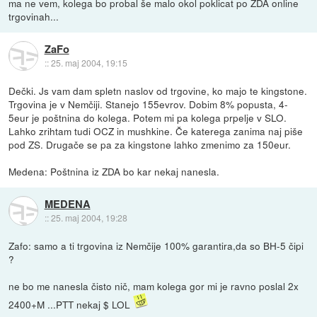
ma ne vem, kolega bo probal še malo okol poklicat po ZDA online
trgovinah...
ZaFo
::
25. maj 2004, 19:15
Dečki. Js vam dam spletn naslov od trgovine, ko majo te kingstone.
Trgovina je v Nemčiji. Stanejo 155evrov. Dobim 8% popusta, 4-
5eur je poštnina do kolega. Potem mi pa kolega prpelje v SLO.
Lahko zrihtam tudi OCZ in mushkine. Če katerega zanima naj piše
pod ZS. Drugače se pa za kingstone lahko zmenimo za 150eur.
Medena: Poštnina iz ZDA bo kar nekaj nanesla.
MEDENA
::
25. maj 2004, 19:28
Zafo: samo a ti trgovina iz Nemčije 100% garantira,da so BH-5 čipi
?
ne bo me nanesla čisto nič, mam kolega gor mi je ravno poslal 2x
2400+M ...PTT nekaj $ LOL