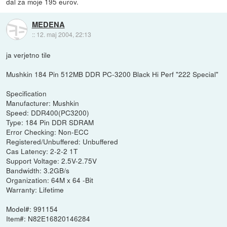
dal za moje 195 eurov.
MEDENA
::
12. maj 2004, 22:13
ja verjetno tile
Mushkin 184 Pin 512MB DDR PC-3200 Black Hi Perf "222 Special"
Specification
Manufacturer: Mushkin
Speed: DDR400(PC3200)
Type: 184 Pin DDR SDRAM
Error Checking: Non-ECC
Registered/Unbuffered: Unbuffered
Cas Latency: 2-2-2 1T
Support Voltage: 2.5V-2.75V
Bandwidth: 3.2GB/s
Organization: 64M x 64 -Bit
Warranty: Lifetime
Model#: 991154
Item#: N82E16820146284