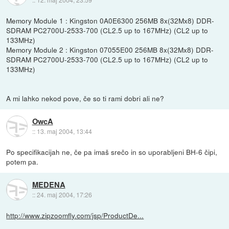
Memory Module 1 : Kingston 0A0E6300 256MB 8x(32Mx8) DDR-
SDRAM PC2700U-2533-700 (CL2.5 up to 167MHz) (CL2 up to
133MHz)
Memory Module 2 : Kingston 07055E00 256MB 8x(32Mx8) DDR-
SDRAM PC2700U-2533-700 (CL2.5 up to 167MHz) (CL2 up to
133MHz)
A mi lahko nekod pove, če so ti rami dobri ali ne?
OwcA
::
13. maj 2004, 13:44
Po specifikacijah ne, če pa imaš srečo in so uporabljeni BH-6 čipi,
potem pa.
MEDENA
::
24. maj 2004, 17:26
http://www.zipzoomfly.com/jsp/ProductDe...