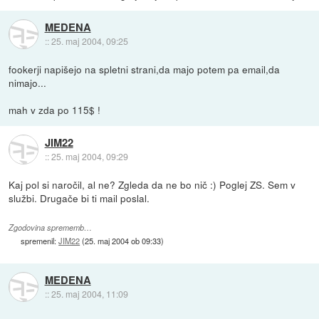
MEDENA
::
25. maj 2004, 09:25
fookerji napišejo na spletni strani,da majo potem pa email,da
nimajo...
mah v zda po 115$ !
JIM22
::
25. maj 2004, 09:29
Kaj pol si naročil, al ne? Zgleda da ne bo nič :) Poglej ZS. Sem v
službi. Drugače bi ti mail poslal.
Zgodovina sprememb…
spremenil:
JIM22
(
25. maj 2004 ob 09:33
)
MEDENA
::
25. maj 2004, 11:09