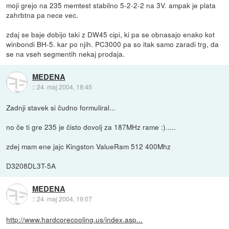
moji grejo na 235 memtest stabilno 5-2-2-2 na 3V. ampak je plata
zahrbtna pa nece vec.
zdaj se baje dobijo taki z DW45 cipi, ki pa se obnasajo enako kot
winbondi BH-5. kar po njih. PC3000 pa so itak samo zaradi trg, da
se na vseh segmentih nekaj prodaja.
MEDENA
::
24. maj 2004, 18:45
Zadnji stavek si čudno formuliral...
no če ti gre 235 je čisto dovolj za 187MHz rame :).....
zdej mam ene jajc Kingston ValueRam 512 400Mhz
D3208DL3T-5A
MEDENA
::
24. maj 2004, 19:07
http://www.hardcorecooling.us/index.asp...