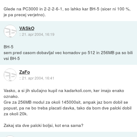
Glede na PC3000 in 2-2-2-6-1, so lahko kar BH-5 (sicer ni 100 %,
je pa precej verjetno).
VASkO
::
21. apr 2004, 16:19
BH-5
sem pred casom dobavljal vec komadov po 512 in 256MB pa so bili
vsi BH-5
ZaFo
::
21. apr 2004, 16:41
Vasko, a si jih slučajno kupil na kadarkoli.com, ker imajo enako
oznako.
Gre za 256MB modul za okoli 145000sit, ampak jaz bom dobil se
popust, pa ne bo treba placati davka, tako da bom dve palcki dobil
za okoli 20k.
Zakaj sta dve palcki boljsi, kot ena sama?