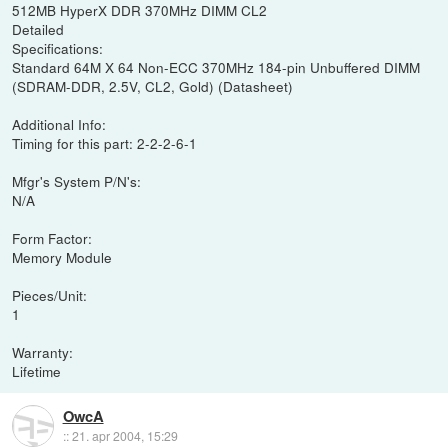
512MB HyperX DDR 370MHz DIMM CL2
Detailed
Specifications:
Standard 64M X 64 Non-ECC 370MHz 184-pin Unbuffered DIMM
(SDRAM-DDR, 2.5V, CL2, Gold) (Datasheet)
Additional Info:
Timing for this part: 2-2-2-6-1
Mfgr's System P/N's:
N/A
Form Factor:
Memory Module
Pieces/Unit:
1
Warranty:
Lifetime
OwcA
::
21. apr 2004, 15:29