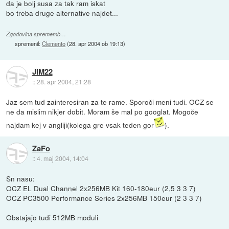
da je bolj susa za tak ram iskat
bo treba druge alternative najdet...
Zgodovina sprememb…
spremenil:
Clemento
(
28. apr 2004 ob 19:13
)
JIM22
::
28. apr 2004, 21:28
Jaz sem tud zainteresiran za te rame. Sporoči meni tudi. OCZ se
ne da mislim nikjer dobit. Moram še mal po googlat. Mogoče
najdam kej v angliji(kolega gre vsak teden gor
).
ZaFo
::
4. maj 2004, 14:04
Sn nasu:
OCZ EL Dual Channel 2x256MB Kit 160-180eur (2,5 3 3 7)
OCZ PC3500 Performance Series 2x256MB 150eur (2 3 3 7)
Obstajajo tudi 512MB moduli