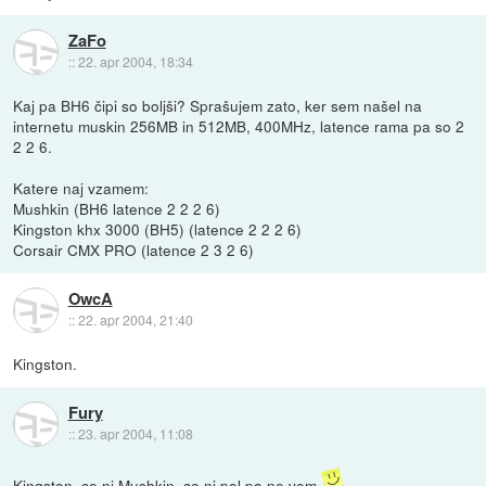
ZaFo
::
22. apr 2004, 18:34
Kaj pa BH6 čipi so boljši? Sprašujem zato, ker sem našel na
internetu muskin 256MB in 512MB, 400MHz, latence rama pa so 2
2 2 6.
Katere naj vzamem:
Mushkin (BH6 latence 2 2 2 6)
Kingston khx 3000 (BH5) (latence 2 2 2 6)
Corsair CMX PRO (latence 2 3 2 6)
OwcA
::
22. apr 2004, 21:40
Kingston.
Fury
::
23. apr 2004, 11:08
Kingston, ce ni Mushkin, ce ni pol pa ne vem