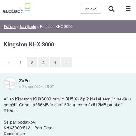
☰
Forum
»
Navijanje
»
Kingston KHX 3000
Kingston KHX 3000
«
1
2
3
4
»
ZaFo
::
21. apr 2004, 15:07
Ali so Kingston KHX3000 rami z BH5(6) čipi? Nešel sem jih nekje u
nemčiji. Cena 1x256MB je okoli 63eur, cena 2x512MB pa okoli
210eur.
Še par podatkov:
KHX3000/512 - Part Detail
Description: