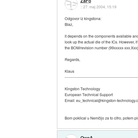
ZaFo
::
27. maj 2004, 15:19
Odgovor iz kingstona:
Blaz,
it depends on the components available and on
look up the actual die of the ICs. However, 
the BOM/revision number (99xxxxx-xxx.Xxx), I
Regards,
Klaus
-----------------------------------------------------------
Kingston Technology
European Technical Support
Email: eu_technical@kingston-technology.
Bom poklical u Nemčijo za to cifro, potem pi
OwcA