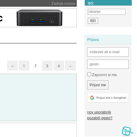
Išči:
Zadnje novice
Prijava
2
«
1
3
4
»
Zapomni si me
nov uporabnik
pozabili geslo?