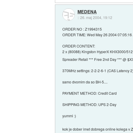
MEDENA
::
26. maj 2004, 19:12
ORDER NO : Z1994315
ORDER TIME: Wed May 26 2004 07:05:16 
ORDER CONTENT:
2 x (80088) Kingston HyperX KHX3000/5
Spreader Retail *** Free 2nd Day *** @ $
370MHz settings: 2-2-2-6-1 (CAS Latency 2
samo dvomim da so BH-5....
PAYMENT METHOD: Credit Card
SHIPPING METHOD: UPS 2-Day
yummi :)
kok je dober imet dobrega online kolega v