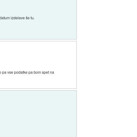
 datum izdelave še tu.
ijo pa vse podatke pa bom spet na