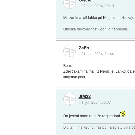
::
27. maj 2004, 20:19
Me zanima, ali lahko pri Kingstonu izbezajo i
Otroška radovednost - gonilo napredka.
ZaFo
::
31. maj 2004, 21:44
Bom.
Zdej čakam na mail iz Nemčije. Lahko, da s
kingston pisu.
JIM22
::
1. jun 2004, 00:07
Do jeseni bodo rami že razprodani
Digitalni marketing, nastop na spletu v nar