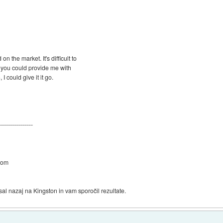
 the market. It's difficult to
if you could provide me with
 could give it it go.
-----------------
com
sal nazaj na Kingston in vam sporočil rezultate.