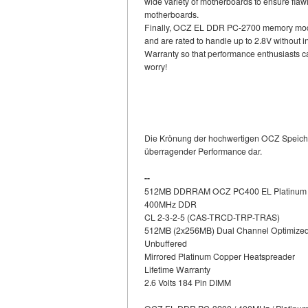
wide variety of motherboards to ensure fla
motherboards.
Finally, OCZ EL DDR PC-2700 memory modu
and are rated to handle up to 2.8V without 
Warranty so that performance enthusiasts c
worry!
Die Krönung der hochwertigen OCZ Speicher 
überragender Performance dar.
--
512MB DDRRAM OCZ PC400 EL Platinum 
400MHz DDR
CL 2-3-2-5 (CAS-TRCD-TRP-TRAS)
512MB (2x256MB) Dual Channel Optimized
Unbuffered
Mirrored Platinum Copper Heatspreader
Lifetime Warranty
2.6 Volts 184 Pin DIMM