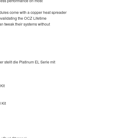
wless performance on most
les come with a copper heat spreader
invalidating the OCZ Lifetime
an tweak their systems without
stellt die Platinum EL Serie mit
Kit
 Kit