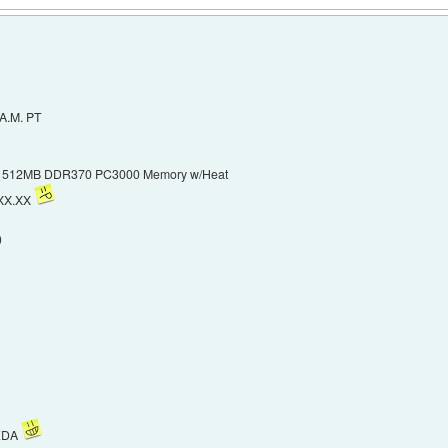
A.M. PT
12 512MB DDR370 PC3000 Memory w/Heat
XXX.XX
)
 ZDA