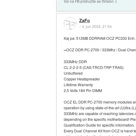
Vsi na FB pridružite se itVision :)
ZaFo
::
4. jun 2004, 21:54
Kaj pa: 512MB DDRRAM OCZ PC333 Enh. L
--
OCZ DDR PC-2700 / 333Mhz / Dual Chann
333MHz DDR
CL 2-2-2-5 (CAS-TRCD-TRP-TRAS)
Unbuffered
Copper Heatspreader
Lifetime Warranty
2.5 Volts 184 Pin DIMM
OCZ EL DDR PC-2700 memory modules are 
operation by using state-of-the-art (U)ltra 
333MHz are capable of reaching latencies o
depending on the specific motherboard! Pl
Qualification Guide for specific information.
Every Dual Channel Kit from OCZ is hand te