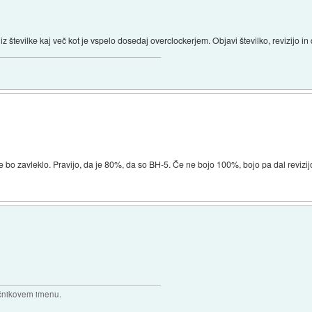
z številke kaj več kot je vspelo dosedaj overclockerjem. Objavi številko, revizijo in
e bo zavleklo. Pravijo, da je 80%, da so BH-5. Če ne bojo 100%, bojo pa dal reviz
očnikovem imenu.