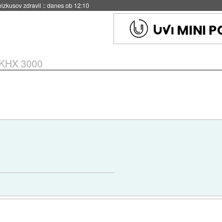
naslednji dve leti
::
danes ob 11:37
 KHX 3000