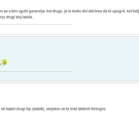
vo se s tem zgubi garancija. kot drugo, je to tezko dol dat brez da bi upognil. kot tretj
u drugi sloj lepila.
e
bil kateri drugi čip (slabši), verjetno ne bi imel takšnih timingov.