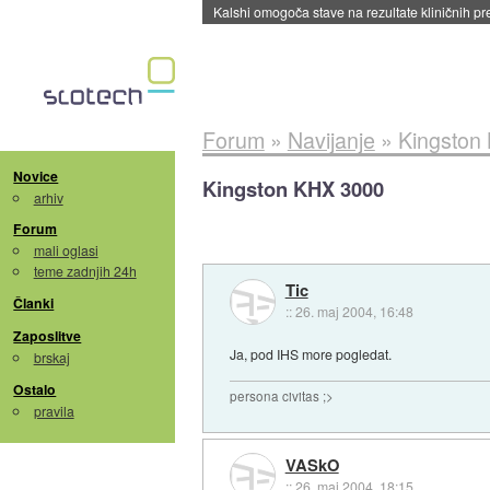
Sandisk že prodal več kot polovico SSD-jev za 
Forum
»
Navijanje
»
Kingston
Novice
Kingston KHX 3000
arhiv
Forum
mali oglasi
teme zadnjih 24h
Tic
Članki
::
26. maj 2004, 16:48
Zaposlitve
Ja, pod IHS more pogledat.
brskaj
Ostalo
persona civitas ;>
pravila
VASkO
::
26. maj 2004, 18:15