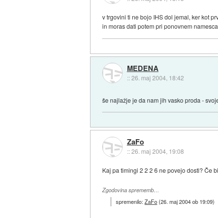
v trgovini ti ne bojo IHS dol jemal, ker kot pr
in moras dati potem pri ponovnem namescanj
MEDENA
::
26. maj 2004, 18:42
še najlažje je da nam jih vasko proda - svoj
ZaFo
::
26. maj 2004, 19:08
Kaj pa timingi 2 2 2 6 ne povejo dosti? Če bi 
Zgodovina sprememb…
spremenilo:
ZaFo
(
26. maj 2004 ob 19:09
)