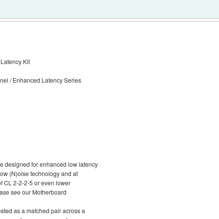
atency Kit
el / Enhanced Latency Series
designed for enhanced low latency
(L)ow (N)oise technology and at
f CL 2-2-2-5 or even lower
ease see our Motherboard
sted as a matched pair across a