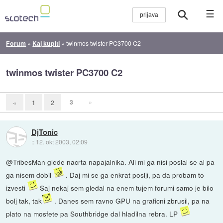
☰
Forum
»
Kaj kupiti
»
twinmos twister PC3700 C2
twinmos twister PC3700 C2
3
»
«
1
2
DjTonic
::
12. okt 2003, 02:09
@TribesMan glede nacrta napajalnika. Ali mi ga nisi poslal se al pa
ga nisem dobil
. Daj mi se ga enkrat poslji, pa da probam to
izvesti
Saj nekaj sem gledal na enem tujem forumi samo je bilo
bolj tak, tak
. Danes sem ravno GPU na graficni zbrusil, pa na
plato na mosfete pa Southbridge dal hladilna rebra. LP