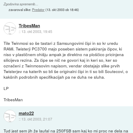
Zgodovina sprememb…
zavaroval slike:
Predator
(
13. okt 2003 ob 18:46
)
TribesMan
::
13. okt 2003, 19:45
Tile Twinmosi so še tastari z Samsungovimi čipi in so kr uredu
RAMi. Twisterji PC3700 majo poseben sistem pakiranja čipov, ki
niso v plastičnem ohišju ampak je direktno na ploščico pricinjena
silicijeva rezina. Za čipe se nič ne govori kaj in keri so, ker so
označeni z Twinmosovim napisom, vendar obstajajo slike prvih
Twisterjev na katerih so bli še originalni čipi in ti so bili Soutecovi, o
kakšnih podrobnih specifikacijah pa ne duha ne sluha.
LP
TribesMan
mato22
::
13. okt 2003, 21:07
Tud jest sem jih že laufal na 250FSB sam kaj ko mi proc ne dela na