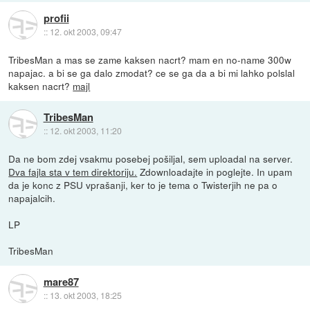
profii
::
12. okt 2003, 09:47
TribesMan a mas se zame kaksen nacrt? mam en no-name 300w
napajac. a bi se ga dalo zmodat? ce se ga da a bi mi lahko polslal
kaksen nacrt?
majl
TribesMan
::
12. okt 2003, 11:20
Da ne bom zdej vsakmu posebej pošiljal, sem uploadal na server.
Dva fajla sta v tem direktoriju.
Zdownloadajte in poglejte. In upam
da je konc z PSU vprašanji, ker to je tema o Twisterjih ne pa o
napajalcih.
LP
TribesMan
mare87
::
13. okt 2003, 18:25