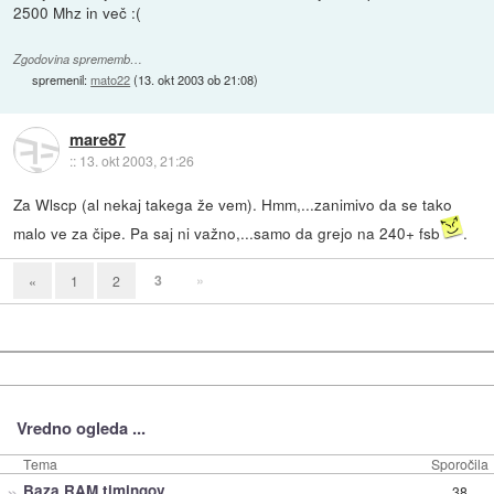
2500 Mhz in več :(
Zgodovina sprememb…
spremenil:
mato22
(
13. okt 2003 ob 21:08
)
mare87
::
13. okt 2003, 21:26
Za Wlscp (al nekaj takega že vem). Hmm,...zanimivo da se tako
malo ve za čipe. Pa saj ni važno,...samo da grejo na 240+ fsb
.
3
»
«
1
2
Vredno ogleda ...
Tema
Sporočila
»
Baza RAM timingov
38