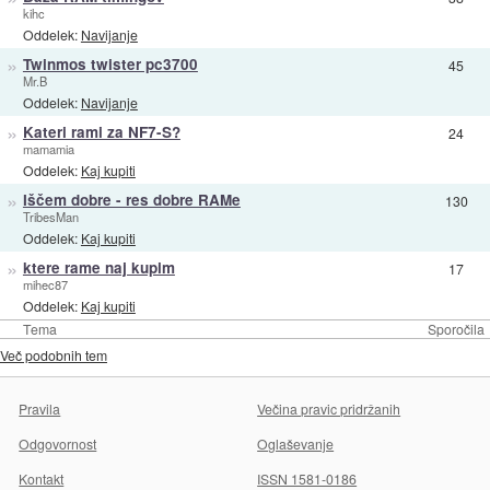
kihc
Oddelek:
Navijanje
»
Twinmos twister pc3700
45
Mr.B
Oddelek:
Navijanje
»
Kateri rami za NF7-S?
24
mamamia
Oddelek:
Kaj kupiti
»
Iščem dobre - res dobre RAMe
130
TribesMan
Oddelek:
Kaj kupiti
»
ktere rame naj kupim
17
mihec87
Oddelek:
Kaj kupiti
Tema
Sporočila
Več podobnih tem
Pravila
Večina pravic pridržanih
Odgovornost
Oglaševanje
Kontakt
ISSN 1581-0186