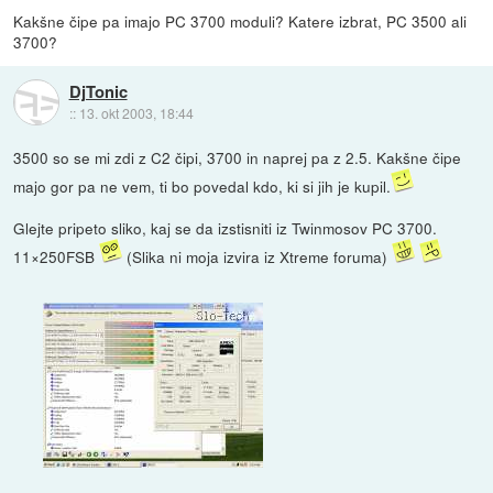
Kakšne čipe pa imajo PC 3700 moduli? Katere izbrat, PC 3500 ali
3700?
DjTonic
::
13. okt 2003, 18:44
3500 so se mi zdi z C2 čipi, 3700 in naprej pa z 2.5. Kakšne čipe
majo gor pa ne vem, ti bo povedal kdo, ki si jih je kupil.
Glejte pripeto sliko, kaj se da izstisniti iz Twinmosov PC 3700.
11×250FSB
(Slika ni moja izvira iz Xtreme foruma)