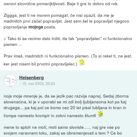
osnovi slovnične pomanjkljivosti. Baje ti gre to dobro od rok.
Ziggga, jest ti ne morem pomagat, če nisi opazil, da me je
madmitch prvi začel popravljat. Jest sem šel le popravljat njegovo
popravljanje
posta.
mojega
> Tako bi se recimo dalo trditi, da tak "popravljalec" ni funkcionalno
pismen ...
Prav imaš, madmitch ni funkcionalno pismen. (To si rekel ti, ne jest,
ker jest nisem bil prvotni popravljalec.)
Heisenberg
::
15. nov 2003, 20:03
noja moje mnenje je, da se jezik pac razvija naprej. Sedaj zborna
slovenscina, ki je v uporabi se mi zdi bolj ljubljanscina kot pa kaj
drugega... pa kaj pol ce bomo cez 20 let pisal lubljana in kran in
čompe namesto krompir in zokni namesto štumfi
mene to sploh ne moti, moti samo sloviste...... naj gre vse po
svojem naravnem toku, zakaj se obremenjevati s tem ? Ce bo