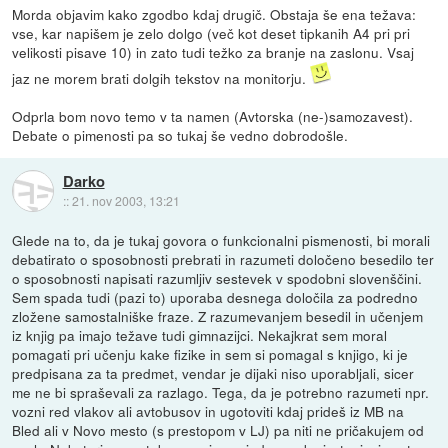
Morda objavim kako zgodbo kdaj drugič. Obstaja še ena težava:
vse, kar napišem je zelo dolgo (več kot deset tipkanih A4 pri pri
velikosti pisave 10) in zato tudi težko za branje na zaslonu. Vsaj
jaz ne morem brati dolgih tekstov na monitorju.
Odprla bom novo temo v ta namen (Avtorska (ne-)samozavest).
Debate o pimenosti pa so tukaj še vedno dobrodošle.
Darko
::
21. nov 2003, 13:21
Glede na to, da je tukaj govora o funkcionalni pismenosti, bi morali
debatirato o sposobnosti prebrati in razumeti določeno besedilo ter
o sposobnosti napisati razumljiv sestevek v spodobni slovenščini.
Sem spada tudi (pazi to) uporaba desnega določila za podredno
zložene samostalniške fraze. Z razumevanjem besedil in učenjem
iz knjig pa imajo težave tudi gimnazijci. Nekajkrat sem moral
pomagati pri učenju kake fizike in sem si pomagal s knjigo, ki je
predpisana za ta predmet, vendar je dijaki niso uporabljali, sicer
me ne bi spraševali za razlago. Tega, da je potrebno razumeti npr.
vozni red vlakov ali avtobusov in ugotoviti kdaj prideš iz MB na
Bled ali v Novo mesto (s prestopom v LJ) pa niti ne pričakujem od