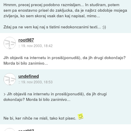
Hmmm, precej precej podobno razmisljam... In studiram, potem
sem pa enostavno prisel do zakljucka, da je najbrz obdobje mojega
zivljenja, ko sem skoraj vsak dan kaj napisal, mimo...
Zdaj pa ne vem kaj naj s tistimi nedokoncanimi texti... :))
root987
::
19. nov 2003, 18:42
Jih objaviš na internetu in prosiš(ponudiš), da jih drugi dokončajo?
Morda bi bilo zanimivo...
undefined
::
19. nov 2003, 18:53
> Jih objaviš na internetu in prosiš(ponudiš), da jih drugi
dokončajo? Morda bi bilo zanimivo...
Ne bi, ker nihče ne misli, tako kot pisec.