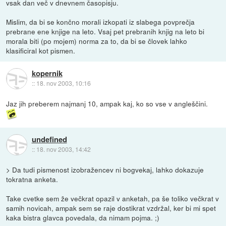
vsak dan več v dnevnem časopisju.
Mislim, da bi se končno morali izkopati iz slabega povprečja
prebrane ene knjige na leto. Vsaj pet prebranih knjig na leto bi
morala biti (po mojem) norma za to, da bi se človek lahko
klasificiral kot pismen.
kopernik
::
18. nov 2003, 10:16
Jaz jih preberem najmanj 10, ampak kaj, ko so vse v angleščini.
undefined
::
18. nov 2003, 14:42
> Da tudi pismenost izobražencev ni bogvekaj, lahko dokazuje
tokratna anketa.
Take cvetke sem že večkrat opazil v anketah, pa še toliko večkrat v
samih novicah, ampak sem se raje dostikrat vzdržal, ker bi mi spet
kaka bistra glavca povedala, da nimam pojma. ;)