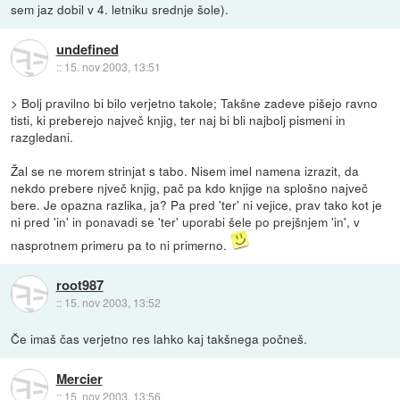
sem jaz dobil v 4. letniku srednje šole).
undefined
::
15. nov 2003, 13:51
> Bolj pravilno bi bilo verjetno takole; Takšne zadeve pišejo ravno
tisti, ki preberejo največ knjig, ter naj bi bli najbolj pismeni in
razgledani.
Žal se ne morem strinjat s tabo. Nisem imel namena izrazit, da
nekdo prebere njveč knjig, pač pa kdo knjige na splošno največ
bere. Je opazna razlika, ja? Pa pred 'ter' ni vejice, prav tako kot je
ni pred 'in' in ponavadi se 'ter' uporabi šele po prejšnjem 'in', v
nasprotnem primeru pa to ni primerno.
root987
::
15. nov 2003, 13:52
Če imaš čas verjetno res lahko kaj takšnega počneš.
Mercier
::
15. nov 2003, 13:56