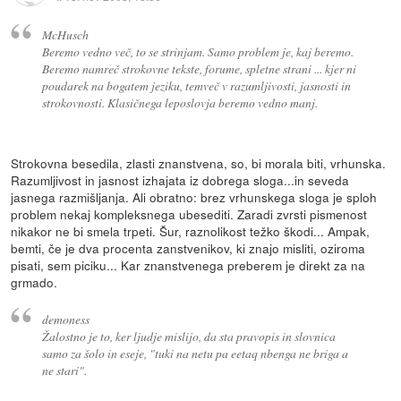
McHusch
Beremo vedno več, to se strinjam. Samo problem je, kaj beremo.
Beremo namreč strokovne tekste, forume, spletne strani ... kjer ni
poudarek na bogatem jeziku, temveč v razumljivosti, jasnosti in
strokovnosti. Klasičnega leposlovja beremo vedno manj.
Strokovna besedila, zlasti znanstvena, so, bi morala biti, vrhunska.
Razumljivost in jasnost izhajata iz dobrega sloga...in seveda
jasnega razmišljanja. Ali obratno: brez vrhunskega sloga je sploh
problem nekaj kompleksnega ubesediti. Zaradi zvrsti pismenost
nikakor ne bi smela trpeti. Šur, raznolikost težko škodi... Ampak,
bemti, če je dva procenta zanstvenikov, ki znajo misliti, oziroma
pisati, sem piciku... Kar znanstvenega preberem je direkt za na
grmado.
demoness
Žalostno je to, ker ljudje mislijo, da sta pravopis in slovnica
samo za šolo in eseje, "tuki na netu pa eetaq nbenga ne briga a
ne stari".