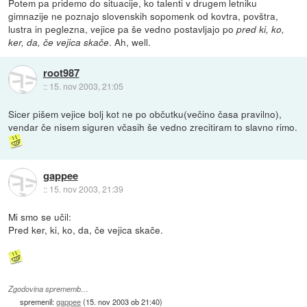
Potem pa pridemo do situacije, ko talenti v drugem letniku
gimnazije ne poznajo slovenskih sopomenk od kovtra, povštra,
lustra in peglezna, vejice pa še vedno postavljajo po
pred ki, ko,
. Ah, well.
ker, da, če vejica skače
root987
::
15. nov 2003, 21:05
Sicer pišem vejice bolj kot ne po občutku(večino časa pravilno),
vendar če nisem siguren včasih še vedno zrecitiram to slavno rimo.
gappee
::
15. nov 2003, 21:39
Mi smo se učil:
Pred ker, ki, ko, da, če vejica skače.
Zgodovina sprememb…
spremenil:
gappee
(
15. nov 2003 ob 21:40
)