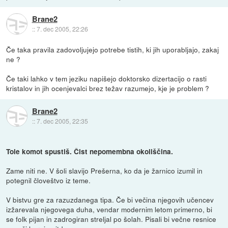
Brane2
::
7. dec 2005, 22:26
Če taka pravila zadovoljujejo potrebe tistih, ki jih uporabljajo, zakaj
ne ?
Če taki lahko v tem jeziku napišejo doktorsko dizertacijo o rasti
kristalov in jih ocenjevalci brez težav razumejo, kje je problem ?
Brane2
::
7. dec 2005, 22:35
Tole komot spustiš. Čist nepomembna okoliščina.
Zame niti ne. V šoli slavijo Prešerna, ko da je žarnico izumil in
potegnil človeštvo iz teme.
V bistvu gre za razuzdanega tipa. Če bi večina njegovih učencev
izžarevala njegovega duha, vendar modernim letom primerno, bi
se folk pijan in zadrogiran streljal po šolah. Pisali bi večne resnice