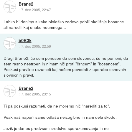
Brane2
::
7. dec 2005, 22:47
Lahko bi denimo s kako biološko zadevo pobili okolišnje bosance
ali naredili kaj enako neumnega...
b0B3k
::
7. dec 2005, 22:59
Dragi Brane2, če sem ponosen da sem slovenec, še ne pomeni, da
sem rasno nestrpen in nimam nič proti "črncem" in "bosancem".
Poskusi pravilno razumeti kaj hočem povedati z uporabo osnovnih
slovničnih pravil.
Brane2
::
7. dec 2005, 23:15
Ti pa poskusi razumeti, da ne moremo nič "narediti za to".
Vsak naš naporr samo odlaša neizogibno in nam dela škodo.
Jezik je danes predvsem sredstvo sporazumevanja in ne