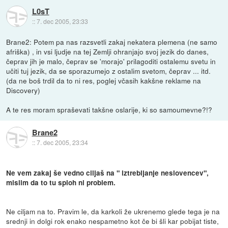
L0sT
::
7. dec 2005, 23:33
Brane2: Potem pa nas razsvetli zakaj nekatera plemena (ne samo
afriška) , in vsi ljudje na tej Zemlji ohranjajo svoj jezik do danes,
čeprav jih je malo, čeprav se 'morajo' prilagoditi ostalemu svetu in
učiti tuj jezik, da se sporazumejo z ostalim svetom, čeprav ... itd.
(da ne boš trdil da to ni res, poglej včasih kakšne reklame na
Discovery)
A te res moram spraševati takšne oslarije, ki so samoumevne?!?
Brane2
::
7. dec 2005, 23:34
Ne vem zakaj še vedno ciljaš na " iztrebljanje neslovencev",
mislim da to tu sploh ni problem.
Ne ciljam na to. Pravim le, da karkoli že ukrenemo glede tega je na
srednji in dolgi rok enako nespametno kot če bi šli kar pobijat tiste,