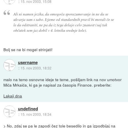
::
15. nov 2003, 15:08
Ali ni namen jezika, da omogoča sporazumevanje in ne da se
ukvarja sam s sabo. Izjeme od standardnih pravil bi morali če se
le da odstraniti, ne pa da iz tega delajo celo znanost (saj tak
občutek sem jaz dobil v 4. letniku srednje šole).
Bolj se ne bi mogel strinjati!
username
::
15. nov 2003, 18:32
malo na temo osnovne ideje te teme, pošiljam link na nov umotvor
Mića Mrkaića, ki ga je napisal za časopis Finance. preberite:
Lakaji dna
undefined
::
15. nov 2003, 18:34
> No, zdaj se pa le zapodi čez tole besedilo in ga izpodbijaj na