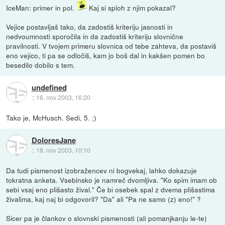
IceMan: primer in pol.
Kaj si sploh z njim pokazal?
Vejice postavljaš tako, da zadostiš kriteriju jasnosti in
nedvoumnosti sporočila in da zadostiš kriteriju slovnične
pravilnosti. V tvojem primeru slovnica od tebe zahteva, da postaviš
eno vejico, ti pa se odločiš, kam jo boš dal in kakšen pomen bo
besedilo dobilo s tem.
undefined
::
16. nov 2003, 16:20
Tako je, McHusch. Sedi, 5. ;)
DoloresJane
::
18. nov 2003, 10:10
Da tudi pismenost izobražencev ni bogvekaj, lahko dokazuje
tokratna anketa. Vsebinsko je namreč dvomljiva. "Ko spim imam ob
sebi vsaj eno plišasto žival." Če bi osebek spal z dvema plišastima
živalima, kaj naj bi odgovoril? "Da" ali "Pa ne samo (z) eno!" ?
Sicer pa je člankov o slovnski pismenosti (ali pomanjkanju le-te)