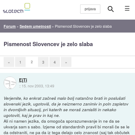
☰
Forum
»
Sedem umetnosti
»
Pismenost Slovencev je zelo slaba
Pismenost Slovencev je zelo slaba
2
«
1
3
4
»
EjTi
::
15. nov 2003, 13:49
Verjemite, ko enkrat začneš malo bolj natančno brati in poslušati
slovenski jezik, ugotoviš, da je neizmerno zanimiv in poln zapletov
in dvomljivih situacij, pri katerih se moraš zamisliti in nekako
ugotoviti, kaj je prav in kaj ne.
Ali ni namen jezika, da omogoča sporazumevanje in ne da se
ukvarja sam s sabo. Izjeme od standardnih pravil bi morali če se le
da odstraniti, ne pa da iz tega delajo celo znanost (saj tak občutek