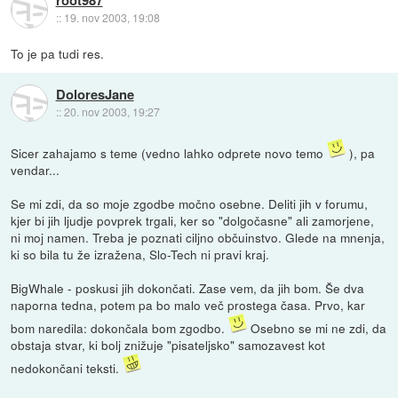
root987
::
19. nov 2003, 19:08
To je pa tudi res.
DoloresJane
::
20. nov 2003, 19:27
Sicer zahajamo s teme (vedno lahko odprete novo temo
), pa
vendar...
Se mi zdi, da so moje zgodbe močno osebne. Deliti jih v forumu,
kjer bi jih ljudje povprek trgali, ker so "dolgočasne" ali zamorjene,
ni moj namen. Treba je poznati ciljno občuinstvo. Glede na mnenja,
ki so bila tu že izražena, Slo-Tech ni pravi kraj.
BigWhale - poskusi jih dokončati. Zase vem, da jih bom. Še dva
naporna tedna, potem pa bo malo več prostega časa. Prvo, kar
bom naredila: dokončala bom zgodbo.
Osebno se mi ne zdi, da
obstaja stvar, ki bolj znižuje "pisateljsko" samozavest kot
nedokončani teksti.