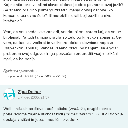
Kej menite torej vi, ali mi slovenci dovolj dobro poznamo svoj jezik?
Se znamo pravilno pismeno izržati? Imamo dovolj osnove, ko
končamo osnovno šolo? Bi morebiti morali bolj paziti na nivo
izražanja?
Vem, da sem sedaj vse zamoril, vendar si ne morem kaj, da se ne
bi olajšal. Pa tudi ta moja pravila so zelo po kmečko napisana. Sej
vem, da tudi jaz večkrat in velikokrat delam slovnične napake
(največkrat lapsusi), vendar vseeno pred "postanjem" še enkrat
preberem svoj odgovor in ga poskušam preurediti vsaj v tolikšni
meri, da bo berljiv.
Zgodovina sprememb…
spremenilo:
b0B3k
(
7. dec 2005 ob 21:36
)
Ziga Dolhar
::
7. dec 2005, 21:37
Well -- včasih se ćlovek pač zatipka (
), drugič morda
zvoćnik
ponevedoma zajebe stičnost ločil (
). Tudi tropičje
Primer:"Mislim /.../
obstaja v stični in jebe... nestični izvedenki.