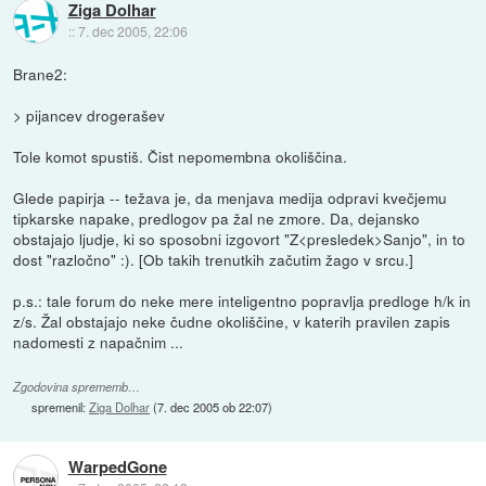
Ziga Dolhar
::
7. dec 2005, 22:06
Brane2:
> pijancev drogerašev
Tole komot spustiš. Čist nepomembna okoliščina.
Glede papirja -- težava je, da menjava medija odpravi kvečjemu
tipkarske napake, predlogov pa žal ne zmore. Da, dejansko
obstajajo ljudje, ki so sposobni izgovort "Z<presledek>Sanjo", in to
dost "razločno" :). [Ob takih trenutkih začutim žago v srcu.]
p.s.: tale forum do neke mere inteligentno popravlja predloge h/k in
z/s. Žal obstajajo neke čudne okoliščine, v katerih pravilen zapis
nadomesti z napačnim ...
Zgodovina sprememb…
spremenil:
Ziga Dolhar
(
7. dec 2005 ob 22:07
)
WarpedGone