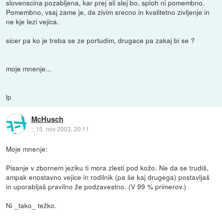
slovenscina pozabljena, kar prej ali slej bo, sploh ni pomembno.
Pomembno, vsaj zame je, da zivim srecno in kvalitetno zivljenje in
ne kje lezi vejica.
sicer pa ko je treba se ze portudim, drugace pa zakaj bi se ?
moje mnenje...
lp
McHusch
::
15. nov 2003, 20:11
Moje mnenje:
Pisanje v zbornem jeziku ti mora zlesti pod kožo. Ne da se trudiš,
ampak enostavno vejice in rodilnik (pa še kaj drugega) postavljaš
in uporabljaš pravilno že podzavestno. (V 99 % primerov.)
Ni _tako_ težko.