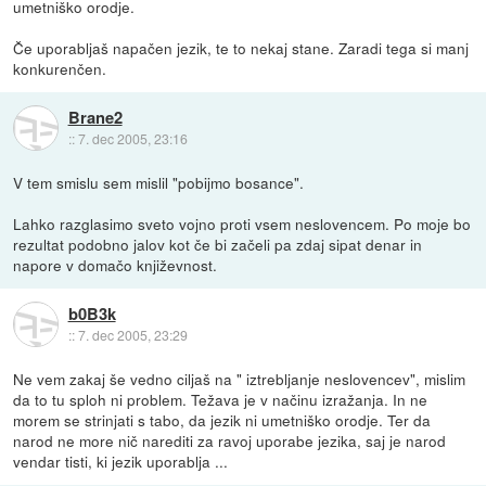
umetniško orodje.
Če uporabljaš napačen jezik, te to nekaj stane. Zaradi tega si manj
konkurenčen.
Brane2
::
7. dec 2005, 23:16
V tem smislu sem mislil "pobijmo bosance".
Lahko razglasimo sveto vojno proti vsem neslovencem. Po moje bo
rezultat podobno jalov kot če bi začeli pa zdaj sipat denar in
napore v domačo književnost.
b0B3k
::
7. dec 2005, 23:29
Ne vem zakaj še vedno ciljaš na " iztrebljanje neslovencev", mislim
da to tu sploh ni problem. Težava je v načinu izražanja. In ne
morem se strinjati s tabo, da jezik ni umetniško orodje. Ter da
narod ne more nič narediti za ravoj uporabe jezika, saj je narod
vendar tisti, ki jezik uporablja ...