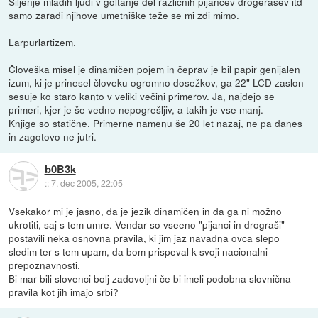
Siljenje mladih ljudi v goltanje del različnih pijancev drogerašev itd
samo zaradi njihove umetniške teže se mi zdi mimo.
Larpurlartizem.
Človeška misel je dinamičen pojem in čeprav je bil papir genijalen
izum, ki je prinesel človeku ogromno dosežkov, ga 22" LCD zaslon
sesuje ko staro kanto v veliki večini primerov. Ja, najdejo se
primeri, kjer je še vedno nepogrešljiv, a takih je vse manj.
Knjige so statične. Primerne namenu še 20 let nazaj, ne pa danes
in zagotovo ne jutri.
b0B3k
::
7. dec 2005, 22:05
Vsekakor mi je jasno, da je jezik dinamičen in da ga ni možno
ukrotiti, saj s tem umre. Vendar so vseeno "pijanci in drograši"
postavili neka osnovna pravila, ki jim jaz navadna ovca slepo
sledim ter s tem upam, da bom prispeval k svoji nacionalni
prepoznavnosti.
Bi mar bili slovenci bolj zadovoljni če bi imeli podobna slovnična
pravila kot jih imajo srbi?