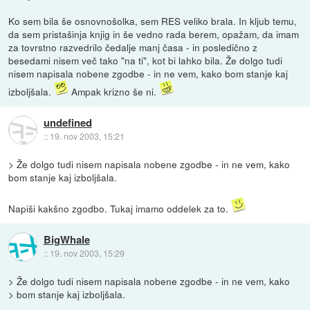
Ko sem bila še osnovnošolka, sem RES veliko brala. In kljub temu,
da sem pristašinja knjig in še vedno rada berem, opažam, da imam
za tovrstno razvedrilo čedalje manj časa - in posledično z
besedami nisem več tako "na ti", kot bi lahko bila. Že dolgo tudi
nisem napisala nobene zgodbe - in ne vem, kako bom stanje kaj
izboljšala.
Ampak krizno še ni.
undefined
::
19. nov 2003, 15:21
> Že dolgo tudi nisem napisala nobene zgodbe - in ne vem, kako
bom stanje kaj izboljšala.
Napiši kakšno zgodbo. Tukaj imamo oddelek za to.
BigWhale
::
19. nov 2003, 15:29
> Že dolgo tudi nisem napisala nobene zgodbe - in ne vem, kako
> bom stanje kaj izboljšala.