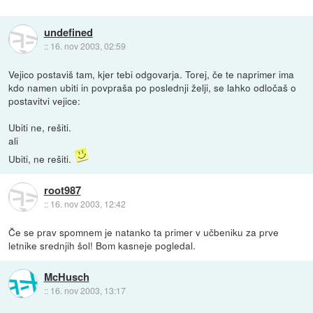
undefined
::
16. nov 2003, 02:59
Vejico postaviš tam, kjer tebi odgovarja. Torej, če te naprimer ima
kdo namen ubiti in povpraša po poslednji želji, se lahko odločaš o
postavitvi vejice:
Ubiti ne, rešiti.
ali
Ubiti, ne rešiti.
root987
::
16. nov 2003, 12:42
Če se prav spomnem je natanko ta primer v učbeniku za prve
letnike srednjih šol! Bom kasneje pogledal.
McHusch
::
16. nov 2003, 13:17