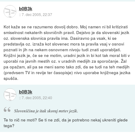
b0B3k
::
7. dec 2005, 22:37
Kot kaže se ne razumemo dovolj dobro. Moj namen ni bil kritizirati
smiselnost nekaterih slovničnih pravil. Dejstvo je da slovenski jezik
oz. slovenska slovnica pravila ima. Dasiravno pa vsak, ki se
predstavlja oz. izraža kot slovenec mora ta pravila vsaj v osnovi
poznati in jih na nekem osnovnem nivoju tudi znati uporabljati.
Knjižni jezik je, če se ne motim, uradni jezik in bi kot tak moral biti v
uporabi na javnih mestih oz. v uradnih medijih za sporočanje. Žal
pa opažam, ali pa se meni samo tako zdi, da se tudi na teh medijih
(predvsem TV in revije ter časopisje) nivo uporabe knjižnega jezika
spušča.
b0B3k
::
7. dec 2005, 22:40
Slovenščina je itak skoraj mrtev jezik.
Te to nič ne moti? Se ti ne zdi, da je potrebno nekaj ukreniti glede
tega?