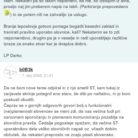
vseh. Nekateri pa so takon nepismeni, da me, ko izstopim iz avta,
prosijo naj jim preberem napis na tabli. (Parkiranje prepovedano
) in se potem niti ne zahvalijo za uslugo.
Branje leposlovja gotovo pomaga bogatiti besedni zaklad in
trenirati pravilno uporabo slovnice, kali? Nekaterim se to zdi
nepomembno, drugim pa je v veselje in radi uporabljajo različne
izraze za enako stvar kar je dvaplus dobro.
LP Darko
b0B3k
::
7. dec 2005, 21:31
Da ne bom nove teme odpiral in z njo smetil ST, sem tukaj iz
zarjavele skrinje potegnil eno staro, še diši po naftalinu, in jo bom
poskusil obuditi.
Čeprav se v gornjih odgovorih govori bolj o funkcionalni
(ne)pismenosti slovencev se meni zdi, da nas večina tudi pri
osnovnem sporočanju in pismenem komuniciranju pozablja na
slovnična pravila. Čedalje pogosteje opažam, da večina ST-
uporabnikov dela veliko slovničnih napak oz. včasih dobim
občutek, da nekateri preprosto ne znajo pisati slovensko.