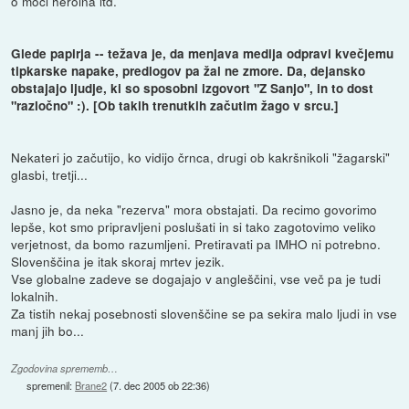
o moči heroina itd.
Glede papirja -- težava je, da menjava medija odpravi kvečjemu
tipkarske napake, predlogov pa žal ne zmore. Da, dejansko
obstajajo ljudje, ki so sposobni izgovort "Z Sanjo", in to dost
"razločno" :). [Ob takih trenutkih začutim žago v srcu.]
Nekateri jo začutijo, ko vidijo črnca, drugi ob kakršnikoli "žagarski"
glasbi, tretji...
Jasno je, da neka "rezerva" mora obstajati. Da recimo govorimo
lepše, kot smo pripravljeni poslušati in si tako zagotovimo veliko
verjetnost, da bomo razumljeni. Pretiravati pa IMHO ni potrebno.
Slovenščina je itak skoraj mrtev jezik.
Vse globalne zadeve se dogajajo v angleščini, vse več pa je tudi
lokalnih.
Za tistih nekaj posebnosti slovenščine se pa sekira malo ljudi in vse
manj jih bo...
Zgodovina sprememb…
spremenil:
Brane2
(
7. dec 2005 ob 22:36
)