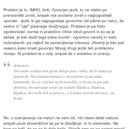
Problem je tu, IMHO, širši. Govorjen jezik, tu ne mislim po
prenosniški zvrsti, ampak vse socialne zvrsti v najpogostejši
uporabi - jezik, ki ga najpogosteje govorimo (ali pišmo po netu), še
vedno ni "ujel" pisanega (knjižnega). Problem je pa čisto
zgodovinski: norme ni praktično nihče nikoli govoril in ko se je
delala, je bilo dosti tega treba izumiti - ogromno narečij in malo
izobraženih, pa najbrž še pomanjkanje interesa. (Avstriji je bilo pač
vseeno kako kmeti govorijo) Mnogi drugi jeziki teh problemov
nimajo. Ni problem le v volji, ampak še v sredstvu in znanju.
demoness
Slovenske srednje šole pa ne delajo prav veliko, da bi situacijo
popravile. Nacionalna matura iz slovenščine je navadna
katastrofa. Jaz je verjetno ne bi naredila, če bi me ta grozota
doletela. Ocenjevanje esejev po točkah (kljukica, kljukica,
kljukica, dve točki dol za pisavo,...), Cankar in testi slovnice... ne,
hvala.
No, o ocenjevanju na maturi ne vem nič, niti nisem delal mature,
ampak pouk slovenščine se pa le izboljšuje. In to sistemsko. Ne
bom pa trdil, da se ne bi dalo bolje. Včasih smo se na pamet morali