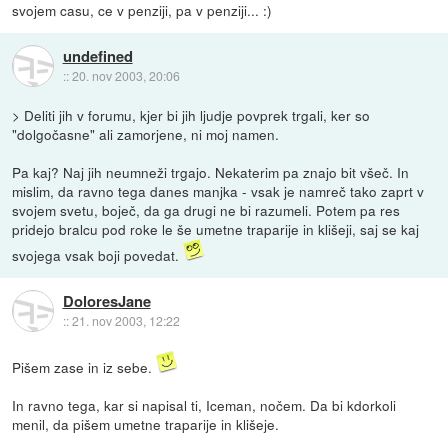
svojem casu, ce v penziji, pa v penziji... :)
undefined
::
20. nov 2003, 20:06
> Deliti jih v forumu, kjer bi jih ljudje povprek trgali, ker so
"dolgočasne" ali zamorjene, ni moj namen.
Pa kaj? Naj jih neumneži trgajo. Nekaterim pa znajo bit všeč. In
mislim, da ravno tega danes manjka - vsak je namreč tako zaprt v
svojem svetu, boječ, da ga drugi ne bi razumeli. Potem pa res
pridejo bralcu pod roke le še umetne traparije in klišeji, saj se kaj
svojega vsak boji povedat.
DoloresJane
::
21. nov 2003, 12:22
Pišem zase in iz sebe.
In ravno tega, kar si napisal ti, Iceman, nočem. Da bi kdorkoli
menil, da pišem umetne traparije in klišeje.