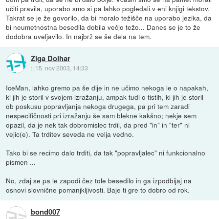
učiti pravila, uporabo smo si pa lahko pogledali v eni knjigi tekstov.
Takrat se je že govorilo, da bi moralo težišče na uporabo jezika, da
bi neumetnostna besedila dobila večjo težo... Danes se je to že
dodobra uveljavilo. In najbrž se še dela na tem.
Ziga Dolhar
::
15. nov 2003, 14:33
IceMan, lahko gremo pa še dlje in ne učimo nekoga le o napakah,
ki jih je storil v svojem izražanju, ampak tudi o tistih, ki jih je storil
ob poskusu popravljanja nekoga drugega, pa pri tem zaradi
nespecifičnosti pri izražanju še sam blekne kakšno; nekje sem
opazil, da je nek tak dobromislec trdil, da pred "in" in "ter" ni
vejic(e). Ta trditev seveda ne velja vedno.
Tako bi se recimo dalo trditi, da tak "popravljalec" ni funkcionalno
pismen ...
No, zdaj se pa le zapodi čez tole besedilo in ga izpodbijaj na
osnovi slovnične pomanjkljivosti. Baje ti gre to dobro od rok.
bond007