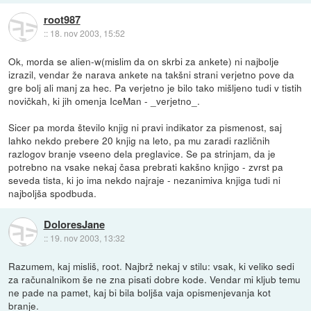
root987
::
18. nov 2003, 15:52
Ok, morda se alien-w(mislim da on skrbi za ankete) ni najbolje
izrazil, vendar že narava ankete na takšni strani verjetno pove da
gre bolj ali manj za hec. Pa verjetno je bilo tako mišljeno tudi v tistih
novičkah, ki jih omenja IceMan - _verjetno_.
Sicer pa morda število knjig ni pravi indikator za pismenost, saj
lahko nekdo prebere 20 knjig na leto, pa mu zaradi različnih
razlogov branje vseeno dela preglavice. Se pa strinjam, da je
potrebno na vsake nekaj časa prebrati kakšno knjigo - zvrst pa
seveda tista, ki jo ima nekdo najraje - nezanimiva knjiga tudi ni
najboljša spodbuda.
DoloresJane
::
19. nov 2003, 13:32
Razumem, kaj misliš, root. Najbrž nekaj v stilu: vsak, ki veliko sedi
za računalnikom še ne zna pisati dobre kode. Vendar mi kljub temu
ne pade na pamet, kaj bi bila boljša vaja opismenjevanja kot
branje.