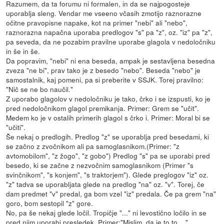
Razumem, da ta forumu ni formalen, in da se najpogosteje
uporablja sleng. Vendar me vseeno včasih zmotijo raznorazne
očitne pravopisne napake, kot na primer "nebi" ali "nebo",
raznorazna napačna uporaba predlogov "s" pa "z", oz. "iz" pa "z",
pa seveda, da ne pozabim pravilne uporabe glagola v nedoločniku
in še in še.
Da popravim, "nebi" ni ena beseda, ampak je sestavljena besedna
zveza "ne bi", prav tako je z besedo "nebo". Beseda "nebo" je
samostalnik, kaj pomeni, pa si preberite v SSJK. Torej pravilno:
"Nič se ne bo naučil."
Z uporabo glagolov v nedoločniku je tako, črko i se izspusti, ko je
pred nedoločnikom glagol premikanja. Primer: Grem se "učit".
Medem ko je v ostalih primerih glagol s črko i. Primer: Moral bi se
"učiti".
Še nekaj o predlogih. Predlog "z" se uporablja pred besedami, ki
se začno z zvočnikom ali pa samoglasnikom.(Primer: "z
avtomobilom", "z žogo", "z gobo") Predlog "s" pa se uporabi pred
besedo, ki se začne z nezvočnim samoglasnikom (Primer "s
svinčnikom", "s konjem", "s traktorjem"). Glede preglogov "iz" oz.
"z" tadva se uporabljata glede na predlog "na" oz. "v". Torej, če
dam predmet "v" predal, ga bom vzel "iz" predala. Če pa grem "na"
goro, bom sestopil "z" gore.
No, pa še nekaj glede ločil. Tropičje "..." ni levostično ločilo in se
pred njim uporabi presledek. Primer:"Mislim, da je to to ..."