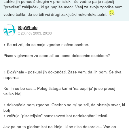
Lahko jih ponudiš drugim v premislek - še vedno pa je najbolj
"pravilen" zaključek, ki ga napiše avtor. Vsaj za svoje zgodbe sem
vedno čutila, da so bili vsi drugi zaključki nekontekstualni.
BigWhale
::
20. nov 2003, 20:03
> Se mi zdi, da so moje zgodbe močno osebne.
Pises v glavnem za sebe ali pa tocno dolocenim osebkom?
> BigWhale - poskusi jih dokončati. Zase vem, da jih bom. Še dva
naporna
Ko, in ce bo cas... Poleg tistega kar ni 'na papirju' je se precej
veliko idej..
> dokončala bom zgodbo. Osebno se mi ne zdi, da obstaja stvar, ki
bolj
> znižuje "pisateljsko" samozavest kot nedokončani teksti.
Jaz pa na to gledam kot na ideje, ki se niso dozorele... Vse ob