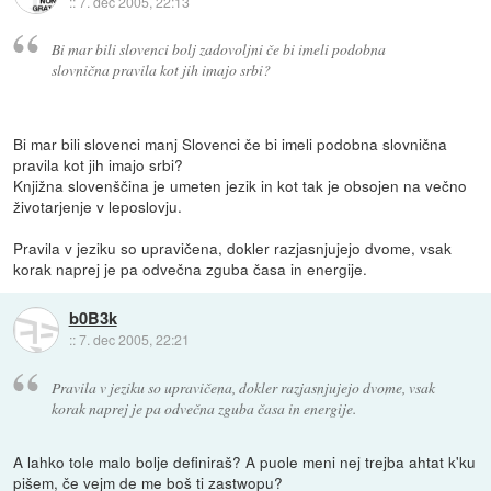
::
7. dec 2005, 22:13
Bi mar bili slovenci bolj zadovoljni če bi imeli podobna
slovnična pravila kot jih imajo srbi?
Bi mar bili slovenci manj Slovenci če bi imeli podobna slovnična
pravila kot jih imajo srbi?
Knjižna slovenščina je umeten jezik in kot tak je obsojen na večno
životarjenje v leposlovju.
Pravila v jeziku so upravičena, dokler razjasnjujejo dvome, vsak
korak naprej je pa odvečna zguba časa in energije.
b0B3k
::
7. dec 2005, 22:21
Pravila v jeziku so upravičena, dokler razjasnjujejo dvome, vsak
korak naprej je pa odvečna zguba časa in energije.
A lahko tole malo bolje definiraš? A puole meni nej trejba ahtat k'ku
pišem, če vejm de me boš ti zastwopu?