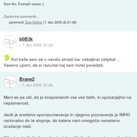
Sam tko. Exempli causa :).
Zgodovina sprememb…
spremenil:
Ziga Dolhar
(
7. dec 2005 ob 21:38
)
b0B3k
::
7. dec 2005, 21:43
Kot kaže sem se v navalu strasti kar nekajkrat zatipkal ...
Vseeno upam, da si razumel kaj sem hotel povedati.
Brane2
::
7. dec 2005, 21:46
Meni se pa zdi, da je bnepismenih vse več tistih, ki opozarjajhoi na
nepismenost.
Jezik je sredstvo sporazumevanja in njegovo poznavanje je IMHO
racionalno do te stopnje, do katere nam omogoča nemoteno
izražanje misli.