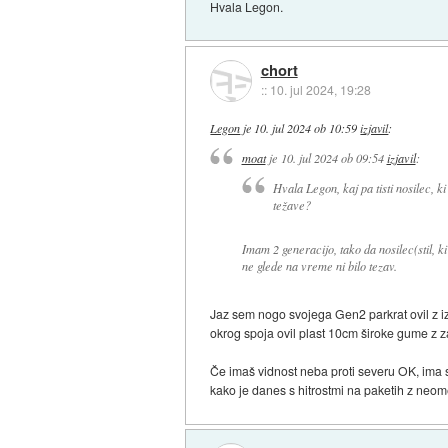
Hvala Legon.
chort
::
10. jul 2024, 19:28
Legon
je
10. jul 2024 ob 10:59
izjavil
:
moat
je
10. jul 2024 ob 09:54
izjavil
:
Hvala Legon, kaj pa tisti nosilec, k
težave?
Imam 2 generacijo, tako da nosilec(stil, ki 
ne glede na vreme ni bilo tezav.
Jaz sem nogo svojega Gen2 parkrat ovil z izo
okrog spoja ovil plast 10cm široke gume z zar
Če imaš vidnost neba proti severu OK, ima s
kako je danes s hitrostmi na paketih z neo