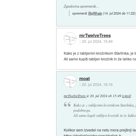
Zgodovina sprememb…
spremenil:
BigWhale
(
14. jul 2024 ob 11:22
)
mrTwelveTrees
::
20. jul 2024, 15:49
Kako je z rabljenim krožnikom Starlinka, je 
Ali samo kupiš rabljen krožnik in že lahko n
moat
::
20. jul 2024, 16:16
mrTwelveTrees
je
20. jul 2024 ob 15:49
izjavil
:
Kako je z rabljenim krožnikom Starlinka, je
podobnega.
Ali samo kupiš rabljen krožnik in že lahko
Kolikor sem izvedel na netu mora prejšnji la
https://starlinkinsider.com/starlink-tr...