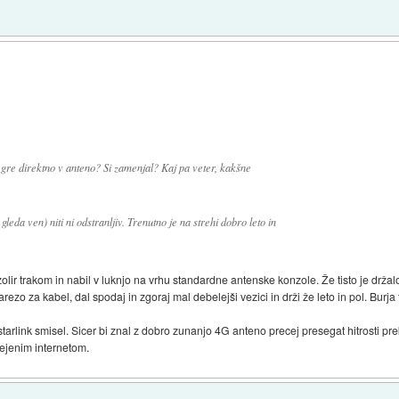
i gre direktno v anteno? Si zamenjal? Kaj pa veter, kakšne
gleda ven) niti ni odstranljiv. Trenutno je na strehi dobro leto in
lir trakom in nabil v luknjo na vrhu standardne antenske konzole. Že tisto je držal
ezo za kabel, dal spodaj in zgoraj mal debelejši vezici in drži že leto in pol. Burja 
tarlink smisel. Sicer bi znal z dobro zunanjo 4G anteno precej presegat hitrosti p
mejenim internetom.