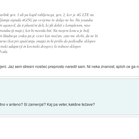
arlink gen. 3 ali pa kupil rabljenega, gen. 2, ker je 4G LTE na
boljšanja signala 4G/5G pa verjetno še dolgo ne bo. Na youtubu
 ugotovil, da ti plastični deli, ki jih dobiš s kompletom, niso
 instalaciji maje), kot bi morala biti. Na mojem koncu je bolj
n hladnega zraka pa je veter kar močan, zato me skrbi, da ne bi
teno (kot pri spuščanju zmaja) in bi prišlo do poškodbe sklopov
nski adapterji in kovinski drogovi, ki trdnost sklopov
vala.
jeni. Jaz sem stresni nosilec preprosto naredil sam. Ni neka znanost, sploh ce ga n
rektno v anteno? Si zamenjal? Kaj pa veter, kakšne težave?