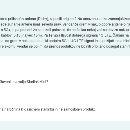
sredno pritisneš v anteno (Dishy), si pustil original? Na amazonu lahko zamenjaš kom
. Glede zunanje antene imaš seveda prav. Vendar če grem v nakup dobre antene bi t
 s 5G), to pa pomeni že kar okoli polovico, če ne že kar nekaj več soldov za nakup s
čih kablov (5,10, največ 15m). Pa še vprašljivost dobrega signala 4G LTE. Čakam 
a, da grem v nakup antene, ki podpira 5G in 4G LTE signal in jo priključim na hibr
elekomu, vendar se bojim, da prenos podatkov ne bo niti približno dosegal starlin
loveniji na voljo Starlink Mini?
na naročnina k klasičnem starlinku in ne samostojen produkt.