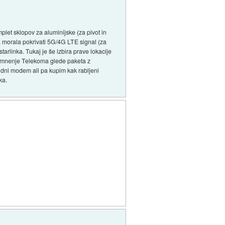
plet sklopov za aluminijske (za pivot in
a morala pokrivati 5G/4G LTE signal (za
tarlinka. Tukaj je še izbira prave lokacije
na mnenje Telekoma glede paketa z
idni modem ali pa kupim kak rabljeni
ka.