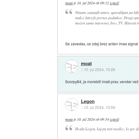
moat
je
10. jul 2024 ob 09:12
izjavil
:
Nimam zunanjih anten, uporabljam pa hibr
malce hitrejši prenos podatkov. Drugi opera
možen samo interenet, brez TV. Hitrosti i
Se zavedas, ce zdaj brez anten imas signal 
moat
::
10. jul 2024, 10:28
Scorpy84, ja morebiti imaš prav, vendar več 
Legon
::
10. jul 2024, 10:59
moat
je
10. jul 2024 ob 09:54
izjavil
:
Hvala Legon, kaj pa tisti nosilec, ki gre 