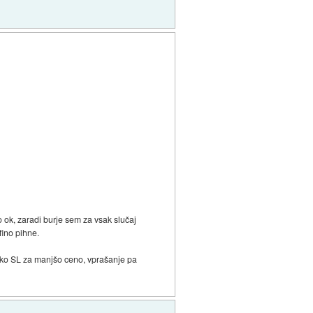
o ok, zaradi burje sem za vsak slučaj
fino pihne.
reko SL za manjšo ceno, vprašanje pa