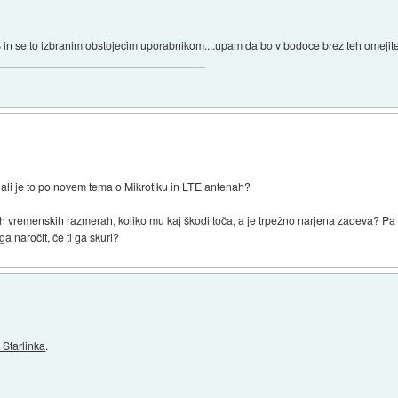
S in se to izbranim obstojecim uporabnikom....upam da bo v bodoce brez teh omejite
u ali je to po novem tema o Mikrotiku in LTE antenah?
eh vremenskih razmerah, koliko mu kaj škodi toča, a je trpežno narjena zadeva? Pa
ga naročit, če ti ga skuri?
Starlinka
.