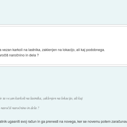
ta vezan karkoli na lastnika, zaklenjen na lokacijo, ali kaj podobnega.
aročiš naročnino in dela ?
 ta vezan karkoli na lastnika, zaklenjen na lokacijo, ali kaj
 naročiš naročnino in dela ?
stnik ugasniti svoj račun in ga prenesti na novega, ker se novemu potem zaračunavaj