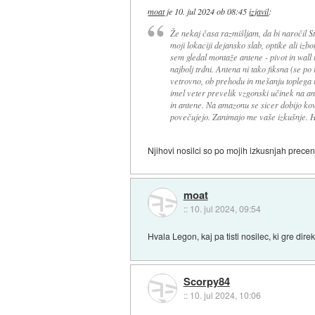
moat
je
10. jul 2024 ob 08:45
izjavil
:
Že nekaj časa razmišljam, da bi naročil St
moji lokaciji dejansko slab, optike ali iz
sem gledal montaže antene - pivot in wall in
najbolj trdni. Antena ni tako fiksna (se po
vetrovno, ob prehodu in mešanju toplega i
imel veter prevelik vzgonski učinek na an
in antene. Na amazonu se sicer dobijo kovi
povečujejo. Zanimajo me vaše izkušnje. H
Njihovi nosilci so po mojih izkusnjah precen
moat
::
10. jul 2024, 09:54
Hvala Legon, kaj pa tisti nosilec, ki gre di
Scorpy84
::
10. jul 2024, 10:06