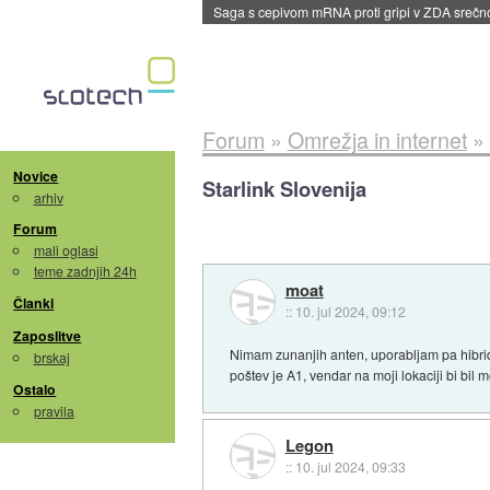
Saga s cepivom mRNA proti gripi v ZDA sreč
Forum
»
Omrežja in internet
»
Novice
Starlink Slovenija
arhiv
Forum
mali oglasi
teme zadnjih 24h
moat
Članki
::
10. jul 2024, 09:12
Zaposlitve
Nimam zunanjih anten, uporabljam pa hibridn
brskaj
poštev je A1, vendar na moji lokaciji bi bil
Ostalo
pravila
Legon
::
10. jul 2024, 09:33