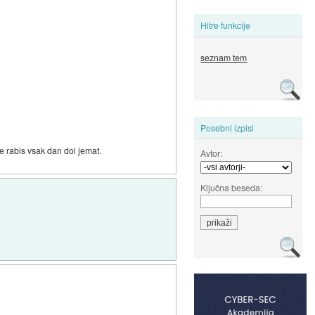
Hitre funkcije
seznam tem
Posebni izpisi
e rabis vsak dan dol jemat.
Avtor:
Ključna beseda: