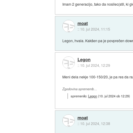
Imam 2 generacijo, tako da nosilec(stil, ki gl
moat
::
10. jul 2024, 11:15
Legon, hvala. Kakšen pa je povprečen dow
Legon
::
10. jul 2024, 12:29
Meni dela nekje 100-150/20, je pa res da ra
Zgodovina sprememb…
spremenilo:
Legon
(
10. jul 2024 ob 12:29
)
moat
::
10. jul 2024, 12:38