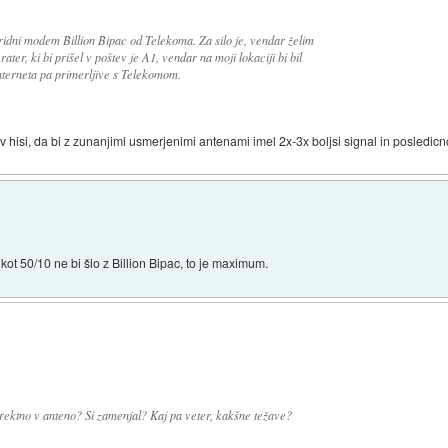
idni modem Billion Bipac od Telekoma. Za silo je, vendar želim
ter, ki bi prišel v poštev je A1, vendar na moji lokaciji bi bil
nterneta pa primerljive s Telekomom.
v hisi, da bi z zunanjimi usmerjenimi antenami imel 2x-3x boljsi signal in posledi
kot 50/10 ne bi šlo z Billion Bipac, to je maximum.
direktno v anteno? Si zamenjal? Kaj pa veter, kakšne težave?