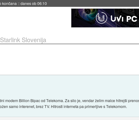
no končana
::
danes ob 06:10
Starlink Slovenija
i modem Billion Bipac od Telekoma. Za silo je, vendar želim malce hitrejši prenos p
 možen samo interenet, brez TV. Hitrosti interneta pa primerljive s Telekomom.