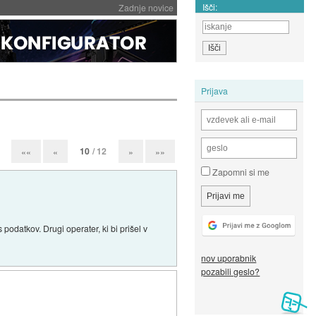
Išči:
Zadnje novice
Prijava
10
/ 12
««
«
»
»»
Zapomni si me
odatkov. Drugi operater, ki bi prišel v
nov uporabnik
pozabili geslo?