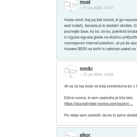
moat
::
11. jul 2024, 07:41
Hvala chort. Kaj pa tisti vložek, ki ga nepo
wall install). Seveda je to dodatni strošek
poznejše čase, ko bo, če bo, pokritost sinala
in izguba signala glede na dolžino priklju
neomejenim internet paketom. Je pa še opcij
Huawei B535 na bolhi in ustrezen paket na T
mm&r
::
12. jul 2024, 10:02
Ali se že kaj bolje ve kdaj predvidoma bo v S
Edina novica, ki sem zasledila je bila tale:
https://racunalniske-novice.com/poceni-...
Pa nekje sem zasledil, da bo to samo dodat
alkor