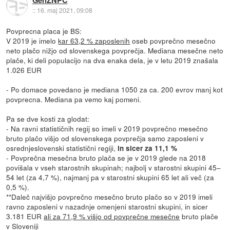
::
16. maj 2021, 09:08
Povprecna placa je BS:
V 2019 je imelo
kar 63,2 % zaposlenih
oseb povprečno mesečno
neto plačo nižjo od slovenskega povprečja. Mediana mesečne neto
plače, ki deli populacijo na dva enaka dela, je v letu 2019 znašala
1.026 EUR
- Po domace povedano je mediana 1050 za ca. 200 evrov manj kot
povprecna. Mediana pa vemo kaj pomeni.
Pa se dve kosti za glodat:
- Na ravni statističnih regij so imeli v 2019 povprečno mesečno
bruto plačo višjo od slovenskega povprečja samo zaposleni v
osrednjeslovenski statistični regiji,
in sicer za 11,1 %
- Povprečna mesečna bruto plača se je v 2019 glede na 2018
povišala v vseh starostnih skupinah; najbolj v starostni skupini 45–
54 let (za 4,7 %), najmanj pa v starostni skupini 65 let ali več (za
0,5 %).
**Daleč najvišjo povprečno mesečno bruto plačo so v 2019 imeli
ravno zaposleni v nazadnje omenjeni starostni skupini, in sicer
3.181 EUR
ali za 71,9 % višjo od povprečne mesečne
bruto plače
v Sloveniji