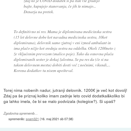
zdaj ko je COVID dodatek si pa itak vse gradijo
bajte, kupujejo stanovanja, če jih še nimajo...
Denarja na pretek.
To definitivno ni res. Mama je diplomirana medicinska sestra
(15 let delovne dobe kot navadna medicinska sestra, 10kot
diplomirana), delovnik samo zjutraj v eni izmed ambulant in
ima plačo nižjo kot srednja sestra na oddelku. Okoli 1200neto z
že vključenim prevozom (malico poje). Tako da osnovna plača
diplomiranih sester je dokaj žalostna. Se pa res da (če si na
takem delovnem mestu) dobiti dosti več z nočnimi, vikendi,...
Korona dodatkov tu nisem upošteval.
Torej nima nobenih nadur, jutranji delovnik. 1200€ je več kot dovolj!
Zdaj pa še priznaj koliko imam zadnje leto covid dodatka&koliko bi
ga lahko imela, če bi se malo podvizala (kolegice?). Si upaš?
Zgodovina sprememb…
spremenilo:
spam321
(
16. maj 2021 ob 07:38
)