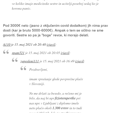
ve koliko imajo medicinske sestre in ucitelji,posebej sedaj ko je
korona panic.
Pod 3000€ neto (jasno z vključenim covid dodatkom) jih nima prav
dosti (kar je bruto 5000-6000€). Ampak o tem se očitno ne sme
govoriti. Sestre so pa ja "boge" revce, ki morajo delati.
A110
je
15. maj 2021 ob 20:40
izjavil
:
spam321
je
15. maj 2021 ob 20:05
izjavil
:
zaposleni111
je
15. maj 2021 ob 16:49
izjavil
:
Pozdravljeni,
imam vprašanje glede povprečne plače
v Sloveniji.
Ne me držati za besedo, a rečeno mi je
bilo, da naj bi npr
fizioterapevtke
pri
nas npr. v Ljubljani z diplomo imele
neto plačo okoli
1.300 evrov
in to tudi
po več 10 letih dela (s stroški prevoza