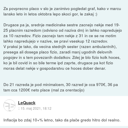
Za povprecno placo v slo je zanimivo pogledat graf, kako v marcu
lansko leto in letos oktobra lepo skoci gor, le zakaj :)
Drugace pa ja, srednje medicinske sestre zacnejo nekje med 19-
25 placnim razredom (odvisno od naziva dm) in lahko napredujejo
za 10 razredov. Fizio zacnejo tam nekje z 31 in ce se ne motim
lahko napredujejo v nazive, se pravi vseskup 12 razredov.
V praksi je tako, da vecina stednjih sester (razen ambulantnih),
presega ali dosega placo fizio, zaradi manj ugodnih delovnih
pogojev in s tem povezanih dodatkov. Zdej je blo fizio kolk hoces,
ko je bil covid in so bile terme ipd zaprte, drugace pa kot fizio
moras delat nekje v gospodarstvu ce hoces dober denar.
Do 21 razreda je pod minimalcem, 30 razred je cca 970€, 36 pa
tam cca 1200€ neto place (mal za orentacijo)
LeQuack
::
15. maj 2021, 18:12
Inflacija bo zdaj 10+% letno, tako da plače gredo hitro dol realno.