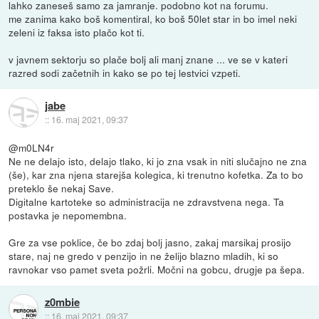
lahko zaneseš samo za jamranje. podobno kot na forumu.
me zanima kako boš komentiral, ko boš 50let star in bo imel neki
zeleni iz faksa isto plačo kot ti.
v javnem sektorju so plače bolj ali manj znane ... ve se v kateri
razred sodi začetnih in kako se po tej lestvici vzpeti.
jabe
::
16. maj 2021, 09:37
@m0LN4r
Ne ne delajo isto, delajo tlako, ki jo zna vsak in niti slučajno ne zna
(še), kar zna njena starejša kolegica, ki trenutno kofetka. Za to bo
preteklo še nekaj Save.
Digitalne kartoteke so administracija ne zdravstvena nega. Ta
postavka je nepomembna.
Gre za vse poklice, če bo zdaj bolj jasno, zakaj marsikaj prosijo
stare, naj ne gredo v penzijo in ne želijo blazno mladih, ki so
ravnokar vso pamet sveta požrli. Močni na gobcu, drugje pa šepa.
z0mbie
::
16. maj 2021, 09:37