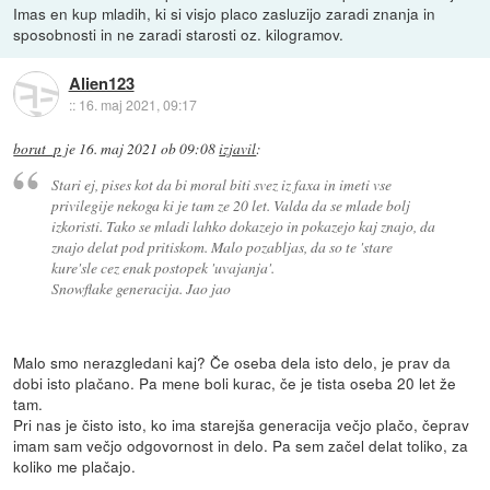
Imas en kup mladih, ki si visjo placo zasluzijo zaradi znanja in
sposobnosti in ne zaradi starosti oz. kilogramov.
Alien123
::
16. maj 2021, 09:17
borut_p
je
16. maj 2021 ob 09:08
izjavil
:
Stari ej, pises kot da bi moral biti svez iz faxa in imeti vse
privilegije nekoga ki je tam ze 20 let. Valda da se mlade bolj
izkoristi. Tako se mladi lahko dokazejo in pokazejo kaj znajo, da
znajo delat pod pritiskom. Malo pozabljas, da so te 'stare
kure'sle cez enak postopek 'uvajanja'.
Snowflake generacija. Jao jao
Malo smo nerazgledani kaj? Če oseba dela isto delo, je prav da
dobi isto plačano. Pa mene boli kurac, če je tista oseba 20 let že
tam.
Pri nas je čisto isto, ko ima starejša generacija večjo plačo, čeprav
imam sam večjo odgovornost in delo. Pa sem začel delat toliko, za
koliko me plačajo.