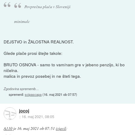
Povprečna plača v Sloveniji
minimalc
DEJSTVO in ŽALOSTNA REALNOST.
Glede plače prosi štejte takole:
BRUTO OSNOVA - samo to vam/nam gre v jebeno penzijo, ki bo
ničelna.
malica in prevoz posebej in ne šteti tega.
Zgodovina sprememb…
spremenil:
scipascapa
(
16. maj 2021 ob 07:57
)
jocoj
::
16. maj 2021, 08:05
A110
je
16. maj 2021 ob 07:51
izjavil
: