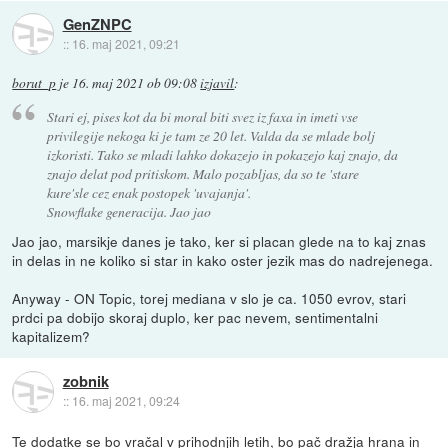
GenZNPC
::
16. maj 2021, 09:21
borut_p
je
16. maj 2021 ob 09:08
izjavil
:
Stari ej, pises kot da bi moral biti svez iz faxa in imeti vse
privilegije nekoga ki je tam ze 20 let. Valda da se mlade bolj
izkoristi. Tako se mladi lahko dokazejo in pokazejo kaj znajo, da
znajo delat pod pritiskom. Malo pozabljas, da so te 'stare
kure'sle cez enak postopek 'uvajanja'.
Snowflake generacija. Jao jao
Jao jao, marsikje danes je tako, ker si placan glede na to kaj znas
in delas in ne koliko si star in kako oster jezik mas do nadrejenega.
Anyway - ON Topic, torej mediana v slo je ca. 1050 evrov, stari
prdci pa dobijo skoraj duplo, ker pac nevem, sentimentalni
kapitalizem?
zobnik
::
16. maj 2021, 09:24
Te dodatke se bo vračal v prihodnjih letih, bo pač dražja hrana in