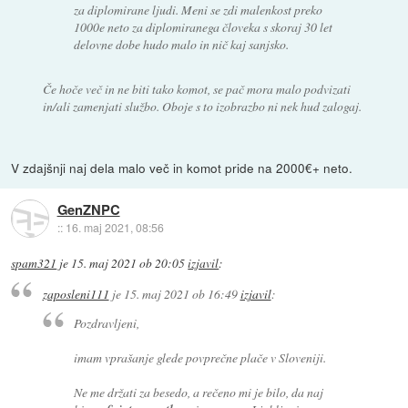
za diplomirane ljudi. Meni se zdi malenkost preko
1000e neto za diplomiranega človeka s skoraj 30 let
delovne dobe hudo malo in nič kaj sanjsko.
Če hoče več in ne biti tako komot, se pač mora malo podvizati
in/ali zamenjati službo. Oboje s to izobrazbo ni nek hud zalogaj.
V zdajšnji naj dela malo več in komot pride na 2000€+ neto.
GenZNPC
::
16. maj 2021, 08:56
spam321
je
15. maj 2021 ob 20:05
izjavil
:
zaposleni111
je
15. maj 2021 ob 16:49
izjavil
:
Pozdravljeni,
imam vprašanje glede povprečne plače v Sloveniji.
Ne me držati za besedo, a rečeno mi je bilo, da naj