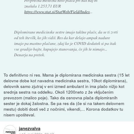
Povprečna mesečna neto plača pri nas naj bi
znašala 1.253,71 EUR
https://www.stat.si/StatWeb/Field/Index
...
Diplomirane medicinske sestre imajo takšne plače, da se ti zvrti
od teh številk, ko jih vidiš. Res da kar delajo ampak nadure
imajo pa mastno plačane, zdaj ko je COVID dodatek si pa itak
vse gradijo bajte, kupujejo stanovanja, če jih še nimajo...
Denarja na pretek.
To definitivno ni res. Mama je diplomirana medicinska sestra (15 let
delovne dobe kot navadna medicinska sestra, 10kot diplomirana),
delovnik samo zjutraj v eni izmed ambulant in ima plačo nižjo kot
srednja sestra na oddelku. Okoli 1200neto z že vključenim
prevozom (malico poje). Tako da osnovna plača diplomiranih
sester je dokaj žalostna. Se pa res da (če si na takem delovnem
mestu) dobiti dosti več z nočnimi, vikendi,... Korona dodatkov tu
nisem upošteval.
janezvalva