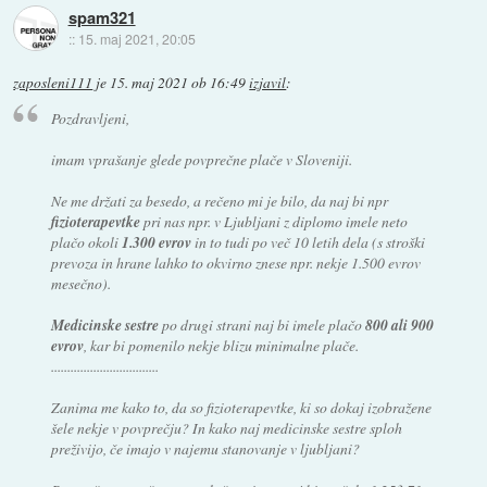
spam321
::
15. maj 2021, 20:05
zaposleni111
je
15. maj 2021 ob 16:49
izjavil
:
Pozdravljeni,
imam vprašanje glede povprečne plače v Sloveniji.
Ne me držati za besedo, a rečeno mi je bilo, da naj bi npr
fizioterapevtke
pri nas npr. v Ljubljani z diplomo imele neto
plačo okoli
1.300 evrov
in to tudi po več 10 letih dela (s stroški
prevoza in hrane lahko to okvirno znese npr. nekje 1.500 evrov
mesečno).
Medicinske sestre
po drugi strani naj bi imele plačo
800 ali 900
evrov
, kar bi pomenilo nekje blizu minimalne plače.
.................................
Zanima me kako to, da so fizioterapevtke, ki so dokaj izobražene
šele nekje v povprečju? In kako naj medicinske sestre sploh
preživijo, če imajo v najemu stanovanje v ljubljani?