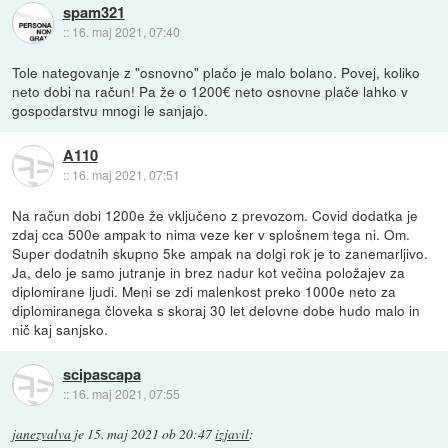
spam321
::
16. maj 2021, 07:40
Tole nategovanje z "osnovno" plačo je malo bolano. Povej, koliko
neto dobi na račun! Pa že o 1200€ neto osnovne plače lahko v
gospodarstvu mnogi le sanjajo.
A110
::
16. maj 2021, 07:51
Na račun dobi 1200e že vključeno z prevozom. Covid dodatka je
zdaj cca 500e ampak to nima veze ker v splošnem tega ni. Om.
Super dodatnih skupno 5ke ampak na dolgi rok je to zanemarljivo.
Ja, delo je samo jutranje in brez nadur kot večina položajev za
diplomirane ljudi. Meni se zdi malenkost preko 1000e neto za
diplomiranega človeka s skoraj 30 let delovne dobe hudo malo in
nič kaj sanjsko.
scipascapa
::
16. maj 2021, 07:55
janezvalva
je
15. maj 2021 ob 20:47
izjavil
: