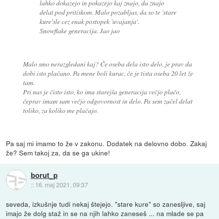
lahko dokazejo in pokazejo kaj znajo, da znajo
delat pod pritiskom. Malo pozabljas, da so te 'stare
kure'sle cez enak postopek 'uvajanja'.
Snowflake generacija. Jao jao
Malo smo nerazgledani kaj? Če oseba dela isto delo, je prav da
dobi isto plačano. Pa mene boli kurac, če je tista oseba 20 let že
tam.
Pri nas je čisto isto, ko ima starejša generacija večjo plačo,
čeprav imam sam večjo odgovornost in delo. Pa sem začel delat
toliko, za koliko me plačajo.
Pa saj mi imamo to že v zakonu. Dodatek na delovno dobo. Zakaj
že? Sem takoj za, da se ga ukine!
borut_p
::
16. maj 2021, 09:37
seveda, izkušnje tudi nekaj štejejo. "stare kure" so zanesljive, saj
imajo že dolg staž in se na njih lahko zaneseš ... na mlade se pa