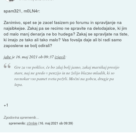
spam321, m0LN4r:
Zanimivo, spet se je zacel fasizem po forumu in spravljanje na
najsibkejse. Zakaj pa se recimo ne spravite na delodajalce, ki jim
od malo manj denarja ne bo hudega? Zakaj se spravljate na tiste,
ki imajo ze tako ali tako malo? Vas fovsija daje ali bi radi samo
zaposlene se bolj odirali?
jabe
je
16. maj 2021 ob 09:37
izjavil
:
Gre za vse poklice, če bo zdaj bolj jasno, zakaj marsikaj prosijo
stare, naj ne gredo v penzijo in ne želijo blazno mladih, ki so
ravnokar vso pamet sveta požrli. Močni na gobcu, drugje pa
šepa.
+1
Zgodovina sprememb…
spremenilo:
z0mbie
(
16. maj 2021 ob 09:39
)