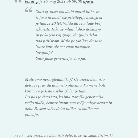
borut_p
je
16. maj 2021 ob 09:08
izjavil
:
Stari ej, pises kot da bi moral biti svez
iz faxa in imeti vse privilegije nekoga ki
je tam ze 20 let. Valda da se mlade bolj
izkoristi. Tako se mladi lahko dokazejo
in pokazejo kaj znajo, da znajo delat
pod pritiskom. Malo pozabljas, da so te
'stare kure'sle cez enak postopek
'uvajanja'.
Snowflake generacija. Jao jao
Malo smo nerazgledani kaj? Če oseba dela isto
delo, je prav da dobi isto plačano. Pa mene boli
kurac, če je tista oseba 20 let že tam.
Pri nas je čisto isto, ko ima starejša generacija
večjo plačo, čeprav imam sam večjo odgovornost in
delo. Pa sem začel delat toliko, za koliko me
plačajo.
ne ni ... ker oseba ne dela isto delo. to se zdi samo tistim, ki