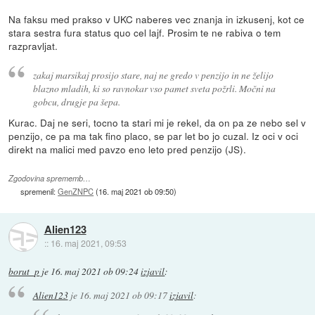
Na faksu med prakso v UKC naberes vec znanja in izkusenj, kot ce
stara sestra fura status quo cel lajf. Prosim te ne rabiva o tem
razpravljat.
zakaj marsikaj prosijo stare, naj ne gredo v penzijo in ne želijo
blazno mladih, ki so ravnokar vso pamet sveta požrli. Močni na
gobcu, drugje pa šepa.
Kurac. Daj ne seri, tocno ta stari mi je rekel, da on pa ze nebo sel v
penzijo, ce pa ma tak fino placo, se par let bo jo cuzal. Iz oci v oci
direkt na malici med pavzo eno leto pred penzijo (JS).
Zgodovina sprememb…
spremenil:
GenZNPC
(
16. maj 2021 ob 09:50
)
Alien123
::
16. maj 2021, 09:53
borut_p
je
16. maj 2021 ob 09:24
izjavil
:
Alien123
je
16. maj 2021 ob 09:17
izjavil
: