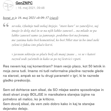
GenZNPC
::
16. maj 2021, 09:48
borut_p
je
16. maj 2021 ob 09:37
izjavil
:
seveda, izkušnje tudi nekaj štejejo. "stare kure" so zanesljive, saj
imajo že dolg staž in se na njih lahko zaneseš ... na mlade se pa
lahko zaneseš samo za jamranje. podobno kot na forumu.
me zanima kako boš komentiral, ko boš 50let star in bo imel neki
zeleni iz faksa isto plačo kot ti.
v javnem sektorju so plače bolj ali manj znane ... ve se v kateri
razred sodi začetnih in kako se po tej lestvici vzpeti.
Res nevem kaj naj komentiram? Imam vecjo placo, kot 50 letnik in
moja zena tudi. Imamo mi tudi neformalne placilne razrede glede
na starost, ampak so se tu drugi parametri v igri, ki te razrede
gladko preskocijo.
Sem od dohtarce sam slisal, da SO mlajse sestre sposobnejse in
dosti stvari znajo BOLJSE in marsikatera starejsa izgine na
potrebno ali malico, ko je kriticno.
Sem dovolj slisal, da vem zelo dobro kako in kaj te starejse
dejansko delajo.