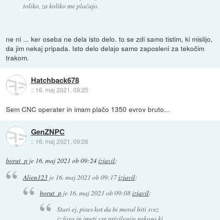
toliko, za koliko me plačajo.
ne ni ... ker oseba ne dela isto delo. to se zdi samo tistim, ki mislijo,
da jim nekaj pripada. Isto delo delajo samo zaposleni za tekočim
trakom.
Hatchback678
::
16. maj 2021, 09:25
Sem CNC operater in imam plačo 1350 evrov bruto...
GenZNPC
::
16. maj 2021, 09:26
borut_p
je
16. maj 2021 ob 09:24
izjavil
:
Alien123
je
16. maj 2021 ob 09:17
izjavil
:
borut_p
je
16. maj 2021 ob 09:08
izjavil
:
Stari ej, pises kot da bi moral biti svez
iz faxa in imeti vse privilegije nekoga ki