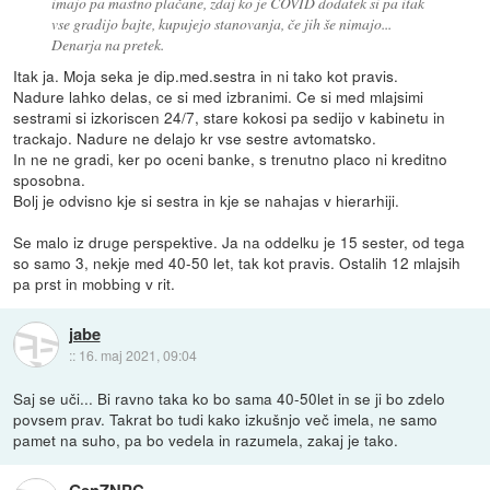
imajo pa mastno plačane, zdaj ko je COVID dodatek si pa itak
vse gradijo bajte, kupujejo stanovanja, če jih še nimajo...
Denarja na pretek.
Itak ja. Moja seka je dip.med.sestra in ni tako kot pravis.
Nadure lahko delas, ce si med izbranimi. Ce si med mlajsimi
sestrami si izkoriscen 24/7, stare kokosi pa sedijo v kabinetu in
trackajo. Nadure ne delajo kr vse sestre avtomatsko.
In ne ne gradi, ker po oceni banke, s trenutno placo ni kreditno
sposobna.
Bolj je odvisno kje si sestra in kje se nahajas v hierarhiji.
Se malo iz druge perspektive. Ja na oddelku je 15 sester, od tega
so samo 3, nekje med 40-50 let, tak kot pravis. Ostalih 12 mlajsih
pa prst in mobbing v rit.
jabe
::
16. maj 2021, 09:04
Saj se uči... Bi ravno taka ko bo sama 40-50let in se ji bo zdelo
povsem prav. Takrat bo tudi kako izkušnjo več imela, ne samo
pamet na suho, pa bo vedela in razumela, zakaj je tako.
GenZNPC