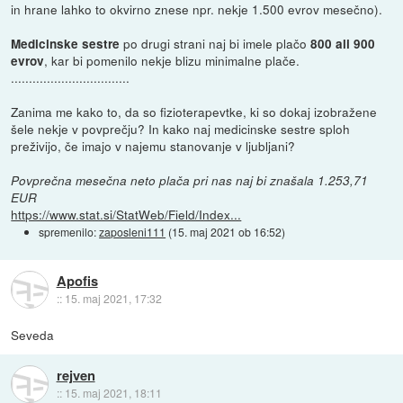
in hrane lahko to okvirno znese npr. nekje 1.500 evrov mesečno).
po drugi strani naj bi imele plačo
Medicinske sestre
800 ali 900
, kar bi pomenilo nekje blizu minimalne plače.
evrov
.................................
Zanima me kako to, da so fizioterapevtke, ki so dokaj izobražene
šele nekje v povprečju? In kako naj medicinske sestre sploh
preživijo, če imajo v najemu stanovanje v ljubljani?
Povprečna mesečna neto plača pri nas naj bi znašala 1.253,71
EUR
https://www.stat.si/StatWeb/Field/Index...
spremenilo:
zaposleni111
(
15. maj 2021 ob 16:52
)
Apofis
::
15. maj 2021, 17:32
Seveda
rejven
::
15. maj 2021, 18:11