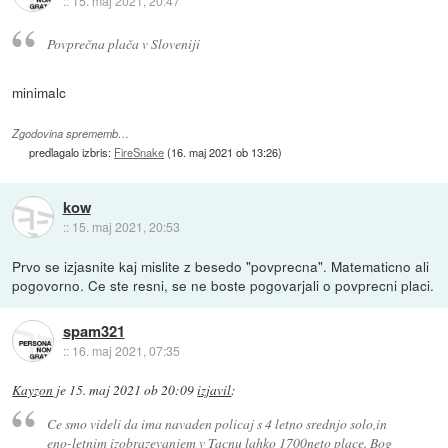
::
15. maj 2021, 20:47
Povprečna plača v Sloveniji
minimalc
Zgodovina sprememb…
predlagalo izbris:
FireSnake
(
16. maj 2021 ob 13:26
)
kow
::
15. maj 2021, 20:53
Prvo se izjasnite kaj mislite z besedo "povprecna". Matematicno ali
pogovorno. Ce ste resni, se ne boste pogovarjali o povprecni placi.
spam321
::
16. maj 2021, 07:35
Kayzon
je
15. maj 2021 ob 20:09
izjavil
:
Ce smo videli da ima navaden policaj s 4 letno srednjo solo,in
eno-letnim izobrazevanjem v Tacnu lahko 1700neto place. Bog