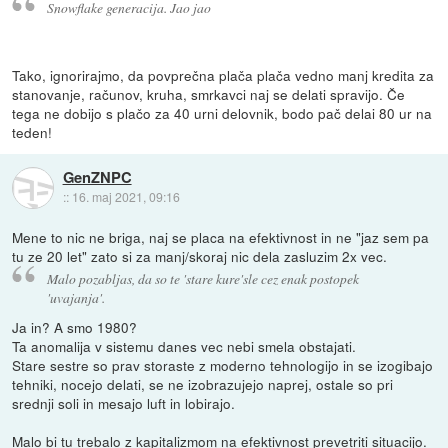
Snowflake generacija. Jao jao
Tako, ignorirajmo, da povprečna plača plača vedno manj kredita za
stanovanje, računov, kruha, smrkavci naj se delati spravijo. Če
tega ne dobijo s plačo za 40 urni delovnik, bodo pač delai 80 ur na
teden!
GenZNPC
::
16. maj 2021, 09:16
Mene to nic ne briga, naj se placa na efektivnost in ne "jaz sem pa
tu ze 20 let" zato si za manj/skoraj nic dela zasluzim 2x vec.
Malo pozabljas, da so te 'stare kure'sle cez enak postopek
'uvajanja'.
Ja in? A smo 1980?
Ta anomalija v sistemu danes vec nebi smela obstajati.
Stare sestre so prav storaste z moderno tehnologijo in se izogibajo
tehniki, nocejo delati, se ne izobrazujejo naprej, ostale so pri
srednji soli in mesajo luft in lobirajo.
Malo bi tu trebalo z kapitalizmom na efektivnost prevetriti situacijo.