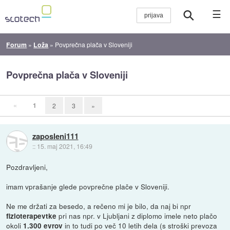
☰
Forum
»
Loža
»
Povprečna plača v Sloveniji
Povprečna plača v Sloveniji
«
1
2
3
»
zaposleni111
::
15. maj 2021, 16:49
Pozdravljeni,
imam vprašanje glede povprečne plače v Sloveniji.
Ne me držati za besedo, a rečeno mi je bilo, da naj bi npr
pri nas npr. v Ljubljani z diplomo imele neto plačo
fizioterapevtke
okoli
in to tudi po več 10 letih dela (s stroški prevoza
1.300 evrov