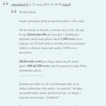
zaposleni111
je
15. maj 2021 ob 16:49
izjavil
:
Pozdravljeni,
imam vprašanje glede povprečne plače v Sloveniji.
Ne me držati za besedo, a rečeno mi je bilo, da naj
bi npr
fizioterapevtke
pri nas npr. v Ljubljani z
diplomo imele neto plačo okoli
1.300 evrov
in to
tudi po več 10 letih dela (s stroški prevoza in hrane
lahko to okvirno znese npr. nekje 1.500 evrov
mesečno).
Medicinske sestre
po drugi strani naj bi imele
plačo
800 ali 900 evrov
, kar bi pomenilo nekje blizu
minimalne plače.
.................................
Zanima me kako to, da so fizioterapevtke, ki so
dokaj izobražene šele nekje v povprečju? In kako
naj medicinske sestre sploh preživijo, če imajo v
najemu stanovanje v ljubljani?