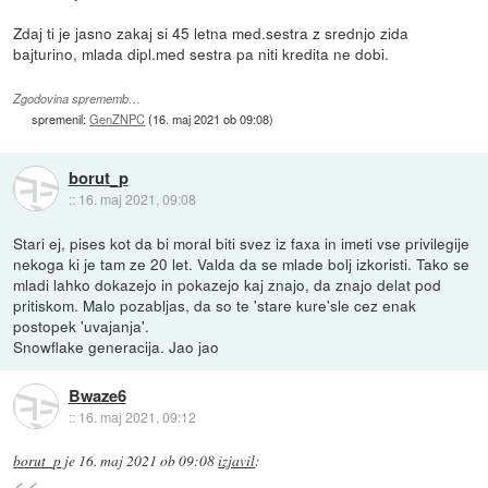
Zdaj ti je jasno zakaj si 45 letna med.sestra z srednjo zida
bajturino, mlada dipl.med sestra pa niti kredita ne dobi.
Zgodovina sprememb…
spremenil:
GenZNPC
(
16. maj 2021 ob 09:08
)
borut_p
::
16. maj 2021, 09:08
Stari ej, pises kot da bi moral biti svez iz faxa in imeti vse privilegije
nekoga ki je tam ze 20 let. Valda da se mlade bolj izkoristi. Tako se
mladi lahko dokazejo in pokazejo kaj znajo, da znajo delat pod
pritiskom. Malo pozabljas, da so te 'stare kure'sle cez enak
postopek 'uvajanja'.
Snowflake generacija. Jao jao
Bwaze6
::
16. maj 2021, 09:12
borut_p
je
16. maj 2021 ob 09:08
izjavil
: