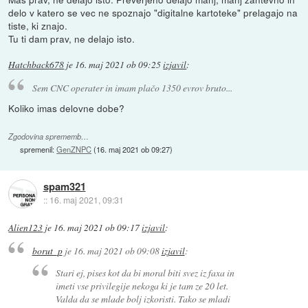
delo v katero se vec ne spoznajo "digitalne kartoteke" prelagajo na
tiste, ki znajo.
Tu ti dam prav, ne delajo isto.
Hatchback678
je
16. maj 2021 ob 09:25
izjavil
:
Sem CNC operater in imam plačo 1350 evrov bruto...
Koliko imas delovne dobe?
Zgodovina sprememb…
spremenil:
GenZNPC
(
16. maj 2021 ob 09:27
)
spam321
::
16. maj 2021, 09:31
Alien123
je
16. maj 2021 ob 09:17
izjavil
:
borut_p
je
16. maj 2021 ob 09:08
izjavil
:
Stari ej, pises kot da bi moral biti svez iz faxa in
imeti vse privilegije nekoga ki je tam ze 20 let.
Valda da se mlade bolj izkoristi. Tako se mladi