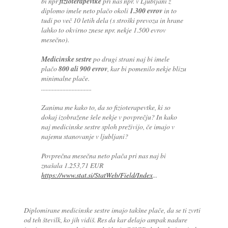
bi npr
fizioterapevtke
pri nas npr. v Ljubljani z
diplomo imele neto plačo okoli
1.300 evrov
in to
tudi po več 10 letih dela (s stroški prevoza in hrane
lahko to okvirno znese npr. nekje 1.500 evrov
mesečno).
Medicinske sestre
po drugi strani naj bi imele
plačo
800 ali 900 evrov
, kar bi pomenilo nekje blizu
minimalne plače.
.................................
Zanima me kako to, da so fizioterapevtke, ki so
dokaj izobražene šele nekje v povprečju? In kako
naj medicinske sestre sploh preživijo, če imajo v
najemu stanovanje v ljubljani?
Povprečna mesečna neto plača pri nas naj bi
znašala 1.253,71 EUR
https://www.stat.si/StatWeb/Field/Index
...
Diplomirane medicinske sestre imajo takšne plače, da se ti zvrti
od teh številk, ko jih vidiš. Res da kar delajo ampak nadure