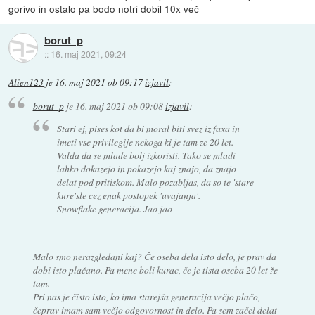
gorivo in ostalo pa bodo notri dobil 10x več
borut_p
::
16. maj 2021, 09:24
Alien123
je
16. maj 2021 ob 09:17
izjavil
:
borut_p
je
16. maj 2021 ob 09:08
izjavil
:
Stari ej, pises kot da bi moral biti svez iz faxa in
imeti vse privilegije nekoga ki je tam ze 20 let.
Valda da se mlade bolj izkoristi. Tako se mladi
lahko dokazejo in pokazejo kaj znajo, da znajo
delat pod pritiskom. Malo pozabljas, da so te 'stare
kure'sle cez enak postopek 'uvajanja'.
Snowflake generacija. Jao jao
Malo smo nerazgledani kaj? Če oseba dela isto delo, je prav da
dobi isto plačano. Pa mene boli kurac, če je tista oseba 20 let že
tam.
Pri nas je čisto isto, ko ima starejša generacija večjo plačo,
čeprav imam sam večjo odgovornost in delo. Pa sem začel delat