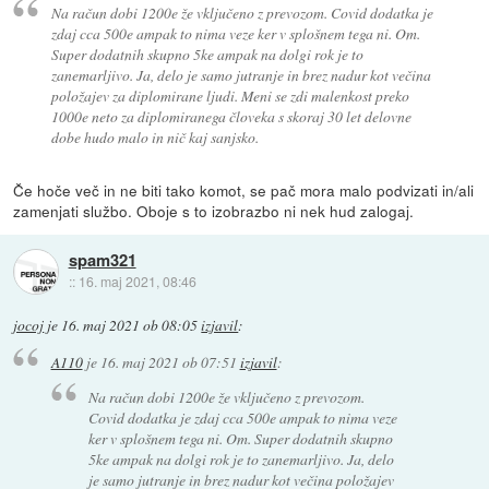
Na račun dobi 1200e že vključeno z prevozom. Covid dodatka je
zdaj cca 500e ampak to nima veze ker v splošnem tega ni. Om.
Super dodatnih skupno 5ke ampak na dolgi rok je to
zanemarljivo. Ja, delo je samo jutranje in brez nadur kot večina
položajev za diplomirane ljudi. Meni se zdi malenkost preko
1000e neto za diplomiranega človeka s skoraj 30 let delovne
dobe hudo malo in nič kaj sanjsko.
Če hoče več in ne biti tako komot, se pač mora malo podvizati in/ali
zamenjati službo. Oboje s to izobrazbo ni nek hud zalogaj.
spam321
::
16. maj 2021, 08:46
jocoj
je
16. maj 2021 ob 08:05
izjavil
:
A110
je
16. maj 2021 ob 07:51
izjavil
:
Na račun dobi 1200e že vključeno z prevozom.
Covid dodatka je zdaj cca 500e ampak to nima veze
ker v splošnem tega ni. Om. Super dodatnih skupno
5ke ampak na dolgi rok je to zanemarljivo. Ja, delo
je samo jutranje in brez nadur kot večina položajev