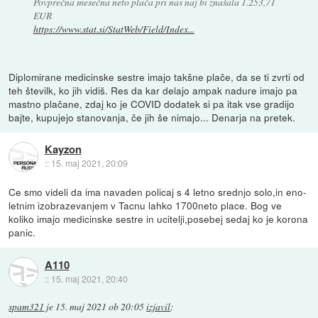
Povprečna mesečna neto plača pri nas naj bi znašala 1.253,71
EUR
https://www.stat.si/StatWeb/Field/Index...
Diplomirane medicinske sestre imajo takšne plače, da se ti zvrti od
teh številk, ko jih vidiš. Res da kar delajo ampak nadure imajo pa
mastno plačane, zdaj ko je COVID dodatek si pa itak vse gradijo
bajte, kupujejo stanovanja, če jih še nimajo... Denarja na pretek.
Kayzon
::
15. maj 2021, 20:09
Ce smo videli da ima navaden policaj s 4 letno srednjo solo,in eno-
letnim izobrazevanjem v Tacnu lahko 1700neto place. Bog ve
koliko imajo medicinske sestre in ucitelji,posebej sedaj ko je korona
panic.
A110
::
15. maj 2021, 20:40
spam321
je
15. maj 2021 ob 20:05
izjavil
: