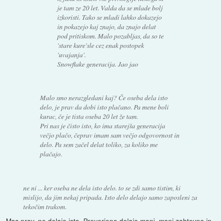
je tam ze 20 let. Valda da se mlade bolj
izkoristi. Tako se mladi lahko dokazejo
in pokazejo kaj znajo, da znajo delat
pod pritiskom. Malo pozabljas, da so te
'stare kure'sle cez enak postopek
'uvajanja'.
Snowflake generacija. Jao jao
Malo smo nerazgledani kaj? Če oseba dela isto
delo, je prav da dobi isto plačano. Pa mene boli
kurac, če je tista oseba 20 let že tam.
Pri nas je čisto isto, ko ima starejša generacija
večjo plačo, čeprav imam sam večjo odgovornost in
delo. Pa sem začel delat toliko, za koliko me
plačajo.
ne ni ... ker oseba ne dela isto delo. to se zdi samo tistim, ki
mislijo, da jim nekaj pripada. Isto delo delajo samo zaposleni za
tekočim trakom.
Mas prav, ne delajo isto. Preverjeno delajo manj, manj zahtevno in