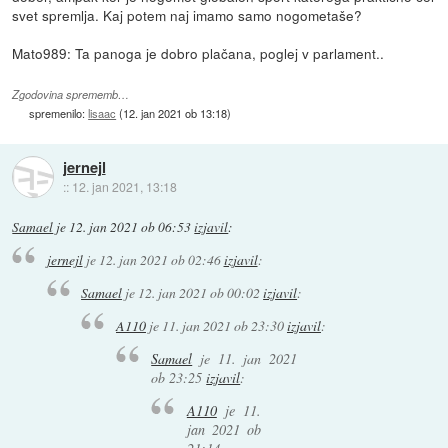
svet spremlja. Kaj potem naj imamo samo nogometaše?
Mato989: Ta panoga je dobro plačana, poglej v parlament..
Zgodovina sprememb…
spremenilo:
lisaac
(
12. jan 2021 ob 13:18
)
jernejl
::
12. jan 2021, 13:18
Samael
je
12. jan 2021 ob 06:53
izjavil
:
jernejl
je
12. jan 2021 ob 02:46
izjavil
:
Samael
je
12. jan 2021 ob 00:02
izjavil
:
A110
je
11. jan 2021 ob 23:30
izjavil
:
Samael
je
11. jan 2021
ob 23:25
izjavil
:
A110
je
11.
jan 2021 ob