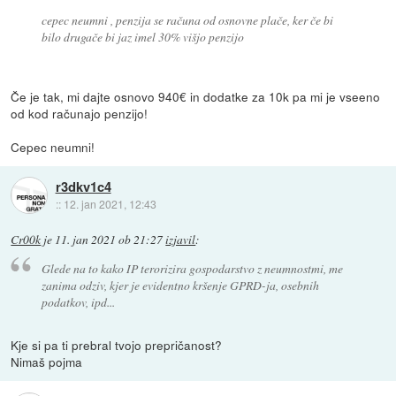
cepec neumni , penzija se računa od osnovne plače, ker če bi
bilo drugače bi jaz imel 30% višjo penzijo
Če je tak, mi dajte osnovo 940€ in dodatke za 10k pa mi je vseeno
od kod računajo penzijo!
Cepec neumni!
r3dkv1c4
::
12. jan 2021, 12:43
Cr00k
je
11. jan 2021 ob 21:27
izjavil
:
Glede na to kako IP terorizira gospodarstvo z neumnostmi, me
zanima odziv, kjer je evidentno kršenje GPRD-ja, osebnih
podatkov, ipd...
Kje si pa ti prebral tvojo prepričanost?
Nimaš pojma