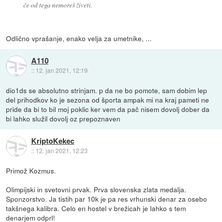
če od tega nemoreš živeti.
Odlično vprašanje, enako velja za umetnike, ...
A110
::
12. jan 2021, 12:19
dio1ds se absolutno strinjam. p da ne bo pomote, sam dobim lep
del prihodkov ko je sezona od športa ampak mi na kraj pameti ne
pride da bi to bil moj poklic ker vem da pač nisem dovolj dober da
bi lahko služil dovolj oz prepoznaven
KriptoKekec
::
12. jan 2021, 12:23
Primož Kozmus.
Olimpijski in svetovni prvak. Prva slovenska zlata medalja.
Sponzorstvo. Ja tistih par 10k je pa res vrhunski denar za osebo
takšnega kalibra. Celo en hostel v brežicah je lahko s tem
denarjem odprl!