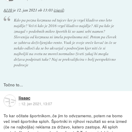
A110
je
12. jan 2021 ob 13:03
izjavil
:
Kdo pa pozna kozmusa od tujcev ker je vrgel kladivo eno leto
najdlje? Veš ti kdo je 2016 vrgel kladivo najdlje? Ali pa kdo je
zmagal v podobnih mikro športih ki so sami sebi namen?
Slovenija od kozmusa ni imela popolnoma nič. Potem pa človek
se zahteva doživljenjsko rento. Vsak je svoje sreče kovač in če se
nekdo odloči da se bo ukvarjal s področjem kjer niti če si
najboljši na svetu ne moreš normalno živeti zakaj bi mogla
država podpirati take? Naj se prekvalificira v bolj perspektivno
podrocje
Točno to...
lisaac
::
12. jan 2021, 13:07
To kar očitate športnikom..če jim to odvzamemo, potem ne bomo
več imeli športnike sploh. Športniki in njihovi rezultati so ena izmed
(če ne najboljša) reklama za državo, katero zastopa. Ali sploh