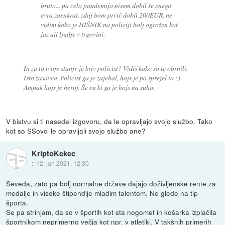
bruto... pa celo pandemijo nisem dobil še enega
evra zaenkrat, zdaj bom prvič dobil 200EUR, ne
vidim kako je HIŠNIK na policiji bolj ogrožen kot
jaz ali ljudje v trgovini.
In za to tvoje stanje je kriv policist? Vidiš kako so te obrnili.
Isto zasavca. Policist ga je zajebal, hojs je pa sprejel to ;).
Ampak hojs je heroj. Še en ki ga je hojs na suho.
V bistvu si ti nasedel izgovoru, da le opravljajo svojo službo. Tako
kot so SSovci le opravljali svojo službo ane?
KriptoKekec
::
12. jan 2021, 12:30
Seveda, zato pa bolj normalne države dajajo doživljenske rente za
medalje in visoke štipendije mladim talentom. Ne glede na tip
športa.
Se pa strinjam, da so v športih kot sta nogomet in košarka izplačila
športnikom neprimerno večja kot npr. v atletiki. V takšnih primerih