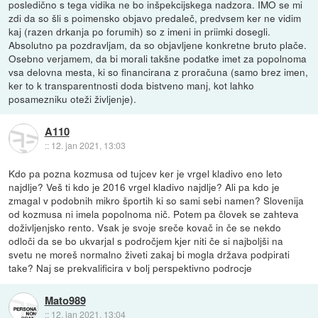
posledično s tega vidika ne bo inšpekcijskega nadzora. IMO se mi
zdi da so šli s poimensko objavo predaleč, predvsem ker ne vidim
kaj (razen drkanja po forumih) so z imeni in priimki dosegli.
Absolutno pa pozdravljam, da so objavljene konkretne bruto plače.
Osebno verjamem, da bi morali takšne podatke imet za popolnoma
vsa delovna mesta, ki so financirana z proračuna (samo brez imen,
ker to k transparentnosti doda bistveno manj, kot lahko
posamezniku oteži življenje).
A110
::
12. jan 2021, 13:03
Kdo pa pozna kozmusa od tujcev ker je vrgel kladivo eno leto
najdlje? Veš ti kdo je 2016 vrgel kladivo najdlje? Ali pa kdo je
zmagal v podobnih mikro športih ki so sami sebi namen? Slovenija
od kozmusa ni imela popolnoma nič. Potem pa človek se zahteva
doživljenjsko rento. Vsak je svoje sreče kovač in če se nekdo
odloči da se bo ukvarjal s področjem kjer niti če si najboljši na
svetu ne moreš normalno živeti zakaj bi mogla država podpirati
take? Naj se prekvalificira v bolj perspektivno podrocje
Mato989
::
12. jan 2021, 13:04