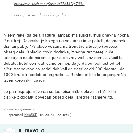
https://slo-tech.com/forum/t778537/p700...
Policija skoraj da ne dela nadur.
Nisem rekel da dela nadure, ampak ima ruski turnus dnevna nočna
2 dni frej. Dejansko je kolega na seznamu in je potrdil, da znesek
drži ampak je 1/3 plače vezana na trenutne situacije (povečan
obseg dela, izplačilo covid dodatka, izredne razmere) in če
primerja s septembrom je par sto evrov več. Jaz sem zaključil tu
debato, hotel sem dati samo primer, da je daleč realnost od teh
cifer. Vsepovsod so sedaj dobivali enkratni covid 200 dodatek do
1800 bruto in podobne nagrade, ... Realno bi bilo letno povprečje
izven koronskih časov.
Je pa nesprejemljivo da so tudi pisarniški delavci in hišniki in
čistilke z dodatki povečan obseg dela, izredne razmere itd.
Zgodovina sprememb…
spremenil:
NejcSSD
(
12. jan 2021 ob 12:33
)
IL_DIAVOLO