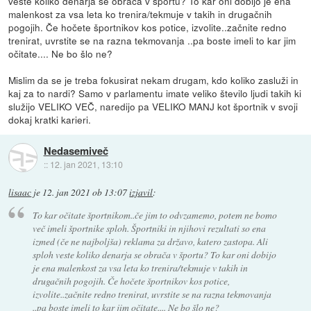
veste koliko denarja se obrača v športu? To kar oni dobijo je ena
malenkost za vsa leta ko trenira/tekmuje v takih in drugačnih
pogojih. Če hočete športnikov kos potice, izvolite..začnite redno
trenirat, uvrstite se na razna tekmovanja ..pa boste imeli to kar jim
očitate.... Ne bo šlo ne?
Mislim da se je treba fokusirat nekam drugam, kdo koliko zasluži in
kaj za to nardi? Samo v parlamentu imate veliko število ljudi takih ki
služijo VELIKO VEČ, naredijo pa VELIKO MANJ kot športnik v svoji
dokaj kratki karieri.
Nedasemiveč
::
12. jan 2021, 13:10
lisaac
je
12. jan 2021 ob 13:07
izjavil
:
To kar očitate športnikom..če jim to odvzamemo, potem ne bomo
več imeli športnike sploh. Športniki in njihovi rezultati so ena
izmed (če ne najboljša) reklama za državo, katero zastopa. Ali
sploh veste koliko denarja se obrača v športu? To kar oni dobijo
je ena malenkost za vsa leta ko trenira/tekmuje v takih in
drugačnih pogojih. Če hočete športnikov kos potice,
izvolite..začnite redno trenirat, uvrstite se na razna tekmovanja
..pa boste imeli to kar jim očitate.... Ne bo šlo ne?