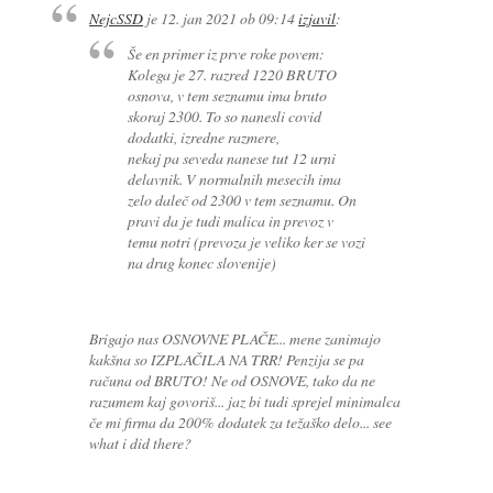
NejcSSD
je
12. jan 2021 ob 09:14
izjavil
:
Še en primer iz prve roke povem:
Kolega je 27. razred 1220 BRUTO
osnova, v tem seznamu ima bruto
skoraj 2300. To so nanesli covid
dodatki, izredne razmere,
nekaj pa seveda nanese tut 12 urni
delavnik. V normalnih mesecih ima
zelo daleč od 2300 v tem seznamu. On
pravi da je tudi malica in prevoz v
temu notri (prevoza je veliko ker se vozi
na drug konec slovenije)
Brigajo nas OSNOVNE PLAČE... mene zanimajo
kakšna so IZPLAČILA NA TRR! Penzija se pa
računa od BRUTO! Ne od OSNOVE, tako da ne
razumem kaj govoriš... jaz bi tudi sprejel minimalca
če mi firma da 200% dodatek za težaško delo... see
what i did there?