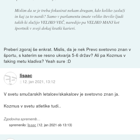
Mislim da se je treba fokusirat nekam drugam, kdo koliko zasluži
in kaj za to nardi? Samo v parlamentu imate veliko število ljudi
takih ki služijo VELIKO VEČ, naredijo pa VELIKO MANJ kot
športnik v svoji dokaj kratki karieri.
Preberi zgoraj še enkrat. Mislis, da je nek Prevc svetovno znan v
športu, s katerim se resno ukvarja 5-6 držav? Ali pa Kozmus v
faking metu kladiva? Yeah sure :D
lisaac
::
12. jan 2021, 13:12
V svetu smučarskih letalcev/skakalcev je svetovno znan ja.
Kozmus v svetu atletike tudi..
Zgodovina sprememb…
spremenilo:
lisaac
(
12. jan 2021 ob 13:13
)