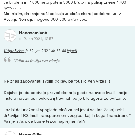
če bi ble min. 1000 neto potem 3000 bruto na policiji znese 1700
neto++++
Ma mislim, da majo naši policajske plače skoraj podobne kot v
Avstriji, Nemčiji, mogoče 300-500 evrov več.
Nedasemiveč
::
12. jan 2021, 12:57
KriptoKekec
je
12. jan 2021 ob 12:44
izjavil
:
Vidim da fovšija ven vdarja.
Ne znas zagovarjati svojih trditev, pa foušijo ven vržeš ;)
Dejstvo je, da pobirajo preveč denarja glede na svojo kvalifikacijo.
Tisto o nevarnosti poklica ij travmah pa je bilo zgoraj že ovrženo.
Jaz bi dal možnost vpogleda plač za cel javni sektor. Zakaj nebi
državljani RS imeli transparenten vpogled, kaj in koga financiramo?
Vas je strah, da boste težko naprej jamrali?
HappyPills