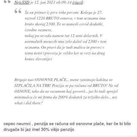
NejcSSD
je
12. jan 2021 ob 09:14
izjavil
:
Še en primer iz prve roke povem: Kolega je 27.
razred 1220 BRUTO osnova, v tem seznamu ima
bruto skoraj 2300. To so nanesli covid dodatki,
izredne razmere,
nekaj pa seveda nanese tut 12 urni delavnik. V
normalnih mesecih ima zelo daleč od 2300 v tem
seznamu. On pravi da je tudi malica in prevoz v
temu notri (prevoza je veliko ker se vozi na drug
konec slovenije)
Brigajo nas OSNOVNE PLAČE... mene zanimajo kakšna so
IZPLAČILA NA TRR! Penzija se pa računa od BRUTO! Ne od
OSNOVE, tako da ne razumem kaj govoriš... jaz bi tudi sprejel
minimalca če mi firma da 200% dodatek za težaško delo... see
what i did there?
cepec neumni , penzija se računa od osnovne plače, ker če bi bilo
drugače bi jaz imel 30% višjo penzijo