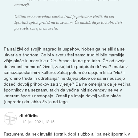
amaterji.
Očitno se ne zavedate kakšen trud je potrebno vložit, da kot
športnik sploh prideš na ta seznam. Če misliš, da je to hobi, živiš
pa v zelo omejenem svetu.
Pa saj živi od svojih nagrad in uspehov. Noben ga ne sili da se
ukvarja s športom. Če bi v svetu štel samo trud bi bile marsikje
višje plače in marsikje nižje. Ampak to ne gre tako. Če od svoje
dejavnosti nemoreš živeti, zakaj bi te podpirala država? enako z
samozaposlenimi v kulture. Zakaj potem še s.p.jem ki so "vložili
ogromno truda in odrekanja" ne dajejo plače če sami neuspejo
doseči dovolj prihodkov za življenje? Da ne omenjam da je večina
športnikov na seznamu takih da večina niti slovencev ne ve v
katerem športu nastopajo. Ostali pa imajo dovolj velike plače
(nagrade) da lahko živijo od tega
dild0idis
::
12. jan 2021, 12:15
Razumem, da nek invalid šprtnik dobi službo ali pa nek športnik v