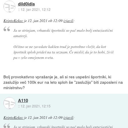
dild0idis
::
12. jan 2021, 12:12
KriptoKekec
je
12. jan 2021 ob 12:09
izjavil
:
Ja se strinjam, vrhunski športniki so pač malo bolj entuziastični
amaterji.
Očitno se ne zavedate kakšen trud je potrebno vložit, da kot
športnik sploh prideš na ta seznam. Če misliš, da je to hobi, živiš
pa v zelo omejenem svetu.
Bolj provokativno vprašanje je, ali si res uspešni športniki, ki
zaslužijo več 100k eur na leto sploh še "zaslužijo" biti zaposleni na
ministrstvu?
A110
::
12. jan 2021, 12:15
KriptoKekec
je
12. jan 2021 ob 12:09
izjavil
:
Ja se strinjam, vrhunski športniki so pač malo bolj entuziastični