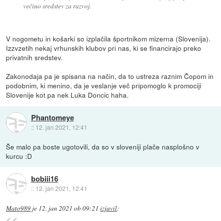
večino sredstev za razvoj.
V nogometu in košarki so izplačila športnikom mizerna (Slovenija).
Izzvzetih nekaj vrhunskih klubov pri nas, ki se financirajo preko
privatnih sredstev.
Zakonodaja pa je spisana na način, da to ustreza raznim Čopom in
podobnim, ki menino, da je veslanje več pripomoglo k promociji
Slovenije kot pa nek Luka Doncic haha.
Phantomeye
::
12. jan 2021, 12:41
Še malo pa boste ugotovili, da so v sloveniji plače nasplošno v
kurcu :D
bobiii16
::
12. jan 2021, 12:41
Mato989
je
12. jan 2021 ob 09:21
izjavil
: