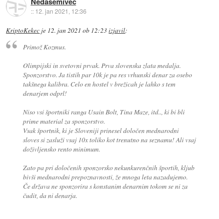
Nedasemiveč
::
12. jan 2021, 12:36
KriptoKekec
je
12. jan 2021 ob 12:23
izjavil
:
Primož Kozmus.
Olimpijski in svetovni prvak. Prva slovenska zlata medalja.
Sponzorstvo. Ja tistih par 10k je pa res vrhunski denar za osebo
takšnega kalibra. Celo en hostel v brežicah je lahko s tem
denarjem odprl!
Niso vsi športniki ranga Usain Bolt, Tina Maze, itd.., ki bi bli
prime material za sponzorstvo.
Vsak športnik, ki je Sloveniji prinesel določen mednarodni
sloves si zasluži vsaj 10x toliko kot trenutno na seznamu! Ali vsaj
doživljensko rento minimum.
Zato pa pri določenih sponzorsko nekunkurenčnih športih, kljub
bivši mednarodni prepoznavnosti, že mnoga leta nazadujemo.
Če država ne sponzorira s konstanim denarnim tokom se ni za
čudit, da ni denarja.