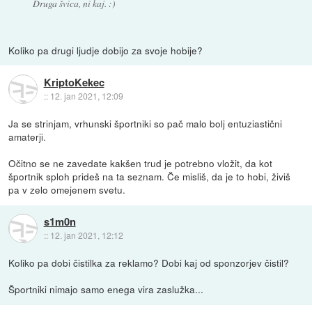
Druga švica, ni kaj. :)
Koliko pa drugi ljudje dobijo za svoje hobije?
KriptoKekec
::
12. jan 2021, 12:09
Ja se strinjam, vrhunski športniki so pač malo bolj entuziastični
amaterji.
Očitno se ne zavedate kakšen trud je potrebno vložit, da kot
športnik sploh prideš na ta seznam. Če misliš, da je to hobi, živiš
pa v zelo omejenem svetu.
s1m0n
::
12. jan 2021, 12:12
Koliko pa dobi čistilka za reklamo? Dobi kaj od sponzorjev čistil?
Športniki nimajo samo enega vira zaslužka...