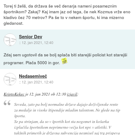
Torej ti želiš, da država še več denarja nameni posameznim
športnikom? Zakaj? Kaj imam jaz od tega, če nek Kozmus vrže eno
kladivo čez 70 metrov? Pa še to v nekem športu, ki ima mizerno
gledanost.
Senior Dev
::
12. jan 2021, 12:40
Zdaj sem ugotovil da se bolj splača biti starejši policist kot starejši
programer. Plača 5000 in gor.
Nedasemiveč
::
12. jan 2021, 12:40
KriptoKekec
je
12. jan 2021 ob 12:30
izjavil
:
Seveda, zato pa bolj normalne države dajajo doživljenske rente
za medalje in visoke štipendije mladim talentom. Ne glede na tip
športa.
Se pa strinjam, da so v športih kot sta nogomet in košarka
izplačila športnikom neprimerno večja kot npr. v atletiki. V
takšnih primerih je državna subvencija nesmisel saj trg prispeva