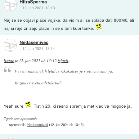
HitraSperma
::
12. jan 2021, 13:13
Naj se še objavi plače vojske, da vidim ali se splača dati 800M€, ali
naj si raje znižajo plače in se s tem kupi tanke.
Nedasemiveč
::
12. jan 2021, 13:14
lisaac
je
12. jan 2021 ob 13:12
izjavil
:
V svetu smučarskih letalcev/skakalcev je svetovno znan ja.
Kozmus v svetu atletike tudi..
Yeah sure
. Tistih 20, ki resno spremlja met kladiva mogoče ja.
Zgodovina sprememb…
spremenilo:
Nedasemiveč
(
12. jan 2021 ob 13:15
)