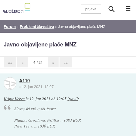
☰
Forum
»
Problemi človeštva
»
Javno objavljene plače MNZ
Javno objavljene plače MNZ
4
/ 21
««
«
»
»»
A110
::
12. jan 2021, 12:07
KriptoKekec
je
12. jan 2021 ob 12:05
izjavil
:
Slovenski vrhunski šport:
Planinc Grozdana, čistilka ... 1083 EUR
Peter Prevc ... 1030 EUR