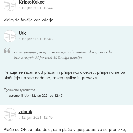
KriptoKekec
::
12. jan 2021, 12:44
Vidim da fovšija ven vdarja.
Utk
::
12. jan 2021, 12:48
cepec neumni , penzija se računa od osnovne plače, ker če bi
bilo drugače bi jaz imel 30% višjo penzijo
Penzija se računa od plačanih prispevkov, cepec, prispevki se pa
plačujejo na vse dodatke, razen malice in prevoza.
Zgodovina sprememb…
spremenil:
Utk
(
12. jan 2021 ob 12:49
)
zobnik
::
12. jan 2021, 12:49
Plače so OK za tako delo, sam plače v gospodarstvu so prenizke,