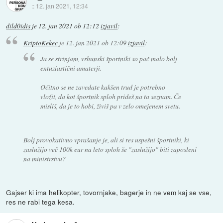
::
12. jan 2021, 12:34
dild0idis
je
12. jan 2021 ob 12:12
izjavil
:
KriptoKekec
je
12. jan 2021 ob 12:09
izjavil
:
Ja se strinjam, vrhunski športniki so pač malo bolj
entuziastični amaterji.
Očitno se ne zavedate kakšen trud je potrebno
vložit, da kot športnik sploh prideš na ta seznam. Če
misliš, da je to hobi, živiš pa v zelo omejenem svetu.
Bolj provokativno vprašanje je, ali si res uspešni športniki, ki
zaslužijo več 100k eur na leto sploh še "zaslužijo" biti zaposleni
na ministrstvu?
Gajser ki ima helikopter, tovornjake, bagerje in ne vem kaj se vse,
res ne rabi tega kesa.