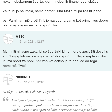
nekem obskurnem športu, kjer ni nobenih financ, dobi službo...
Zakaj bi jo pa imela, samo primer, Tina Maze mi pa res ni jasno.
ps: Pa nimam nič proti Tini, je navedena samo kot primer res dobro
plačanega in uspešnega športnika.
A110
::
12. jan 2021, 12:17
Meni niti ni jasno zakaj bi se športniki ki ne morejo zaslužiti dovolj s
športom sploh še poklicno ukvarjali s športom. Naj si najde službo
in ima šport za hobi. Ker več kot očitno je to hobi če od tega
nemoreš živeti.
dild0idis
::
12. jan 2021, 12:18
A110
je
12. jan 2021 ob 12:17
izjavil
:
Meni niti ni jasno zakaj bi se športniki ki ne morejo zaslužiti
dovolj s športom sploh še poklicno ukvarjali s športom. Naj si
najde službo in ima šport za hobi. Ker več kot očitno je to hobi