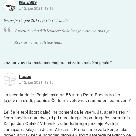
Mato989
::
12. jan 2021, 13:16
lisaac
je
12. jan 2021 ob 13:12
izjavil
:
V svetu smučarskih letalcev/skakalcev je svetovno znan ja.
Kozmus v svetu atletike tudi..
Jaz pa v svetu mešalcev megle... si zato zaslužim plačo?
lisaac
::
12. jan 2021, 13:17
Ja seveda da je. Poglej malo na FB stran Petra Prevca koliko
tujcev mu sledi, podpira. Če to ni svetovno znan potem pa nevem?
Lej če je tebi šport daleč, ne pomeni da je vsem. Ja, atletika res ni
šport številka ena, dva, tri pri nas, drugje jo pa drugače spremljajo.
Kaj pa Jan Oblak? Vrhunski vratar katerega poznajo Avstrijci
Jamajčani, Kitajci in Južno Afričani... Pa ne samo zato ker je tako
dober, ampak ker je nogomet globalen šport katerega praktično cel