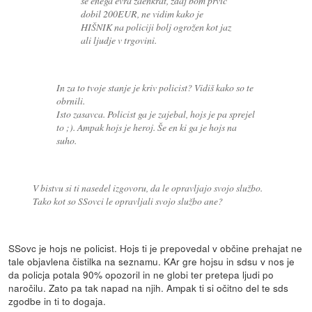
še enega evra zaenkrat, zdaj bom prvič
dobil 200EUR, ne vidim kako je
HIŠNIK na policiji bolj ogrožen kot jaz
ali ljudje v trgovini.
In za to tvoje stanje je kriv policist? Vidiš kako so te
obrnili.
Isto zasavca. Policist ga je zajebal, hojs je pa sprejel
to ;). Ampak hojs je heroj. Še en ki ga je hojs na
suho.
V bistvu si ti nasedel izgovoru, da le opravljajo svojo službo.
Tako kot so SSovci le opravljali svojo službo ane?
SSovc je hojs ne policist. Hojs ti je prepovedal v občine prehajat ne
tale objavlena čistilka na seznamu. KAr gre hojsu in sdsu v nos je
da policja potala 90% opozoril in ne globi ter pretepa ljudi po
naročilu. Zato pa tak napad na njih. Ampak ti si očitno del te sds
zgodbe in ti to dogaja.