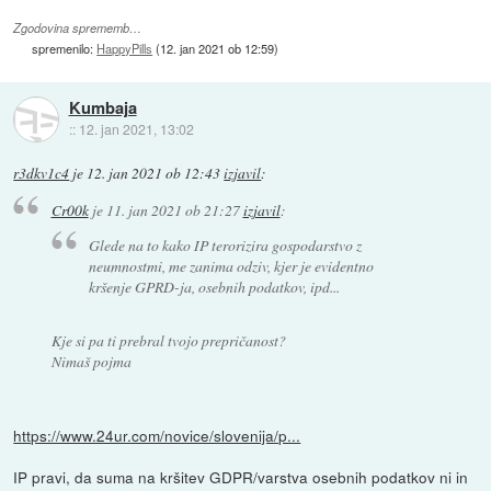
Zgodovina sprememb…
spremenilo:
HappyPills
(
12. jan 2021 ob 12:59
)
Kumbaja
::
12. jan 2021, 13:02
r3dkv1c4
je
12. jan 2021 ob 12:43
izjavil
:
Cr00k
je
11. jan 2021 ob 21:27
izjavil
:
Glede na to kako IP terorizira gospodarstvo z
neumnostmi, me zanima odziv, kjer je evidentno
kršenje GPRD-ja, osebnih podatkov, ipd...
Kje si pa ti prebral tvojo prepričanost?
Nimaš pojma
https://www.24ur.com/novice/slovenija/p...
IP pravi, da suma na kršitev GDPR/varstva osebnih podatkov ni in