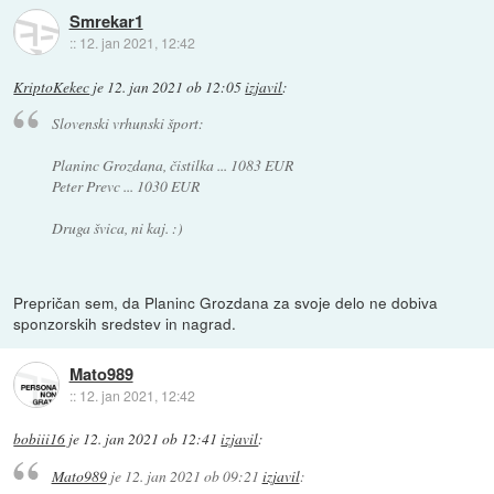
Smrekar1
::
12. jan 2021, 12:42
KriptoKekec
je
12. jan 2021 ob 12:05
izjavil
:
Slovenski vrhunski šport:
Planinc Grozdana, čistilka ... 1083 EUR
Peter Prevc ... 1030 EUR
Druga švica, ni kaj. :)
Prepričan sem, da Planinc Grozdana za svoje delo ne dobiva
sponzorskih sredstev in nagrad.
Mato989
::
12. jan 2021, 12:42
bobiii16
je
12. jan 2021 ob 12:41
izjavil
:
Mato989
je
12. jan 2021 ob 09:21
izjavil
: