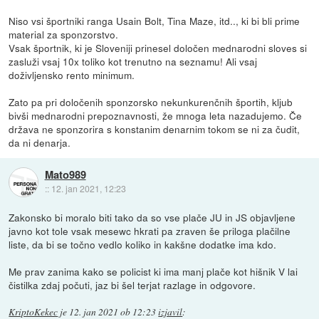
Niso vsi športniki ranga Usain Bolt, Tina Maze, itd.., ki bi bli prime
material za sponzorstvo.
Vsak športnik, ki je Sloveniji prinesel določen mednarodni sloves si
zasluži vsaj 10x toliko kot trenutno na seznamu! Ali vsaj
doživljensko rento minimum.
Zato pa pri določenih sponzorsko nekunkurenčnih športih, kljub
bivši mednarodni prepoznavnosti, že mnoga leta nazadujemo. Če
država ne sponzorira s konstanim denarnim tokom se ni za čudit,
da ni denarja.
Mato989
::
12. jan 2021, 12:23
Zakonsko bi moralo biti tako da so vse plače JU in JS objavljene
javno kot tole vsak mesewc hkrati pa zraven še priloga plačilne
liste, da bi se točno vedlo koliko in kakšne dodatke ima kdo.
Me prav zanima kako se policist ki ima manj plače kot hišnik V lai
čistilka zdaj počuti, jaz bi šel terjat razlage in odgovore.
KriptoKekec
je
12. jan 2021 ob 12:23
izjavil
: