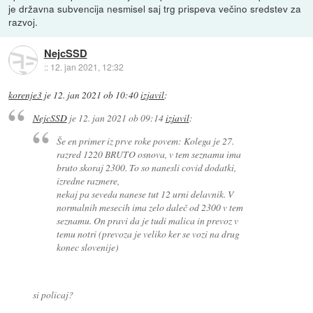
je državna subvencija nesmisel saj trg prispeva večino sredstev za
razvoj.
NejcSSD
::
12. jan 2021, 12:32
korenje3
je
12. jan 2021 ob 10:40
izjavil
:
NejcSSD
je
12. jan 2021 ob 09:14
izjavil
:
Še en primer iz prve roke povem: Kolega je 27.
razred 1220 BRUTO osnova, v tem seznamu ima
bruto skoraj 2300. To so nanesli covid dodatki,
izredne razmere,
nekaj pa seveda nanese tut 12 urni delavnik. V
normalnih mesecih ima zelo daleč od 2300 v tem
seznamu. On pravi da je tudi malica in prevoz v
temu notri (prevoza je veliko ker se vozi na drug
konec slovenije)
si policaj?