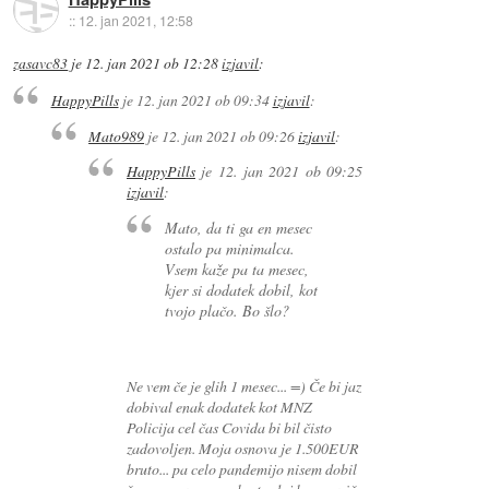
::
12. jan 2021, 12:58
zasavc83
je
12. jan 2021 ob 12:28
izjavil
:
HappyPills
je
12. jan 2021 ob 09:34
izjavil
:
Mato989
je
12. jan 2021 ob 09:26
izjavil
:
HappyPills
je
12. jan 2021 ob 09:25
izjavil
:
Mato, da ti ga en mesec
ostalo pa minimalca.
Vsem kaže pa ta mesec,
kjer si dodatek dobil, kot
tvojo plačo. Bo šlo?
Ne vem če je glih 1 mesec... =) Če bi jaz
dobival enak dodatek kot MNZ
Policija cel čas Covida bi bil čisto
zadovoljen. Moja osnova je 1.500EUR
bruto... pa celo pandemijo nisem dobil