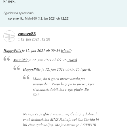
kr neki.
Zgodovina sprememb…
spremenilo:
Mato989
(
12. jan 2021 ob 12:23
)
zasavc83
::
12. jan 2021, 12:28
HappyPills
je
12. jan 2021 ob 09:34
izjavil
:
Mato989
je
12. jan 2021 ob 09:26
izjavil
:
HappyPills
je
12. jan 2021 ob 09:25
izjavil
:
Mato, da ti ga en mesec ostalo pa
minimalca. Vsem kaže pa ta mesec, kjer
si dodatek dobil, kot tvojo plačo. Bo
šlo?
Ne vem če je glih 1 mesec... =) Če bi jaz dobival
enak dodatek kot MNZ Policija cel čas Covida bi
bil čisto zadovoljen. Moja osnova je 1.500EUR