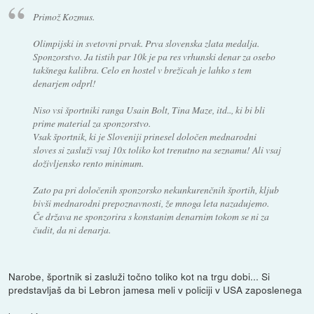
Primož Kozmus.
Olimpijski in svetovni prvak. Prva slovenska zlata medalja.
Sponzorstvo. Ja tistih par 10k je pa res vrhunski denar za osebo
takšnega kalibra. Celo en hostel v brežicah je lahko s tem
denarjem odprl!
Niso vsi športniki ranga Usain Bolt, Tina Maze, itd.., ki bi bli
prime material za sponzorstvo.
Vsak športnik, ki je Sloveniji prinesel določen mednarodni
sloves si zasluži vsaj 10x toliko kot trenutno na seznamu! Ali vsaj
doživljensko rento minimum.
Zato pa pri določenih sponzorsko nekunkurenčnih športih, kljub
bivši mednarodni prepoznavnosti, že mnoga leta nazadujemo.
Če država ne sponzorira s konstanim denarnim tokom se ni za
čudit, da ni denarja.
Narobe, športnik si zasluži točno toliko kot na trgu dobi... Si
predstavljaš da bi Lebron jamesa meli v policiji v USA zaposlenega