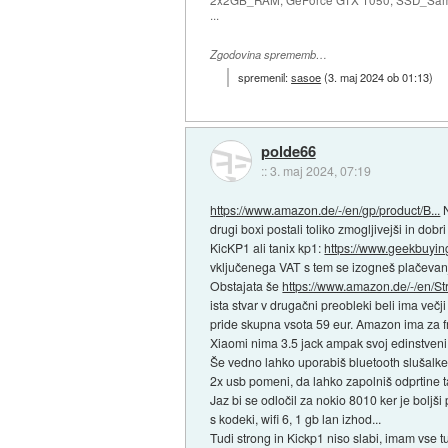
...
Zgodovina sprememb…
spremenil:
sasoe
(
3. maj 2024 ob 01:13
)
polde66
::
3. maj 2024, 07:19
https://www.amazon.de/-/en/gp/product/B...
N
drugi boxi postali toliko zmogljivejši in do
KicKP1 ali tanix kp1:
https://www.geekbuyin
vključenega VAT s tem se izogneš plačevanj
Obstajata še
https://www.amazon.de/-/en/St
ista stvar v drugačni preobleki beli ima več
pride skupna vsota 59 eur. Amazon ima za fre
Xiaomi nima 3.5 jack ampak svoj edinstveni op
Še vedno lahko uporabiš bluetooth slušalke 
2x usb pomeni, da lahko zapolniš odprtine t
Jaz bi se odločil za nokio 8010 ker je boljš
s kodeki, wifi 6, 1 gb lan izhod...
Tudi strong in Kickp1 niso slabi, imam vse t