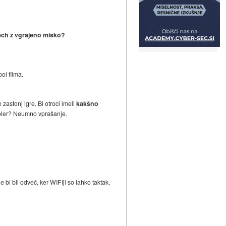
tech z vgrajeno miško?
ol filma.
astonj igre. Bi otroci imeli
kakšno
troler? Neumno vprašanje.
bi bil odveč, ker WIFIji so lahko taktak,