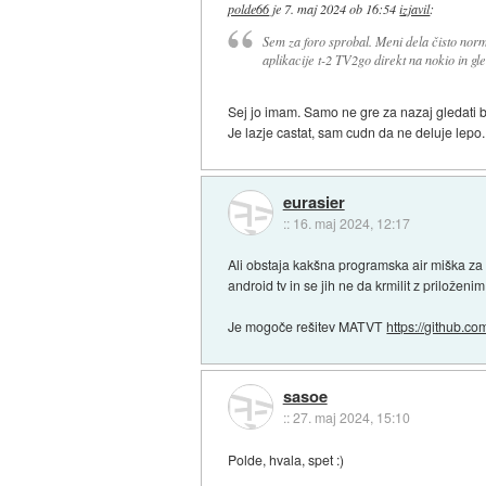
polde66
je
7. maj 2024 ob 16:54
izjavil
:
Sem za foro sprobal. Meni dela čisto norm
aplikacije t-2 TV2go direkt na nokio in gle
Sej jo imam. Samo ne gre za nazaj gledati 
Je lazje castat, sam cudn da ne deluje lepo.
eurasier
::
16. maj 2024, 12:17
Ali obstaja kakšna programska air miška za an
android tv in se jih ne da krmilit z priložen
Je mogoče rešitev MATVT
https://github.com
sasoe
::
27. maj 2024, 15:10
Polde, hvala, spet :)