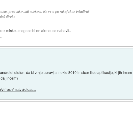
alno, prav tako tudi telekom. Ne vem pa zakaj si ne inštaliraš
daš direkt.
brez miske.. mogoce bi en airmouse nabavil..
..
droid telefon, da bi z njo upravljal nokio 8010 in sicer tiste aplikacije, ki jih ima
im daljincem?
/virresh/matvt/releas...