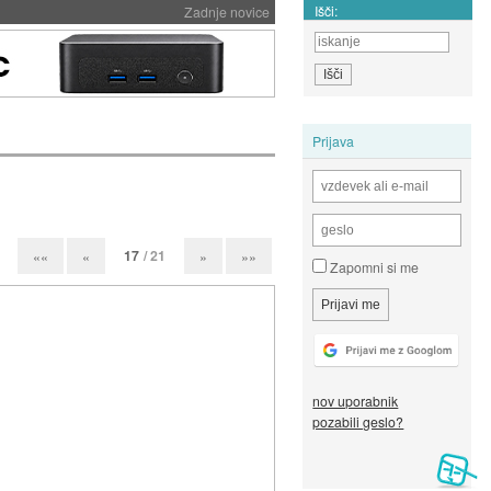
Išči:
Zadnje novice
Prijava
17
/ 21
««
«
»
»»
Zapomni si me
nov uporabnik
pozabili geslo?