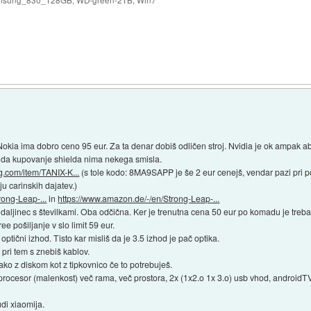
okia ima dobro ceno 95 eur. Za ta denar dobiš odličen stroj. Nvidia je ok ampak 
bri da kupovanje shielda nima nekega smisla.
g.com/item/TANIX-K...
(s tole kodo: 8MA9SAPP je še 2 eur cenejš, vendar pazi pri poš
u carinskih dajatev.)
rong-Leap-...
in
https://www.amazon.de/-/en/Strong-Leap-...
ji daljinec s številkami. Oba odčična. Ker je trenutna cena 50 eur po komadu je tre
e pošiljanje v slo limit 59 eur.
tični izhod. Tisto kar misliš da je 3.5 izhod je pač optika.
pri tem s znebiš kablov.
ako z diskom kot z tipkovnico če to potrebuješ.
i procesor (malenkost) več rama, več prostora, 2x (1x2.o 1x 3.o) usb vhod, androidTV
udi xiaomija.