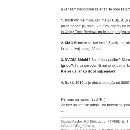
a ker sem neodločen zelenec, te bom še pro
1. KICKPI?
me mika, ker ima 2x USB.
A to 
pa še poceni je, baje 37 funtov, čeprav ne 
ta Chigz Tech Reviews ga je sprejemljivo oc
2. XIAOMI
me mika, ker ima 3.5 jack, moj sta
In cena, tvoj namig 42 eur.
3. NVIDIA Shield?
Še pride v poštev? Staro
igrico?
. In jaz seveda. Ni nujno aktualne,
Kje se ga lahko dobi najceneje?
4. Nokia 8010
, a je občutno boljša od 8000
PS: sem pa naročil 85U7K :)
Za box pa sem se odločil, da hočem cel pake
...
CoolerMaster_RC-590: asus_P7P55D-E, i5
LC6650GP3_SGv2.3,
2x2GB_RAM, GeForce GTX 1050, SSD_Sa