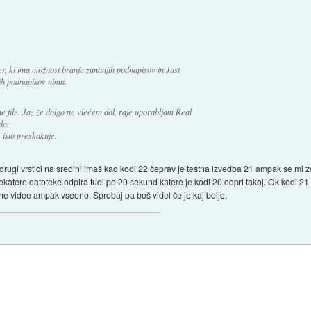
r, ki ima možnost branja zunanjih podnapisov in Just
jih podnapisov nima.
ne file. Jaz že dolgo ne vlečem dol, raje uporabljam Real
lo.
 isto preskakuje.
drugi vrstici na sredini imaš kao kodi 22 čeprav je testna izvedba 21 ampak se mi zd
katere datoteke odpira tudi po 20 sekund katere je kodi 20 odprl takoj. Ok kodi 21 
ne videe ampak vseeno. Sprobaj pa boš videl če je kaj bolje.