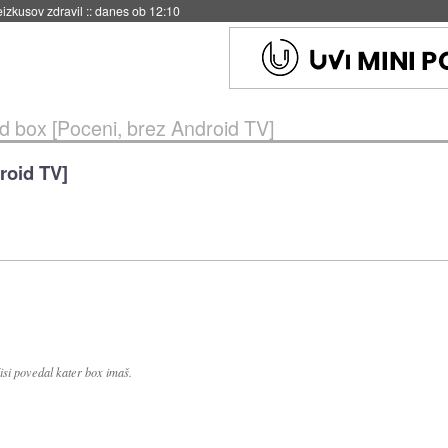
eizkusov zdravil
::
danes ob 12:10
d box [Poceni, brez Android TV]
roid TV]
si povedal kater box imaš.