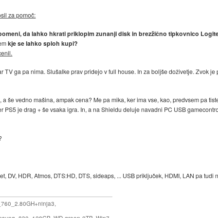
sil za pomoč:
pomeni, da lahko hkrati priklopim zunanji disk in brezžično tipkovnico Logi
vem
kje se lahko sploh kupi?
enil.
r TV ga pa nima. Slušalke prav pridejo v full house. In za boljše doživetje. Zvok je p
, a še vedno mašina, ampak cena? Me pa mika, ker ima vse, kao, predvsem pa tiste z
 ker PS5 je drag + še vsaka igra. In, a na Shieldu deluje navadni PC USB gamecon
?
t, DV, HDR, Atmos, DTS:HD, DTS, sideaps, ... USB priključek, HDMI, LAN pa tudi ne 
_760_2.80GH+ninja3,
msung_830_128GB, WD-green-2TB, Win7