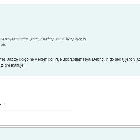
ma možnost branja zunanjih podnapisov in Just plajer, ki
ima.
file. Jaz že dolgo ne vlečem dol, raje uporabljam Real Debrid. In do sedaj je to v K
sto preskakuje.
r.