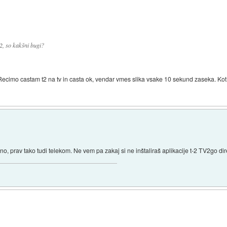
2, so kakšni bugi?
Recimo castam t2 na tv in casta ok, vendar vmes slika vsake 10 sekund zaseka. Kot 
o, prav tako tudi telekom. Ne vem pa zakaj si ne inštaliraš aplikacije t-2 TV2go dire