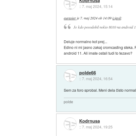
Kodrnusa
::
7. maj 2024, 15:14
eurasier
je
7. maj 2024 ob 14:09
izjavil
:
Je kdo posodobil nokio 8010 na android 1
Deluje normalno kot prej...
Edino ni mi jasno zakaj cromcasting steka. 
android 11. Ali imate ostali tudi to tezavo?
polde66
::
7. maj 2024, 16:54
Sem za foro sprobal. Meni dela čisto normaln
polde
Kodrnusa
::
7. maj 2024, 19:25