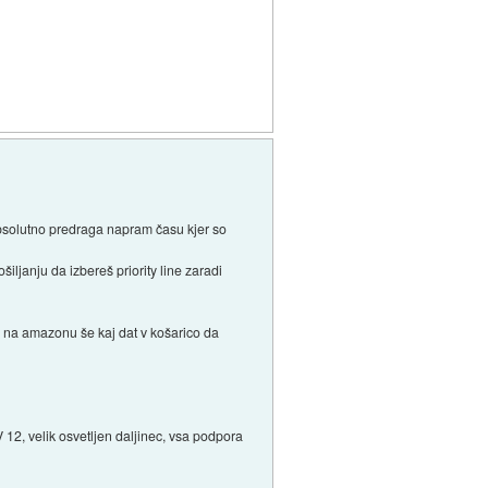
absolutno predraga napram času kjer so
iljanju da izbereš priority line zaradi
ba na amazonu še kaj dat v košarico da
 12, velik osvetljen daljinec, vsa podpora