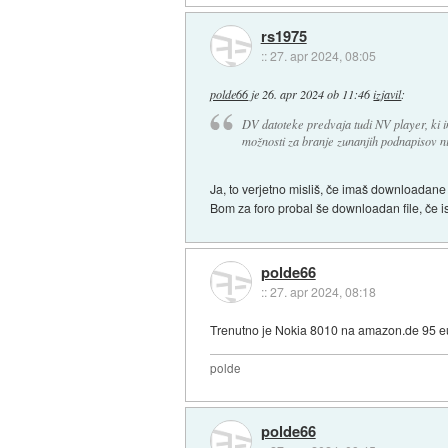
rs1975
::
27. apr 2024, 08:05
polde66
je
26. apr 2024 ob 11:46
izjavil
:
DV datoteke predvaja tudi NV player, ki i
možnosti za branje zunanjih podnapisov n
Ja, to verjetno misliš, če imaš downloadane 
Bom za foro probal še downloadan file, če i
polde66
::
27. apr 2024, 08:18
Trenutno je Nokia 8010 na amazon.de 95 eu
polde
polde66