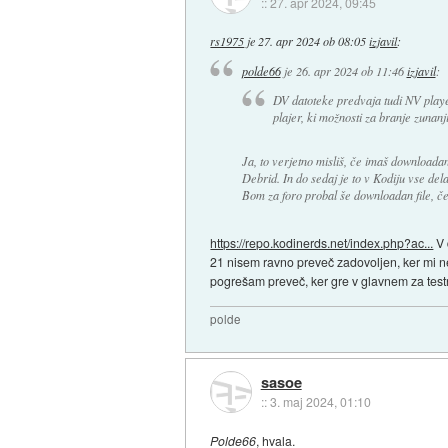
::
27. apr 2024, 09:45
rs1975
je
27. apr 2024 ob 08:05
izjavil
:
polde66
je
26. apr 2024 ob 11:46
izjavil
:
DV datoteke predvaja tudi NV playe
plajer, ki možnosti za branje zunan
Ja, to verjetno misliš, če imaš downloada
Debrid. In do sedaj je to v Kodiju vse dela
Bom za foro probal še downloadan file, če
https://repo.kodinerds.net/index.php?ac...
V 
21 nisem ravno preveč zadovoljen, ker mi ne
pogrešam preveč, ker gre v glavnem za test
polde
sasoe
::
3. maj 2024, 01:10
Polde66
, hvala.