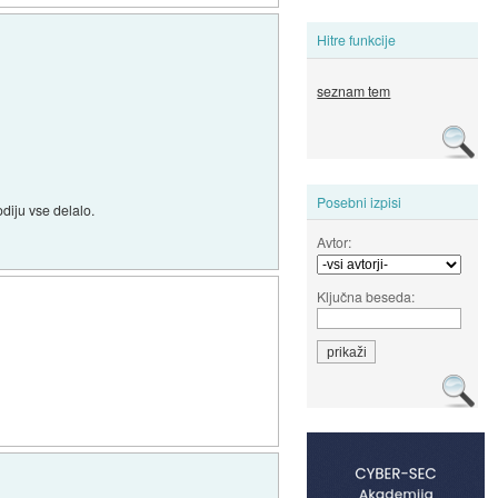
Hitre funkcije
seznam tem
Posebni izpisi
odiju vse delalo.
Avtor:
Ključna beseda: