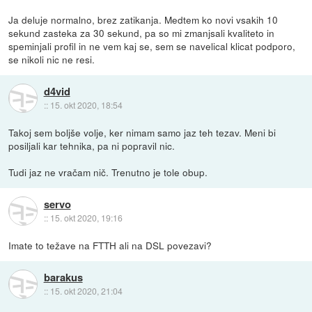
Ja deluje normalno, brez zatikanja. Medtem ko novi vsakih 10
sekund zasteka za 30 sekund, pa so mi zmanjsali kvaliteto in
speminjali profil in ne vem kaj se, sem se navelical klicat podporo,
se nikoli nic ne resi.
d4vid
::
15. okt 2020, 18:54
Takoj sem boljše volje, ker nimam samo jaz teh tezav. Meni bi
posiljali kar tehnika, pa ni popravil nic.
Tudi jaz ne vračam nič. Trenutno je tole obup.
servo
::
15. okt 2020, 19:16
Imate to težave na FTTH ali na DSL povezavi?
barakus
::
15. okt 2020, 21:04