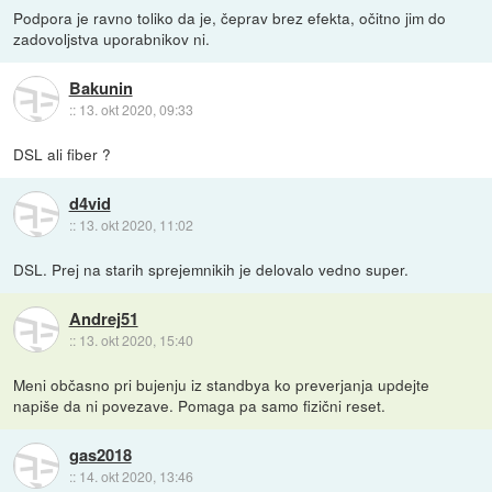
Podpora je ravno toliko da je, čeprav brez efekta, očitno jim do
zadovoljstva uporabnikov ni.
Bakunin
::
13. okt 2020, 09:33
DSL ali fiber ?
d4vid
::
13. okt 2020, 11:02
DSL. Prej na starih sprejemnikih je delovalo vedno super.
Andrej51
::
13. okt 2020, 15:40
Meni občasno pri bujenju iz standbya ko preverjanja updejte
napiše da ni povezave. Pomaga pa samo fizični reset.
gas2018
::
14. okt 2020, 13:46