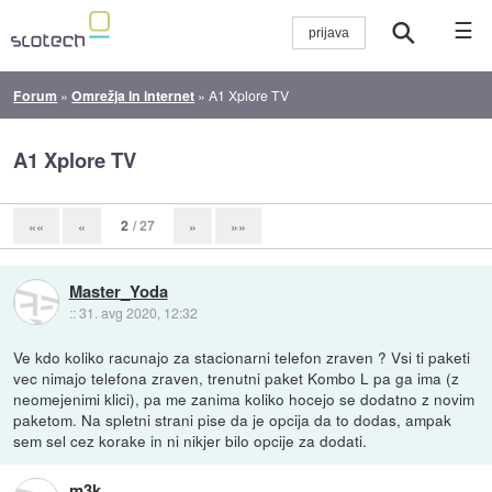
☰
Forum
»
Omrežja in internet
»
A1 Xplore TV
A1 Xplore TV
2
/ 27
««
«
»
»»
Master_Yoda
::
31. avg 2020, 12:32
Ve kdo koliko racunajo za stacionarni telefon zraven ? Vsi ti paketi
vec nimajo telefona zraven, trenutni paket Kombo L pa ga ima (z
neomejenimi klici), pa me zanima koliko hocejo se dodatno z novim
paketom. Na spletni strani pise da je opcija da to dodas, ampak
sem sel cez korake in ni nikjer bilo opcije za dodati.
m3k