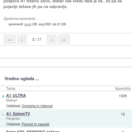
podpora A1 totalno zanič, dokler vse vredu dela je ok., ko pa se
pojavijo težave jih pa ne odpravijo.
Zgodovina sprememb…
spremenil:
Juraj
(
29. avg 2021 ob 21:33
)
2
/ 27
««
«
»
»»
Vredno ogleda ...
Tema
Sporočila
»
A1 ULTRA
1025
lebang1
Oddelek:
Omrežja in internet
»
A1 XploreTV
12
Hangman
Oddelek:
Pomoč in nasveti
Sony KDL-55W805C težava