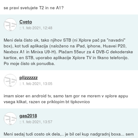
se pravi svetujete T2 in ne A1?
Cveto
::
1. feb 2021, 12:48
Meni dela čisto ok, tako njihov STB (ni Xplore pač pa "navadni"
box), kot tudi aplikacija (naloženo na iPad, iphone, Huavei P20,
Nexbox A1 in Minixa U9-H). Plačam 55eur za 4 DVB-C dekoderske
kartice, en STB, uporabo aplikacije Xplore TV in fiksno telefonijo.
Po moje čisto ok ponudba.
plizzzzzz
::
1. feb 2021, 13:05
imam sicer en android tv, samo tam gor ne morem v xplore appu
vsega klikat, razen ce priklopim bt tipkovnico
gas2018
::
1. feb 2021, 13:57
Meni sedaj tudi costo ok dela,.. je bil cel kup nadgradnj boxa... sem