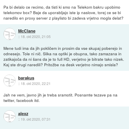
Pa bi delalo ce recimo, da tisti ki smo na Telekom bakru upobimo
telekomov box? Baje da uporabljajo iste ip naslove, torej ce se bi
naredilo en proxy server z playlisto bi zadeva vrjetno mogla delat?
McClane
::
18. okt 2020, 21:05
Mene tudi ima da jih pokličem in prosim da vse skupaj poberejo in
odnesejo. Tole ni nič. Slika na optiki je obupna, tako zamazana in
zatikajoča da ni šans da je to full HD, verjetno je bitrate tako nizek.
Kaj ste drugi naredili? Pritožbe na desk verjetno nimajo smisla?
barakus
::
18. okt 2020, 22:21
Jah ne vem, javno jih je treba sramotit. Posnamte tezave pa na
twitter, facebook itd.
alexz
::
19. okt 2020, 07:31