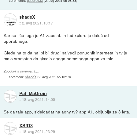
spremenilo:
quadro933
(
2. avg 2021 ob 08:33
)
shadeX
::
2. avg 2021, 10:17
Kar se tiče tega je A1 zaostal. In tud xplore je daleč od
uporabnega.
Glede na to da naj bi bil drugi najvecji ponudnik interneta in tv je
malo sramotno da nimajo enega pametnega appa za tole.
Zgodovina sprememb…
spremenil:
shadeX
(
2. avg 2021 ob 10:19
)
Pat_MaGroin
::
18. avg 2021, 14:00
Se da tale app, sideloadat na aony tv? app A1, obljublja ze 3 leta.
XS!D3
::
18. avg 2021, 23:29