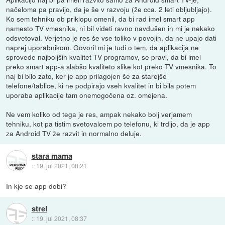
načeloma pa pravijo, da je še v razvoju (že cca. 2 leti obljubljajo).
Ko sem tehniku ob priklopu omenil, da bi rad imel smart app
namesto TV vmesnika, ni bil videti ravno navdušen in mi je nekako
odsvetoval. Verjetno je res še vse toliko v povojih, da ne upajo dati
naprej uporabnikom. Govoril mi je tudi o tem, da aplikacija ne
sprovede najboljših kvalitet TV programov, se pravi, da bi imel
preko smart app-a slabšo kvaliteto slike kot preko TV vmesnika. To
naj bi bilo zato, ker je app prilagojen še za starejše
telefone/tablice, ki ne podpirajo vseh kvalitet in bi bila potem
uporaba aplikacije tam onemogočena oz. omejena.
Ne vem koliko od tega je res, ampak nekako bolj verjamem
tehniku, kot pa tistim svetovalcem po telefonu, ki trdijo, da je app
za Android TV že razvit in normalno deluje.
stara mama
::
19. jul 2021, 08:21
In kje se app dobi?
strel
::
19. jul 2021, 08:37