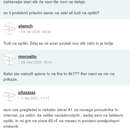
zahtevajte stari stb če vam tile novi ne delajo
so ti problemi prisotni samo na xdsl ali tudi na optiki?
slamch
::
19. okt 2020, 08:36
Tudi na optiki. Zdaj so mi sicer poslali nov stb (isti) in je bolje.
morosito
::
28. nov 2020, 18:41
Kako ste nalozili xplore tv na fire tv 4k??? Ker meni se nic ne
prikaze.
plizzzzzz
::
1. feb 2021, 11:17
sem vse pregledal in nekako izbral A1 za novega ponudnika tv-
internet, pa vidim, da veliko nezadovoljnih.. sedaj sem na telekom
optiki, in mi gre na zivce 60+€ na mesec in pocasni predpotopni
vmesnik