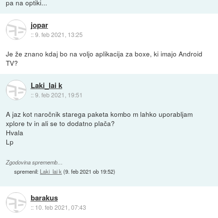
pa na optiki...
jopar
::
9. feb 2021, 13:25
Je že znano kdaj bo na voljo aplikacija za boxe, ki imajo Android
TV?
Laki_lai k
::
9. feb 2021, 19:51
A jaz kot naročnik starega paketa kombo m lahko uporabljam
xplore tv in ali se to dodatno plača?
Hvala
Lp
Zgodovina sprememb…
spremenil:
Laki_lai k
(
9. feb 2021 ob 19:52
)
barakus
::
10. feb 2021, 07:43