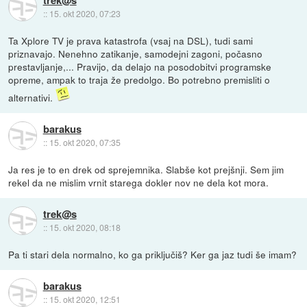
::
15. okt 2020, 07:23
Ta Xplore TV je prava katastrofa (vsaj na DSL), tudi sami
priznavajo. Nenehno zatikanje, samodejni zagoni, počasno
prestavljanje,... Pravijo, da delajo na posodobitvi programske
opreme, ampak to traja že predolgo. Bo potrebno premisliti o
alternativi.
barakus
::
15. okt 2020, 07:35
Ja res je to en drek od sprejemnika. Slabše kot prejšnji. Sem jim
rekel da ne mislim vrnit starega dokler nov ne dela kot mora.
trek@s
::
15. okt 2020, 08:18
Pa ti stari dela normalno, ko ga priključiš? Ker ga jaz tudi še imam?
barakus
::
15. okt 2020, 12:51