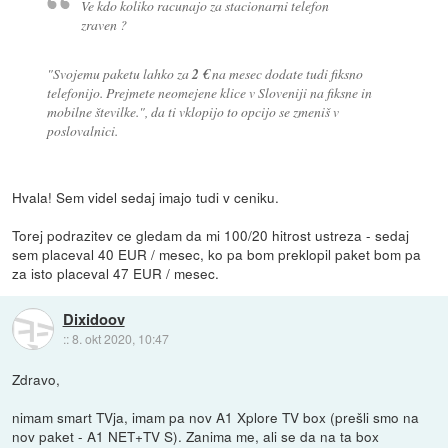
Ve kdo koliko racunajo za stacionarni telefon
zraven ?
"Svojemu paketu lahko za
2 €
na mesec dodate tudi fiksno
telefonijo. Prejmete neomejene klice v Sloveniji na fiksne in
mobilne številke."
, da ti vklopijo to opcijo se zmeniš v
poslovalnici.
Hvala! Sem videl sedaj imajo tudi v ceniku.
Torej podrazitev ce gledam da mi 100/20 hitrost ustreza - sedaj
sem placeval 40 EUR / mesec, ko pa bom preklopil paket bom pa
za isto placeval 47 EUR / mesec.
Dixidoov
::
8. okt 2020, 10:47
Zdravo,
nimam smart TVja, imam pa nov A1 Xplore TV box (prešli smo na
nov paket - A1 NET+TV S). Zanima me, ali se da na ta box