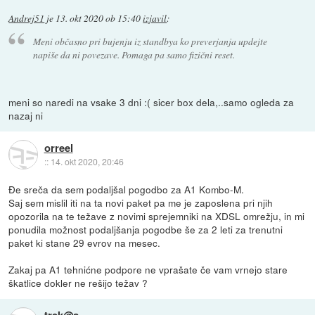
Andrej51
je
13. okt 2020 ob 15:40
izjavil
:
Meni občasno pri bujenju iz standbya ko preverjanja updejte
napiše da ni povezave. Pomaga pa samo fizični reset.
meni so naredi na vsake 3 dni :( sicer box dela,..samo ogleda za
nazaj ni
orreel
::
14. okt 2020, 20:46
Đe sreča da sem podaljšal pogodbo za A1 Kombo-M.
Saj sem mislil iti na ta novi paket pa me je zaposlena pri njih
opozorila na te težave z novimi sprejemniki na XDSL omrežju, in mi
ponudila možnost podaljšanja pogodbe še za 2 leti za trenutni
paket ki stane 29 evrov na mesec.
Zakaj pa A1 tehnićne podpore ne vprašate če vam vrnejo stare
škatlice dokler ne rešijo težav ?
trek@s