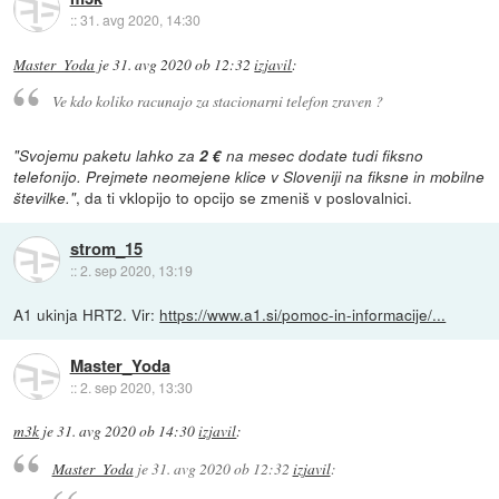
::
31. avg 2020, 14:30
Master_Yoda
je
31. avg 2020 ob 12:32
izjavil
:
Ve kdo koliko racunajo za stacionarni telefon zraven ?
"Svojemu paketu lahko za
2 €
na mesec dodate tudi fiksno
telefonijo. Prejmete neomejene klice v Sloveniji na fiksne in mobilne
, da ti vklopijo to opcijo se zmeniš v poslovalnici.
številke."
strom_15
::
2. sep 2020, 13:19
A1 ukinja HRT2. Vir:
https://www.a1.si/pomoc-in-informacije/...
Master_Yoda
::
2. sep 2020, 13:30
m3k
je
31. avg 2020 ob 14:30
izjavil
:
Master_Yoda
je
31. avg 2020 ob 12:32
izjavil
: