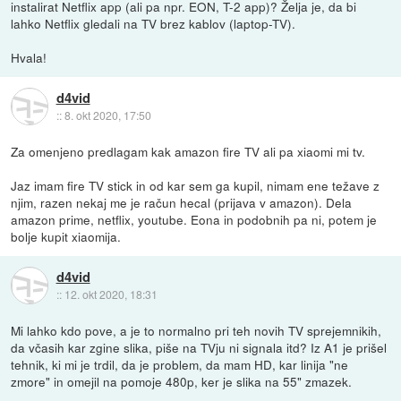
instalirat Netflix app (ali pa npr. EON, T-2 app)? Želja je, da bi
lahko Netflix gledali na TV brez kablov (laptop-TV).
Hvala!
d4vid
::
8. okt 2020, 17:50
Za omenjeno predlagam kak amazon fire TV ali pa xiaomi mi tv.
Jaz imam fire TV stick in od kar sem ga kupil, nimam ene težave z
njim, razen nekaj me je račun hecal (prijava v amazon). Dela
amazon prime, netflix, youtube. Eona in podobnih pa ni, potem je
bolje kupit xiaomija.
d4vid
::
12. okt 2020, 18:31
Mi lahko kdo pove, a je to normalno pri teh novih TV sprejemnikih,
da včasih kar zgine slika, piše na TVju ni signala itd? Iz A1 je prišel
tehnik, ki mi je trdil, da je problem, da mam HD, kar linija "ne
zmore" in omejil na pomoje 480p, ker je slika na 55" zmazek.