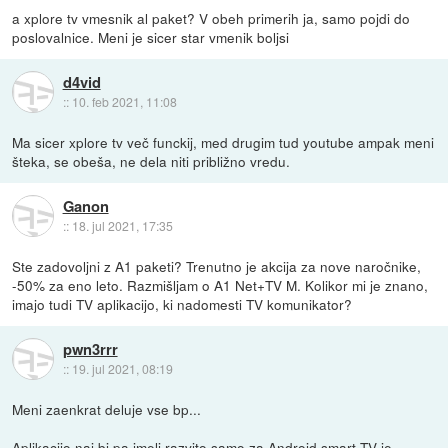
a xplore tv vmesnik al paket? V obeh primerih ja, samo pojdi do
poslovalnice. Meni je sicer star vmenik boljsi
d4vid
::
10. feb 2021, 11:08
Ma sicer xplore tv več funckij, med drugim tud youtube ampak meni
šteka, se obeša, ne dela niti približno vredu.
Ganon
::
18. jul 2021, 17:35
Ste zadovoljni z A1 paketi? Trenutno je akcija za nove naročnike,
-50% za eno leto. Razmišljam o A1 Net+TV M. Kolikor mi je znano,
imajo tudi TV aplikacijo, ki nadomesti TV komunikator?
pwn3rrr
::
19. jul 2021, 08:19
Meni zaenkrat deluje vse bp...
Aplikacijo naj bi pa imeli razvito samo za Android smart TV-je,