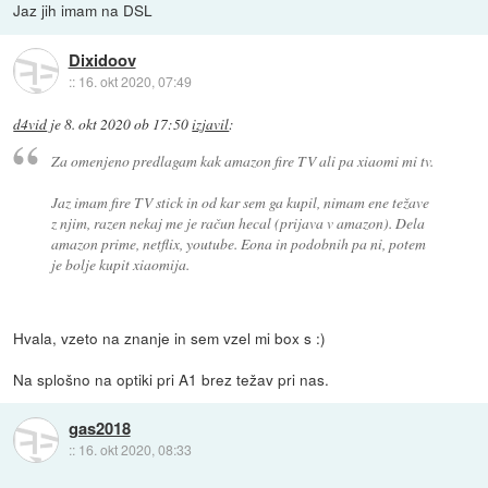
Jaz jih imam na DSL
Dixidoov
::
16. okt 2020, 07:49
d4vid
je
8. okt 2020 ob 17:50
izjavil
:
Za omenjeno predlagam kak amazon fire TV ali pa xiaomi mi tv.
Jaz imam fire TV stick in od kar sem ga kupil, nimam ene težave
z njim, razen nekaj me je račun hecal (prijava v amazon). Dela
amazon prime, netflix, youtube. Eona in podobnih pa ni, potem
je bolje kupit xiaomija.
Hvala, vzeto na znanje in sem vzel mi box s :)
Na splošno na optiki pri A1 brez težav pri nas.
gas2018
::
16. okt 2020, 08:33