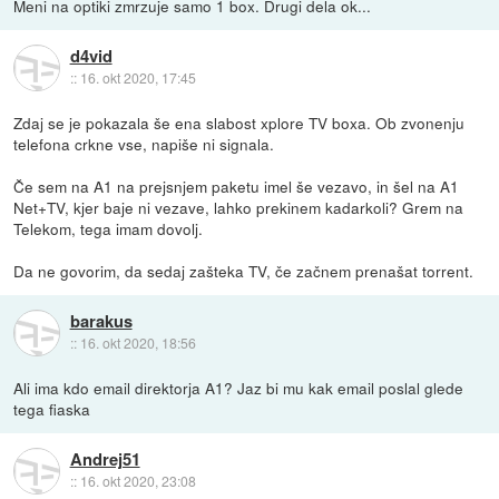
Meni na optiki zmrzuje samo 1 box. Drugi dela ok...
d4vid
::
16. okt 2020, 17:45
Zdaj se je pokazala še ena slabost xplore TV boxa. Ob zvonenju
telefona crkne vse, napiše ni signala.
Če sem na A1 na prejsnjem paketu imel še vezavo, in šel na A1
Net+TV, kjer baje ni vezave, lahko prekinem kadarkoli? Grem na
Telekom, tega imam dovolj.
Da ne govorim, da sedaj zašteka TV, če začnem prenašat torrent.
barakus
::
16. okt 2020, 18:56
Ali ima kdo email direktorja A1? Jaz bi mu kak email poslal glede
tega fiaska
Andrej51
::
16. okt 2020, 23:08