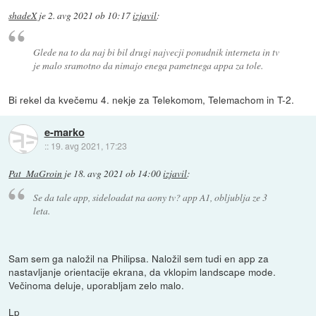
shadeX
je
2. avg 2021 ob 10:17
izjavil
:
Glede na to da naj bi bil drugi najvecji ponudnik interneta in tv
je malo sramotno da nimajo enega pametnega appa za tole.
Bi rekel da kvečemu 4. nekje za Telekomom, Telemachom in T-2.
e-marko
::
19. avg 2021, 17:23
Pat_MaGroin
je
18. avg 2021 ob 14:00
izjavil
:
Se da tale app, sideloadat na aony tv? app A1, obljublja ze 3
leta.
Sam sem ga naložil na Philipsa. Naložil sem tudi en app za
nastavljanje orientacije ekrana, da vklopim landscape mode.
Večinoma deluje, uporabljam zelo malo.
Lp