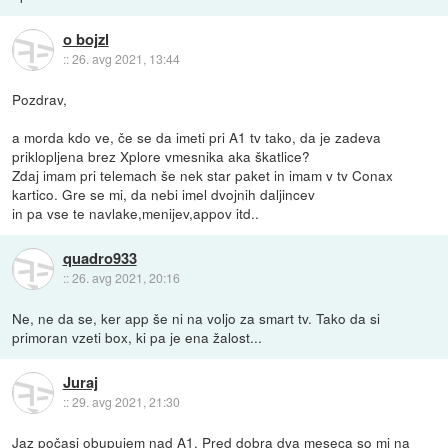
o bojzl
::
26. avg 2021, 13:44
Pozdrav,
a morda kdo ve, če se da imeti pri A1 tv tako, da je zadeva
priklopljena brez Xplore vmesnika aka škatlice?
Zdaj imam pri telemach še nek star paket in imam v tv Conax
kartico. Gre se mi, da nebi imel dvojnih daljincev
in pa vse te navlake,menijev,appov itd..
quadro933
::
26. avg 2021, 20:16
Ne, ne da se, ker app še ni na voljo za smart tv. Tako da si
primoran vzeti box, ki pa je ena žalost...
Juraj
::
29. avg 2021, 21:30
Jaz počasi obupujem nad A1. Pred dobra dva meseca so mi na