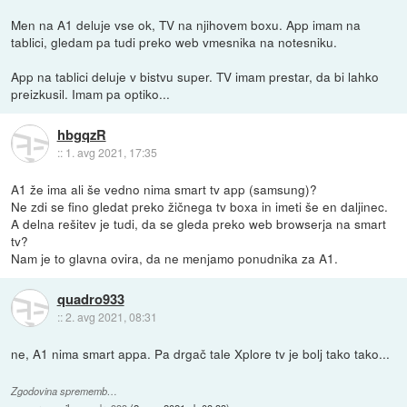
Men na A1 deluje vse ok, TV na njihovem boxu. App imam na
tablici, gledam pa tudi preko web vmesnika na notesniku.
App na tablici deluje v bistvu super. TV imam prestar, da bi lahko
preizkusil. Imam pa optiko...
hbgqzR
::
1. avg 2021, 17:35
A1 že ima ali še vedno nima smart tv app (samsung)?
Ne zdi se fino gledat preko žičnega tv boxa in imeti še en daljinec.
A delna rešitev je tudi, da se gleda preko web browserja na smart
tv?
Nam je to glavna ovira, da ne menjamo ponudnika za A1.
quadro933
::
2. avg 2021, 08:31
ne, A1 nima smart appa. Pa drgač tale Xplore tv je bolj tako tako...
Zgodovina sprememb…