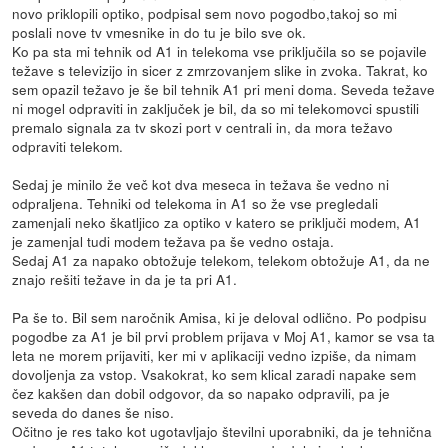
novo priklopili optiko, podpisal sem novo pogodbo,takoj so mi
poslali nove tv vmesnike in do tu je bilo sve ok.
Ko pa sta mi tehnik od A1 in telekoma vse priključila so se pojavile
težave s televizijo in sicer z zmrzovanjem slike in zvoka. Takrat, ko
sem opazil težavo je še bil tehnik A1 pri meni doma. Seveda težave
ni mogel odpraviti in zaključek je bil, da so mi telekomovci spustili
premalo signala za tv skozi port v centrali in, da mora težavo
odpraviti telekom.
Sedaj je minilo že več kot dva meseca in težava še vedno ni
odpraljena. Tehniki od telekoma in A1 so že vse pregledali
zamenjali neko škatljico za optiko v katero se priključi modem, A1
je zamenjal tudi modem težava pa še vedno ostaja.
Sedaj A1 za napako obtožuje telekom, telekom obtožuje A1, da ne
znajo rešiti težave in da je ta pri A1.
Pa še to. Bil sem naročnik Amisa, ki je deloval odlično. Po podpisu
pogodbe za A1 je bil prvi problem prijava v Moj A1, kamor se vsa ta
leta ne morem prijaviti, ker mi v aplikaciji vedno izpiše, da nimam
dovoljenja za vstop. Vsakokrat, ko sem klical zaradi napake sem
čez kakšen dan dobil odgovor, da so napako odpravili, pa je
seveda do danes še niso.
Očitno je res tako kot ugotavljajo številni uporabniki, da je tehnična