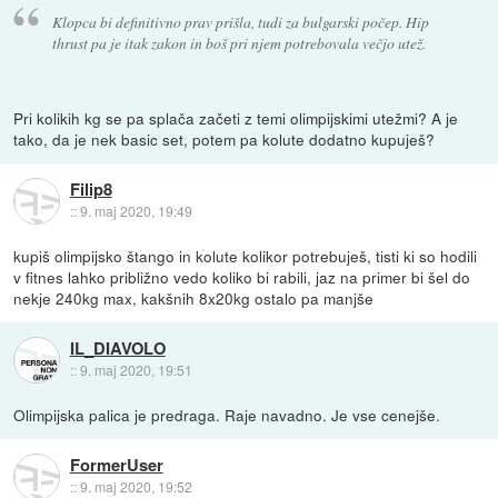
Klopca bi definitivno prav prišla, tudi za bulgarski počep. Hip
thrust pa je itak zakon in boš pri njem potrebovala večjo utež.
Pri kolikih kg se pa splača začeti z temi olimpijskimi utežmi? A je
tako, da je nek basic set, potem pa kolute dodatno kupuješ?
Filip8
::
9. maj 2020, 19:49
kupiš olimpijsko štango in kolute kolikor potrebuješ, tisti ki so hodili
v fitnes lahko približno vedo koliko bi rabili, jaz na primer bi šel do
nekje 240kg max, kakšnih 8x20kg ostalo pa manjše
IL_DIAVOLO
::
9. maj 2020, 19:51
Olimpijska palica je predraga. Raje navadno. Je vse cenejše.
FormerUser
::
9. maj 2020, 19:52