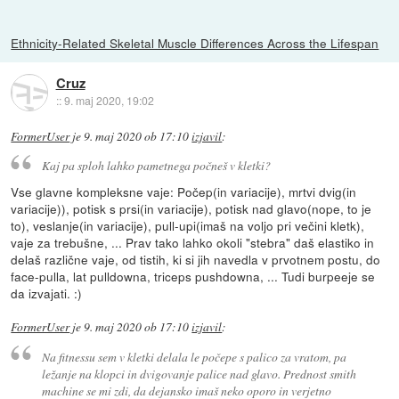
Ethnicity-Related Skeletal Muscle Differences Across the Lifespan
Cruz
::
9. maj 2020, 19:02
FormerUser
je
9. maj 2020 ob 17:10
izjavil
:
Kaj pa sploh lahko pametnega počneš v kletki?
Vse glavne kompleksne vaje: Počep(in variacije), mrtvi dvig(in
variacije)), potisk s prsi(in variacije), potisk nad glavo(nope, to je
to), veslanje(in variacije), pull-upi(imaš na voljo pri večini kletk),
vaje za trebušne, ... Prav tako lahko okoli "stebra" daš elastiko in
delaš različne vaje, od tistih, ki si jih navedla v prvotnem postu, do
face-pulla, lat pulldowna, triceps pushdowna, ... Tudi burpeeje se
da izvajati. :)
FormerUser
je
9. maj 2020 ob 17:10
izjavil
:
Na fitnessu sem v kletki delala le počepe s palico za vratom, pa
ležanje na klopci in dvigovanje palice nad glavo. Prednost smith
machine se mi zdi, da dejansko imaš neko oporo in verjetno