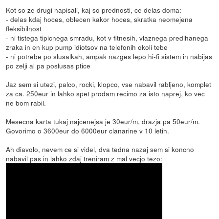
Kot so ze drugi napisali, kaj so prednosti, ce delas doma:
- delas kdaj hoces, oblecen kakor hoces, skratka neomejena
fleksibilnost
- ni tistega tipicnega smradu, kot v fitnesih, vlaznega predihanega
zraka in en kup pump idiotsov na telefonih okoli tebe
- ni potrebe po slusalkah, ampak nazges lepo hi-fi sistem in nabijas
po zelji al pa poslusas ptice
Jaz sem si utezi, palco, rocki, klopco, vse nabavil rabljeno, komplet
za ca. 250eur in lahko spet prodam recimo za isto naprej, ko vec
ne bom rabil.
Mesecna karta tukaj najcenejsa je 30eur/m, drazja pa 50eur/m.
Govorimo o 3600eur do 6000eur clanarine v 10 letih.
Ah diavolo, nevem ce si videl, dva tedna nazaj sem si koncno
nabavil pas in lahko zdaj treniram z mal vecjo tezo: