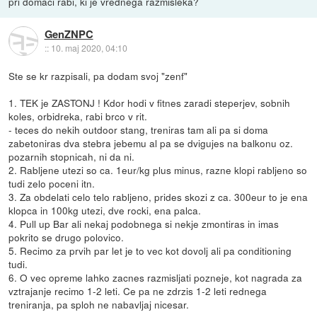
pri domaci rabi, ki je vrednega razmisleka?
GenZNPC
::
10. maj 2020, 04:10
Ste se kr razpisali, pa dodam svoj "zenf"
1. TEK je ZASTONJ ! Kdor hodi v fitnes zaradi steperjev, sobnih
koles, orbidreka, rabi brco v rit.
- teces do nekih outdoor stang, treniras tam ali pa si doma
zabetoniras dva stebra jebemu al pa se dvigujes na balkonu oz.
pozarnih stopnicah, ni da ni.
2. Rabljene utezi so ca. 1eur/kg plus minus, razne klopi rabljeno so
tudi zelo poceni itn.
3. Za obdelati celo telo rabljeno, prides skozi z ca. 300eur to je ena
klopca in 100kg utezi, dve rocki, ena palca.
4. Pull up Bar ali nekaj podobnega si nekje zmontiras in imas
pokrito se drugo polovico.
5. Recimo za prvih par let je to vec kot dovolj ali pa conditioning
tudi.
6. O vec opreme lahko zacnes razmisljati pozneje, kot nagrada za
vztrajanje recimo 1-2 leti. Ce pa ne zdrzis 1-2 leti rednega
treniranja, pa sploh ne nabavljaj nicesar.