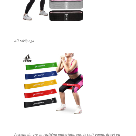
ali takšnega
Izgleda da gre za različna materiala, eno je bolj guma, drugi pa