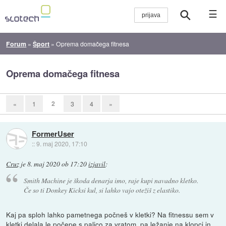
☰
Forum
»
Šport
»
Oprema domačega fitnesa
Oprema domačega fitnesa
2
«
1
3
4
»
FormerUser
::
9. maj 2020, 17:10
Cruz
je
8. maj 2020 ob 17:20
izjavil
:
Smith Machine je škoda denarja imo, raje kupi navadno kletko.
Če so ti Donkey Kicksi kul, si lahko vajo otežiš z elastiko.
Kaj pa sploh lahko pametnega počneš v kletki? Na fitnessu sem v
kletki delala le počepe s palico za vratom, pa ležanje na klopci in