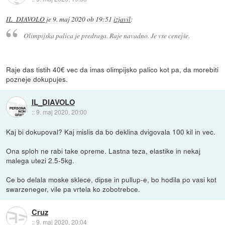
IL_DIAVOLO
je
9. maj 2020 ob 19:51
izjavil
:
Olimpijska palica je predraga. Raje navadno. Je vse cenejše.
Raje das tistih 40€ vec da imas olimpijsko palico kot pa, da morebiti
pozneje dokupujes.
IL_DIAVOLO
::
9. maj 2020, 20:00
Kaj bi dokupoval? Kaj mislis da bo deklina dvigovala 100 kil in vec.
Ona sploh ne rabi take opreme. Lastna teza, elastike in nekaj
malega utezi 2.5-5kg.
Ce bo delala moske sklece, dipse in pullup-e, bo hodila po vasi kot
swarzeneger, vile pa vrtela ko zobotrebce.
Cruz
::
9. maj 2020, 20:04