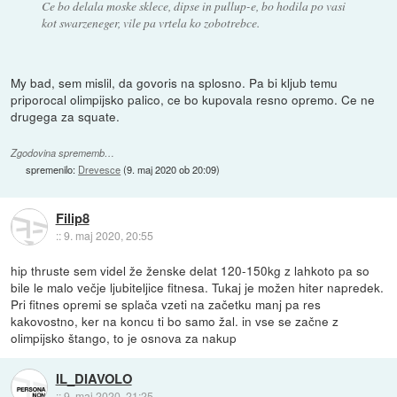
Ce bo delala moske sklece, dipse in pullup-e, bo hodila po vasi
kot swarzeneger, vile pa vrtela ko zobotrebce.
My bad, sem mislil, da govoris na splosno. Pa bi kljub temu
priporocal olimpijsko palico, ce bo kupovala resno opremo. Ce ne
drugega za squate.
Zgodovina sprememb…
spremenilo:
Drevesce
(
9. maj 2020 ob 20:09
)
Filip8
::
9. maj 2020, 20:55
hip thruste sem videl že ženske delat 120-150kg z lahkoto pa so
bile le malo večje ljubiteljice fitnesa. Tukaj je možen hiter napredek.
Pri fitnes opremi se splača vzeti na začetku manj pa res
kakovostno, ker na koncu ti bo samo žal. in vse se začne z
olimpijsko štango, to je osnova za nakup
IL_DIAVOLO
::
9. maj 2020, 21:25