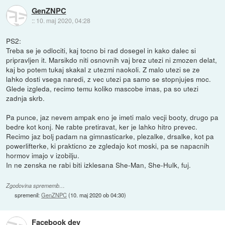
GenZNPC
::
10. maj 2020, 04:28
PS2:
Treba se je odlociti, kaj tocno bi rad dosegel in kako dalec si
pripravljen it. Marsikdo niti osnovnih vaj brez utezi ni zmozen delat,
kaj bo potem tukaj skakal z utezmi naokoli. Z malo utezi se ze
lahko dosti vsega naredi, z vec utezi pa samo se stopnjujes moc.
Glede izgleda, recimo temu koliko mascobe imas, pa so utezi
zadnja skrb.
Pa punce, jaz nevem ampak eno je imeti malo vecji booty, drugo pa
bedre kot konj. Ne rabte pretiravat, ker je lahko hitro prevec.
Recimo jaz bolj padam na gimnasticarke, plezalke, drsalke, kot pa
powerlifterke, ki prakticno ze zgledajo kot moski, pa se napacnih
hormov imajo v izobilju.
In ne zenska ne rabi biti izklesana She-Man, She-Hulk, fuj.
Zgodovina sprememb…
spremenil:
GenZNPC
(
10. maj 2020 ob 04:30
)
Facebook dev