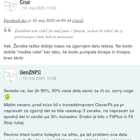
Cruz
::
10. maj 2020, 10:24
Facebook dev
je
10. maj 2020 ob 09:44
izjavil
:
Zaenkrat sem videl zlo mal punc v fitnesu, za kere bi rekel, da ze
pretivarajo s tem, kok so misicaste.
Itak. Ženske težko dobijo maso na zgornjem delu telesa. Ne bodo
dobile "moške roke" kar tako, če bodo pumpale biceps in triceps,
brez skrbi.
GenZNPC
::
10. maj 2020, 10:38
Seveda ne, ker jih 90%, 90% casa dela samo za rit oz. sorry noge
Mislim nevem, pred krizo bil v tronadstropnem CleverFit pa pr
napravah za zgornji del so bile vseskup 3 zenske, na napravah za
spodnji del in cardio pa 30+ komadov. Enako je bilo v FitPlus in Fit
Stop tukaj.
Recimo imam lustno kolegico na sihtu, pa isti problem ona dela