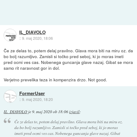
IL_DIAVOLO
::
9. maj 2020, 18:06
Če ze delas to, potem delaj pravilno. Glava mora biti na miru oz. da
bo bolj razumljivo. Zamisli si točko pred seboj, ki jo moras imeti
pred ocmi ves cas. Nobenega guncanja glave nazaj. Gibat se mora
samo rit naravnost gor in dol.
Verjetno prevelika teza in kompenzira drzo. Not good.
FormerUser
::
9. maj 2020, 18:20
IL_DIAVOLO
je
9. maj 2020 ob 18:06
izjavil
:
Če ze delas to, potem delaj pravilno. Glava mora biti na miru oz.
da bo bolj razumljivo. Zamisli si točko pred seboj, ki jo moras
imeti pred ocmi ves cas. Nobenega guncanja glave nazaj. Gibat