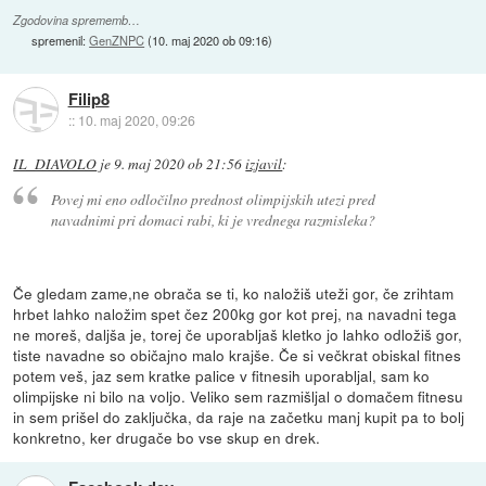
Zgodovina sprememb…
spremenil:
GenZNPC
(
10. maj 2020 ob 09:16
)
Filip8
::
10. maj 2020, 09:26
IL_DIAVOLO
je
9. maj 2020 ob 21:56
izjavil
:
Povej mi eno odločilno prednost olimpijskih utezi pred
navadnimi pri domaci rabi, ki je vrednega razmisleka?
Če gledam zame,ne obrača se ti, ko naložiš uteži gor, če zrihtam
hrbet lahko naložim spet čez 200kg gor kot prej, na navadni tega
ne moreš, daljša je, torej če uporabljaš kletko jo lahko odložiš gor,
tiste navadne so običajno malo krajše. Če si večkrat obiskal fitnes
potem veš, jaz sem kratke palice v fitnesih uporabljal, sam ko
olimpijske ni bilo na voljo. Veliko sem razmišljal o domačem fitnesu
in sem prišel do zaključka, da raje na začetku manj kupit pa to bolj
konkretno, ker drugače bo vse skup en drek.