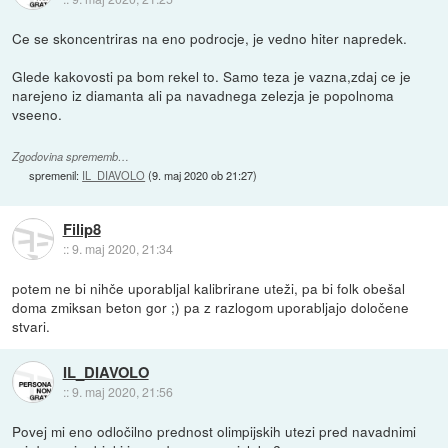
Ce se skoncentriras na eno podrocje, je vedno hiter napredek.
Glede kakovosti pa bom rekel to. Samo teza je vazna,zdaj ce je
narejeno iz diamanta ali pa navadnega zelezja je popolnoma
vseeno.
Zgodovina sprememb…
spremenil:
IL_DIAVOLO
(
9. maj 2020 ob 21:27
)
Filip8
::
9. maj 2020, 21:34
potem ne bi nihče uporabljal kalibrirane uteži, pa bi folk obešal
doma zmiksan beton gor ;) pa z razlogom uporabljajo določene
stvari.
IL_DIAVOLO
::
9. maj 2020, 21:56
Povej mi eno odločilno prednost olimpijskih utezi pred navadnimi