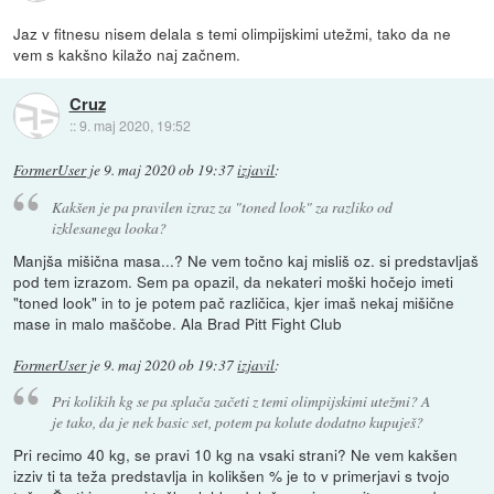
Jaz v fitnesu nisem delala s temi olimpijskimi utežmi, tako da ne
vem s kakšno kilažo naj začnem.
Cruz
::
9. maj 2020, 19:52
FormerUser
je
9. maj 2020 ob 19:37
izjavil
:
Kakšen je pa pravilen izraz za "toned look" za razliko od
izklesanega looka?
Manjša mišična masa...? Ne vem točno kaj misliš oz. si predstavljaš
pod tem izrazom. Sem pa opazil, da nekateri moški hočejo imeti
"toned look" in to je potem pač različica, kjer imaš nekaj mišične
mase in malo maščobe. Ala Brad Pitt Fight Club
FormerUser
je
9. maj 2020 ob 19:37
izjavil
:
Pri kolikih kg se pa splača začeti z temi olimpijskimi utežmi? A
je tako, da je nek basic set, potem pa kolute dodatno kupuješ?
Pri recimo 40 kg, se pravi 10 kg na vsaki strani? Ne vem kakšen
izziv ti ta teža predstavlja in kolikšen % je to v primerjavi s tvojo