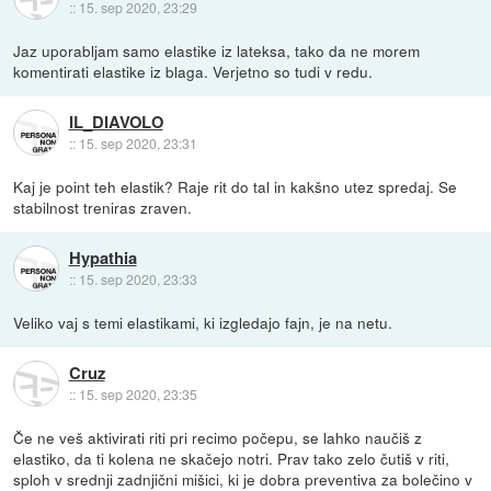
::
15. sep 2020, 23:29
Jaz uporabljam samo elastike iz lateksa, tako da ne morem
komentirati elastike iz blaga. Verjetno so tudi v redu.
IL_DIAVOLO
::
15. sep 2020, 23:31
Kaj je point teh elastik? Raje rit do tal in kakšno utez spredaj. Se
stabilnost treniras zraven.
Hypathia
::
15. sep 2020, 23:33
Veliko vaj s temi elastikami, ki izgledajo fajn, je na netu.
Cruz
::
15. sep 2020, 23:35
Če ne veš aktivirati riti pri recimo počepu, se lahko naučiš z
elastiko, da ti kolena ne skačejo notri. Prav tako zelo čutiš v riti,
sploh v srednji zadnjični mišici, ki je dobra preventiva za bolečino v