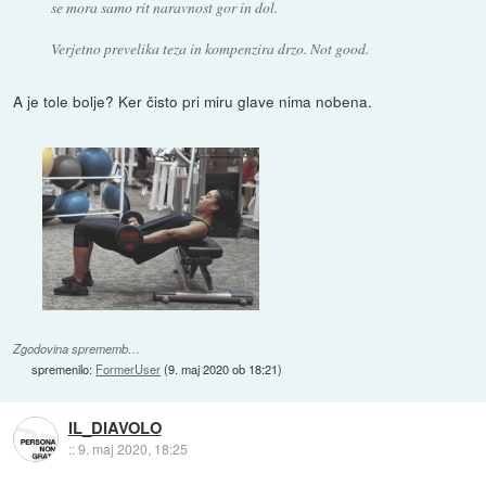
se mora samo rit naravnost gor in dol.
Verjetno prevelika teza in kompenzira drzo. Not good.
A je tole bolje? Ker čisto pri miru glave nima nobena.
Zgodovina sprememb…
spremenilo:
FormerUser
(
9. maj 2020 ob 18:21
)
IL_DIAVOLO
::
9. maj 2020, 18:25