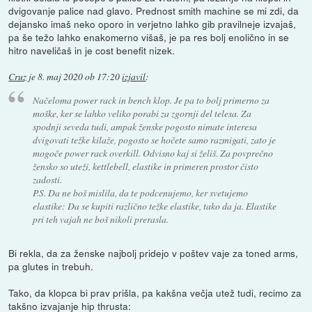
dvigovanje palice nad glavo. Prednost smith machine se mi zdi, da
dejansko imaš neko oporo in verjetno lahko gib pravilneje izvajaš,
pa še težo lahko enakomerno višaš, je pa res bolj enolično in se
hitro naveličaš in je cost benefit nizek.
Cruz
je
8. maj 2020 ob 17:20
izjavil
:
Načeloma power rack in bench klop. Je pa to bolj primerno za
moške, ker se lahko veliko porabi za zgornji del telesa. Za
spodnji seveda tudi, ampak ženske pogosto nimate interesa
dvigovati težke kilaže, pogosto se hočete samo razmigati, zato je
mogoče power rack overkill. Odvisno kaj si želiš. Za povprečno
žensko so uteži, kettlebell, elastike in primeren prostor čisto
zadosti.
P.S. Da ne boš mislila, da te podcenujemo, ker svetujemo
elastike: Da se kupiti različno težke elastike, tako da ja. Elastike
pri teh vajah ne boš nikoli prerasla.
Bi rekla, da za ženske najbolj pridejo v poštev vaje za toned arms,
pa glutes in trebuh.
Tako, da klopca bi prav prišla, pa kakšna večja utež tudi, recimo za
takšno izvajanje hip thrusta: