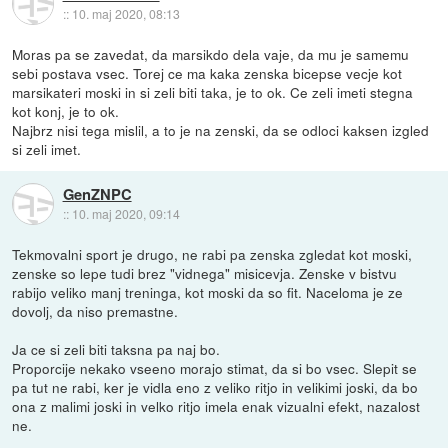
::
10. maj 2020, 08:13
Moras pa se zavedat, da marsikdo dela vaje, da mu je samemu
sebi postava vsec. Torej ce ma kaka zenska bicepse vecje kot
marsikateri moski in si zeli biti taka, je to ok. Ce zeli imeti stegna
kot konj, je to ok.
Najbrz nisi tega mislil, a to je na zenski, da se odloci kaksen izgled
si zeli imet.
GenZNPC
::
10. maj 2020, 09:14
Tekmovalni sport je drugo, ne rabi pa zenska zgledat kot moski,
zenske so lepe tudi brez "vidnega" misicevja. Zenske v bistvu
rabijo veliko manj treninga, kot moski da so fit. Naceloma je ze
dovolj, da niso premastne.
Ja ce si zeli biti taksna pa naj bo.
Proporcije nekako vseeno morajo stimat, da si bo vsec. Slepit se
pa tut ne rabi, ker je vidla eno z veliko ritjo in velikimi joski, da bo
ona z malimi joski in velko ritjo imela enak vizualni efekt, nazalost
ne.