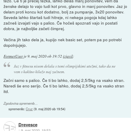
težo. Če ti je precej težka, lahko delaš manj ponovitev, vem da
ženske delajo to vajo tudi kot prvo, glavno in manj ponovitev. Jaz jo
delam proti koncu kot dodatno, bolj za pumpanje, 3x20 ponovitev.
Seveda lahko štartaš tudi hitreje, ni nekega pogoja kdaj lahko
začneš izvajati vajo s palico. Če hočeš spoznati vajo in postati
dobra, je najboljše začeti čimprej.
Večina jih tako dela ja, kupijo nek basic set, potem pa po potrebi
dopolnjujejo.
FormerUser
je
9. maj 2020 ob 19:52
izjavil
:
Jaz v fitnesu nisem delala s temi olimpijskimi utežmi, tako da ne
vem s kakšno kilažo naj začnem.
Začni samo s palico. Če ti bo lahko, dodaj 2,5/5kg na vsako stran.
Naredi še eno serijo. Če ti bo lahko, dodaj 2,5/5kg na vsako stran
itd.
Zgodovina sprememb…
spremenilo:
Cruz
(
9. maj 2020 ob 19:54
)
Drevesce
::
9. maj 2020, 19:53