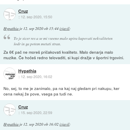
Cruz
::
12. sep 2020, 15:50
Hypathia
je
12. sep 2020 ob 15:44
izjavil
:
To je sicer res a se mi vseeno malo upira kupovati nekvaliteten
šodr in ga potem metati stran.
Za 6€ pač ne moreš pričakovati kvaliteto. Malo denarja malo
muzike. Če hočeš redno telovaditi, si kupi dražje v športni trgovini.
Hypathia
::
12. sep 2020, 16:02
No, sej, to me je zanimalo, pa na kaj naj gledam pri nakupu, ker
cena nekaj že pove, vsega pa tudi ne.
Cruz
::
15. sep 2020, 22:59
Hypathia
je
12. sep 2020 ob 16:02
izjavil
: