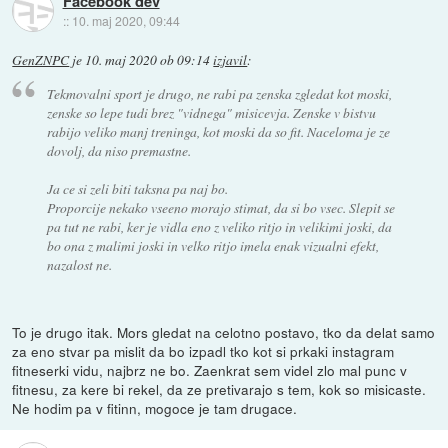
Facebook dev
::
10. maj 2020, 09:44
GenZNPC
je
10. maj 2020 ob 09:14
izjavil
:
Tekmovalni sport je drugo, ne rabi pa zenska zgledat kot moski,
zenske so lepe tudi brez "vidnega" misicevja. Zenske v bistvu
rabijo veliko manj treninga, kot moski da so fit. Naceloma je ze
dovolj, da niso premastne.
Ja ce si zeli biti taksna pa naj bo.
Proporcije nekako vseeno morajo stimat, da si bo vsec. Slepit se
pa tut ne rabi, ker je vidla eno z veliko ritjo in velikimi joski, da
bo ona z malimi joski in velko ritjo imela enak vizualni efekt,
nazalost ne.
To je drugo itak. Mors gledat na celotno postavo, tko da delat samo
za eno stvar pa mislit da bo izpadl tko kot si prkaki instagram
fitneserki vidu, najbrz ne bo. Zaenkrat sem videl zlo mal punc v
fitnesu, za kere bi rekel, da ze pretivarajo s tem, kok so misicaste.
Ne hodim pa v fitinn, mogoce je tam drugace.