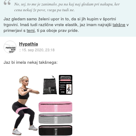
No, sej, to me je zanimalo, pa na kaj naj gledam pri nakupu, ker
cena nekaj že pove, vsega pa tudi ne.
Jaz gledam samo želeni upor in to, da si jih kupim v športni
trgovini. Imaš tudi različne vrste elastik, jaz imam najrajši
takšne
v
primerjavi s
temi
, ti pa oboje prav pride.
Hypathia
::
15. sep 2020, 23:18
Jaz bi imela nekaj takšnega: