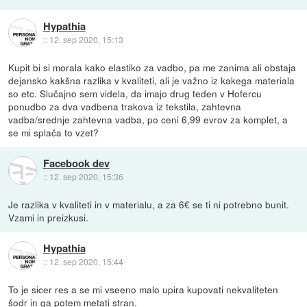
Hypathia
::
12. sep 2020, 15:13
Kupit bi si morala kako elastiko za vadbo, pa me zanima ali obstaja
dejansko kakšna razlika v kvaliteti, ali je važno iz kakega materiala
so etc. Slučajno sem videla, da imajo drug teden v Hofercu
ponudbo za dva vadbena trakova iz tekstila, zahtevna
vadba/srednje zahtevna vadba, po ceni 6,99 evrov za komplet, a
se mi splača to vzet?
Facebook dev
::
12. sep 2020, 15:36
Je razlika v kvaliteti in v materialu, a za 6€ se ti ni potrebno bunit.
Vzami in preizkusi.
Hypathia
::
12. sep 2020, 15:44
To je sicer res a se mi vseeno malo upira kupovati nekvaliteten
šodr in ga potem metati stran.