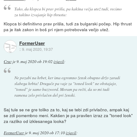
Tako, da klopca bi prav prišla, pa kakšna večja utež tudi, recimo
za takšno izvajanje hip thrusta:
Klopca bi definitivno prav prišla, tudi za bulgarski počep. Hip thrust
pa je itak zakon in boš pri njem potrebovala večjo utež.
FormerUser
::
9. maj 2020, 19:37
Cruz
je
9. maj 2020 ob 19:02
izjavil
:
Ne pozabi na hrbet, ker ima ogromno žensk obupno držo zaradi
slabega hrbta! Drugače pa vaje za "toned look" ne obstajajo,
"toned" je samo buzzword. Moram pa rečti, da so mi tudi
ramena zelo privlačen del pri ženski.
Saj tule se ne gre toliko za to, kaj se tebi zdi privlačno, ampak kaj
se zdi pomembno meni. Kakšen je pa pravilen izraz za "toned look"
za razliko od izklesanega looka?
FormerUser
je
9. maj 2020 ob 17:10
izjavil
: