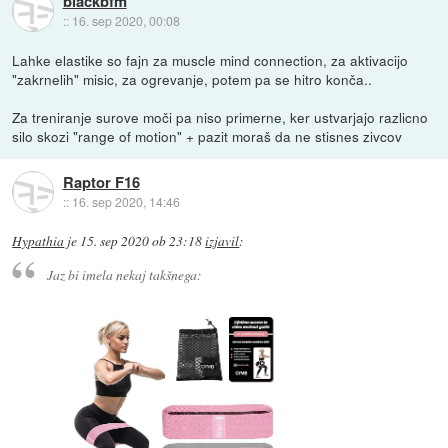
blackbfm
::
16. sep 2020, 00:08
Lahke elastike so fajn za muscle mind connection, za aktivacijo
"zakrnelih" misic, za ogrevanje, potem pa se hitro konča..
Za treniranje surove moči pa niso primerne, ker ustvarjajo razlicno
silo skozi "range of motion" + pazit moraš da ne stisnes zivcov
Raptor F16
::
16. sep 2020, 14:46
Hypathia
je
15. sep 2020 ob 23:18
izjavil
:
Jaz bi imela nekaj takšnega: