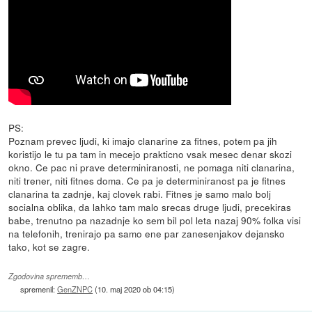
PS:
Poznam prevec ljudi, ki imajo clanarine za fitnes, potem pa jih
koristijo le tu pa tam in mecejo prakticno vsak mesec denar skozi
okno. Ce pac ni prave determiniranosti, ne pomaga niti clanarina,
niti trener, niti fitnes doma. Ce pa je determiniranost pa je fitnes
clanarina ta zadnje, kaj clovek rabi. Fitnes je samo malo bolj
socialna oblika, da lahko tam malo srecas druge ljudi, precekiras
babe, trenutno pa nazadnje ko sem bil pol leta nazaj 90% folka visi
na telefonih, trenirajo pa samo ene par zanesenjakov dejansko
tako, kot se zagre.
Zgodovina sprememb…
spremenil:
GenZNPC
(
10. maj 2020 ob 04:15
)