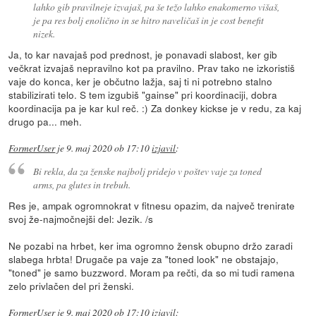
lahko gib pravilneje izvajaš, pa še težo lahko enakomerno višaš,
je pa res bolj enolično in se hitro naveličaš in je cost benefit
nizek.
Ja, to kar navajaš pod prednost, je ponavadi slabost, ker gib
večkrat izvajaš nepravilno kot pa pravilno. Prav tako ne izkoristiš
vaje do konca, ker je občutno lažja, saj ti ni potrebno stalno
stabilizirati telo. S tem izgubiš "gainse" pri koordinaciji, dobra
koordinacija pa je kar kul reč. :) Za donkey kickse je v redu, za kaj
drugo pa... meh.
FormerUser
je
9. maj 2020 ob 17:10
izjavil
:
Bi rekla, da za ženske najbolj pridejo v poštev vaje za toned
arms, pa glutes in trebuh.
Res je, ampak ogromnokrat v fitnesu opazim, da največ trenirate
svoj že-najmočnejši del: Jezik. /s
Ne pozabi na hrbet, ker ima ogromno žensk obupno držo zaradi
slabega hrbta! Drugače pa vaje za "toned look" ne obstajajo,
"toned" je samo buzzword. Moram pa rečti, da so mi tudi ramena
zelo privlačen del pri ženski.
FormerUser
je
9. maj 2020 ob 17:10
izjavil
: