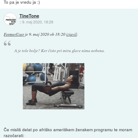
To pa je vredu ja :)
TineTone
::
9. maj 2020, 18:28
FormerUser
je
9. maj 2020 ob 18:20
izjavil
:
A je tole bolje? Ker čisto pri miru glave nima nobena.
Če misliš delat po afriško ameriškem ženskem programu te moram
razočarati: