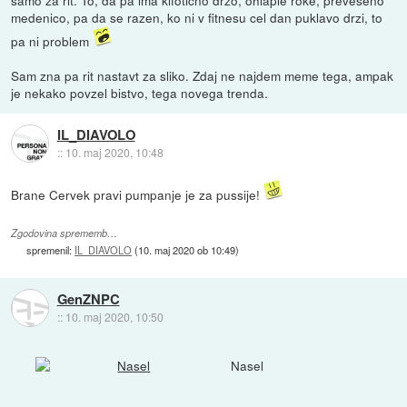
samo za rit. To, da pa ima kifoticno drzo, ohlaple roke, preveseno
medenico, pa da se razen, ko ni v fitnesu cel dan puklavo drzi, to
pa ni problem
Sam zna pa rit nastavt za sliko. Zdaj ne najdem meme tega, ampak
je nekako povzel bistvo, tega novega trenda.
IL_DIAVOLO
::
10. maj 2020, 10:48
Brane Cervek pravi pumpanje je za pussije!
Zgodovina sprememb…
spremenil:
IL_DIAVOLO
(
10. maj 2020 ob 10:49
)
GenZNPC
::
10. maj 2020, 10:50
Nasel