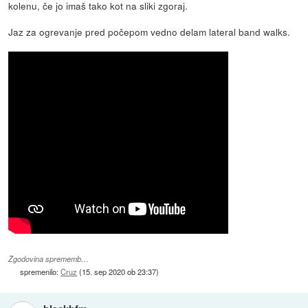
kolenu, če jo imaš tako kot na sliki zgoraj.
Jaz za ogrevanje pred počepom vedno delam lateral band walks.
Zgodovina sprememb…
spremenilo:
Cruz
(
15. sep 2020 ob 23:37
)