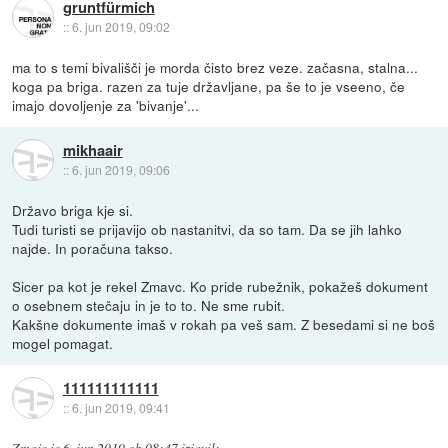
gruntfürmich
::
6. jun 2019, 09:02
ma to s temi bivališči je morda čisto brez veze. začasna, stalna...
koga pa briga. razen za tuje državljane, pa še to je vseeno, če
imajo dovoljenje za 'bivanje'...
mikhaair
::
6. jun 2019, 09:06
Državo briga kje si.
Tudi turisti se prijavijo ob nastanitvi, da so tam. Da se jih lahko
najde. In poračuna takso.
Sicer pa kot je rekel Zmavc. Ko pride rubežnik, pokažeš dokument
o osebnem stečaju in je to to. Ne sme rubit.
Kakšne dokumente imaš v rokah pa veš sam. Z besedami si ne boš
mogel pomagat.
111111111111
::
6. jun 2019, 09:41
Zmajc
je
6. jun 2019 ob 08:47
izjavil
: