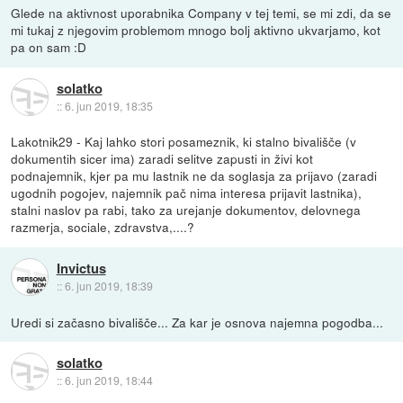
Glede na aktivnost uporabnika Company v tej temi, se mi zdi, da se
mi tukaj z njegovim problemom mnogo bolj aktivno ukvarjamo, kot
pa on sam :D
solatko
::
6. jun 2019, 18:35
Lakotnik29 - Kaj lahko stori posameznik, ki stalno bivališče (v
dokumentih sicer ima) zaradi selitve zapusti in živi kot
podnajemnik, kjer pa mu lastnik ne da soglasja za prijavo (zaradi
ugodnih pogojev, najemnik pač nima interesa prijavit lastnika),
stalni naslov pa rabi, tako za urejanje dokumentov, delovnega
razmerja, sociale, zdravstva,....?
Invictus
::
6. jun 2019, 18:39
Uredi si začasno bivališče... Za kar je osnova najemna pogodba...
solatko
::
6. jun 2019, 18:44