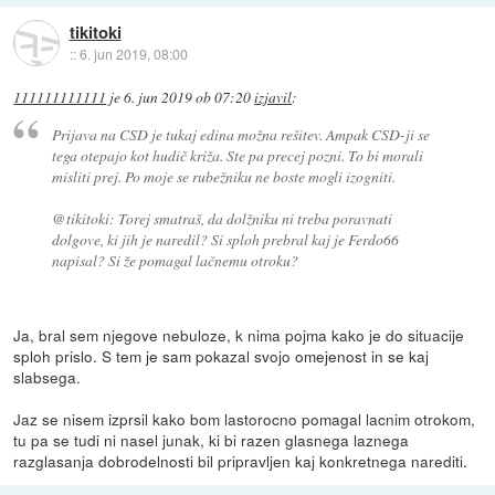
tikitoki
::
6. jun 2019, 08:00
111111111111
je
6. jun 2019 ob 07:20
izjavil
:
Prijava na CSD je tukaj edina možna rešitev. Ampak CSD-ji se
tega otepajo kot hudič križa. Ste pa precej pozni. To bi morali
misliti prej. Po moje se rubežniku ne boste mogli izogniti.
@tikitoki: Torej smatraš, da dolžniku ni treba poravnati
dolgove, ki jih je naredil? Si sploh prebral kaj je Ferdo66
napisal? Si že pomagal lačnemu otroku?
Ja, bral sem njegove nebuloze, k nima pojma kako je do situacije
sploh prislo. S tem je sam pokazal svojo omejenost in se kaj
slabsega.
Jaz se nisem izprsil kako bom lastorocno pomagal lacnim otrokom,
tu pa se tudi ni nasel junak, ki bi razen glasnega laznega
razglasanja dobrodelnosti bil pripravljen kaj konkretnega narediti.