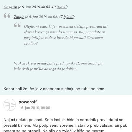
Gagarin
je
6. jun 2019 ob 08:49
izjavil
:
Zmajc
je
6. jun 2019 ob 08:47
izjavil
:
Glejte, ni vsak, ki je v osebnem stečaju prevarant ali
glavni krivec za nastalo situacijo. Kaj napadate in
posplošujete zadeve brez da bi poznali človekovo
zgodbo?
Vsak ki skriva premoženje pred upniki JE prevarant, pa
kakorkoli je prišlo do tega da je dolžan.
Kakor koli že, če je v osebnem stečaju se rubit ne sme.
poweroff
::
6. jun 2019, 09:00
Naj mi nekdo pojasni. Sem lastnik hiše in sorodnik pravi, da bi se
preselil k meni. Mu podpišem, spremeni stalno prebivališče, ampak
potem se ne preseli. Na silo ga zvleči v hišo ne morem.