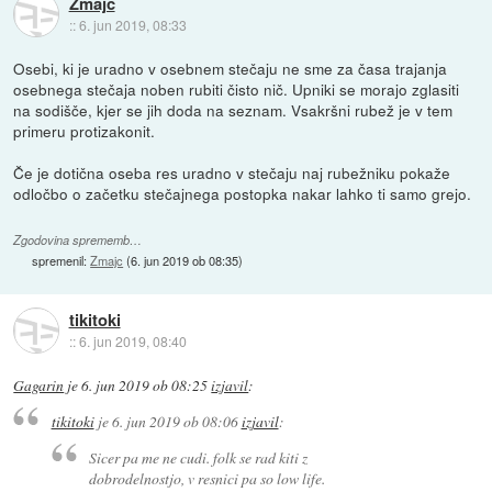
Zmajc
::
6. jun 2019, 08:33
Osebi, ki je uradno v osebnem stečaju ne sme za časa trajanja
osebnega stečaja noben rubiti čisto nič. Upniki se morajo zglasiti
na sodišče, kjer se jih doda na seznam. Vsakršni rubež je v tem
primeru protizakonit.
Če je dotična oseba res uradno v stečaju naj rubežniku pokaže
odločbo o začetku stečajnega postopka nakar lahko ti samo grejo.
Zgodovina sprememb…
spremenil:
Zmajc
(
6. jun 2019 ob 08:35
)
tikitoki
::
6. jun 2019, 08:40
Gagarin
je
6. jun 2019 ob 08:25
izjavil
:
tikitoki
je
6. jun 2019 ob 08:06
izjavil
:
Sicer pa me ne cudi. folk se rad kiti z
dobrodelnostjo, v resnici pa so low life.