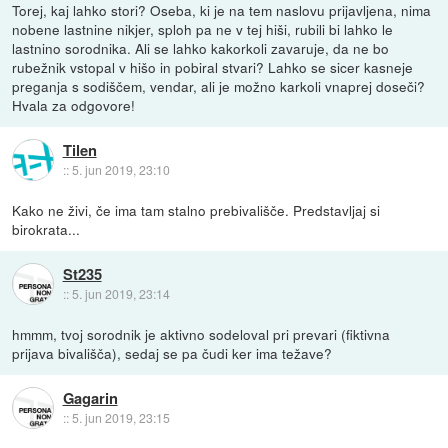
Torej, kaj lahko stori? Oseba, ki je na tem naslovu prijavljena, nima
nobene lastnine nikjer, sploh pa ne v tej hiši, rubili bi lahko le
lastnino sorodnika. Ali se lahko kakorkoli zavaruje, da ne bo
rubežnik vstopal v hišo in pobiral stvari? Lahko se sicer kasneje
preganja s sodiščem, vendar, ali je možno karkoli vnaprej doseči?
Hvala za odgovore!
Tilen
::
5. jun 2019, 23:10
Kako ne živi, če ima tam stalno prebivališče. Predstavljaj si
birokrata...
St235
::
5. jun 2019, 23:14
hmmm, tvoj sorodnik je aktivno sodeloval pri prevari (fiktivna
prijava bivališča), sedaj se pa čudi ker ima težave?
Gagarin
::
5. jun 2019, 23:15