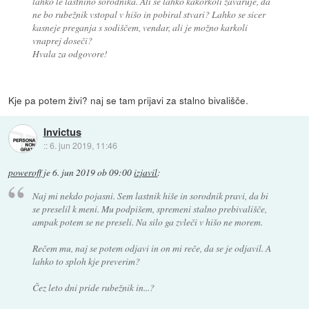
lahko le lastnino sorodnika. Ali se lahko kakorkoli zavaruje, da
ne bo rubežnik vstopal v hišo in pobiral stvari? Lahko se sicer
kasneje preganja s sodiščem, vendar, ali je možno karkoli
vnaprej doseči?
Hvala za odgovore!
Kje pa potem živi? naj se tam prijavi za stalno bivališče.
Invictus
::
6. jun 2019, 11:46
poweroff
je
6. jun 2019 ob 09:00
izjavil
:
Naj mi nekdo pojasni. Sem lastnik hiše in sorodnik pravi, da bi
se preselil k meni. Mu podpišem, spremeni stalno prebivališče,
ampak potem se ne preseli. Na silo ga zvleči v hišo ne morem.
Rečem mu, naj se potem odjavi in on mi reče, da se je odjavil. A
lahko to sploh kje preverim?
Čez leto dni pride rubežnik in...?