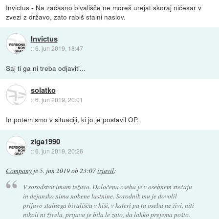
Invictus - Na začasno bivališče ne moreš urejat skoraj ničesar v
zvezi z državo, zato rabiš stalni naslov.
Invictus
::
6. jun 2019, 18:47
Saj ti ga ni treba odjaviti...
solatko
::
6. jun 2019, 20:01
In potem smo v situaciji, ki jo je postavil OP.
ziga1990
::
6. jun 2019, 20:26
Company
je
5. jun 2019 ob 23:07
izjavil
:
V sorodstvu imam težavo. Določena oseba je v osebnem stečaju
in dejansko nima nobene lastnine. Sorodnik mu je dovolil
prijavo stalnega bivališča v hiši, v kateri pa ta oseba ne živi, niti
nikoli ni živela, prijava je bila le zato, da lahko prejema pošto.