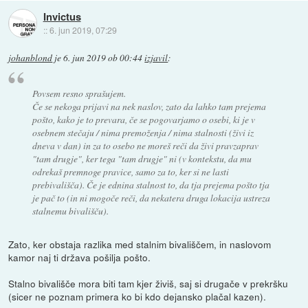
Invictus
::
6. jun 2019, 07:29
johanblond
je
6. jun 2019 ob 00:44
izjavil
:
Povsem resno sprašujem.
Če se nekoga prijavi na nek naslov, zato da lahko tam prejema
pošto, kako je to prevara, če se pogovarjamo o osebi, ki je v
osebnem stečaju / nima premoženja / nima stalnosti (živi iz
dneva v dan) in za to osebo ne moreš reči da živi pravzaprav
"tam drugje", ker tega "tam drugje" ni (v kontekstu, da mu
odrekaš premnoge pravice, samo za to, ker si ne lasti
prebivališča). Če je ednina stalnost to, da tja prejema pošto tja
je pač to (in ni mogoče reči, da nekatera druga lokacija ustreza
stalnemu bivališču).
Zato, ker obstaja razlika med stalnim bivališčem, in naslovom
kamor naj ti država pošilja pošto.
Stalno bivališče mora biti tam kjer živiš, saj si drugače v prekršku
(sicer ne poznam primera ko bi kdo dejansko plačal kazen).