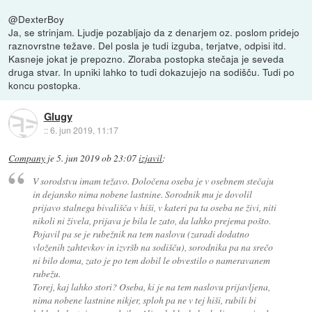
@DexterBoy
Ja, se strinjam. Ljudje pozabljajo da z denarjem oz. poslom pridejo
raznovrstne težave. Del posla je tudi izguba, terjatve, odpisi itd.
Kasneje jokat je prepozno. Zloraba postopka stečaja je seveda
druga stvar. In upniki lahko to tudi dokazujejo na sodišču. Tudi po
koncu postopka.
Glugy
::
6. jun 2019, 11:17
Company
je
5. jun 2019 ob 23:07
izjavil
:
V sorodstvu imam težavo. Določena oseba je v osebnem stečaju
in dejansko nima nobene lastnine. Sorodnik mu je dovolil
prijavo stalnega bivališča v hiši, v kateri pa ta oseba ne živi, niti
nikoli ni živela, prijava je bila le zato, da lahko prejema pošto.
Pojavil pa se je rubežnik na tem naslovu (zaradi dodatno
vloženih zahtevkov in izvršb na sodišču), sorodnika pa na srečo
ni bilo doma, zato je po tem dobil le obvestilo o nameravanem
rubežu.
Torej, kaj lahko stori? Oseba, ki je na tem naslovu prijavljena,
nima nobene lastnine nikjer, sploh pa ne v tej hiši, rubili bi