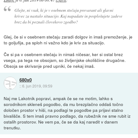
Glejte, ni vsak, ki je v osebnem stečaju prevarant ali glavni
krivec za nastalo situacijo. Kaj napadate in posplošujete zadeve
brez da bi poznali človekovo zgodbo?
Glej, če si v osebnem stečaju zaradi dolgov in imaš premoženje, je
to goljufija, pa sploh ni važno kdo je kriv za situacijo.
Če si pa v osebnem stečaju in nimaš ničesar, ker si ostal brez
vsega, pa tega ne obsojam, so življenjske okoliščine drugačne.
Obsoja se skrivanje pred upniki, če nekaj imaš.
680x0
::
6. jun 2019, 09:59
Naj me Lakotnik popravi, ampak če se ne motim, lahko s
sorodnikom skleneš pogodbo, da mu brezplačno oddaš točno
določen prostor v hiši, na podlagi te pogodbe pa prijavi stalno
bivališče. S tem imaš pravno podlago, da rubežnik ne sme rubit iz
ostalih prostorov. Ne vem pa, če se da kaj naredit v danem
trenutku.