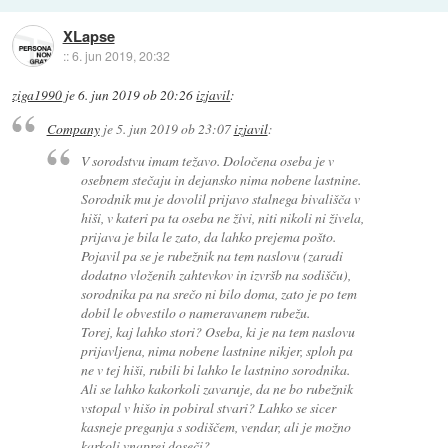
XLapse
::
6. jun 2019, 20:32
ziga1990
je
6. jun 2019 ob 20:26
izjavil
:
Company
je
5. jun 2019 ob 23:07
izjavil
:
V sorodstvu imam težavo. Določena oseba je v
osebnem stečaju in dejansko nima nobene lastnine.
Sorodnik mu je dovolil prijavo stalnega bivališča v
hiši, v kateri pa ta oseba ne živi, niti nikoli ni živela,
prijava je bila le zato, da lahko prejema pošto.
Pojavil pa se je rubežnik na tem naslovu (zaradi
dodatno vloženih zahtevkov in izvršb na sodišču),
sorodnika pa na srečo ni bilo doma, zato je po tem
dobil le obvestilo o nameravanem rubežu.
Torej, kaj lahko stori? Oseba, ki je na tem naslovu
prijavljena, nima nobene lastnine nikjer, sploh pa
ne v tej hiši, rubili bi lahko le lastnino sorodnika.
Ali se lahko kakorkoli zavaruje, da ne bo rubežnik
vstopal v hišo in pobiral stvari? Lahko se sicer
kasneje preganja s sodiščem, vendar, ali je možno
karkoli vnaprej doseči?