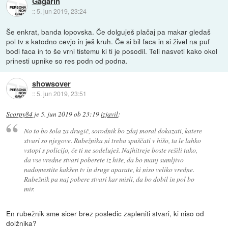
Gagarin
::
5. jun 2019, 23:24
Še enkrat, banda lopovska. Če dolguješ plačaj pa makar gledaš
pol tv s katodno cevjo in ješ kruh. Če si bil faca in si živel na puf
bodi faca in to še vrni tistemu ki ti je posodil. Teli nasveti kako okol
prinesti upnike so res podn od podna.
showsover
::
5. jun 2019, 23:51
Scorpy84
je
5. jun 2019 ob 23:19
izjavil
:
No to bo šola za drugič, sorodnik bo zdaj moral dokazati, katere
stvari so njegove. Rubežnika ni treba spuščati v hišo, ta le lahko
vstopi s policijo, če ti ne sodeluješ. Najhitreje boste rešili tako,
da vse vredne stvari poberete iz hiše, da bo manj sumljivo
nadomestite kakšen tv in druge aparate, ki niso veliko vredne.
Rubežnik pa naj pobere stvari kar misli, da bo dobil in pol bo
mir.
En rubežnik sme sicer brez posledic zapleniti stvari, ki niso od
dolžnika?