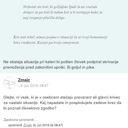
Nizkotni ste tisti, ki goljufate ljudi in ne vračate
dolgov in pa tisti ki takim kot si ti svetujejo kako se
naj izognejo plačilu dolga.
Kot sem rekel, nimas pojma o situaciji in so tvoji komentarji
brez vrednosti. Kazejo pa tvojo omejenost.
Ne obstaja situacija pri kateri bi pošten človek podpiral skrivanje
premoženja pred zakonitimi upniki. Si goljuf in pika.
Zmajc
::
6. jun 2019, 08:47
Glejte, ni vsak, ki je v osebnem stečaju prevarant ali glavni krivec
za nastalo situacijo. Kaj napadate in posplošujete zadeve brez da
bi poznali človekovo zgodbo?
Zgodovina sprememb…
spremenil:
Zmajc
(
6. jun 2019 ob 08:47
)