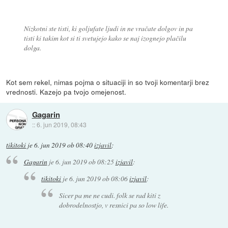
Nizkotni ste tisti, ki goljufate ljudi in ne vračate dolgov in pa
tisti ki takim kot si ti svetujejo kako se naj izognejo plačilu
dolga.
Kot sem rekel, nimas pojma o situaciji in so tvoji komentarji brez
vrednosti. Kazejo pa tvojo omejenost.
Gagarin
::
6. jun 2019, 08:43
tikitoki
je
6. jun 2019 ob 08:40
izjavil
:
Gagarin
je
6. jun 2019 ob 08:25
izjavil
:
tikitoki
je
6. jun 2019 ob 08:06
izjavil
:
Sicer pa me ne cudi. folk se rad kiti z
dobrodelnostjo, v resnici pa so low life.