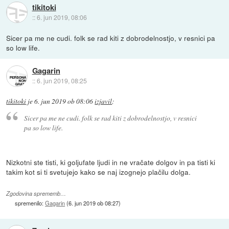
tikitoki
::
6. jun 2019, 08:06
Sicer pa me ne cudi. folk se rad kiti z dobrodelnostjo, v resnici pa
so low life.
Gagarin
::
6. jun 2019, 08:25
tikitoki
je
6. jun 2019 ob 08:06
izjavil
:
Sicer pa me ne cudi. folk se rad kiti z dobrodelnostjo, v resnici
pa so low life.
Nizkotni ste tisti, ki goljufate ljudi in ne vračate dolgov in pa tisti ki
takim kot si ti svetujejo kako se naj izognejo plačilu dolga.
Zgodovina sprememb…
spremenilo:
Gagarin
(
6. jun 2019 ob 08:27
)