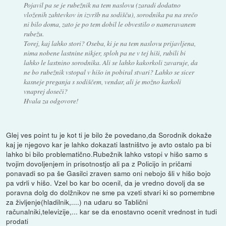
Pojavil pa se je rubežnik na tem naslovu (zaradi dodatno
vloženih zahtevkov in izvršb na sodišču), sorodnika pa na srečo
ni bilo doma, zato je po tem dobil le obvestilo o nameravanem
rubežu.
Torej, kaj lahko stori? Oseba, ki je na tem naslovu prijavljena,
nima nobene lastnine nikjer, sploh pa ne v tej hiši, rubili bi
lahko le lastnino sorodnika. Ali se lahko kakorkoli zavaruje, da
ne bo rubežnik vstopal v hišo in pobiral stvari? Lahko se sicer
kasneje preganja s sodiščem, vendar, ali je možno karkoli
vnaprej doseči?
Hvala za odgovore!
Glej ves point tu je kot ti je bilo že povedano,da Sorodnik dokaže
kaj je njegovo kar je lahko dokazati lastništvo je avto ostalo pa bi
lahko bi bilo problematično.Rubežnik lahko vstopi v hišo samo s
tvojim dovoljenjem in prisotnostjo ali pa z Policijo in pričami
ponavadi so pa še Gasilci zraven samo oni nebojo šli v hišo bojo
pa vdrli v hišo. Vzel bo kar bo ocenil, da je vredno dovolj da se
poravna dolg do dolžnikov ne sme pa vzeti stvari ki so pomembne
za življenje(hladilnik,....) na udaru so Tablični
računalniki,televizije,... kar se da enostavno ocenit vrednost in tudi
prodati