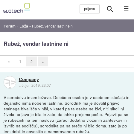
☰
Forum
»
Loža
»
Rubež, vendar lastnine ni
Rubež, vendar lastnine ni
«
1
2
»
Company
::
5. jun 2019, 23:07
V sorodstvu imam težavo. Določena oseba je v osebnem stečaju in
dejansko nima nobene lastnine. Sorodnik mu je dovolil prijavo
stalnega bivališča v hiši, v kateri pa ta oseba ne živi, niti nikoli ni
živela, prijava je bila le zato, da lahko prejema pošto. Pojavil pa se
je rubežnik na tem naslovu (zaradi dodatno vloženih zahtevkov in
izvršb na sodišču), sorodnika pa na srečo ni bilo doma, zato je po
tem dobil le obvestilo o nameravanem rubežu.