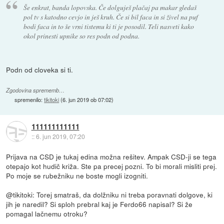
Še enkrat, banda lopovska. Če dolguješ plačaj pa makar gledaš
pol tv s katodno cevjo in ješ kruh. Če si bil faca in si živel na puf
bodi faca in to še vrni tistemu ki ti je posodil. Teli nasveti kako
okol prinesti upnike so res podn od podna.
Podn od cloveka si ti.
Zgodovina sprememb…
spremenilo:
tikitoki
(
6. jun 2019 ob 07:02
)
111111111111
::
6. jun 2019, 07:20
Prijava na CSD je tukaj edina možna rešitev. Ampak CSD-ji se tega
otepajo kot hudič križa. Ste pa precej pozni. To bi morali misliti prej.
Po moje se rubežniku ne boste mogli izogniti.
@tikitoki: Torej smatraš, da dolžniku ni treba poravnati dolgove, ki
jih je naredil? Si sploh prebral kaj je Ferdo66 napisal? Si že
pomagal lačnemu otroku?