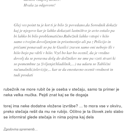
Hvala za odgovore!
Glej ves point tu je kot ti je bilo že povedano,da Sorodnik dokaže
kaj je njegovo kar je lahko dokazati lastništvo je avto ostalo pa
bi lahko bi bilo problematično.Rubežnik lahko vstopi v hišo
samo s tvojim dovoljenjem in prisotnostjo ali pa z Policijo in
pričami ponavadi so pa še Gasilci zraven samo oni nebojo šli v
hišo bojo pa vdrli v hišo. Vzel bo kar bo ocenil, da je vredno
dovolj da se poravna dolg do dolžnikov ne sme pa vzeti stvari ki
so pomembne za življenje(hladilnik,....) na udaru so Tablični
računalniki,televizije,... kar se da enostavno ocenit vrednost in
tudi prodati
rubežnik ne more rubit če je oseba v stečaju, samo ta primer je
neka velka mučka. Pejdi znat kaj se tle dogaja
torej ima neke dodatne vložene izvršbe? ... to mora vse v okviru,
preko stečaja rešit da mu ne rubijo. Očitno je ta človek zelo slabo
se informiral glede stečaja in nima pojma kaj dela
Zgodovina sprememb…