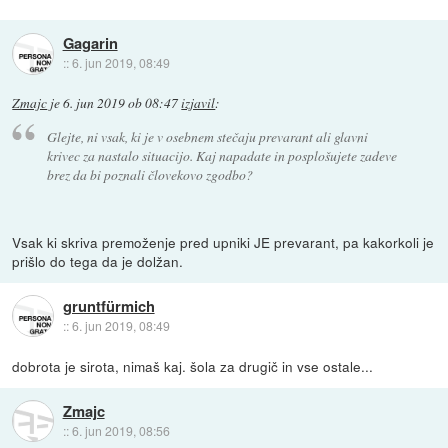
Gagarin
::
6. jun 2019, 08:49
Zmajc
je
6. jun 2019 ob 08:47
izjavil
:
Glejte, ni vsak, ki je v osebnem stečaju prevarant ali glavni
krivec za nastalo situacijo. Kaj napadate in posplošujete zadeve
brez da bi poznali človekovo zgodbo?
Vsak ki skriva premoženje pred upniki JE prevarant, pa kakorkoli je
prišlo do tega da je dolžan.
gruntfürmich
::
6. jun 2019, 08:49
dobrota je sirota, nimaš kaj. šola za drugič in vse ostale...
Zmajc
::
6. jun 2019, 08:56