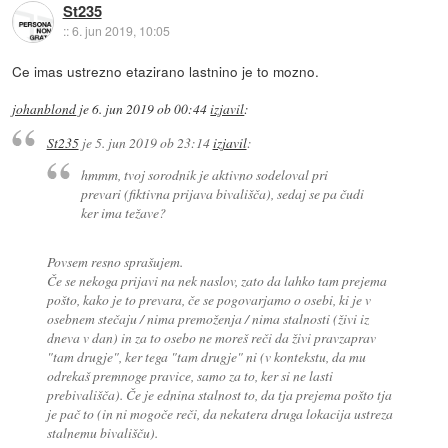
St235
::
6. jun 2019, 10:05
Ce imas ustrezno etazirano lastnino je to mozno.
johanblond
je
6. jun 2019 ob 00:44
izjavil
:
St235
je
5. jun 2019 ob 23:14
izjavil
:
hmmm, tvoj sorodnik je aktivno sodeloval pri
prevari (fiktivna prijava bivališča), sedaj se pa čudi
ker ima težave?
Povsem resno sprašujem.
Če se nekoga prijavi na nek naslov, zato da lahko tam prejema
pošto, kako je to prevara, če se pogovarjamo o osebi, ki je v
osebnem stečaju / nima premoženja / nima stalnosti (živi iz
dneva v dan) in za to osebo ne moreš reči da živi pravzaprav
"tam drugje", ker tega "tam drugje" ni (v kontekstu, da mu
odrekaš premnoge pravice, samo za to, ker si ne lasti
prebivališča). Če je ednina stalnost to, da tja prejema pošto tja
je pač to (in ni mogoče reči, da nekatera druga lokacija ustreza
stalnemu bivališču).