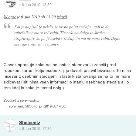
::
6. jun 2019, 13:59
XLapse
je
6. jun 2019 ob 13:29
izjavil
:
Kot je napisal že nekdo, je ravno point stečaja , tudi to da
rubežnik ne more več rubit. Tle neki na dolgo in široko
razpravljate, ko pa je oseba v stečaju in mu ne more rubit. Dejte
mu raje svetovat v tej smeri
Clovek sprasuje kako naj se lastnik stanovanja zasciti pred
rubezem zaradi tretje osebe ki ji je dovolil prijavit bivalisce. To nima
nicesar z osebnim stecajem in lastnik stanovanja se na to ne more
sklicevat (niti nima vseh informacij o stanju osebnega stecaja ali o
tem kdaj in kako je nastal dolg.).
Zgodovina sprememb…
spremenil:
St235
(
6. jun 2019 ob 14:00
)
Sheteentz
::
6. jun 2019, 17:36