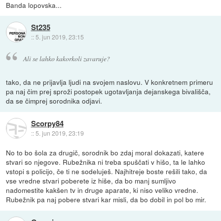
Banda lopovska...
St235
::
5. jun 2019, 23:15
Ali se lahko kakorkoli zavaruje?
tako, da ne prijavlja ljudi na svojem naslovu. V konkretnem primeru
pa naj čim prej sproži postopek ugotavljanja dejanskega bivališča,
da se čimprej sorodnika odjavi.
Scorpy84
::
5. jun 2019, 23:19
No to bo šola za drugič, sorodnik bo zdaj moral dokazati, katere
stvari so njegove. Rubežnika ni treba spuščati v hišo, ta le lahko
vstopi s policijo, če ti ne sodeluješ. Najhitreje boste rešili tako, da
vse vredne stvari poberete iz hiše, da bo manj sumljivo
nadomestite kakšen tv in druge aparate, ki niso veliko vredne.
Rubežnik pa naj pobere stvari kar misli, da bo dobil in pol bo mir.