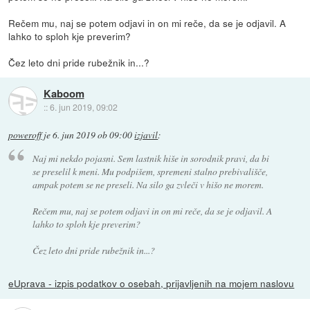
Rečem mu, naj se potem odjavi in on mi reče, da se je odjavil. A
lahko to sploh kje preverim?
Čez leto dni pride rubežnik in...?
Kaboom
::
6. jun 2019, 09:02
poweroff
je
6. jun 2019 ob 09:00
izjavil
:
Naj mi nekdo pojasni. Sem lastnik hiše in sorodnik pravi, da bi
se preselil k meni. Mu podpišem, spremeni stalno prebivališče,
ampak potem se ne preseli. Na silo ga zvleči v hišo ne morem.
Rečem mu, naj se potem odjavi in on mi reče, da se je odjavil. A
lahko to sploh kje preverim?
Čez leto dni pride rubežnik in...?
eUprava - izpis podatkov o osebah, prijavljenih na mojem naslovu