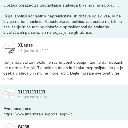
Obstaja obrazec za ugotavljanje stalnega bivališča na eUpravi...
Ki ga izpolniš kot lastnik nepremičnine. In država odjavi vse, ki ne
bivajo na tem naslovu. V postopku se pokliče vse osebe na UE na
zaslišanje in če tam ne dokažejo upravičenosti do stalnega
bivališča ali pa se sploh ne pojavijo, se jih izbriše.
XLapse
::
6. jun 2019, 13:29
Kot je napisal že nekdo, je ravno point stečaja , tudi to da rubežnik
ne more več rubit. Tle neki na dolgo in široko razpravljate, ko pa je
oseba v stečaju in mu ne more rubit. Dejte mu raje svetovat v tej
smeri
111111111111
::
6. jun 2019, 13:46
Evo pomagamo:
https://www.informiran.si/portal.aspx?c...
St235