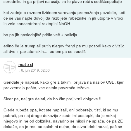
sorodniku in ga prijavi na csdju za te plave reči s sodišča/policije
kot zadnje o raznem fizičnem varovanju premoženja pozabite, tudi
če se vas najde dovolj da razbijete rubežnike in jih utopite v vroči
in zelo koncentrirani raztopini NaOH
bo pa jih naslednjihč prišlo več + policija
edino če je trump ali putin njegov frend pa mu posodi kako divizijo
ali dve + par atomskih.... potem pa se zbudiš
mat xxl
::
6. jun 2019, 02:00
Gendale je napisal, kako gre z takimi, prijava na naslov CSD, kjer
prevzemajo pošto, vse ostalo povzroča težave.
Sicer pa, naj gre delati, da bo čim prej vrnil dolgove !!!
Glede rubeža ppa, kot ste napisali, oni poberejo, tisti, ki so mu
pobrali, pa naj drago dokazije z sodnimi postopki, da je nekaj
njegovo in ne od dolžnika, navadno se nikoli ne splača, če pa ŽE
dokaže, da je res, pa sploh ni nujno, da stvari dobi nazaj, pač se