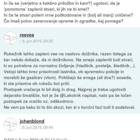
In če se (verjetno s kakšno pritožbo in kam?) ugotovi, da je
'pomotoma' zaplenil stvari, ki jih ne bi smel?
In če te stvari potem vrne poškodovane in (bolj ali manj) uničene?
Če imaš polno zavarovanje opreme in zgradbe, kaj pomaga?
reeves
::
6. jun 2019, 00:25
Rubežnik lahko zapleni vse na naslovu dolžnika, razen tistega za
kar nekdo dokaže, da ni dolžnikovo. Ne smejo zapleniti tudi stvari,
ki so potrebne za normalno življenje (hladilnik, postelja, štedilnik...).
Vstopi lahko brez prisotnosti lastnika, ob spremstvu policije in
morebiti še gasilcev (vlom). Pokličejo še enega (ali dva?) soseda,
ki sta prisotna ob rubežu kot priči.
Postopek vračanja bi bil dolg in drag. Najprej je treba ugotoviti
dejansko bivališče, kot je že @Lakotnik napisal, nato pa še ločen
postopek za vračilo oz. odškodnino.
Ne vem pa kako bi to šlo skozi, ker si v končni fazi tudi ti sodeloval.
johanblond
::
6. jun 2019, 00:44
St235
je
5. jun 2019 ob 23:14
izjavil
: