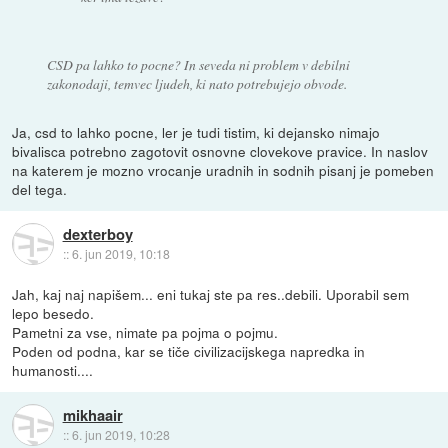
CSD pa lahko to pocne? In seveda ni problem v debilni
zakonodaji, temvec ljudeh, ki nato potrebujejo obvode.
Ja, csd to lahko pocne, ler je tudi tistim, ki dejansko nimajo
bivalisca potrebno zagotovit osnovne clovekove pravice. In naslov
na katerem je mozno vrocanje uradnih in sodnih pisanj je pomeben
del tega.
dexterboy
::
6. jun 2019, 10:18
Jah, kaj naj napišem... eni tukaj ste pa res..debili. Uporabil sem
lepo besedo.
Pametni za vse, nimate pa pojma o pojmu.
Poden od podna, kar se tiče civilizacijskega napredka in
humanosti....
mikhaair
::
6. jun 2019, 10:28