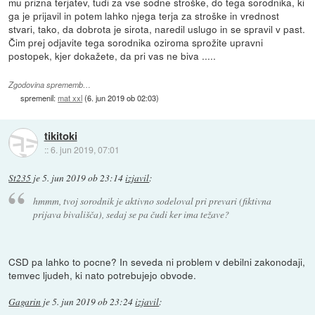
mu prizna terjatev, tudi za vse sodne stroške, do tega sorodnika, ki
ga je prijavil in potem lahko njega terja za stroške in vrednost
stvari, tako, da dobrota je sirota, naredil uslugo in se spravil v past.
Čim prej odjavite tega sorodnika oziroma sprožite upravni
postopek, kjer dokažete, da pri vas ne biva .....
Zgodovina sprememb…
spremenil:
mat xxl
(
6. jun 2019 ob 02:03
)
tikitoki
::
6. jun 2019, 07:01
St235
je
5. jun 2019 ob 23:14
izjavil
:
hmmm, tvoj sorodnik je aktivno sodeloval pri prevari (fiktivna
prijava bivališča), sedaj se pa čudi ker ima težave?
CSD pa lahko to pocne? In seveda ni problem v debilni zakonodaji,
temvec ljudeh, ki nato potrebujejo obvode.
Gagarin
je
5. jun 2019 ob 23:24
izjavil
: