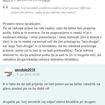
hmmm, tvoj sorodnik je aktivno sodeloval pri prevari (fiktivna
prijava bivališča), sedaj se pa čudi ker ima težave?
Povsem resno sprašujem.
Če se nekoga prijavi na nek naslov, zato da lahko tam prejema
pošto, kako je to prevara, če se pogovarjamo o osebi, ki je v
osebnem stečaju / nima premoženja / nima stalnosti (živi iz dneva v
dan) in za to osebo ne moreš reči da živi pravzaprav "tam drugje",
ker tega "tam drugje" ni (v kontekstu, da mu odrekaš premnoge
pravice, samo za to, ker si ne lasti prebivališča). Če je ednina
stalnost to, da tja prejema pošto tja je pač to (in ni mogoče reči, da
nekatera druga lokacija ustreza stalnemu bivališču).
gendale2018
::
6. jun 2019, 00:52
A ni tako da se taki prijavijo na csd potem pa se lahko rubežnik na
glavo postavi pa na bo dobil nič
drugače pa, tvoj sorodnik naj odjavi stalno bivališče pri drugem