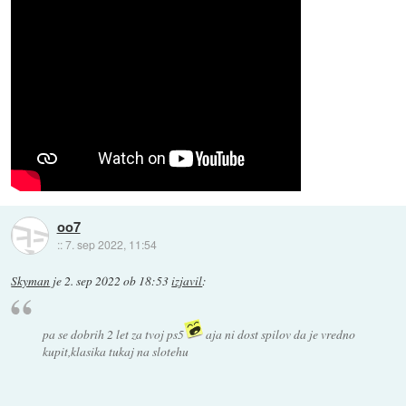
oo7
::
7. sep 2022, 11:54
Skyman
je
2. sep 2022 ob 18:53
izjavil
:
pa se dobrih 2 let za tvoj ps5
aja ni dost spilov da je vredno
kupit,klasika tukaj na slotehu