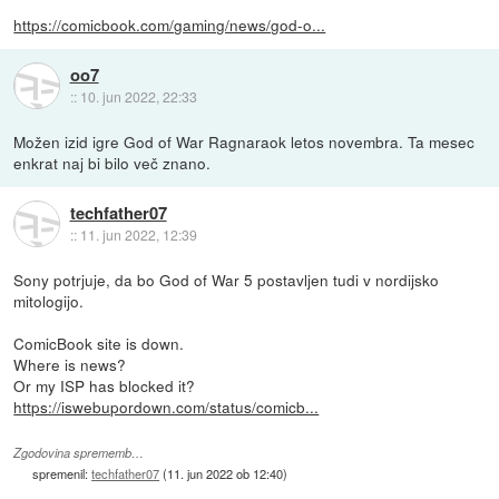
https://comicbook.com/gaming/news/god-o...
oo7
::
10. jun 2022, 22:33
Možen izid igre God of War Ragnaraok letos novembra. Ta mesec
enkrat naj bi bilo več znano.
techfather07
::
11. jun 2022, 12:39
Sony potrjuje, da bo God of War 5 postavljen tudi v nordijsko
mitologijo.
ComicBook site is down.
Where is news?
Or my ISP has blocked it?
https://iswebupordown.com/status/comicb...
Zgodovina sprememb…
spremenil:
techfather07
(
11. jun 2022 ob 12:40
)