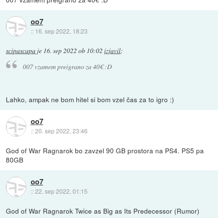
oo7
::
16. sep 2022, 18:23
scipascapa
je
16. sep 2022 ob 10:02
izjavil
:
007 vzamem preigrano za 40€ :D
Lahko, ampak ne bom hitel si bom vzel čas za to igro :)
oo7
::
20. sep 2022, 23:46
God of War Ragnarok bo zavzel 90 GB prostora na PS4. PS5 pa
80GB
oo7
::
22. sep 2022, 01:15
God of War Ragnarok Twice as Big as Its Predecessor (Rumor)