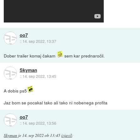
oo7
::
14. sep 2022, 13:37
Dober trailer komaj čakam
sem kar prednaročil.
Skyman
::
14. sep 2022, 13:45
A dobis ps5
Jaz bom se pocakal tako ali tako ni nobenega profita
oo7
::
14. sep 2022, 13:56
Skyman
je
14. sep 2022 ob 13:45
izjavil
: