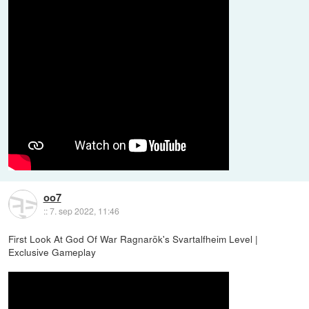
oo7
::
7. sep 2022, 11:46
First Look At God Of War Ragnarök's Svartalfheim Level |
Exclusive Gameplay