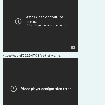
https://hop.si/2022/07/06/god-of-war-ra...