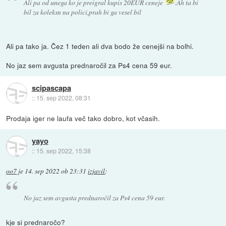
Ali pa od unega ko je preigral kupis 20EUR ceneje
.Ah ta bi
bil za koleksn na polici,prah bi ga vesel bil
Ali pa tako ja. Čez 1 teden ali dva bodo že cenejši na bolhi.
No jaz sem avgusta prednaročil za Ps4 cena 59 eur.
scipascapa
::
15. sep 2022, 08:31
Prodaja iger ne laufa več tako dobro, kot včasih.
yayo
::
15. sep 2022, 15:38
oo7
je
14. sep 2022 ob 23:31
izjavil
:
No jaz sem avgusta prednaročil za Ps4 cena 59 eur.
kje si prednaročo?