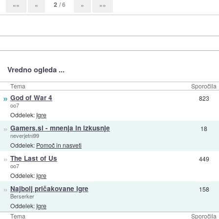
2
/ 6
««
«
»
»»
Vredno ogleda ...
Tema
Sporočila
»
God of War 4
823
oo7
Oddelek:
Igre
»
Gamers.si - mnenja in izkusnje
18
neverjetni99
Oddelek:
Pomoč in nasveti
»
The Last of Us
449
oo7
Oddelek:
Igre
»
Najbolj pričakovane igre
158
Berserker
Oddelek:
Igre
Tema
Sporočila