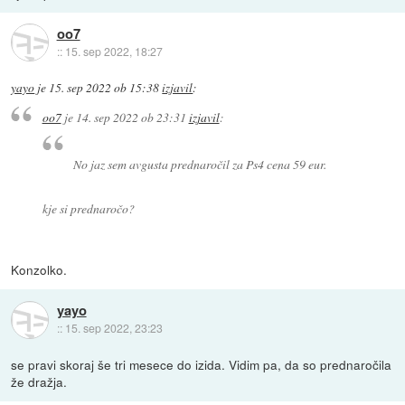
oo7
::
15. sep 2022, 18:27
yayo
je
15. sep 2022 ob 15:38
izjavil
:
oo7
je
14. sep 2022 ob 23:31
izjavil
:
No jaz sem avgusta prednaročil za Ps4 cena 59 eur.
kje si prednaročo?
Konzolko.
yayo
::
15. sep 2022, 23:23
se pravi skoraj še tri mesece do izida. Vidim pa, da so prednaročila
že dražja.