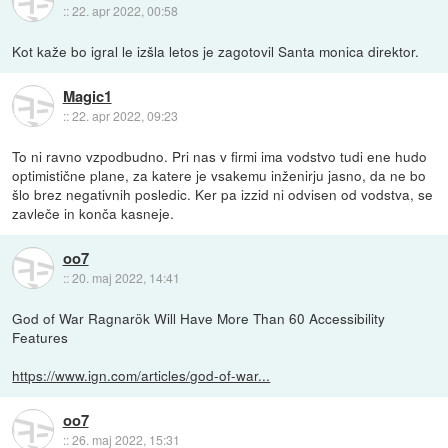
::
22. apr 2022, 00:58
Kot kaže bo igral le izšla letos je zagotovil Santa monica direktor.
Magic1
::
22. apr 2022, 09:23
To ni ravno vzpodbudno. Pri nas v firmi ima vodstvo tudi ene hudo
optimistične plane, za katere je vsakemu inženirju jasno, da ne bo
šlo brez negativnih posledic. Ker pa izzid ni odvisen od vodstva, se
zavleče in konča kasneje.
oo7
::
20. maj 2022, 14:41
God of War Ragnarök Will Have More Than 60 Accessibility
Features
https://www.ign.com/articles/god-of-war...
oo7
::
26. maj 2022, 15:31