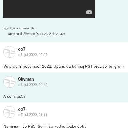
Zgodovina sprememb…
spremenil:
Skyman
(
6. jul 2022 ob 21:32
)
oo7
::
6. jul 2022, 22:27
Se pravi 9 november 2022. Upam, da bo moj PS4 preživel to igro :)
Skyman
::
6. jul 2022, 22:42
A se ni ps5?
oo7
::
7. jul 2022, 01:11
Ne nimam še PS5. Se jih še vedno težko dobi.