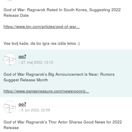
God of War: Ragnarok Rated In South Korea, Suggesting 2022
Release Date
https://www.ign.com/articles/god-of-war...
Vse bolj kaže, da bo igra res izšla letos :)
oo7
::
27. maj 2022, 13:13
God of War Ragnarok's Big Announcement is Near; Rumors
Suggest Release Month
https://www.gamepressure.com/newsroom/g...
oo7
::
6. jun 2022, 22:59
God of War Ragnarok's Thor Actor Shares Good News for 2022
Release