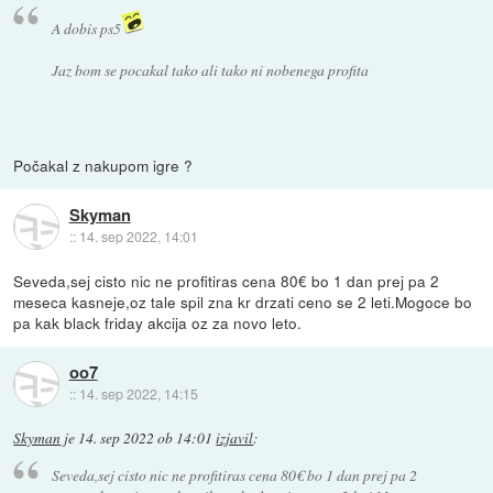
A dobis ps5
Jaz bom se pocakal tako ali tako ni nobenega profita
Počakal z nakupom igre ?
Skyman
::
14. sep 2022, 14:01
Seveda,sej cisto nic ne profitiras cena 80€ bo 1 dan prej pa 2
meseca kasneje,oz tale spil zna kr drzati ceno se 2 leti.Mogoce bo
pa kak black friday akcija oz za novo leto.
oo7
::
14. sep 2022, 14:15
Skyman
je
14. sep 2022 ob 14:01
izjavil
:
Seveda,sej cisto nic ne profitiras cena 80€ bo 1 dan prej pa 2