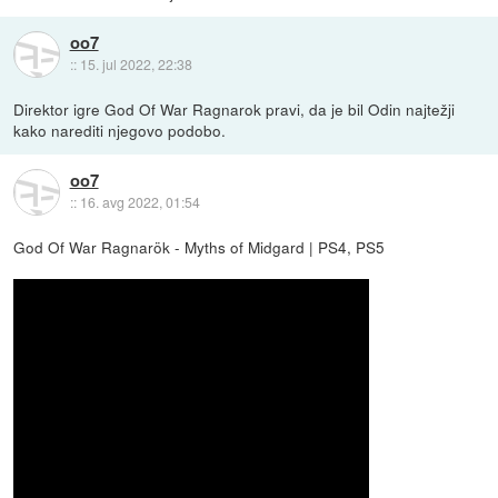
oo7
::
15. jul 2022, 22:38
Direktor igre God Of War Ragnarok pravi, da je bil Odin najtežji
kako narediti njegovo podobo.
oo7
::
16. avg 2022, 01:54
God Of War Ragnarök - Myths of Midgard | PS4, PS5