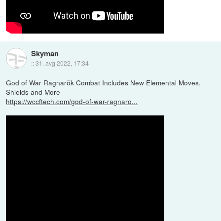
Skyman
::
31. avg 2022, 17:34
God of War Ragnarök Combat Includes New Elemental Moves,
Shields and More
https://wccftech.com/god-of-war-ragnaro...