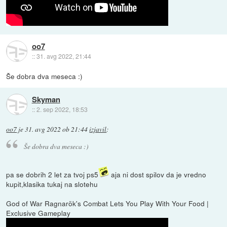
oo7
::
31. avg 2022, 21:44
Še dobra dva meseca :)
Skyman
::
2. sep 2022, 18:53
oo7
je
31. avg 2022 ob 21:44
izjavil
:
Še dobra dva meseca :)
pa se dobrih 2 let za tvoj ps5
aja ni dost spilov da je vredno
kupit,klasika tukaj na slotehu
God of War Ragnarök's Combat Lets You Play With Your Food |
Exclusive Gameplay