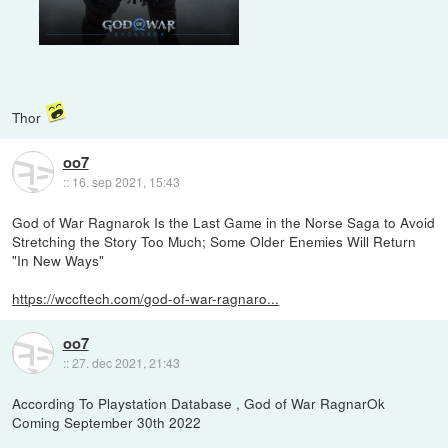
Thor
oo7
::
16. sep 2021, 15:43
God of War Ragnarok Is the Last Game in the Norse Saga to Avoid
Stretching the Story Too Much; Some Older Enemies Will Return
"In New Ways"
https://wccftech.com/god-of-war-ragnaro...
oo7
::
27. dec 2021, 21:43
According To Playstation Database , God of War RagnarOk
Coming September 30th 2022