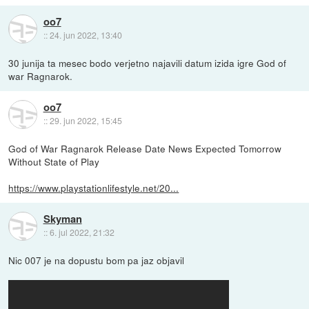
oo7
::
24. jun 2022, 13:40
30 junija ta mesec bodo verjetno najavili datum izida igre God of
war Ragnarok.
oo7
::
29. jun 2022, 15:45
God of War Ragnarok Release Date News Expected Tomorrow
Without State of Play
https://www.playstationlifestyle.net/20...
Skyman
::
6. jul 2022, 21:32
Nic 007 je na dopustu bom pa jaz objavil