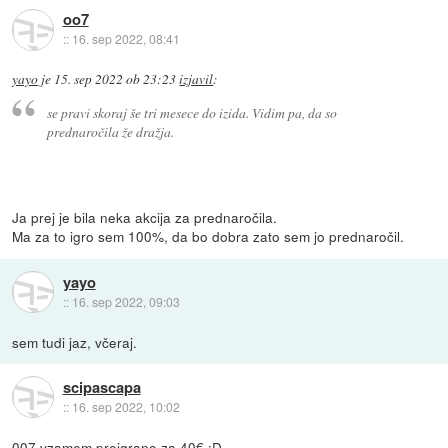
oo7
::
16. sep 2022, 08:41
yayo
je
15. sep 2022 ob 23:23
izjavil
:
se pravi skoraj še tri mesece do izida. Vidim pa, da so
prednaročila že dražja.
Ja prej je bila neka akcija za prednaročila.
Ma za to igro sem 100%, da bo dobra zato sem jo prednaročil.
yayo
::
16. sep 2022, 09:03
sem tudi jaz, včeraj.
scipascapa
::
16. sep 2022, 10:02
007 vzamem preigrano za 40€ :D