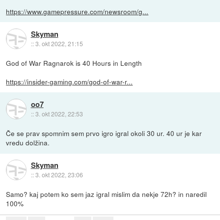
https://www.gamepressure.com/newsroom/g...
Skyman
::
3. okt 2022, 21:15
God of War Ragnarok is 40 Hours in Length
https://insider-gaming.com/god-of-war-r...
oo7
::
3. okt 2022, 22:53
Če se prav spomnim sem prvo igro igral okoli 30 ur. 40 ur je kar
vredu dolžina.
Skyman
::
3. okt 2022, 23:06
Samo? kaj potem ko sem jaz igral mislim da nekje 72h? in naredil
100%