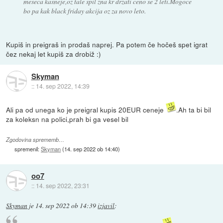
meseca kasneje,oz tale spil zna kr drzati ceno se 2 leti.Mogoce
bo pa kak black friday akcija oz za novo leto.
Kupiš in preigraš in prodaš naprej. Pa potem če hočeš spet igrat
čez nekaj let kupiš za drobiž :)
Skyman
::
14. sep 2022, 14:39
Ali pa od unega ko je preigral kupis 20EUR ceneje
.Ah ta bi bil
za koleksn na polici,prah bi ga vesel bil
Zgodovina sprememb…
spremenil:
Skyman
(
14. sep 2022 ob 14:40
)
oo7
::
14. sep 2022, 23:31
Skyman
je
14. sep 2022 ob 14:39
izjavil
: