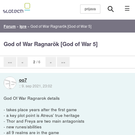
☰
Forum
»
Igre
»
God of War Ragnarök [God of War 5]
God of War Ragnarök [God of War 5]
2
/ 6
««
«
»
»»
oo7
::
9. sep 2021, 23:02
God Of War Ragnarok details
- takes place years after the first game
- a key plot point is Atreus' true heritage
- Thor and Freya are two main antagonists
- new runes/abilities
- all 9 realms are in the game