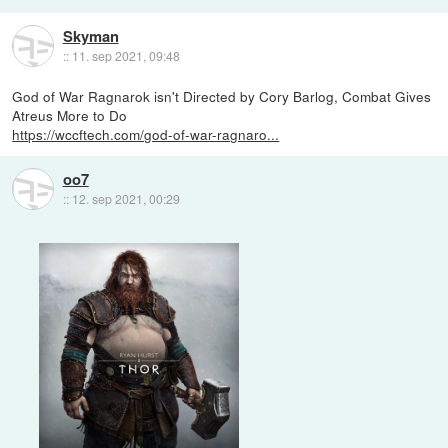
Skyman
::
11. sep 2021, 09:48
God of War Ragnarok isn't Directed by Cory Barlog, Combat Gives
Atreus More to Do
https://wccftech.com/god-of-war-ragnaro...
oo7
::
12. sep 2021, 00:29