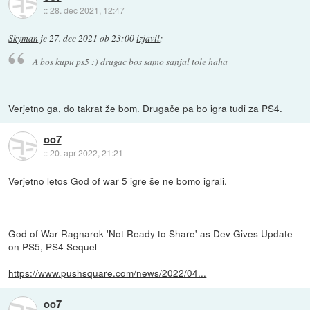
::
28. dec 2021, 12:47
Skyman
je
27. dec 2021 ob 23:00
izjavil
:
A bos kupu ps5 :) drugac bos samo sanjal tole haha
Verjetno ga, do takrat že bom. Drugače pa bo igra tudi za PS4.
oo7
::
20. apr 2022, 21:21
Verjetno letos God of war 5 igre še ne bomo igrali.
God of War Ragnarok 'Not Ready to Share' as Dev Gives Update
on PS5, PS4 Sequel
https://www.pushsquare.com/news/2022/04...
oo7