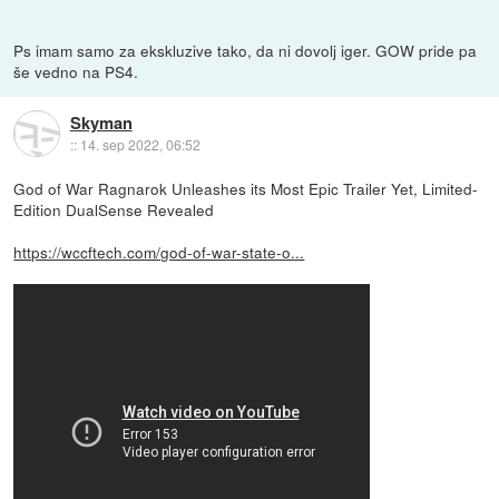
Ps imam samo za ekskluzive tako, da ni dovolj iger. GOW pride pa
še vedno na PS4.
Skyman
::
14. sep 2022, 06:52
God of War Ragnarok Unleashes its Most Epic Trailer Yet, Limited-
Edition DualSense Revealed
https://wccftech.com/god-of-war-state-o...