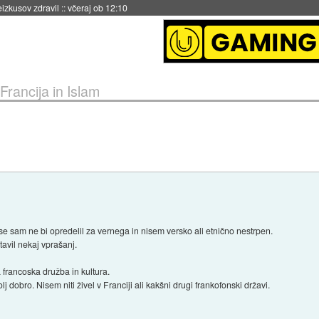
eizkusov zdravil
::
včeraj ob 12:10
Francija in Islam
 se sam ne bi opredelil za vernega in nisem versko ali etnično nestrpen.
tavil nekaj vprašanj.
francoska družba in kultura.
dobro. Nisem niti živel v Franciji ali kakšni drugi frankofonski državi.