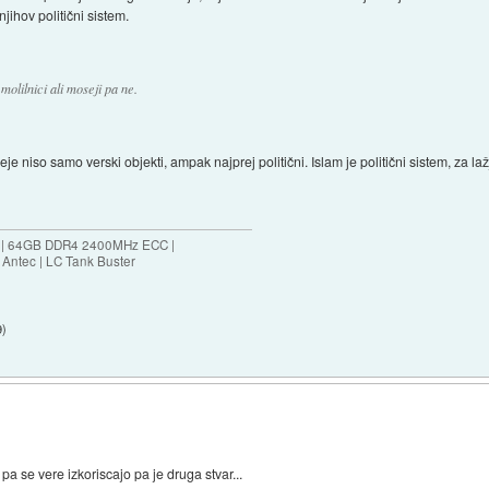
njihov politični sistem.
 molilnici ali moseji pa ne.
eje niso samo verski objekti, ampak najprej politični. Islam je politični sistem, za 
ES | 64GB DDR4 2400MHz ECC |
Antec | LC Tank Buster
9
)
j pa se vere izkoriscajo pa je druga stvar...