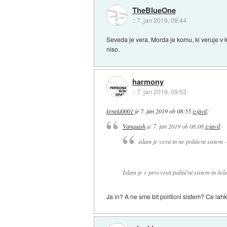
TheBlueOne
::
7. jan 2019, 09:44
Seveda je vera. Morda je komu, ki veruje v k
niso.
harmony
::
7. jan 2019, 09:53
krneki0001
je
7. jan 2019 ob 08:55
izjavil
:
Vanquish
je
7. jan 2019 ob 08:08
izjavil
:
islam je vera in ne politicni sistem 
Islam je v prvi vrsti politični sistem in 
Ja in? A ne sme bit politicni sistem? Ce la