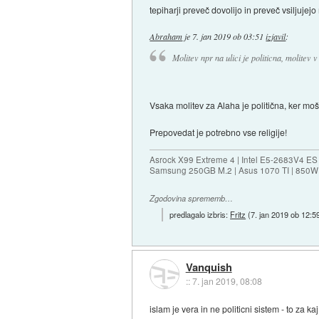
tepiharji preveč dovolijo in preveč vsiljujejo 
Abraham
je
7. jan 2019 ob 03:51
izjavil
:
Molitev npr na ulici je politicna, molitev v
Vsaka molitev za Alaha je politična, ker moš
Prepovedat je potrebno vse religije!
Asrock X99 Extreme 4 | Intel E5-2683V4 
Samsung 250GB M.2 | Asus 1070 TI | 850W 
Zgodovina sprememb…
predlagalo izbris:
Fritz
(
7. jan 2019 ob 12:5
Vanquish
::
7. jan 2019, 08:08
islam je vera in ne politicni sistem - to za ka