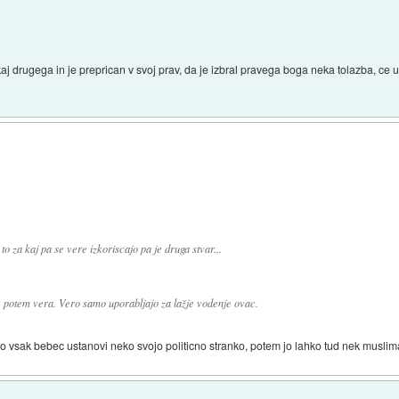
aj drugega in je preprican v svoj prav, da je izbral pravega boga neka tolazba, ce u
- to za kaj pa se vere izkoriscajo pa je druga stvar...
šele potem vera. Vero samo uporabljajo za lažje vodenje ovac.
hko vsak bebec ustanovi neko svojo politicno stranko, potem jo lahko tud nek musli