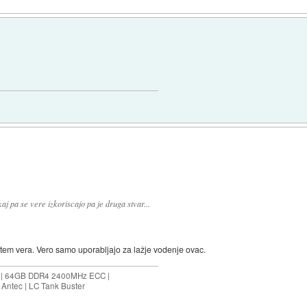
 kaj pa se vere izkoriscajo pa je druga stvar...
e potem vera. Vero samo uporabljajo za lažje vodenje ovac.
ES | 64GB DDR4 2400MHz ECC |
Antec | LC Tank Buster