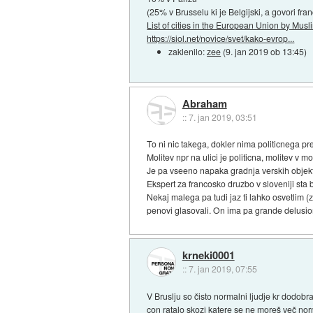
(25% v Brusselu ki je Belgijski, a govori fra
List of cities in the European Union by Mu
https://siol.net/novice/svet/kako-evrop...
zaklenilo:
zee
(
9. jan 2019 ob 13:45
)
Abraham
::
7. jan 2019, 03:51
To ni nic takega, dokler nima politicnega p
Molitev npr na ulici je politicna, molitev v mo
Je pa vseeno napaka gradnja verskih objek
Ekspert za francosko druzbo v sloveniji sta b
Nekaj malega pa tudi jaz ti lahko osvetlim (zi
penovi glasovali. On ima pa grande delusion
krneki0001
::
7. jan 2019, 07:55
V Bruslju so čisto normalni ljudje kr dodobr
con ratalo skozi katere se ne moreš več normaln