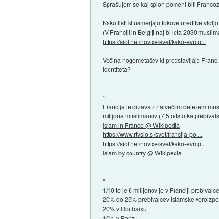
Sprašujem se kaj sploh pomeni biti Francoz
Kako tisti ki usmerjajo tokove ureditve vidi
(V Franciji in Belgiji naj bi leta 2030 musli
https://siol.net/novice/svet/kako-evrop...
Večina nogometašev ki predstavljajo Franc.
identiteta?
*
Francija je država z največjim deležem musl
milijona muslimanov (7,5 odstotka prebivals
Islam in France @ Wikipedia
https://www.rtvslo.si/svet/francija-po-...
https://siol.net/novice/svet/kako-evrop...
Islam by country @ Wikipedia
*
1/10 to je 6 milijonov je v Franciji prebivalc
20% do 25% prebivalcev islamske veroizpov
20% v Roubaixu
10% v Parizu