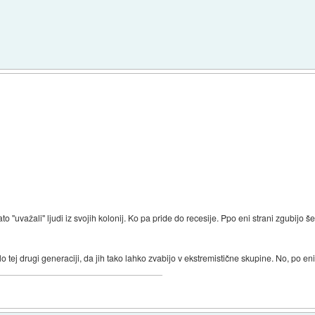
o ''uvažali'' ljudi iz svojih kolonij. Ko pa pride do recesije. Ppo eni strani zgubijo še
o tej drugi generaciji, da jih tako lahko zvabijo v ekstremistične skupine. No, po en