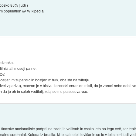
ncosko 85% ljudi )
slim population @ Wikipedia
redznaka.
lilnici ali moseji pa ne.
tov.
ostjan m zupancic in bostjan m turk, oba sta na tviterju.
vel v parizu), macron je v bistvu francoski cerar, on misli, da je zaradi sebe dobil vol
 da je oh in sploh voditelj, zdaj se mu pa sesuva vse.
a flamske nacionaliste podprli na zadnjih volitvah in vsako leto bo tega več, ker te
o sprehajat. Kolega iz bruslja, ki je stalno bil levičar in se je v tej smeri tudi vedno