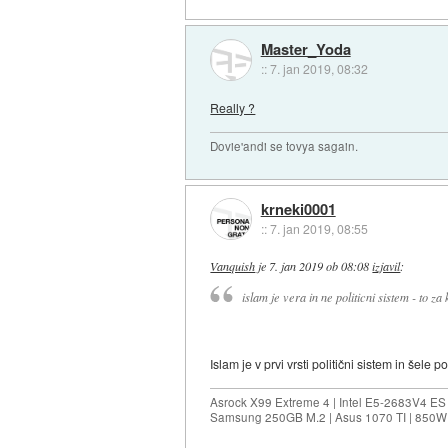
Master_Yoda
::
7. jan 2019, 08:32
Really ?
Dovie'andi se tovya sagain.
krneki0001
::
7. jan 2019, 08:55
Vanquish
je
7. jan 2019 ob 08:08
izjavil
:
islam je vera in ne politicni sistem - to za
Islam je v prvi vrsti politični sistem in šel
Asrock X99 Extreme 4 | Intel E5-2683V4 
Samsung 250GB M.2 | Asus 1070 TI | 850W 