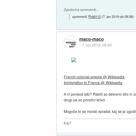
Zgodovina sprememb…
spremenil:
Poldi112
(
7. jan 2019 ob 09:38
)
maco-maco
::
7. jan 2019, 09:43
French colonial empire @ Wikipedia
Immigration to France @ Wikipedia
A ni povsod isto? Rabili so delovno silo in zat
drugi pa so priročni krivci.
Mogoče bi se morali vprašat, kaj se je zgodil
Kaj?