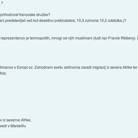
 ?
jo prihodnost francoske družbe?
mani predstavljali več kot desetino prebivalstva, 10,3 oziroma 10,2 odstotka.)?
 reprezentanco je temnopoltih, mnogi od njih muslimani (tudi npr Franck Ribbery)
imanov v Evropi oz. Zahodnem svetu večinoma zaradi migracij iz severa Afrike ter B
tva)
ev iz severne Afrike.
edi v Marseillu