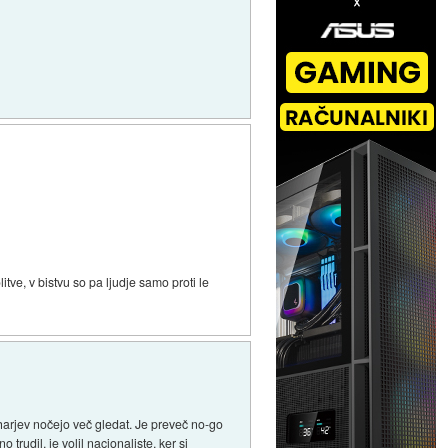
itve, v bistvu so pa ljudje samo proti le
piharjev nočejo več gledat. Je preveč no-go
 trudil, je volil nacionaliste, ker si