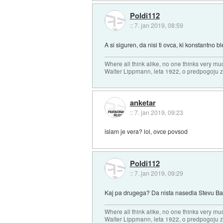
Poldi112
::
7. jan 2019, 08:59
A si siguren, da nisi ti ovca, ki konstantno 
Where all think alike, no one thinks very mu
Walter Lippmann, leta 1922, o predpogoju 
anketar
::
7. jan 2019, 09:23
islam je vera? lol, ovce povsod
Poldi112
::
7. jan 2019, 09:29
Kaj pa drugega? Da nista nasedla Stevu 
Where all think alike, no one thinks very mu
Walter Lippmann, leta 1922, o predpogoju 