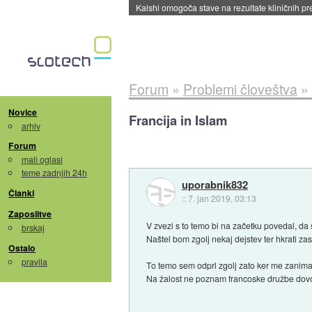
Kalshi omogoča stave na rezultate kliničnih pr
Forum
»
Problemi človeštva
»
Novice
Francija in Islam
arhiv
Forum
mali oglasi
teme zadnjih 24h
uporabnik832
Članki
::
7. jan 2019, 03:13
Zaposlitve
V zvezi s to temo bi na začetku povedal, da
brskaj
Naštel bom zgolj nekaj dejstev ter hkrati zas
Ostalo
pravila
To temo sem odprl zgolj zato ker me zanima 
Na žalost ne poznam francoske družbe dovolj 