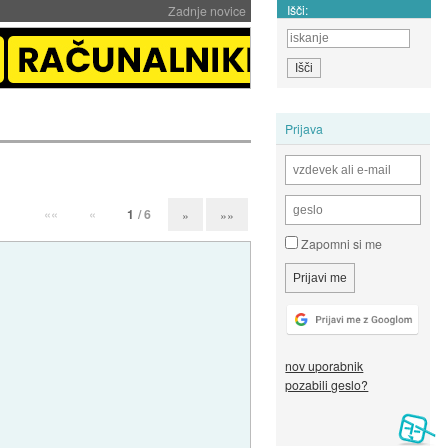
Išči:
Zadnje novice
Prijava
««
«
1
/ 6
»
»»
Zapomni si me
nov uporabnik
pozabili geslo?