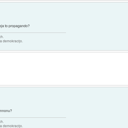
bleja to propagando?
ch.
za demokracijo.
Bannonu?
ch.
za demokracijo.