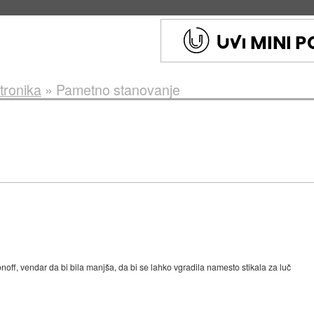
eto za večkratno uporabo
::
4. avg 2026 ob 19:41
tronika
»
Pametno stanovanje
off, vendar da bi bila manjša, da bi se lahko vgradila namesto stikala za luč