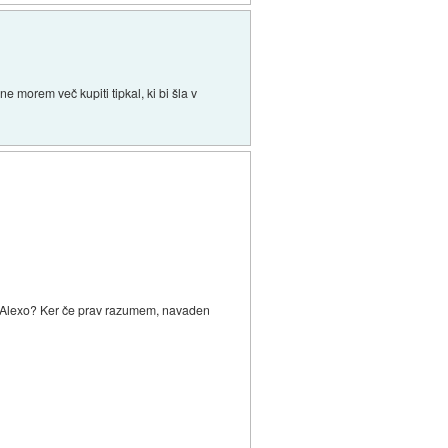
e morem več kupiti tipkal, ki bi šla v
. z Alexo? Ker če prav razumem, navaden