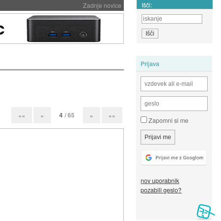
Išči:
Zadnje novice
Prijava
4
/ 65
««
«
»
»»
Zapomni si me
nov uporabnik
pozabili geslo?