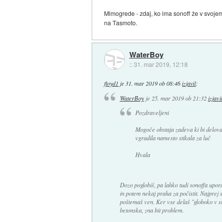
Mimogrede - zdaj, ko ima sonoff že v svojem
na Tasmoto.
WaterBoy
::
31. mar 2019, 12:18
floyd1
je
31. mar 2019 ob 08:46
izjavil
:
WaterBoy
je
25. mar 2019 ob 21:32
izjavi
Pozdraveljeni
Mogoče obstaja zadeva ki bi deloval
vgradila namesto stikala za luč
Hvala
Dozo poglobiš, pa lahko tudi sonoffa upor
in potem nekaj praha za počistit. Najprej
poštemaš ven. Ker vse delaš "globoko v st
betonska, zna bit problem.