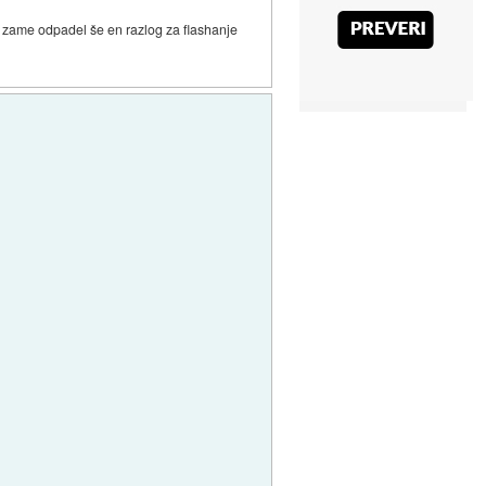
je zame odpadel še en razlog za flashanje