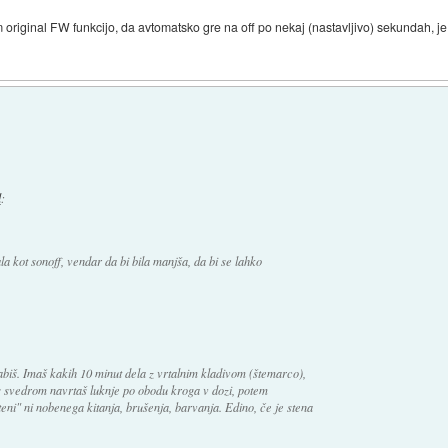
 original FW funkcijo, da avtomatsko gre na off po nekaj (nastavljivo) sekundah, 
l
:
a kot sonoff, vendar da bi bila manjša, da bi se lahko
abiš. Imaš kakih 10 minut dela z vrtalnim kladivom (štemarco),
 s svedrom navrtaš luknje po obodu kroga v dozi, potem
eni" ni nobenega kitanja, brušenja, barvanja. Edino, če je stena