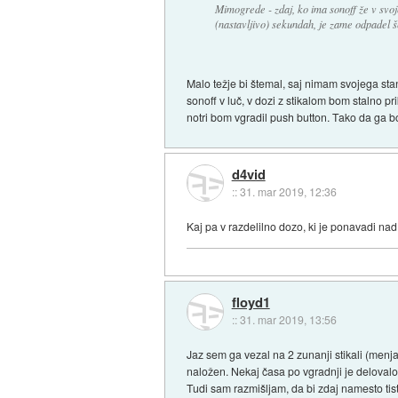
Mimogrede - zdaj, ko ima sonoff že v svoj
(nastavljivo) sekundah, je zame odpadel š
Malo težje bi štemal, saj nimam svojega sta
sonoff v luč, v dozi z stikalom bom stalno p
notri bom vgradil push button. Tako da ga bo
d4vid
::
31. mar 2019, 12:36
Kaj pa v razdelilno dozo, ki je ponavadi na
floyd1
::
31. mar 2019, 13:56
Jaz sem ga vezal na 2 zunanji stikali (menja
naložen. Nekaj časa po vgradnji je delovalo 
Tudi sam razmišljam, da bi zdaj namesto tisti