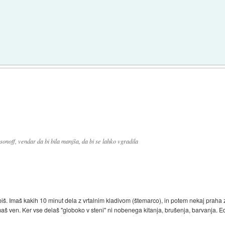
)
onoff, vendar da bi bila manjša, da bi se lahko vgradila
iš. Imaš kakih 10 minut dela z vrtalnim kladivom (štemarco), in potem nekaj praha z
š ven. Ker vse delaš "globoko v steni" ni nobenega kitanja, brušenja, barvanja. Ed