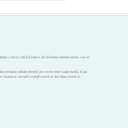
ljanje z Alexo. Od led trakov, do led lamp (nimam žarnic, vse so
hko trenutna stikala ohranil, pa vseeno imel zadaj modul, ki ga
av razumem, navaden sonoff switch ne dovoljuje potem še