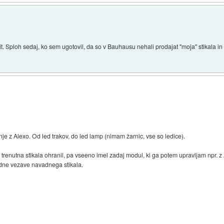
it. Sploh sedaj, ko sem ugotovil, da so v Bauhausu nehali prodajat "moja" stikala in n
anje z Alexo. Od led trakov, do led lamp (nimam žarnic, vse so ledice).
ko trenutna stikala ohranil, pa vseeno imel zadaj modul, ki ga potem upravljam npr
edne vezave navadnega stikala.