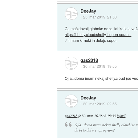
DeeJay
::
25. mar 2019, 21:50
Če maš dovolj globoke doze, lahko tole vež
https://shelly.cloud/shelly1-open-sourc...
Jih mam kr neki in delajo super.
gas2018
::
30. mar 2019, 19:55
Ojla...doma imam nekaj shelly.cloud (se vec
DeeJay
::
30. mar 2019, 22:55
gas2018
je
30. mar 2019 ob 19:55
izjavil
:
Ojla...doma imam nekaj shelly.cloud (se v
da bi to dal v en program?