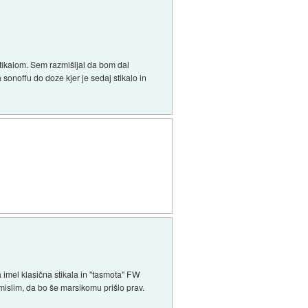
stikalom. Sem razmišljal da bom dal
 sonoffu do doze kjer je sedaj stikalo in
 imel klasična stikala in "tasmota" FW
mislim, da bo še marsikomu prišlo prav.