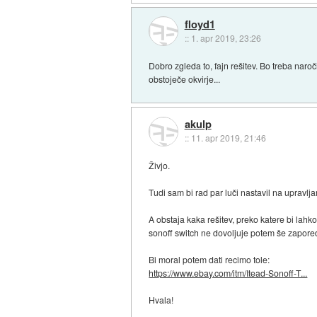
floyd1
::
1. apr 2019, 23:26
Dobro zgleda to, fajn rešitev. Bo treba naroč
obstoječe okvirje...
akulp
::
11. apr 2019, 21:46
Živjo.
Tudi sam bi rad par luči nastavil na upravlj
A obstaja kaka rešitev, preko katere bi lah
sonoff switch ne dovoljuje potem še zapor
Bi moral potem dati recimo tole:
https://www.ebay.com/itm/Itead-Sonoff-T...
Hvala!