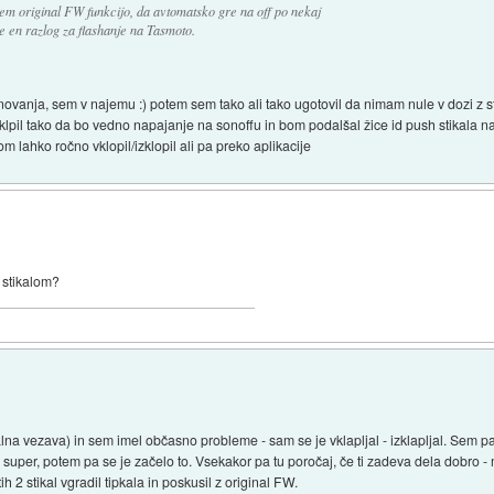
em original FW funkcijo, da avtomatsko gre na off po nekaj
e en razlog za flashanje na Tasmoto.
novanja, sem v najemu :) potem sem tako ali tako ugotovil da nimam nule v dozi z 
riklpil tako da bo vedno napajanje na sonoffu in bom podalšal žice id push stikala na
m lahko ročno vklopil/izklopil ali pa preko aplikacije
d stikalom?
lna vezava) in sem imel občasno probleme - sam se je vklapljal - izklapljal. Sem pa
super, potem pa se je začelo to. Vsekakor pa tu poročaj, če ti zadeva dela dobro - 
h 2 stikal vgradil tipkala in poskusil z original FW.