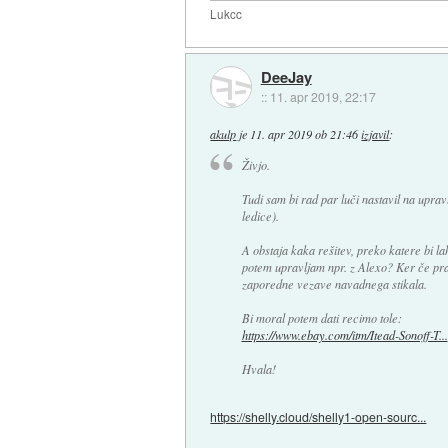
Lukcc
DeeJay
::
11. apr 2019, 22:17
akulp
je
11. apr 2019 ob 21:46
izjavil
:
Živjo.
Tudi sam bi rad par luči nastavil na uprav
ledice).
A obstaja kaka rešitev, preko katere bi la
potem upravljam npr. z Alexo? Ker če pr
zaporedne vezave navadnega stikala.
Bi moral potem dati recimo tole:
https://www.ebay.com/itm/Itead-Sonoff-T...
Hvala!
https://shelly.cloud/shelly1-open-sourc...