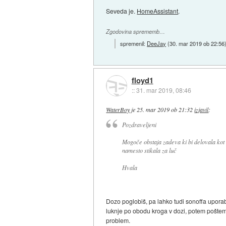
Seveda je.
HomeAssistant
.
Zgodovina sprememb…
spremenil:
DeeJay
(
30. mar 2019 ob 22:56
floyd1
::
31. mar 2019, 08:46
WaterBoy
je
25. mar 2019 ob 21:32
izjavil
:
Pozdraveljeni
Mogoče obstaja zadeva ki bi delovala kot s
namesto stikala za luč
Hvala
Dozo poglobiš, pa lahko tudi sonoffa uporab
luknje po obodu kroga v dozi, potem poštema
problem.