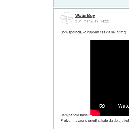
WaterBoy
::
31. mar 2019, 14:22
Bom sporočil, ko najdem čas da se lotim :)
Sem pa tole našel:
Pretvori navadno on/off stikalo da deluje kot 