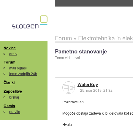
Evropska vesoljska agencija razvija svojo rak
Forum
»
Elektrotehnika in elek
Novice
Pametno stanovanje
arhiv
Temo vidijo: vsi
Forum
mali oglasi
teme zadnjih 24h
Članki
WaterBoy
::
25. mar 2019, 21:32
Zaposlitve
brskaj
Pozdraveljeni
Ostalo
pravila
Mogoče obstaja zadeva ki bi delovala kot son
Hvala