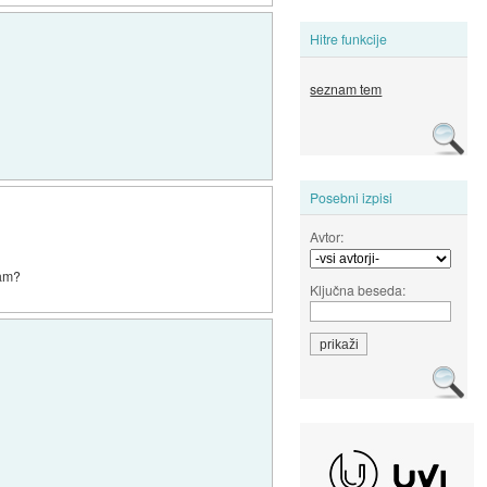
Hitre funkcije
seznam tem
Posebni izpisi
Avtor:
ram?
Ključna beseda: