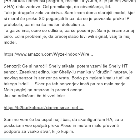
(HA ali kak namenski program, recimo TinyCam, ki je potem zvezan
v HA) rihta zadeve. Od premikanja, do obveščanja, itd.
Tale je drugače zelo zanimiva. Sam imam doma starejši model, kjer
si moral še preko SD poganjati linux, da se je povezala preko IP
protokola, pa nima še motion detection-a.
Ta ga že ima, ocne so odlične, pa še poceni je. Sam jo imam zunaj
celo. Edini problem je, da precej slabo lovi wifi signal, vsaj ta moj
model.
https://www.amazon.com/Wyze-Indoor-Wire...
Senozrji: Če si naročlil Shelly stikala, potem vzemi še Shelly HT
senzor. Zaenkrat edino, kar Shelly-ju manjka v "družini" naprav, je
moving senzor in senzor za vrata. Bodo po mojem kmalu tudi kaj
takega izdali ... Sicer pa teh senzorjev imaš pa res malo morje.
Malo poglej na amazon in preveri ocene.
Jaz se odločam, če bi vzel tole:
https://b2b.elkotex.si/xiamm-smart-set-...
Sam ne vem če bo uspel najti čas, da skonfiguriram HA, zato
poskušam vse speljati preko Alexe in moram malo preveriti
podporo za vsako stvar, ki jo kupim.