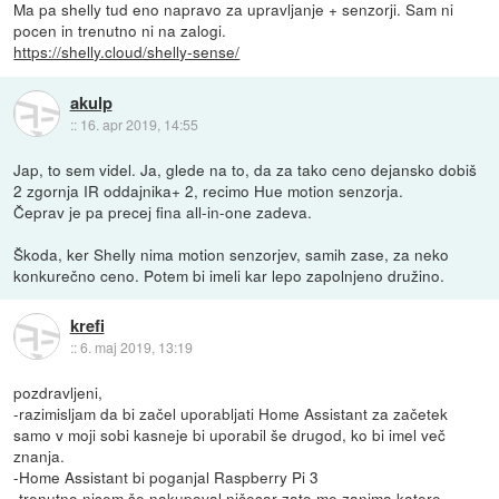
Ma pa shelly tud eno napravo za upravljanje + senzorji. Sam ni
pocen in trenutno ni na zalogi.
https://shelly.cloud/shelly-sense/
akulp
::
16. apr 2019, 14:55
Jap, to sem videl. Ja, glede na to, da za tako ceno dejansko dobiš
2 zgornja IR oddajnika+ 2, recimo Hue motion senzorja.
Čeprav je pa precej fina all-in-one zadeva.
Škoda, ker Shelly nima motion senzorjev, samih zase, za neko
konkurečno ceno. Potem bi imeli kar lepo zapolnjeno družino.
krefi
::
6. maj 2019, 13:19
pozdravljeni,
-razimisljam da bi začel uporabljati Home Assistant za začetek
samo v moji sobi kasneje bi uporabil še drugod, ko bi imel več
znanja.
-Home Assistant bi poganjal Raspberry Pi 3
-trenutno nisem še nakupoval ničesar zato me zanima katere