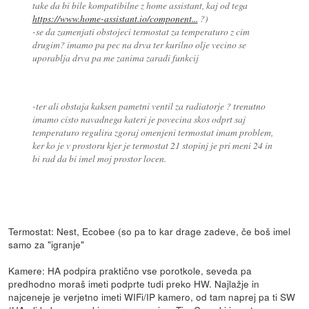
take da bi bile kompatibilne z home assistant, kaj od tega
https://www.home-assistant.io/component...
?)
-se da zamenjati obstojeci termostat za temperaturo z cim
drugim? imamo pa pec na drva ter kurilno olje vecino se
uporablja drva pa me zanima zaradi funkcij
-ter ali obstaja kaksen pametni ventil za radiatorje ? trenutno
imamo cisto navadnega kateri je povecina skos odprt saj
temperaturo regulira zgoraj omenjeni termostat imam problem,
ker ko je v prostoru kjer je termostat 21 stopinj je pri meni 24 in
bi rad da bi imel moj prostor locen.
Termostat: Nest, Ecobee (so pa to kar drage zadeve, če boš imel
samo za "igranje"
Kamere: HA podpira praktično vse porotkole, seveda pa
predhodno moraš imeti podprte tudi preko HW. Najlažje in
najceneje je verjetno imeti WIFi/IP kamero, od tam naprej pa ti SW