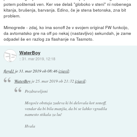
potem poštemaš ven. Ker vse delaš "globoko v steni" ni nobenega
kitanja, brušenja, barvanja. Edino, če je stena betonska, zna bit
problem.
Mimogrede - zdaj, ko ima sonoff že v svojem original FW funkcijo,
da avtomatsko gre na off po nekaj (nastavljivo) sekundah, je zame
odpadel še en razlog za flashanje na Tasmoto.
WaterBoy
::
31. mar 2019, 12:18
floyd1
je
31. mar 2019 ob 08:46
izjavil
:
WaterBoy
je
25. mar 2019 ob 21:32
izjavil
:
Pozdraveljeni
Mogoče obstaja zadeva ki bi delovala kot sonoff,
vendar da bi bila manjša, da bi se lahko vgradila
namesto stikala za luč
Hvala