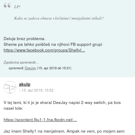
LP!
Kako se zadeva obnese s križnimi / menjalnimi stikali?
Deluje brez problema.
Sheme pa lahko poiščeš na njihovi FB support grupi
https://www.facebook.com/groups/ShellyI...
Zgodovina sprememb…
spremenil:
DeeJay
(
15. apr 2019 ob 15:31
)
akulp
::
15. apr 2019, 15:52
V tej temi, ki ti jo je sharal DeeJay napisi 2-way swtich, pa bos
nasel tole:
https://scontent.flju1-1.fna.fbcdn.net/...
Jaz imam Shelly1 na menjalnem. Ampak ne vem, po mojem sem