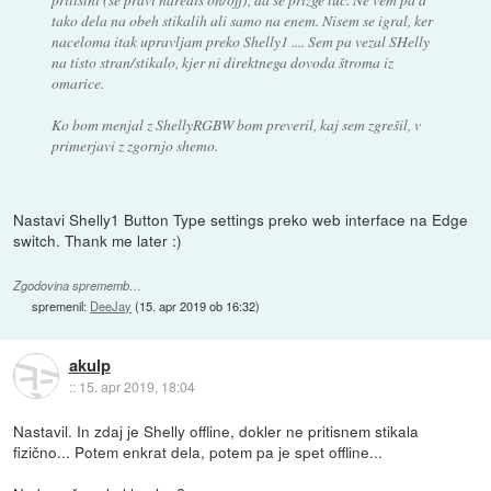
tako dela na obeh stikalih ali samo na enem. Nisem se igral, ker
naceloma itak upravljam preko Shelly1 .... Sem pa vezal SHelly
na tisto stran/stikalo, kjer ni direktnega dovoda štroma iz
omarice.
Ko bom menjal z ShellyRGBW bom preveril, kaj sem zgrešil, v
primerjavi z zgornjo shemo.
Nastavi Shelly1 Button Type settings preko web interface na Edge
switch. Thank me later :)
Zgodovina sprememb…
spremenil:
DeeJay
(
15. apr 2019 ob 16:32
)
akulp
::
15. apr 2019, 18:04
Nastavil. In zdaj je Shelly offline, dokler ne pritisnem stikala
fizično... Potem enkrat dela, potem pa je spet offline...