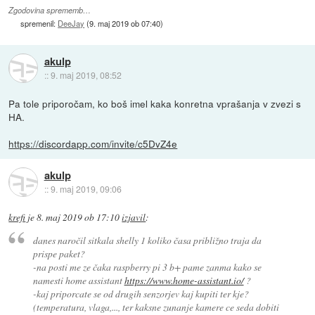
Zgodovina sprememb…
spremenil:
DeeJay
(
9. maj 2019 ob 07:40
)
akulp
::
9. maj 2019, 08:52
Pa tole priporočam, ko boš imel kaka konretna vprašanja v zvezi s
HA.
https://discordapp.com/invite/c5DvZ4e
akulp
::
9. maj 2019, 09:06
krefi
je
8. maj 2019 ob 17:10
izjavil
:
danes naročil sitkala shelly 1 koliko časa približno traja da
prispe paket?
-na posti me ze čaka raspberry pi 3 b+ pame zanma kako se
namesti home assistant
https://www.home-assistant.io/
?
-kaj priporcate se od drugih senzorjev kaj kupiti ter kje?
(temperatura, vlaga,..., ter kaksne zunanje kamere ce seda dobiti