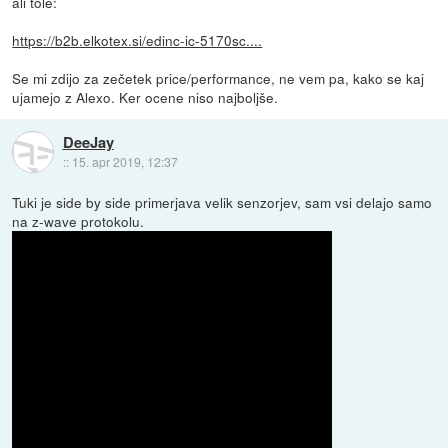
ali tole:
https://b2b.elkotex.si/edinc-ic-5170sc....
Se mi zdijo za zečetek price/performance, ne vem pa, kako se kaj
ujamejo z Alexo. Ker ocene niso najboljše.
DeeJay
::
15. apr 2019, 12:37
Tuki je side by side primerjava velik senzorjev, sam vsi delajo samo
na z-wave protokolu.