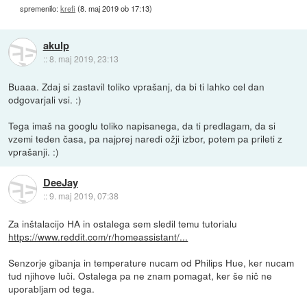
spremenilo:
krefi
(
8. maj 2019 ob 17:13
)
akulp
::
8. maj 2019, 23:13
Buaaa. Zdaj si zastavil toliko vprašanj, da bi ti lahko cel dan
odgovarjali vsi. :)
Tega imaš na googlu toliko napisanega, da ti predlagam, da si
vzemi teden časa, pa najprej naredi ožji izbor, potem pa prileti z
vprašanji. :)
DeeJay
::
9. maj 2019, 07:38
Za inštalacijo HA in ostalega sem sledil temu tutorialu
https://www.reddit.com/r/homeassistant/...
Senzorje gibanja in temperature nucam od Philips Hue, ker nucam
tud njihove luči. Ostalega pa ne znam pomagat, ker še nič ne
uporabljam od tega.