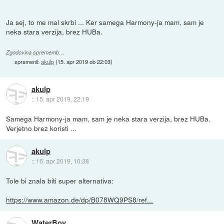
Ja sej, to me mal skrbi ... Ker samega Harmony-ja mam, sam je
neka stara verzija, brez HUBa.
Zgodovina sprememb…
spremenil:
akulp
(
15. apr 2019 ob 22:03
)
akulp
::
15. apr 2019, 22:19
Samega Harmony-ja mam, sam je neka stara verzija, brez HUBa.
Verjetno brez koristi ...
akulp
::
16. apr 2019, 10:38
Tole bi znala biti super alternativa:
https://www.amazon.de/dp/B078WQ9PS8/ref...
WaterBoy