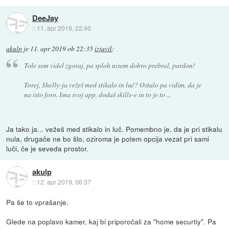
DeeJay
::
11. apr 2019, 22:40
akulp
je
11. apr 2019 ob 22:35
izjavil
:
Tole sem videl zgoraj, pa sploh nisem dobro prebral, pardon!
Torej, Shelly-ja vežeš med stikalo in luč? Ostalo pa vidim, da je
na isto foro. Ima svoj app, dodaš skills-e in to je to ...
Ja tako ja... vežeš med stikalo in luč. Pomembno je, da je pri stikalu
nula, drugače ne bo šlo, oziroma je potem opcija vezat pri sami
luči, če je seveda prostor.
akulp
::
12. apr 2019, 06:37
Pa še to vprašanje.
Glede na poplavo kamer, kaj bi priporočali za "home securtiy". Pa