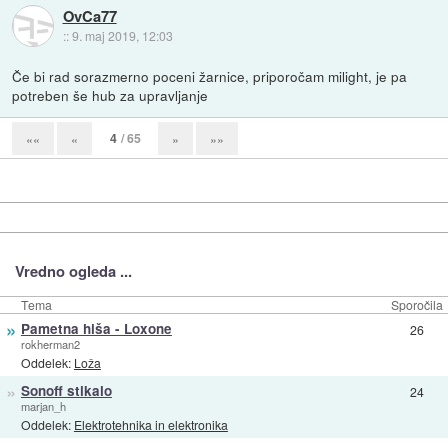
OvCa77
::
9. maj 2019, 12:03
Če bi rad sorazmerno poceni žarnice, priporočam milight, je pa
potreben še hub za upravljanje
4
/ 65
««
«
»
»»
Vredno ogleda ...
Tema
Sporočila
»
Pametna hiša - Loxone
26
rokherman2
Oddelek:
Loža
»
Sonoff stikalo
24
marjan_h
Oddelek:
Elektrotehnika in elektronika