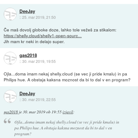
DeeJay
::
25. mar 2019, 21:50
Če maš dovolj globoke doze, lahko tole vežeš za stikalom:
https://shelly.cloud/shelly1-open-sourc...
Jih mam kr neki in delajo super.
gas2018
::
30. mar 2019, 19:55
Ojla...doma imam nekaj shelly.cloud (se vec ji pride kmalu) in pa
Philips hue. A obstaja kaksna moznost da bi to dal v en program?
DeeJay
::
30. mar 2019, 22:55
gas2018
je
30. mar 2019 ob 19:55
izjavil
:
Ojla...doma imam nekaj shelly.cloud (se vec ji pride kmalu) in
pa Philips hue. A obstaja kaksna moznost da bi to dal v en
program?