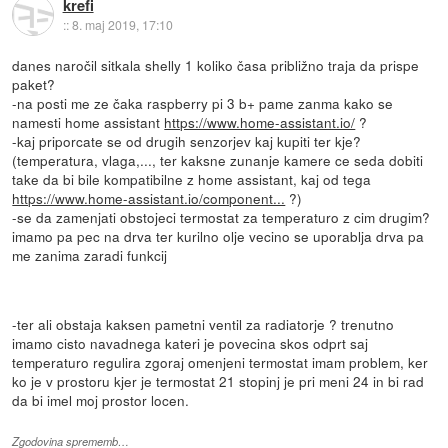
krefi
::
8. maj 2019, 17:10
danes naročil sitkala shelly 1 koliko časa približno traja da prispe
paket?
-na posti me ze čaka raspberry pi 3 b+ pame zanma kako se
namesti home assistant
https://www.home-assistant.io/
?
-kaj priporcate se od drugih senzorjev kaj kupiti ter kje?
(temperatura, vlaga,..., ter kaksne zunanje kamere ce seda dobiti
take da bi bile kompatibilne z home assistant, kaj od tega
https://www.home-assistant.io/component...
?)
-se da zamenjati obstojeci termostat za temperaturo z cim drugim?
imamo pa pec na drva ter kurilno olje vecino se uporablja drva pa
me zanima zaradi funkcij
-ter ali obstaja kaksen pametni ventil za radiatorje ? trenutno
imamo cisto navadnega kateri je povecina skos odprt saj
temperaturo regulira zgoraj omenjeni termostat imam problem, ker
ko je v prostoru kjer je termostat 21 stopinj je pri meni 24 in bi rad
da bi imel moj prostor locen.
Zgodovina sprememb…