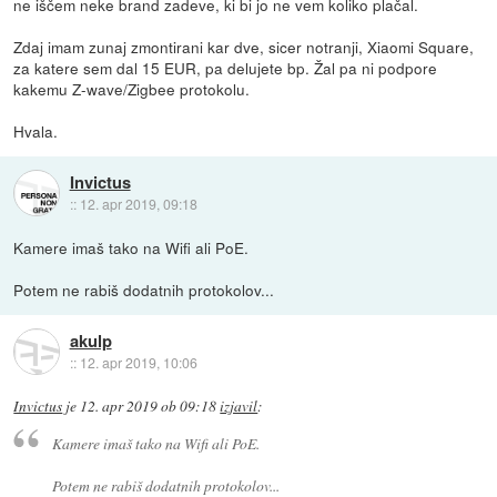
ne iščem neke brand zadeve, ki bi jo ne vem koliko plačal.
Zdaj imam zunaj zmontirani kar dve, sicer notranji, Xiaomi Square,
za katere sem dal 15 EUR, pa delujete bp. Žal pa ni podpore
kakemu Z-wave/Zigbee protokolu.
Hvala.
Invictus
::
12. apr 2019, 09:18
Kamere imaš tako na Wifi ali PoE.
Potem ne rabiš dodatnih protokolov...
akulp
::
12. apr 2019, 10:06
Invictus
je
12. apr 2019 ob 09:18
izjavil
:
Kamere imaš tako na Wifi ali PoE.
Potem ne rabiš dodatnih protokolov...