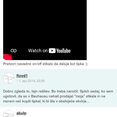
Pretvori navadno on/off stikalo da deluje kot tipka :)
floyd1
::
1. apr 2019, 23:26
Dobro zgleda to, fajn rešitev. Bo treba naročit. Sploh sedaj, ko sem
ugotovil, da so v Bauhausu nehali prodajat "moja" stikala in ne
morem več kupiti tipkal, ki bi šla v obstoječe okvirje...
akulp