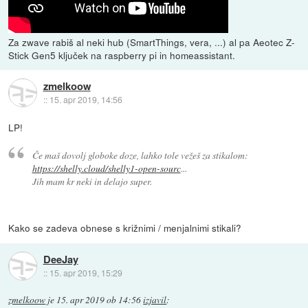
Za zwave rabiš al neki hub (SmartThings, vera, ...) al pa Aeotec Z-
Stick Gen5 ključek na raspberry pi in homeassistant.
zmelkoow
::
15. apr 2019, 14:56
LP!
Če maš dovolj globoke doze, lahko tole vežeš za stikalom:
https://shelly.cloud/shelly1-open-sourc
...
Jih mam kr neki in delajo super
.
Kako se zadeva obnese s križnimi / menjalnimi stikali?
DeeJay
::
15. apr 2019, 15:29
zmelkoow
je
15. apr 2019 ob 14:56
izjavil
: