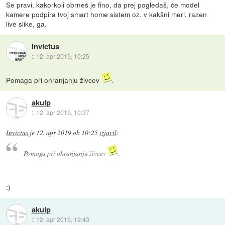
Se pravi, kakorkoli obrneš je fino, da prej pogledaš, če model
kamere podpira tvoj smart home sistem oz. v kakšni meri, razen
live slike, ga.
Invictus
::
12. apr 2019, 10:25
Pomaga pri ohranjanju živcev
.
akulp
::
12. apr 2019, 10:37
Invictus
je
12. apr 2019 ob 10:25
izjavil
:
Pomaga pri ohranjanju živcev
.
:)
akulp
::
12. apr 2019, 19:43