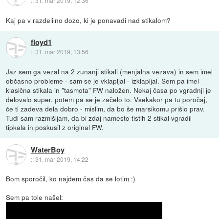
::
31. mar 2019, 12:36
Kaj pa v razdelilno dozo, ki je ponavadi nad stikalom?
floyd1
::
31. mar 2019, 13:56
Jaz sem ga vezal na 2 zunanji stikali (menjalna vezava) in sem imel
občasno probleme - sam se je vklapljal - izklapljal. Sem pa imel
klasična stikala in "tasmota" FW naložen. Nekaj časa po vgradnji je
delovalo super, potem pa se je začelo to. Vsekakor pa tu poročaj,
če ti zadeva dela dobro - mislim, da bo še marsikomu prišlo prav.
Tudi sam razmišljam, da bi zdaj namesto tistih 2 stikal vgradil
tipkala in poskusil z original FW.
WaterBoy
::
31. mar 2019, 14:22
Bom sporočil, ko najdem čas da se lotim :)
Sem pa tole našel: