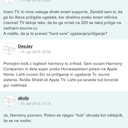
Imam TV, ki nima nekega direkt smart supporta. Zamislil sem si, da
ga bo Alexa prižigala ugašala, kar direktno preko smart vtičnice
(namreč TV deluje tako, da ko ga vrneš na 220 se takoj prižge na
zadnjem source-u).
A mislite, da je to preveč "hard core" ugašanje/prižiganje?
DeeJay
::
15. apr 2019, 20:59
Pomojem bolš z logitech harmony to zrihtaš. Sam nucam Harmony
Companion in dela super preko Homeassistant potem na Apple
Home. Lahk nucam Siri za prižiganje in ugašanje Tv, sound
sistema, Nvidia Shield ali Apple TV. Lahk pa seveda tud konzole
gor naštimaš.
akulp
::
15. apr 2019, 21:14
Ja, Harmony poznam. Potem se njegov "hub" obnaša kot oddajnik,
če se ne motim.