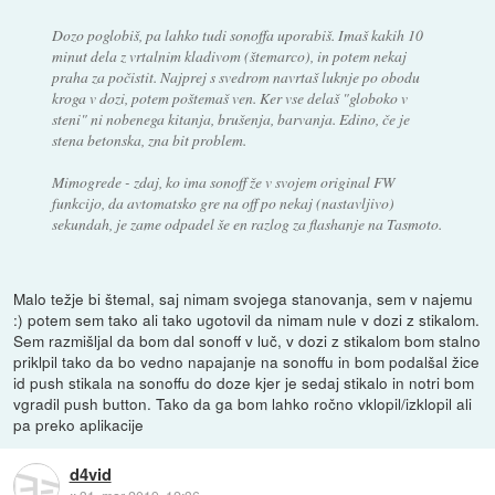
Dozo poglobiš, pa lahko tudi sonoffa uporabiš. Imaš kakih 10
minut dela z vrtalnim kladivom (štemarco), in potem nekaj
praha za počistit. Najprej s svedrom navrtaš luknje po obodu
kroga v dozi, potem poštemaš ven. Ker vse delaš "globoko v
steni" ni nobenega kitanja, brušenja, barvanja. Edino, če je
stena betonska, zna bit problem.
Mimogrede - zdaj, ko ima sonoff že v svojem original FW
funkcijo, da avtomatsko gre na off po nekaj (nastavljivo)
sekundah, je zame odpadel še en razlog za flashanje na Tasmoto.
Malo težje bi štemal, saj nimam svojega stanovanja, sem v najemu
:) potem sem tako ali tako ugotovil da nimam nule v dozi z stikalom.
Sem razmišljal da bom dal sonoff v luč, v dozi z stikalom bom stalno
priklpil tako da bo vedno napajanje na sonoffu in bom podalšal žice
id push stikala na sonoffu do doze kjer je sedaj stikalo in notri bom
vgradil push button. Tako da ga bom lahko ročno vklopil/izklopil ali
pa preko aplikacije
d4vid