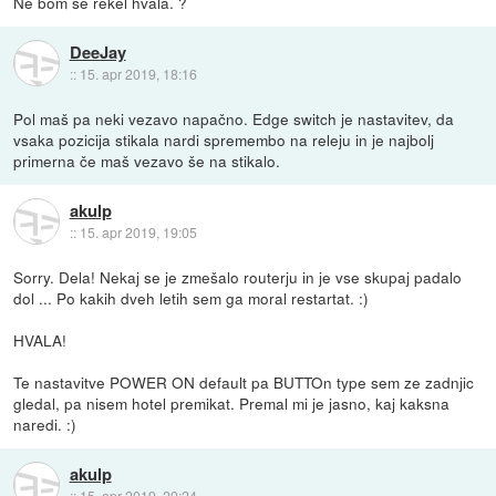
Ne bom še rekel hvala. ?
DeeJay
::
15. apr 2019, 18:16
Pol maš pa neki vezavo napačno. Edge switch je nastavitev, da
vsaka pozicija stikala nardi spremembo na releju in je najbolj
primerna če maš vezavo še na stikalo.
akulp
::
15. apr 2019, 19:05
Sorry. Dela! Nekaj se je zmešalo routerju in je vse skupaj padalo
dol ... Po kakih dveh letih sem ga moral restartat. :)
HVALA!
Te nastavitve POWER ON default pa BUTTOn type sem ze zadnjic
gledal, pa nisem hotel premikat. Premal mi je jasno, kaj kaksna
naredi. :)
akulp
::
15. apr 2019, 20:24