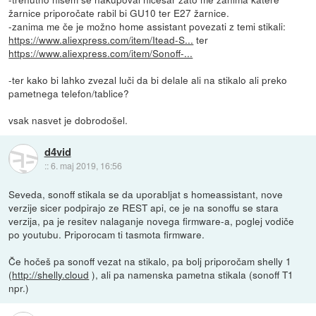
žarnice priporočate rabil bi GU10 ter E27 žarnice.
-zanima me če je možno home assistant povezati z temi stikali:
https://www.aliexpress.com/item/Itead-S...
ter
https://www.aliexpress.com/item/Sonoff-...
-ter kako bi lahko zvezal luči da bi delale ali na stikalo ali preko
pametnega telefon/tablice?
vsak nasvet je dobrodošel.
d4vid
::
6. maj 2019, 16:56
Seveda, sonoff stikala se da uporabljat s homeassistant, nove
verzije sicer podpirajo ze REST api, ce je na sonoffu se stara
verzija, pa je resitev nalaganje novega firmware-a, poglej vodiče
po youtubu. Priporocam ti tasmota firmware.
Če hočeš pa sonoff vezat na stikalo, pa bolj priporočam shelly 1
(
http://shelly.cloud
), ali pa namenska pametna stikala (sonoff T1
npr.)