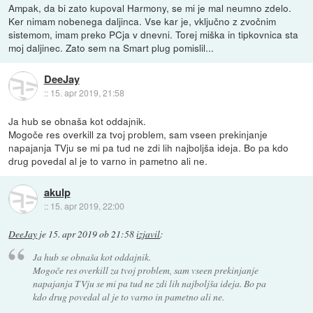
Ampak, da bi zato kupoval Harmony, se mi je mal neumno zdelo.
Ker nimam nobenega daljinca. Vse kar je, vključno z zvočnim
sistemom, imam preko PCja v dnevni. Torej miška in tipkovnica sta
moj daljinec. Zato sem na Smart plug pomislil...
DeeJay
::
15. apr 2019, 21:58
Ja hub se obnaša kot oddajnik.
Mogoče res overkill za tvoj problem, sam vseen prekinjanje
napajanja TVju se mi pa tud ne zdi lih najboljša ideja. Bo pa kdo
drug povedal al je to varno in pametno ali ne.
akulp
::
15. apr 2019, 22:00
DeeJay
je
15. apr 2019 ob 21:58
izjavil
:
Ja hub se obnaša kot oddajnik.
Mogoče res overkill za tvoj problem, sam vseen prekinjanje
napajanja TVju se mi pa tud ne zdi lih najboljša ideja. Bo pa
kdo drug povedal al je to varno in pametno ali ne.