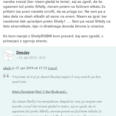
narobe zvezal (ker nisem gledal te teme), saj se zgodi, da če
ugasnem luč preko SHelly, moram potem na fizičnem stikalu 2x
pritistni (se pravi naredis on/off), da se prizge luc. Ne vem pa a
tako dela na obeh stikalih ali samo na enem. Nisem se igral, ker
naceloma itak upravljam preko Shelly1 .... Sem pa vezal SHelly na
tisto stran/stikalo, kjer ni direktnega dovoda štroma iz omarice.
Ko bom menjal z ShellyRGBW bom preveril, kaj sem zgrešil, v
primerjavi z zgornjo shemo.
DeeJay
::
15. apr 2019, 16:31
akulp
je
15. apr 2019 ob 15:52
izjavil
:
V tej temi, ki ti jo je sharal DeeJay napisi 2-way swtich, pa bos
nasel tole:
https://scontent.flju1-1.fna.fbcdn.net/...
Jaz imam Shelly1 na menjalnem. Ampak ne vem, po mojem sem
narobe zvezal (ker nisem gledal te teme), saj se zgodi, da če
ugasnem luč preko SHelly, moram potem na fizičnem stikalu 2x
pritistni (se pravi naredis on/off), da se prizge luc. Ne vem pa a