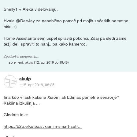
Shelly1 + Alexa v delovanju.
Hvala @DeeJay za nesebično pomoč pri mojih začetkih pametne
hiše. :)
Home Assistanta sem uspel spraviti pokonci. Zdaj pa sledi zame
težji del, spraviti to nanj...pa kako kamerco.
Zgodovina sprememb…
spremenil:
akulp
(
12. apr 2019 ob 19:46
)
akulp
::
15. apr 2019, 08:25
Ima kdo v lasti kakšne Xiaomi ali Edimax pametne senzorje?
Kakšna izkušnja ...
Gledam tole:
https://b2b.elkotex.si/xiamm-smart-set-...