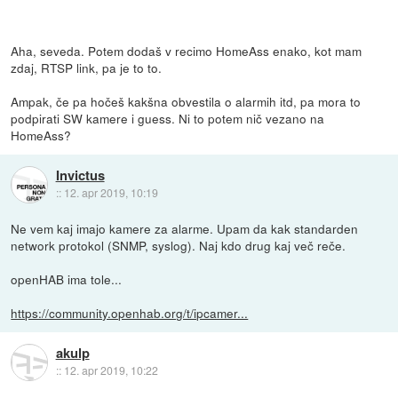
Aha, seveda. Potem dodaš v recimo HomeAss enako, kot mam
zdaj, RTSP link, pa je to to.
Ampak, če pa hočeš kakšna obvestila o alarmih itd, pa mora to
podpirati SW kamere i guess. Ni to potem nič vezano na
HomeAss?
Invictus
::
12. apr 2019, 10:19
Ne vem kaj imajo kamere za alarme. Upam da kak standarden
network protokol (SNMP, syslog). Naj kdo drug kaj več reče.
openHAB ima tole...
https://community.openhab.org/t/ipcamer...
akulp
::
12. apr 2019, 10:22