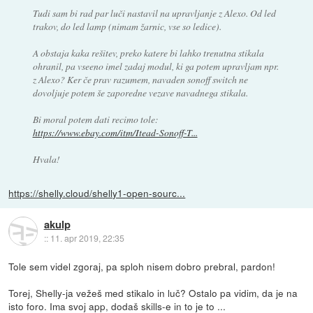
Tudi sam bi rad par luči nastavil na upravljanje z Alexo. Od led
trakov, do led lamp (nimam žarnic, vse so ledice).
A obstaja kaka rešitev, preko katere bi lahko trenutna stikala
ohranil, pa vseeno imel zadaj modul, ki ga potem upravljam npr.
z Alexo? Ker če prav razumem, navaden sonoff switch ne
dovoljuje potem še zaporedne vezave navadnega stikala.
Bi moral potem dati recimo tole:
https://www.ebay.com/itm/Itead-Sonoff-T...
Hvala!
https://shelly.cloud/shelly1-open-sourc...
akulp
::
11. apr 2019, 22:35
Tole sem videl zgoraj, pa sploh nisem dobro prebral, pardon!
Torej, Shelly-ja vežeš med stikalo in luč? Ostalo pa vidim, da je na
isto foro. Ima svoj app, dodaš skills-e in to je to ...