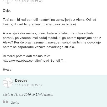
::
11. apr 2019, 21:46
Živjo.
Tudi sam bi rad par luči nastavil na upravljanje z Alexo. Od led
trakov, do led lamp (nimam žarnic, vse so ledice).
A obstaja kaka rešitev, preko katere bi lahko trenutna stikala
ohranil, pa vseeno imel zadaj modul, ki ga potem upravljam npr. z
Alexo? Ker če prav razumem, navaden sonoff switch ne dovoljuje
potem še zaporedne vezave navadnega stikala.
Bi moral potem dati recimo tole:
https://www.ebay.com/itm/Itead-Sonoff-T...
Hvala!
DeeJay
::
11. apr 2019, 22:17
akulp
je
11. apr 2019 ob 21:46
izjavil
:
Živjo.