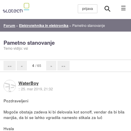
☰
Forum
»
Elektrotehnika in elektronika
»
Pametno stanovanje
Pametno stanovanje
Temo vidijo: vsi
4
/ 65
««
«
»
»»
WaterBoy
::
25. mar 2019, 21:32
Pozdraveljeni
Mogoče obstaja zadeva ki bi delovala kot sonoff, vendar da bi bila
manjša, da bi se lahko vgradila namesto stikala za luč
Hvala