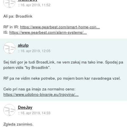
::
16. apr 2019, 11:52
Ali pa: Broadlink
RF in IR:
https://www.gearbest.com/smart-home-con...
IS:
https://www.gearbest.com/alarm-systems/...
akulp
::
16. apr 2019, 12:05
Sej tisti gor je tudi BroadLink, ne vem zakaj ma tako ime. Spodaj pa
potem vidis "by Broadlink".
RF pa ne vidim neke potrebe, po mojem bom kar navadnega vzel.
Celo pri nas ga imajo za normalno ceno:
https://www.udobno-bivanje.eu/trgovina/...
DeeJay
::
16. apr 2019, 14:33
Zgleda zanimivo.