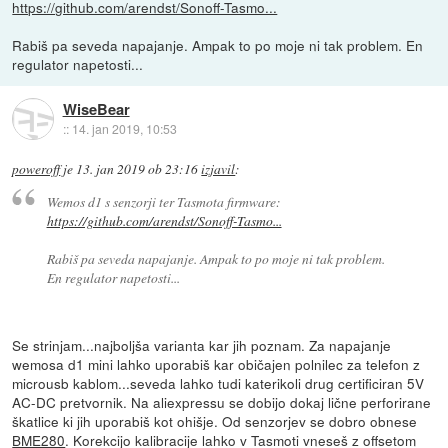
https://github.com/arendst/Sonoff-Tasmo...
Rabiš pa seveda napajanje. Ampak to po moje ni tak problem. En
regulator napetosti...
WiseBear
::
14. jan 2019, 10:53
poweroff
je
13. jan 2019 ob 23:16
izjavil
:
Wemos d1 s senzorji ter Tasmota firmware:
https://github.com/arendst/Sonoff-Tasmo...
Rabiš pa seveda napajanje. Ampak to po moje ni tak problem.
En regulator napetosti...
Se strinjam...najboljša varianta kar jih poznam. Za napajanje
wemosa d1 mini lahko uporabiš kar običajen polnilec za telefon z
microusb kablom...seveda lahko tudi katerikoli drug certificiran 5V
AC-DC pretvornik. Na aliexpressu se dobijo dokaj lične perforirane
škatlice ki jih uporabiš kot ohišje. Od senzorjev se dobro obnese
BME280
. Korekcijo kalibracije lahko v Tasmoti vneseš z offsetom