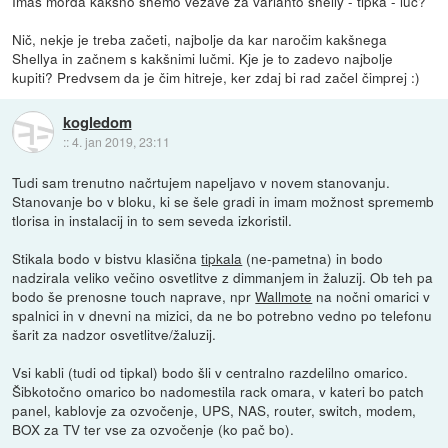
Imaš morda kakšno shemo vezave za varianto shelly - tipka - luč?
Nič, nekje je treba začeti, najbolje da kar naročim kakšnega
Shellya in začnem s kakšnimi lučmi. Kje je to zadevo najbolje
kupiti? Predvsem da je čim hitreje, ker zdaj bi rad začel čimprej :)
kogledom
::
4. jan 2019, 23:11
Tudi sam trenutno načrtujem napeljavo v novem stanovanju.
Stanovanje bo v bloku, ki se šele gradi in imam možnost sprememb
tlorisa in instalacij in to sem seveda izkoristil.
Stikala bodo v bistvu klasična
tipkala
(ne-pametna) in bodo
nadzirala veliko večino osvetlitve z dimmanjem in žaluzij. Ob teh pa
bodo še prenosne touch naprave, npr
Wallmote
na nočni omarici v
spalnici in v dnevni na mizici, da ne bo potrebno vedno po telefonu
šarit za nadzor osvetlitve/žaluzij.
Vsi kabli (tudi od tipkal) bodo šli v centralno razdelilno omarico.
Šibkotočno omarico bo nadomestila rack omara, v kateri bo patch
panel, kablovje za ozvočenje, UPS, NAS, router, switch, modem,
BOX za TV ter vse za ozvočenje (ko pač bo).