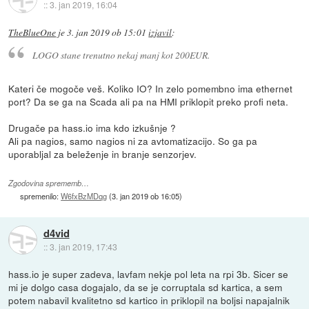
::
3. jan 2019, 16:04
TheBlueOne
je
3. jan 2019 ob 15:01
izjavil
:
LOGO stane trenutno nekaj manj kot 200EUR.
Kateri če mogoče veš. Koliko IO? In zelo pomembno ima ethernet
port? Da se ga na Scada ali pa na HMI priklopit preko profi neta.
Drugače pa hass.io ima kdo izkušnje ?
Ali pa nagios, samo nagios ni za avtomatizacijo. So ga pa
uporabljal za beleženje in branje senzorjev.
Zgodovina sprememb…
spremenilo:
W6fxBzMDqg
(
3. jan 2019 ob 16:05
)
d4vid
::
3. jan 2019, 17:43
hass.io je super zadeva, lavfam nekje pol leta na rpi 3b. Sicer se
mi je dolgo casa dogajalo, da se je corruptala sd kartica, a sem
potem nabavil kvalitetno sd kartico in priklopil na boljsi napajalnik