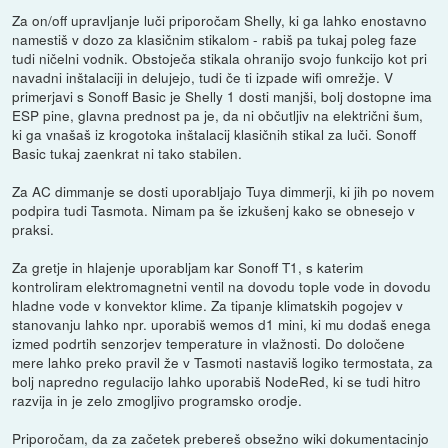
Za on/off upravljanje luči priporočam Shelly, ki ga lahko enostavno
namestiš v dozo za klasičnim stikalom - rabiš pa tukaj poleg faze
tudi ničelni vodnik. Obstoječa stikala ohranijo svojo funkcijo kot pri
navadni inštalaciji in delujejo, tudi če ti izpade wifi omrežje. V
primerjavi s Sonoff Basic je Shelly 1 dosti manjši, bolj dostopne ima
ESP pine, glavna prednost pa je, da ni občutljiv na električni šum,
ki ga vnašaš iz krogotoka inštalacij klasičnih stikal za luči. Sonoff
Basic tukaj zaenkrat ni tako stabilen.
Za AC dimmanje se dosti uporabljajo Tuya dimmerji, ki jih po novem
podpira tudi Tasmota. Nimam pa še izkušenj kako se obnesejo v
praksi.
Za gretje in hlajenje uporabljam kar Sonoff T1, s katerim
kontroliram elektromagnetni ventil na dovodu tople vode in dovodu
hladne vode v konvektor klime. Za tipanje klimatskih pogojev v
stanovanju lahko npr. uporabiš wemos d1 mini, ki mu dodaš enega
izmed podrtih senzorjev temperature in vlažnosti. Do določene
mere lahko preko pravil že v Tasmoti nastaviš logiko termostata, za
bolj napredno regulacijo lahko uporabiš NodeRed, ki se tudi hitro
razvija in je zelo zmogljivo programsko orodje.
Priporočam, da za začetek prebereš obsežno wiki dokumentacinjo