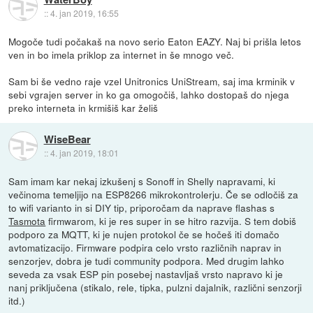
::
4. jan 2019, 16:55
Mogoče tudi počakaš na novo serio Eaton EAZY. Naj bi prišla letos
ven in bo imela priklop za internet in še mnogo več.
Sam bi še vedno raje vzel Unitronics UniStream, saj ima krminik v
sebi vgrajen server in ko ga omogočiš, lahko dostopaš do njega
preko interneta in krmišiš kar želiš
WiseBear
::
4. jan 2019, 18:01
Sam imam kar nekaj izkušenj s Sonoff in Shelly napravami, ki
večinoma temeljijo na ESP8266 mikrokontrolerju. Če se odločiš za
to wifi varianto in si DIY tip, priporočam da naprave flashas s
Tasmota
firmwarom, ki je res super in se hitro razvija. S tem dobiš
podporo za MQTT, ki je nujen protokol če se hočeš iti domačo
avtomatizacijo. Firmware podpira celo vrsto različnih naprav in
senzorjev, dobra je tudi community podpora. Med drugim lahko
seveda za vsak ESP pin posebej nastavljaš vrsto napravo ki je
nanj priključena (stikalo, rele, tipka, pulzni dajalnik, različni senzorji
itd.)