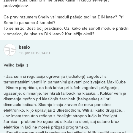
proizvajalcev.
Če prav razumem Shelly vsi moduli pašejo tudi na DIN letev? Pri
Sonoffu pa samo 4 kanalni?
To se mi zdi dosti bolj praktično. Oz. kako ste sonoff module pritrdili
v omarico, če niso za DIN letev? Kar ležijo okoli?
bsslo
::
3. jan 2019, 14:31
Veliko želja :)
- Jaz sem si regulacijo ogrevanja (radiatorji) zagotovil s
termostatskimi ventili in pametnimi glavami proizvajalca Max!Cube
- Nisem prepričan, da boš lahko pri lučeh zagotovil prižiganje,
ugašanje, dimmanje, ter hkrati fallback na klasiko... Kolikor vem je
dimmanje možno pri klasičnih žarnicah (halogenke) ali pri
dimmable ledicah. Slednje imajo zraven še neko pametno
elektroniko, ki jo upravljaš z Bluetoothom, Wifi ali kako drugače...
Jaz imam trenutno rešeno z Yeelight stropno lučjo in Yeelight
žarnico - problem ko ugasneš stikalo na steni, saj ostane brez
elektrike in luči ne moreš prižgati programsko.
- Sonoff poznam zgolj iz reviewov kot stikala, ki jih krmiliš preko wi-