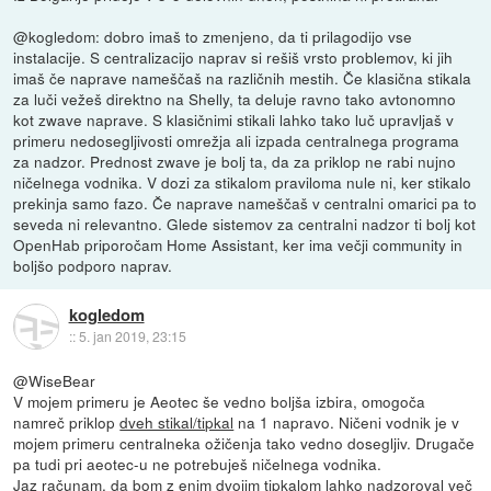
@kogledom: dobro imaš to zmenjeno, da ti prilagodijo vse
instalacije. S centralizacijo naprav si rešiš vrsto problemov, ki jih
imaš če naprave nameščaš na različnih mestih. Če klasična stikala
za luči vežeš direktno na Shelly, ta deluje ravno tako avtonomno
kot zwave naprave. S klasičnimi stikali lahko tako luč upravljaš v
primeru nedosegljivosti omrežja ali izpada centralnega programa
za nadzor. Prednost zwave je bolj ta, da za priklop ne rabi nujno
ničelnega vodnika. V dozi za stikalom praviloma nule ni, ker stikalo
prekinja samo fazo. Če naprave nameščaš v centralni omarici pa to
seveda ni relevantno. Glede sistemov za centralni nadzor ti bolj kot
OpenHab priporočam Home Assistant, ker ima večji community in
boljšo podporo naprav.
kogledom
::
5. jan 2019, 23:15
@WiseBear
V mojem primeru je Aeotec še vedno boljša izbira, omogoča
namreč priklop
dveh stikal/tipkal
na 1 napravo. Ničeni vodnik je v
mojem primeru centralneka ožičenja tako vedno dosegljiv. Drugače
pa tudi pri aeotec-u ne potrebuješ ničelnega vodnika.
Jaz računam, da bom z enim dvojim tipkalom lahko nadzoroval več