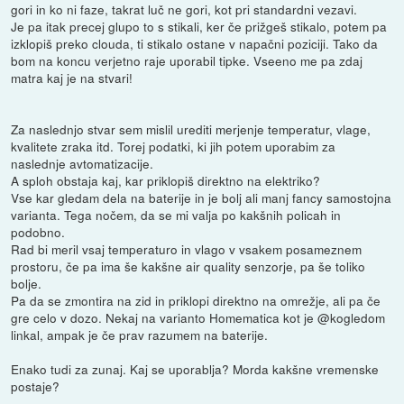
gori in ko ni faze, takrat luč ne gori, kot pri standardni vezavi.
Je pa itak precej glupo to s stikali, ker če prižgeš stikalo, potem pa
izklopiš preko clouda, ti stikalo ostane v napačni poziciji. Tako da
bom na koncu verjetno raje uporabil tipke. Vseeno me pa zdaj
matra kaj je na stvari!
Za naslednjo stvar sem mislil urediti merjenje temperatur, vlage,
kvalitete zraka itd. Torej podatki, ki jih potem uporabim za
naslednje avtomatizacije.
A sploh obstaja kaj, kar priklopiš direktno na elektriko?
Vse kar gledam dela na baterije in je bolj ali manj fancy samostojna
varianta. Tega nočem, da se mi valja po kakšnih policah in
podobno.
Rad bi meril vsaj temperaturo in vlago v vsakem posameznem
prostoru, če pa ima še kakšne air quality senzorje, pa še toliko
bolje.
Pa da se zmontira na zid in priklopi direktno na omrežje, ali pa če
gre celo v dozo. Nekaj na varianto Homematica kot je @kogledom
linkal, ampak je če prav razumem na baterije.
Enako tudi za zunaj. Kaj se uporablja? Morda kakšne vremenske
postaje?