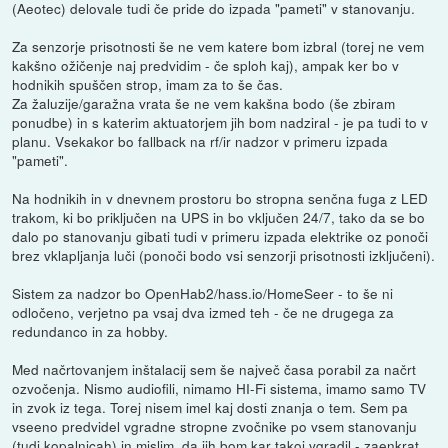
(Aeotec) delovale tudi če pride do izpada "pameti" v stanovanju.
Za senzorje prisotnosti še ne vem katere bom izbral (torej ne vem
kakšno ožičenje naj predvidim - če sploh kaj), ampak ker bo v
hodnikih spuščen strop, imam za to še čas.
Za žaluzije/garažna vrata še ne vem kakšna bodo (še zbiram
ponudbe) in s katerim aktuatorjem jih bom nadziral - je pa tudi to v
planu. Vsekakor bo fallback na rf/ir nadzor v primeru izpada
"pameti".
Na hodnikih in v dnevnem prostoru bo stropna senčna fuga z LED
trakom, ki bo priključen na UPS in bo vključen 24/7, tako da se bo
dalo po stanovanju gibati tudi v primeru izpada elektrike oz ponoči
brez vklapljanja luči (ponoči bodo vsi senzorji prisotnosti izključeni).
Sistem za nadzor bo OpenHab2/hass.io/HomeSeer - to še ni
odločeno, verjetno pa vsaj dva izmed teh - če ne drugega za
redundanco in za hobby.
Med načrtovanjem inštalacij sem še največ časa porabil za načrt
ozvočenja. Nismo audiofili, nimamo HI-Fi sistema, imamo samo TV
in zvok iz tega. Torej nisem imel kaj dosti znanja o tem. Sem pa
vseeno predvidel vgradne stropne zvočnike po vsem stanovanju
(tudi kopalnicah) in mislim, da jih bom kar takoj vgradil - zaenkrat