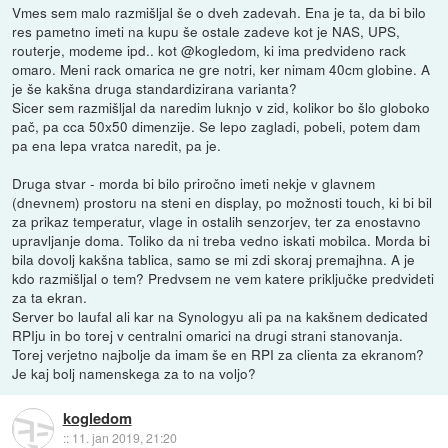
Vmes sem malo razmišljal še o dveh zadevah. Ena je ta, da bi bilo
res pametno imeti na kupu še ostale zadeve kot je NAS, UPS,
routerje, modeme ipd.. kot @kogledom, ki ima predvideno rack
omaro. Meni rack omarica ne gre notri, ker nimam 40cm globine. A
je še kakšna druga standardizirana varianta?
Sicer sem razmišljal da naredim luknjo v zid, kolikor bo šlo globoko
pač, pa cca 50x50 dimenzije. Se lepo zagladi, pobeli, potem dam
pa ena lepa vratca naredit, pa je.
Druga stvar - morda bi bilo priročno imeti nekje v glavnem
(dnevnem) prostoru na steni en display, po možnosti touch, ki bi bil
za prikaz temperatur, vlage in ostalih senzorjev, ter za enostavno
upravljanje doma. Toliko da ni treba vedno iskati mobilca. Morda bi
bila dovolj kakšna tablica, samo se mi zdi skoraj premajhna. A je
kdo razmišljal o tem? Predvsem ne vem katere priključke predvideti
za ta ekran.
Server bo laufal ali kar na Synologyu ali pa na kakšnem dedicated
RPIju in bo torej v centralni omarici na drugi strani stanovanja.
Torej verjetno najbolje da imam še en RPI za clienta za ekranom?
Je kaj bolj namenskega za to na voljo?
kogledom
::
11. jan 2019, 21:20