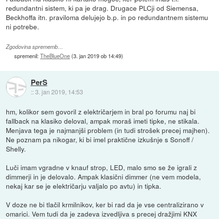
redundantni sistem, ki pa je drag. Drugace PLCji od Siemensa,
Beckhoffa itn. praviloma delujejo b.p. in po redundantnem sistemu
ni potrebe.
Zgodovina sprememb…
spremenil:
TheBlueOne
(
3. jan 2019 ob 14:49
)
PerS
::
3. jan 2019, 14:53
hm, kolikor sem govoril z električarjem in bral po forumu naj bi
fallback na klasiko deloval, ampak moraš imeti tipke, ne stikala.
Menjava tega je najmanjši problem (in tudi strošek precej majhen).
Ne poznam pa nikogar, ki bi imel praktične izkušnje s Sonoff /
Shelly.
Luči imam vgradne v knauf strop, LED, malo smo se že igrali z
dimmerji in je delovalo. Ampak klasični dimmer (ne vem modela,
nekaj kar se je električarju valjalo po avtu) in tipka.
V doze ne bi tlačil krmilnikov, ker bi rad da je vse centralizirano v
omarici. Vem tudi da je zadeva izvedljiva s precej dražjimi KNX