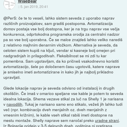
WiseBear
::
5. jan 2019, 20:41
@PerS: če te to veseli, lahko sistem seveda z uporabo naprav
različnih proizvajalcev, sam gradiš postopoma. Avtomatizacija
domov postaja vse bolj dostopna, ker je na trgu naprav vse večja
konkurenca, odprtokodna programska orodja za centralni nadzor
pa so vse bolj uporabna. Če se malce znajdeš lahko veliko narediš
z relativno majhnim denarnim vložkom. Alternativa je seveda, da
celoten sistem kupiš na ključ, vendar si kasneje bolj omejen pri
nadgradnjah in prilagoditvah. Fleksibilnost se mi zdi tu kar
pomembna. Sam ugotavljam, da ko pričneš vsakodnevno koristiti
avtomatizacijo, šele po določenem času ugotoviš, katere naprave
je smiselno imeti avtomatizirane in kako jih je najbolj prikladno
upravljati.
Glede lokacije naprav je seveda odvisno od instalacij in drugih
okoliščin. Če imaš v omarico speljane vse kable je potem to seveda
idealna lokacija. Shema vezave stikal za luč na Shelly 1 je narisana
v
navodilih
. Tukaj je narisano samo eno stikalo, vežeš jih lahko tudi
več (npr. kombinacijo dveh menjalnih oz. dveh menjalnih z
vmesnim križnim), le kable vseh stikal rabiš imeti dostopne na
mestu montaže. Shelly naprave sem naročal preko
uradne strani
.
Iz Bolgarije pridejo v 3-5 delovnih dneh, poštnina ni pretirana.