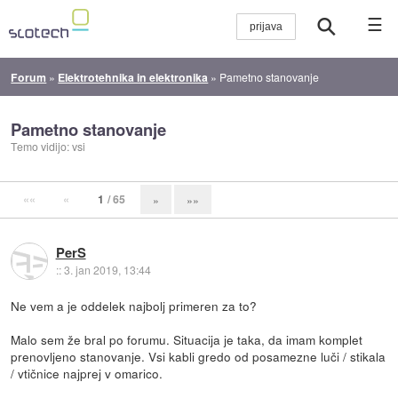
☰
Forum
»
Elektrotehnika in elektronika
»
Pametno stanovanje
Pametno stanovanje
Temo vidijo: vsi
««
«
1
/ 65
»
»»
PerS
::
3. jan 2019, 13:44
Ne vem a je oddelek najbolj primeren za to?
Malo sem že bral po forumu. Situacija je taka, da imam komplet
prenovljeno stanovanje. Vsi kabli gredo od posamezne luči / stikala
/ vtičnice najprej v omarico.