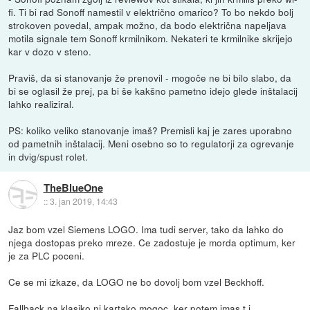
fi. Ti bi rad Sonoff namestil v električno omarico? To bo nekdo bolj
strokoven povedal, ampak možno, da bodo električna napeljava
motila signale tem Sonoff krmilnikom. Nekateri te krmilnike skrijejo
kar v dozo v steno.
Praviš, da si stanovanje že prenovil - mogoče ne bi bilo slabo, da
bi se oglasil že prej, pa bi še kakšno pametno idejo glede inštalacij
lahko realiziral.
PS: koliko veliko stanovanje imaš? Premisli kaj je zares uporabno
od pametnih inštalacij. Meni osebno so to regulatorji za ogrevanje
in dvig/spust rolet.
TheBlueOne
::
3. jan 2019, 14:43
Jaz bom vzel Siemens LOGO. Ima tudi server, tako da lahko do
njega dostopas preko mreze. Ce zadostuje je morda optimum, ker
je za PLC poceni.
Ce se mi izkaze, da LOGO ne bo dovolj bom vzel Beckhoff.
Fallback na klasiko ni kartako mogoc, ker potem imas t.i.