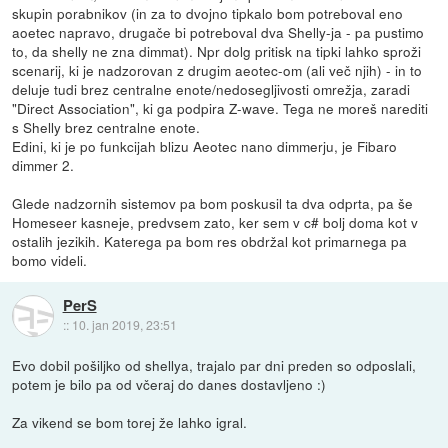
skupin porabnikov (in za to dvojno tipkalo bom potreboval eno
aoetec napravo, drugače bi potreboval dva Shelly-ja - pa pustimo
to, da shelly ne zna dimmat). Npr dolg pritisk na tipki lahko sproži
scenarij, ki je nadzorovan z drugim aeotec-om (ali več njih) - in to
deluje tudi brez centralne enote/nedosegljivosti omrežja, zaradi
"Direct Association", ki ga podpira Z-wave. Tega ne moreš narediti
s Shelly brez centralne enote.
Edini, ki je po funkcijah blizu Aeotec nano dimmerju, je Fibaro
dimmer 2.
Glede nadzornih sistemov pa bom poskusil ta dva odprta, pa še
Homeseer kasneje, predvsem zato, ker sem v c# bolj doma kot v
ostalih jezikih. Katerega pa bom res obdržal kot primarnega pa
bomo videli.
PerS
::
10. jan 2019, 23:51
Evo dobil pošiljko od shellya, trajalo par dni preden so odposlali,
potem je bilo pa od včeraj do danes dostavljeno :)
Za vikend se bom torej že lahko igral.