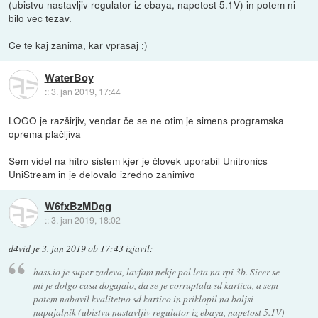
(ubistvu nastavljiv regulator iz ebaya, napetost 5.1V) in potem ni
bilo vec tezav.
Ce te kaj zanima, kar vprasaj ;)
WaterBoy
::
3. jan 2019, 17:44
LOGO je razširjiv, vendar če se ne otim je simens programska
oprema plačljiva
Sem videl na hitro sistem kjer je človek uporabil Unitronics
UniStream in je delovalo izredno zanimivo
W6fxBzMDqg
::
3. jan 2019, 18:02
d4vid
je
3. jan 2019 ob 17:43
izjavil
:
hass.io je super zadeva, lavfam nekje pol leta na rpi 3b. Sicer se
mi je dolgo casa dogajalo, da se je corruptala sd kartica, a sem
potem nabavil kvalitetno sd kartico in priklopil na boljsi
napajalnik (ubistvu nastavljiv regulator iz ebaya, napetost 5.1V)