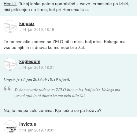
Heat-it
. Tukaj lahko potem uporabljaš z-wave termostate po izbiri,
nisi priklenjen na firmo, kot pri Homematic-u.
kingsix
::
14. jan 2019, 18:19
Te homematic zadeve so ZELO hit n miss, bolj miss. Kokega ma
vse od njih in ni dneva ko mu nebi bilo žal.
kogledom
::
14. jan 2019, 18:21
kingsix
je
14. jan 2019 ob 18:19
izjavil
:
Te homematic zadeve so ZELO hit n miss, bolj miss. Kokega ma
vse od njih in ni dneva ko mu nebi bilo žal.
No, to me pa zelo zanima. Kje točno so pa težave?
Invictus
::
14. jan 2019, 18:31