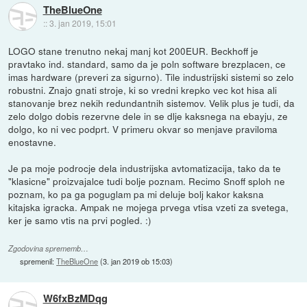
TheBlueOne
::
3. jan 2019, 15:01
LOGO stane trenutno nekaj manj kot 200EUR. Beckhoff je
pravtako ind. standard, samo da je poln software brezplacen, ce
imas hardware (preveri za sigurno). Tile industrijski sistemi so zelo
robustni. Znajo gnati stroje, ki so vredni krepko vec kot hisa ali
stanovanje brez nekih redundantnih sistemov. Velik plus je tudi, da
zelo dolgo dobis rezervne dele in se dlje kaksnega na ebayju, ze
dolgo, ko ni vec podprt. V primeru okvar so menjave praviloma
enostavne.
Je pa moje podrocje dela industrijska avtomatizacija, tako da te
"klasicne" proizvajalce tudi bolje poznam. Recimo Snoff sploh ne
poznam, ko pa ga poguglam pa mi deluje bolj kakor kaksna
kitajska igracka. Ampak ne mojega prvega vtisa vzeti za svetega,
ker je samo vtis na prvi pogled. :)
Zgodovina sprememb…
spremenil:
TheBlueOne
(
3. jan 2019 ob 15:03
)
W6fxBzMDqg