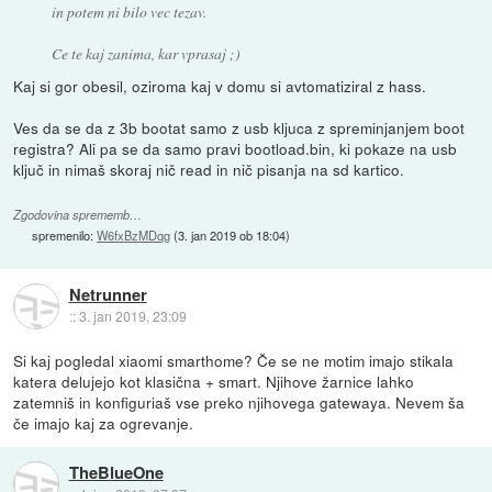
in potem ni bilo vec tezav.
Ce te kaj zanima, kar vprasaj ;)
Kaj si gor obesil, oziroma kaj v domu si avtomatiziral z hass.
Ves da se da z 3b bootat samo z usb kljuca z spreminjanjem boot
registra? Ali pa se da samo pravi bootload.bin, ki pokaze na usb
ključ in nimaš skoraj nič read in nič pisanja na sd kartico.
Zgodovina sprememb…
spremenilo:
W6fxBzMDqg
(
3. jan 2019 ob 18:04
)
Netrunner
::
3. jan 2019, 23:09
Si kaj pogledal xiaomi smarthome? Če se ne motim imajo stikala
katera delujejo kot klasična + smart. Njihove žarnice lahko
zatemniš in konfiguriaš vse preko njihovega gatewaya. Nevem ša
če imajo kaj za ogrevanje.
TheBlueOne