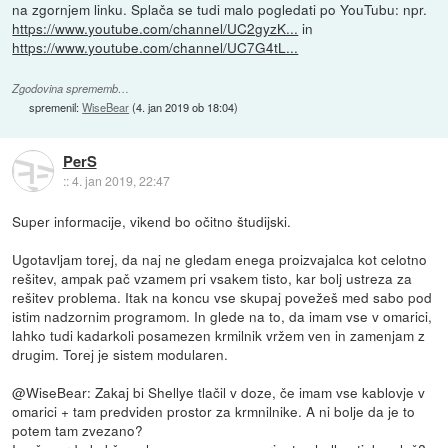
na zgornjem linku. Splača se tudi malo pogledati po YouTubu: npr.
https://www.youtube.com/channel/UC2gyzK...
in
https://www.youtube.com/channel/UC7G4tL...
Zgodovina sprememb…
spremenil:
WiseBear
(
4. jan 2019 ob 18:04
)
PerS
::
4. jan 2019, 22:47
Super informacije, vikend bo očitno študijski.
Ugotavljam torej, da naj ne gledam enega proizvajalca kot celotno
rešitev, ampak pač vzamem pri vsakem tisto, kar bolj ustreza za
rešitev problema. Itak na koncu vse skupaj povežeš med sabo pod
istim nadzornim programom. In glede na to, da imam vse v omarici,
lahko tudi kadarkoli posamezen krmilnik vržem ven in zamenjam z
drugim. Torej je sistem modularen.
@WiseBear: Zakaj bi Shellye tlačil v doze, če imam vse kablovje v
omarici + tam predviden prostor za krmnilnike. A ni bolje da je to
potem tam zvezano?