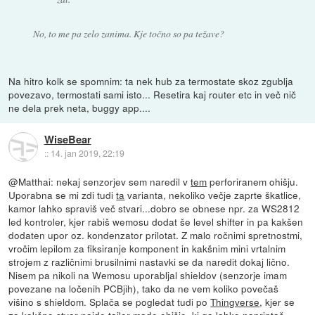
No, to me pa zelo zanima. Kje točno so pa težave?
Na hitro kolk se spomnim: ta nek hub za termostate skoz zgublja
povezavo, termostati sami isto... Resetira kaj router etc in več nič
ne dela prek neta, buggy app....
WiseBear
::
14. jan 2019, 22:19
@Matthai: nekaj senzorjev sem naredil v
tem
perforiranem ohišju.
Uporabna se mi zdi tudi
ta
varianta, nekoliko večje zaprte škatlice,
kamor lahko spraviš več stvari...dobro se obnese npr. za WS2812
led kontroler, kjer rabiš wemosu dodat še level shifter in pa kakšen
dodaten upor oz. kondenzator prilotat. Z malo ročnimi spretnostmi,
vročim lepilom za fiksiranje komponent in kakšnim mini vrtalnim
strojem z različnimi brusilnimi nastavki se da naredit dokaj lično.
Nisem pa nikoli na Wemosu uporabljal shieldov (senzorje imam
povezane na ločenih PCBjih), tako da ne vem koliko povečaš
višino s shieldom. Splača se pogledat tudi po
Thingverse
, kjer se