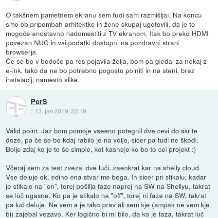
O takšnem pametnem ekranu sem tudi sam razmišljal. Na koncu
smo ob pripombah arhitektke in žene skupaj ugotovili, da je to
mogoče enostavno nadomestiti z TV ekranom. Itak bo preko HDMI
povezan NUC in vsi podatki dostopni na pozdravni strani
browserja.
Če se bo v bodoče pa res pojavila želja, bom pa gledal za nekaj z
e-ink, tako da ne bo potrebno pogosto polniti in na steni, brez
instalacij, namesto slike.
PerS
::
13. jan 2019, 22:19
Valid point. Jaz bom pomoje vseeno potegnil dve cevi do skrite
doze, pa če se bo kdaj rabilo je na voljo, sicer pa tudi ne škodi.
Bolje zdaj ko je to še simple, kot kasneje ko bo to cel projekt :)
Včeraj sem za test zvezal dve luči, zaenkrat kar na shelly cloud.
Vse deluje ok, edino ena stvar me bega. In sicer pri stikalu, kadar
je stikalo na "on", torej pošilja fazo naprej na SW na Shellyu, takrat
se luč ugasne. Ko pa je stikalo na "off", torej ni faze na SW, takrat
pa luč deluje. Ne vem a je tako prav ali sem kje (ampak ne vem kje
bi) zajebal vezavo. Ker logično bi mi bilo, da ko je faza, takrat luč