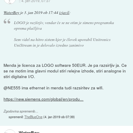
::
4. jan 2019, 07:37
WaterBoy
je
3. jan 2019 ob 17:44
izjavil
:
LOGO je razširjiv, vendar če se ne otim je simens programska
oprema plačljiva
Sem videl na hitro sistem kjer je človek uporabil Unitronics
UniStream in je delovalo izredno zanimivo
Menda je licenca za LOGO software 50EUR. Je pa razsirljiv ja. Ce
se ne motim ima glavni modul stiri relejne izhode, stiri analogne in
stiri digitalne I/O.
@NE555 ima ethernet in menda tudi razsiritev za wifi.
https://new.siemens.com/global/en/produ...
Zgodovina sprememb…
spremenil:
TheBlueOne
(
4. jan 2019 ob 07:39
)
WaterBoy