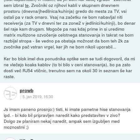
sem izbral
te
. Zvočniki oz njihovi kabli v skupnem dnevnem
prostoru (dnevna/jhedilnica/kuhinja) gredo do mesta za TV, vsi
ostali pa v rack omaro. Vsaj na začetku ne bom nabavljal niti
receiverja (za TV v dnevni ter za zone2 v jedlinici/kuhinji), bo denar
šel raje kam drugam. Mogoče pa nas kdaj prime in si uredimo
matrix multizone ozvočenje celotnega stanovanja in takrat ne bom
razbijal stropa - še vedno pa obstaja možnost da bom teh 2k za
zvočnike pač vstran vrgel, ker jih ne bom nikoli uporabil...
Ker bo blok imel dva ponudnika optike sem se tudi dogovoril, da mi
ne vlečejo koaks kablov (to bi bilo v ceni stanovanja), bo pa zato
dosti več RJ54 vtičnic, trenutno sem na okoli 30 in seznam še kar
raste.
prowb
::
5. jan 2019, 16:30
Js imam paneno prosnjo:) tisti, ki imate pametne hise stanovanja
ipd. - bi kdo bil pripravljen naredit kako predstavitev v zivo?
Dolgo ze planiram nekaj naredit, ampak sem izgubljen med
moznostmi ;)