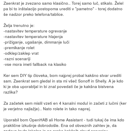
Zaenkrat je zvezano samo klasično.. Torej samo luč, stikalo. Želel
pa bi to inštalacijo postopoma urediti v "pametno" - torej dodatno
še nadzor preko telefona/tablice.
Želja trenutno je:
-nastavitev temperature ogrevanje
-nastavitev temperature hlajenja
-prižiganje, ugašanje, dimmanje luči
-premikanje rolet
-odklep/zaklep vrat
-razni scenariji
-vse mora imeti fallback na klasiko
Ker sem DIY tip človeka, bom najprej probal kakšno stvar urediti
sam. Zaenkrat sem gledal in sta mi všeč Sonoff in Shelly. A je kdo
ki je oba uporabljal in bi znal povedati če je kakšna bistvena
razlika?
Za začetek sem mislil vzeti en 4 kanalni modul in začeti z lučmi (ker
je verjetno najlažje).. Nato rolete in tako naprej.
Uporabil bom OpenHAB ali Home Assistant - tudi tukaj če ima kdo
praktične izkušnje dobrodošle. Ena od obveznih zahtev je, da
zadeva laufa lokalno in ne preko kakšnih cloud serverjev