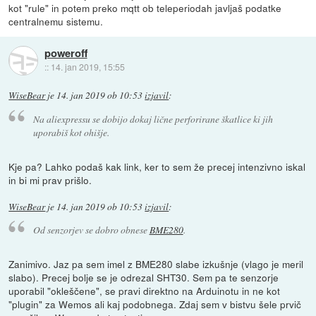
kot "rule" in potem preko mqtt ob teleperiodah javljaš podatke
centralnemu sistemu.
poweroff
::
14. jan 2019, 15:55
WiseBear
je
14. jan 2019 ob 10:53
izjavil
:
Na aliexpressu se dobijo dokaj lične perforirane škatlice ki jih
uporabiš kot ohišje.
Kje pa? Lahko podaš kak link, ker to sem že precej intenzivno iskal
in bi mi prav prišlo.
WiseBear
je
14. jan 2019 ob 10:53
izjavil
:
Od senzorjev se dobro obnese
BME280
.
Zanimivo. Jaz pa sem imel z BME280 slabe izkušnje (vlago je meril
slabo). Precej bolje se je odrezal SHT30. Sem pa te senzorje
uporabil "okleščene", se pravi direktno na Arduinotu in ne kot
"plugin" za Wemos ali kaj podobnega. Zdaj sem v bistvu šele prvič