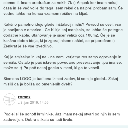
elementi. Imam predračun za nekih 7k :) Ampak ker imam nekaj
časa in še več volje do tega, sem rekel da najprej probam sam. Še
vedno lahko na koncu vzamem rešitev na ključ.
Kakšno pametno idejo glede inštalacij misliš? Povsod so cevi, vse
je speljano v omarico.. Če bi kje kaj manjkalo, se lahko še potegne
dodatne kable. Stanovanje je sicer veliko cca 100m2. Če je še
kakšna dobra ideja, ki je zgoraj nisem naštel, se priporočam :)
Zenkrat je še vse izvedljivo.
Kaj je smiselno in kaj ne - ne vem, verjetno res samo ogrevanje in
senčila. Ostalo je pač iskreno povedano preseravanje tipa ima se,
može se :) Pa pač nekaj geeka v meni, ki ga to veseli.
Siemens LOGO je tudi ena izmed zadev, ki sem jo gledal.. Zakaj
misliš da je boljša od omenjenih dveh?
romex
::
3. jan 2019, 14:56
Poglej si še sonoff krmilnike. Jaz imam nekaj stvari od njih in sem
zadovoljen. Dobra stikala so tudi livolo.