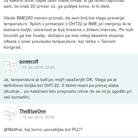
za kakšno stvar najde tailor made ohišje, ki ga lahko naprintaš
sam, če imaš 3D printer oz. ga pošlješ komu, ki to dela.
Glede BME280 moram priznati, da sem bolj kot vlago preverjal
temperaturo. Sploh v primerjavi z DHT22 je BME pri merjenju le-te
bistveno boljši, odzivnost je bolj linearna v širšem intervalu. Po tujih
forumih ga kar hvalijo, običajno pa ima nekaj desetink stopinje
offseta v smer previsoke temperature, kar lahko v Tasmoti
korigiraš.
poweroff
::
14. jan 2019, 22:46
Ja, temperatura je tudi po mojih opažanjih OK. Vlaga pa je
definitivno boljša kot DHT-22. S tistimi imam pa precej slabe
izkušnje... po kakšnem letu preprosto crkne (to se mi je zgodilo pri
več komadih).
TheBlueOne
::
15. jan 2019, 09:25
@Matthai, kaj tocno uporabljas kot PLC?