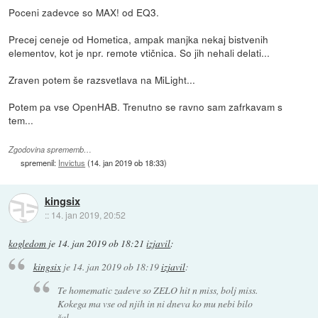
Poceni zadevce so MAX! od EQ3.
Precej ceneje od Hometica, ampak manjka nekaj bistvenih
elementov, kot je npr. remote vtičnica. So jih nehali delati...
Zraven potem še razsvetlava na MiLight...
Potem pa vse OpenHAB. Trenutno se ravno sam zafrkavam s
tem...
Zgodovina sprememb…
spremenil:
Invictus
(
14. jan 2019 ob 18:33
)
kingsix
::
14. jan 2019, 20:52
kogledom
je
14. jan 2019 ob 18:21
izjavil
:
kingsix
je
14. jan 2019 ob 18:19
izjavil
:
Te homematic zadeve so ZELO hit n miss, bolj miss.
Kokega ma vse od njih in ni dneva ko mu nebi bilo
žal.