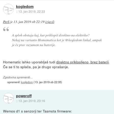
kogledom
::
13. jan 2019, 22:33
PerS
je
13. jan 2019 ob 22:19
izjavil
:
A sploh obstaja kaj, kar priklopiš direktno na elektriko?
Nekaj na varianto Homematica kot je @kogledom linkal, ampak
je če prav razumem na baterije.
Homematic lahko uporabljaš tudi
direktno priklopljeno, brez baterij
.
Če se ti to splača, pa je drugo vprašanje.
Zgodovina sprememb…
spremenil:
kogledom
(
13. jan 2019 ob 22:35
)
poweroff
::
13. jan 2019, 23:16
Wemos d1 s senzorji ter Tasmota firmware: