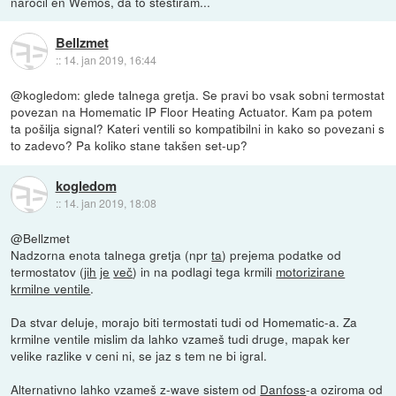
naročil en Wemos, da to stestiram...
Bellzmet
::
14. jan 2019, 16:44
@kogledom: glede talnega gretja. Se pravi bo vsak sobni termostat
povezan na Homematic IP Floor Heating Actuator. Kam pa potem
ta pošilja signal? Kateri ventili so kompatibilni in kako so povezani s
to zadevo? Pa koliko stane takšen set-up?
kogledom
::
14. jan 2019, 18:08
@Bellzmet
Nadzorna enota talnega gretja (npr
ta
) prejema podatke od
termostatov (
jih
je
več
) in na podlagi tega krmili
motorizirane
krmilne ventile
.
Da stvar deluje, morajo biti termostati tudi od Homematic-a. Za
krmilne ventile mislim da lahko vzameš tudi druge, mapak ker
velike razlike v ceni ni, se jaz s tem ne bi igral.
Alternativno lahko vzameš z-wave sistem od
Danfoss
-a oziroma od