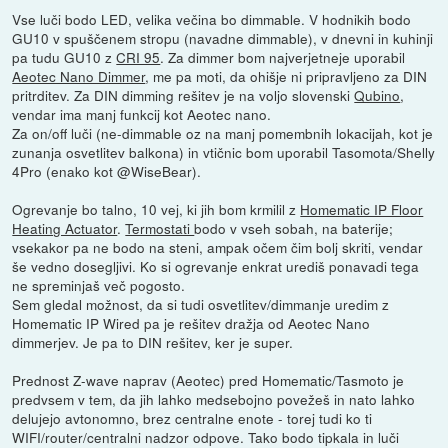
Vse luči bodo LED, velika večina bo dimmable. V hodnikih bodo
GU10 v spuščenem stropu (navadne dimmable), v dnevni in kuhinji
pa tudu GU10 z
CRI 95
. Za dimmer bom najverjetneje uporabil
Aeotec Nano Dimmer
, me pa moti, da ohišje ni pripravljeno za DIN
pritrditev. Za DIN dimming rešitev je na voljo slovenski
Qubino
,
vendar ima manj funkcij kot Aeotec nano.
Za on/off luči (ne-dimmable oz na manj pomembnih lokacijah, kot je
zunanja osvetlitev balkona) in vtičnic bom uporabil Tasomota/Shelly
4Pro (enako kot @WiseBear).
Ogrevanje bo talno, 10 vej, ki jih bom krmilil z
Homematic IP Floor
Heating Actuator
.
Termostati
bodo v vseh sobah, na baterije;
vsekakor pa ne bodo na steni, ampak očem čim bolj skriti, vendar
še vedno dosegljivi. Ko si ogrevanje enkrat urediš ponavadi tega
ne spreminjaš več pogosto.
Sem gledal možnost, da si tudi osvetlitev/dimmanje uredim z
Homematic IP Wired pa je rešitev dražja od Aeotec Nano
dimmerjev. Je pa to DIN rešitev, ker je super.
Prednost Z-wave naprav (Aeotec) pred Homematic/Tasmoto je
predvsem v tem, da jih lahko medsebojno povežeš in nato lahko
delujejo avtonomno, brez centralne enote - torej tudi ko ti
WIFI/router/centralni nadzor odpove. Tako bodo tipkala in luči