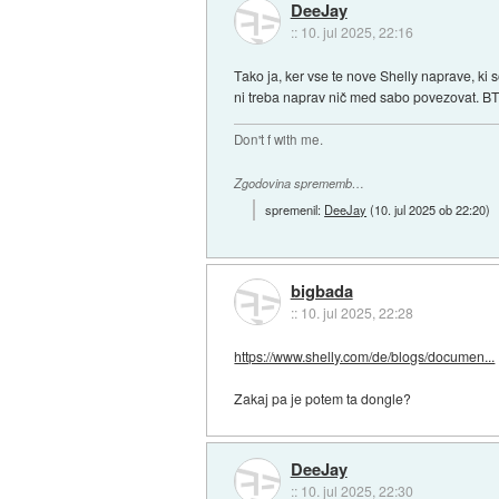
DeeJay
::
10. jul 2025, 22:16
Tako ja, ker vse te nove Shelly naprave, ki 
ni treba naprav nič med sabo povezovat. BT se
Don't f with me.
Zgodovina sprememb…
spremenil:
DeeJay
(
10. jul 2025 ob 22:20
)
bigbada
::
10. jul 2025, 22:28
https://www.shelly.com/de/blogs/documen...
Zakaj pa je potem ta dongle?
DeeJay
::
10. jul 2025, 22:30