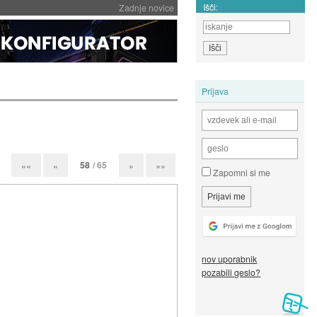
Išči:
Zadnje novice
Prijava
58
/ 65
««
«
»
»»
Zapomni si me
nov uporabnik
pozabili geslo?