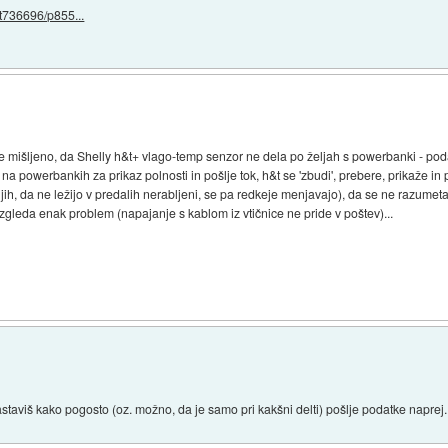
/t736696/p855...
mišljeno, da Shelly h&t+ vlago-temp senzor ne dela po željah s powerbanki - podat
a powerbankih za prikaz polnosti in pošlje tok, h&t se 'zbudi', prebere, prikaže in p
ih, da ne ležijo v predalih nerabljeni, se pa redkeje menjavajo), da se ne razumeta
zgleda enak problem (napajanje s kablom iz vtičnice ne pride v poštev)...
taviš kako pogosto (oz. možno, da je samo pri kakšni delti) pošlje podatke naprej.