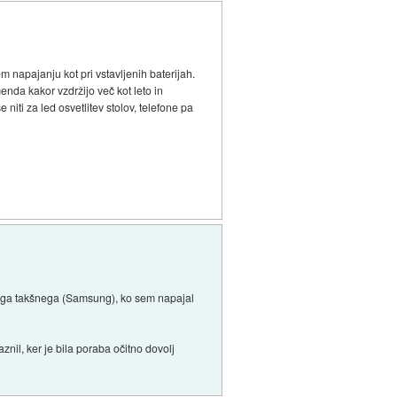
m napajanju kot pri vstavljenih baterijah.
enda kakor vzdržijo več kot leto in
iti za led osvetlitev stolov, telefone pa
enega takšnega (Samsung), ko sem napajal
nil, ker je bila poraba očitno dovolj