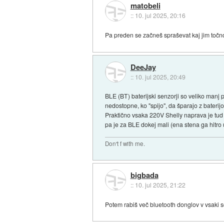
matobeli
::
10. jul 2025, 20:16
Pa preden se začneš spraševat kaj jim točno
DeeJay
::
10. jul 2025, 20:49
BLE (BT) baterijski senzorji so veliko manj 
nedostopne, ko "spijo", da šparajo z baterijo
Praktično vsaka 220V Shelly naprava je tud B
pa je za BLE dokej mali (ena stena ga hitro 
Don't f with me.
bigbada
::
10. jul 2025, 21:22
Potem rabiš več bluetooth donglov v vsaki s