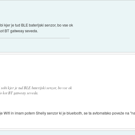
bi kjer je tud BLE baterijski senzor, bo vse ok
o kot BT gatweay seveda.
 sobi kjer je tud BLE baterijski senzor, bo vse ok
jejo kot BT gatweay seveda.
 je Wifi in imam potem Shelly senzor ki je bluetooth, se ta avtomatsko poveže na "n