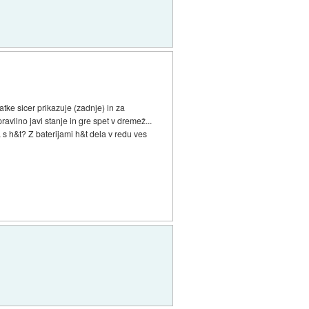
ke sicer prikazuje (zadnje) in za
ravilno javi stanje in gre spet v dremež...
 s h&t? Z baterijami h&t dela v redu ves