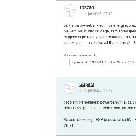
133780
::
11. jul 2025, 07:12
Ja - je pa powerbank edini vir energije, bre
Ne vem, kaj bi bilo drugega, zato sprašujem
mogoče ni potrebe za pb ampak vseeno, da pb
se tako polni na vtičnice ali tisto indukcij
Zgodovina sprememb…
spremenilo:
133780
(
11. jul 2025 ob 07:18
)
GupeM
::
11. jul 2025, 07:46
Problem pri nekaterih powerbankih je, da v
nek ESP32 prek njega. Potem sem ga zamenja
Ko sem preko tega ESP-ja povezal še 5V LED t
velika.