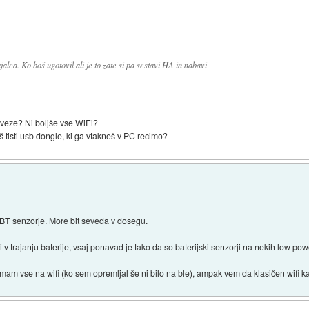
alca. Ko boš ugotovil ali je to zate si pa sestavi HA in nabavi
aj veze? Ni boljše vse WiFi?
 tisti usb dongle, ki ga vtakneš v PC recimo?
a BT senzorje. More bit seveda v dosegu.
i v trajanju baterije, vsaj ponavad je tako da so baterijski senzorji na nekih low pow
imam vse na wifi (ko sem opremljal še ni bilo na ble), ampak vem da klasičen wifi k