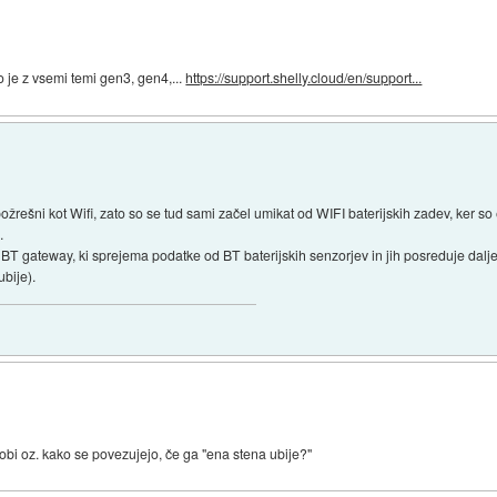
 je z vsemi temi gen3, gen4,...
https://support.shelly.cloud/en/support...
požrešni kot Wifi, zato so se tud sami začel umikat od WIFI baterijskih zadev, ker 
.
T gateway, ki sprejema podatke od BT baterijskih senzorjev in jih posreduje dalje 
ubije).
obi oz. kako se povezujejo, če ga "ena stena ubije?"