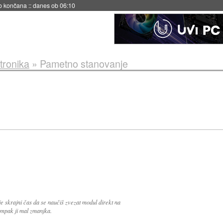
s ob 06:09
tronika
»
Pametno stanovanje
 skrajni čas da se naučiš zvezat modul direkt na
 ampak ji mal zmanjka.