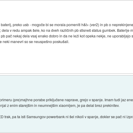
z baterij, preko usb - mogoče bi se morala pomeniti h&t+ (ver2) in pb o neprekinjene
; dela v redu ampak šele, ko na dveh različnih pb stisneš status gumbek. Baterije m
 pač nekaj dela vsaj enako dobro in da ne leži kot opeka nekje, ne uporabljajo se n
o. Še neki manevri so se neuspešno poskušali.
 primeru (pre)majhne porabe priključene naprave, grejo v spanje. Imam tudi jaz 
l z enim starejšim in neumnejšim xiaomijem, je pa delal brez prekinitev.
rak, pa ta isti Samsungov powerbank ni šel nikoli v spanje, dokler se pač ni izpraz