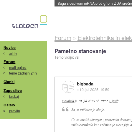
BMW v vozilih začel predvajati reklame
::
dane
Forum
»
Elektrotehnika in elek
Novice
Pametno stanovanje
arhiv
Temo vidijo: vsi
Forum
mali oglasi
teme zadnjih 24h
Članki
bigbada
::
10. jul 2025, 19:59
Zaposlitve
brskaj
matobeli
je
10. jul 2025 ob 19:55
izjavil
:
Ostalo
Ja, ta vtičnica je oboje.
pravila
Če se misliš ukvarjat z pametnim domom je
vtičnico/stikalo ker vtičnica je sicer fajn