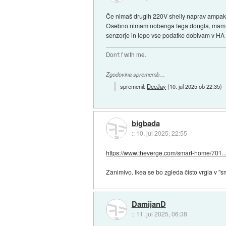
Če nimaš drugih 220V shelly naprav ampak 
Osebno nimam nobenga tega dongla, mam pa 
senzorje in lepo vse podatke dobivam v HA
Don't f with me.
Zgodovina sprememb…
spremenil:
DeeJay
(
10. jul 2025 ob 22:35
)
bigbada
::
10. jul 2025, 22:55
https://www.theverge.com/smart-home/701..
Zanimivo. Ikea se bo zgleda čisto vrgla v "s
DamijanD
::
11. jul 2025, 06:38