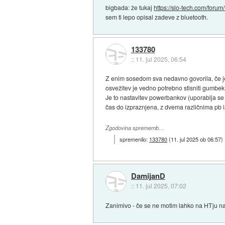
bigbada: že tukaj
https://slo-tech.com/forum
sem ti lepo opisal zadeve z bluetooth.
133780
::
11. jul 2025, 06:54
Z enim sosedom sva nedavno govorila, če je 
osvežitev je vedno potrebno stisniti gumbek n
Je to nastavitev powerbankov (uporablja se j
čas do izpraznjena, z dvema različnima pb i
Zgodovina sprememb…
spremenilo:
133780
(
11. jul 2025 ob 06:57
)
DamijanD
::
11. jul 2025, 07:02
Zanimivo - če se ne motim lahko na HTju nas