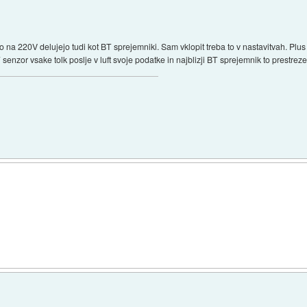
so na 220V delujejo tudi kot BT sprejemniki. Sam vklopit treba to v nastavitvah. Plu
nzor vsake tolk poslje v luft svoje podatke in najblizji BT sprejemnik to prestreze i