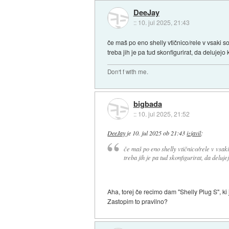
DeeJay
::
10. jul 2025, 21:43
če maš po eno shelly vtičnico/rele v vsaki so
treba jih je pa tud skonfigurirat, da delujej
Don't f with me.
bigbada
::
10. jul 2025, 21:52
DeeJay
je
10. jul 2025 ob 21:43
izjavil
:
če maš po eno shelly vtičnico/rele v vsaki
treba jih je pa tud skonfigurirat, da delu
Aha, torej če recimo dam "Shelly Plug S", ki
Zastopim to pravilno?