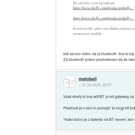
Za začetek vzem kaj takega:
https://www.shelly.com/products/shelly-...
https://www.shelly.com/products/shelly-...
In poženi obe zadevi na oblaku od proizvaj
raznorazne module.
tisti senzor vidim, da je bluetooth. Ima to k
Za bluetooth potem predvidevam da še rabiš
matobeli
::
10. jul 2025, 20:07
Vsak shelly ki ima wifi/BT je kot gateway z
Prednost je v ceni in pomoje* bi mogl bit tud
*Kako točno je z baterijo na BT nevem, ker 