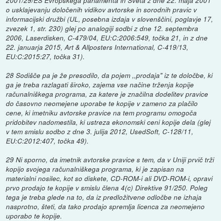
2001/29/ES Evropskega parlamenta in Sveta z dne 22. maja 2001
o usklajevanju določenih vidikov avtorske in sorodnih pravic v
informacijski družbi (UL, posebna izdaja v slovenščini, poglavje 17,
zvezek 1, str. 230) glej po analogiji sodbi z dne 12. septembra
2006, Laserdisken, C-479/04, EU:C:2006:549, točka 21, in z dne
22. januarja 2015, Art & Allposters International, C-419/13,
EU:C:2015:27, točka 31).
28 Sodišče pa je že presodilo, da pojem ,,prodaja" iz te določbe, ki
ga je treba razlagati široko, zajema vse načine trženja kopije
računalniškega programa, za katere je značilna dodelitev pravice
do časovno neomejene uporabe te kopije v zameno za plačilo
cene, ki imetniku avtorske pravice na tem programu omogoča
pridobitev nadomestila, ki ustreza ekonomski ceni kopije dela (glej
v tem smislu sodbo z dne 3. julija 2012, UsedSoft, C-128/11,
EU:C:2012:407, točka 49).
29 Ni sporno, da imetnik avtorske pravice s tem, da v Uniji prvič trži
kopijo svojega računalniškega programa, ki je zapisan na
materialni nosilec, kot so diskete, CD-ROM-i ali DVD-ROM-i, opravi
prvo prodajo te kopije v smislu člena 4(c) Direktive 91/250. Poleg
tega je treba glede na to, da iz predložitvene odločbe ne izhaja
nasprotno, šteti, da tako prodajo spremlja licenca za neomejeno
uporabo te kopije.