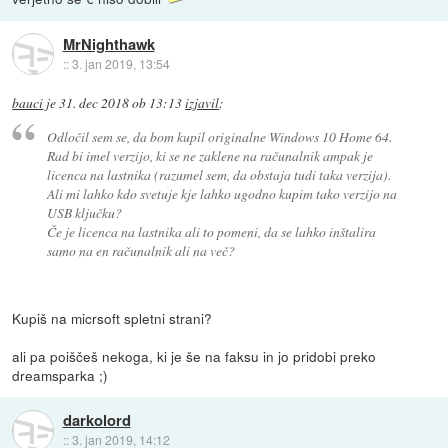
MrNighthawk
::
3. jan 2019, 13:54
bauci
je
31. dec 2018 ob 13:13
izjavil
:
Odločil sem se, da bom kupil originalne Windows 10 Home 64.
Rad bi imel verzijo, ki se ne zaklene na računalnik ampak je
licenca na lastnika (razumel sem, da obstaja tudi taka verzija).
Ali mi lahko kdo svetuje kje lahko ugodno kupim tako verzijo na
USB ključku?
Če je licenca na lastnika ali to pomeni, da se lahko inštalira
samo na en računalnik ali na več?
Kupiš na micrsoft spletni strani?
ali pa poiščeš nekoga, ki je še na faksu in jo pridobi preko
dreamsparka ;)
darkolord
::
3. jan 2019, 14:12