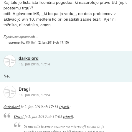
Kaj tale je tista ista licenčna pogodba, ki nasprotuje pravu EU (npr.
prostemu trgu)?
edit: V glavnem MS, _ki bo pa ja vedu_, ne dela problemov z
aktivacijo win 10, medtem ko pri piratskih začne težiti. Kjer ni
tožnika, ni sodnika, amen.
Zgodovina sprememb…
spremenilo:
K0l1br1
(
2. jan 2019 ob 17:15
)
darkolord
::
2. jan 2019, 17:14
Ne.
Dragi
::
2. jan 2019, 17:24
darkolord
je
2. jan 2019 ob 17:13
izjavil
:
Dragi
je
2. jan 2019 ob 17:05
izjavil
:
Si naredis licenco vezano na microsoft racun in je
zaradi tega prenosljiva. to NI piratstvo saj ti novo