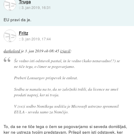
Truga
::
3. jan 2019, 16:31
EU pravi da je.
Fritz
::
3. jan 2019, 17:44
darkolord
je
3. jan 2019 ob 08:45
izjavil
:
Še vedno isti odstavek pastaš, in še vedno (kako nenavadno!?) se
ne tiče tega, o čimer se pogovarjamo.
Preberi Lonsargov prispevek še enkrat.
Sodba se nanaša na to, da so založniki trdili, da licence ne smeš
prodati naprej, ker ni tvoja.
V zvezi sodbo Nemškega sodišča je Microsoft ustrezno spremenil
EULA - seveda samo za Nemčijo.
To, da se ne tiče tega o čem se pogovarjamo si seveda domišljaš,
ker ne ustreza tvojim predstavam. Prilepil sem isti odstavek, ker