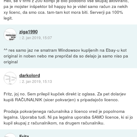
Hell, še v firmi z 200 kompi je bilo podobno vse skupaj aktivirano,
pa je mojster inšpektor bil happy ko je videl samo račun za nekih
xy licenc, da smo cca. tam-tam kot mora biti. Serverji pa 100%
legit.
ziga1990
::
2. jan 2019, 15:07
^^ res samo jaz ne smatram Windowsov kupljenih na Ebay-u kot
original in noben nebo me prepričal da so delajo ja samo niso pa
original
darkolord
::
2. jan 2019, 15:13
Fritz, joj no. Sem prilepil kupček direkt iz oglasa. Za pet dolarjev
kupiš RAČUNALNIK (sicer pokvarjen) s pripadajočo licenco.
Prodaja pokvarjenega računalnika z licenco vred je popolnoma
legalna. Uporaba tudi. Ni pa legalna uporaba SAMO licence, ki si jo
kupil skupaj z računalnikom, na drugem računalniku.
Fritz