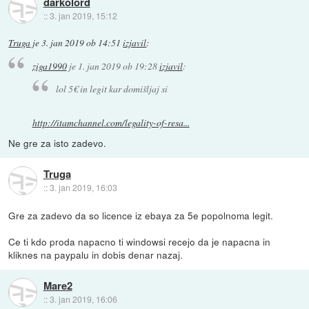
darkolord
::
3. jan 2019, 15:12
Truga
je
3. jan 2019 ob 14:51
izjavil
:
ziga1990
je
1. jan 2019 ob 19:28
izjavil
:
lol 5€ in legit kar domišljaj si
http://itamchannel.com/legality-of-resa...
Ne gre za isto zadevo.
Truga
::
3. jan 2019, 16:03
Gre za zadevo da so licence iz ebaya za 5e popolnoma legit.
Ce ti kdo proda napacno ti windowsi recejo da je napacna in
kliknes na paypalu in dobis denar nazaj.
Mare2
::
3. jan 2019, 16:06