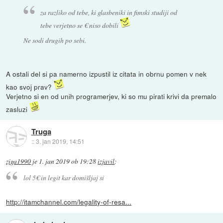
za razliko od tebe, ki glasbeniki in fimski studiji od
tebe verjetno se € niso dobili
Ne sodi drugih po sebi.
A ostali del si pa namerno izpustil iz citata in obrnu pomen v nek
kao svoj prav?
Verjetno si en od unih programerjev, ki so mu pirati krivi da premalo
zasluzi
Truga
::
3. jan 2019, 14:51
ziga1990
je
1. jan 2019 ob 19:28
izjavil
:
lol 5€ in legit kar domišljaj si
http://itamchannel.com/legality-of-resa...