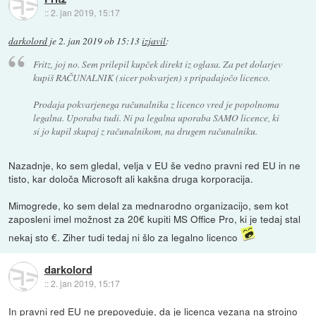
::
2. jan 2019, 15:17
darkolord
je
2. jan 2019 ob 15:13
izjavil
:
Fritz, joj no. Sem prilepil kupček direkt iz oglasa. Za pet dolarjev
kupiš RAČUNALNIK (sicer pokvarjen) s pripadajočo licenco.
Prodaja pokvarjenega računalnika z licenco vred je popolnoma
legalna. Uporaba tudi. Ni pa legalna uporaba SAMO licence, ki
si jo kupil skupaj z računalnikom, na drugem računalniku.
Nazadnje, ko sem gledal, velja v EU še vedno pravni red EU in ne
tisto, kar določa Microsoft ali kakšna druga korporacija.
Mimogrede, ko sem delal za mednarodno organizacijo, sem kot
zaposleni imel možnost za 20€ kupiti MS Office Pro, ki je tedaj stal
nekaj sto €. Ziher tudi tedaj ni šlo za legalno licenco
darkolord
::
2. jan 2019, 15:17
In pravni red EU ne prepoveduje, da je licenca vezana na strojno