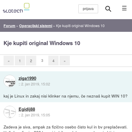
☰
Forum
»
Operacijski sistemi
»
Kje kupiti original Windows 10
Kje kupiti original Windows 10
3
«
1
2
4
»
ziga1990
::
2. jan 2019, 15:02
kaj je Linux in zakaj nisi klinker na njemu, če neznaš kupit WIN 10?
Egidij88
::
2. jan 2019, 15:05
Zadeva je siva, ampak za fizično osebo čisto kul in bv preplačevati.