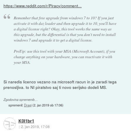
https://www.reddit.com/r/Piracy/comment...
Remember that free upgrade from windows 7 to 10? If you just
activate it with daz loader and then upgrade it to 10, you'll have
a digital license right? Okay, this tool works the same way as
this upgrade, but the differential is that you don't need to install
windows 7 and upgrade it to get a digital license.
ProTip: use this tool with your MSA (Microsoft Account), if you
change anything on your hardware, you can reactivate it with
your MSA.
Si naredis licenco vezano na microsoft racun in je zaradi tega
prenosljiva. to NI piratstvo saj ti novo serijsko dodeli MS.
Zgodovina sprememb…
spremenil:
Dragi
(
2. jan 2019 ob 17:06
)
K0l1br1
::
2. jan 2019, 17:08