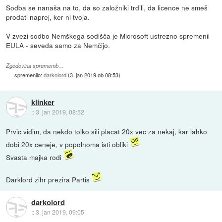
Sodba se nanaša na to, da so založniki trdili, da licence ne smeš
prodati naprej, ker ni tvoja.
V zvezi sodbo Nemškega sodišča je Microsoft ustrezno spremenil
EULA - seveda samo za Nemčijo.
Zgodovina sprememb…
spremenilo:
darkolord
(
3. jan 2019 ob 08:53
)
klinker
::
3. jan 2019, 08:52
Prvic vidim, da nekdo tolko sili placat 20x vec za nekaj, kar lahko
dobi 20x ceneje, v popolnoma isti obliki
Svasta majka rodi
Darklord zihr prezira Partis
darkolord
::
3. jan 2019, 09:05