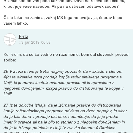
A lahko kdo od vas poda kakšno povezavo na relevanten članek,
ki potrjuje vaše navedbe. Ali pa na ustrezen odstavek sodbe?
Čisto tako me zanima, zakaj MS tega ne uveljavlja, čeprav bi po
vašem lahko.
Fritz
::
3. jan 2019, 06:58
Ker vidim, da se še vedno ne razumemo, bom dal slovenski prevod
sodbe:
26 V zvezi s tem je treba najprej opozoriti, da v skladu s členom
4(c) te direktive prva prodaja kopije računalniškega programa v
Uniji, ki jo opravi imetnik avtorske pravice ali je opravljena z
njegovim dovoljenjem, izčrpa pravico do distribuiranja te kopije v
Uniji.
27 Iz te določbe izhaja, da je izčrpanje pravice do distribuiranja
kopije računalniškega programa odvisno od dveh pogojev, in sicer
da je bila dana v prodajo oziroma, natančneje, da jo je prodal
imetnik pravice ali pa je bilo to storjeno z njegovim dovoljenjem in
da je to trženje potekalo v Uniji (v zvezi s členom 4 Direktive