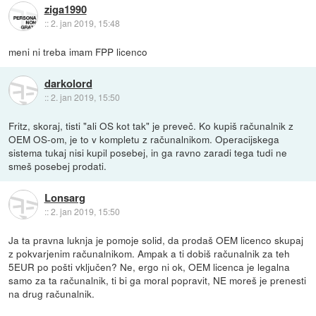
ziga1990
::
2. jan 2019, 15:48
meni ni treba imam FPP licenco
darkolord
::
2. jan 2019, 15:50
Fritz, skoraj, tisti "ali OS kot tak" je preveč. Ko kupiš računalnik z
OEM OS-om, je to v kompletu z računalnikom. Operacijskega
sistema tukaj nisi kupil posebej, in ga ravno zaradi tega tudi ne
smeš posebej prodati.
Lonsarg
::
2. jan 2019, 15:50
Ja ta pravna luknja je pomoje solid, da prodaš OEM licenco skupaj
z pokvarjenim računalnikom. Ampak a ti dobiš računalnik za teh
5EUR po pošti vključen? Ne, ergo ni ok, OEM licenca je legalna
samo za ta računalnik, ti bi ga moral popravit, NE moreš je prenesti
na drug računalnik.