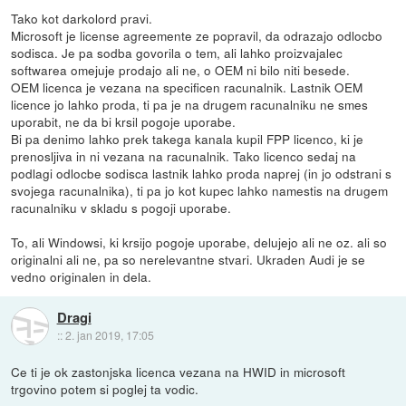
Tako kot darkolord pravi.
Microsoft je license agreemente ze popravil, da odrazajo odlocbo
sodisca. Je pa sodba govorila o tem, ali lahko proizvajalec
softwarea omejuje prodajo ali ne, o OEM ni bilo niti besede.
OEM licenca je vezana na specificen racunalnik. Lastnik OEM
licence jo lahko proda, ti pa je na drugem racunalniku ne smes
uporabit, ne da bi krsil pogoje uporabe.
Bi pa denimo lahko prek takega kanala kupil FPP licenco, ki je
prenosljiva in ni vezana na racunalnik. Tako licenco sedaj na
podlagi odlocbe sodisca lastnik lahko proda naprej (in jo odstrani s
svojega racunalnika), ti pa jo kot kupec lahko namestis na drugem
racunalniku v skladu s pogoji uporabe.
To, ali Windowsi, ki krsijo pogoje uporabe, delujejo ali ne oz. ali so
originalni ali ne, pa so nerelevantne stvari. Ukraden Audi je se
vedno originalen in dela.
Dragi
::
2. jan 2019, 17:05
Ce ti je ok zastonjska licenca vezana na HWID in microsoft
trgovino potem si poglej ta vodic.