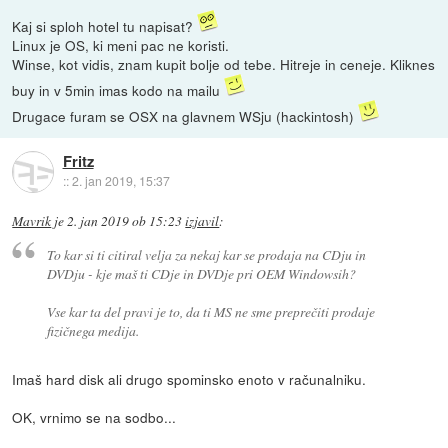
Kaj si sploh hotel tu napisat?
Linux je OS, ki meni pac ne koristi.
Winse, kot vidis, znam kupit bolje od tebe. Hitreje in ceneje. Kliknes
buy in v 5min imas kodo na mailu
Drugace furam se OSX na glavnem WSju (hackintosh)
Fritz
::
2. jan 2019, 15:37
Mavrik
je
2. jan 2019 ob 15:23
izjavil
:
To kar si ti citiral velja za nekaj kar se prodaja na CDju in
DVDju - kje maš ti CDje in DVDje pri OEM Windowsih?
Vse kar ta del pravi je to, da ti MS ne sme preprečiti prodaje
fizičnega medija.
Imaš hard disk ali drugo spominsko enoto v računalniku.
OK, vrnimo se na sodbo...