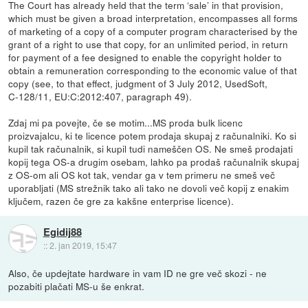
The Court has already held that the term ‘sale’ in that provision,
which must be given a broad interpretation, encompasses all forms
of marketing of a copy of a computer program characterised by the
grant of a right to use that copy, for an unlimited period, in return
for payment of a fee designed to enable the copyright holder to
obtain a remuneration corresponding to the economic value of that
copy (see, to that effect, judgment of 3 July 2012, UsedSoft,
C‑128/11, EU:C:2012:407, paragraph 49).
Zdaj mi pa povejte, če se motim...MS proda bulk licenc
proizvajalcu, ki te licence potem prodaja skupaj z računalniki. Ko si
kupil tak računalnik, si kupil tudi nameščen OS. Ne smeš prodajati
kopij tega OS-a drugim osebam, lahko pa prodaš računalnik skupaj
z OS-om ali OS kot tak, vendar ga v tem primeru ne smeš več
uporabljati (MS strežnik tako ali tako ne dovoli več kopij z enakim
ključem, razen če gre za kakšne enterprise licence).
Egidij88
::
2. jan 2019, 15:47
Also, če updejtate hardware in vam ID ne gre več skozi - ne
pozabiti plačati MS-u še enkrat.