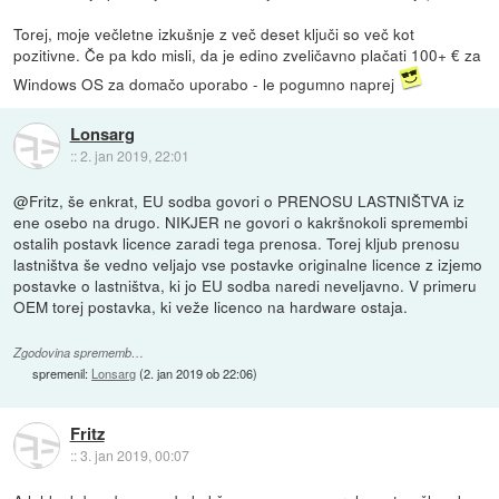
Torej, moje večletne izkušnje z več deset ključi so več kot
pozitivne. Če pa kdo misli, da je edino zveličavno plačati 100+ € za
Windows OS za domačo uporabo - le pogumno naprej
Lonsarg
::
2. jan 2019, 22:01
@Fritz, še enkrat, EU sodba govori o PRENOSU LASTNIŠTVA iz
ene osebo na drugo. NIKJER ne govori o kakršnokoli spremembi
ostalih postavk licence zaradi tega prenosa. Torej kljub prenosu
lastništva še vedno veljajo vse postavke originalne licence z izjemo
postavke o lastništva, ki jo EU sodba naredi neveljavno. V primeru
OEM torej postavka, ki veže licenco na hardware ostaja.
Zgodovina sprememb…
spremenil:
Lonsarg
(
2. jan 2019 ob 22:06
)
Fritz
::
3. jan 2019, 00:07