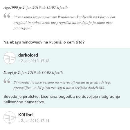
ziga1990
je
2. jan 2019 ob 15:07
izjavil
:
^^ res samo jaz ne smatram Windowsov kupljenih na Ebay-u kot
original in noben nebo me prepričal da so delajo ja samo niso
pa original
Na ebayu windowsov ne kupuiš, o čem ti to?
darkolord
::
2. jan 2019, 17:13
Dragi
je
2. jan 2019 ob 17:05
izjavil
:
Si naredis licenco vezano na microsoft racun in je zaradi tega
prenosljiva. to NI piratstvo saj ti novo serijsko dodeli MS.
Seveda je piratstvo. Licenčna pogodba ne dovoljuje nadgradnje
nelicenčne namestitve.
K0l1br1
::
2. jan 2019, 17:14