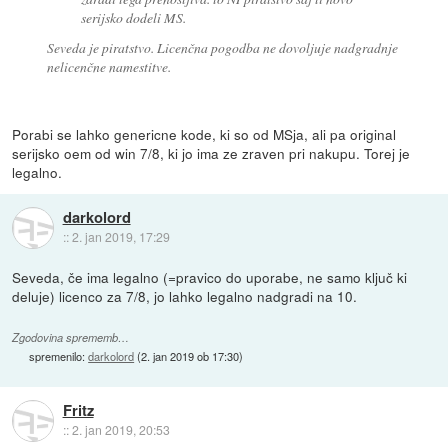
serijsko dodeli MS.
Seveda je piratstvo. Licenčna pogodba ne dovoljuje nadgradnje
nelicenčne namestitve.
Porabi se lahko genericne kode, ki so od MSja, ali pa original
serijsko oem od win 7/8, ki jo ima ze zraven pri nakupu. Torej je
legalno.
darkolord
::
2. jan 2019, 17:29
Seveda, če ima legalno (=pravico do uporabe, ne samo ključ ki
deluje) licenco za 7/8, jo lahko legalno nadgradi na 10.
Zgodovina sprememb…
spremenilo:
darkolord
(
2. jan 2019 ob 17:30
)
Fritz
::
2. jan 2019, 20:53