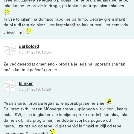
tako kot se ne orozje in droga, pa lahko ti po trepalnicah skaces
In vse to ciljam na domaco rabo, ne pa firmo. Ceprav grem stavit
da bi tudi tam slo skozi, ker inspektorji so itak butasti, kot sem vidu
v bivsi firmi
darkolord
::
3. jan 2019, 10:05
Že več desetkrat omenjeno - prodaja je legalna, uporaba (na tak
način kot to ti počneš) pa ne.
klinker
::
3. jan 2019, 13:29
Yeah shure...prodaja legalna, le uporabljat se ne sme
Sej brez skrbi, razen MSovega crapa kupljenega v sivi coni, imam
ostali SW, filme in glasbo vse kupljeno preko uradnih kanalov, tako
da ne skrbi, da programerji ne dobite svoj kos pogace od
mene....za razliko od tebe, ki glasbeniki in fimski studiji od tebe
verjetno se € niso dobili