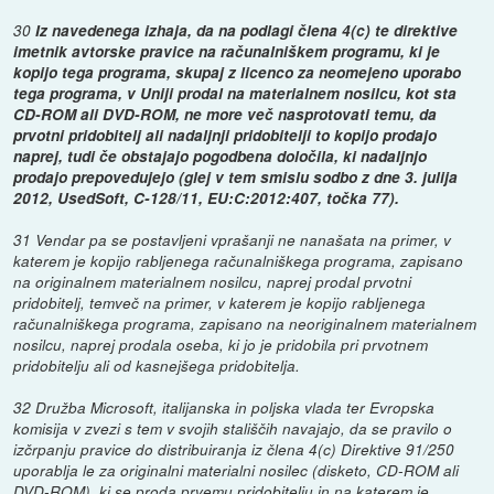
30
Iz navedenega izhaja, da na podlagi člena 4(c) te direktive
imetnik avtorske pravice na računalniškem programu, ki je
kopijo tega programa, skupaj z licenco za neomejeno uporabo
tega programa, v Uniji prodal na materialnem nosilcu, kot sta
CD-ROM ali DVD-ROM, ne more več nasprotovati temu, da
prvotni pridobitelj ali nadaljnji pridobitelji to kopijo prodajo
naprej, tudi če obstajajo pogodbena določila, ki nadaljnjo
prodajo prepovedujejo (glej v tem smislu sodbo z dne 3. julija
2012, UsedSoft, C-128/11, EU:C:2012:407, točka 77).
31 Vendar pa se postavljeni vprašanji ne nanašata na primer, v
katerem je kopijo rabljenega računalniškega programa, zapisano
na originalnem materialnem nosilcu, naprej prodal prvotni
pridobitelj, temveč na primer, v katerem je kopijo rabljenega
računalniškega programa, zapisano na neoriginalnem materialnem
nosilcu, naprej prodala oseba, ki jo je pridobila pri prvotnem
pridobitelju ali od kasnejšega pridobitelja.
32 Družba Microsoft, italijanska in poljska vlada ter Evropska
komisija v zvezi s tem v svojih stališčih navajajo, da se pravilo o
izčrpanju pravice do distribuiranja iz člena 4(c) Direktive 91/250
uporablja le za originalni materialni nosilec (disketo, CD-ROM ali
DVD-ROM), ki se proda prvemu pridobitelju in na katerem je