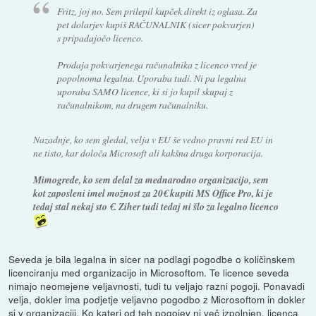
Fritz, joj no. Sem prilepil kupček direkt iz oglasa. Za
pet dolarjev kupiš RAČUNALNIK (sicer pokvarjen)
s pripadajočo licenco.
Prodaja pokvarjenega računalnika z licenco vred je
popolnoma legalna. Uporaba tudi. Ni pa legalna
uporaba SAMO licence, ki si jo kupil skupaj z
računalnikom, na drugem računalniku.
Nazadnje, ko sem gledal, velja v EU še vedno pravni red EU in
ne tisto, kar določa Microsoft ali kakšna druga korporacija.
Mimogrede, ko sem delal za mednarodno organizacijo, sem
kot zaposleni imel možnost za 20€ kupiti MS Office Pro, ki je
tedaj stal nekaj sto €. Ziher tudi tedaj ni šlo za legalno licenco
Seveda je bila legalna in sicer na podlagi pogodbe o količinskem
licenciranju med organizacijo in Microsoftom. Te licence seveda
nimajo neomejene veljavnosti, tudi tu veljajo razni pogoji. Ponavadi
velja, dokler ima podjetje veljavno pogodbo z Microsoftom in dokler
si v organizaciji. Ko kateri od teh pogojev ni več izpolnjen, licenca