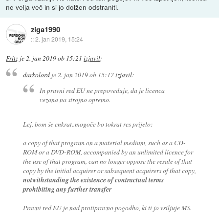
ne velja več in si jo dolžen odstraniti.
ziga1990
::
2. jan 2019, 15:24
Fritz
je
2. jan 2019 ob 15:21
izjavil
:
darkolord
je
2. jan 2019 ob 15:17
izjavil
:
In pravni red EU ne prepoveduje, da je licenca
vezana na strojno opremo.
Lej, bom še enkrat..mogoče bo tokrat res prijelo:
a copy of that program on a material medium, such as a CD-
ROM or a DVD-ROM, accompanied by an unlimited licence for
the use of that program, can no longer oppose the resale of that
copy by the initial acquirer or subsequent acquirers of that copy,
notwithstanding the existence of contractual terms
prohibiting any further transfer
Pravni red EU je nad protipravno pogodbo, ki ti jo vsiljuje MS.