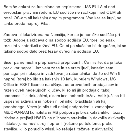
Bom še enkrat za funkcionalno nepismene...MS EULA ni nad
evropskim pravnim redom. EU sodišče ne razlikuje med OEM ali
retail OS-om ali kakšnim drugim programom. Vse kar se kupi, se
lahko proda naprej. Pika.
Zadeva ni lokalizirana na Nemčijo, ker se je nemško sodišče pri
tožbi Adobeja sklicevalo na sodbo sodišča EU, torej bo enak
rezultat v katerikoli državi EU. Če bi pa slučajno bil drugačen, bi se
takšno sodbo dalo brez težav ovreči na sodišču EU.
Sicer pa ne mislim prepričevati prepričanih. Če mislite, da je tako
prav, kar naprej. Jaz vem zase in za vrsto ljudi, katerim sem
pomagal pri nakupu in vzdrževanju računalnika, da že od Win 8
naprej (torej bo šlo za kakšnih 10 let), kupujem Windows, MS
Office in ESET licence na eBayu, od preverjenih prodajalcev in
razen dveh nedelujočih ključev, ki so mi jih prodajalci takoj
nadomestili z delujočimi, nisem imel nobenih težav. Vsi ključi so bili
uspešno aktivirani in noben ni bil nikoli blacklistan ali kaj
podobnega. Vmes je bilo tudi nekaj nadgradenj z zamenjavo
MB/CPU/RAM kompleta in MS podpora je brez kakršnihkoli težav
izbrisala prejšnji HW ID na njihovem strežniku in dovolila aktivacijo
inštalacije na novi strojni opremi (rešeno po telefonu, preko
številke, ki jo ponudijo winsi, ko rešuješ 'težave' z aktivacijo).