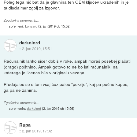
Poleg tega nič bat da je glavnina teh OEM ključev ukradenih in je
ta disclaimer zgolj za izgovor.
Zgodovina sprememb…
spremenil:
Lonsarg
(
2. jan 2019 ob 15:52
)
darkolord
::
2. jan 2019, 15:51
Računalnik lahko sicer dobiš v roke, ampak moraš posebej plačati
(drago) poštnino. Ampak gotovo to ne bo isti računalnik, na
katerega je licenca bila v originalu vezana.
Prodajalec se s tem vsaj čez palec "pokrije", kaj pa počne kupec,
ga pa ne zanima.
Zgodovina sprememb…
spremenilo:
darkolord
(
2. jan 2019 ob 15:56
)
Rupa
::
2. jan 2019, 17:02