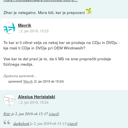
Ziher je nelegalno. Mora biti, ker je prepoceni
Mavrik
::
2. jan 2019, 15:23
To kar si ti citiral velja za nekaj kar se prodaja na CDju in DVDju -
kje maš ti CDje in DVDje pri OEM Windowsih?
Vse kar ta del pravi je to, da ti MS ne sme preprečiti prodaje
fizičnega medija.
Zgodovina sprememb…
spremenil:
Mavrik
(
2. jan 2019 ob 15:24
)
Alexius Heristalski
::
2. jan 2019, 15:24
Fritz
je
2. jan 2019 ob 15:17
izjavil
:
darkolord
je
2. jan 2019 ob 15:13
izjavil
: