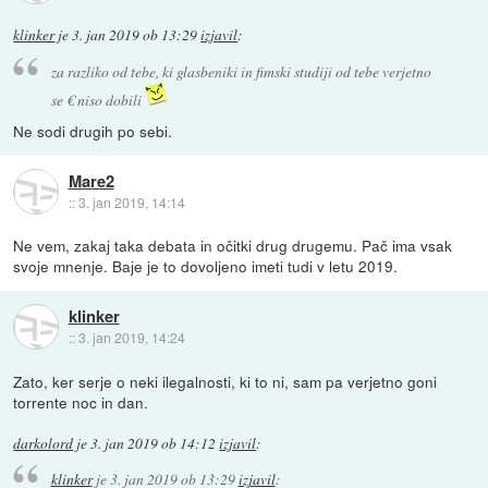
klinker
je
3. jan 2019 ob 13:29
izjavil
:
za razliko od tebe, ki glasbeniki in fimski studiji od tebe verjetno
se € niso dobili
Ne sodi drugih po sebi.
Mare2
::
3. jan 2019, 14:14
Ne vem, zakaj taka debata in očitki drug drugemu. Pač ima vsak
svoje mnenje. Baje je to dovoljeno imeti tudi v letu 2019.
klinker
::
3. jan 2019, 14:24
Zato, ker serje o neki ilegalnosti, ki to ni, sam pa verjetno goni
torrente noc in dan.
darkolord
je
3. jan 2019 ob 14:12
izjavil
:
klinker
je
3. jan 2019 ob 13:29
izjavil
: