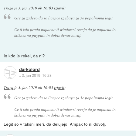
Truga
je
3. jan 2019 ob 16:03
izjavil
:
Gre za zadevo da so licence iz ebaya za 5e popolnoma legit.
Ce ti kdo proda napacno ti windowsi recejo da je napacna in
kliknes na paypalu in dobis denar nazaj.
In kdo je rekel, da ni?
darkolord
::
3. jan 2019, 16:28
Truga
je
3. jan 2019 ob 16:03
izjavil
:
Gre za zadevo da so licence iz ebaya za 5e popolnoma legit.
Ce ti kdo proda napacno ti windowsi recejo da je napacna in
kliknes na paypalu in dobis denar nazaj.
Legit so v takšni meri, da delujejo. Ampak to ni dovolj.