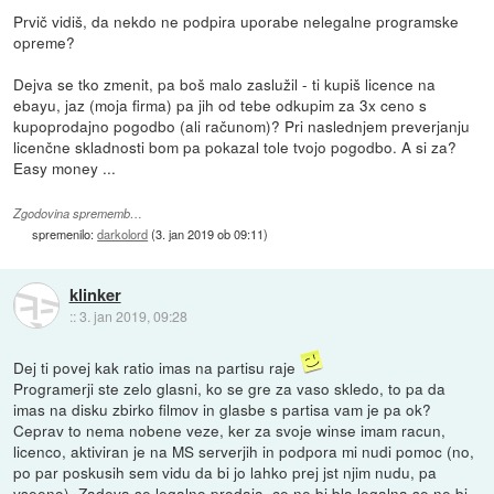
Prvič vidiš, da nekdo ne podpira uporabe nelegalne programske
opreme?
Dejva se tko zmenit, pa boš malo zaslužil - ti kupiš licence na
ebayu, jaz (moja firma) pa jih od tebe odkupim za 3x ceno s
kupoprodajno pogodbo (ali računom)? Pri naslednjem preverjanju
licenčne skladnosti bom pa pokazal tole tvojo pogodbo. A si za?
Easy money ...
Zgodovina sprememb…
spremenilo:
darkolord
(
3. jan 2019 ob 09:11
)
klinker
::
3. jan 2019, 09:28
Dej ti povej kak ratio imas na partisu raje
Programerji ste zelo glasni, ko se gre za vaso skledo, to pa da
imas na disku zbirko filmov in glasbe s partisa vam je pa ok?
Ceprav to nema nobene veze, ker za svoje winse imam racun,
licenco, aktiviran je na MS serverjih in podpora mi nudi pomoc (no,
po par poskusih sem vidu da bi jo lahko prej jst njim nudu, pa
vseeno). Zadeva se legalno prodaja, ce ne bi bla legalna se ne bi,