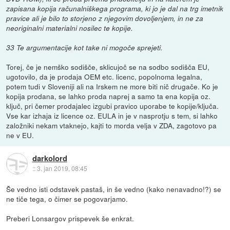
zapisana kopija računalniškega programa, ki jo je dal na trg imetnik
pravice ali je bilo to storjeno z njegovim dovoljenjem, in ne za
neoriginalni materialni nosilec te kopije.
33 Te argumentacije kot take ni mogoče sprejeti.
Torej, če je nemško sodišče, sklicujoč se na sodbo sodišča EU,
ugotovilo, da je prodaja OEM etc. licenc, popolnoma legalna,
potem tudi v Sloveniji ali na Irskem ne more biti nič drugače. Ko je
kopija prodana, se lahko proda naprej a samo ta ena kopija oz.
ključ, pri čemer prodajalec izgubi pravico uporabe te kopije/ključa.
Vse kar izhaja iz licence oz. EULA in je v nasprotju s tem, si lahko
založniki nekam vtaknejo, kajti to morda velja v ZDA, zagotovo pa
ne v EU.
darkolord
::
3. jan 2019, 08:45
Še vedno isti odstavek pastaš, in še vedno (kako nenavadno!?) se
ne tiče tega, o čimer se pogovarjamo.
Preberi Lonsargov prispevek še enkrat.