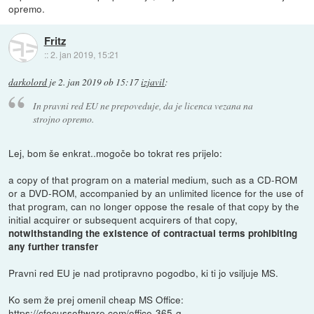
opremo.
Fritz
::
2. jan 2019, 15:21
darkolord
je
2. jan 2019 ob 15:17
izjavil
:
In pravni red EU ne prepoveduje, da je licenca vezana na
strojno opremo.
Lej, bom še enkrat..mogoče bo tokrat res prijelo:
a copy of that program on a material medium, such as a CD-ROM
or a DVD-ROM, accompanied by an unlimited licence for the use of
that program, can no longer oppose the resale of that copy by the
initial acquirer or subsequent acquirers of that copy,
notwithstanding the existence of contractual terms prohibiting
any further transfer
Pravni red EU je nad protipravno pogodbo, ki ti jo vsiljuje MS.
Ko sem že prej omenil cheap MS Office:
https://cfocussoftware.com/office-365-g...