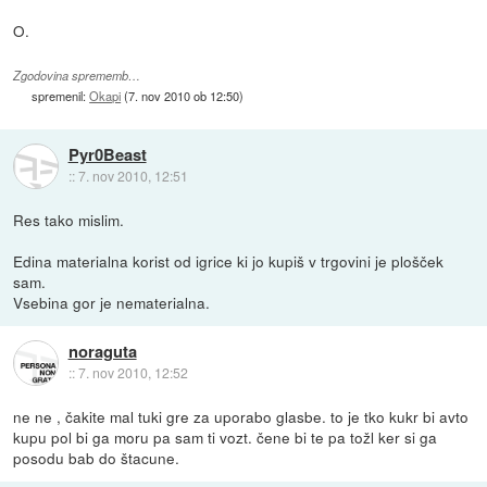
O.
Zgodovina sprememb…
spremenil:
Okapi
(
7. nov 2010 ob 12:50
)
Pyr0Beast
::
7. nov 2010, 12:51
Res tako mislim.
Edina materialna korist od igrice ki jo kupiš v trgovini je plošček
sam.
Vsebina gor je nematerialna.
noraguta
::
7. nov 2010, 12:52
ne ne , čakite mal tuki gre za uporabo glasbe. to je tko kukr bi avto
kupu pol bi ga moru pa sam ti vozt. čene bi te pa tožl ker si ga
posodu bab do štacune.