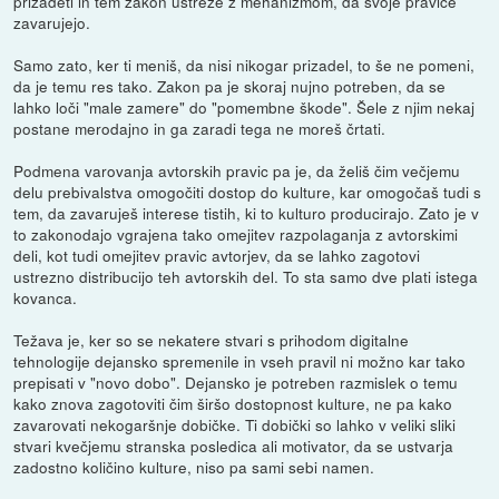
prizadeti in tem zakon ustreže z mehanizmom, da svoje pravice
zavarujejo.
Samo zato, ker ti meniš, da nisi nikogar prizadel, to še ne pomeni,
da je temu res tako. Zakon pa je skoraj nujno potreben, da se
lahko loči "male zamere" do "pomembne škode". Šele z njim nekaj
postane merodajno in ga zaradi tega ne moreš črtati.
Podmena varovanja avtorskih pravic pa je, da želiš čim večjemu
delu prebivalstva omogočiti dostop do kulture, kar omogočaš tudi s
tem, da zavaruješ interese tistih, ki to kulturo producirajo. Zato je v
to zakonodajo vgrajena tako omejitev razpolaganja z avtorskimi
deli, kot tudi omejitev pravic avtorjev, da se lahko zagotovi
ustrezno distribucijo teh avtorskih del. To sta samo dve plati istega
kovanca.
Težava je, ker so se nekatere stvari s prihodom digitalne
tehnologije dejansko spremenile in vseh pravil ni možno kar tako
prepisati v "novo dobo". Dejansko je potreben razmislek o temu
kako znova zagotoviti čim širšo dostopnost kulture, ne pa kako
zavarovati nekogaršnje dobičke. Ti dobički so lahko v veliki sliki
stvari kvečjemu stranska posledica ali motivator, da se ustvarja
zadostno količino kulture, niso pa sami sebi namen.