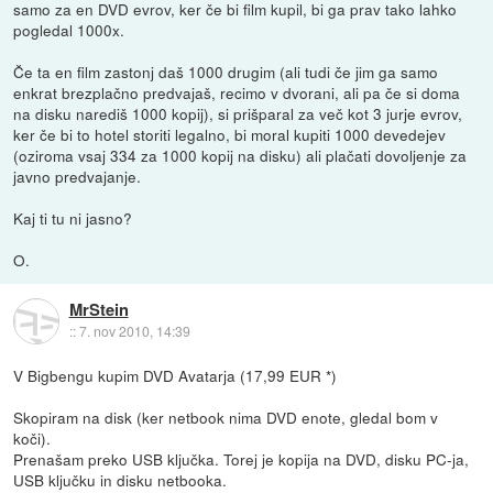
samo za en DVD evrov, ker če bi film kupil, bi ga prav tako lahko
pogledal 1000x.
Če ta en film zastonj daš 1000 drugim (ali tudi če jim ga samo
enkrat brezplačno predvajaš, recimo v dvorani, ali pa če si doma
na disku narediš 1000 kopij), si prišparal za več kot 3 jurje evrov,
ker če bi to hotel storiti legalno, bi moral kupiti 1000 devedejev
(oziroma vsaj 334 za 1000 kopij na disku) ali plačati dovoljenje za
javno predvajanje.
Kaj ti tu ni jasno?
O.
MrStein
::
7. nov 2010, 14:39
V Bigbengu kupim DVD Avatarja (17,99 EUR *)
Skopiram na disk (ker netbook nima DVD enote, gledal bom v
koči).
Prenašam preko USB ključka. Torej je kopija na DVD, disku PC-ja,
USB ključku in disku netbooka.