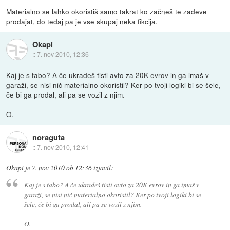
Materialno se lahko okoristiš samo takrat ko začneš te zadeve
prodajat, do tedaj pa je vse skupaj neka fikcija.
Okapi
::
7. nov 2010, 12:36
Kaj je s tabo? A če ukradeš tisti avto za 20K evrov in ga imaš v
garaži, se nisi nič materialno okoristil? Ker po tvoji logiki bi se šele,
če bi ga prodal, ali pa se vozil z njim.
O.
noraguta
::
7. nov 2010, 12:41
Okapi
je
7. nov 2010 ob 12:36
izjavil
:
Kaj je s tabo? A če ukradeš tisti avto za 20K evrov in ga imaš v
garaži, se nisi nič materialno okoristil? Ker po tvoji logiki bi se
šele, če bi ga prodal, ali pa se vozil z njim.
O.