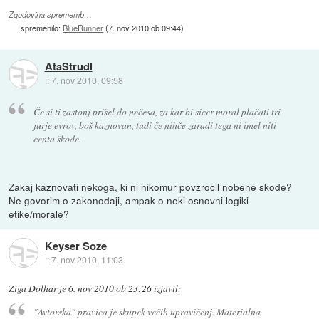
Zgodovina sprememb…
spremenilo:
BlueRunner
(
7. nov 2010 ob 09:44
)
AtaStrudl
::
7. nov 2010, 09:58
Če si ti zastonj prišel do nečesa, za kar bi sicer moral plačati tri
jurje evrov, boš kaznovan, tudi če nihče zaradi tega ni imel niti
centa škode.
Zakaj kaznovati nekoga, ki ni nikomur povzrocil nobene skode?
Ne govorim o zakonodaji, ampak o neki osnovni logiki
etike/morale?
Keyser Soze
::
7. nov 2010, 11:03
Ziga Dolhar
je
6. nov 2010 ob 23:26
izjavil
:
"Avtorska" pravica je skupek večih upravičenj. Materialna