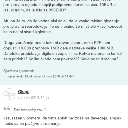
protipravno ogledani kopiji protipravne koristi za cca. 10EUR ali
jaz, ki trdim, da je bilo za 990EUR?
Ah, pa še to, da še vedno nisi dojel, da je vsako takšno gledanje
protipravna reprodukcija. To se ti očitno še ni vštelo v tvoj koncept
kako naj bi stvari izgledale.
Druga vprašanje ravno tako ni ravno jasno: preko P2P sem
dopustil 10.000 prenosov 1MiB dela datoteke velike 1000MiB.
Datoteka predstavlja digitalen zapis filma. Koliko materialne koristi
sem pridobil? Koliko škode sem povzročil? Kako se to izračuna?
Zgodovina sprememb…
spremenilo:
BlueRunner
(
7. nov 2010 ob 14:47
)
Okapi
::
7. nov 2010, 14:58
Kdo ima sedaj prav?
Jaz, razen v primeru, da filma sploh ne izdaš na devedeju, ampak
nudiš samo plačljivo streamanje.