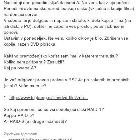
Naslednji dan posodim ključek osebi A. Ne vem, kaj z njo počne.
Ponoči mi avtomatsko naredi backup diska (vključno s kopijo filma)
na domači server.
V soboto mi je dolgčas in napišem skripto, ki dela kopije filma (na
isti disk, v PC), dokler ne zapolni ves prostor, potem izbriše in
ponovi.
Ustavim v ponedeljek. Ne vem, koliko ciklov je bilo. Zbrišem vse
kopije, razen DVD ploščka.
Kakšno premoženjsko korist sem imel v katerem trenutku?
Koliko sem prišparal? Zaslužil?
Kaj pa oseba A?
Je vaš odgovor pravna praksa v RS? Je po zakonih in predpisih
(citat)? Vaše mnenje?
* -
http://www.bigbang.si/film/dvd-film/zna...
Se kaj spremeni, če so vsi sodelujoči diski RAID-1?
Kaj pa RAID-5?
Ali RAID-6 (ali druge možnosti)?
Zgodovina sprememb…
spremenil:
MrStein
(
7. nov 2010 ob 14:41
)