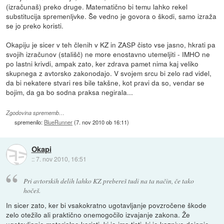
(izračunaš) preko druge. Matematično bi temu lahko rekel
substitucija spremenljvke. Še vedno je govora o škodi, samo izraža
se jo preko koristi.
Okapiju je sicer v teh členih v KZ in ZASP čisto vse jasno, hkrati pa
svojih izračunov (stališč) ne more enostavno utemeljiti - IMHO ne
po lastni krivdi, ampak zato, ker zdrava pamet nima kaj veliko
skupnega z avtorsko zakonodajo. V svojem srcu bi zelo rad videl,
da bi nekatere stvari res bile takšne, kot pravi da so, vendar se
bojim, da ga bo sodna praksa negirala...
Zgodovina sprememb…
spremenilo:
BlueRunner
(
7. nov 2010 ob 16:11
)
Okapi
::
7. nov 2010, 16:51
Pri avtorskih delih lahko KZ prebereš tudi na ta način, če tako
hočeš.
In sicer zato, ker bi vsakokratno ugotavljanje povzročene škode
zelo otežilo ali praktično onemogočilo izvajanje zakona. Že
ugotavljanje materialne koristi, ki jo ima tisti, ki je kaznivo dejanje