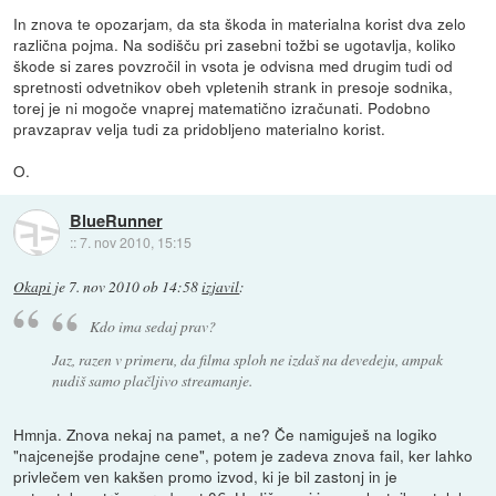
In znova te opozarjam, da sta škoda in materialna korist dva zelo
različna pojma. Na sodišču pri zasebni tožbi se ugotavlja, koliko
škode si zares povzročil in vsota je odvisna med drugim tudi od
spretnosti odvetnikov obeh vpletenih strank in presoje sodnika,
torej je ni mogoče vnaprej matematično izračunati. Podobno
pravzaprav velja tudi za pridobljeno materialno korist.
O.
BlueRunner
::
7. nov 2010, 15:15
Okapi
je
7. nov 2010 ob 14:58
izjavil
:
Kdo ima sedaj prav?
Jaz, razen v primeru, da filma sploh ne izdaš na devedeju, ampak
nudiš samo plačljivo streamanje.
Hmnja. Znova nekaj na pamet, a ne? Če namiguješ na logiko
"najcenejše prodajne cene", potem je zadeva znova fail, ker lahko
privlečem ven kakšen promo izvod, ki je bil zastonj in je