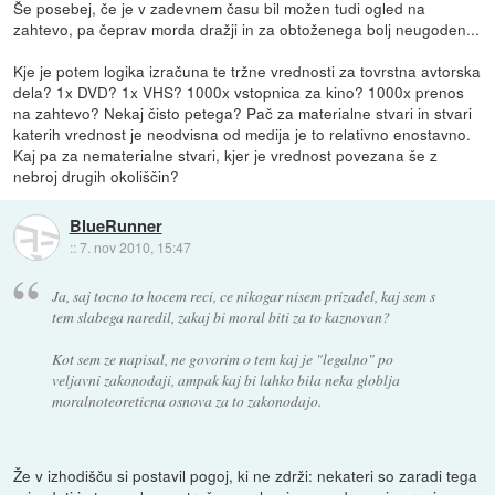
Še posebej, če je v zadevnem času bil možen tudi ogled na
zahtevo, pa čeprav morda dražji in za obtoženega bolj neugoden...
Kje je potem logika izračuna te tržne vrednosti za tovrstna avtorska
dela? 1x DVD? 1x VHS? 1000x vstopnica za kino? 1000x prenos
na zahtevo? Nekaj čisto petega? Pač za materialne stvari in stvari
katerih vrednost je neodvisna od medija je to relativno enostavno.
Kaj pa za nematerialne stvari, kjer je vrednost povezana še z
nebroj drugih okoliščin?
BlueRunner
::
7. nov 2010, 15:47
Ja, saj tocno to hocem reci, ce nikogar nisem prizadel, kaj sem s
tem slabega naredil, zakaj bi moral biti za to kaznovan?
Kot sem ze napisal, ne govorim o tem kaj je "legalno" po
veljavni zakonodaji, ampak kaj bi lahko bila neka globlja
moralnoteoreticna osnova za to zakonodajo.
Že v izhodišču si postavil pogoj, ki ne zdrži: nekateri so zaradi tega