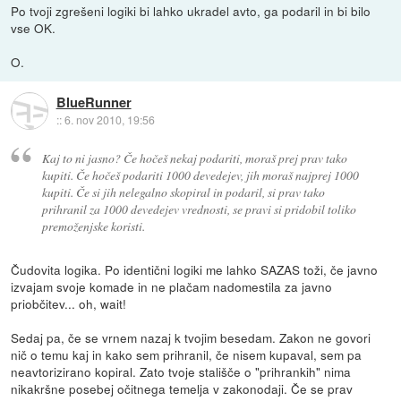
Po tvoji zgrešeni logiki bi lahko ukradel avto, ga podaril in bi bilo
vse OK.
O.
BlueRunner
::
6. nov 2010, 19:56
Kaj to ni jasno? Če hočeš nekaj podariti, moraš prej prav tako
kupiti. Če hočeš podariti 1000 devedejev, jih moraš najprej 1000
kupiti. Če si jih nelegalno skopiral in podaril, si prav tako
prihranil za 1000 devedejev vrednosti, se pravi si pridobil toliko
premoženjske koristi.
Čudovita logika. Po identični logiki me lahko SAZAS toži, če javno
izvajam svoje komade in ne plačam nadomestila za javno
priobčitev... oh, wait!
Sedaj pa, če se vrnem nazaj k tvojim besedam. Zakon ne govori
nič o temu kaj in kako sem prihranil, če nisem kupaval, sem pa
neavtorizirano kopiral. Zato tvoje stališče o "prihrankih" nima
nikakršne posebej očitnega temelja v zakonodaji. Če se prav