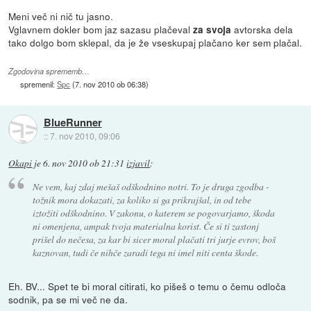
Meni več ni nič tu jasno.
Vglavnem dokler bom jaz sazasu plačeval
avtorska dela
za svoja
tako dolgo bom sklepal, da je že vseskupaj plačano ker sem plačal.
Zgodovina sprememb…
spremenil:
Spc
(
7. nov 2010 ob 06:38
)
BlueRunner
::
7. nov 2010, 09:06
Okapi
je
6. nov 2010 ob 21:31
izjavil
:
Ne vem, kaj zdaj mešaš odškodnino notri. To je druga zgodba -
tožnik mora dokazati, za koliko si ga prikrajšal, in od tebe
iztožiti odškodnino. V zakonu, o katerem se pogovarjamo, škoda
ni omenjena, ampak tvoja materialna korist. Če si ti zastonj
prišel do nečesa, za kar bi sicer moral plačati tri jurje evrov, boš
kaznovan, tudi če nihče zaradi tega ni imel niti centa škode.
Eh. BV... Spet te bi moral citirati, ko pišeš o temu o čemu odloča
sodnik, pa se mi več ne da.