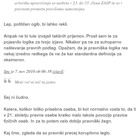
avtorska upravičenja so našteta v 23. do 33. členu ZASP in so v
pravnem prometu praviloma samostojna.
Lep, političen ogib, bi lahko rekli.
Ampak ne bi tule izvajali takšnih prijemov. Prosil sem te za
pojasnilo logike za tvojo izjavo. Nikakor pa ne za suhoparno
naštevanje pravnih podlag. Opažam, da je pravniška logika res
nekaj izredno redkega če ne že kar standardna definicija za
oksimoron.
Spc
je
7. nov 2010 ob 06:38
izjavil
:
Meni več ni nič tu jasno.
Sej ni čudno.
Katera, kolikor toliko prisebna oseba, bi kot normalno vzela to, da ti
v 21. stoletju pravne osebe kratko malo takole povozijo pravice
fizičnih oseb. In za to potem celo dobijo pravniški žegn.
Kaj čmo, zgleda da so pravniki precej koruptivno leglo.