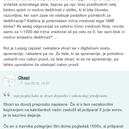
izvleček avtorskega dela, čeprav ga npr. brez predhodnih nekj
blokov sploh ni možno dešifrirati v obliko, ki bi bila človeku
razumljiva, ker sam zase ne vsebuje podatkov potrebnih za
dešifriranje? Kakšna je potemtaken tržna vrednost tega 1MiB
bloka? Ali sedaj odgovarjaš za celotno tržno vrednost filma, morda
samo za 1/1000 del tržne vrednost ali pa celo za 0, ker sam blok ni
možno smiselno dešifrirati? ...
Kot je Lessig zapisal: neklatere stvari se v digitalnem svetu
spremenijo, nekatere pa ne. Za tiste, ki se spremenijo, je potrebno
ustvariti nov nabor pravil, za tiste stvari, ki se ne spremenijo, pa
lahko uporabimo že obstoječ nabor pravil.
Okapi
::
7. nov 2010, 14:31
raje poglej kako so stvari dejansko v zakonodaji predpisane.
Stvari so dovolj preprosto napisane. Če si s tem nezakonitim
kopiranjem na kakršenkoli način zaslužil ali prišparal 3 jurje evrov,
je to kaznivo dejanje.
Če en s travnika potegnjen film doma pogledaš 1000x, si prišparal