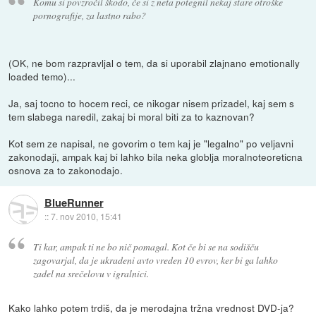
Komu si povzročil škodo, če si z neta potegnil nekaj stare otroške
pornografije, za lastno rabo?
(OK, ne bom razpravljal o tem, da si uporabil zlajnano emotionally
loaded temo)...
Ja, saj tocno to hocem reci, ce nikogar nisem prizadel, kaj sem s
tem slabega naredil, zakaj bi moral biti za to kaznovan?
Kot sem ze napisal, ne govorim o tem kaj je "legalno" po veljavni
zakonodaji, ampak kaj bi lahko bila neka globlja moralnoteoreticna
osnova za to zakonodajo.
BlueRunner
::
7. nov 2010, 15:41
Ti kar, ampak ti ne bo nič pomagal. Kot če bi se na sodišču
zagovarjal, da je ukradeni avto vreden 10 evrov, ker bi ga lahko
zadel na srečelovu v igralnici.
Kako lahko potem trdiš, da je merodajna tržna vrednost DVD-ja?