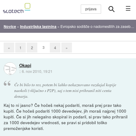
☰
Novice
»
Industrijska lastnina
»
Evropsko sodišče o nadomestilih za zasebno reproduciranje avtorskih vsebin
3
«
1
2
4
»
Okapi
::
6. nov 2010, 19:21
Če bi bilo to res, potem bi lahko nekaznovano razdajal kopije
naokoli (vključno s P2P), saj s tem nisi prihranil niti centa
denarja.
Kaj to ni jasno? Če hočeš nekaj podariti, moraš prej prav tako
kupiti. Če hočeš podariti 1000 devedejev, jih moraš najprej 1000
kupiti. Če si jih nelegalno skopiral in podaril, si prav tako prihranil
za 1000 devedejev vrednosti, se pravi si pridobil toliko
premoženjske koristi.