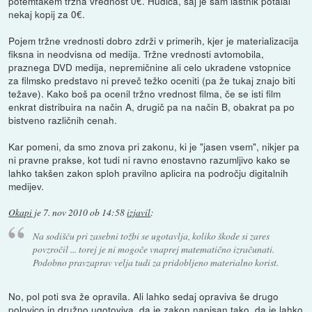
potemtakem tržna vrednost 0€. Hudiča, saj je sam lastnik potalal
nekaj kopij za 0€.
Pojem tržne vrednosti dobro zdrži v primerih, kjer je materializacija
fiksna in neodvisna od medija. Tržne vrednosti avtomobila,
praznega DVD medija, nepremičnine ali celo ukradene vstopnice
za filmsko predstavo ni preveč težko oceniti (pa že tukaj znajo biti
težave). Kako boš pa ocenil tržno vrednost filma, če se isti film
enkrat distribuira na način A, drugič pa na način B, obakrat pa po
bistveno različnih cenah.
Kar pomeni, da smo znova pri zakonu, ki je "jasen vsem", nikjer pa
ni pravne prakse, kot tudi ni ravno enostavno razumljivo kako se
lahko takšen zakon sploh pravilno aplicira na področju digitalnih
medijev.
Okapi
je
7. nov 2010 ob 14:58
izjavil
:
Na sodišču pri zasebni tožbi se ugotavlja, koliko škode si zares
povzročil ... torej je ni mogoče vnaprej matematično izračunati.
Podobno pravzaprav velja tudi za pridobljeno materialno korist.
No, pol poti sva že opravila. Ali lahko sedaj opraviva še drugo
polovico in družno ugotoviva, da je zakon napisan tako, da je lahko