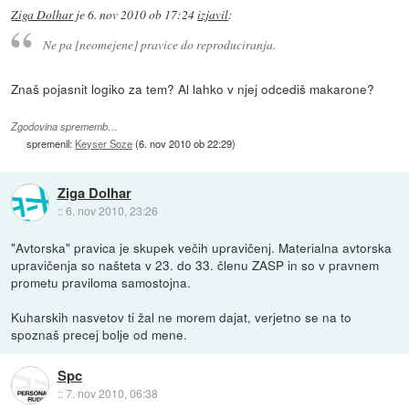
Ziga Dolhar
je
6. nov 2010 ob 17:24
izjavil
:
Ne pa [neomejene] pravice do reproduciranja.
Znaš pojasnit logiko za tem? Al lahko v njej odcediš makarone?
Zgodovina sprememb…
spremenil:
Keyser Soze
(
6. nov 2010 ob 22:29
)
Ziga Dolhar
::
6. nov 2010, 23:26
"Avtorska" pravica je skupek večih upravičenj. Materialna avtorska
upravičenja so našteta v 23. do 33. členu ZASP in so v pravnem
prometu praviloma samostojna.
Kuharskih nasvetov ti žal ne morem dajat, verjetno se na to
spoznaš precej bolje od mene.
Spc
::
7. nov 2010, 06:38