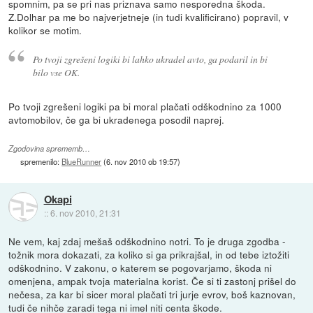
spomnim, pa se pri nas priznava samo nesporedna škoda.
Z.Dolhar pa me bo najverjetneje (in tudi kvalificirano) popravil, v
kolikor se motim.
Po tvoji zgrešeni logiki bi lahko ukradel avto, ga podaril in bi
bilo vse OK.
Po tvoji zgrešeni logiki pa bi moral plačati odškodnino za 1000
avtomobilov, če ga bi ukradenega posodil naprej.
Zgodovina sprememb…
spremenilo:
BlueRunner
(
6. nov 2010 ob 19:57
)
Okapi
::
6. nov 2010, 21:31
Ne vem, kaj zdaj mešaš odškodnino notri. To je druga zgodba -
tožnik mora dokazati, za koliko si ga prikrajšal, in od tebe iztožiti
odškodnino. V zakonu, o katerem se pogovarjamo, škoda ni
omenjena, ampak tvoja materialna korist. Če si ti zastonj prišel do
nečesa, za kar bi sicer moral plačati tri jurje evrov, boš kaznovan,
tudi če nihče zaradi tega ni imel niti centa škode.