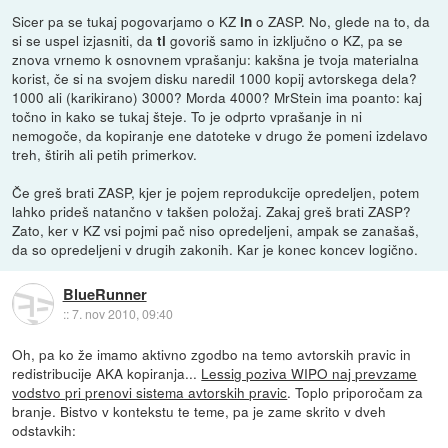
Sicer pa se tukaj pogovarjamo o KZ
o ZASP. No, glede na to, da
in
si se uspel izjasniti, da
govoriš samo in izključno o KZ, pa se
ti
znova vrnemo k osnovnem vprašanju: kakšna je tvoja materialna
korist, če si na svojem disku naredil 1000 kopij avtorskega dela?
1000 ali (karikirano) 3000? Morda 4000? MrStein ima poanto: kaj
točno in kako se tukaj šteje. To je odprto vprašanje in ni
nemogoče, da kopiranje ene datoteke v drugo že pomeni izdelavo
treh, štirih ali petih primerkov.
Če greš brati ZASP, kjer je pojem reprodukcije opredeljen, potem
lahko prideš natančno v takšen položaj. Zakaj greš brati ZASP?
Zato, ker v KZ vsi pojmi pač niso opredeljeni, ampak se zanašaš,
da so opredeljeni v drugih zakonih. Kar je konec koncev logično.
BlueRunner
::
7. nov 2010, 09:40
Oh, pa ko že imamo aktivno zgodbo na temo avtorskih pravic in
redistribucije AKA kopiranja...
Lessig poziva WIPO naj prevzame
vodstvo pri prenovi sistema avtorskih pravic
. Toplo priporočam za
branje. Bistvo v kontekstu te teme, pa je zame skrito v dveh
odstavkih: