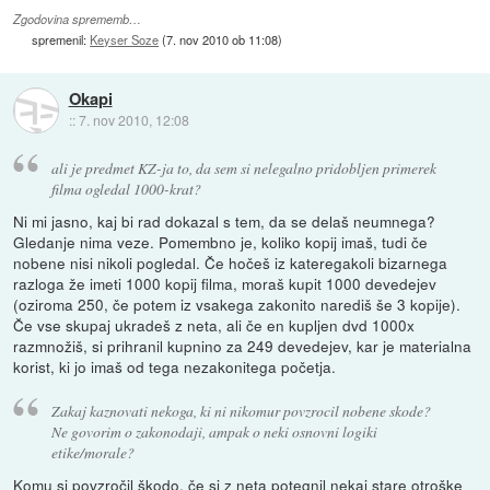
Zgodovina sprememb…
spremenil:
Keyser Soze
(
7. nov 2010 ob 11:08
)
Okapi
::
7. nov 2010, 12:08
ali je predmet KZ-ja to, da sem si nelegalno pridobljen primerek
filma ogledal 1000-krat?
Ni mi jasno, kaj bi rad dokazal s tem, da se delaš neumnega?
Gledanje nima veze. Pomembno je, koliko kopij imaš, tudi če
nobene nisi nikoli pogledal. Če hočeš iz kateregakoli bizarnega
razloga že imeti 1000 kopij filma, moraš kupit 1000 devedejev
(oziroma 250, če potem iz vsakega zakonito narediš še 3 kopije).
Če vse skupaj ukradeš z neta, ali če en kupljen dvd 1000x
razmnožiš, si prihranil kupnino za 249 devedejev, kar je materialna
korist, ki jo imaš od tega nezakonitega početja.
Zakaj kaznovati nekoga, ki ni nikomur povzrocil nobene skode?
Ne govorim o zakonodaji, ampak o neki osnovni logiki
etike/morale?
Komu si povzročil škodo, če si z neta potegnil nekaj stare otroške