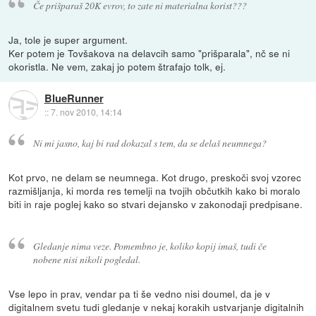
Če prišparaš 20K evrov, to zate ni materialna korist???
Ja, tole je super argument.
Ker potem je Tovšakova na delavcih samo "prišparala", nč se ni
okoristla. Ne vem, zakaj jo potem štrafajo tolk, ej.
BlueRunner
::
7. nov 2010, 14:14
Ni mi jasno, kaj bi rad dokazal s tem, da se delaš neumnega?
Kot prvo, ne delam se neumnega. Kot drugo, preskoči svoj vzorec
razmišljanja, ki morda res temelji na tvojih občutkih kako bi moralo
biti in raje poglej kako so stvari dejansko v zakonodaji predpisane.
Gledanje nima veze. Pomembno je, koliko kopij imaš, tudi če
nobene nisi nikoli pogledal.
Vse lepo in prav, vendar pa ti še vedno nisi doumel, da je v
digitalnem svetu tudi gledanje v nekaj korakih ustvarjanje digitalnih