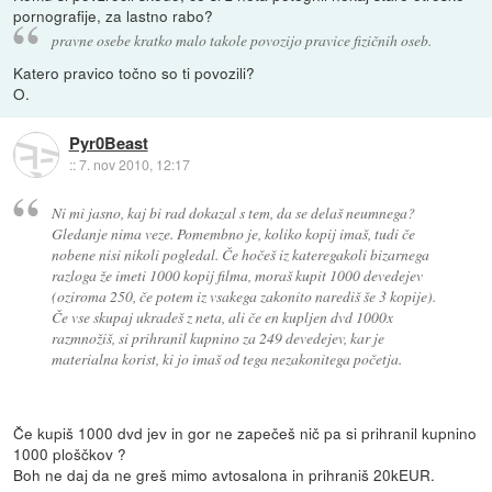
pornografije, za lastno rabo?
pravne osebe kratko malo takole povozijo pravice fizičnih oseb.
Katero pravico točno so ti povozili?
O.
Pyr0Beast
::
7. nov 2010, 12:17
Ni mi jasno, kaj bi rad dokazal s tem, da se delaš neumnega?
Gledanje nima veze. Pomembno je, koliko kopij imaš, tudi če
nobene nisi nikoli pogledal. Če hočeš iz kateregakoli bizarnega
razloga že imeti 1000 kopij filma, moraš kupit 1000 devedejev
(oziroma 250, če potem iz vsakega zakonito narediš še 3 kopije).
Če vse skupaj ukradeš z neta, ali če en kupljen dvd 1000x
razmnožiš, si prihranil kupnino za 249 devedejev, kar je
materialna korist, ki jo imaš od tega nezakonitega početja.
Če kupiš 1000 dvd jev in gor ne zapečeš nič pa si prihranil kupnino
1000 ploščkov ?
Boh ne daj da ne greš mimo avtosalona in prihraniš 20kEUR.