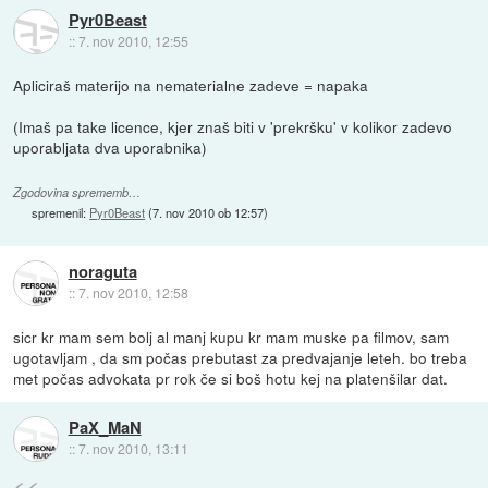
Pyr0Beast
::
7. nov 2010, 12:55
Apliciraš materijo na nematerialne zadeve = napaka
(Imaš pa take licence, kjer znaš biti v 'prekršku' v kolikor zadevo
uporabljata dva uporabnika)
Zgodovina sprememb…
spremenil:
Pyr0Beast
(
7. nov 2010 ob 12:57
)
noraguta
::
7. nov 2010, 12:58
sicr kr mam sem bolj al manj kupu kr mam muske pa filmov, sam
ugotavljam , da sm počas prebutast za predvajanje leteh. bo treba
met počas advokata pr rok če si boš hotu kej na platenšilar dat.
PaX_MaN
::
7. nov 2010, 13:11