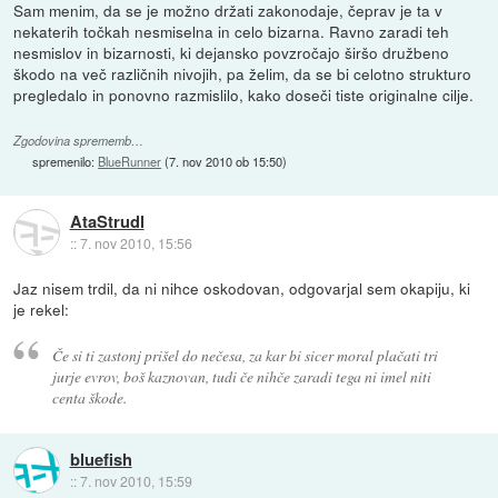
Sam menim, da se je možno držati zakonodaje, čeprav je ta v
nekaterih točkah nesmiselna in celo bizarna. Ravno zaradi teh
nesmislov in bizarnosti, ki dejansko povzročajo širšo družbeno
škodo na več različnih nivojih, pa želim, da se bi celotno strukturo
pregledalo in ponovno razmislilo, kako doseči tiste originalne cilje.
Zgodovina sprememb…
spremenilo:
BlueRunner
(
7. nov 2010 ob 15:50
)
AtaStrudl
::
7. nov 2010, 15:56
Jaz nisem trdil, da ni nihce oskodovan, odgovarjal sem okapiju, ki
je rekel:
Če si ti zastonj prišel do nečesa, za kar bi sicer moral plačati tri
jurje evrov, boš kaznovan, tudi če nihče zaradi tega ni imel niti
centa škode.
bluefish
::
7. nov 2010, 15:59