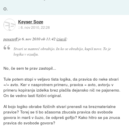
O.
Keyser Soze
::
6. nov 2010, 22:28
poweroff
je
6. nov 2010 ob 11:42
izjavil
:
Stvari se namreč obrabijo. In ko se obrabijo, kupiš nove. To je
logika v ozadju.
No, če sem te prav zastopil...
Tule potem stopi v veljavo tista logika, da pravica do neke stvari
=/= avto. Ker v nasprotnem primeru, pravica = avto, avtorju v
primeru kopiranja izdelka brez plačila dejansko nič ne pajsnemo.
On še vedno lasti fizični original.
Al bojo logiko obrabe fizičnih stvari prenesli na brezmaterialne
pravice? Torej se ti bo sčasoma zbucala pravica do svobode
govora in marš v čuzo, če odpreš gofljo? Kako hitro se pa znuca
pravica do svobode govora?