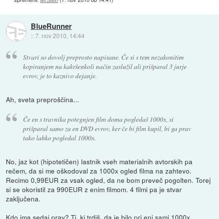
BlueRunner
::
7. nov 2010, 14:44
Stvari so dovolj preprosto napisane. Če si s tem nezakonitim
kopiranjem na kakršenkoli način zaslužil ali prišparal 3 jurje
evrov, je to kaznivo dejanje.
Ah, sveta preproščina...
Če en s travnika potegnjen film doma pogledaš 1000x, si
prišparal samo za en DVD evrov, ker če bi film kupil, bi ga prav
tako lahko pogledal 1000x.
No, jaz kot (hipotetičen) lastnik vseh materialnih avtorskih pa
rečem, da si me oškodoval za 1000x ogled filma na zahtevo.
Recimo 0,99EUR za vsak ogled, da ne bom preveč pogolten. Torej
si se okoristil za 990EUR z enim filmom. 4 filmi pa je stvar
zaključena.
Kdo ima sedaj prav? Ti, ki trdiš, da je bilo pri eni sami 1000x