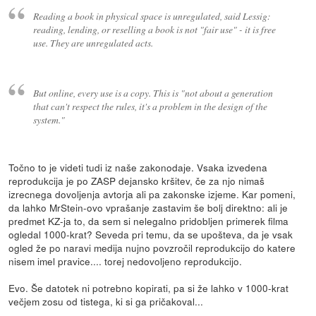
Reading a book in physical space is unregulated, said Lessig:
reading, lending, or reselling a book is not "fair use" - it is free
use. They are unregulated acts.
But online, every use is a copy. This is "not about a generation
that can't respect the rules, it's a problem in the design of the
system."
Točno to je videti tudi iz naše zakonodaje. Vsaka izvedena
reprodukcija je po ZASP dejansko kršitev, če za njo nimaš
izrecnega dovoljenja avtorja ali pa zakonske izjeme. Kar pomeni,
da lahko MrStein-ovo vprašanje zastavim še bolj direktno: ali je
predmet KZ-ja to, da sem si nelegalno pridobljen primerek filma
ogledal 1000-krat? Seveda pri temu, da se upošteva, da je vsak
ogled že po naravi medija nujno povzročil reprodukcijo do katere
nisem imel pravice.... torej nedovoljeno reprodukcijo.
Evo. Še datotek ni potrebno kopirati, pa si že lahko v 1000-krat
večjem zosu od tistega, ki si ga pričakoval...