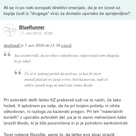
Ali se ni po neki evropski direktivi omenjalo, da je en izvod oz.
kopija (tudi iz "drugega" vira) za domačo uporabo še sprejemljiva?
BlueRunner
::
7. nov 2010, 16:09
AtaStrudl
je
7. nov 2010 ob 15:56
izjavil
:
Jaz nisem trdil, da ni nihce oskodovan, odgovarjal sem okapiju,
ki je rekel:
Če si ti zastonj prišel do nečesa, za kar bi sicer
moral plačati tri jurje evrov, boš kaznovan, tudi če
nihče zaradi tega ni imel niti centa škode.
Pri avtorskih delih lahko KZ prebereš tudi na ta način, če tako
hočeš. V splošnem pa velja, da če pri tvojem početju ni nihče
oškodovan, ni razloga za kazenski pregon. Pri teh "materialnih
koristih" z uporabo avtorskih del, pa je to samo mehanizem kako
izraziti škodo, ki je bila povzročena in jo je potrebno sankcionirati.
Torej nobene filozofije, samo to, da lahko eno stvar izraziš