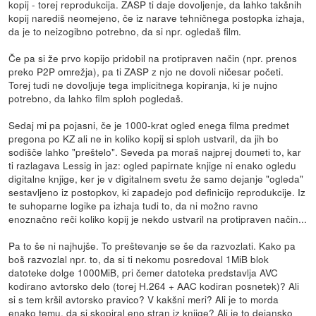
kopij - torej reprodukcija. ZASP ti daje dovoljenje, da lahko takšnih
kopij narediš neomejeno, če iz narave tehničnega postopka izhaja,
da je to neizogibno potrebno, da si npr. ogledaš film.
Če pa si že prvo kopijo pridobil na protipraven način (npr. prenos
preko P2P omrežja), pa ti ZASP z njo ne dovoli ničesar početi.
Torej tudi ne dovoljuje tega implicitnega kopiranja, ki je nujno
potrebno, da lahko film sploh pogledaš.
Sedaj mi pa pojasni, če je 1000-krat ogled enega filma predmet
pregona po KZ ali ne in koliko kopij si sploh ustvaril, da jih bo
sodišče lahko "preštelo". Seveda pa moraš najprej doumeti to, kar
ti razlagava Lessig in jaz: ogled papirnate knjige ni enako ogledu
digitalne knjige, ker je v digitalnem svetu že samo dejanje "ogleda"
sestavljeno iz postopkov, ki zapadejo pod definicijo reprodukcije. Iz
te suhoparne logike pa izhaja tudi to, da ni možno ravno
enoznačno reči koliko kopij je nekdo ustvaril na protipraven način...
Pa to še ni najhujše. To preštevanje se še da razvozlati. Kako pa
boš razvozlal npr. to, da si ti nekomu posredoval 1MiB blok
datoteke dolge 1000MiB, pri čemer datoteka predstavlja AVC
kodirano avtorsko delo (torej H.264 + AAC kodiran posnetek)? Ali
si s tem kršil avtorsko pravico? V kakšni meri? Ali je to morda
enako temu, da si skopiral eno stran iz knjige? Ali je to dejansko