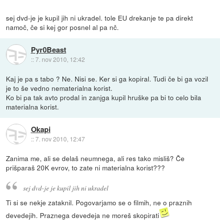
sej dvd-je je kupil jih ni ukradel. tole EU drekanje te pa direkt
namoč, če si kej gor posnel al pa nč.
Pyr0Beast
::
7. nov 2010, 12:42
Kaj je pa s tabo ? Ne. Nisi se. Ker si ga kopiral. Tudi če bi ga vozil
je to še vedno nematerialna korist.
Ko bi pa tak avto prodal in zanjga kupil hruške pa bi to celo bila
materialna korist.
Okapi
::
7. nov 2010, 12:47
Zanima me, ali se delaš neumnega, ali res tako misliš? Če
prišparaš 20K evrov, to zate ni materialna korist???
sej dvd-je je kupil jih ni ukradel
Ti si se nekje zataknil. Pogovarjamo se o filmih, ne o praznih
devedejih. Praznega devedeja ne moreš skopirati