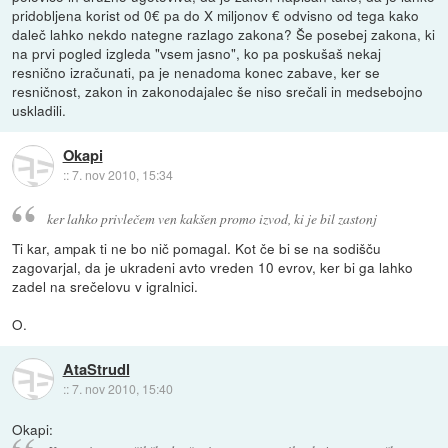
pridobljena korist od 0€ pa do X miljonov € odvisno od tega kako
daleč lahko nekdo nategne razlago zakona? Še posebej zakona, ki
na prvi pogled izgleda "vsem jasno", ko pa poskušaš nekaj
resnično izračunati, pa je nenadoma konec zabave, ker se
resničnost, zakon in zakonodajalec še niso srečali in medsebojno
uskladili.
Okapi
::
7. nov 2010, 15:34
ker lahko privlečem ven kakšen promo izvod, ki je bil zastonj
Ti kar, ampak ti ne bo nič pomagal. Kot če bi se na sodišču
zagovarjal, da je ukradeni avto vreden 10 evrov, ker bi ga lahko
zadel na srečelovu v igralnici.
O.
AtaStrudl
::
7. nov 2010, 15:40
Okapi: