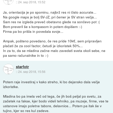
::
24. sep 2018, 15:52
Ja, orientacija je po spominu, najbrž res ni čisto accurate...
Na google maps je bolj SV-JZ, pri čemer je SV stran večja...
Sam res ne izgleda preveč obetavno glede na sončevo pot :(
Bom preveril še s kompasom in potem dopišem :-)
Firma pa bo prišla in povedala svoje...
Ampak, pošteno povedano, če res pride 10k€, sem pripravljen
plačati že za cool factor, četudi je izkoristek 50%...
In za to, da se mladina začne malo zavedati sveta okoli sebe, ne
pa samo računalnike in to :-)
starfotr
::
24. sep 2018, 15:56
Potem raje investiraj v kako streho, ki bo dejansko dala večje
izkoristke.
Mladina bo pa imela več od tega, če jih boš peljal po svetu, za
začetek na fakse, kjer bodo videli tehniko, pa muzeje, firme, vse te
ustanove imajo poletne tabore, delavnice... Potem pa itak še v
tujino, kjer so res kul zadeve.