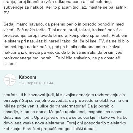
sranje, torej finančne (višja odkupna cena ali netmetering,
subvencije za nakup). Ker to plačam tudi jaz, mastite se pa lastniki
PV.
Sedaj imamo navado, da peremo perilo in posodo ponoči in med
vikedi. Pač nožja tarifa. Ti bi moral prati, takrat, ko imaš najvišjo
proizvodnjo, torej, navade bi moral kompletno spremeniti. Problem
je sistem pri nas. Jaz bi naredil tako, da, če bi imel PV, da ne bi bilo
netmetringa na tak način, pač pa bi bila odkupna cena nikakva,
nakupna iz omrežja pa visoka, da bi te stimuliralo, da bi čim več
proizvedenega tudi porabil. To bi bilo smiselno, ne pa obstoječ
sistem.
Kaboom
::
28. sep 2018, 07:44
starfotr - ti bi kaznoval ljudi, ki s svojim denarjem razbremenjujejo
omrežje? Saj se verjetno zavedaš, da proizvedena elektrika na eni
hiši ne pride ven iz ulice do transformatorja? Da jo porabijo
sosedje, ki pa so doma. Mogoče upokojenci, mogoče ima sosed
delavnico, ipd... Upravljalec omrežja se odloči kje in kako velika bo
dovoljena vsaka nova elektrarna. Torej oni gospodarijo z elektriko
kot znajo. K sreči ni prepuščeno gostilniški debati.