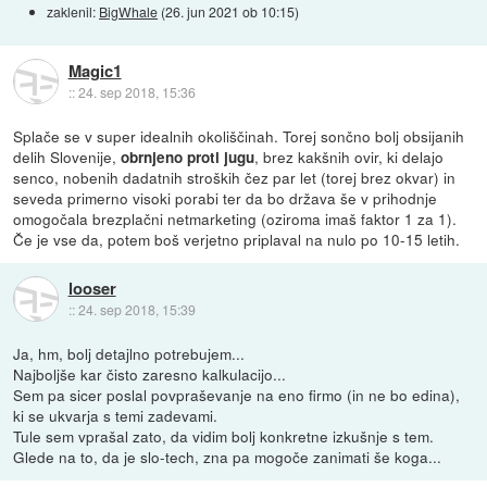
zaklenil:
BigWhale
(
26. jun 2021 ob 10:15
)
Magic1
::
24. sep 2018, 15:36
Splače se v super idealnih okoliščinah. Torej sončno bolj obsijanih
delih Slovenije,
, brez kakšnih ovir, ki delajo
obrnjeno proti jugu
senco, nobenih dadatnih stroških čez par let (torej brez okvar) in
seveda primerno visoki porabi ter da bo država še v prihodnje
omogočala brezplačni netmarketing (oziroma imaš faktor 1 za 1).
Če je vse da, potem boš verjetno priplaval na nulo po 10-15 letih.
looser
::
24. sep 2018, 15:39
Ja, hm, bolj detajlno potrebujem...
Najboljše kar čisto zaresno kalkulacijo...
Sem pa sicer poslal povpraševanje na eno firmo (in ne bo edina),
ki se ukvarja s temi zadevami.
Tule sem vprašal zato, da vidim bolj konkretne izkušnje s tem.
Glede na to, da je slo-tech, zna pa mogoče zanimati še koga...