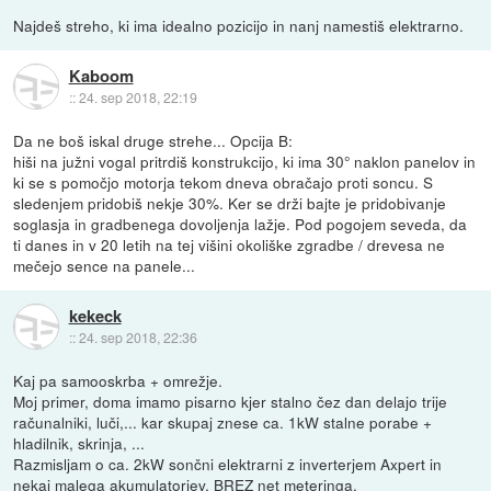
Najdeš streho, ki ima idealno pozicijo in nanj namestiš elektrarno.
Kaboom
::
24. sep 2018, 22:19
Da ne boš iskal druge strehe... Opcija B:
hiši na južni vogal pritrdiš konstrukcijo, ki ima 30° naklon panelov in
ki se s pomočjo motorja tekom dneva obračajo proti soncu. S
sledenjem pridobiš nekje 30%. Ker se drži bajte je pridobivanje
soglasja in gradbenega dovoljenja lažje. Pod pogojem seveda, da
ti danes in v 20 letih na tej višini okoliške zgradbe / drevesa ne
mečejo sence na panele...
kekeck
::
24. sep 2018, 22:36
Kaj pa samooskrba + omrežje.
Moj primer, doma imamo pisarno kjer stalno čez dan delajo trije
računalniki, luči,... kar skupaj znese ca. 1kW stalne porabe +
hladilnik, skrinja, ...
Razmisljam o ca. 2kW sončni elektrarni z inverterjem Axpert in
nekaj malega akumulatorjev, BREZ net meteringa.