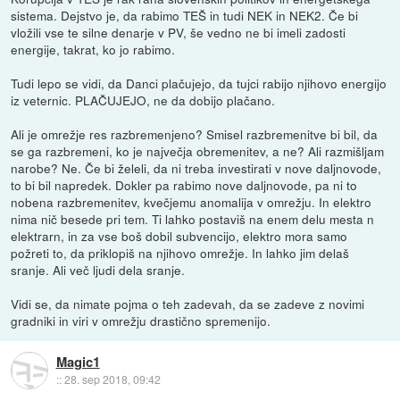
sistema. Dejstvo je, da rabimo TEŠ in tudi NEK in NEK2. Če bi
vložili vse te silne denarje v PV, še vedno ne bi imeli zadosti
energije, takrat, ko jo rabimo.
Tudi lepo se vidi, da Danci plačujejo, da tujci rabijo njihovo energijo
iz veternic. PLAČUJEJO, ne da dobijo plačano.
Ali je omrežje res razbremenjeno? Smisel razbremenitve bi bil, da
se ga razbremeni, ko je največja obremenitev, a ne? Ali razmišljam
narobe? Ne. Če bi želeli, da ni treba investirati v nove daljnovode,
to bi bil napredek. Dokler pa rabimo nove daljnovode, pa ni to
nobena razbremenitev, kvečjemu anomalija v omrežju. In elektro
nima nič besede pri tem. Ti lahko postaviš na enem delu mesta n
elektrarn, in za vse boš dobil subvencijo, elektro mora samo
požreti to, da priklopiš na njihovo omrežje. In lahko jim delaš
sranje. Ali več ljudi dela sranje.
Vidi se, da nimate pojma o teh zadevah, da se zadeve z novimi
gradniki in viri v omrežju drastično spremenijo.
Magic1
::
28. sep 2018, 09:42