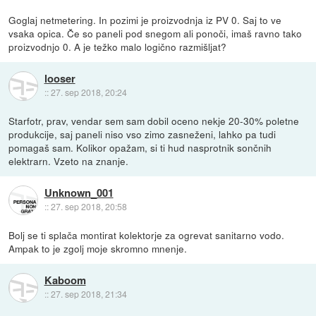
Goglaj netmetering. In pozimi je proizvodnja iz PV 0. Saj to ve
vsaka opica. Če so paneli pod snegom ali ponoči, imaš ravno tako
proizvodnjo 0. A je težko malo logično razmišljat?
looser
::
27. sep 2018, 20:24
Starfotr, prav, vendar sem sam dobil oceno nekje 20-30% poletne
produkcije, saj paneli niso vso zimo zasneženi, lahko pa tudi
pomagaš sam. Kolikor opažam, si ti hud nasprotnik sončnih
elektrarn. Vzeto na znanje.
Unknown_001
::
27. sep 2018, 20:58
Bolj se ti splača montirat kolektorje za ogrevat sanitarno vodo.
Ampak to je zgolj moje skromno mnenje.
Kaboom
::
27. sep 2018, 21:34