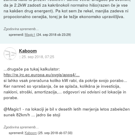
da je 2.2kW zadosti za kakršnokoli normalno hišo(razen če je vse
na kakšen drug energent). Pa kot sem že rekel, manjša zadeva ni
propocionalno cenejša, torej je še težje ekonomsko upravičljiva.
Zgodovina sprememb…
spremenil:
Magic1
(
24. sep 2018 ob 23:29
)
Kaboom
::
25. sep 2018, 07:25
...drugače pa tukaj kalkulator:
http://re.jrc.ec.europa.eu/pvgis/apps4/...
si lahko vsak preračuna koliko kW rabi, da pokrije svojo porabo...
Ker namreč so vprašanja, če se splača, kolikšna je investicija,
nakloni, stroški, amortizacija,... odgovori vsi odvisni od lokacije in
porabe.
@Magic1 - na lokaciji je bil v desetih letih merjenja letos zabeležen
sunek 82km/h ... jadro še stoji
Zgodovina sprememb…
spremenil:
Kaboom
(
25. sep 2018 ob 07:33
)