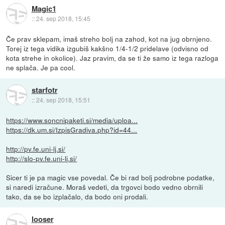
Magic1
::
24. sep 2018, 15:45
Če prav sklepam, imaš streho bolj na zahod, kot na jug obrnjeno.
Torej iz tega vidika izgubiš kakšno 1/4-1/2 pridelave (odvisno od
kota strehe in okolice). Jaz pravim, da se ti že samo iz tega razloga
ne splača. Je pa cool.
starfotr
::
24. sep 2018, 15:51
https://www.soncnipaketi.si/media/uploa...
https://dk.um.si/IzpisGradiva.php?id=44...
http://pv.fe.uni-lj.si/
http://slo-pv.fe.uni-lj.si/
Sicer ti je pa magic vse povedal. Če bi rad bolj podrobne podatke,
si naredi izračune. Moraš vedeti, da trgovci bodo vedno obrnili
tako, da se bo izplačalo, da bodo oni prodali.
looser