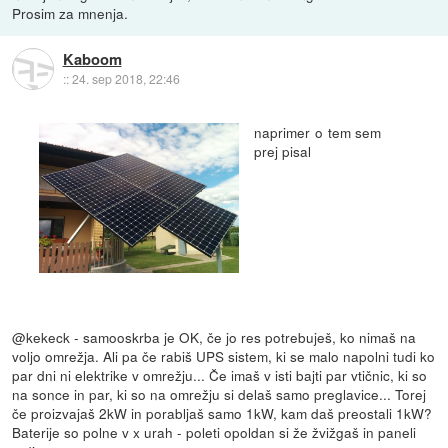
Prosim za mnenja.
Kaboom
::
24. sep 2018, 22:46
naprimer o tem sem
prej pisal
@kekeck - samooskrba je OK, če jo res potrebuješ, ko nimaš na
voljo omrežja. Ali pa če rabiš UPS sistem, ki se malo napolni tudi ko
par dni ni elektrike v omrežju... Če imaš v isti bajti par vtičnic, ki so
na sonce in par, ki so na omrežju si delaš samo preglavice... Torej
če proizvajaš 2kW in porabljaš samo 1kW, kam daš preostali 1kW?
Baterije so polne v x urah - poleti opoldan si že žvižgaš in paneli