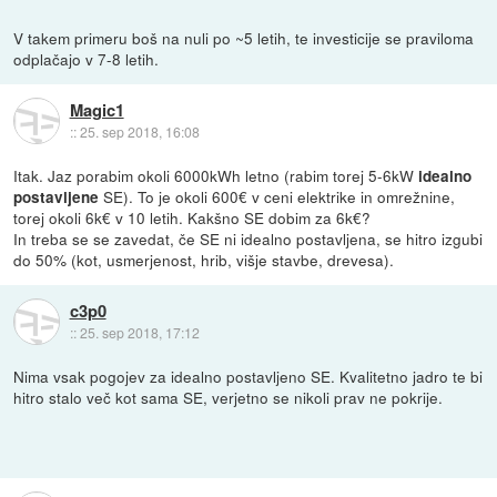
V takem primeru boš na nuli po ~5 letih, te investicije se praviloma
odplačajo v 7-8 letih.
Magic1
::
25. sep 2018, 16:08
Itak. Jaz porabim okoli 6000kWh letno (rabim torej 5-6kW
idealno
SE). To je okoli 600€ v ceni elektrike in omrežnine,
postavljene
torej okoli 6k€ v 10 letih. Kakšno SE dobim za 6k€?
In treba se se zavedat, če SE ni idealno postavljena, se hitro izgubi
do 50% (kot, usmerjenost, hrib, višje stavbe, drevesa).
c3p0
::
25. sep 2018, 17:12
Nima vsak pogojev za idealno postavljeno SE. Kvalitetno jadro te bi
hitro stalo več kot sama SE, verjetno se nikoli prav ne pokrije.