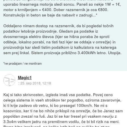
uporabo linearnega motorja sledi soncu. Paneli so nekje 1W = 1€,
motor s krmiljenjem = €400. Dober razsmernik je cca €800.
Konstrukcijo in beton se baje da nabavit v zadrugi...*
Oddaljeno nimam dostop na razsmernik, da bi pogledal točnih
podatkov letošnje proizvodnje. Gledam pa podatke iz
dvosmernega elektro števca (kjer se hišna poraba že sproti
odšteje, lokalno porabi, na tisti fazi kjer se oddaja v omrežje) in
proizvodnja kar sledi tistim podatkom iz kalkulatora na katerega
sem prej linkal. Sistem proizvaja približno 3.400kWh letno. Utopija.
*ne prodajam / ne montiram
Magic1
::
25. sep 2018, 12:18
Kaj si tako skrivnosten, izgleda imaš vse podatke. Povej ceno
celega sistema in vseh stroškov ter pogodbo, oziroma zavarovnje,
ki ti krije zadevo ob vetru, ki bo presegel 100km/h. Ne mi s
kosovnico, ker ti ne bo nihče priklopil na omrežje, če bo Janez sam
popoldan zvezal na fuš. Jaz bi se kar tresel pri vsakem neurju z
3.3x4m velikem jadru na premičnem vodilu, če bi bil rizik na meni.
Bomo hitro izračunali, po koliko letih boš na nuli(če bo stvar