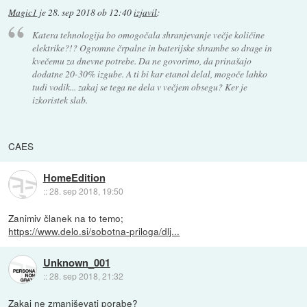
Magic1
je
28. sep 2018 ob 12:40
izjavil
:
Katera tehnologija bo omogočala shranjevanje večje količine
elektrike?!? Ogromne črpalne in baterijske shrambe so drage in
kvečemu za dnevne potrebe. Da ne govorimo, da prinašajo
dodatne 20-30% izgube. A ti bi kar etanol delal, mogoče lahko
tudi vodik... zakaj se tega ne dela v večjem obsegu? Ker je
izkoristek slab.
CAES
HomeEdition
::
28. sep 2018, 19:50
Zanimiv članek na to temo;
https://www.delo.si/sobotna-priloga/dlj...
Unknown_001
::
28. sep 2018, 21:32
Zakaj ne zmanjševati porabe?