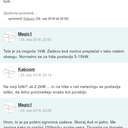
tudi.
Zgodovina sprememb…
spremenil:
Kaboom
(
24. sep 2018 ob 22:52
)
Magic1
::
24. sep 2018, 22:52
Tole je za mogoče 1kW. Zadevo boš močno preplačal v tako malem
obsegu. Normalno se za hiše postavlja 5-10kW.
Kaboom
::
24. sep 2018, 23:14
Na moji fotki? Je 2.2kW ... in na hiše v net meteringu se postavlja
toliko, da letno proizvedejo enako kot porabijo.
Magic1
::
24. sep 2018, 23:28
Hmm, to je pa potem ogromna zadeva. Skoraj 4x4 m jadro. Me
zanima kako to preživi 100km/h+ sunke vetra. Drugače pa dvomim,