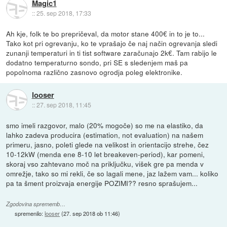
Magic1
::
25. sep 2018, 17:33
Ah kje, folk te bo prepričeval, da motor stane 400€ in to je to...
Tako kot pri ogrevanju, ko te vprašajo če naj način ogrevanja sledi
zunanji temperaturi in ti tist software zaračunajo 2k€. Tam rabijo le
dodatno temperaturno sondo, pri SE s sledenjem maš pa
popolnoma različno zasnovo ogrodja poleg elektronike.
looser
::
27. sep 2018, 11:45
smo imeli razgovor, malo (20% mogoče) so me na elastiko, da
lahko zadeva producira (estimation, not evaluation) na našem
primeru, jasno, poleti glede na velikost in orientacijo strehe, čez
10-12kW (menda ene 8-10 let breakeven-period), kar pomeni,
skoraj vso zahtevano moč na priključku, višek gre pa menda v
omrežje, tako so mi rekli, če so lagali mene, jaz lažem vam... koliko
pa ta šment proizvaja energije POZIMI?? resno sprašujem...
Zgodovina sprememb…
spremenilo:
looser
(
27. sep 2018 ob 11:46
)