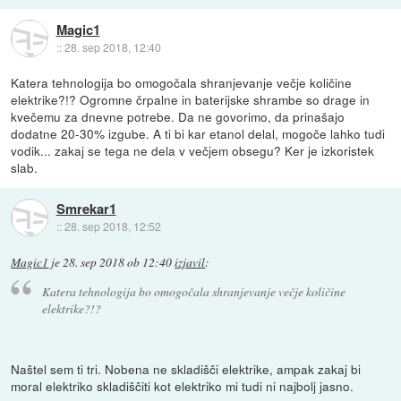
Magic1
::
28. sep 2018, 12:40
Katera tehnologija bo omogočala shranjevanje večje količine
elektrike?!? Ogromne črpalne in baterijske shrambe so drage in
kvečemu za dnevne potrebe. Da ne govorimo, da prinašajo
dodatne 20-30% izgube. A ti bi kar etanol delal, mogoče lahko tudi
vodik... zakaj se tega ne dela v večjem obsegu? Ker je izkoristek
slab.
Smrekar1
::
28. sep 2018, 12:52
Magic1
je
28. sep 2018 ob 12:40
izjavil
:
Katera tehnologija bo omogočala shranjevanje večje količine
elektrike?!?
Naštel sem ti tri. Nobena ne skladišči elektrike, ampak zakaj bi
moral elektriko skladiščiti kot elektriko mi tudi ni najbolj jasno.