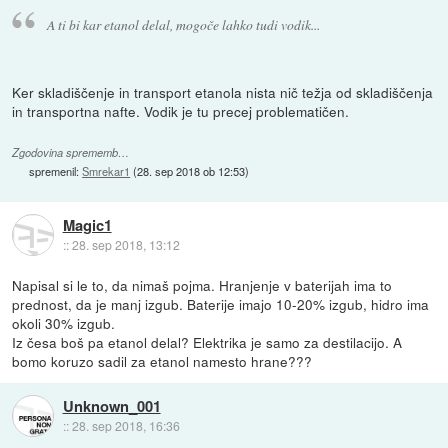
A ti bi kar etanol delal, mogoče lahko tudi vodik...
Ker skladiščenje in transport etanola nista nič težja od skladiščenja
in transportna nafte. Vodik je tu precej problematičen.
Zgodovina sprememb…
spremenil:
Smrekar1
(
28. sep 2018 ob 12:53
)
Magic1
::
28. sep 2018, 13:12
Napisal si le to, da nimaš pojma. Hranjenje v baterijah ima to
prednost, da je manj izgub. Baterije imajo 10-20% izgub, hidro ima
okoli 30% izgub.
Iz česa boš pa etanol delal? Elektrika je samo za destilacijo. A
bomo koruzo sadil za etanol namesto hrane???
Unknown_001
::
28. sep 2018, 16:36