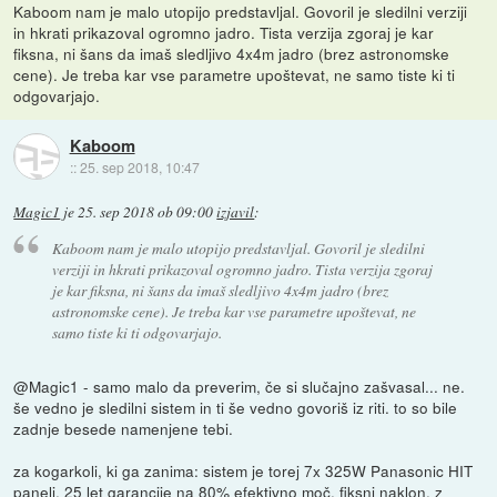
Kaboom nam je malo utopijo predstavljal. Govoril je sledilni verziji
in hkrati prikazoval ogromno jadro. Tista verzija zgoraj je kar
fiksna, ni šans da imaš sledljivo 4x4m jadro (brez astronomske
cene). Je treba kar vse parametre upoštevat, ne samo tiste ki ti
odgovarjajo.
Kaboom
::
25. sep 2018, 10:47
Magic1
je
25. sep 2018 ob 09:00
izjavil
:
Kaboom nam je malo utopijo predstavljal. Govoril je sledilni
verziji in hkrati prikazoval ogromno jadro. Tista verzija zgoraj
je kar fiksna, ni šans da imaš sledljivo 4x4m jadro (brez
astronomske cene). Je treba kar vse parametre upoštevat, ne
samo tiste ki ti odgovarjajo.
@Magic1 - samo malo da preverim, če si slučajno zašvasal... ne.
še vedno je sledilni sistem in ti še vedno govoriš iz riti. to so bile
zadnje besede namenjene tebi.
za kogarkoli, ki ga zanima: sistem je torej 7x 325W Panasonic HIT
paneli, 25 let garancije na 80% efektivno moč. fiksni naklon. z