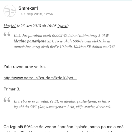
Smrekar1
::
27. sep 2018, 12:56
Magic1
je
25. sep 2018 ob 16:08
izjavil
:
Itak. Jaz porabim okoli 6000kWh letno (rabim torej 5-6kW
idealno postavljene
SE). To je okoli 600€ v ceni elektrike in
omrežnine, torej okoli 6k€ v 10 letih. Kakšno SE dobim za 6k€?
Zate ravno prav veliko.
http://www.petrol.si/za-dom/izdelki/pet...
Primer 3.
In treba se se zavedat, če SE ni idealno postavljena, se hitro
izgubi do 50% (kot, usmerjenost, hrib, višje stavbe, drevesa).
Če izgubiš 50% se še vedno finančno izplača, samo po malo več
letih. Po 30 letih jo moraš zamenjati, ampak strošek zna biti manjši