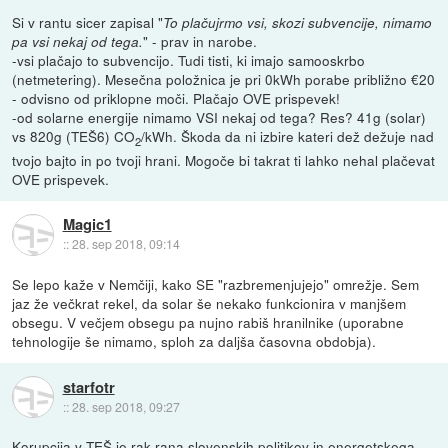
Si v rantu sicer zapisal "
To plačujrmo vsi, skozi subvencije, nimamo
" - prav in narobe.
pa vsi nekaj od tega.
-vsi plačajo to subvencijo. Tudi tisti, ki imajo samooskrbo
(netmetering). Mesečna položnica je pri 0kWh porabe približno €20
- odvisno od priklopne moči. Plačajo OVE prispevek!
-od solarne energije nimamo VSI nekaj od tega? Res? 41g (solar)
vs 820g (TEŠ6) CO
/kWh. Škoda da ni izbire kateri dež dežuje nad
2
tvojo bajto in po tvoji hrani. Mogoče bi takrat ti lahko nehal plačevat
OVE prispevek.
Magic1
::
28. sep 2018, 09:14
Se lepo kaže v Nemčiji, kako SE "razbremenjujejo" omrežje. Sem
jaz že večkrat rekel, da solar še nekako funkcionira v manjšem
obsegu. V večjem obsegu pa nujno rabiš hranilnike (uporabne
tehnologije še nimamo, sploh za daljša časovna obdobja).
starfotr
::
28. sep 2018, 09:27
Korupcija v TEŠ je rak rana slovenskih politikov in energetskega