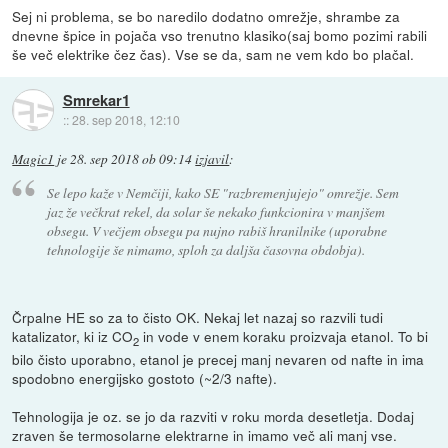
Sej ni problema, se bo naredilo dodatno omrežje, shrambe za
dnevne špice in pojača vso trenutno klasiko(saj bomo pozimi rabili
še več elektrike čez čas). Vse se da, sam ne vem kdo bo plačal.
Smrekar1
::
28. sep 2018, 12:10
Magic1
je
28. sep 2018 ob 09:14
izjavil
:
Se lepo kaže v Nemčiji, kako SE "razbremenjujejo" omrežje. Sem
jaz že večkrat rekel, da solar še nekako funkcionira v manjšem
obsegu. V večjem obsegu pa nujno rabiš hranilnike (uporabne
tehnologije še nimamo, sploh za daljša časovna obdobja).
Črpalne HE so za to čisto OK. Nekaj let nazaj so razvili tudi
katalizator, ki iz CO
in vode v enem koraku proizvaja etanol. To bi
2
bilo čisto uporabno, etanol je precej manj nevaren od nafte in ima
spodobno energijsko gostoto (~2/3 nafte).
Tehnologija je oz. se jo da razviti v roku morda desetletja. Dodaj
zraven še termosolarne elektrarne in imamo več ali manj vse.