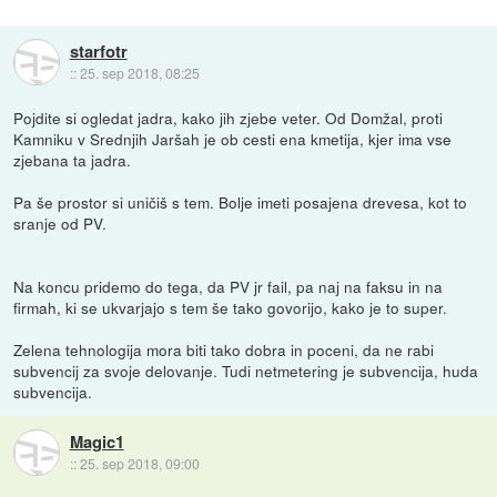
starfotr
::
25. sep 2018, 08:25
Pojdite si ogledat jadra, kako jih zjebe veter. Od Domžal, proti
Kamniku v Srednjih Jaršah je ob cesti ena kmetija, kjer ima vse
zjebana ta jadra.
Pa še prostor si uničiš s tem. Bolje imeti posajena drevesa, kot to
sranje od PV.
Na koncu pridemo do tega, da PV jr fail, pa naj na faksu in na
firmah, ki se ukvarjajo s tem še tako govorijo, kako je to super.
Zelena tehnologija mora biti tako dobra in poceni, da ne rabi
subvencij za svoje delovanje. Tudi netmetering je subvencija, huda
subvencija.
Magic1
::
25. sep 2018, 09:00