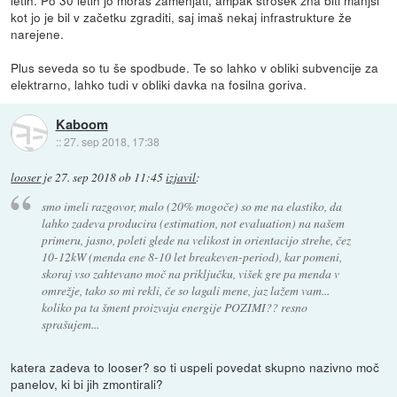
kot jo je bil v začetku zgraditi, saj imaš nekaj infrastrukture že
narejene.
Plus seveda so tu še spodbude. Te so lahko v obliki subvencije za
elektrarno, lahko tudi v obliki davka na fosilna goriva.
Kaboom
::
27. sep 2018, 17:38
looser
je
27. sep 2018 ob 11:45
izjavil
:
smo imeli razgovor, malo (20% mogoče) so me na elastiko, da
lahko zadeva producira (estimation, not evaluation) na našem
primeru, jasno, poleti glede na velikost in orientacijo strehe, čez
10-12kW (menda ene 8-10 let breakeven-period), kar pomeni,
skoraj vso zahtevano moč na priključku, višek gre pa menda v
omrežje, tako so mi rekli, če so lagali mene, jaz lažem vam...
koliko pa ta šment proizvaja energije POZIMI?? resno
sprašujem...
katera zadeva to looser? so ti uspeli povedat skupno nazivno moč
panelov, ki bi jih zmontirali?