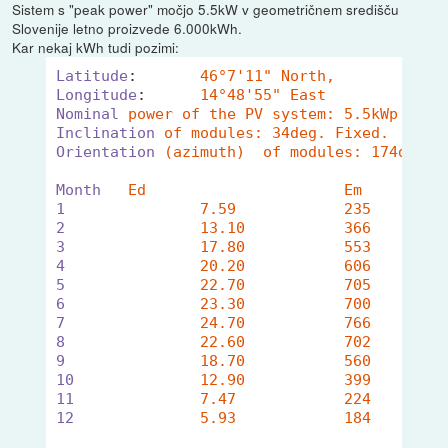
Sistem s "peak power" močjo 5.5kW v geometričnem središču
Slovenije letno proizvede 6.000kWh.
Kar nekaj kWh tudi pozimi:
Latitude
:	
46°7'11" North, 
Longitude
:	
14°48'55" East
Nominal
power of the PV system: 5.5kWp
Inclination
of modules: 34deg. Fixed.
Orientation
(azimuth)  of modules: 174deg. 
Month
1
2
3
4
5
6
7
8
9
10
11
12