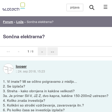
☰
Forum
»
Loža
»
Sončna elektrarna?
Sončna elektrarna?
««
«
1
/ 6
»
»»
looser
::
24. sep 2018, 15:23
1. Vi imate? Mi se očitno poigravamo z mislijo...
2. Se izplača?
3. Streha - kako obrnjena in kakšne velikosti?
3a. Je primer SV-V, JZ-Z, dvo-kapna, kakšne 150-200m2 ustrezen?
4. Koliko znaša investicija?
5. Kolikšni so stroški vzdrževanja, zavarovanja itn.?
6. Po koliko časa se investicija izplača?