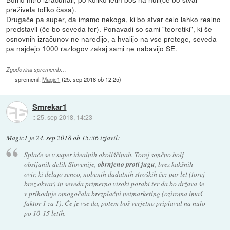
preživela toliko časa).
Drugače pa super, da imamo nekoga, ki bo stvar celo lahko realno
predstavil (če bo seveda fer). Ponavadi so sami "teoretiki", ki še
osnovnih izračunov ne naredijo, a hvalijo na vse pretege, seveda
pa najdejo 1000 razlogov zakaj sami ne nabavijo SE.
Zgodovina sprememb…
spremenil:
Magic1
(
25. sep 2018 ob 12:25
)
Smrekar1
::
25. sep 2018, 14:23
Magic1
je
24. sep 2018 ob 15:36
izjavil
:
Splače se v super idealnih okoliščinah. Torej sončno bolj
obsijanih delih Slovenije,
obrnjeno proti jugu
, brez kakšnih
ovir, ki delajo senco, nobenih dadatnih stroških čez par let (torej
brez okvar) in seveda primerno visoki porabi ter da bo država še
v prihodnje omogočala brezplačni netmarketing (oziroma imaš
faktor 1 za 1). Če je vse da, potem boš verjetno priplaval na nulo
po 10-15 letih.