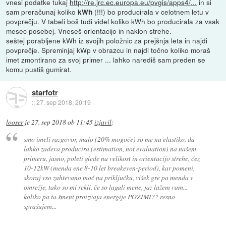
vnesi podatke tukaj
http://re.jrc.ec.europa.eu/pvgis/apps4/...
in si
sam preračunaj koliko
(!!!) bo producirala v celotnem letu v
kWh
povprečju. V tabeli boš tudi videl koliko kWh bo producirala za vsak
mesec posebej. Vneseš orientacijo in naklon strehe.
seštej porabljene kWh iz svojih položnic za prejšnja leta in najdi
povprečje. Spreminjaj kWp v obrazcu in najdi točno koliko moraš
imet zmontirano za svoj primer ... lahko narediš sam preden se
komu pustiš gumirat.
starfotr
::
27. sep 2018, 20:19
looser
je
27. sep 2018 ob 11:45
izjavil
:
smo imeli razgovor, malo (20% mogoče) so me na elastiko, da
lahko zadeva producira (estimation, not evaluation) na našem
primeru, jasno, poleti glede na velikost in orientacijo strehe, čez
10-12kW (menda ene 8-10 let breakeven-period), kar pomeni,
skoraj vso zahtevano moč na priključku, višek gre pa menda v
omrežje, tako so mi rekli, če so lagali mene, jaz lažem vam...
koliko pa ta šment proizvaja energije POZIMI?? resno
sprašujem...