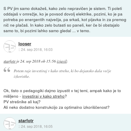
S PV jim samo dokažeš, kako zelo nepravičen je sistem. Ti poleti
oddajaš v omrežje, ko je povsod dovolj elektrike, pozimi, ko je pa
potreba po energentih največja, pa srkaš, kot pijavka in za premog
nič ne plačaš. In kako zelo butasti so paneli, ker če bi obstajalo
samo to, bi pozimi lahko samo gledal ... v temo.
looser
::
24. sep 2018, 16:03
starfotr
je
24. sep 2018 ob 15:56
izjavil
:
Potem raje investiraj v kako streho, ki bo dejansko dala večje
izkoristke.
Ok, tisto o pedagogiki dajmo izpustit v tej temi, ampak kako je to
mišljeno -
investiraj v kako streho
?
PV strešnike ali kaj?
Ali neko dodatno konstrukcijo za optimalno izkoriščenost?
starfotr
::
24. sep 2018, 16:05