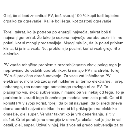
Glej, če si boš zmontiral PV, boš skoraj 100 % kupil tudi toplotno
črpalko za ogrevanje. Kaj je boljšega, kot zastonj ogrevanje.
Torej, takrat, ko je potreba po energiji največja, takrat boš ti
najmanj generiral. Že tako je sezona največje porabe pozimi in ne
poleti, kot si mnogi predstavljajo. Mnogi mislijo, da je poleti priblem
klima, ki jo ima vsak. Ne, problem je pozimi, ker si vsak greje rit z
elektriko.
PV vnaša tehnične problem z razdrobljenosto virov, poleg tega je
nepravično do ostalih uporabnikov, ki nimajo PV ma strehi. Torej
PV ruši pravično obračunavanje. Za vsak vat inštalirane PV
elektrarne, mora biti zadaj vat nuklerne ali termo elektrarne. Torej,
nobenega, res nobenega pametnega razloga ni za PV. To
plačujrmo vsi, skozi subvencije, nimamo pa vsi nekaj od tega. To je
porblem in zaradi tega finančmega modela sem zelo proti. Če bi ti
koristil PV v svojo korist, torej, da bi bil navajen, da bi sredi dneva
doma porabil največ eletrike, in ne bi bil priklopljen na elektriko
omrežje, glej super. Vendar takrat ko je vrh generiranja, si ti v
službi. Čr bi porabljeno energijo iz omrežja plačal, kot jo jaz in vsi
ostali, glej, super. Uzivaj v njej. Na živce mi gredo subvencije za to