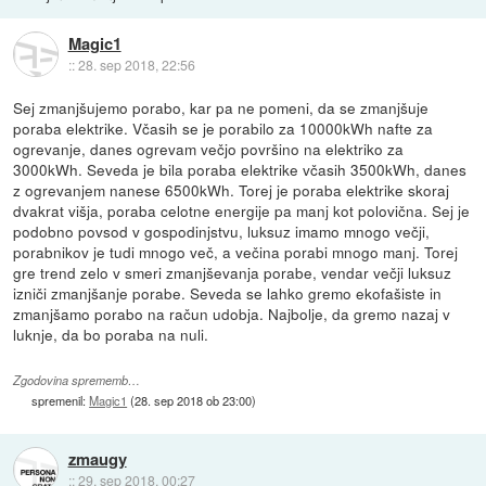
Magic1
::
28. sep 2018, 22:56
Sej zmanjšujemo porabo, kar pa ne pomeni, da se zmanjšuje
poraba elektrike. Včasih se je porabilo za 10000kWh nafte za
ogrevanje, danes ogrevam večjo površino na elektriko za
3000kWh. Seveda je bila poraba elektrike včasih 3500kWh, danes
z ogrevanjem nanese 6500kWh. Torej je poraba elektrike skoraj
dvakrat višja, poraba celotne energije pa manj kot polovična. Sej je
podobno povsod v gospodinjstvu, luksuz imamo mnogo večji,
porabnikov je tudi mnogo več, a večina porabi mnogo manj. Torej
gre trend zelo v smeri zmanjševanja porabe, vendar večji luksuz
izniči zmanjšanje porabe. Seveda se lahko gremo ekofašiste in
zmanjšamo porabo na račun udobja. Najbolje, da gremo nazaj v
luknje, da bo poraba na nuli.
Zgodovina sprememb…
spremenil:
Magic1
(
28. sep 2018 ob 23:00
)
zmaugy
::
29. sep 2018, 00:27