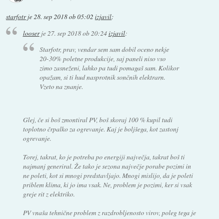
starfotr
je
28. sep 2018 ob 05:02
izjavil
:
looser
je
27. sep 2018 ob 20:24
izjavil
:
Starfotr, prav, vendar sem sam dobil oceno nekje
20-30% poletne produkcije, saj paneli niso vso
zimo zasneženi, lahko pa tudi pomagaš sam. Kolikor
opažam, si ti hud nasprotnik sončnih elektrarn.
Vzeto na znanje.
Glej, če si boš zmontiral PV, boš skoraj 100 % kupil tudi
toplotno črpalko za ogrevanje. Kaj je boljšega, kot zastonj
ogrevanje.
Torej, takrat, ko je potreba po energiji največja, takrat boš ti
najmanj generiral. Že tako je sezona največje porabe pozimi in
ne poleti, kot si mnogi predstavljajo. Mnogi mislijo, da je poleti
priblem klima, ki jo ima vsak. Ne, problem je pozimi, ker si vsak
greje rit z elektriko.
PV vnaša tehnične problem z razdrobljenosto virov, poleg tega je