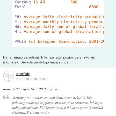
YearAvg
Total
Ed
: 
Average daily electricity production fr
Em
: 
Average monthly electricity production 
Hd
: 
Average daily sum of global irradiation
Hm
: 
Average sum of global irradiation per s
PVGIS
(c) European Communities, 2001-2012
Paneli imajo zaradi nižjih temperatur pozimi dejansko višji
izkoristek. Seveda pa dobijo manj sonca...
starfotr
::
28. sep 2018, 05:02
looser
je
27. sep 2018 ob 20:24
izjavil
:
Starfotr, prav, vendar sem sam dobil oceno nekje 20-30%
poletne produkcije, saj paneli niso vso zimo zasneženi, lahko pa
tudi pomagaš sam. Kolikor opažam, si ti hud nasprotnik sončnih
elektrarn. Vzeto na znanje.