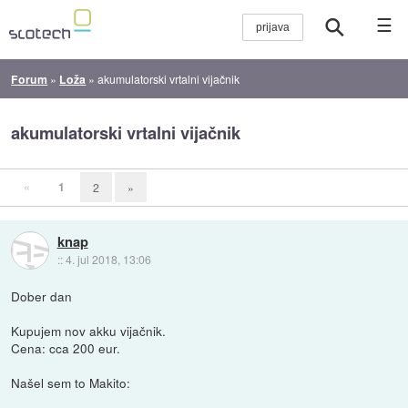
☰
Forum
»
Loža
»
akumulatorski vrtalni vijačnik
akumulatorski vrtalni vijačnik
«
1
2
»
knap
::
4. jul 2018, 13:06
Dober dan
Kupujem nov akku vijačnik.
Cena: cca 200 eur.
Našel sem to Makito: