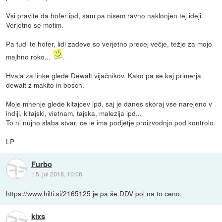
Vsi pravite da hofer ipd, sam pa nisem ravno naklonjen tej ideji.
Verjetno se motim.
Pa tudi te hofer, lidl zadeve so verjetno precej večje, težje za mojo
majhno roko...
.
Hvala za linke glede Dewalt vijačnikov. Kako pa se kaj primerja
dewalt z makito in bosch.
Moje mnenje glede kitajcev ipd, saj je danes skoraj vse narejeno v
indiji, kitajski, vietnam, tajska, malezija ipd...
To ni nujno slaba stvar, če le ima podjetje proizvodnjo pod kontrolo.
LP
Furbo
::
5. jul 2018, 10:06
https://www.hilti.si/2165125
je pa še DDV pol na to ceno.
kixs