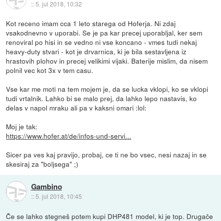
::
5. jul 2018, 10:32
Kot receno imam cca 1 leto starega od Hoferja. Ni zdaj
vsakodnevno v uporabi. Se je pa kar precej uporabljal, ker sem
renoviral po hisi in se vedno ni vse koncano - vmes tudi nekaj
heavy-duty stvari - kot je drvarnica, ki je bila sestavljena iz
hrastovih plohov in precej velikimi vijaki. Baterije mislim, da nisem
polnil vec kot 3x v tem casu.
Vse kar me moti na tem mojem je, da se lucka vklopi, ko se vklopi
tudi vrtalnik. Lahko bi se malo prej, da lahko lepo nastavis, ko
delas v napol mraku ali pa v kaksni omari :lol:
Moj je tak:
https://www.hofer.at/de/infos-und-servi...
Sicer pa ves kaj pravijo, probaj, ce ti ne bo vsec, nesi nazaj in se
skesiraj za "boljsega" ;)
Gambino
::
5. jul 2018, 10:45
Če se lahko stegneš potem kupi DHP481 model, ki je top. Drugače