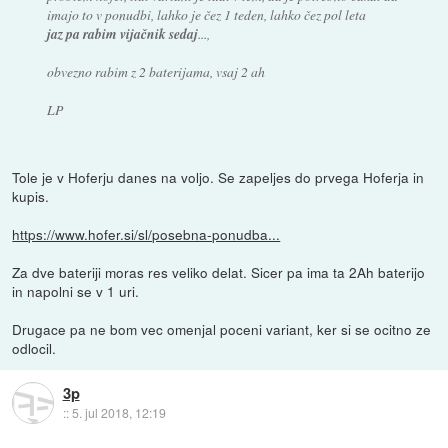
imajo to v ponudbi, lahko je čez 1 teden, lahko čez pol leta
jaz pa rabim vijačnik sedaj
...,
obvezno rabim z 2 baterijama, vsaj 2 ah
LP
Tole je v Hoferju danes na voljo. Se zapeljes do prvega Hoferja in
kupis.
https://www.hofer.si/sl/posebna-ponudba...
Za dve bateriji moras res veliko delat. Sicer pa ima ta 2Ah baterijo
in napolni se v 1 uri.
Drugace pa ne bom vec omenjal poceni variant, ker si se ocitno ze
odlocil.
3p
::
5. jul 2018, 12:19