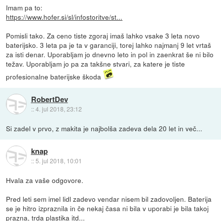
Imam pa to:
https://www.hofer.si/sl/infostoritve/st...
Pomisli tako. Za ceno tiste zgoraj imaš lahko vsake 3 leta novo
baterijsko. 3 leta pa je ta v garanciji, torej lahko najmanj 9 let vrtaš
za isti denar. Uporabljam jo dnevno leto in pol in zaenkrat še ni bilo
težav. Uporabljam jo pa za takšne stvari, za katere je tiste
profesionalne baterijske škoda
RobertDev
::
4. jul 2018, 23:12
Si zadel v prvo, z makita je najbolša zadeva dela 20 let in več...
knap
::
5. jul 2018, 10:01
Hvala za vaše odgovore.
Pred leti sem imel lidl zadevo vendar nisem bil zadovoljen. Baterija
se je hitro izpraznila in če nekaj časa ni bila v uporabi je bila takoj
prazna, trda plastika itd...