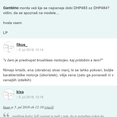
morda veš kje se najceneje dobi DHP483 oz DHP484?
Gambino
vidim, da se spoznaš na modele...
hvala vsem
LP
fikus_
::
5. jul 2018, 12:14
"v čem je prednopst brushless motorjev, kaj pridobim s tem?"
Nimajo krtačk, ena (obrabna) stvar manj, ki se lahko pokvari, boljše
karakteristike motorja (izkoristek), višja cena (zato ga ponavadi ni v
cenejših izdelkih)
kixs
::
5. jul 2018, 12:18
knap
je
5. jul 2018 ob 12:10
izjavil
:
problem hofer, lidl variant je tudi v tem, da je potrebno čakat da