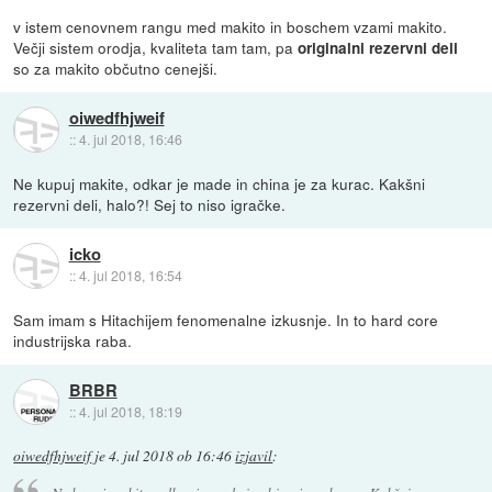
v istem cenovnem rangu med makito in boschem vzami makito.
Večji sistem orodja, kvaliteta tam tam, pa
originalni rezervni deli
so za makito občutno cenejši.
oiwedfhjweif
::
4. jul 2018, 16:46
Ne kupuj makite, odkar je made in china je za kurac. Kakšni
rezervni deli, halo?! Sej to niso igračke.
icko
::
4. jul 2018, 16:54
Sam imam s Hitachijem fenomenalne izkusnje. In to hard core
industrijska raba.
BRBR
::
4. jul 2018, 18:19
oiwedfhjweif
je
4. jul 2018 ob 16:46
izjavil
: