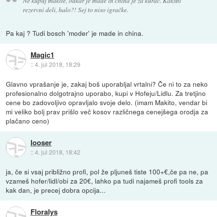
Ne kupuj makite, odkar je made in china je za kurac. Kakšni
rezervni deli, halo?! Sej to niso igračke.
Pa kaj ? Tudi bosch 'moder' je made in china.
Magic1
::
4. jul 2018, 18:29
Glavno vprašanje je, zakaj boš uporabljal vrtalni? Če ni to za neko
profesionalno dolgotrajno uporabo, kupi v Hofeju/Lidlu. Za tretjino
cene bo zadovoljivo opravljalo svoje delo. (imam Makito, vendar bi
mi veliko bolj prav prišlo več kosov različnega cenejšega orodja za
plačano ceno)
looser
::
4. jul 2018, 18:42
ja, če si vsaj približno profi, pol že pljuneš tiste 100+€,če pa ne, pa
vzameš hofer/lidl/obi za 20€, lahko pa tudi najameš profi tools za
kak dan, je precej dobra opcija...
Floralys