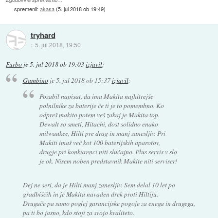
spremenil:
akasa
(
5. jul 2018 ob 19:49
)
tryhard
::
5. jul 2018, 19:50
Furbo
je
5. jul 2018 ob 19:03
izjavil
:
Gambino
je
5. jul 2018 ob 15:37
izjavil
:
Pozabil napisat, da ima Makita najhitrejše
polnilnike za baterije če ti je to pomembno. Ko
odpreš makito potem veš zakaj je Makita top.
Dewalt so smeti, Hitachi, dost solidno enako
milwaukee, Hilti pre drag in manj zanesljiv. Pri
Makiti imaš več kot 100 baterijskih aparotov,
drugje pri konkurenci niti slučajno. Plus servis v slo
je ok. Nisem noben predstavnik Makite niti serviser!
Dej ne seri, da je Hilti manj zanesljiv. Sem delal 10 let po
gradbiščih in je Makita navaden drek proti Hiltiju.
Drugače pa samo poglej garancijske pogoje za enega in drugega,
pa ti bo jasno, kdo stoji za svojo kvaliteto.