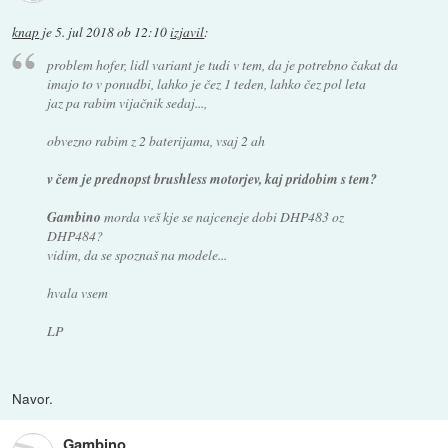
knap
je
5. jul 2018 ob 12:10
izjavil
:
problem hofer, lidl variant je tudi v tem, da je potrebno čakat da
imajo to v ponudbi, lahko je čez 1 teden, lahko čez pol leta
jaz pa rabim vijačnik sedaj...,
obvezno rabim z 2 baterijama, vsaj 2 ah
v čem je prednopst brushless motorjev, kaj pridobim s tem?
Gambino
morda veš kje se najceneje dobi DHP483 oz
DHP484?
vidim, da se spoznaš na modele...
hvala vsem
LP
Navor.
Gambino