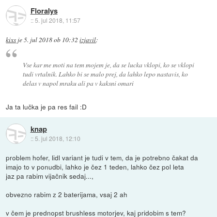
Floralys
::
5. jul 2018, 11:57
kixs
je
5. jul 2018 ob 10:32
izjavil
:
Vse kar me moti na tem mojem je, da se lucka vklopi, ko se vklopi
tudi vrtalnik. Lahko bi se malo prej, da lahko lepo nastavis, ko
delas v napol mraku ali pa v kaksni omari
Ja ta lučka je pa res fail :D
knap
::
5. jul 2018, 12:10
problem hofer, lidl variant je tudi v tem, da je potrebno čakat da
imajo to v ponudbi, lahko je čez 1 teden, lahko čez pol leta
jaz pa rabim vijačnik sedaj...,
obvezno rabim z 2 baterijama, vsaj 2 ah
v čem je prednopst brushless motorjev, kaj pridobim s tem?