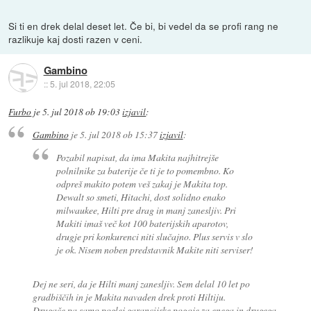
Si ti en drek delal deset let. Če bi, bi vedel da se profi rang ne
razlikuje kaj dosti razen v ceni.
Gambino
::
5. jul 2018, 22:05
Furbo
je
5. jul 2018 ob 19:03
izjavil
:
Gambino
je
5. jul 2018 ob 15:37
izjavil
:
Pozabil napisat, da ima Makita najhitrejše
polnilnike za baterije če ti je to pomembno. Ko
odpreš makito potem veš zakaj je Makita top.
Dewalt so smeti, Hitachi, dost solidno enako
milwaukee, Hilti pre drag in manj zanesljiv. Pri
Makiti imaš več kot 100 baterijskih aparotov,
drugje pri konkurenci niti slučajno. Plus servis v slo
je ok. Nisem noben predstavnik Makite niti serviser!
Dej ne seri, da je Hilti manj zanesljiv. Sem delal 10 let po
gradbiščih in je Makita navaden drek proti Hiltiju.
Drugače pa samo poglej garancijske pogoje za enega in drugega,