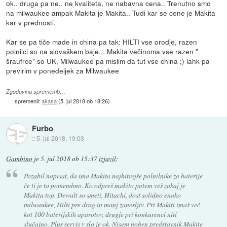
ok.. druga pa ne.. ne kvaliteta, ne nabavna cena.. Trenutno smo
na milwaukee ampak Makita je Makita.. Tudi kar se cene je Makita
kar v prednosti.
Kar se pa tiče made in china pa tak: HILTI vse orodje, razen
polnilci so na slovaškem baje... Makita večinoma vse razen "
šraufrce" so UK, Milwaukee pa mislim da tut vse china ;) lahk pa
previrim v ponedeljek za Milwaukee
Zgodovina sprememb…
spremenil:
akasa
(
5. jul 2018 ob 18:26
)
Furbo
::
5. jul 2018, 19:03
Gambino
je
5. jul 2018 ob 15:37
izjavil
:
Pozabil napisat, da ima Makita najhitrejše polnilnike za baterije
če ti je to pomembno. Ko odpreš makito potem veš zakaj je
Makita top. Dewalt so smeti, Hitachi, dost solidno enako
milwaukee, Hilti pre drag in manj zanesljiv. Pri Makiti imaš več
kot 100 baterijskih aparotov, drugje pri konkurenci niti
slučajno. Plus servis v slo je ok. Nisem noben predstavnik Makite