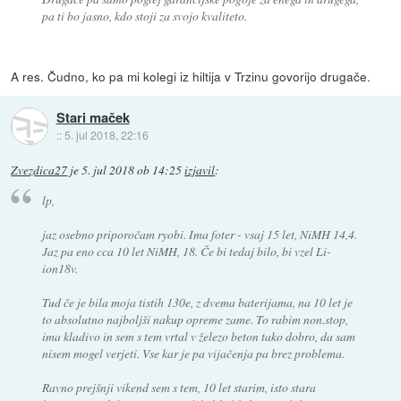
pa ti bo jasno, kdo stoji za svojo kvaliteto.
A res. Čudno, ko pa mi kolegi iz hiltija v Trzinu govorijo drugače.
Stari maček
::
5. jul 2018, 22:16
Zvezdica27
je
5. jul 2018 ob 14:25
izjavil
:
lp,
jaz osebno priporočam ryobi. Ima foter - vsaj 15 let, NiMH 14,4.
Jaz pa eno cca 10 let NiMH, 18. Če bi tedaj bilo, bi vzel Li-
ion18v.
Tud če je bila moja tistih 130e, z dvema baterijama, na 10 let je
to absolutno najboljši nakup opreme zame. To rabim non.stop,
ima kladivo in sem s tem vrtal v železo beton tako dobro, da sam
nisem mogel verjeti. Vse kar je pa vijačenja pa brez problema.
Ravno prejšnji vikend sem s tem, 10 let starim, isto stara