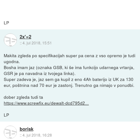
LP
2x'=2
::
4. jul 2018, 15:51
Makita zgleda po specifikacijah super pa cena z vso opremo je tudi
ugodna.
Bosha imam jaz (oznaka GSB, ki še ima funkcijo udarnega vrtanja,
GSR je pa navadna iz tvojega linka).
Super zadeva je, jaz sem ga kupil z eno 4Ah baterijo iz UK za 130
eur, poštnina nad 70 eur je zastonj. Trenutno ga nimajo v ponudbi.
dober zgleda tudi ta
https://www.screwfix.eu/dewalt-dcd795d2...
LP
borisk
::
4. jul 2018, 16:28