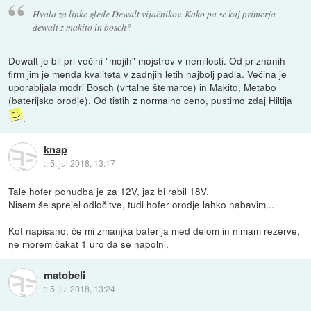
Hvala za linke glede Dewalt vijačnikov. Kako pa se kaj primerja
dewalt z makito in bosch?
Dewalt je bil pri večini "mojih" mojstrov v nemilosti. Od priznanih
firm jim je menda kvaliteta v zadnjih letih najbolj padla. Večina je
uporabljala modri Bosch (vrtalne štemarce) in Makito, Metabo
(baterijsko orodje). Od tistih z normalno ceno, pustimo zdaj Hiltija
.
knap
::
5. jul 2018, 13:17
Tale hofer ponudba je za 12V, jaz bi rabil 18V.
Nisem še sprejel odločitve, tudi hofer orodje lahko nabavim...
Kot napisano, če mi zmanjka baterija med delom in nimam rezerve,
ne morem čakat 1 uro da se napolni.
matobeli
::
5. jul 2018, 13:24