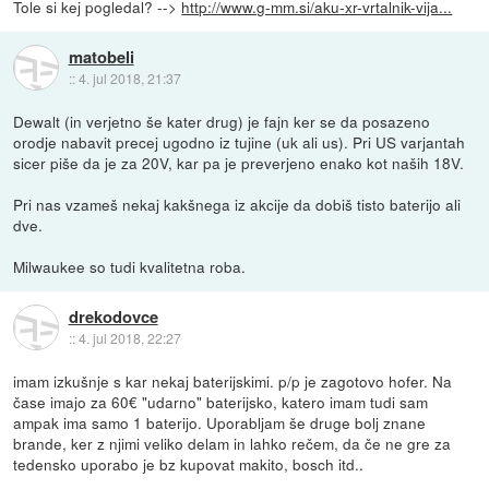
Tole si kej pogledal? -->
http://www.g-mm.si/aku-xr-vrtalnik-vija...
matobeli
::
4. jul 2018, 21:37
Dewalt (in verjetno še kater drug) je fajn ker se da posazeno
orodje nabavit precej ugodno iz tujine (uk ali us). Pri US varjantah
sicer piše da je za 20V, kar pa je preverjeno enako kot naših 18V.
Pri nas vzameš nekaj kakšnega iz akcije da dobiš tisto baterijo ali
dve.
Milwaukee so tudi kvalitetna roba.
drekodovce
::
4. jul 2018, 22:27
imam izkušnje s kar nekaj baterijskimi. p/p je zagotovo hofer. Na
čase imajo za 60€ "udarno" baterijsko, katero imam tudi sam
ampak ima samo 1 baterijo. Uporabljam še druge bolj znane
brande, ker z njimi veliko delam in lahko rečem, da če ne gre za
tedensko uporabo je bz kupovat makito, bosch itd..