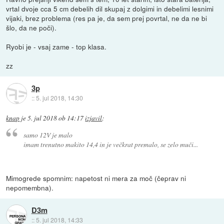
vrtal dvoje cca 5 cm debelih dil skupaj z dolgimi in debelimi lesnimi
vijaki, brez problema (res pa je, da sem prej povrtal, ne da ne bi
šlo, da ne poči).
Ryobi je - vsaj zame - top klasa.
zz
3p
::
5. jul 2018, 14:30
knap
je
5. jul 2018 ob 14:17
izjavil
:
samo 12V je malo
imam trenutno makito 14,4 in je večkrat premalo, se zelo muči...
Mimogrede spomnim: napetost ni mera za moč (čeprav ni
nepomembna).
D3m
::
5. jul 2018, 14:33