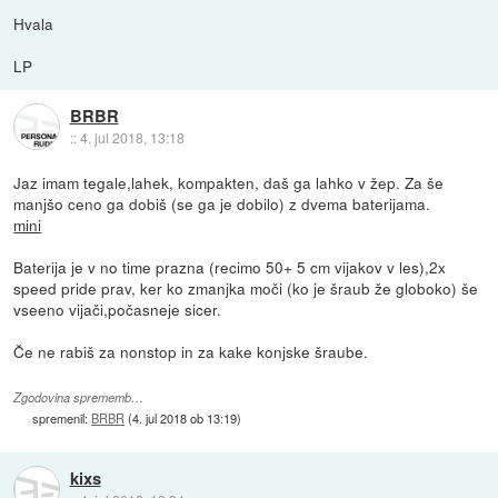
Hvala
LP
BRBR
::
4. jul 2018, 13:18
Jaz imam tegale,lahek, kompakten, daš ga lahko v žep. Za še
manjšo ceno ga dobiš (se ga je dobilo) z dvema baterijama.
mini
Baterija je v no time prazna (recimo 50+ 5 cm vijakov v les),2x
speed pride prav, ker ko zmanjka moči (ko je šraub že globoko) še
vseeno vijači,počasneje sicer.
Če ne rabiš za nonstop in za kake konjske šraube.
Zgodovina sprememb…
spremenil:
BRBR
(
4. jul 2018 ob 13:19
)
kixs