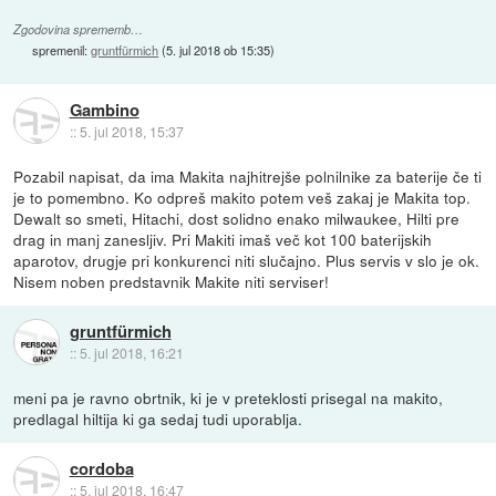
Zgodovina sprememb…
spremenil:
gruntfürmich
(
5. jul 2018 ob 15:35
)
Gambino
::
5. jul 2018, 15:37
Pozabil napisat, da ima Makita najhitrejše polnilnike za baterije če ti
je to pomembno. Ko odpreš makito potem veš zakaj je Makita top.
Dewalt so smeti, Hitachi, dost solidno enako milwaukee, Hilti pre
drag in manj zanesljiv. Pri Makiti imaš več kot 100 baterijskih
aparotov, drugje pri konkurenci niti slučajno. Plus servis v slo je ok.
Nisem noben predstavnik Makite niti serviser!
gruntfürmich
::
5. jul 2018, 16:21
meni pa je ravno obrtnik, ki je v preteklosti prisegal na makito,
predlagal hiltija ki ga sedaj tudi uporablja.
cordoba
::
5. jul 2018, 16:47