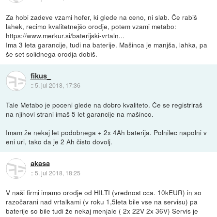
Za hobi zadeve vzami hofer, ki glede na ceno, ni slab. Če rabiš
lahek, recimo kvalitetnejšo orodje, potem vzami metabo:
https://www.merkur.si/baterijski-vrtaln...
Ima 3 leta garancije, tudi na baterije. Mašinca je manjša, lahka, pa
še set solidnega orodja dobiš.
fikus_
::
5. jul 2018, 17:36
Tale Metabo je poceni glede na dobro kvaliteto. Če se registriraš
na njihovi strani imaš 5 let garancije na mašinco.
Imam že nekaj let podobnega + 2x 4Ah baterija. Polnilec napolni v
eni uri, tako da je 2 Ah čisto dovolj.
akasa
::
5. jul 2018, 18:25
V naši firmi imamo orodje od HILTI (vrednost cca. 10kEUR) in so
razočarani nad vrtalkami (v roku 1,5leta bile vse na servisu) pa
baterije so bile tudi že nekaj menjale ( 2x 22V 2x 36V) Servis je