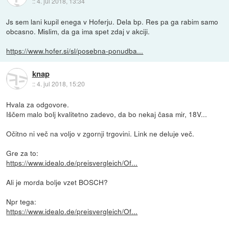
::
4. jul 2018, 13:34
Js sem lani kupil enega v Hoferju. Dela bp. Res pa ga rabim samo
obcasno. Mislim, da ga ima spet zdaj v akciji.
https://www.hofer.si/sl/posebna-ponudba...
knap
::
4. jul 2018, 15:20
Hvala za odgovore.
Iščem malo bolj kvalitetno zadevo, da bo nekaj časa mir, 18V...
Očitno ni več na voljo v zgornji trgovini. Link ne deluje več.
Gre za to:
https://www.idealo.de/preisvergleich/Of...
Ali je morda bolje vzet BOSCH?
Npr tega:
https://www.idealo.de/preisvergleich/Of...