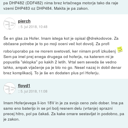
pa DHP482 (DDF482) nima brez krtačnega motorja tako da raje
vzemi DHP483 oz DHP484. Makita je pa zakon.
pierch
::
5. jul 2018, 10:48
Še en glas za Hofer. Imam istega kot je opisal @drekodovce. Za
občasne potrebe je to po moji oceni več kot dovolj. Za profi
robo/uporabo pa ne morem svetovati, ker nimam profi izkušenj
Sem pa imel prej enega drugega od hoferja, na katerem mi je
popustila "sklopka" po kakih 2 letih. Vrtal sem seveda še vedno
lahko, ampak vijačenje pa je blo no go. Nesel nazaj in dobil denar
brez komplikacij. To je še en dodaten plus pri Hoferju.
floyd1
::
5. jul 2018, 11:08
Imam Hoferjevega li-ion 18V in je za svojo ceno zelo dober. Ima pa
samo eno baterijo in se pri bolj resnem delu (vrtanje) sprazni
precej hitro, pol pa čakaš. Za kake omare sestavljat in podobno, pa
je zakon.