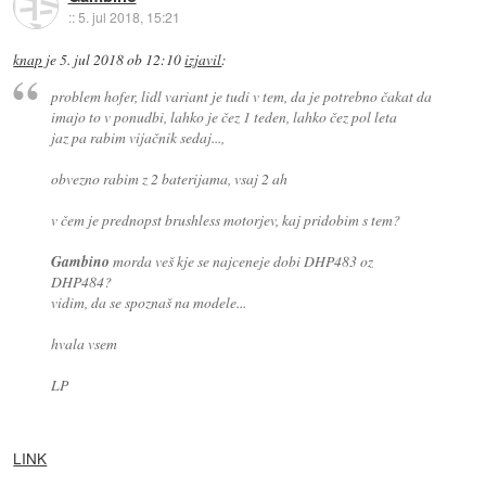
::
5. jul 2018, 15:21
knap
je
5. jul 2018 ob 12:10
izjavil
:
problem hofer, lidl variant je tudi v tem, da je potrebno čakat da
imajo to v ponudbi, lahko je čez 1 teden, lahko čez pol leta
jaz pa rabim vijačnik sedaj...,
obvezno rabim z 2 baterijama, vsaj 2 ah
v čem je prednopst brushless motorjev, kaj pridobim s tem?
Gambino
morda veš kje se najceneje dobi DHP483 oz
DHP484?
vidim, da se spoznaš na modele...
hvala vsem
LP
LINK