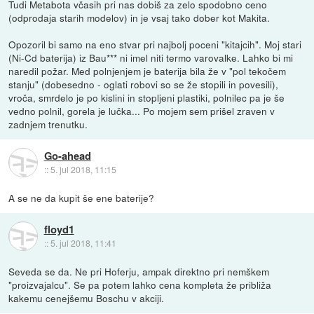
Tudi Metabota včasih pri nas dobiš za zelo spodobno ceno
(odprodaja starih modelov) in je vsaj tako dober kot Makita.
Opozoril bi samo na eno stvar pri najbolj poceni "kitajcih". Moj stari
(Ni-Cd baterija) iz Bau*** ni imel niti termo varovalke. Lahko bi mi
naredil požar. Med polnjenjem je baterija bila že v "pol tekočem
stanju" (dobesedno - oglati robovi so se že stopili in povesili),
vroča, smrdelo je po kislini in stopljeni plastiki, polnilec pa je še
vedno polnil, gorela je lučka... Po mojem sem prišel zraven v
zadnjem trenutku.
Go-ahead
::
5. jul 2018, 11:15
A se ne da kupit še ene baterije?
floyd1
::
5. jul 2018, 11:41
Seveda se da. Ne pri Hoferju, ampak direktno pri nemškem
"proizvajalcu". Se pa potem lahko cena kompleta že približa
kakemu cenejšemu Boschu v akciji.