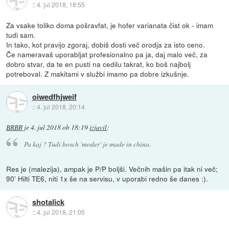
::
4. jul 2018, 18:55
Za vsake toliko doma pošravfat, je hofer varianata čist ok - imam
tudi sam.
In tako, kot pravijo zgoraj, dobiš dosti več orodja za isto ceno.
Če nameravaš uporabljat profesionalno pa ja, daj malo več, za
dobro stvar, da te en pusti na cedilu takrat, ko boš najbolj
potreboval. Z makitami v službi imamo pa dobre izkušnje.
oiwedfhjweif
::
4. jul 2018, 20:14
BRBR
je
4. jul 2018 ob 18:19
izjavil
:
Pa kaj ? Tudi bosch 'moder' je made in china.
Res je (malezija), ampak je P/P boljši. Večnih mašin pa itak ni več;
90' Hilti TE6, niti 1x še na servisu, v uporabi redno še danes :).
shotalick
::
4. jul 2018, 21:05