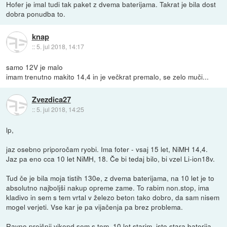
Hofer je imal tudi tak paket z dvema baterijama. Takrat je bila dost
dobra ponudba to.
knap
::
5. jul 2018, 14:17
samo 12V je malo
imam trenutno makito 14,4 in je večkrat premalo, se zelo muči...
Zvezdica27
::
5. jul 2018, 14:25
lp,
jaz osebno priporočam ryobi. Ima foter - vsaj 15 let, NiMH 14,4.
Jaz pa eno cca 10 let NiMH, 18. Če bi tedaj bilo, bi vzel Li-ion18v.
Tud če je bila moja tistih 130e, z dvema baterijama, na 10 let je to
absolutno najboljši nakup opreme zame. To rabim non.stop, ima
kladivo in sem s tem vrtal v železo beton tako dobro, da sam nisem
mogel verjeti. Vse kar je pa vijačenja pa brez problema.
Ravno prejšnji vikend sem s tem, 10 let starim, isto stara baterija,