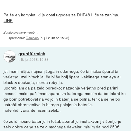
Pa še en komplet, ki je dosti ugoden za DHP481, če te zanima.
LINK
Zgodovina sprememb…
spremenilo:
Gambino
(
5. jul 2018 ob 15:28
)
gruntfürmich
::
5. jul 2018, 15:33
jst imam hiltija, najmanjšega in udarnega, če bi malce šparal bi
verjetno uzel hitachija. če bi še bolj šparal kakšnega stanleya ali
black & deckerja, morda roby-ja.
uporabljam ga pa zelo poredko; nazadnje verjetno pred parimi
meseci; malo. pač imam aparat za katerega menim da bo takrat ko
ga bom potreboval na voljo in baterija še polna, ter da se ne bo
ustrašil obremenitve in hitrega polnjenja baterije.
hofer/lidl variante nisem želel...
če želiš močne baterije in težak aparat je imel akvonij v šentjurju
zelo dobre cene za zelo močnega dewalta; mislim da pod 250€.