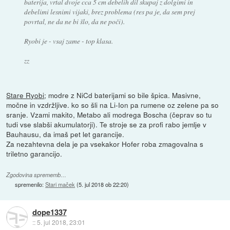
baterija, vrtal dvoje cca 5 cm debelih dil skupaj z dolgimi in
debelimi lesnimi vijaki, brez problema (res pa je, da sem prej
povrtal, ne da ne bi šlo, da ne poči).
Ryobi je - vsaj zame - top klasa.
zz
Stare Ryobi
; modre z NiCd baterijami so bile špica. Masivne,
močne in vzdržljive. ko so šli na Li-Ion pa rumene oz zelene pa so
sranje. Vzami makito, Metabo ali modrega Boscha (čeprav so tu
tudi vse slabši akumulatorji). Te stroje se za profi rabo jemlje v
Bauhausu, da imaš pet let garancije.
Za nezahtevna dela je pa vsekakor Hofer roba zmagovalna s
triletno garancijo.
Zgodovina sprememb…
spremenilo:
Stari maček
(
5. jul 2018 ob 22:20
)
dope1337
::
5. jul 2018, 23:01