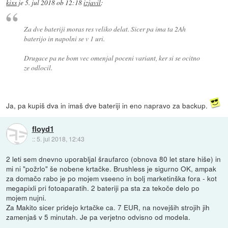
kixs
je
5. jul 2018 ob 12:18
izjavil
:
Za dve bateriji moras res veliko delat. Sicer pa ima ta 2Ah
baterijo in napolni se v 1 uri.
Drugace pa ne bom vec omenjal poceni variant, ker si se ocitno
ze odlocil.
Ja, pa kupiš dva in imaš dve bateriji in eno napravo za backup.
floyd1
::
5. jul 2018, 12:43
2 leti sem dnevno uporabljal šraufarco (obnova 80 let stare hiše) in
mi ni "požrlo" še nobene krtačke. Brushless je sigurno OK, ampak
za domačo rabo je po mojem vseeno in bolj marketinška fora - kot
megapixli pri fotoaparatih. 2 bateriji pa sta za tekoče delo po
mojem nujni.
Za Makito sicer pridejo krtačke ca. 7 EUR, na novejših strojih jih
zamenjaš v 5 minutah. Je pa verjetno odvisno od modela.