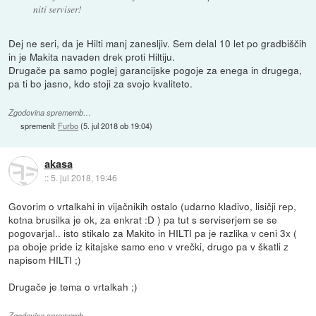
niti serviser!
Dej ne seri, da je Hilti manj zanesljiv. Sem delal 10 let po gradbiščih
in je Makita navaden drek proti Hiltiju.
Drugače pa samo poglej garancijske pogoje za enega in drugega,
pa ti bo jasno, kdo stoji za svojo kvaliteto.
Zgodovina sprememb…
spremenil:
Furbo
(
5. jul 2018 ob 19:04
)
akasa
::
5. jul 2018, 19:46
Govorim o vrtalkahi in vijačnikih ostalo (udarno kladivo, lisičji rep,
kotna brusilka je ok, za enkrat :D ) pa tut s serviserjem se se
pogovarjal.. isto stikalo za Makito in HILTI pa je razlika v ceni 3x (
pa oboje pride iz kitajske samo eno v vrečki, drugo pa v škatli z
napisom HILTI ;)
Drugače je tema o vrtalkah ;)
Zgodovina sprememb…