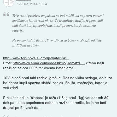
::
22. maj 2014, 16:54
Teža res ni problem ampak da ne boš mislil, da napetost pomeni
moč/navor, kar seveda ni res. Če je mašinca dražja, je ponavadi
tudi dosti bolj izpopolnjena, boljši prenos, boljša kvaliteta
baterij...
Ne pomeni zdaj, da bo 18v mašinca za 20eur močnejša od tiste
za 170eur in 10.8v
http://www.top-nova.si/orodje/baterijsk...
Proti:
http://www.enaa.com/oddelki/mojDom/izd_...
(treba najti
različico za cca 200€ ter dvema baterijama).
10V je pač proti taki zadevi igračka. Res ne vidim razloga, da bi za
isti denar kupil opazno slabši izdelek. Boljša, močnejša, baterija
več zdrži.
Praktično edina "slabost" je teža (1.8kg proti 1kg) vendar teh 80
dek pa ne bo popolnoma nobene razlike naredilo, če je ne boš
drajsal po 5h vsak dan.