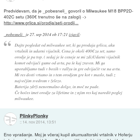
Predvidevam, da je _pobesneli_ govoril o Milwaukee M18 BPP2D-
402C setu (360€ trenutno še na zalogi) ->
http://www.grlica.si/orodja/seti-orodij...
_pobesneli_
je
27. sep 2014 ob 17:21
izjavil
:
Dajte pogledat od milwaukee set, ki ga prodaja grlica, aku
vrtalnik in udarni vijačnik. Cena je okoli 400€ za set, samo
orodje je pa top. ( sedaj je še ceneje se mi zdi)Udarni vijačnik
komot odvijači gume od avta, pa še kaj zraven. Mi ga
uporabljamo tudi v boxih v rallyu in gre odvijačit vse na avtu.
Mi res dosti vrtamo in s tem orodjem gre kot v maslo, tudi z
največjim svedrom v železo.
Baterija zdrži nenormalno dolgo, in moč ne pade.
Če hočes imet orodje za lifetime in z njim res kaj naredit poglej
milwaukee.
PlinkyPlonky
::
14. nov 2014, 13:51
Eno vprašanje. Moj je včeraj kupil akumualtorski vrtalnik v Hoferju