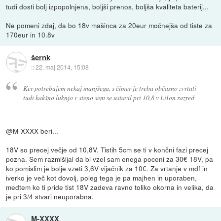
tudi dosti bolj izpopolnjena, boljši prenos, boljša kvaliteta baterij...
Ne pomeni zdaj, da bo 18v mašinca za 20eur močnejša od tiste za
170eur in 10.8v
šernk
::
22. maj 2014, 15:08
Ker potrebujem nekaj manjšega, s čimer je treba občasno zvrtati
tudi kakšno luknjo v steno sem se ustavil pri 10,8 v LiIon razred
@M-XXXX beri...
18V so precej večje od 10,8V. Tistih 5cm se ti v končni fazi precej
pozna. Sem razmišljal da bi vzel sam enega poceni za 30€ 18V, pa
ko pomislim je bolje vzeti 3,6V vijačnik za 10€. Za vrtanje v mdf in
iverko je več kot dovolj, poleg tega je pa majhen in uporaben,
medtem ko ti pride tist 18V zadeva ravno toliko okorna in velika, da
je pri 3/4 stvari neuporabna.
M-XXXX