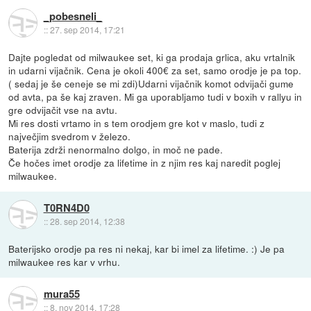
_pobesneli_
::
27. sep 2014, 17:21
Dajte pogledat od milwaukee set, ki ga prodaja grlica, aku vrtalnik
in udarni vijačnik. Cena je okoli 400€ za set, samo orodje je pa top.
( sedaj je še ceneje se mi zdi)Udarni vijačnik komot odvijači gume
od avta, pa še kaj zraven. Mi ga uporabljamo tudi v boxih v rallyu in
gre odvijačit vse na avtu.
Mi res dosti vrtamo in s tem orodjem gre kot v maslo, tudi z
največjim svedrom v železo.
Baterija zdrži nenormalno dolgo, in moč ne pade.
Če hočes imet orodje za lifetime in z njim res kaj naredit poglej
milwaukee.
T0RN4D0
::
28. sep 2014, 12:38
Baterijsko orodje pa res ni nekaj, kar bi imel za lifetime. :) Je pa
milwaukee res kar v vrhu.
mura55
::
8. nov 2014, 17:28