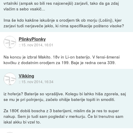
vrtalniki (ampak so bili res najcenejši) zarjavli, tako da ga zdaj
vlačim s sebo vsakič...
Ima še kdo kakšne iskušnje s orodjem tik ob morju (Lošinj), kjer
zarjavi tudi nerjaveče jeklo, ki nima specifikacije pošteno visoke?
PlinkyPlonky
::
15. nov 2014, 16:01
Na koncu je izbral Makito. 18v in Li-on baterijo. V fensi-šmensi
kovčku z dodatnim orodjem za 199. Baje je redna cena 339.
Vikking
::
15. nov 2014, 16:34
iz hoferja? Baterije so vprašljive. Kolegu bi lahko hiša zgorela, saj
se mu je pri polnjenju, začelo ohišje baterije topiti in smoditi.
Za 180€ dobiš boscha z 3 baterijami, mislim da je res to super
nakup. Sem jo tudi sam pogledal v merkurju. Če bi trenutno sam
iskal akku bi vzel to.