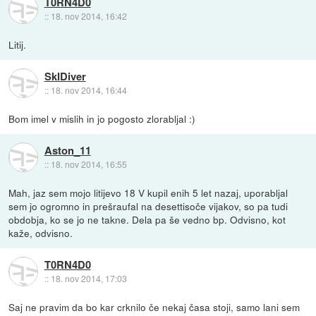
T0RN4D0
::
18. nov 2014, 16:42
Litij.
SkIDiver
::
18. nov 2014, 16:44
Bom imel v mislih in jo pogosto zlorabljal :)
Aston_11
::
18. nov 2014, 16:55
Mah, jaz sem mojo litijevo 18 V kupil enih 5 let nazaj, uporabljal
sem jo ogromno in prešraufal na desettisoče vijakov, so pa tudi
obdobja, ko se jo ne takne. Dela pa še vedno bp. Odvisno, kot
kaže, odvisno.
T0RN4D0
::
18. nov 2014, 17:03
Saj ne pravim da bo kar crknilo če nekaj časa stoji, samo lani sem