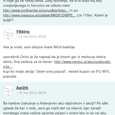
in baje ga že nekaj biksa. Zdaj razmišlja, da bi si kupil kaj bolj
uveljavljenega in trenutno se odloča med:
http://www.proficenter.si/ponudba/hitac...
in pa
http://www.masinca.si/izdelek/M6281DWPE...
(za 110e). Kateri je
boljši?
Vikking
::
14. nov 2014, 23:32
Vse je vredi, sam obojna imata NiCd baterije.
uporabnik Orion je že napisal da je bosch gsr iz merkurja dobra
izbira, fina zadeva za ta denar:
http://www.merkur.si/akumulatorski-
vrta...
kupi ko imajo akcijo "izberi svoj popust", vlečeš kupon od 5%-90%
popusta.
Aar2rk
::
15. nov 2014, 06:54
Še kakšne izskušnje s Hoferjevim aku-vijačnikom v akciji? Po sliki
zgleda še kar v redu, sem ga mislil dat na vikend, kjer zaradi
morskega zraka večina opreme zarjavi v enem letu in so vsi aku