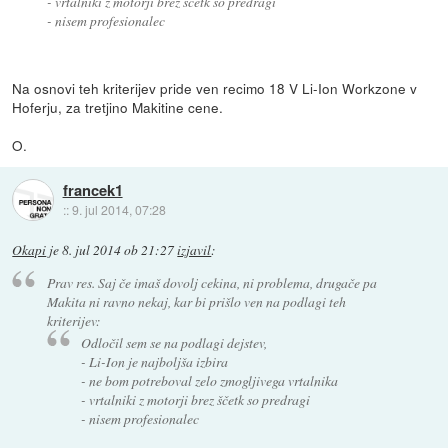
- vrtalniki z motorji brez ščetk so predragi
- nisem profesionalec
Na osnovi teh kriterijev pride ven recimo 18 V Li-Ion Workzone v
Hoferju, za tretjino Makitine cene.
O.
francek1
::
9. jul 2014, 07:28
Okapi
je
8. jul 2014 ob 21:27
izjavil
:
Prav res. Saj če imaš dovolj cekina, ni problema, drugače pa
Makita ni ravno nekaj, kar bi prišlo ven na podlagi teh
kriterijev:
Odločil sem se na podlagi dejstev,
- Li-Ion je najboljša izbira
- ne bom potreboval zelo zmogljivega vrtalnika
- vrtalniki z motorji brez ščetk so predragi
- nisem profesionalec