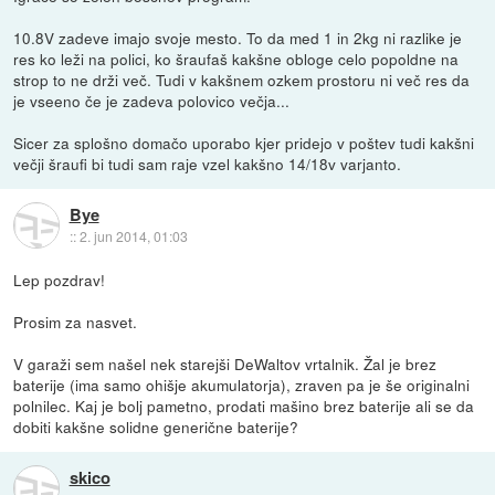
10.8V zadeve imajo svoje mesto. To da med 1 in 2kg ni razlike je
res ko leži na polici, ko šraufaš kakšne obloge celo popoldne na
strop to ne drži več. Tudi v kakšnem ozkem prostoru ni več res da
je vseeno če je zadeva polovico večja...
Sicer za splošno domačo uporabo kjer pridejo v poštev tudi kakšni
večji šraufi bi tudi sam raje vzel kakšno 14/18v varjanto.
Bye
::
2. jun 2014, 01:03
Lep pozdrav!
Prosim za nasvet.
V garaži sem našel nek starejši DeWaltov vrtalnik. Žal je brez
baterije (ima samo ohišje akumulatorja), zraven pa je še originalni
polnilec. Kaj je bolj pametno, prodati mašino brez baterije ali se da
dobiti kakšne solidne generične baterije?
skico