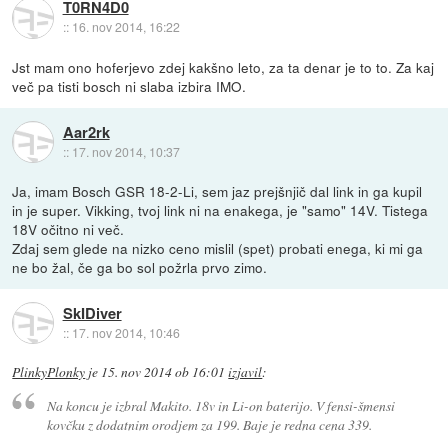
T0RN4D0
::
16. nov 2014, 16:22
Jst mam ono hoferjevo zdej kakšno leto, za ta denar je to to. Za kaj
več pa tisti bosch ni slaba izbira IMO.
Aar2rk
::
17. nov 2014, 10:37
Ja, imam Bosch GSR 18-2-Li, sem jaz prejšnjič dal link in ga kupil
in je super. Vikking, tvoj link ni na enakega, je "samo" 14V. Tistega
18V očitno ni več.
Zdaj sem glede na nizko ceno mislil (spet) probati enega, ki mi ga
ne bo žal, če ga bo sol požrla prvo zimo.
SkIDiver
::
17. nov 2014, 10:46
PlinkyPlonky
je
15. nov 2014 ob 16:01
izjavil
:
Na koncu je izbral Makito. 18v in Li-on baterijo. V fensi-šmensi
kovčku z dodatnim orodjem za 199. Baje je redna cena 339.