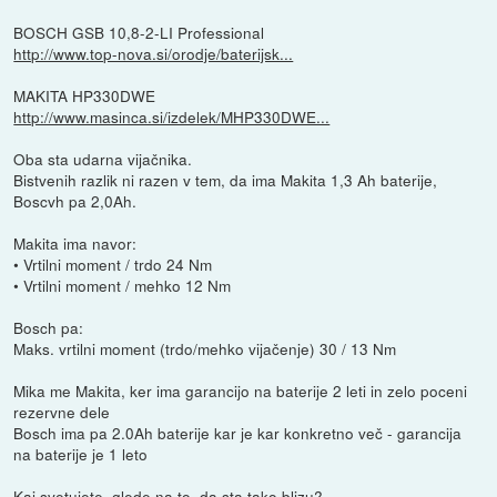
BOSCH GSB 10,8-2-LI Professional
http://www.top-nova.si/orodje/baterijsk...
MAKITA HP330DWE
http://www.masinca.si/izdelek/MHP330DWE...
Oba sta udarna vijačnika.
Bistvenih razlik ni razen v tem, da ima Makita 1,3 Ah baterije,
Boscvh pa 2,0Ah.
Makita ima navor:
• Vrtilni moment / trdo 24 Nm
• Vrtilni moment / mehko 12 Nm
Bosch pa:
Maks. vrtilni moment (trdo/mehko vijačenje) 30 / 13 Nm
Mika me Makita, ker ima garancijo na baterije 2 leti in zelo poceni
rezervne dele
Bosch ima pa 2.0Ah baterije kar je kar konkretno več - garancija
na baterije je 1 leto
Kaj svetujete, glede na to, da sta tako blizu?