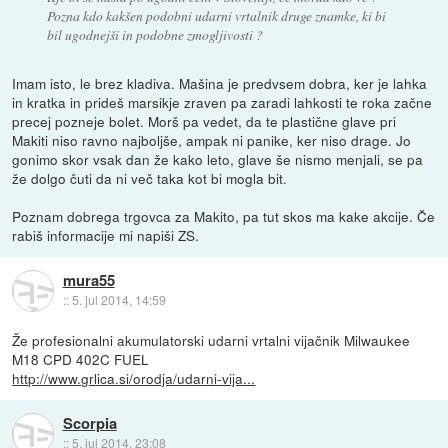
Pozna kdo kakšen podobni udarni vrtalnik druge znamke, ki bi
bil ugodnejši in podobne zmogljivosti ?
Imam isto, le brez kladiva. Mašina je predvsem dobra, ker je lahka
in kratka in prideš marsikje zraven pa zaradi lahkosti te roka začne
precej pozneje bolet. Morš pa vedet, da te plastične glave pri
Makiti niso ravno najboljše, ampak ni panike, ker niso drage. Jo
gonimo skor vsak dan že kako leto, glave še nismo menjali, se pa
že dolgo čuti da ni več taka kot bi mogla bit.
Poznam dobrega trgovca za Makito, pa tut skos ma kake akcije. Če
rabiš informacije mi napiši ZS.
mura55
::
5. jul 2014, 14:59
Že profesionalni akumulatorski udarni vrtalni vijačnik Milwaukee
M18 CPD 402C FUEL
http://www.grlica.si/orodja/udarni-vija...
Scorpia
::
5. jul 2014, 23:08