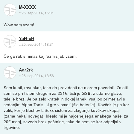
M-XXXX
::
25. sep 2014, 15:01
Wow sam vzem!
YaN-cH
::
25. sep 2014, 18:31
Če ga rabiš nimaš kaj razmišljat, vzami.
Aar2rk
::
26. sep 2014, 18:56
Sem kupil, ravnokar, tako da prav dosti ne morem povedati. Zmotil
sem se pri tistem drugem za 231€, tisti je GS
, z udarno glavo,
B
tale je brez. Je pa zelo kratek in dokaj lahek, vsaj po primerjavi s
sedanjim Alpha Tools, ki gre v smeti (šle baterije). Kovček je pa kar
velik, ker je Boshev L-Boxx sistem za zlaganje kovčkov skupaj
(zame nekaj novega). Idealo mi je najcenejšega enakega našel za
20€ manj, seveda brez poštnine, tako da sem se kar odpeljal v
trgovino.