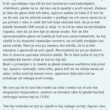
ki jih uporabljajo niso bili še bol razočarani nad batereijskim
vrtalnikom, glede na to, da kao naj bi spadal v profi razred. Zadeva
je taka da glava dobi luft takoj, sigurno opleta za kaka 2-3 mm če
ne še več, saj ko stisneš sveder v podlago se vrti ravno samo ko jo
pa primeš v roko in vidiš tisti luft imaš občutek kod, da je to kak
plastik fantastik CMI sranje iz obija. In ta luft je neka konstrukcijska
napaka, vem še za dve kjer je stanje enako. Kar se tiče
samovpenjalne glave od makite je tudi ena sama katastrofa, ko kaj
vijačiš in ko dosežeš nastavljen moment, se od tistih tresljajev kar
sama odvije. Nam je ena po mesecu dni crknila, ok to je bilo
menjano v garanciji se pač zgodi. Akumulatorji so pa po dobrem
letu in dnevne uporabe občutno slabši. Še to tista lučka ki naj ti bi
osvetljevala kamor vrtaš je tud en big fail.
Bosh v primerjavi z to makito je glede izdelave svetlobna leta pred
njo, opazno močnejši, nima lufta, glava drži se ne odvija sama od
sebe, lučka sveti tja kamot more, vglavnem dela tako kot se
pričakuje od nekega profi orodja.
Ne vem pa če bi vzel taki model za vrtat v beton se mi zdi vse
skupaj bol neuporabno, osebno za domačo rabo bi gledal kaj bolj
močnega recimo kaj na 13,8V.
Taki tipi vrtalnika so bol za vijačiti in kaj malega zvrtati, čeprav niso