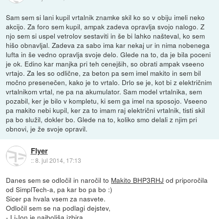
Sam sem si lani kupil vrtalnik znamke skil ko so v obiju imeli neko
akcijo. Za foro sem kupil, ampak zadeva opravlja svojo nalogo. Z
njo sem si uspel vetrolov sestaviti in še bi lahko našteval, ko sem
hišo obnavljal. Zadeva za sabo ima kar nekaj ur in nima nobenega
lufta in še vedno opravlja svoje delo. Glede na to, da je bila poceni
je ok. Edino kar manjka pri teh cenejših, so obrati ampak vseeno
vrtajo. Za les so odlične, za beton pa sem imel makito in sem bil
močno presenečen, kako je to vrtalo. Drlo se je, kot bi z električnim
vrtalnikom vrtal, ne pa na akumulator. Sam model vrtalnika, sem
pozabil, ker je bilo v kompletu, ki sem ga imel na sposojo. Vseeno
pa makito nebi kupil, ker za to imam raj električni vrtalnik, tisti skil
pa bo služil, dokler bo. Glede na to, koliko smo delali z njim pri
obnovi, je že svoje opravil.
Flyer
::
8. jul 2014, 17:13
Danes sem se odločil in naročil to
Makito BHP3RHJ
od priporočila
od SimplTech-a, pa kar bo pa bo :)
Sicer pa hvala vsem za nasvete.
Odločil sem se na podlagi dejstev,
- Li-Ion je najboljša izbira