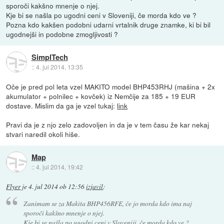
sporoči kakšno mnenje o njej.
Kje bi se našla po ugodni ceni v Sloveniji, če morda kdo ve ?
Pozna kdo kakšen podobni udarni vrtalnik druge znamke, ki bi bil
ugodnejši in podobne zmogljivosti ?
SimplTech
::
4. jul 2014, 13:35
Oče je pred pol leta vzel MAKITO model BHP453RHJ (mašina + 2x
akumulator + polnilec + kovček) iz Nemčije za 185 + 19 EUR
dostave. Mislim da ga je vzel tukaj:
link
Pravi da je z njo zelo zadovoljen in da je v tem času že kar nekaj
stvari naredil okoli hiše.
Map
::
4. jul 2014, 19:42
Flyer
je
4. jul 2014 ob 12:56
izjavil
:
Zanimam se za Makita BHP456RFE, če jo morda kdo ima naj
sporoči kakšno mnenje o njej.
Kje bi se našla po ugodni ceni v Sloveniji, če morda kdo ve ?