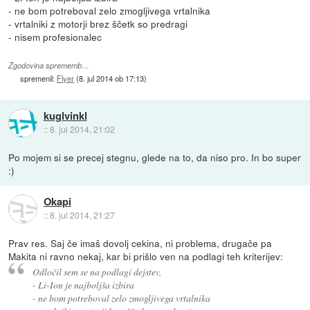
- ne bom potreboval zelo zmogljivega vrtalnika
- vrtalniki z motorji brez ščetk so predragi
- nisem profesionalec
Zgodovina sprememb…
spremenil:
Flyer
(
8. jul 2014 ob 17:13
)
kuglvinkl
::
8. jul 2014, 21:02
Po mojem si se precej stegnu, glede na to, da niso pro. In bo super
:)
Okapi
::
8. jul 2014, 21:27
Prav res. Saj če imaš dovolj cekina, ni problema, drugače pa
Makita ni ravno nekaj, kar bi prišlo ven na podlagi teh kriterijev:
Odločil sem se na podlagi dejstev,
- Li-Ion je najboljša izbira
- ne bom potreboval zelo zmogljivega vrtalnika