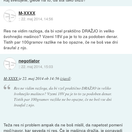
M-XXXX
::
22. maj 2014, 14:56
Res ne vidim razloga, da bi vzel praktično DRAŽJO in veliko
švohnejšo mašinco? Vzemi 18V pa je to to za podoben denar.
Tistih par 100gramov razlike ne bo opazne, če ne boš vse dni
šraufal z njo.
negotiator
::
22. maj 2014, 15:03
M-XXXX
je
22. maj 2014 ob 14:56
izjavil
:
Res ne vidim razloga, da bi vzel praktično DRAŽJO in veliko
švohnejšo mašinco? Vzemi 18V pa je to to za podoben denar.
Tistih par 100gramov razlike ne bo opazne, če ne boš vse dni
šraufal z njo.
Teža res ni problem ampak da ne boš mislil, da napetost pomeni
moč/navor, kar seveda ni res. Če je mašinca dražja, je ponavadi