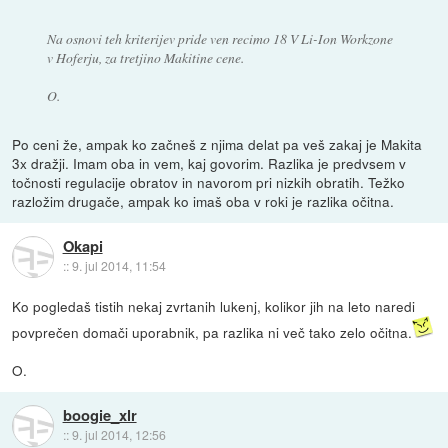
Na osnovi teh kriterijev pride ven recimo 18 V Li-Ion Workzone
v Hoferju, za tretjino Makitine cene.
O.
Po ceni že, ampak ko začneš z njima delat pa veš zakaj je Makita
3x dražji. Imam oba in vem, kaj govorim. Razlika je predvsem v
točnosti regulacije obratov in navorom pri nizkih obratih. Težko
razložim drugače, ampak ko imaš oba v roki je razlika očitna.
Okapi
::
9. jul 2014, 11:54
Ko pogledaš tistih nekaj zvrtanih lukenj, kolikor jih na leto naredi
povprečen domači uporabnik, pa razlika ni več tako zelo očitna.
O.
boogie_xlr
::
9. jul 2014, 12:56