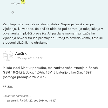
očitna.
O.
Za luknje vrtat so itak vsi dovolj dobri. Največje razlike so pri
vijačenju. Ni vseeno, če ti vijak uide še pol obrata; je takoj luknja v
oplemeniteni plošči prevelika.Ali pa da je moment pri začetku
vijačenja spxa v trd les premajhen. Profiji to seveda vemo, zato se
s poceni vijačniki ne utrujamo.
Aar2rk
::
25. sep 2014, 14:38
je kdo videl Merkur ponudbo, me zanima vaše mnenje o Bosch
GSR 18-2-Li L-Boxx, 1,5Ah, 18V, 3 baterije v kovčku, 189€
(samega prodajajo za 231€)
še
link
Zgodovina sprememb…
spremenil:
Aar2rk
(
25. sep 2014 ob 14:42
)