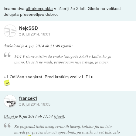
Imamo dva
ultrakompakta
v tišleriji že 2 leti. Glede na velikost
delujeta presenetljivo dobro.
NejcSSD
::
9. jul 2014, 18:01
darkolord
je
4. jun 2014 ob 21:49
izjavil
:
14.4 V stane mislim da enako (mogoče 39,9) v Lidlu, ko ga
imajo. Če se ti ne mudi, priporočam raje tistega, je super.
+1 Odličen zaenkrat. Pred kratkim vzel v LIDLu.
francek1
::
9. jul 2014, 18:05
Okapi
je
9. jul 2014 ob 11:54
izjavil
:
Ko pogledaš tistih nekaj zvrtanih lukenj, kolikor jih na leto
naredi povprečen domači uporabnik, pa razlika ni več tako zelo