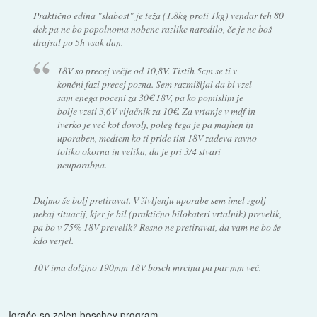
Praktično edina "slabost" je teža (1.8kg proti 1kg) vendar teh 80
dek pa ne bo popolnoma nobene razlike naredilo, če je ne boš
drajsal po 5h vsak dan.
18V so precej večje od 10,8V. Tistih 5cm se ti v
končni fazi precej pozna. Sem razmišljal da bi vzel
sam enega poceni za 30€ 18V, pa ko pomislim je
bolje vzeti 3,6V vijačnik za 10€. Za vrtanje v mdf in
iverko je več kot dovolj, poleg tega je pa majhen in
uporaben, medtem ko ti pride tist 18V zadeva ravno
toliko okorna in velika, da je pri 3/4 stvari
neuporabna.
Dajmo še bolj pretiravat. V življenju uporabe sem imel zgolj
nekaj situacij, kjer je bil (praktično bilokateri vrtalnik) prevelik,
pa bo v 75% 18V prevelik? Resno ne pretiravat, da vam ne bo še
kdo verjel.
10V ima dolžino 190mm 18V bosch mrcina pa par mm več.
Igrače so zelen boschev program.