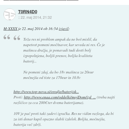
T0RN4D0
::
22. maj 2014, 21:32
M-XXXX
je
22. maj 2014 ob 16:54
izjavil
:
Teža res ni problem ampak da ne boš mislil, da
napetost pomeni moč/navor, kar seveda ni res. Če je
mašinca dražja, je ponavadi tudi dosti bolj
izpopolnjena, boljši prenos, boljša kvaliteta
baterij...
Ne pomeni zdaj, da bo 18v mašinca za 20eur
močnejša od tiste za 170eur in 10.8v
http://www.top-nova.si/orodje/baterijsk...
Proti:
http://www.enaa.com/oddelki/mojDom/izd_...
(treba najti
različico za cca 200€ ter dvema baterijama).
10V je pač proti taki zadevi igračka. Res ne vidim razloga, da bi
za isti denar kupil opazno slabši izdelek. Boljša, močnejša,
baterija več zdrži.