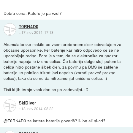
Dobra cena. Katero je pa vzel?
T0RN4D0
::
17. nov 2014, 17:13
Akumulatorske makite po vsem prebranem sicer odsvetujem za
občasne uporabnike, ker baterije kar hitro odpovedo če se ne
uporabljajo redno. Fora je v tem, da se elektronika za nadzor
baterije napaja le iz ene celice. Če baterija dolgo stoji potem ta
celica hitro postane šibek člen, za povrhu pa BMS še zaklene
baterijo ko polnilec trikrat javi napako (zaradi preveč prazne
celice), tako da se ne da niti zamenjat uničene celice. :)
Tisti ki jih terajo vsak dan so pa zadovoljni. :D
SkIDiver
::
18. nov 2014, 08:22
@T0RN4D0 za katere baterije govoriš? li-ion ali ni-cd?