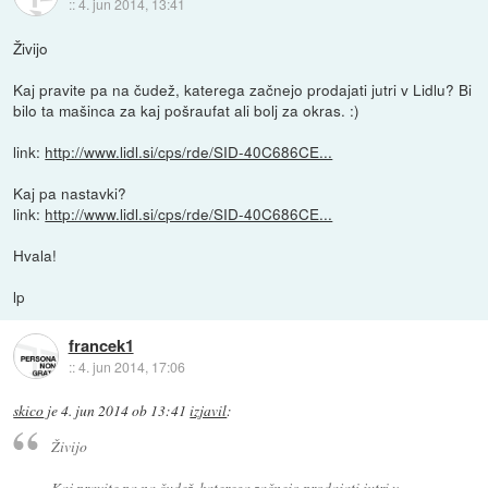
::
4. jun 2014, 13:41
Živijo
Kaj pravite pa na čudež, katerega začnejo prodajati jutri v Lidlu? Bi
bilo ta mašinca za kaj pošraufat ali bolj za okras. :)
link:
http://www.lidl.si/cps/rde/SID-40C686CE...
Kaj pa nastavki?
link:
http://www.lidl.si/cps/rde/SID-40C686CE...
Hvala!
lp
francek1
::
4. jun 2014, 17:06
skico
je
4. jun 2014 ob 13:41
izjavil
:
Živijo
Kaj pravite pa na čudež, katerega začnejo prodajati jutri v