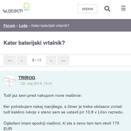
☰
Forum
»
Loža
»
Kater baterijski vrtalnik?
Kater baterijski vrtalnik?
3
/ 13
««
«
»
»»
TRIROG
::
22. maj 2014, 14:41
Tudi jaz sem pred nakupom nove mašince:
Ker potrebujem nekaj manjšega, s čimer je treba občasno zvrtati
tudi kakšno luknjo v steno sem se ustavil pri 10,8 v LiIon razredu.
Ogledani imam spodnji mašinci, ki sta s ceno tam tam okoli 170
EUR