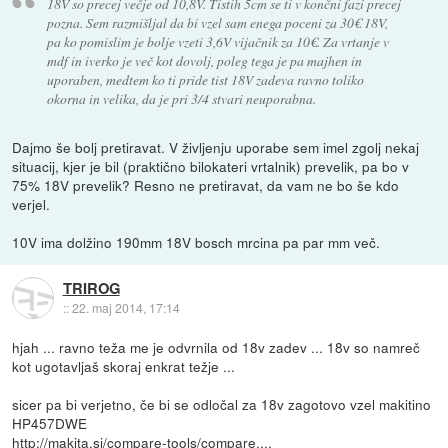
18V so precej večje od 10,8V. Tistih 5cm se ti v končni fazi precej
pozna. Sem razmišljal da bi vzel sam enega poceni za 30€ 18V,
pa ko pomislim je bolje vzeti 3,6V vijačnik za 10€. Za vrtanje v
mdf in iverko je več kot dovolj, poleg tega je pa majhen in
uporaben, medtem ko ti pride tist 18V zadeva ravno toliko
okorna in velika, da je pri 3/4 stvari neuporabna.
Dajmo še bolj pretiravat. V življenju uporabe sem imel zgolj nekaj
situacij, kjer je bil (praktično bilokateri vrtalnik) prevelik, pa bo v
75% 18V prevelik? Resno ne pretiravat, da vam ne bo še kdo
verjel.
10V ima dolžino 190mm 18V bosch mrcina pa par mm več.
TRIROG
::
22. maj 2014, 17:14
hjah ... ravno teža me je odvrnila od 18v zadev ... 18v so namreč
kot ugotavljaš skoraj enkrat težje ...
sicer pa bi verjetno, če bi se odločal za 18v zagotovo vzel makitino
HP457DWE
http://makita.si/compare-tools/compare....