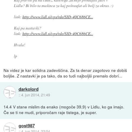
Lidlu? Bi bilo ta mašinca za kaj pošraufat ali bolj za okras. :)
link:
http://www.lidl.si/cps/rde/SID-40C686CE...
Kaj pa nastavki?
link:
http://www.lidl.si/cps/rde/SID-40C686CE...
Hvala!
lp
Na videz je kar solidna zadevščina. Za ta denar zagotovo ne dobiš
boljše. Z nastavki je pa tako, da so tudi najboljši premalo dobri...
darkolord
::
4. jun 2014, 21:49
14.4 V stane mislim da enako (mogoče 39,9) v Lidlu, ko ga imajo.
Če se ti ne mudi, priporočam raje tistega, je super.
gost987
::
4. jun 2014, 22:04