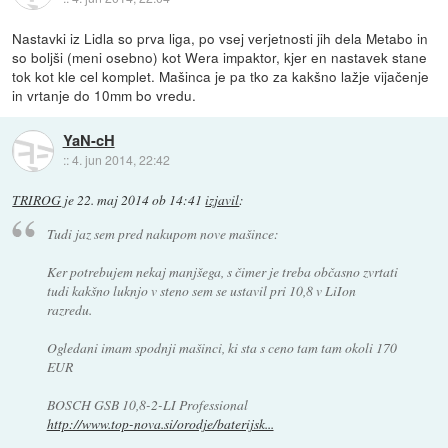
Nastavki iz Lidla so prva liga, po vsej verjetnosti jih dela Metabo in
so boljši (meni osebno) kot Wera impaktor, kjer en nastavek stane
tok kot kle cel komplet. Mašinca je pa tko za kakšno lažje vijačenje
in vrtanje do 10mm bo vredu.
YaN-cH
::
4. jun 2014, 22:42
TRIROG
je
22. maj 2014 ob 14:41
izjavil
:
Tudi jaz sem pred nakupom nove mašince:
Ker potrebujem nekaj manjšega, s čimer je treba občasno zvrtati
tudi kakšno luknjo v steno sem se ustavil pri 10,8 v LiIon
razredu.
Ogledani imam spodnji mašinci, ki sta s ceno tam tam okoli 170
EUR
BOSCH GSB 10,8-2-LI Professional
http://www.top-nova.si/orodje/baterijsk...