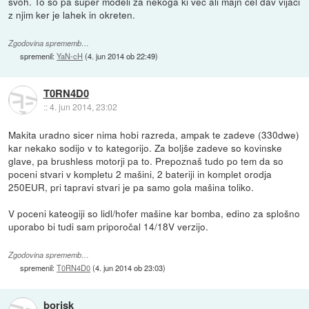
švoh. To so pa super modeli za nekoga ki več ali majn cel dav vijači
z njim ker je lahek in okreten.
Zgodovina sprememb…
spremenil:
YaN-cH
(
4. jun 2014 ob 22:49
)
T0RN4D0
::
4. jun 2014, 23:02
Makita uradno sicer nima hobi razreda, ampak te zadeve (330dwe)
kar nekako sodijo v to kategorijo. Za boljše zadeve so kovinske
glave, pa brushless motorji pa to. Prepoznaš tudo po tem da so
poceni stvari v kompletu 2 mašini, 2 bateriji in komplet orodja
250EUR, pri tapravi stvari je pa samo gola mašina toliko.
V poceni kateogiji so lidl/hofer mašine kar bomba, edino za splošno
uporabo bi tudi sam priporočal 14/18V verzijo.
Zgodovina sprememb…
spremenil:
T0RN4D0
(
4. jun 2014 ob 23:03
)
borisk