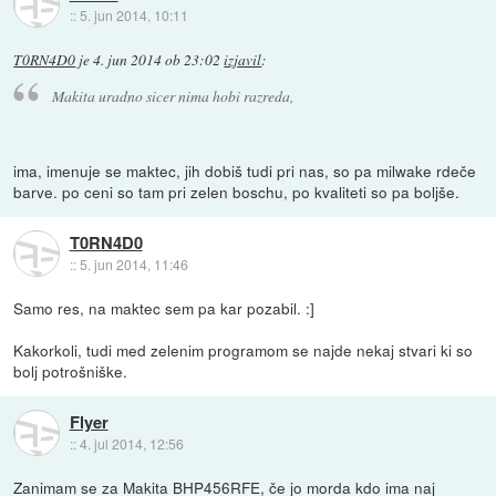
::
5. jun 2014, 10:11
T0RN4D0
je
4. jun 2014 ob 23:02
izjavil
:
Makita uradno sicer nima hobi razreda,
ima, imenuje se maktec, jih dobiš tudi pri nas, so pa milwake rdeče
barve. po ceni so tam pri zelen boschu, po kvaliteti so pa boljše.
T0RN4D0
::
5. jun 2014, 11:46
Samo res, na maktec sem pa kar pozabil. :]
Kakorkoli, tudi med zelenim programom se najde nekaj stvari ki so
bolj potrošniške.
Flyer
::
4. jul 2014, 12:56
Zanimam se za Makita BHP456RFE, če jo morda kdo ima naj