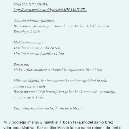
MAKITA HP330DWE
http://www.masinca.si/izdelek/MHP330DWE...
Oba sta udarna vijačnika.
Bistvenih razlik ni razen v tem, da ima Makita 1,3 Ah baterije,
Boscvh pa 2,0Ah.
Makita ima navor:
• Vrtilni moment / trdo 24 Nm
• Vrtilni moment / mehko 12 Nm
Bosch pa:
Maks. vrtilni moment (trdo/mehko vijačenje) 30 / 13 Nm
Mika me Makita, ker ima garancijo na baterije 2 leti in zelo
poceni rezervne dele
Bosch ima pa 2.0Ah baterije kar je kar konkretno več - garancija
na baterije je 1 leto
Kaj svetujete, glede na to, da sta tako blizu?
Mi v podjetju imamo 2 makiti in 1 bosh taka model samo brez
vdarnega kladiva. Kar se tiče Makite lahko samo rečem, da fantje,