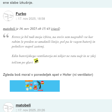
ene slabe izkušnje.
Furbo
::
17. nov 2025, 18:58
matobeli
je
16. nov 2025 ob 15:43
izjavil
:
Ferrex je bil tudi moja izbira, na srečo sem nagrabil vse kar
rabim že preden so umaknili linijo, pol pa še vagon baterij in
polnilcev napol zastonj.
Edin baterijskega ventilatorja mi nikjer ne rata najt in se zdej
tolčem po glavi
Zgleda boš moral v ponedeljek spet v Hofer (ni ventilator)
matobeli
::
17. nov 2025, 20:26