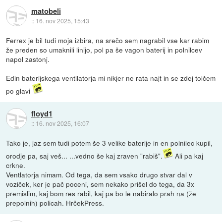
matobeli
::
16. nov 2025, 15:43
Ferrex je bil tudi moja izbira, na srečo sem nagrabil vse kar rabim
že preden so umaknili linijo, pol pa še vagon baterij in polnilcev
napol zastonj.
Edin baterijskega ventilatorja mi nikjer ne rata najt in se zdej tolčem
po glavi
floyd1
::
16. nov 2025, 16:07
Tako je, jaz sem tudi potem še 3 velike baterije in en polnilec kupil,
orodje pa, saj veš... ...vedno še kaj zraven "rabiš".
Ali pa kaj
crkne.
Ventlatorja nimam. Od tega, da sem vsako drugo stvar dal v
voziček, ker je pač poceni, sem nekako prišel do tega, da 3x
premislim, kaj bom res rabil, kaj pa bo le nabiralo prah na (že
prepolnih) policah. HrčekPress.