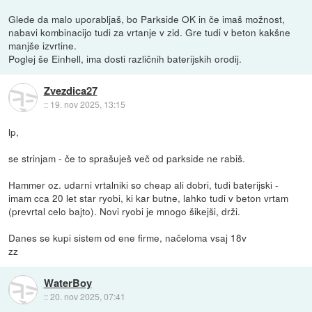
Glede da malo uporabljaš, bo Parkside OK in če imaš možnost,
nabavi kombinacijo tudi za vrtanje v zid. Gre tudi v beton kakšne
manjše izvrtine.
Poglej še Einhell, ima dosti različnih baterijskih orodij.
Zvezdica27
::
19. nov 2025, 13:15
lp,
se strinjam - če to sprašuješ več od parkside ne rabiš.
Hammer oz. udarni vrtalniki so cheap ali dobri, tudi baterijski -
imam cca 20 let star ryobi, ki kar butne, lahko tudi v beton vrtam
(prevrtal celo bajto). Novi ryobi je mnogo šikejši, drži.
Danes se kupi sistem od ene firme, načeloma vsaj 18v
zz
WaterBoy
::
20. nov 2025, 07:41