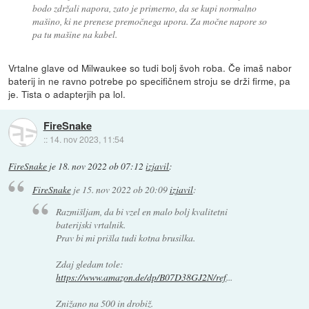
bodo zdržali napora, zato je primerno, da se kupi normalno
mašino, ki ne prenese premočnega upora. Za močne napore so
pa tu mašine na kabel.
Vrtalne glave od Milwaukee so tudi bolj švoh roba. Če imaš nabor
baterij in ne ravno potrebe po specifičnem stroju se drži firme, pa
je. Tista o adapterjih pa lol.
FireSnake
::
14. nov 2023, 11:54
FireSnake
je
18. nov 2022 ob 07:12
izjavil
:
FireSnake
je
15. nov 2022 ob 20:09
izjavil
:
Razmišljam, da bi vzel en malo bolj kvalitetni
baterijski vrtalnik.
Prav bi mi prišla tudi kotna brusilka.
Zdaj gledam tole:
https://www.amazon.de/dp/B07D38GJ2N/ref
...
Znižano na 500 in drobiž.