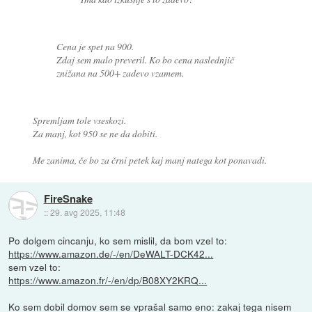
Cena je spet na 900.
Zdaj sem malo preveril. Ko bo cena naslednjič
znižana na 500+ zadevo vzamem.
Spremljam tole vseskozi.
Za manj, kot 950 se ne da dobiti.
Me zanima, če bo za črni petek kaj manj natega kot ponavadi.
FireSnake
::
29. avg 2025, 11:48
Po dolgem cincanju, ko sem mislil, da bom vzel to:
https://www.amazon.de/-/en/DeWALT-DCK42...
sem vzel to:
https://www.amazon.fr/-/en/dp/B08XY2KRQ...
Ko sem dobil domov sem se vprašal samo eno: zakaj tega nisem