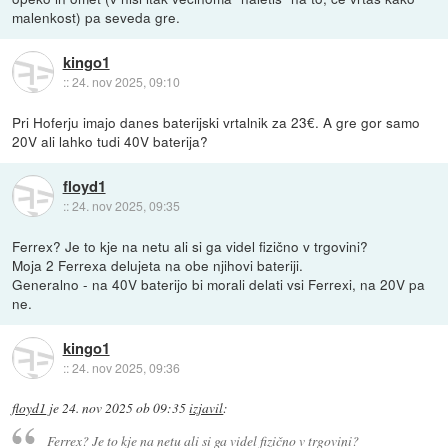
malenkost) pa seveda gre.
kingo1
::
24. nov 2025, 09:10
Pri Hoferju imajo danes baterijski vrtalnik za 23€. A gre gor samo
20V ali lahko tudi 40V baterija?
floyd1
::
24. nov 2025, 09:35
Ferrex? Je to kje na netu ali si ga videl fizično v trgovini?
Moja 2 Ferrexa delujeta na obe njihovi bateriji.
Generalno - na 40V baterijo bi morali delati vsi Ferrexi, na 20V pa
ne.
kingo1
::
24. nov 2025, 09:36
floyd1
je
24. nov 2025 ob 09:35
izjavil
:
Ferrex? Je to kje na netu ali si ga videl fizično v trgovini?