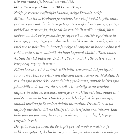
isto milwaukeeji, boschi, dewalti itd:
https://www.youtube.com/@ProjectFarm
Nekje je recimo najboljša Makita, nekje Dewalt, nekje
Milwaukee itd ... Problem je recimo, ko nekaj hočeš kupiti, malo
preveriš na youtubu katera je trenutno najboljša v nečem, potem
prideš do spoznanja, da je toliko različnih mašin najboljših v
nečem, da boš celo premoženje zapravil za različne polnilce in
baterije, zraven tega pa rabiš še kar veliko prostora nekje, da boš
imel vse te polnilce in baterije nekje shranjene in bodo vedno pri
roki ... zato sem se odločil, da bom kupoval Makite. Tako imam
4x 6ah 18v lxt baterije, 2x 5ah 18v in 4x 3ah 18v baterije plus
kar nekaj različnih mašin.
Edino kar je .. v teh dobrih 10ih letih, kar sem delal po tujini,
smo največ težav z vrtalnimi glavami imeli ravno pri Makitah. Je
res, da smo nekje 80% časa delali z makitami, ampak koliko smo
jih uničili ... Je pa res, da so tudi zelo vzdržljive na izredne
napore in udarce. Recimo, meni je en makitin vrtalnik padel iz 4.
nadstropja na beton. Odletel je en delček plastike pri ročaju,
ampak mašina je še vedno delala normalno. Drugače sem pa
najbolj navdušen bil na Hiltijevim baterijskim vrtalnikom. Ena
tako močna mašina, da če je nisi dovolj močno držal, ti jo je
iztrgalo iz rok.
Drugače sem pa bral, da če kupiš preveč močno mašino, je
velika verjetnost, da bo hitro zanič, ker nekateri notranji deli ne