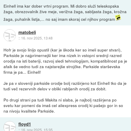
Einhell ima kar dober vrtni program. Mi dobro služi teleskopska
žaga, obrezovalnik žive meje, verižna žaga, sabljasta žaga, krožna
žaga, puhalnik listja,... no saj imam skoraj cel njihov program
matobeli
::
16. nov 2025, 13:48
Hofr je svojo linijo opustil (kar je škoda ker so imeli super stvari),
Parkside je najprimernejši ker ima nizek in vstopni srednji razred
orodja na isti bateriji, razvoj sledi tehnologijam, kompatibilnost pa je
afaik še vedno tudi za najstarejše strojčke. Parkside starševska
firma je pa... Einhell!
Je pa v sloveniji parkside orodje bolj razširjeno kot Einhell tko da je
tudi več rezervnih delov v obliki rabljenih orodij za dobit.
Po drugi strani pa tudi Makita ni slaba, je najbolj razširjena po
svetu kar pomeni da imaš cel aliexpress orodij ki pašejo gor in so
na nivoju kvalitete Parkside.
floyd1
::
16. nov 2025, 15:35