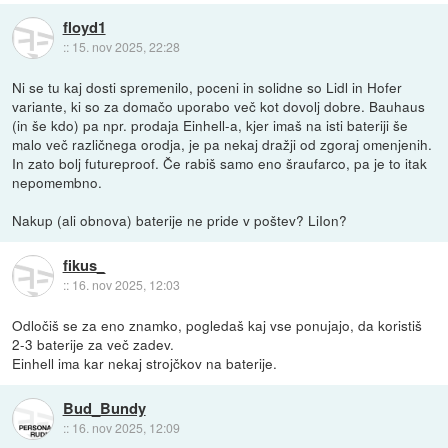
floyd1
::
15. nov 2025, 22:28
Ni se tu kaj dosti spremenilo, poceni in solidne so Lidl in Hofer
variante, ki so za domačo uporabo več kot dovolj dobre. Bauhaus
(in še kdo) pa npr. prodaja Einhell-a, kjer imaš na isti bateriji še
malo več različnega orodja, je pa nekaj dražji od zgoraj omenjenih.
In zato bolj futureproof. Če rabiš samo eno šraufarco, pa je to itak
nepomembno.
Nakup (ali obnova) baterije ne pride v poštev? LiIon?
fikus_
::
16. nov 2025, 12:03
Odločiš se za eno znamko, pogledaš kaj vse ponujajo, da koristiš
2-3 baterije za več zadev.
Einhell ima kar nekaj strojčkov na baterije.
Bud_Bundy
::
16. nov 2025, 12:09