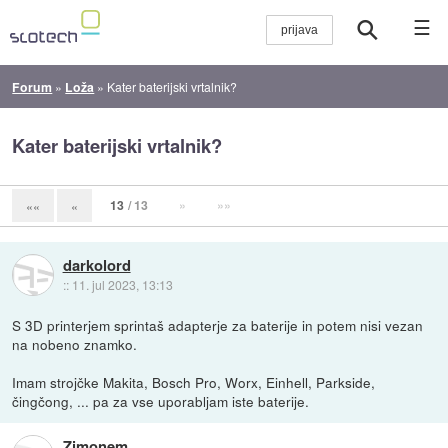
☰
Forum
»
Loža
»
Kater baterijski vrtalnik?
Kater baterijski vrtalnik?
13
/ 13
»
»»
««
«
darkolord
::
11. jul 2023, 13:13
S 3D printerjem sprintaš adapterje za baterije in potem nisi vezan
na nobeno znamko.
Imam strojčke Makita, Bosch Pro, Worx, Einhell, Parkside,
čingčong, ... pa za vse uporabljam iste baterije.
Zimonem