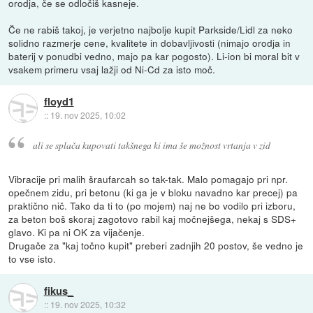
orodja, če se odločiš kasneje.
Če ne rabiš takoj, je verjetno najbolje kupit Parkside/Lidl za neko
solidno razmerje cene, kvalitete in dobavljivosti (nimajo orodja in
baterij v ponudbi vedno, majo pa kar pogosto). Li-ion bi moral bit v
vsakem primeru vsaj lažji od Ni-Cd za isto moč.
floyd1
::
19. nov 2025, 10:02
ali se splača kupovati takšnega ki ima še možnost vrtanja v zid
Vibracije pri malih šraufarcah so tak-tak. Malo pomagajo pri npr.
opečnem zidu, pri betonu (ki ga je v bloku navadno kar precej) pa
praktično nič. Tako da ti to (po mojem) naj ne bo vodilo pri izboru,
za beton boš skoraj zagotovo rabil kaj močnejšega, nekaj s SDS+
glavo. Ki pa ni OK za vijačenje.
Drugače za "kaj točno kupit" preberi zadnjih 20 postov, še vedno je
to vse isto.
fikus_
::
19. nov 2025, 10:32