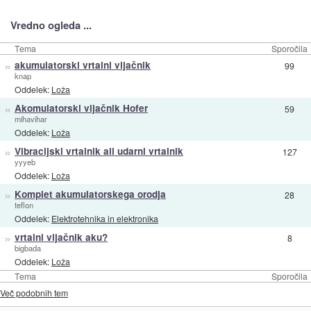
Vredno ogleda ...
Tema
Sporočila
»
akumulatorski vrtalni vijačnik
99
knap
Oddelek:
Loža
»
Akomulatorski vijačnik Hofer
59
mihavihar
Oddelek:
Loža
»
Vibracijski vrtalnik ali udarni vrtalnik
127
yyyeb
Oddelek:
Loža
»
Komplet akumulatorskega orodja
28
teflon
Oddelek:
Elektrotehnika in elektronika
»
vrtalni vijačnik aku?
8
bigbada
Oddelek:
Loža
Tema
Sporočila
Več podobnih tem