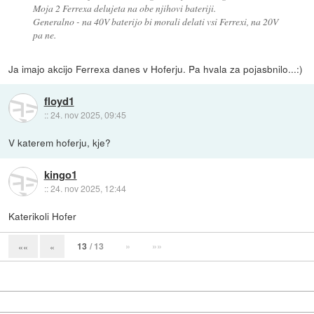
Moja 2 Ferrexa delujeta na obe njihovi bateriji.
Generalno - na 40V baterijo bi morali delati vsi Ferrexi, na 20V
pa ne.
Ja imajo akcijo Ferrexa danes v Hoferju. Pa hvala za pojasbnilo...:)
floyd1
::
24. nov 2025, 09:45
V katerem hoferju, kje?
kingo1
::
24. nov 2025, 12:44
Katerikoli Hofer
13
/ 13
»
»»
««
«