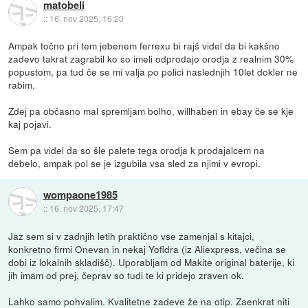
matobeli
::
16. nov 2025, 16:20
Ampak točno pri tem jebenem ferrexu bi rajš videl da bi kakšno
zadevo takrat zagrabil ko so imeli odprodajo orodja z realnim 30%
popustom, pa tud če se mi valja po polici naslednjih 10let dokler ne
rabim.
Zdej pa občasno mal spremljam bolho, willhaben in ebay če se kje
kaj pojavi.
Sem pa videl da so šle palete tega orodja k prodajalcem na
debelo, ampak pol se je izgubila vsa sled za njimi v evropi.
wompaone1985
::
16. nov 2025, 17:47
Jaz sem si v zadnjih letih praktično vse zamenjal s kitajci,
konkretno firmi Onevan in nekaj Yofidra (iz Aliexpress, večina se
dobi iz lokalnih skladišč). Uporabljam od Makite original baterije, ki
jih imam od prej, čeprav so tudi te ki pridejo zraven ok.
Lahko samo pohvalim. Kvalitetne zadeve že na otip. Zaenkrat niti