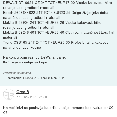
DEWALT DT10624-QZ 24T TCT ~EUR17-20 Visoka kakovost, hitro
rezanje Les, gradbeni materiali
Bosch 2608644022 24T TCT ~EUR20-25 Dolga življenjska doba,
natančnost Les, gradbeni materiali
Makita B-32904 24T TCT ~EUR22-26 Visoka kakovost, hitro
rezanje Les, gradbeni materiali
Makita B-09248 40T TCT ~EUR36-40 Čisti rezi, natančnost Les, fini
materiali
Trend CSB165-24T 24T TCT ~EUR25-30 Profesionalna kakovost,
natančnost Les, kovina
Na koncu bom vzel od DeWalta, pa je.
Ker cene so nekje na kupu.
Zgodovina sprememb…
spremenilo:
FireSnake
(
3. sep 2025 ob 14:44
)
GregiB
::
15. nov 2025, 21:50
Na moji iskri se poslavlja baterija... kaj je trenutno best value for €€
€?