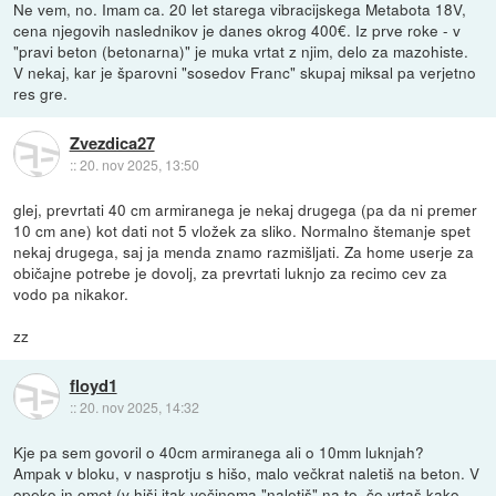
Ne vem, no. Imam ca. 20 let starega vibracijskega Metabota 18V,
cena njegovih naslednikov je danes okrog 400€. Iz prve roke - v
"pravi beton (betonarna)" je muka vrtat z njim, delo za mazohiste.
V nekaj, kar je šparovni "sosedov Franc" skupaj miksal pa verjetno
res gre.
Zvezdica27
::
20. nov 2025, 13:50
glej, prevrtati 40 cm armiranega je nekaj drugega (pa da ni premer
10 cm ane) kot dati not 5 vložek za sliko. Normalno štemanje spet
nekaj drugega, saj ja menda znamo razmišljati. Za home userje za
običajne potrebe je dovolj, za prevrtati luknjo za recimo cev za
vodo pa nikakor.
zz
floyd1
::
20. nov 2025, 14:32
Kje pa sem govoril o 40cm armiranega ali o 10mm luknjah?
Ampak v bloku, v nasprotju s hišo, malo večkrat naletiš na beton. V
opeko in omet (v hiši itak večinoma "naletiš" na to, če vrtaš kako