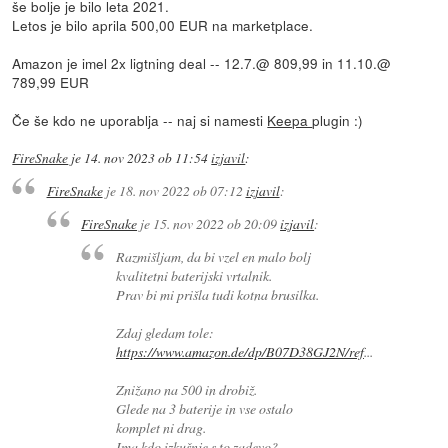
še bolje je bilo leta 2021.
Letos je bilo aprila 500,00 EUR na marketplace.
Amazon je imel 2x ligtning deal -- 12.7.@ 809,99 in 11.10.@
789,99 EUR
Če še kdo ne uporablja -- naj si namesti
Keepa
plugin :)
FireSnake
je
14. nov 2023 ob 11:54
izjavil
:
FireSnake
je
18. nov 2022 ob 07:12
izjavil
:
FireSnake
je
15. nov 2022 ob 20:09
izjavil
:
Razmišljam, da bi vzel en malo bolj
kvalitetni baterijski vrtalnik.
Prav bi mi prišla tudi kotna brusilka.
Zdaj gledam tole:
https://www.amazon.de/dp/B07D38GJ2N/ref
...
Znižano na 500 in drobiž.
Glede na 3 baterije in vse ostalo
komplet ni drag.
Ima kdo izkušnje s to zadevo?