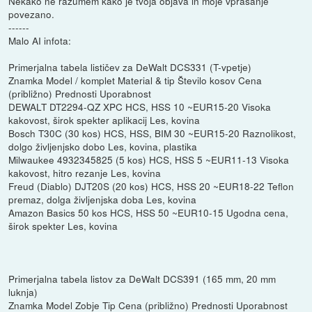
Nekako ne razumem kako je tvoja objava in moje vprašanje
povezano.
------
Malo AI infota:
Primerjalna tabela lističev za DeWalt DCS331 (T-vpetje)
Znamka Model / komplet Material & tip Število kosov Cena
(približno) Prednosti Uporabnost
DEWALT DT2294-QZ XPC HCS, HSS 10 ~EUR15-20 Visoka
kakovost, širok spekter aplikacij Les, kovina
Bosch T30C (30 kos) HCS, HSS, BIM 30 ~EUR15-20 Raznolikost,
dolgo življenjsko dobo Les, kovina, plastika
Milwaukee 4932345825 (5 kos) HCS, HSS 5 ~EUR11-13 Visoka
kakovost, hitro rezanje Les, kovina
Freud (Diablo) DJT20S (20 kos) HCS, HSS 20 ~EUR18-22 Teflon
premaz, dolga življenjska doba Les, kovina
Amazon Basics 50 kos HCS, HSS 50 ~EUR10-15 Ugodna cena,
širok spekter Les, kovina
Primerjalna tabela listov za DeWalt DCS391 (165 mm, 20 mm
luknja)
Znamka Model Zobje Tip Cena (približno) Prednosti Uporabnost