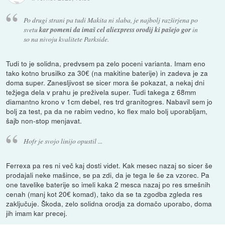
Po drugi strani pa tudi Makita ni slaba, je najbolj razširjena po
svetu
kar pomeni da imaš cel aliexpress orodij ki pašejo gor
in
so na nivoju kvalitete Parkside.
Tudi to je solidna, predvsem pa zelo poceni varianta. Imam eno
tako kotno brusilko za 30€ (na makitine baterije) in zadeva je za
doma super. Zanesljivost se sicer mora še pokazat, a nekaj dni
težjega dela v prahu je preživela super. Tudi takega z 68mm
diamantno krono v 1cm debel, res trd granitogres. Nabavil sem jo
bolj za test, pa da ne rabim vedno, ko flex malo bolj uporabljam,
šajb non-stop menjavat.
Hofr je svojo linijo opustil ...
Ferrexa pa res ni več kaj dosti videt. Kak mesec nazaj so sicer še
prodajali neke mašince, se pa zdi, da je tega le še za vzorec. Pa
one tavelike baterije so imeli kaka 2 mesca nazaj po res smešnih
cenah (manj kot 20€ komad), tako da se ta zgodba zgleda res
zaključuje. Škoda, zelo solidna orodja za domačo uporabo, doma
jih imam kar precej.