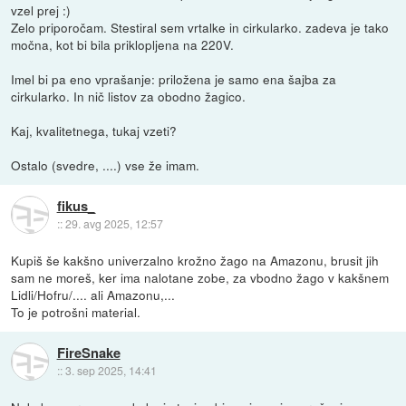
vzel prej :)
Zelo priporočam. Stestiral sem vrtalke in cirkularko. zadeva je tako
močna, kot bi bila priklopljena na 220V.
Imel bi pa eno vprašanje: priložena je samo ena šajba za
cirkularko. In nič listov za obodno žagico.
Kaj, kvalitetnega, tukaj vzeti?
Ostalo (svedre, ....) vse že imam.
fikus_
::
29. avg 2025, 12:57
Kupiš še kakšno univerzalno krožno žago na Amazonu, brusit jih
sam ne moreš, ker ima nalotane zobe, za vbodno žago v kakšnem
Lidli/Hofru/.... ali Amazonu,...
To je potrošni material.
FireSnake
::
3. sep 2025, 14:41