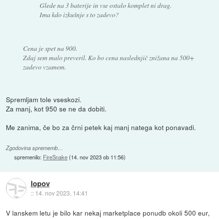
Glede na 3 baterije in vse ostalo komplet ni drag.
Ima kdo izkušnje s to zadevo?
Cena je spet na 900.
Zdaj sem malo preveril. Ko bo cena naslednjič znižana na 500+
zadevo vzamem.
Spremljam tole vseskozi.
Za manj, kot 950 se ne da dobiti.
Me zanima, če bo za črni petek kaj manj natega kot ponavadi.
Zgodovina sprememb…
spremenilo:
FireSnake
(
14. nov 2023 ob 11:56
)
lopov
::
14. nov 2023, 14:41
V lanskem letu je bilo kar nekaj marketplace ponudb okoli 500 eur,