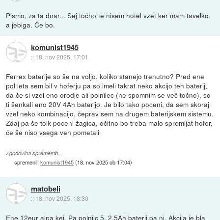
Pismo, za ta dnar... Sej točno te nisem hotel vzet ker mam tavelko,
a jebiga. Če bo.
komunist1945
::
18. nov 2025, 17:01
Ferrex baterije so še na voljo, koliko stanejo trenutno? Pred ene
pol leta sem bil v hoferju pa so imeli takrat neko akcijo teh baterij,
da če si vzel eno orodje ali polnilec (ne spomnim se več točno), so
ti šenkali eno 20V 4Ah baterijo. Je bilo tako poceni, da sem skoraj
vzel neko kombinacijo, čeprav sem na drugem baterijskem sistemu.
Zdaj pa še tolk poceni žagica, očitno bo treba malo spremljat hofer,
če še niso vsega ven pometali
Zgodovina sprememb…
spremenil:
komunist1945
(
18. nov 2025 ob 17:04
)
matobeli
::
18. nov 2025, 18:30
Ene 12eur alpa kej. Pa polnilc 5. 2.5Ah baterij pa ni. Akcija je bla