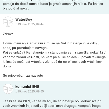
pomoje da dobiš tamalo baterijo gratis ampak jih ni blo. Pa itak so
ble po 6 al nekaj.
WaterBoy
::
19. nov 2025, 09:44
Zdravo
Doma imam en star vrtalni stroj še na Ni-Cd baterije in je crknil,
sedaj pa potrebujem novega.
Kaj se splača? Ker stanujem v stanovanju sem razmišljal nekaj 12V
varianto zaradi velikosti, ne vem pa ali se splača kupovati takšnega
ki ima še možnost vrtanja v zid, pač da ne bi imel dveh vrtalnikov
doma.
Se priporočam za nasvete
komunist1945
::
19. nov 2025, 09:55
Jaz bi šel na 20 V, ker se mi zdi, da so baterije bolj dobavljive pri
vseh znamkah in je tudi večji asortiman drugega kompatibilnega