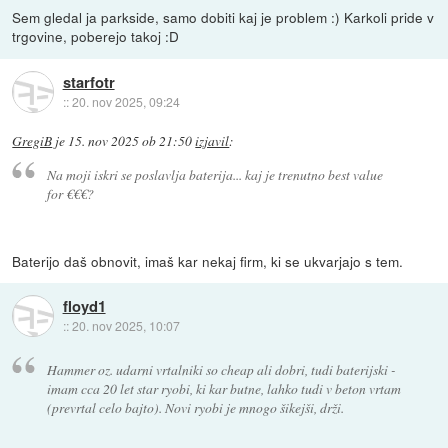
Sem gledal ja parkside, samo dobiti kaj je problem :) Karkoli pride v
trgovine, poberejo takoj :D
starfotr
::
20. nov 2025, 09:24
GregiB
je
15. nov 2025 ob 21:50
izjavil
:
Na moji iskri se poslavlja baterija... kaj je trenutno best value
for €€€?
Baterijo daš obnovit, imaš kar nekaj firm, ki se ukvarjajo s tem.
floyd1
::
20. nov 2025, 10:07
Hammer oz. udarni vrtalniki so cheap ali dobri, tudi baterijski -
imam cca 20 let star ryobi, ki kar butne, lahko tudi v beton vrtam
(prevrtal celo bajto). Novi ryobi je mnogo šikejši, drži.