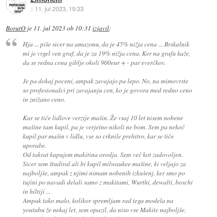
::
11. jul 2023, 19:33
BorutO
je
11. jul 2023 ob 10:31
izjavil
:
Hja ... piše sicer na amazonu, da je 45% nižja cena ... Brskalnik
mi je vrgel ven graf, da je za 19% nižja cena. Ker na grafu kaže,
da se redna cena giblje okoli 900eur + - par everčkov.
Je pa dokaj poceni, ampak zavajajo pa lepo. No, na mimovrste
so profesionalci pri zavajanju cen, ko je govora med redno ceno
in znižano ceno.
Kar se tiče lidlove verzije mašin. Že vsaj 10 let nisem nobene
mašine tam kupil, pa je verjetno nikoli ne bom. Sem pa nekoč
kupil par mašin v lidlu, vse so crknile prehitro, kar se tiče
uporabe.
Od takrat kupujem makitina orodja. Sem več kot zadovoljen.
Sicer sem študiral ali bi kupil milwaukee mašine, ki veljajo za
najboljše, ampak z njimi nimam nobenih izkušenj, ker smo po
tujini po navadi delali samo z makitami, Wurthi, dewalti, boschi
in hiltiji ...
Ampak tako malo, kolikor spremljam rad tega modela na
youtubu že nekaj let, sem opazil, da niso vse Makite najboljše,