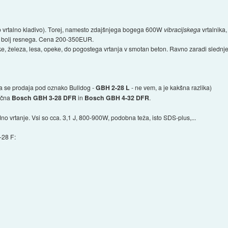
jo vrtalno kladivo). Torej, namesto zdajšnjega bogega 600W
vibracijskega
vrtalnika,
O bolj resnega. Cena 200-350EUR.
stike, železa, lesa, opeke, do pogostega vrtanja v smotan beton. Ravno zaradi sled
a se prodaja pod oznako Bulldog -
GBH 2-28 L
- ne vem, a je kakšna razlika)
gačna
Bosch GBH 3-28 DFR
in
Bosch GBH 4-32 DFR
.
no vrtanje. Vsi so cca. 3,1 J, 800-900W, podobna teža, isto SDS-plus,...
-28 F: