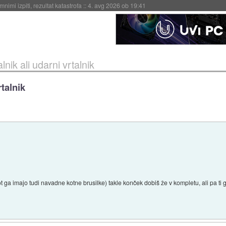
eto za večkratno uporabo
::
4. avg 2026 ob 19:41
alnik ali udarni vrtalnik
rtalnik
ga imajo tudi navadne kotne brusilke) takle konček dobiš že v kompletu, ali pa ti ga