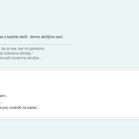
se s toploto skrči - termo skrčljive cevi.
n da je vse, kar mi gledamo,
 izdelana idiotija."
lnosti moderne družbe...
 vem
...
a
...
a pvc vodniki za kabel
...