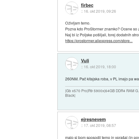
firbec
::
16. okt 2019, 09:26
Oživljam temo.
Pozna kdo ProStormer znamko? Ocene so 
Naj bi iz Poljske pošiljali, torej dodatnih str
https://prostormer.aliexpress.com/store...
Vuli
::
16. okt 2019, 18:00
260NM. Pač kitajska roba, v PL imajo pa war
|Gb x570 Pro|R9 5900x|64GB DDR4 RAM G.
Black|
ejresnevem
::
17. okt 2019, 08:57
malo si bom sposodil temo in vprašal (in po