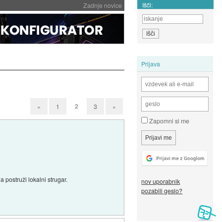
Išči:
Zadnje novice
Prijava
2
«
1
3
»
Zapomni si me
 postruži lokalni strugar.
nov uporabnik
pozabili geslo?