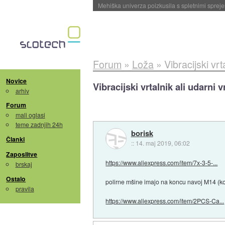
Evropska vesoljska agencija razvija svojo rak
Forum
»
Loža
»
Vibracijski vrt
Novice
Vibracijski vrtalnik ali udarni v
arhiv
Forum
mali oglasi
teme zadnjih 24h
borisk
Članki
::
14. maj 2019, 06:02
Zaposlitve
https://www.aliexpress.com/item/7x-3-5-...
brskaj
Ostalo
polirne mšine imajo na koncu navoj M14 (kot 
pravila
https://www.aliexpress.com/item/2PCS-Ca...