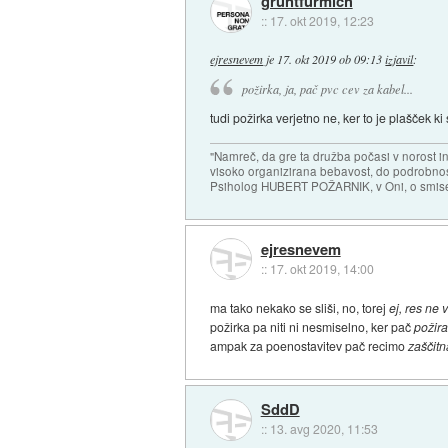
gruntfürmich
::
17. okt 2019, 12:23
ejresnevem
je
17. okt 2019 ob 09:13
izjavil
:
požirka, ja, pač pvc cev za kabel...
tudi požirka verjetno ne, ker to je plašček ki 
"Namreč, da gre ta družba počasi v norost i
visoko organizirana bebavost, do podrobnosti
Psiholog HUBERT POŽARNIK, v Oni, o smise
ejresnevem
::
17. okt 2019, 14:00
ma tako nekako se sliši, no, torej
ej, res ne
požirka pa niti ni nesmiselno, ker pač
požir
ampak za poenostavitev pač recimo
zaščitn
SddD
::
13. avg 2020, 11:53