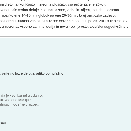
a dletoma (koničasto in srednja ploščato, vsa reč tehta ene 20kg).
reverjeno še vedno deluje in to, namazano, z dolitim oljem, menda uporabno.
, za možirko ene 14-15mm, globok pa ene 20-30mm, torej pač, ozko zadevo.
o narediti trikotno vdolbino ustrezne dolžine globine in potem zaliti s fino malto?
rofi, ampak nas vseeno zanima teorija in nova hobi (prosto:)zidarska dogodivščina...
verjetno lažje delo, a veliko bolj prašno.
n da je vse, kar mi gledamo,
 izdelana idiotija."
lnosti moderne družbe...
9:03
)