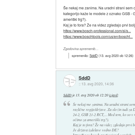
Še nekaj me zanima. Na uradni strani sem opa
kategorijo kaže le modele z oznako GSB - G
ameriški trg?).
Kaj je to fora? Že na videz zgledajo prvi bol
https://www.bosch-professional.com/si/s...
https://www.boschtools.com/us/en/boscht...
Zgodovina sprememb…
spremenilo:
SddD
(
13. avg 2020 ob 12:26
)
SddD
::
13. avg 2020, 14:36
SddD
je
13. avg 2020 ob 12:20
izjavil
:
Še nekaj me zanima. Na uradni strani sem 
različne regije/države. Za slo (in tudi z
24-2, GSB 21-2 RCT,... Med tem, ko so v 
očitno za ameriški trg?).
Kaj je to fora? Že na videz zgledajo prvi bo
Je država izdelave vedno DE?
https://www.bosch-professional.com/si/s...