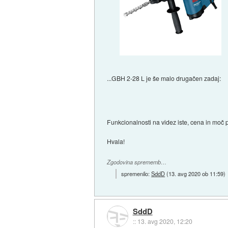
...GBH 2-28 L je še malo drugačen zadaj:
Funkcionalnosti na videz iste, cena in moč 
Hvala!
Zgodovina sprememb…
spremenilo:
SddD
(
13. avg 2020 ob 11:59
)
SddD
::
13. avg 2020, 12:20