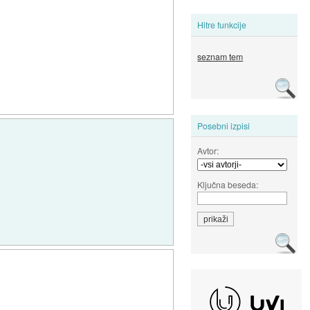
Hitre funkcije
seznam tem
Posebni izpisi
Avtor:
Ključna beseda: