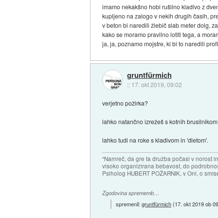
imamo nekakšno hobi rušilno kladivo z dvem
kupljeno na zalogo v nekih drugih časih, p
v beton bi naredili žlebič slab meter dolg
kako se moramo pravilno lotiti tega, a moram
ja, ja, poznamo mojstre, ki bi to naredili p
gruntfürmich
::
17. okt 2019, 09:02
verjetno požirka?
lahko natančno izrežeš s kotnih brusilnikom. 
lahko tudi na roke s kladivom in 'dletom'.
"Namreč, da gre ta družba počasi v norost i
visoko organizirana bebavost, do podrobnosti
Psiholog HUBERT POŽARNIK, v Oni, o smise
Zgodovina sprememb…
spremenil:
gruntfürmich
(
17. okt 2019 ob 0