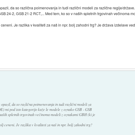
zil, da so različna poimenovanja in tudi različni modeli za različne regije/države. 
SB 24-2, GSB 21-2 RCT,... Med tem, ko so v naših spletnih trgovinah večinoma mo
j ceneni. Je razlika v kvaliteti za naš in npr. bolj zahodni trg? Je država izdelave v
opazil, da so različna poimenovanja in tudi različni modeli za
a DE) mi pod isto kategorijo kaže le modele z oznako GSB - GSB
naših spletnih trgovinah večinoma modeli z oznakami GBH (ki je
lj ceneni. Je razlika v kvaliteti za naš in npr. bolj zahodni trg?