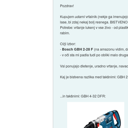
Pozdrav!
Kupujem
udarni
vrtalnik (nekje ga imenuje
lase, bi zdaj nekaj bolj resnega. BISTVEN
Potrebe: vrtanje lukenj v vse živo - od pla
rabim.
Ožji izbor:
-
Bosch GBH 2-28 F
(na amazonu vidim, d
- v oči sta mi padla tudi po obliki malo dru
Vsi ponujajo dletenje, uradno vrtanje, navad
Kaj je bistvena razlika med takšnimi: GBH 2
...in takšnimi: GBH 4-32 DFR: