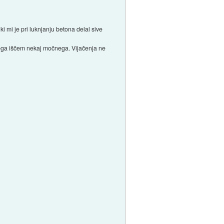
 ki mi je pri luknjanju betona delal sive
njega iščem nekaj močnega. Vijačenja ne