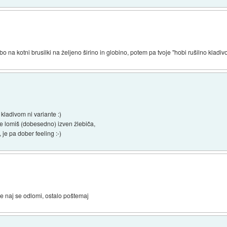
na kotni brusilki na željeno širino in globino, potem pa tvoje "hobi rušilno kladivo
 kladivom ni variante :)
e lomiš (dobesedno) izven žlebiča,
 je pa dober feeling :-)
e naj se odlomi, ostalo poštemaj