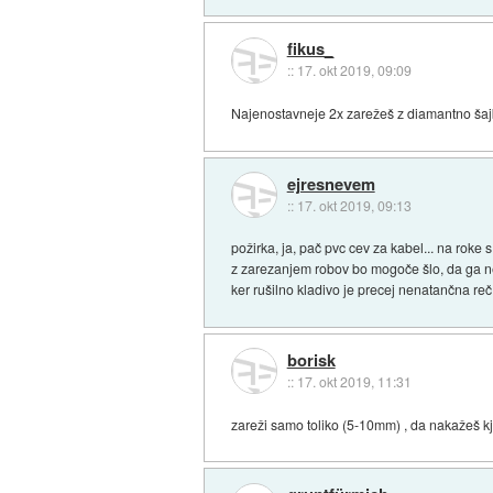
fikus_
::
17. okt 2019, 09:09
Najenostavneje 2x zarežeš z diamantno šajbo 
ejresnevem
::
17. okt 2019, 09:13
požirka, ja, pač pvc cev za kabel... na roke s
z zarezanjem robov bo mogoče šlo, da ga n
ker rušilno kladivo je precej nenatančna reč,
borisk
::
17. okt 2019, 11:31
zareži samo toliko (5-10mm) , da nakažeš kj