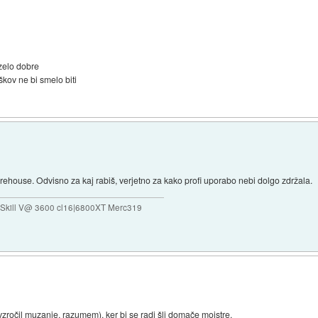
zelo dobre
oškov ne bi smelo biti
ehouse. Odvisno za kaj rabiš, verjetno za kako profi uporabo nebi dolgo zdržala.
Skill V@ 3600 cl16|6800XT Merc319
vzročil muzanje, razumem), ker bi se radi šli domače mojstre.