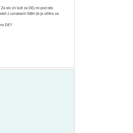
Za slo (in tudi za DE) mi pod isto
deli z oznakami GBH (ki je očitno za
edno DE?