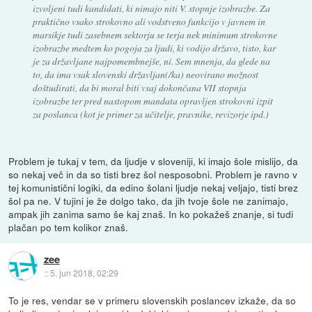
izvoljeni tudi kandidati, ki nimajo niti V. stopnje izobrazbe. Za
praktično vsako strokovno ali vodstveno funkcijo v javnem in
marsikje tudi zasebnem sektorju se terja nek minimum strokovne
izobrazbe medtem ko pogoja za ljudi, ki vodijo državo, tisto, kar
je za državljane najpomembnejše, ni. Sem mnenja, da glede na
to, da ima vsak slovenski državljan(/ka) neovirano možnost
doštudirati, da bi moral biti vsaj dokončana VII stopnja
izobrazbe ter pred nastopom mandata opravljen strokovni izpit
za poslanca (kot je primer za učitelje, pravnike, revizorje ipd.)
Problem je tukaj v tem, da ljudje v sloveniji, ki imajo šole mislijo, da
so nekaj več in da so tisti brez šol nesposobni. Problem je ravno v
tej komunistični logiki, da edino šolani ljudje nekaj veljajo, tisti brez
šol pa ne. V tujini je že dolgo tako, da jih tvoje šole ne zanimajo,
ampak jih zanima samo še kaj znaš. In ko pokažeš znanje, si tudi
plačan po tem kolikor znaš.
zee
::
5. jun 2018, 02:29
To je res, vendar se v primeru slovenskih poslancev izkaže, da so