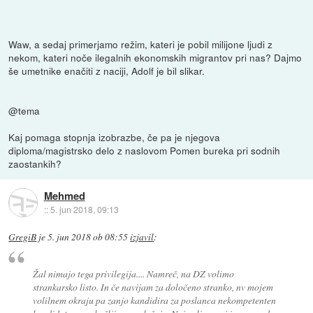
Waw, a sedaj primerjamo režim, kateri je pobil milijone ljudi z
nekom, kateri noče ilegalnih ekonomskih migrantov pri nas? Dajmo
še umetnike enačiti z naciji, Adolf je bil slikar.
@tema
Kaj pomaga stopnja izobrazbe, če pa je njegova
diploma/magistrsko delo z naslovom Pomen bureka pri sodnih
zaostankih?
Mehmed
::
5. jun 2018, 09:13
GregiB
je
5. jun 2018 ob 08:55
izjavil
:
Žal nimajo tega privilegija.... Namreč, na DZ volimo
strankarsko listo. In če navijam za določeno stranko, nv mojem
volilnem okraju pa zanjo kandidira za poslanca nekompetenten