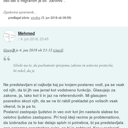
tisti del o migrantih je bil "zanimiv".
Zgodovina sprememb…
predlagal izbris:
sirotka
(
5. jun 2018 ob 09:59
)
Mehmed
::
4. jun 2018, 23:45
GregiB
je
4. jun 2018 ob 23:12
izjavil
:
Glede na to, da parlament sprejema zakone in ustavne postavke,
bi rekel, da je.
Ne predstavljam si najbolje kaj po tvojem poslanec vodi, pa se vsak
od njih, da bi jih vse jemal kot vodstveno funkcijo. Glasujejo za
zakone, ja, tako kot ti in jaz na referendumih. Mi glasujem
posredno skozi njih, da se ne bi rabili prekladat po voliscih vsak
vikend, to je pa to.
Poslanci zastopajo ljudstvo in vec ovir kot jim nastavis slabse bo
celotno ljudstvo zastopano. Pri tvoji ideji recimo je problematicno,
da izobrazba za to kar delajo sploh ni potrebna, bi pa predstavljala
eno ogromno nepotrebno oviro, ce bi jo zahteval. Ker v realnosti