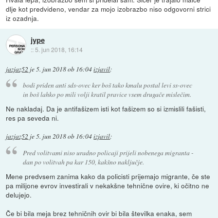
dlje kot predvideno, vendar za mojo izobrazbo niso odgovorni strici
iz ozadnja.
jype
::
5. jun 2018, 16:14
jazjaz52
je
5. jun 2018 ob 16:04
izjavil
:
bodi priden anti sds-ovec ker boš tako kmalu postal levi ss-ovec
in boš lahko po mili volji kratil pravice vsem drugače mislečim.
Ne nakladaj. Da je antifašizem isti kot fašizem so si izmislili fašisti,
res pa seveda ni.
jazjaz52
je
5. jun 2018 ob 16:04
izjavil
:
Pred volitvami niso uradno policaji prijeli nobenega migranta -
dan po volitvah pa kar 150, kakšno naključje.
Mene predvsem zanima kako da policisti prijemajo migrante, če ste
pa milijone evrov investirali v nekakšne tehnične ovire, ki očitno ne
delujejo.
Če bi bila meja brez tehničnih ovir bi bila številka enaka, sem