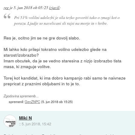
zee
je
5. jun 2018 ob 05:25
izjavil
:
Pri 51% volilni udelezbi je sila tezko govoriti tako o zmagi kot o
porazu. Ljudje so navelicani sli rajsi na morje in v hribe.
Res je, ocitno jim se ne gre dovolj slabo.
Mi lahko kdo prilepi tokratno volilno udelezbo glede na
starost/izobrazbo?
Imam obcutek, da je se vedno staresina z nizjo izobrazbo tista
masa, ki zmaguje volitve.
Torej kot kandidat, ki ima dobro kampanjo rabi samo te naivneze
prepricat z praznimi obljubami in to je to.
Zgodovina sprememb…
spremenil:
GenZNPC
(
5. jun 2018 ob 15:25
)
Miki N
::
5. jun 2018, 15:42