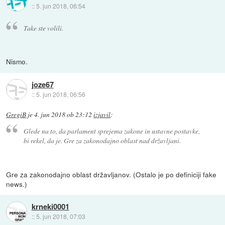
::
5. jun 2018, 06:54
Take ste volili.
Nismo.
joze67
::
5. jun 2018, 06:56
GregiB
je
4. jun 2018 ob 23:12
izjavil
:
Glede na to, da parlament sprejema zakone in ustavne postavke,
bi rekel, da je. Gre za zakonodajno oblast nad državljani.
Gre za zakonodajno oblast državljanov. (Ostalo je po definiciji fake
news.)
krneki0001
::
5. jun 2018, 07:03