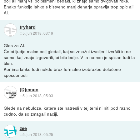
bolj ali manj vsi polpismeni bedaki, ki znajo samo dvigovati roke.
Enako funkcijo lahko s bistveno manj denarja opravlja trop opic ali
AI.
tryhard
::
5. jun 2018, 03:19
Glas za AI.
Če bi ljudje malce bolj gledali, kaj so zmožni izvoljeni izvršiti in ne
samo, kaj znajo izgovoriti, bi bilo bolje. V ta namen je spisan tudi ta
člen.
Ker ima lahko tudi nekdo brez formalne izobrazbe določene
sposobnosti
[D]emon
::
5. jun 2018, 05:03
Glede na nebuloze, katere ste natresli v tej temi ni niti pod razno
cudno, da so zmagali naciji.
zee
::
5. jun 2018, 05:25