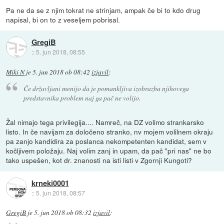
Pa ne da se z njim tokrat ne strinjam, ampak če bi to kdo drug
napisal, bi on to z veseljem pobrisal.
GregiB
::
5. jun 2018, 08:55
Miki N
je
5. jun 2018 ob 08:42
izjavil
:
Če državljani menijo da je pomankljiva izobrazba njihovega
predstavnika problem naj ga pač ne volijo.
Žal nimajo tega privilegija.... Namreč, na DZ volimo strankarsko
listo. In če navijam za določeno stranko, nv mojem volilnem okraju
pa zanjo kandidira za poslanca nekompetenten kandidat, sem v
kočljivem položaju. Naj volim zanj in upam, da pač "pri nas" ne bo
tako uspešen, kot dr. znanosti na isti listi v Zgornji Kungoti?
krneki0001
::
5. jun 2018, 08:57
GregiB
je
5. jun 2018 ob 08:32
izjavil
: