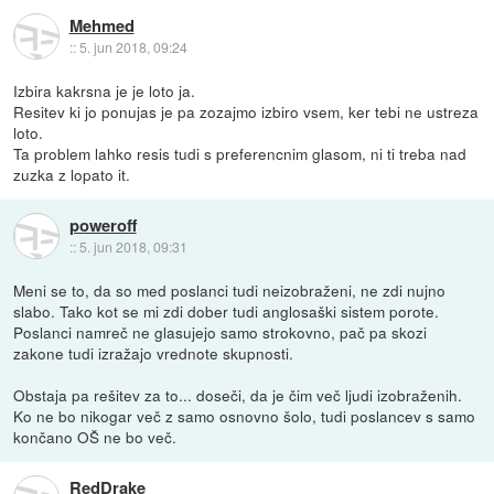
Mehmed
::
5. jun 2018, 09:24
Izbira kakrsna je je loto ja.
Resitev ki jo ponujas je pa zozajmo izbiro vsem, ker tebi ne ustreza
loto.
Ta problem lahko resis tudi s preferencnim glasom, ni ti treba nad
zuzka z lopato it.
poweroff
::
5. jun 2018, 09:31
Meni se to, da so med poslanci tudi neizobraženi, ne zdi nujno
slabo. Tako kot se mi zdi dober tudi anglosaški sistem porote.
Poslanci namreč ne glasujejo samo strokovno, pač pa skozi
zakone tudi izražajo vrednote skupnosti.
Obstaja pa rešitev za to... doseči, da je čim več ljudi izobraženih.
Ko ne bo nikogar več z samo osnovno šolo, tudi poslancev s samo
končano OŠ ne bo več.
RedDrake