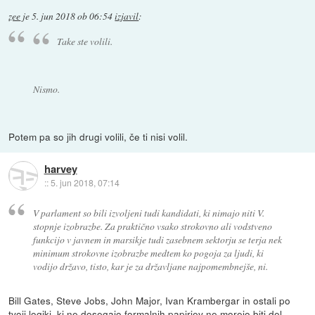
zee
je
5. jun 2018 ob 06:54
izjavil
:
Take ste volili.
Nismo.
Potem pa so jih drugi volili, če ti nisi volil.
harvey
::
5. jun 2018, 07:14
V parlament so bili izvoljeni tudi kandidati, ki nimajo niti V.
stopnje izobrazbe. Za praktično vsako strokovno ali vodstveno
funkcijo v javnem in marsikje tudi zasebnem sektorju se terja nek
minimum strokovne izobrazbe medtem ko pogoja za ljudi, ki
vodijo državo, tisto, kar je za državljane najpomembnejše, ni.
Bill Gates, Steve Jobs, John Major, Ivan Krambergar in ostali po
tvoji logiki, ki ne dosegajo formalnih papirjev ne morejo biti del