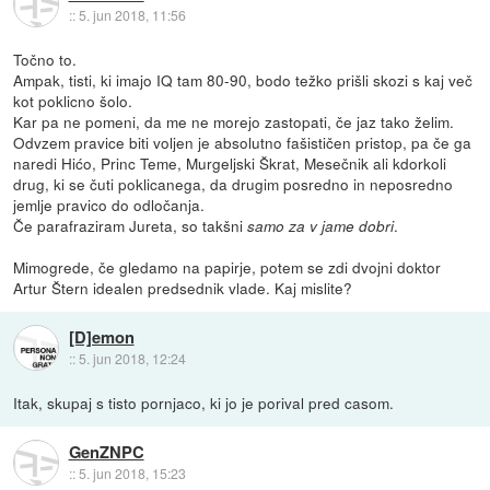
::
5. jun 2018, 11:56
Točno to.
Ampak, tisti, ki imajo IQ tam 80-90, bodo težko prišli skozi s kaj več
kot poklicno šolo.
Kar pa ne pomeni, da me ne morejo zastopati, če jaz tako želim.
Odvzem pravice biti voljen je absolutno fašističen pristop, pa če ga
naredi Hićo, Princ Teme, Murgeljski Škrat, Mesečnik ali kdorkoli
drug, ki se čuti poklicanega, da drugim posredno in neposredno
jemlje pravico do odločanja.
Če parafraziram Jureta, so takšni
.
samo za v jame dobri
Mimogrede, če gledamo na papirje, potem se zdi dvojni doktor
Artur Štern idealen predsednik vlade. Kaj mislite?
[D]emon
::
5. jun 2018, 12:24
Itak, skupaj s tisto pornjaco, ki jo je porival pred casom.
GenZNPC
::
5. jun 2018, 15:23