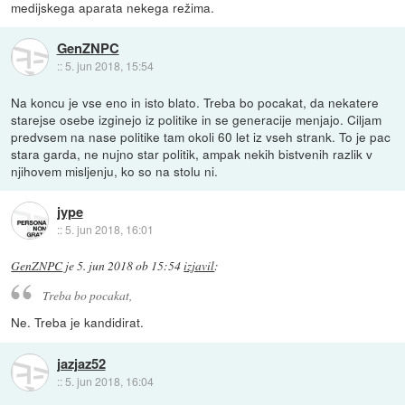
medijskega aparata nekega režima.
GenZNPC
::
5. jun 2018, 15:54
Na koncu je vse eno in isto blato. Treba bo pocakat, da nekatere
starejse osebe izginejo iz politike in se generacije menjajo. Ciljam
predvsem na nase politike tam okoli 60 let iz vseh strank. To je pac
stara garda, ne nujno star politik, ampak nekih bistvenih razlik v
njihovem misljenju, ko so na stolu ni.
jype
::
5. jun 2018, 16:01
GenZNPC
je
5. jun 2018 ob 15:54
izjavil
:
Treba bo pocakat,
Ne. Treba je kandidirat.
jazjaz52
::
5. jun 2018, 16:04