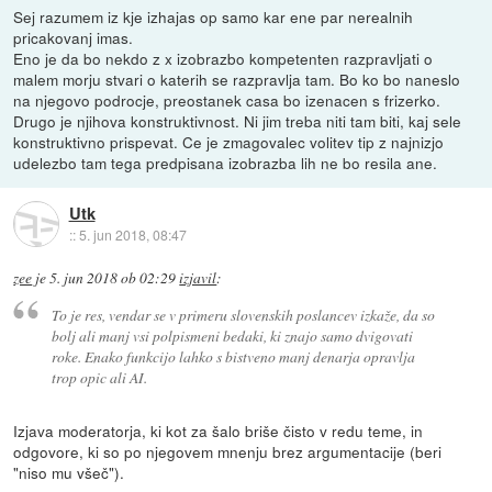
Sej razumem iz kje izhajas op samo kar ene par nerealnih
pricakovanj imas.
Eno je da bo nekdo z x izobrazbo kompetenten razpravljati o
malem morju stvari o katerih se razpravlja tam. Bo ko bo naneslo
na njegovo podrocje, preostanek casa bo izenacen s frizerko.
Drugo je njihova konstruktivnost. Ni jim treba niti tam biti, kaj sele
konstruktivno prispevat. Ce je zmagovalec volitev tip z najnizjo
udelezbo tam tega predpisana izobrazba lih ne bo resila ane.
Utk
::
5. jun 2018, 08:47
zee
je
5. jun 2018 ob 02:29
izjavil
:
To je res, vendar se v primeru slovenskih poslancev izkaže, da so
bolj ali manj vsi polpismeni bedaki, ki znajo samo dvigovati
roke. Enako funkcijo lahko s bistveno manj denarja opravlja
trop opic ali AI.
Izjava moderatorja, ki kot za šalo briše čisto v redu teme, in
odgovore, ki so po njegovem mnenju brez argumentacije (beri
"niso mu všeč").