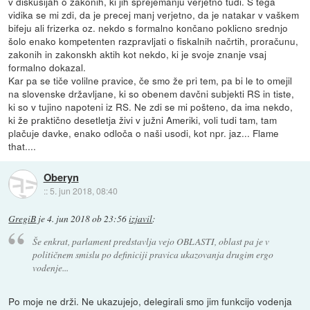
v diskusijah o zakonih, ki jih sprejemanju verjetno tudi. S tega
vidika se mi zdi, da je precej manj verjetno, da je natakar v vaškem
bifeju ali frizerka oz. nekdo s formalno končano poklicno srednjo
šolo enako kompetenten razpravljati o fiskalnih načrtih, proračunu,
zakonih in zakonskh aktih kot nekdo, ki je svoje znanje vsaj
formalno dokazal.
Kar pa se tiče volilne pravice, če smo že pri tem, pa bi le to omejil
na slovenske državljane, ki so obenem davčni subjekti RS in tiste,
ki so v tujino napoteni iz RS. Ne zdi se mi pošteno, da ima nekdo,
ki že praktično desetletja živi v južni Ameriki, voli tudi tam, tam
plačuje davke, enako odloča o naši usodi, kot npr. jaz... Flame
that....
Oberyn
::
5. jun 2018, 08:40
GregiB
je
4. jun 2018 ob 23:56
izjavil
:
Še enkrat, parlament predstavlja vejo OBLASTI, oblast pa je v
političnem smislu po definiciji pravica ukazovanja drugim ergo
vodenje...
Po moje ne drži. Ne ukazujejo, delegirali smo jim funkcijo vodenja