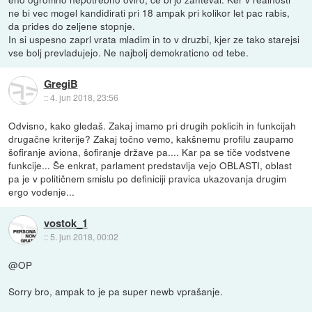
ne bi vec mogel kandidirati pri 18 ampak pri kolikor let pac rabis,
da prides do zeljene stopnje.
In si uspesno zaprl vrata mladim in to v druzbi, kjer ze tako starejsi
vse bolj prevladujejo. Ne najbolj demokraticno od tebe.
GregiB
::
4. jun 2018, 23:56
Odvisno, kako gledaš. Zakaj imamo pri drugih poklicih in funkcijah
drugačne kriterije? Zakaj točno vemo, kakšnemu profilu zaupamo
šofiranje aviona, šofiranje države pa.... Kar pa se tiče vodstvene
funkcije... Še enkrat, parlament predstavlja vejo OBLASTI, oblast
pa je v političnem smislu po definiciji pravica ukazovanja drugim
ergo vodenje...
vostok_1
::
5. jun 2018, 00:02
@OP
Sorry bro, ampak to je pa super newb vprašanje.