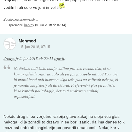
vodilnih ali celo voljeni in voliti
Zgodovina sprememb…
spremenil:
harvey
(
5. jun 2018 ob 07:14
)
Mehmed
::
5. jun 2018, 07:15
dronyx
je
5. jun 2018 ob 06:11
izjavil
:
Ne štekam tudi kako imajo volilno pravico recimo tisti, ki so
komaj izdelali osnovno šolo ali pa jim ni uspelo niti to? Po moje
bi moral imeti tudi bistveno višjo težo glas na volitvah nekoga, ki
je naredil magisterij ali direktorat. Preferenčni glas pa za tiste,
ki so končali politologijo, ker so ti strokovno najbolj
usposobljeni.
Nekdo drug si pa verjetno razbija glavo zakaj ne steje vec glas
nekoga, ki je zgradil to drzavo in se boril zanjo, da ima danes folk
moznost nabirati magisterije pa govoriti neumnosti. Nekaj kar v