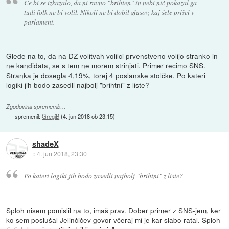
Če bi se izkazalo, da ni ravno "brihten" in nebi nič pokazal ga
tudi folk ne bi volil. Nikoli ne bi dobil glasov, kaj šele prišel v
parlament.
Glede na to, da na DZ volitvah volilci prvenstveno volijo stranko in
ne kandidata, se s tem ne morem strinjati. Primer recimo SNS.
Stranka je dosegla 4,19%, torej 4 poslanske stolčke. Po kateri
logiki jih bodo zasedli najbolj "brihtni" z liste?
Zgodovina sprememb…
spremenil:
GregiB
(
4. jun 2018 ob 23:15
)
shadeX
::
4. jun 2018, 23:30
Po kateri logiki jih bodo zasedli najbolj "brihtni" z liste?
Sploh nisem pomislil na to, imaš prav. Dober primer z SNS-jem, ker
ko sem poslušal Jelinčičev govor včeraj mi je kar slabo ratal. Sploh