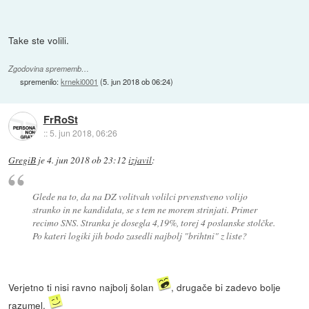
Take ste volili.
Zgodovina sprememb…
spremenilo:
krneki0001
(
5. jun 2018 ob 06:24
)
FrRoSt
::
5. jun 2018, 06:26
GregiB
je
4. jun 2018 ob 23:12
izjavil
:
Glede na to, da na DZ volitvah volilci prvenstveno volijo
stranko in ne kandidata, se s tem ne morem strinjati. Primer
recimo SNS. Stranka je dosegla 4,19%, torej 4 poslanske stolčke.
Po kateri logiki jih bodo zasedli najbolj "brihtni" z liste?
Verjetno ti nisi ravno najbolj šolan
, drugače bi zadevo bolje
razumel.