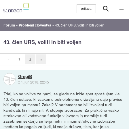
☰
Forum
»
Problemi človeštva
»
43. člen URS, voliti in biti voljen
43. člen URS, voliti in biti voljen
«
1
2
»
GregiB
::
4. jun 2018, 22:45
Zdaj, ko so volitve za nami, se glede na izide spet sprašujem. Je
43. člen ustave, ki vsakemu polnoletnemu državljanu daje pravico
biti voljen na mestu? Zakaj? V parlament so bili izvoljeni tudi
kandidati, ki nimajo niti V. stopnje izobrazbe. Za praktično vsako
strokovno ali vodstveno funkcijo v javnem in marsikje tudi
zasebnem sektorju se terja nek minimum strokovne izobrazbe
medtem ko pogoja za ljudi, ki vodijo državo, tisto, kar je za