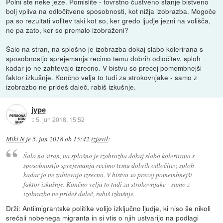
Polni ste neke jeze. Pomislite - tovrstno čustveno stanje bistveno
bolj vpliva na odločitvene sposobnosti, kot nižja izobrazba. Mogoče
pa so rezultati volitev taki kot so, ker gredo ljudje jezni na volišča,
ne pa zato, ker so premalo izobraženi?
Šalo na stran, na splošno je izobrazba dokaj slabo kolerirana s
sposobnostjo sprejemanja recimo temu dobrih odločitev, sploh
kadar jo ne zahtevajo izrecno. V bistvu so precej pomembnejši
faktor izkušnje. Končno velja to tudi za strokovnjake - samo z
izobrazbo ne prideš daleč, rabiš izkušnje.
jype
::
5. jun 2018, 15:52
Miki N
je
5. jun 2018 ob 15:42
izjavil
:
Šalo na stran, na splošno je izobrazba dokaj slabo kolerirana s
sposobnostjo sprejemanja recimo temu dobrih odločitev, sploh
kadar jo ne zahtevajo izrecno. V bistvu so precej pomembnejši
faktor izkušnje. Končno velja to tudi za strokovnjake - samo z
izobrazbo ne prideš daleč, rabiš izkušnje.
Drži: Antiimigrantske politike volijo izključno ljudje, ki niso še nikoli
srečali nobenega migranta in si vtis o njih ustvarijo na podlagi