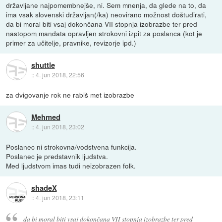
državljane najpomembnejše, ni. Sem mnenja, da glede na to, da
ima vsak slovenski državljan(/ka) neovirano možnost doštudirati,
da bi moral biti vsaj dokončana VII stopnja izobrazbe ter pred
nastopom mandata opravljen strokovni izpit za poslanca (kot je
primer za učitelje, pravnike, revizorje ipd.)
shuttle
::
4. jun 2018, 22:56
za dvigovanje rok ne rabiš met izobrazbe
Mehmed
::
4. jun 2018, 23:02
Poslanec ni strokovna/vodstvena funkcija.
Poslanec je predstavnik ljudstva.
Med ljudstvom imas tudi neizobrazen folk.
shadeX
::
4. jun 2018, 23:11
da bi moral biti vsaj dokončana VII stopnja izobrazbe ter pred