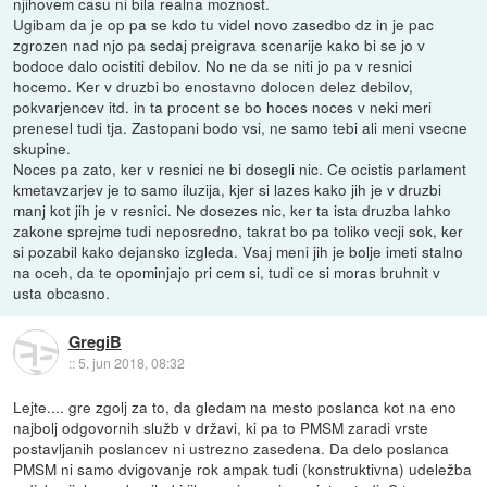
njihovem casu ni bila realna moznost.
Ugibam da je op pa se kdo tu videl novo zasedbo dz in je pac
zgrozen nad njo pa sedaj preigrava scenarije kako bi se jo v
bodoce dalo ocistiti debilov. No ne da se niti jo pa v resnici
hocemo. Ker v druzbi bo enostavno dolocen delez debilov,
pokvarjencev itd. in ta procent se bo hoces noces v neki meri
prenesel tudi tja. Zastopani bodo vsi, ne samo tebi ali meni vsecne
skupine.
Noces pa zato, ker v resnici ne bi dosegli nic. Ce ocistis parlament
kmetavzarjev je to samo iluzija, kjer si lazes kako jih je v druzbi
manj kot jih je v resnici. Ne dosezes nic, ker ta ista druzba lahko
zakone sprejme tudi neposredno, takrat bo pa toliko vecji sok, ker
si pozabil kako dejansko izgleda. Vsaj meni jih je bolje imeti stalno
na oceh, da te opominjajo pri cem si, tudi ce si moras bruhnit v
usta obcasno.
GregiB
::
5. jun 2018, 08:32
Lejte.... gre zgolj za to, da gledam na mesto poslanca kot na eno
najbolj odgovornih služb v državi, ki pa to PMSM zaradi vrste
postavljanih poslancev ni ustrezno zasedena. Da delo poslanca
PMSM ni samo dvigovanje rok ampak tudi (konstruktivna) udeležba