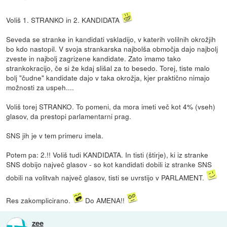
Voliš 1. STRANKO in 2. KANDIDATA
Seveda se stranke in kandidati vskladijo, v katerih volilnih okrožjih
bo kdo nastopil. V svoja strankarska najbolša območja dajo najbolj
zveste in najbolj zagrizene kandidate. Zato imamo tako
strankokracijo, če si že kdaj slišal za to besedo. Torej, tiste malo
bolj "čudne" kandidate dajo v taka okrožja, kjer praktično nimajo
možnosti za uspeh....
Voliš torej STRANKO. To pomeni, da mora imeti več kot 4% (vseh)
glasov, da prestopi parlamentarni prag.
SNS jih je v tem primeru imela.
Potem pa: 2.!! Voliš tudi KANDIDATA. In tisti (štirje), ki iz stranke
SNS dobijo največ glasov - so kot kandidati dobili iz stranke SNS
dobili na volitvah največ glasov, tisti se uvrstijo v PARLAMENT.
Res zakomplicirano.
Do AMENA!!
zee