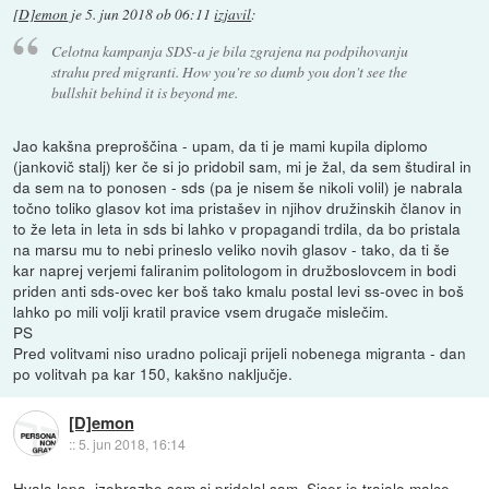
[D]emon
je
5. jun 2018 ob 06:11
izjavil
:
Celotna kampanja SDS-a je bila zgrajena na podpihovanju
strahu pred migranti. How you're so dumb you don't see the
bullshit behind it is beyond me.
Jao kakšna preproščina - upam, da ti je mami kupila diplomo
(jankovič stalj) ker če si jo pridobil sam, mi je žal, da sem študiral in
da sem na to ponosen - sds (pa je nisem še nikoli volil) je nabrala
točno toliko glasov kot ima pristašev in njihov družinskih članov in
to že leta in leta in sds bi lahko v propagandi trdila, da bo pristala
na marsu mu to nebi prineslo veliko novih glasov - tako, da ti še
kar naprej verjemi faliranim politologom in družboslovcem in bodi
priden anti sds-ovec ker boš tako kmalu postal levi ss-ovec in boš
lahko po mili volji kratil pravice vsem drugače mislečim.
PS
Pred volitvami niso uradno policaji prijeli nobenega migranta - dan
po volitvah pa kar 150, kakšno naključje.
[D]emon
::
5. jun 2018, 16:14
Hvala lepa, izobrazbo sem si pridelal sam. Sicer je trajalo malce