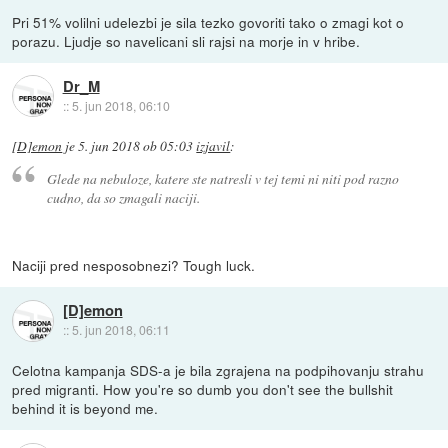
Pri 51% volilni udelezbi je sila tezko govoriti tako o zmagi kot o
porazu. Ljudje so navelicani sli rajsi na morje in v hribe.
Dr_M
::
5. jun 2018, 06:10
[D]emon
je
5. jun 2018 ob 05:03
izjavil
:
Glede na nebuloze, katere ste natresli v tej temi ni niti pod razno
cudno, da so zmagali naciji.
Naciji pred nesposobnezi? Tough luck.
[D]emon
::
5. jun 2018, 06:11
Celotna kampanja SDS-a je bila zgrajena na podpihovanju strahu
pred migranti. How you're so dumb you don't see the bullshit
behind it is beyond me.