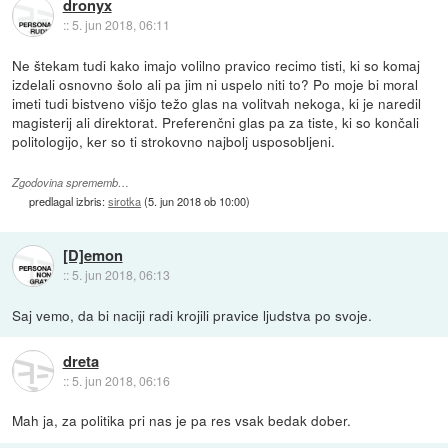
dronyx
::
5. jun 2018, 06:11
Ne štekam tudi kako imajo volilno pravico recimo tisti, ki so komaj
izdelali osnovno šolo ali pa jim ni uspelo niti to? Po moje bi moral
imeti tudi bistveno višjo težo glas na volitvah nekoga, ki je naredil
magisterij ali direktorat. Preferenčni glas pa za tiste, ki so končali
politologijo, ker so ti strokovno najbolj usposobljeni.
Zgodovina sprememb…
predlagal izbris:
sirotka
(
5. jun 2018 ob 10:00
)
[D]emon
::
5. jun 2018, 06:13
Saj vemo, da bi naciji radi krojili pravice ljudstva po svoje.
dreta
::
5. jun 2018, 06:16
Mah ja, za politika pri nas je pa res vsak bedak dober.