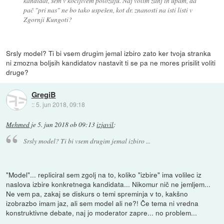
kandidat, sem v kočljivem položaju. Naj volim zanj in upam, da
pač "pri nas" ne bo tako uspešen, kot dr. znanosti na isti listi v
Zgornji Kungoti?
Srsly model? Ti bi vsem drugim jemal izbiro zato ker tvoja stranka
ni zmozna boljsih kandidatov nastavit ti se pa ne mores prisilit voliti
druge?
GregiB
::
5. jun 2018, 09:18
Mehmed
je
5. jun 2018 ob 09:13
izjavil
:
Srsly model? Ti bi vsem drugim jemal izbiro ...
"Model"... repliciral sem zgolj na to, koliko "izbire" ima volilec iz
naslova izbire konkretnega kandidata... Nikomur nič ne jemljem...
Ne vem pa, zakaj se diskurs o temi spreminja v to, kakšno
izobrazbo imam jaz, ali sem model ali ne?! Če tema ni vredna
konstruktivne debate, naj jo moderator zapre... no problem...