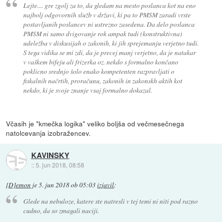
Lejte.... gre zgolj za to, da gledam na mesto poslanca kot na eno
najbolj odgovornih služb v državi, ki pa to PMSM zaradi vrste
postavljanih poslancev ni ustrezno zasedena. Da delo poslanca
PMSM ni samo dvigovanje rok ampak tudi (konstruktivna)
udeležba v diskusijah o zakonih, ki jih sprejemanju verjetno tudi.
S tega vidika se mi zdi, da je precej manj verjetno, da je natakar
v vaškem bifeju ali frizerka oz. nekdo s formalno končano
poklicno srednjo šolo enako kompetenten razpravljati o
fiskalnih načrtih, proračunu, zakonih in zakonskh aktih kot
nekdo, ki je svoje znanje vsaj formalno dokazal.
Včasih je "kmečka logika" veliko boljša od večmesečnega
natolcevanja izobražencev.
KAVINSKY
::
5. jun 2018, 08:58
[D]emon
je
5. jun 2018 ob 05:03
izjavil
:
Glede na nebuloze, katere ste natresli v tej temi ni niti pod razno
cudno, da so zmagali naciji.