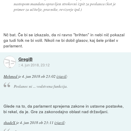
nastopom mandata opravljen strokovni izpit za poslanca (kot je
primer za učitelje, pravnike, revizorje ipd.)
Nč bat. Če bi se izkazalo, da ni ravno "brihten" in nebi nič pokazal
ga tudi folk ne bi volil. Nikoli ne bi dobil glasov, kaj šele prišel v
parlament.
GregiB
::
4. jun 2018, 23:12
Mehmed
je
4. jun 2018 ob 23:02
izjavil
:
Poslanec ni ... vodstvena funkcija.
Glede na to, da parlament sprejema zakone in ustavne postavke,
bi rekel, da je. Gre za zakonodajno oblast nad državljani.
shadeX
je
4. jun 2018 ob 23:11
izjavil
: