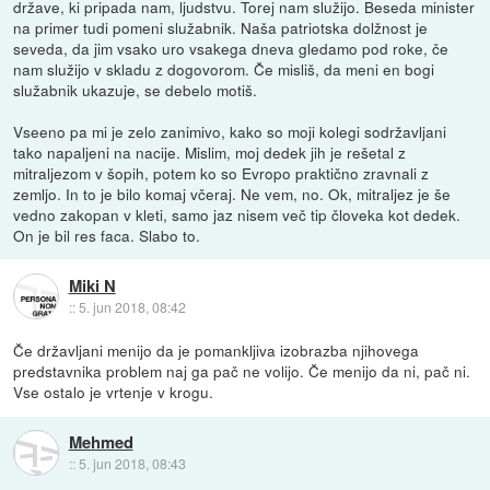
države, ki pripada nam, ljudstvu. Torej nam služijo. Beseda minister
na primer tudi pomeni služabnik. Naša patriotska dolžnost je
seveda, da jim vsako uro vsakega dneva gledamo pod roke, če
nam služijo v skladu z dogovorom. Če misliš, da meni en bogi
služabnik ukazuje, se debelo motiš.
Vseeno pa mi je zelo zanimivo, kako so moji kolegi sodržavljani
tako napaljeni na nacije. Mislim, moj dedek jih je rešetal z
mitraljezom v šopih, potem ko so Evropo praktično zravnali z
zemljo. In to je bilo komaj včeraj. Ne vem, no. Ok, mitraljez je še
vedno zakopan v kleti, samo jaz nisem več tip človeka kot dedek.
On je bil res faca. Slabo to.
Miki N
::
5. jun 2018, 08:42
Če državljani menijo da je pomankljiva izobrazba njihovega
predstavnika problem naj ga pač ne volijo. Če menijo da ni, pač ni.
Vse ostalo je vrtenje v krogu.
Mehmed
::
5. jun 2018, 08:43