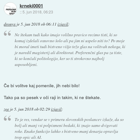
krneki0001
::
5. jun 2018, 06:23
dronyx
je
5. jun 2018 ob 06:11
izjavil
:
Ne štekam tudi kako imajo volilno pravico recimo tisti, ki so
komaj izdelali osnovno šolo ali pa jim ni uspelo niti to? Po moje
bi moral imeti tudi bistveno višjo težo glas na volitvah nekoga, ki
je naredil magisterij ali direktorat. Preferenčni glas pa za tiste,
ki so končali politologijo, ker so ti strokovno najbolj
usposobljeni.
Če bi volitve kaj pomenile, jih nebi bilo!
Tako pa so pesek v oči raji in takim, ki ne štekate.
zee
je
5. jun 2018 ob 02:29
izjavil
:
To je res, vendar se v primeru slovenskih poslancev izkaže, da so
bolj ali manj vsi polpismeni bedaki, ki znajo samo dvigovati
roke. Enako funkcijo lahko s bistveno manj denarja opravlja
trop opic ali AI.