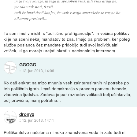
in za tvoje kolege. in tega ni sposoben vsak. niti vsak drugi ne.
morda vsak stoti, tisoči.
tudi če imaš tisoč konjev, če vsak v svojo smer vleče se voz ne bo
nikamor prestavil...
To sem imel v mislih s "politično prefriganostjo". In večina politikov,
ki je na sceni nekaj mandatov to zna. Imajo pa problem, ker poleg
službe poslanca čez mandate pridobijo tudi svoj individualni
vrtiček, ki ga morajo urejati hkrati z nacionalnim interesom.
GGGGG
::
12. jun 2013, 14:06
Ko daš enkrat na mizo mnenja vseh zainteresiranih ni potrebe po
teh političnih igrah. Imaš demokracijo v pravem pomenu besede,
vladavina ljudstva. Zadeva je par razredov velikosti bolj učinkovita,
bolj pravična, manj potratna...
dronyx
::
12. jun 2013, 14:11
Politikantstvo načeloma ni neka znanstvena veda in zato tudi ni