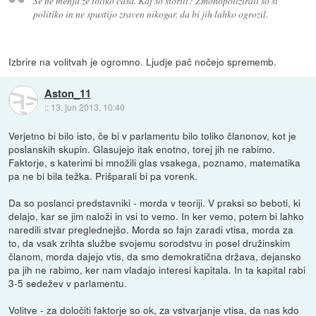
Se ne menja že toliko časa. Kaj so storili? Zmonopolizirali so si
politiko in ne spustijo zraven nikogar, da bi jih lahko ogrozil.
Izbrire na volitvah je ogromno. Ljudje pač nočejo sprememb.
Aston_11
::
13. jun 2013, 10:40
Verjetno bi bilo isto, če bi v parlamentu bilo toliko članonov, kot je
poslanskih skupin. Glasujejo itak enotno, torej jih ne rabimo.
Faktorje, s katerimi bi množili glas vsakega, poznamo, matematika
pa ne bi bila težka. Prišparali bi pa vorenk.
Da so poslanci predstavniki - morda v teoriji. V praksi so beboti, ki
delajo, kar se jim naloži in vsi to vemo. In ker vemo, potem bi lahko
naredili stvar preglednejšo. Morda so fajn zaradi vtisa, morda za
to, da vsak zrihta službe svojemu sorodstvu in posel družinskim
članom, morda dajejo vtis, da smo demokratična država, dejansko
pa jih ne rabimo, ker nam vladajo interesi kapitala. In ta kapital rabi
3-5 sedežev v parlamentu.
Volitve - za določiti faktorje so ok, za vstvarjanje vtisa, da nas kdo