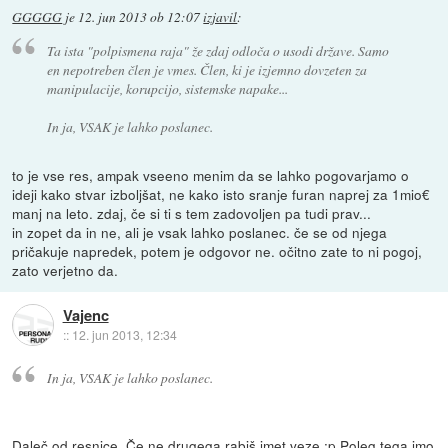
GGGGG
je
12. jun 2013 ob 12:07
izjavil
:
Ta ista "polpismena raja" že zdaj odloča o usodi države. Samo
en nepotreben člen je vmes. Člen, ki je izjemno dovzeten za
manipulacije, korupcijo, sistemske napake...
In ja, VSAK je lahko poslanec.
to je vse res, ampak vseeno menim da se lahko pogovarjamo o
ideji kako stvar izboljšat, ne kako isto sranje furan naprej za 1mio€
manj na leto. zdaj, če si ti s tem zadovoljen pa tudi prav...
in zopet da in ne, ali je vsak lahko poslanec. če se od njega
pričakuje napredek, potem je odgovor ne. očitno zate to ni pogoj,
zato verjetno da.
Vajenc
::
12. jun 2013, 12:34
In ja, VSAK je lahko poslanec.
Daleč od resnice. Če ne drugega rabiš imet veze ;p Poleg tega imo