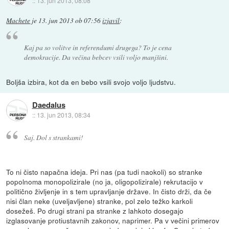
::
13. jun 2013, 08:08
Machete
je
13. jun 2013 ob 07:56
izjavil
:
Kaj pa so volitve in referendumi drugega? To je cena
demokracije. Da večina bebcev vsili voljo manjšini.
Boljša izbira, kot da en bebo vsili svojo voljo ljudstvu.
Daedalus
::
13. jun 2013, 08:34
Saj. Dol s strankami!
To ni čisto napačna ideja. Pri nas (pa tudi naokoli) so stranke
popolnoma monopolizirale (no ja, oligopolizirale) rekrutacijo v
politično življenje in s tem upravljanje države. In čisto drži, da če
nisi član neke (uveljavljene) stranke, pol zelo težko karkoli
dosežeš. Po drugi strani pa stranke z lahkoto dosegajo
izglasovanje protiustavnih zakonov, naprimer. Pa v večini primerov