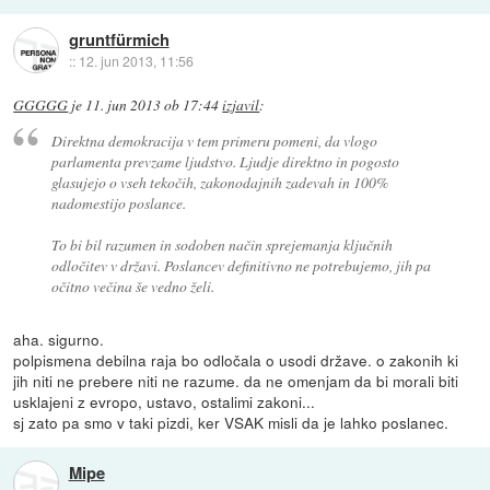
gruntfürmich
::
12. jun 2013, 11:56
GGGGG
je
11. jun 2013 ob 17:44
izjavil
:
Direktna demokracija v tem primeru pomeni, da vlogo
parlamenta prevzame ljudstvo. Ljudje direktno in pogosto
glasujejo o vseh tekočih, zakonodajnih zadevah in 100%
nadomestijo poslance.
To bi bil razumen in sodoben način sprejemanja ključnih
odločitev v državi. Poslancev definitivno ne potrebujemo, jih pa
očitno večina še vedno želi.
aha. sigurno.
polpismena debilna raja bo odločala o usodi države. o zakonih ki
jih niti ne prebere niti ne razume. da ne omenjam da bi morali biti
usklajeni z evropo, ustavo, ostalimi zakoni...
sj zato pa smo v taki pizdi, ker VSAK misli da je lahko poslanec.
Mipe