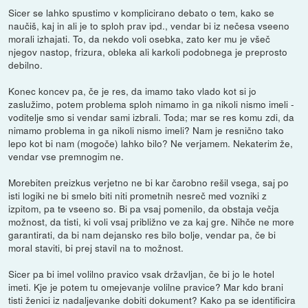
Sicer se lahko spustimo v komplicirano debato o tem, kako se
naučiš, kaj in ali je to sploh prav ipd., vendar bi iz nečesa vseeno
morali izhajati. To, da nekdo voli osebka, zato ker mu je všeč
njegov nastop, frizura, obleka ali karkoli podobnega je preprosto
debilno.
Konec koncev pa, če je res, da imamo tako vlado kot si jo
zaslužimo, potem problema sploh nimamo in ga nikoli nismo imeli -
voditelje smo si vendar sami izbrali. Toda; mar se res komu zdi, da
nimamo problema in ga nikoli nismo imeli? Nam je resnično tako
lepo kot bi nam (mogoče) lahko bilo? Ne verjamem. Nekaterim že,
vendar vse premnogim ne.
Morebiten preizkus verjetno ne bi kar čarobno rešil vsega, saj po
isti logiki ne bi smelo biti niti prometnih nesreč med vozniki z
izpitom, pa te vseeno so. Bi pa vsaj pomenilo, da obstaja večja
možnost, da tisti, ki voli vsaj približno ve za kaj gre. Nihče ne more
garantirati, da bi nam dejansko res bilo bolje, vendar pa, če bi
moral staviti, bi prej stavil na to možnost.
Sicer pa bi imel volilno pravico vsak državljan, če bi jo le hotel
imeti. Kje je potem tu omejevanje volilne pravice? Mar kdo brani
tisti ženici iz nadaljevanke dobiti dokument? Kako pa se identificira