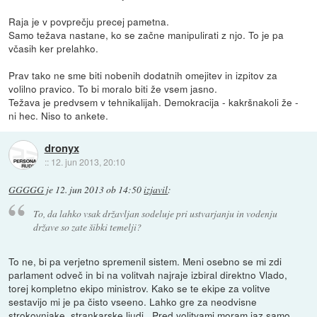
Raja je v povprečju precej pametna.
Samo težava nastane, ko se začne manipulirati z njo. To je pa
včasih ker prelahko.
Prav tako ne sme biti nobenih dodatnih omejitev in izpitov za
volilno pravico. To bi moralo biti že vsem jasno.
Težava je predvsem v tehnikalijah. Demokracija - kakršnakoli že -
ni hec. Niso to ankete.
dronyx
::
12. jun 2013, 20:10
GGGGG
je
12. jun 2013 ob 14:50
izjavil
:
To, da lahko vsak državljan sodeluje pri ustvarjanju in vodenju
države so zate šibki temelji?
To ne, bi pa verjetno spremenil sistem. Meni osebno se mi zdi
parlament odveč in bi na volitvah najraje izbiral direktno Vlado,
torej kompletno ekipo ministrov. Kako se te ekipe za volitve
sestavijo mi je pa čisto vseeno. Lahko gre za neodvisne
strokovnjake, strankarske ljudi...Pred volitvami moram jaz samo