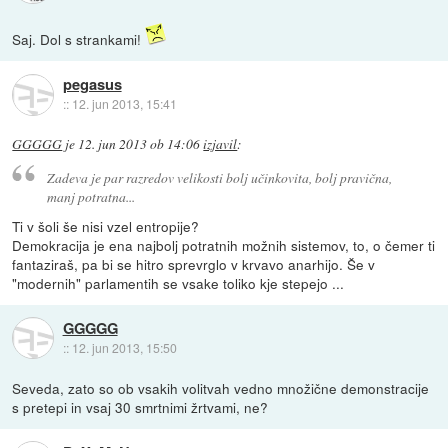
Saj. Dol s strankami!
pegasus
::
12. jun 2013, 15:41
GGGGG
je
12. jun 2013 ob 14:06
izjavil
:
Zadeva je par razredov velikosti bolj učinkovita, bolj pravična,
manj potratna...
Ti v šoli še nisi vzel entropije?
Demokracija je ena najbolj potratnih možnih sistemov, to, o čemer ti
fantaziraš, pa bi se hitro sprevrglo v krvavo anarhijo. Še v
"modernih" parlamentih se vsake toliko kje stepejo ...
GGGGG
::
12. jun 2013, 15:50
Seveda, zato so ob vsakih volitvah vedno množične demonstracije
s pretepi in vsaj 30 smrtnimi žrtvami, ne?