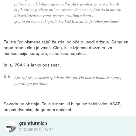
polpismena debilna raja bo odločala o usodi države. o zakonih
ki jih niti ne prebere niti ne razume. da ne omenjam da bi morali
biti usklajeni z evropo, ustavo, ostalimi zakoni...
sj zato pa smo v taki pizdi, ker VSAK misli da je lahko poslanec.
Ta ista "polpismena raja" že zdaj odloča o usodi države. Samo en
nepotreben člen je vmes. Člen, ki je izjemno dovzeten za
manipulacije, korupcijo, sistemske napake...
In ja, VSAK je lahko poslanec.
Aja, saj res, ta sistem sploh ne obstaja. Do takrat bomo še naprej
jamrali po gostilnah.
Seveda ne obstaja. To je sistem, ki bi ga jaz želel videti ASAP,
ampak dvomim, da ga bom dočakal.
gruntfürmich
::
12. jun 2013, 12:14