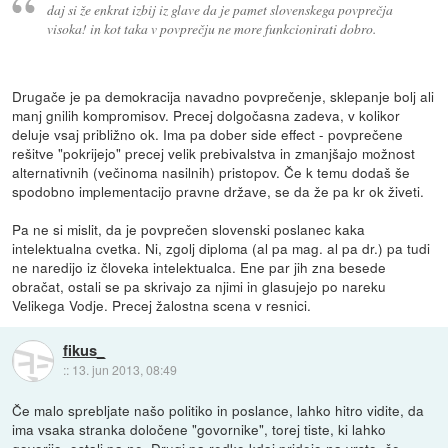
daj si že enkrat izbij iz glave da je pamet slovenskega povprečja
visoka! in kot taka v povprečju ne more funkcionirati dobro.
Drugače je pa demokracija navadno povprečenje, sklepanje bolj ali
manj gnilih kompromisov. Precej dolgočasna zadeva, v kolikor
deluje vsaj približno ok. Ima pa dober side effect - povprečene
rešitve "pokrijejo" precej velik prebivalstva in zmanjšajo možnost
alternativnih (večinoma nasilnih) pristopov. Če k temu dodaš še
spodobno implementacijo pravne države, se da že pa kr ok živeti.
Pa ne si mislit, da je povprečen slovenski poslanec kaka
intelektualna cvetka. Ni, zgolj diploma (al pa mag. al pa dr.) pa tudi
ne naredijo iz človeka intelektualca. Ene par jih zna besede
obračat, ostali se pa skrivajo za njimi in glasujejo po nareku
Velikega Vodje. Precej žalostna scena v resnici.
fikus_
::
13. jun 2013, 08:49
Če malo sprebljate našo politiko in poslance, lahko hitro vidite, da
ima vsaka stranka določene "govornike", torej tiste, ki lahko