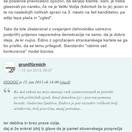
se poslance pravočasno opozori, da serjejo klamfe. Sam, je treba
glasovati po nareku, če ne je Veliki Vodja (kdorkoli že to je) jezen in
te na naslednjih volitvah spravi na 3. mesto na listi kandidatov, pa
adijo lepa plača in "ugled".
Tako da tole zbalansirat z uvajanjem (tehnološko ustrezno
podprtih) prijemov neposredne demokracije ne samo, da je dobra
ideja. Je kr nujno. Edino z ogrožanjem strankarskega kartela se ga
bo prislilo, da se temu prilagodi. Standardni "rabimo več
konkurence" model biznisa.
gruntfürmich
::
13. jun 2013, 08:37
GGGGG
je
12. jun 2013 ob 14:06
izjavil
:
Ko daš enkrat na mizo mnenja vseh zainteresiranih ni potrebe
po teh političnih igrah. Imaš demokracijo v pravem pomenu
besede, vladavina ljudstva. Zadeva je par razredov velikosti bolj
učinkovita, bolj pravična, manj potratna...
ter debilna in brez prave vizije.
daj si že enkrat izbij iz glave da je pamet slovenskega povprečja