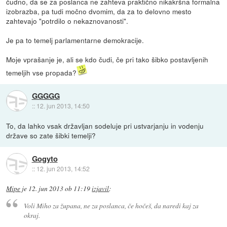
čudno, da se za poslanca ne zahteva praktično nikakršna formalna
izobrazba, pa tudi močno dvomim, da za to delovno mesto
zahtevajo "potrdilo o nekaznovanosti".
Je pa to temelj parlamentarne demokracije.
Moje vprašanje je, ali se kdo čudi, če pri tako šibko postavljenih
temeljih vse propada?
GGGGG
::
12. jun 2013, 14:50
To, da lahko vsak državljan sodeluje pri ustvarjanju in vodenju
države so zate šibki temelji?
Gogyto
::
12. jun 2013, 14:52
Mipe
je
12. jun 2013 ob 11:19
izjavil
:
Voli Miho za župana, ne za poslanca, če hočeš, da naredi kaj za
okraj.