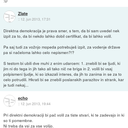
:D
Zlate
::
12. jun 2013, 17:31
Direktna demokracija je prava smer, s tem, da bi sam uvedel nek
izpit za to, da bi nekdo lahko dobil certifikat, da bi lahko volil.
Pa saj tudi za vožnjo mopeda potrebuješ izpit, za vodenje države
pa si načeloma lahko celo nepismen?!?
S testom bi ubili dve muhi z enim udarcem: 1. znebili bi se ljudi, ki
jim ni do tega in jih tako ali tako nič ne briga in 2. volili bi vsaj
polpismeni ljudje, ki so izkazali interes, da jih to zanima in se za to
celo potrudili. Hkrati bi se znebili poslanskih parazitov in strank, kar
je tudi nekaj...
echo
::
12. jun 2013, 19:44
Pri direktni demokraciji bi pač volil za tiste stvari, ki te zadevajo in ki
so ti pomembne.
Ni treba da vsi za vse volijo.