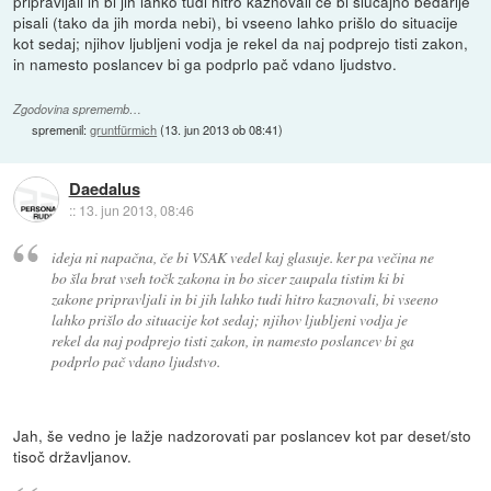
pripravljali in bi jih lahko tudi hitro kaznovali če bi slučajno bedarije
pisali (tako da jih morda nebi), bi vseeno lahko prišlo do situacije
kot sedaj; njihov ljubljeni vodja je rekel da naj podprejo tisti zakon,
in namesto poslancev bi ga podprlo pač vdano ljudstvo.
Zgodovina sprememb…
spremenil:
gruntfürmich
(
13. jun 2013 ob 08:41
)
Daedalus
::
13. jun 2013, 08:46
ideja ni napačna, če bi VSAK vedel kaj glasuje. ker pa večina ne
bo šla brat vseh točk zakona in bo sicer zaupala tistim ki bi
zakone pripravljali in bi jih lahko tudi hitro kaznovali, bi vseeno
lahko prišlo do situacije kot sedaj; njihov ljubljeni vodja je
rekel da naj podprejo tisti zakon, in namesto poslancev bi ga
podprlo pač vdano ljudstvo.
Jah, še vedno je lažje nadzorovati par poslancev kot par deset/sto
tisoč državljanov.