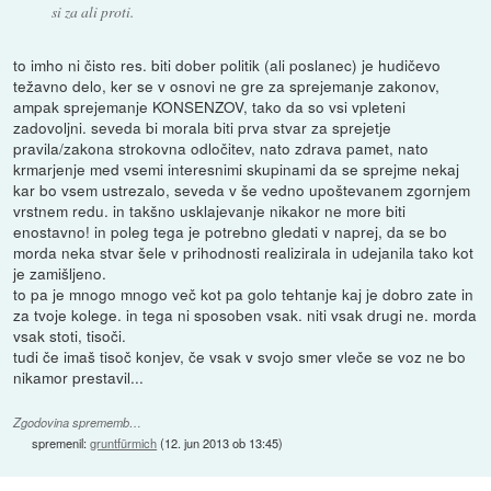
si za ali proti.
to imho ni čisto res. biti dober politik (ali poslanec) je hudičevo
težavno delo, ker se v osnovi ne gre za sprejemanje zakonov,
ampak sprejemanje KONSENZOV, tako da so vsi vpleteni
zadovoljni. seveda bi morala biti prva stvar za sprejetje
pravila/zakona strokovna odločitev, nato zdrava pamet, nato
krmarjenje med vsemi interesnimi skupinami da se sprejme nekaj
kar bo vsem ustrezalo, seveda v še vedno upoštevanem zgornjem
vrstnem redu. in takšno usklajevanje nikakor ne more biti
enostavno! in poleg tega je potrebno gledati v naprej, da se bo
morda neka stvar šele v prihodnosti realizirala in udejanila tako kot
je zamišljeno.
to pa je mnogo mnogo več kot pa golo tehtanje kaj je dobro zate in
za tvoje kolege. in tega ni sposoben vsak. niti vsak drugi ne. morda
vsak stoti, tisoči.
tudi če imaš tisoč konjev, če vsak v svojo smer vleče se voz ne bo
nikamor prestavil...
Zgodovina sprememb…
spremenil:
gruntfürmich
(
12. jun 2013 ob 13:45
)