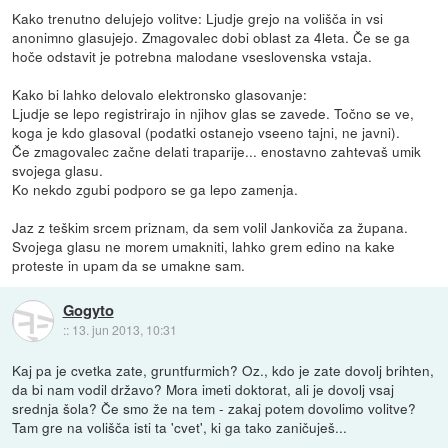
Kako trenutno delujejo volitve: Ljudje grejo na volišča in vsi
anonimno glasujejo. Zmagovalec dobi oblast za 4leta. Če se ga
hoče odstavit je potrebna malodane vseslovenska vstaja.
Kako bi lahko delovalo elektronsko glasovanje:
Ljudje se lepo registrirajo in njihov glas se zavede. Točno se ve,
koga je kdo glasoval (podatki ostanejo vseeno tajni, ne javni).
Če zmagovalec začne delati traparije... enostavno zahtevaš umik
svojega glasu.
Ko nekdo zgubi podporo se ga lepo zamenja.
Jaz z teškim srcem priznam, da sem volil Jankoviča za župana.
Svojega glasu ne morem umakniti, lahko grem edino na kake
proteste in upam da se umakne sam.
Gogyto
::
13. jun 2013, 10:31
Kaj pa je cvetka zate, gruntfurmich? Oz., kdo je zate dovolj brihten,
da bi nam vodil državo? Mora imeti doktorat, ali je dovolj vsaj
srednja šola? Če smo že na tem - zakaj potem dovolimo volitve?
Tam gre na volišča isti ta 'cvet', ki ga tako zaničuješ...