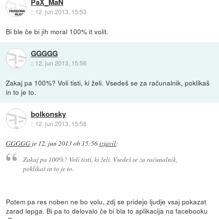
PaX_MaN
::
12. jun 2013, 15:53
Bi ble če bi jih moral 100% it volit.
GGGGG
::
12. jun 2013, 15:56
Zakaj pa 100%? Voli tisti, ki želi. Vsedeš se za računalnik, poklikaš
in to je to.
bolkonsky
::
12. jun 2013, 15:58
GGGGG
je
12. jun 2013 ob 15:56
izjavil
:
Zakaj pa 100%? Voli tisti, ki želi. Vsedeš se za računalnik,
poklikaš in to je to.
Potem pa res noben ne bo volu, zdj se pridejo ljudje vsaj pokazat
zarad lepga. Bi pa to delovalo če bi bla to aplikacija na facebooku