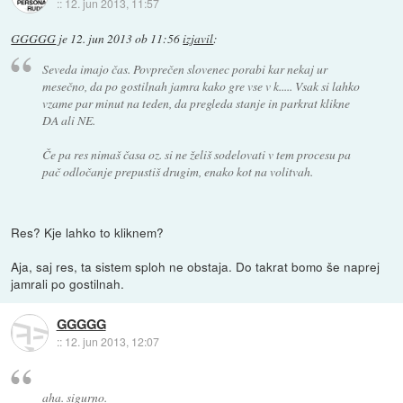
::
12. jun 2013, 11:57
GGGGG
je
12. jun 2013 ob 11:56
izjavil
:
Seveda imajo čas. Povprečen slovenec porabi kar nekaj ur
mesečno, da po gostilnah jamra kako gre vse v k..... Vsak si lahko
vzame par minut na teden, da pregleda stanje in parkrat klikne
DA ali NE.
Če pa res nimaš časa oz. si ne želiš sodelovati v tem procesu pa
pač odločanje prepustiš drugim, enako kot na volitvah.
Res? Kje lahko to kliknem?
Aja, saj res, ta sistem sploh ne obstaja. Do takrat bomo še naprej
jamrali po gostilnah.
GGGGG
::
12. jun 2013, 12:07
aha. sigurno.