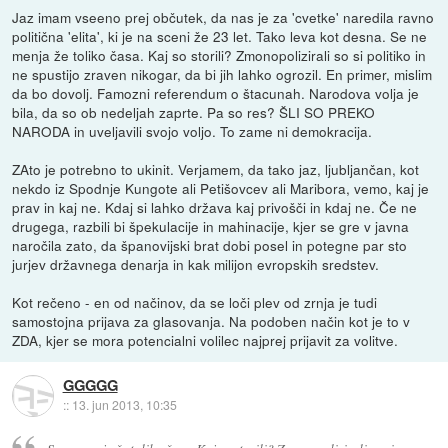
Jaz imam vseeno prej občutek, da nas je za 'cvetke' naredila ravno
politična 'elita', ki je na sceni že 23 let. Tako leva kot desna. Se ne
menja že toliko časa. Kaj so storili? Zmonopolizirali so si politiko in
ne spustijo zraven nikogar, da bi jih lahko ogrozil. En primer, mislim
da bo dovolj. Famozni referendum o štacunah. Narodova volja je
bila, da so ob nedeljah zaprte. Pa so res? ŠLI SO PREKO
NARODA in uveljavili svojo voljo. To zame ni demokracija.
ZAto je potrebno to ukinit. Verjamem, da tako jaz, ljubljančan, kot
nekdo iz Spodnje Kungote ali Petišovcev ali Maribora, vemo, kaj je
prav in kaj ne. Kdaj si lahko država kaj privošči in kdaj ne. Če ne
drugega, razbili bi špekulacije in mahinacije, kjer se gre v javna
naročila zato, da španovijski brat dobi posel in potegne par sto
jurjev državnega denarja in kak milijon evropskih sredstev.
Kot rečeno - en od načinov, da se loči plev od zrnja je tudi
samostojna prijava za glasovanja. Na podoben način kot je to v
ZDA, kjer se mora potencialni volilec najprej prijavit za volitve.
GGGGG
::
13. jun 2013, 10:35