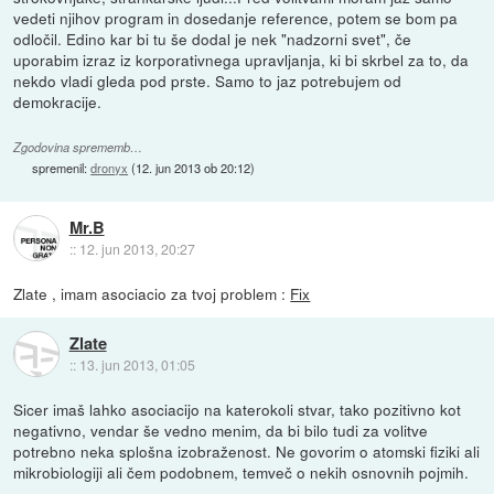
vedeti njihov program in dosedanje reference, potem se bom pa
odločil. Edino kar bi tu še dodal je nek "nadzorni svet", če
uporabim izraz iz korporativnega upravljanja, ki bi skrbel za to, da
nekdo vladi gleda pod prste. Samo to jaz potrebujem od
demokracije.
Zgodovina sprememb…
spremenil:
dronyx
(
12. jun 2013 ob 20:12
)
Mr.B
::
12. jun 2013, 20:27
Zlate , imam asociacio za tvoj problem :
Fix
Zlate
::
13. jun 2013, 01:05
Sicer imaš lahko asociacijo na katerokoli stvar, tako pozitivno kot
negativno, vendar še vedno menim, da bi bilo tudi za volitve
potrebno neka splošna izobraženost. Ne govorim o atomski fiziki ali
mikrobiologiji ali čem podobnem, temveč o nekih osnovnih pojmih.