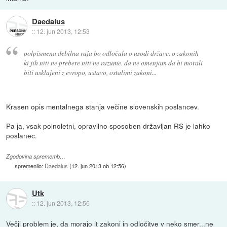
Daedalus
::
12. jun 2013, 12:53
polpismena debilna raja bo odločala o usodi države. o zakonih
ki jih niti ne prebere niti ne razume. da ne omenjam da bi morali
biti usklajeni z evropo, ustavo, ostalimi zakoni...
Krasen opis mentalnega stanja večine slovenskih poslancev.
Pa ja, vsak polnoletni, opravilno sposoben državljan RS je lahko
poslanec.
Zgodovina sprememb…
spremenilo:
Daedalus
(
12. jun 2013 ob 12:56
)
Utk
::
12. jun 2013, 12:56
Večji problem je, da morajo it zakoni in odločitve v neko smer...ne