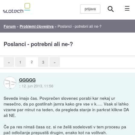
☰
Forum
»
Problemi človeštva
»
Poslanci - potrebni ali ne-?
Poslanci - potrebni ali ne-?
2
«
1
3
»
GGGGG
::
12. jun 2013, 11:56
Seveda imajo čas. Povprečen slovenec porabi kar nekaj ur
mesečno, da po gostilnah jamra kako gre vse v k..... Vsak si lahko
vzame par minut na teden, da pregleda stanje in parkrat klikne DA
ali NE.
Če pa res nimaš časa oz. si ne želiš sodelovati v tem procesu pa
pač odločanje prepustiš drugim, enako kot na volitvah.