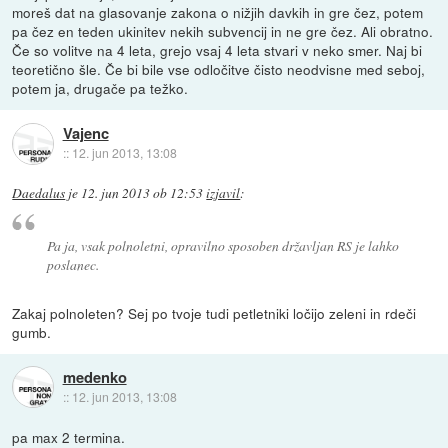
moreš dat na glasovanje zakona o nižjih davkih in gre čez, potem
pa čez en teden ukinitev nekih subvencij in ne gre čez. Ali obratno.
Če so volitve na 4 leta, grejo vsaj 4 leta stvari v neko smer. Naj bi
teoretično šle. Če bi bile vse odločitve čisto neodvisne med seboj,
potem ja, drugače pa težko.
Vajenc
::
12. jun 2013, 13:08
Daedalus
je
12. jun 2013 ob 12:53
izjavil
:
Pa ja, vsak polnoletni, opravilno sposoben državljan RS je lahko
poslanec.
Zakaj polnoleten? Sej po tvoje tudi petletniki ločijo zeleni in rdeči
gumb.
medenko
::
12. jun 2013, 13:08
pa max 2 termina.