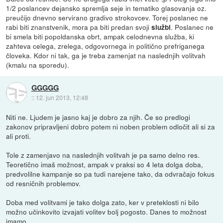
1/2 poslancev dejansko spremlja seje in tematiko glasovanja oz.
preučijo dnevno servirano gradivo strokovcev. Torej poslanec ne
rabi biti znanstvenik, mora pa biti predan svoji
. Poslanec ne
službi
bi smela biti popoldanska obrt, ampak celodnevna služba, ki
zahteva celega, zrelega, odgovornega in politično prefriganega
človeka. Kdor ni tak, ga je treba zamenjat na naslednjih volitvah
(kmalu na sporedu).
GGGGG
::
12. jun 2013, 12:48
Niti ne. Ljudem je jasno kaj je dobro za njih. Če so predlogi
zakonov pripravljeni dobro potem ni noben problem odločit ali si za
ali proti.
Tole z zamenjavo na naslednjih volitvah je pa samo delno res.
Teoretično imaš možnost, ampak v praksi so 4 leta dolga doba,
predvolilne kampanje so pa tudi narejene tako, da odvračajo fokus
od resničnih problemov.
Doba med volitvami je tako dolga zato, ker v preteklosti ni bilo
možno učinkovito izvajati volitev bolj pogosto. Danes to možnost
imamo.