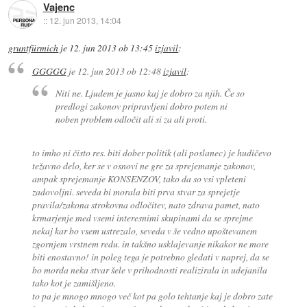
Vajenc
::
12. jun 2013, 14:04
gruntfürmich
je
12. jun 2013 ob 13:45
izjavil
:
GGGGG
je
12. jun 2013 ob 12:48
izjavil
:
Niti ne. Ljudem je jasno kaj je dobro za njih. Če so
predlogi zakonov pripravljeni dobro potem ni
noben problem odločit ali si za ali proti.
to imho ni čisto res. biti dober politik (ali poslanec) je hudičevo
težavno delo, ker se v osnovi ne gre za sprejemanje zakonov,
ampak sprejemanje KONSENZOV, tako da so vsi vpleteni
zadovoljni. seveda bi morala biti prva stvar za sprejetje
pravila/zakona strokovna odločitev, nato zdrava pamet, nato
krmarjenje med vsemi interesnimi skupinami da se sprejme
nekaj kar bo vsem ustrezalo, seveda v še vedno upoštevanem
zgornjem vrstnem redu. in takšno usklajevanje nikakor ne more
biti enostavno! in poleg tega je potrebno gledati v naprej, da se
bo morda neka stvar šele v prihodnosti realizirala in udejanila
tako kot je zamišljeno.
to pa je mnogo mnogo več kot pa golo tehtanje kaj je dobro zate