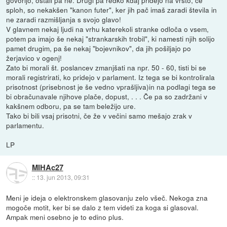
govorijo, ostali pa ne. Drugi pa redko kdaj pridejo na vrsto, če
sploh, so nekakšen "kanon futer", ker jih pač imaš zaradi števila in
ne zaradi razmišljanja s svojo glavo!
V glavnem nekaj ljudi na vrhu katerekoli stranke odloča o vsem,
potem pa imajo še nekaj "strankarskih trobil", ki namesti njih solijo
pamet drugim, pa še nekaj "bojevnikov", da jih pošiljajo po
žerjavico v ogenj!
Zato bi morali št. poslancev zmanjšati na npr. 50 - 60, tisti bi se
morali registrirati, ko pridejo v parlament. Iz tega se bi kontrolirala
prisotnost (prisebnost je še vedno vprašljiva)in na podlagi tega se
bi obračunavale njihove plače, dopust, . . . Če pa so zadržani v
kakšnem odboru, pa se tam beležijo ure.
Tako bi bili vsaj prisotni, če že v večini samo mešajo zrak v
parlamentu.
LP
MIHAc27
::
13. jun 2013, 09:31
Meni je ideja o elektronskem glasovanju zelo všeč. Nekoga zna
mogoče motit, ker bi se dalo z tem videti za koga si glasoval.
Ampak meni osebno je to edino plus.