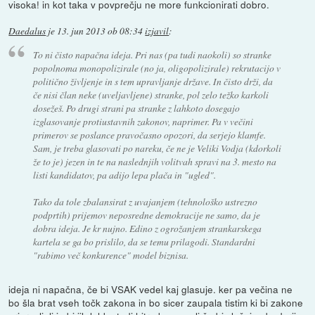
visoka! in kot taka v povprečju ne more funkcionirati dobro.
Daedalus
je
13. jun 2013 ob 08:34
izjavil
:
To ni čisto napačna ideja. Pri nas (pa tudi naokoli) so stranke
popolnoma monopolizirale (no ja, oligopolizirale) rekrutacijo v
politično življenje in s tem upravljanje države. In čisto drži, da
če nisi član neke (uveljavljene) stranke, pol zelo težko karkoli
dosežeš. Po drugi strani pa stranke z lahkoto dosegajo
izglasovanje protiustavnih zakonov, naprimer. Pa v večini
primerov se poslance pravočasno opozori, da serjejo klamfe.
Sam, je treba glasovati po nareku, če ne je Veliki Vodja (kdorkoli
že to je) jezen in te na naslednjih volitvah spravi na 3. mesto na
listi kandidatov, pa adijo lepa plača in "ugled".
Tako da tole zbalansirat z uvajanjem (tehnološko ustrezno
podprtih) prijemov neposredne demokracije ne samo, da je
dobra ideja. Je kr nujno. Edino z ogrožanjem strankarskega
kartela se ga bo prislilo, da se temu prilagodi. Standardni
"rabimo več konkurence" model biznisa.
ideja ni napačna, če bi VSAK vedel kaj glasuje. ker pa večina ne
bo šla brat vseh točk zakona in bo sicer zaupala tistim ki bi zakone