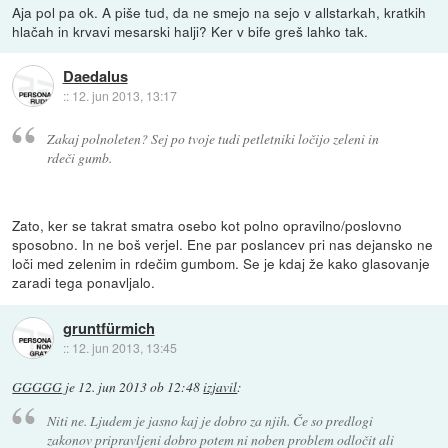
Aja pol pa ok. A piše tud, da ne smejo na sejo v allstarkah, kratkih
hlačah in krvavi mesarski halji? Ker v bife greš lahko tak.
Daedalus
::
12. jun 2013, 13:17
Zakaj polnoleten? Sej po tvoje tudi petletniki ločijo zeleni in
rdeči gumb.
Zato, ker se takrat smatra osebo kot polno opravilno/poslovno
sposobno. In ne boš verjel. Ene par poslancev pri nas dejansko ne
loči med zelenim in rdečim gumbom. Se je kdaj že kako glasovanje
zaradi tega ponavljalo.
gruntfürmich
::
12. jun 2013, 13:45
GGGGG
je
12. jun 2013 ob 12:48
izjavil
:
Niti ne. Ljudem je jasno kaj je dobro za njih. Če so predlogi
zakonov pripravljeni dobro potem ni noben problem odločit ali