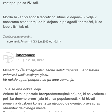
zastopa, pa so živi fail.
Morda bi kar prilagodili teoretično situacijo dejanski - volje v
nasprotno smer, torej, da bi dejansko prilagodili teoretični, ki se
lepo sliši, itak ni.
Zgodovina sprememb…
spremenil:
Aston_11
(
13. jun 2013 ob 10:41
)
innerspace
::
13. jun 2013, 10:45
MIHAc27>
Če zmagovalec začne delati traparije... enostavno
zahtevaš umik svojega glasu.
Ko nekdo zgubi podporo se ga lepo zamenja.
To je se ena dobra ideja.
Ankete bi tako postale brezpredmetne(itak so), saj bi se vsakemu
politiku dnevno preminjala bilansa popularnosti, ki bi hkrati
pomenila druzbeni konsenz za njegovo delovanje, pravzaprav
ohranitev delovnega mesta.