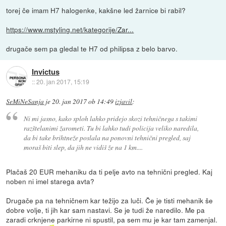
torej če imam H7 halogenke, kakšne led žarnice bi rabil?
https://www.mstyling.net/kategorije/Zar...
drugače sem pa gledal te H7 od philipsa z belo barvo.
Invictus
::
20. jan 2017, 15:19
SeMiNeSanja
je
20. jan 2017 ob 14:49
izjavil
:
Ni mi jasno, kako sploh lahko pridejo skozi tehničnega s takimi
razštelanimi žarometi. Tu bi lahko tudi policija veliko naredila,
da bi take brihtneže poslala na ponovni tehnični pregled, saj
moraš biti slep, da jih ne vidiš že na 1 km....
Plačaš 20 EUR mehaniku da ti pelje avto na tehnični pregled. Kaj
noben ni imel starega avta?
Drugače pa na tehničnem kar težijo za luči. Če je tisti mehanik še
dobre volje, ti jih kar sam nastavi. Se je tudi že naredilo. Me pa
zaradi crknjene parkirne ni spustil, pa sem mu je kar tam zamenjal.