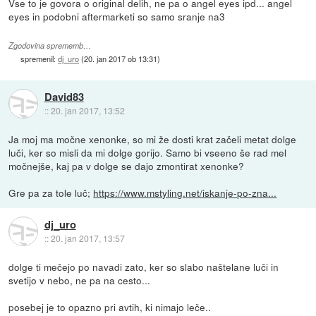
Vse to je govora o original delih, ne pa o angel eyes ipd... angel
eyes in podobni aftermarketi so samo sranje na3
Zgodovina sprememb…
spremenil:
dj_uro
(
20. jan 2017 ob 13:31
)
David83
::
20. jan 2017, 13:52
Ja moj ma močne xenonke, so mi že dosti krat začeli metat dolge
luči, ker so misli da mi dolge gorijo. Samo bi vseeno še rad mel
močnejše, kaj pa v dolge se dajo zmontirat xenonke?
Gre pa za tole luč;
https://www.mstyling.net/iskanje-po-zna...
dj_uro
::
20. jan 2017, 13:57
dolge ti mečejo po navadi zato, ker so slabo naštelane luči in
svetijo v nebo, ne pa na cesto...
posebej je to opazno pri avtih, ki nimajo leče..