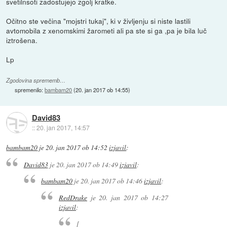
svetilnsoti zadostujejo zgolj kratke.
Očitno ste večina "mojstri tukaj", ki v življenju si niste lastili
avtomobila z xenomskimi žarometi ali pa ste si ga ,pa je bila luč
iztrošena.
Lp
Zgodovina sprememb…
spremenilo:
bambam20
(
20. jan 2017 ob 14:55
)
David83
::
20. jan 2017, 14:57
bambam20
je
20. jan 2017 ob 14:52
izjavil
:
David83
je
20. jan 2017 ob 14:49
izjavil
:
bambam20
je
20. jan 2017 ob 14:46
izjavil
:
RedDrake
je
20. jan 2017 ob 14:27
izjavil
:
[