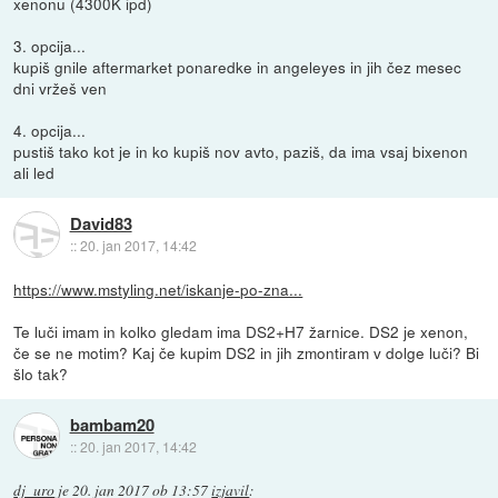
xenonu (4300K ipd)
3. opcija...
kupiš gnile aftermarket ponaredke in angeleyes in jih čez mesec
dni vržeš ven
4. opcija...
pustiš tako kot je in ko kupiš nov avto, paziš, da ima vsaj bixenon
ali led
David83
::
20. jan 2017, 14:42
https://www.mstyling.net/iskanje-po-zna...
Te luči imam in kolko gledam ima DS2+H7 žarnice. DS2 je xenon,
če se ne motim? Kaj če kupim DS2 in jih zmontiram v dolge luči? Bi
šlo tak?
bambam20
::
20. jan 2017, 14:42
dj_uro
je
20. jan 2017 ob 13:57
izjavil
: