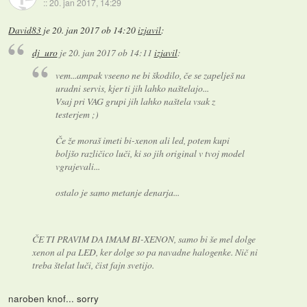
::
20. jan 2017, 14:29
David83
je
20. jan 2017 ob 14:20
izjavil
:
dj_uro
je
20. jan 2017 ob 14:11
izjavil
:
vem...ampak vseeno ne bi škodilo, če se zapelješ na
uradni servis, kjer ti jih lahko naštelajo...
Vsaj pri VAG grupi jih lahko naštela vsak z
testerjem ;)
Če že moraš imeti bi-xenon ali led, potem kupi
boljšo različico luči, ki so jih original v tvoj model
vgrajevali...
ostalo je samo metanje denarja...
ČE TI PRAVIM DA IMAM BI-XENON, samo bi še mel dolge
xenon al pa LED, ker dolge so pa navadne halogenke. Nič ni
treba štelat luči, čist fajn svetijo.
naroben knof... sorry