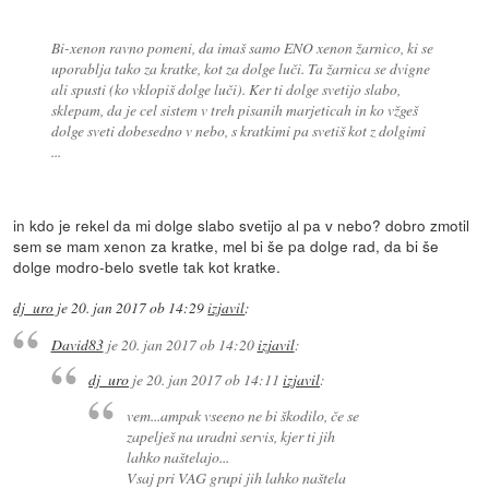
Bi-xenon ravno pomeni, da imaš samo ENO xenon žarnico, ki se
uporablja tako za kratke, kot za dolge luči. Ta žarnica se dvigne
ali spusti (ko vklopiš dolge luči). Ker ti dolge svetijo slabo,
sklepam, da je cel sistem v treh pisanih marjeticah in ko vžgeš
dolge sveti dobesedno v nebo, s kratkimi pa svetiš kot z dolgimi
...
in kdo je rekel da mi dolge slabo svetijo al pa v nebo? dobro zmotil
sem se mam xenon za kratke, mel bi še pa dolge rad, da bi še
dolge modro-belo svetle tak kot kratke.
dj_uro
je
20. jan 2017 ob 14:29
izjavil
:
David83
je
20. jan 2017 ob 14:20
izjavil
:
dj_uro
je
20. jan 2017 ob 14:11
izjavil
:
vem...ampak vseeno ne bi škodilo, če se
zapelješ na uradni servis, kjer ti jih
lahko naštelajo...
Vsaj pri VAG grupi jih lahko naštela