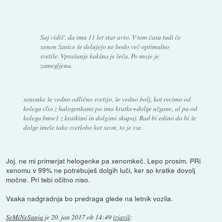
Saj vidiš', da ima 11 let star avto. V tem času tudi če
xenon žanice še delujejo ne bodo več optimalno
svetile. Vprašanje kakšna je leča. Po moje je
zamegljena.
xenonke še vedno odlično svetijo, še vedno bolj, kot recimo od
kolega clio z halogenkami pa ima kratke+dolge užgane, al pa od
kolega bmw1 z kratkimi in dolgimi skupaj. Rad bi edino da bi še
dolge imele tako svetlobo kot xeon, to je vse.
Joj. ne mi primerjat helogenke pa xenomkeč. Lepo prosim. PRi
xenomu v 99% ne potrebuješ dolgih luči, ker so kratke dovolj
močne. Pri tebi očitno niso.
Vsaka nadgradnja bo predraga glede na letnik vozila.
SeMiNeSanja
je
20. jan 2017 ob 14:49
izjavil
: