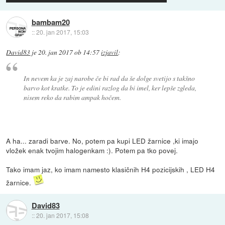
bambam20
::
20. jan 2017, 15:03
David83
je
20. jan 2017 ob 14:57
izjavil
:
In nevem ka je zaj narobe če bi rad da še dolge svetijo s takšno
barvo kot kratke. To je edini razlog da bi imel, ker lepše zgleda,
nisem reko da rabim ampak hočem.
A ha... zaradi barve. No, potem pa kupi LED žarnice ,ki imajo
vložek enak tvojim halogenkam :). Potem pa tko povej.
Tako imam jaz, ko imam namesto klasičnih H4 pozicijskih , LED H4
žarnice.
David83
::
20. jan 2017, 15:08