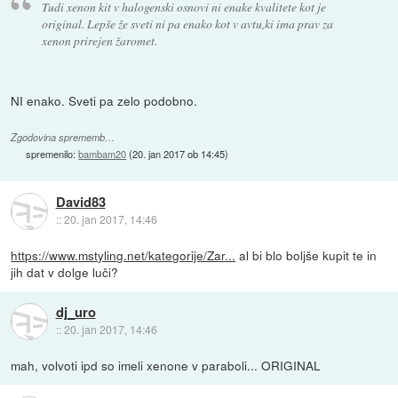
Tudi xenon kit v halogenski osnovi ni enake kvalitete kot je
original. Lepše že sveti ni pa enako kot v avtu,ki ima prav za
xenon prirejen žaromet.
NI enako. Sveti pa zelo podobno.
Zgodovina sprememb…
spremenilo:
bambam20
(
20. jan 2017 ob 14:45
)
David83
::
20. jan 2017, 14:46
https://www.mstyling.net/kategorije/Zar...
al bi blo boljše kupit te in
jih dat v dolge luči?
dj_uro
::
20. jan 2017, 14:46
mah, volvoti ipd so imeli xenone v paraboli... ORIGINAL