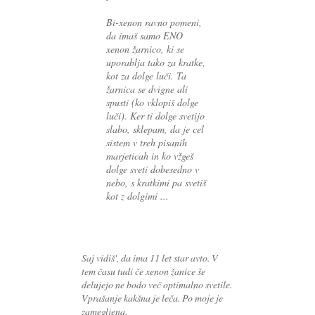
Bi-xenon ravno pomeni,
da imaš samo ENO
xenon žarnico, ki se
uporablja tako za kratke,
kot za dolge luči. Ta
žarnica se dvigne ali
spusti (ko vklopiš dolge
luči). Ker ti dolge svetijo
slabo, sklepam, da je cel
sistem v treh pisanih
marjeticah in ko vžgeš
dolge sveti dobesedno v
nebo, s kratkimi pa svetiš
kot z dolgimi ...
Saj vidiš', da ima 11 let star avto. V
tem času tudi če xenon žanice še
delujejo ne bodo več optimalno svetile.
Vprašanje kakšna je leča. Po moje je
zamegljena.