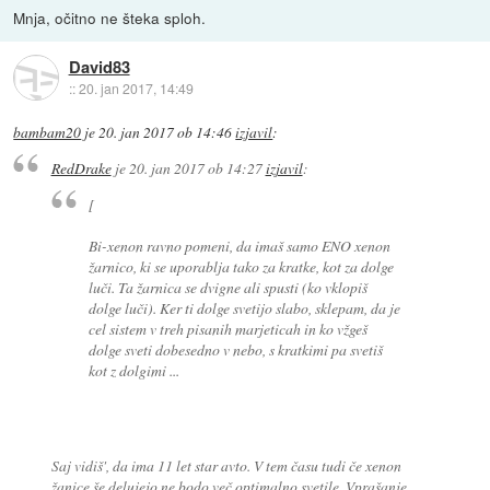
Mnja, očitno ne šteka sploh.
David83
::
20. jan 2017, 14:49
bambam20
je
20. jan 2017 ob 14:46
izjavil
:
RedDrake
je
20. jan 2017 ob 14:27
izjavil
:
[
Bi-xenon ravno pomeni, da imaš samo ENO xenon
žarnico, ki se uporablja tako za kratke, kot za dolge
luči. Ta žarnica se dvigne ali spusti (ko vklopiš
dolge luči). Ker ti dolge svetijo slabo, sklepam, da je
cel sistem v treh pisanih marjeticah in ko vžgeš
dolge sveti dobesedno v nebo, s kratkimi pa svetiš
kot z dolgimi ...
Saj vidiš', da ima 11 let star avto. V tem času tudi če xenon
žanice še delujejo ne bodo več optimalno svetile. Vprašanje