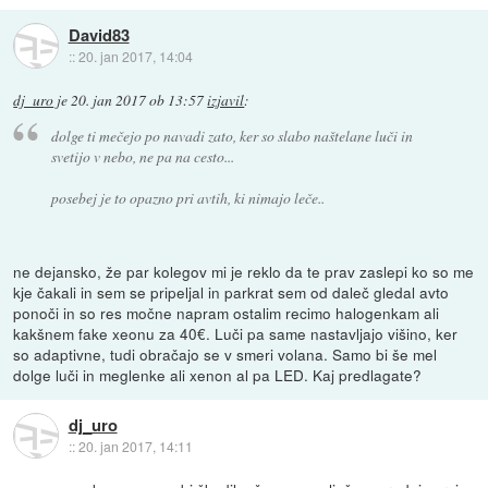
David83
::
20. jan 2017, 14:04
dj_uro
je
20. jan 2017 ob 13:57
izjavil
:
dolge ti mečejo po navadi zato, ker so slabo naštelane luči in
svetijo v nebo, ne pa na cesto...
posebej je to opazno pri avtih, ki nimajo leče..
ne dejansko, že par kolegov mi je reklo da te prav zaslepi ko so me
kje čakali in sem se pripeljal in parkrat sem od daleč gledal avto
ponoči in so res močne napram ostalim recimo halogenkam ali
kakšnem fake xeonu za 40€. Luči pa same nastavljajo višino, ker
so adaptivne, tudi obračajo se v smeri volana. Samo bi še mel
dolge luči in meglenke ali xenon al pa LED. Kaj predlagate?
dj_uro
::
20. jan 2017, 14:11