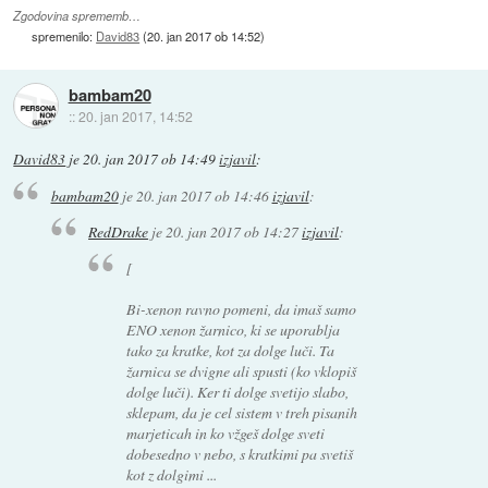
Zgodovina sprememb…
spremenilo:
David83
(
20. jan 2017 ob 14:52
)
bambam20
::
20. jan 2017, 14:52
David83
je
20. jan 2017 ob 14:49
izjavil
:
bambam20
je
20. jan 2017 ob 14:46
izjavil
:
RedDrake
je
20. jan 2017 ob 14:27
izjavil
:
[
Bi-xenon ravno pomeni, da imaš samo
ENO xenon žarnico, ki se uporablja
tako za kratke, kot za dolge luči. Ta
žarnica se dvigne ali spusti (ko vklopiš
dolge luči). Ker ti dolge svetijo slabo,
sklepam, da je cel sistem v treh pisanih
marjeticah in ko vžgeš dolge sveti
dobesedno v nebo, s kratkimi pa svetiš
kot z dolgimi ...