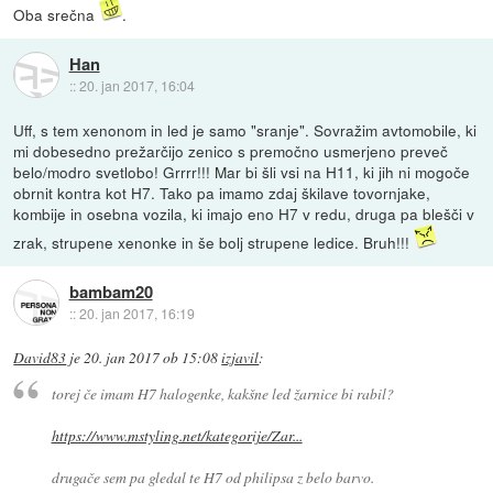
Oba srečna
.
Han
::
20. jan 2017, 16:04
Uff, s tem xenonom in led je samo "sranje". Sovražim avtomobile, ki
mi dobesedno prežarčijo zenico s premočno usmerjeno preveč
belo/modro svetlobo! Grrrr!!! Mar bi šli vsi na H11, ki jih ni mogoče
obrnit kontra kot H7. Tako pa imamo zdaj škilave tovornjake,
kombije in osebna vozila, ki imajo eno H7 v redu, druga pa blešči v
zrak, strupene xenonke in še bolj strupene ledice. Bruh!!!
bambam20
::
20. jan 2017, 16:19
David83
je
20. jan 2017 ob 15:08
izjavil
:
torej če imam H7 halogenke, kakšne led žarnice bi rabil?
https://www.mstyling.net/kategorije/Zar...
drugače sem pa gledal te H7 od philipsa z belo barvo.