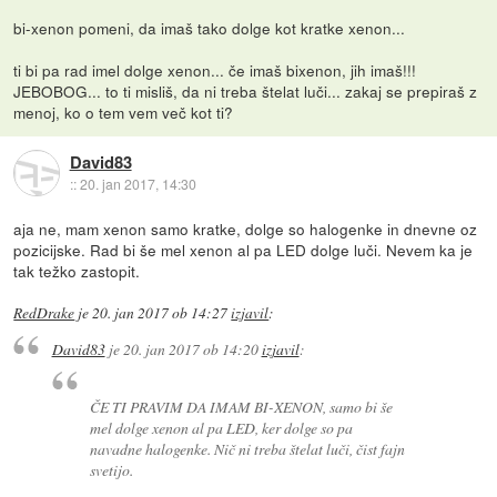
bi-xenon pomeni, da imaš tako dolge kot kratke xenon...
ti bi pa rad imel dolge xenon... če imaš bixenon, jih imaš!!!
JEBOBOG... to ti misliš, da ni treba štelat luči... zakaj se prepiraš z
menoj, ko o tem vem več kot ti?
David83
::
20. jan 2017, 14:30
aja ne, mam xenon samo kratke, dolge so halogenke in dnevne oz
pozicijske. Rad bi še mel xenon al pa LED dolge luči. Nevem ka je
tak težko zastopit.
RedDrake
je
20. jan 2017 ob 14:27
izjavil
:
David83
je
20. jan 2017 ob 14:20
izjavil
:
ČE TI PRAVIM DA IMAM BI-XENON, samo bi še
mel dolge xenon al pa LED, ker dolge so pa
navadne halogenke. Nič ni treba štelat luči, čist fajn
svetijo.