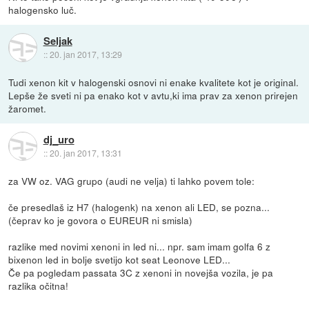
halogensko luč.
Seljak
::
20. jan 2017, 13:29
Tudi xenon kit v halogenski osnovi ni enake kvalitete kot je original.
Lepše že sveti ni pa enako kot v avtu,ki ima prav za xenon prirejen
žaromet.
dj_uro
::
20. jan 2017, 13:31
za VW oz. VAG grupo (audi ne velja) ti lahko povem tole:
če presedlaš iz H7 (halogenk) na xenon ali LED, se pozna...
(čeprav ko je govora o EUREUR ni smisla)
razlike med novimi xenoni in led ni... npr. sam imam golfa 6 z
bixenon led in bolje svetijo kot seat Leonove LED...
Če pa pogledam passata 3C z xenoni in novejša vozila, je pa
razlika očitna!