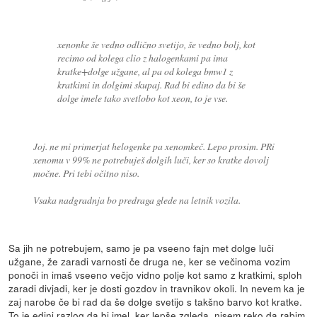
xenonke še vedno odlično svetijo, še vedno bolj, kot
recimo od kolega clio z halogenkami pa ima
kratke+dolge užgane, al pa od kolega bmw1 z
kratkimi in dolgimi skupaj. Rad bi edino da bi še
dolge imele tako svetlobo kot xeon, to je vse.
Joj. ne mi primerjat helogenke pa xenomkeč. Lepo prosim. PRi
xenomu v 99% ne potrebuješ dolgih luči, ker so kratke dovolj
močne. Pri tebi očitno niso.
Vsaka nadgradnja bo predraga glede na letnik vozila.
Sa jih ne potrebujem, samo je pa vseeno fajn met dolge luči
užgane, že zaradi varnosti če druga ne, ker se večinoma vozim
ponoči in imaš vseeno večjo vidno polje kot samo z kratkimi, sploh
zaradi divjadi, ker je dosti gozdov in travnikov okoli. In nevem ka je
zaj narobe če bi rad da še dolge svetijo s takšno barvo kot kratke.
To je edini razlog da bi imel, ker lepše zgleda, nisem reko da rabim