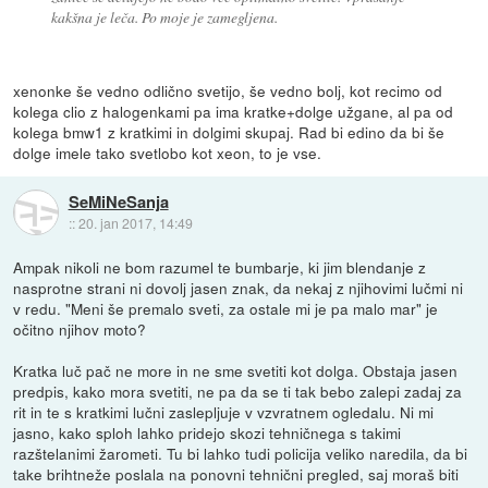
kakšna je leča. Po moje je zamegljena.
xenonke še vedno odlično svetijo, še vedno bolj, kot recimo od
kolega clio z halogenkami pa ima kratke+dolge užgane, al pa od
kolega bmw1 z kratkimi in dolgimi skupaj. Rad bi edino da bi še
dolge imele tako svetlobo kot xeon, to je vse.
SeMiNeSanja
::
20. jan 2017, 14:49
Ampak nikoli ne bom razumel te bumbarje, ki jim blendanje z
nasprotne strani ni dovolj jasen znak, da nekaj z njihovimi lučmi ni
v redu. "Meni še premalo sveti, za ostale mi je pa malo mar" je
očitno njihov moto?
Kratka luč pač ne more in ne sme svetiti kot dolga. Obstaja jasen
predpis, kako mora svetiti, ne pa da se ti tak bebo zalepi zadaj za
rit in te s kratkimi lučni zaslepljuje v vzvratnem ogledalu. Ni mi
jasno, kako sploh lahko pridejo skozi tehničnega s takimi
razštelanimi žarometi. Tu bi lahko tudi policija veliko naredila, da bi
take brihtneže poslala na ponovni tehnični pregled, saj moraš biti