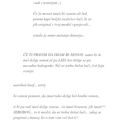
vsak z testerjem ;)
Če že moraš imeti bi-xenon ali led,
potem kupi boljšo različico luči, ki so
jih original v tvoj model vgrajevali...
ostalo je samo metanje denarja...
ČE TI PRAVIM DA IMAM BI-XENON, samo bi še
mel dolge xenon al pa LED, ker dolge so pa
navadne halogenke. Nič ni treba štelat luči, čist fajn
svetijo.
naroben knof... sorry
bi-xenon pomeni, da imaš tako dolge kot kratke xenon...
ti bi pa rad imel dolge xenon... če imaš bixenon, jih imaš!!!
JEBOBOG... to ti misliš, da ni treba štelat luči... zakaj se
prepiraš z menoj, ko o tem vem več kot ti?