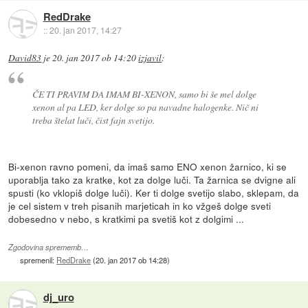
RedDrake
::
20. jan 2017, 14:27
David83
je
20. jan 2017 ob 14:20
izjavil
:
ČE TI PRAVIM DA IMAM BI-XENON, samo bi še mel dolge
xenon al pa LED, ker dolge so pa navadne halogenke. Nič ni
treba štelat luči, čist fajn svetijo.
Bi-xenon ravno pomeni, da imaš samo ENO xenon žarnico, ki se
uporablja tako za kratke, kot za dolge luči. Ta žarnica se dvigne ali
spusti (ko vklopiš dolge luči). Ker ti dolge svetijo slabo, sklepam, da
je cel sistem v treh pisanih marjeticah in ko vžgeš dolge sveti
dobesedno v nebo, s kratkimi pa svetiš kot z dolgimi ...
Zgodovina sprememb…
spremenil:
RedDrake
(
20. jan 2017 ob 14:28
)
dj_uro