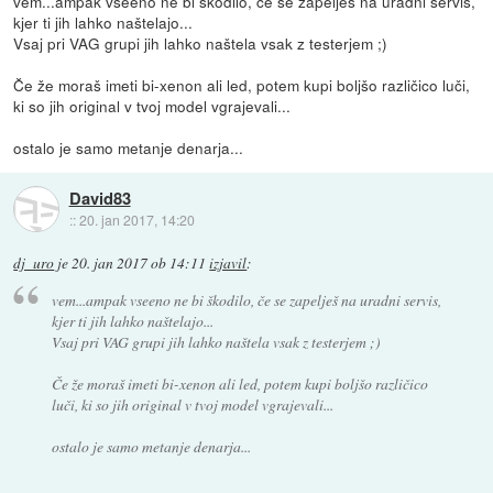
vem...ampak vseeno ne bi škodilo, če se zapelješ na uradni servis,
kjer ti jih lahko naštelajo...
Vsaj pri VAG grupi jih lahko naštela vsak z testerjem ;)
Če že moraš imeti bi-xenon ali led, potem kupi boljšo različico luči,
ki so jih original v tvoj model vgrajevali...
ostalo je samo metanje denarja...
David83
::
20. jan 2017, 14:20
dj_uro
je
20. jan 2017 ob 14:11
izjavil
:
vem...ampak vseeno ne bi škodilo, če se zapelješ na uradni servis,
kjer ti jih lahko naštelajo...
Vsaj pri VAG grupi jih lahko naštela vsak z testerjem ;)
Če že moraš imeti bi-xenon ali led, potem kupi boljšo različico
luči, ki so jih original v tvoj model vgrajevali...
ostalo je samo metanje denarja...