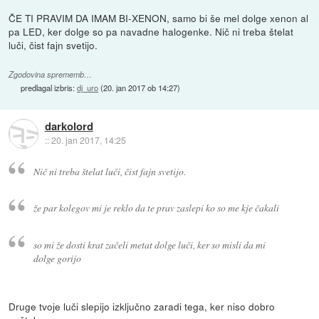
ČE TI PRAVIM DA IMAM BI-XENON, samo bi še mel dolge xenon al
pa LED, ker dolge so pa navadne halogenke. Nič ni treba štelat
luči, čist fajn svetijo.
Zgodovina sprememb…
predlagal izbris:
dj_uro
(
20. jan 2017 ob 14:27
)
darkolord
::
20. jan 2017, 14:25
Nič ni treba štelat luči, čist fajn svetijo.
že par kolegov mi je reklo da te prav zaslepi ko so me kje čakali
so mi že dosti krat začeli metat dolge luči, ker so misli da mi
dolge gorijo
Druge tvoje luči slepijo izključno zaradi tega, ker niso dobro