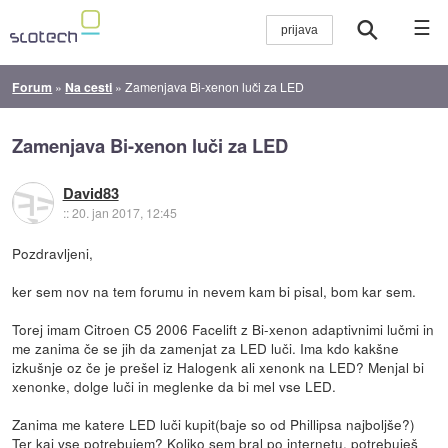
☰
Forum
»
Na cesti
»
Zamenjava Bi-xenon luči za LED
Zamenjava Bi-xenon luči za LED
David83
::
20. jan 2017, 12:45
Pozdravljeni,
ker sem nov na tem forumu in nevem kam bi pisal, bom kar sem.
Torej imam Citroen C5 2006 Facelift z Bi-xenon adaptivnimi lučmi in
me zanima če se jih da zamenjat za LED luči. Ima kdo kakšne
izkušnje oz če je prešel iz Halogenk ali xenonk na LED? Menjal bi
xenonke, dolge luči in meglenke da bi mel vse LED.
Zanima me katere LED luči kupit(baje so od Phillipsa najboljše?)
Ter kaj vse potrebujem? Koliko sem bral po internetu, potrebuješ