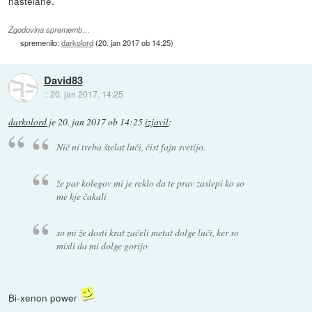
naštelane.
Zgodovina sprememb…
spremenilo:
darkolord
(
20. jan 2017 ob 14:25
)
David83
::
20. jan 2017, 14:25
darkolord
je
20. jan 2017 ob 14:25
izjavil
:
Nič ni treba štelat luči, čist fajn svetijo.
že par kolegov mi je reklo da te prav zaslepi ko so
me kje čakali
so mi že dosti krat začeli metat dolge luči, ker so
misli da mi dolge gorijo
Bi-xenon power