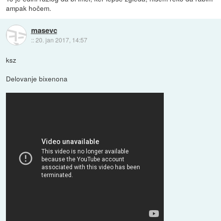
ampak hočem.
masevc
::
20. jan 2017, 14:57
ksz
Delovanje bixenona