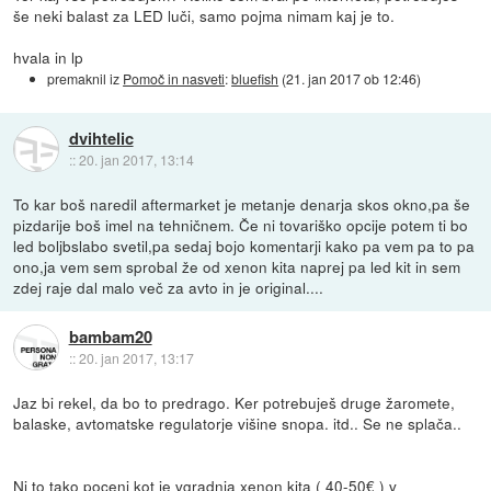
še neki balast za LED luči, samo pojma nimam kaj je to.
hvala in lp
premaknil iz
Pomoč in nasveti
:
bluefish
(
21. jan 2017 ob 12:46
)
dvihtelic
::
20. jan 2017, 13:14
To kar boš naredil aftermarket je metanje denarja skos okno,pa še
pizdarije boš imel na tehničnem. Če ni tovariško opcije potem ti bo
led boljbslabo svetil,pa sedaj bojo komentarji kako pa vem pa to pa
ono,ja vem sem sprobal že od xenon kita naprej pa led kit in sem
zdej raje dal malo več za avto in je original....
bambam20
::
20. jan 2017, 13:17
Jaz bi rekel, da bo to predrago. Ker potrebuješ druge žaromete,
balaske, avtomatske regulatorje višine snopa. itd.. Se ne splača..
Ni to tako poceni kot je vgradnja xenon kita ( 40-50€ ) v