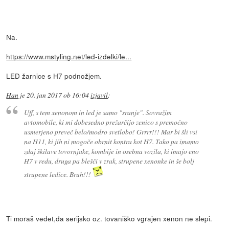
Na.
https://www.mstyling.net/led-izdelki/le...
LED žarnice s H7 podnožjem.
Han
je
20. jan 2017 ob 16:04
izjavil
:
Uff, s tem xenonom in led je samo "sranje". Sovražim
avtomobile, ki mi dobesedno prežarčijo zenico s premočno
usmerjeno preveč belo/modro svetlobo! Grrrr!!! Mar bi šli vsi
na H11, ki jih ni mogoče obrnit kontra kot H7. Tako pa imamo
zdaj škilave tovornjake, kombije in osebna vozila, ki imajo eno
H7 v redu, druga pa blešči v zrak, strupene xenonke in še bolj
strupene ledice. Bruh!!!
Ti moraš vedet,da serijsko oz. tovaniško vgrajen xenon ne slepi.