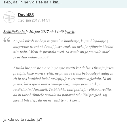
slep, da jih ne vidiš že na 1 km....
David83
::
20. jan 2017, 14:51
SeMiNeSanja
je
20. jan 2017 ob 14:49
izjavil
:
Ampak nikoli ne bom razumel te bumbarje, ki jim blendanje z
nasprotne strani ni dovolj jasen znak, da nekaj z njihovimi lučmi
ni v redu. "Meni še premalo sveti, za ostale mi je pa malo mar"
je očitno njihov moto?
Kratka luč pač ne more in ne sme svetiti kot dolga. Obstaja jasen
predpis, kako mora svetiti, ne pa da se ti tak bebo zalepi zadaj za
rit in te s kratkimi lučni zaslepljuje v vzvratnem ogledalu. Ni mi
jasno, kako sploh lahko pridejo skozi tehničnega s takimi
razštelanimi žarometi. Tu bi lahko tudi policija veliko naredila,
da bi take brihtneže poslala na ponovni tehnični pregled, saj
moraš biti slep, da jih ne vidiš že na 1 km....
ja kdo se te razburja?