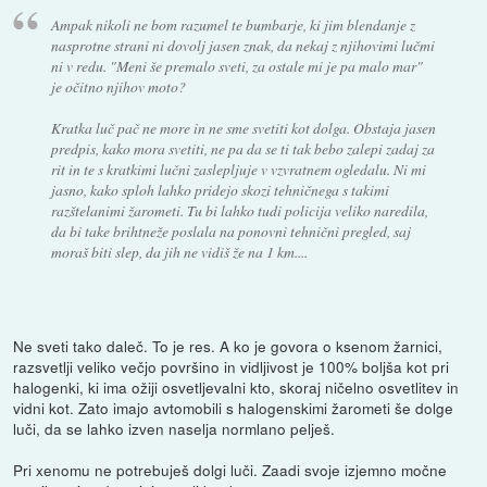
Ampak nikoli ne bom razumel te bumbarje, ki jim blendanje z
nasprotne strani ni dovolj jasen znak, da nekaj z njihovimi lučmi
ni v redu. "Meni še premalo sveti, za ostale mi je pa malo mar"
je očitno njihov moto?
Kratka luč pač ne more in ne sme svetiti kot dolga. Obstaja jasen
predpis, kako mora svetiti, ne pa da se ti tak bebo zalepi zadaj za
rit in te s kratkimi lučni zaslepljuje v vzvratnem ogledalu. Ni mi
jasno, kako sploh lahko pridejo skozi tehničnega s takimi
razštelanimi žarometi. Tu bi lahko tudi policija veliko naredila,
da bi take brihtneže poslala na ponovni tehnični pregled, saj
moraš biti slep, da jih ne vidiš že na 1 km....
Ne sveti tako daleč. To je res. A ko je govora o ksenom žarnici,
razsvetlji veliko večjo površino in vidljivost je 100% boljša kot pri
halogenki, ki ima ožiji osvetljevalni kto, skoraj ničelno osvetlitev in
vidni kot. Zato imajo avtomobili s halogenskimi žarometi še dolge
luči, da se lahko izven naselja normlano pelješ.
Pri xenomu ne potrebuješ dolgi luči. Zaadi svoje izjemno močne