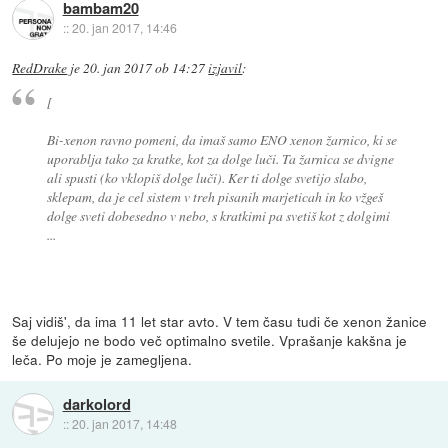
bambam20
::
20. jan 2017, 14:46
RedDrake
je
20. jan 2017 ob 14:27
izjavil
:
[
Bi-xenon ravno pomeni, da imaš samo ENO xenon žarnico, ki se
uporablja tako za kratke, kot za dolge luči. Ta žarnica se dvigne
ali spusti (ko vklopiš dolge luči). Ker ti dolge svetijo slabo,
sklepam, da je cel sistem v treh pisanih marjeticah in ko vžgeš
dolge sveti dobesedno v nebo, s kratkimi pa svetiš kot z dolgimi
...
Saj vidiš', da ima 11 let star avto. V tem času tudi če xenon žanice
še delujejo ne bodo več optimalno svetile. Vprašanje kakšna je
leča. Po moje je zamegljena.
darkolord
::
20. jan 2017, 14:48