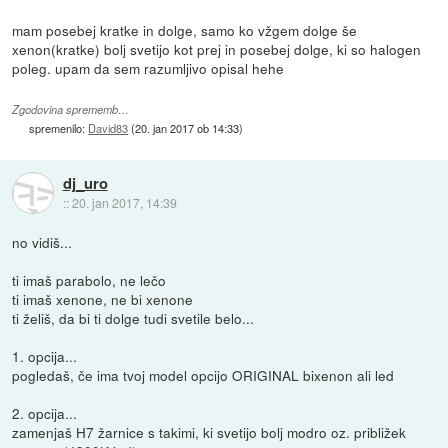
mam posebej kratke in dolge, samo ko vžgem dolge še
xenon(kratke) bolj svetijo kot prej in posebej dolge, ki so halogen
poleg. upam da sem razumljivo opisal hehe
Zgodovina sprememb…
spremenilo:
David83
(
20. jan 2017 ob 14:33
)
dj_uro
::
20. jan 2017, 14:39
no vidiš...
ti imaš parabolo, ne lečo
ti imaš xenone, ne bi xenone
ti želiš, da bi ti dolge tudi svetile belo...
1. opcija...
pogledaš, če ima tvoj model opcijo ORIGINAL bixenon ali led
2. opcija...
zamenjaš H7 žarnice s takimi, ki svetijo bolj modro oz. približek