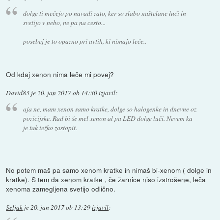
dolge ti mečejo po navadi zato, ker so slabo naštelane luči in
svetijo v nebo, ne pa na cesto...
posebej je to opazno pri avtih, ki nimajo leče..
Od kdaj xenon nima leče mi povej?
David83
je
20. jan 2017 ob 14:30
izjavil
:
aja ne, mam xenon samo kratke, dolge so halogenke in dnevne oz
pozicijske. Rad bi še mel xenon al pa LED dolge luči. Nevem ka
je tak težko zastopit.
No potem maš pa samo xenom kratke in nimaš bi-xenom ( dolge in
kratke). S tem da xenom kratke , če žarnice niso izstrošene, leča
xenoma zamegljena svetijo odlično.
Seljak
je
20. jan 2017 ob 13:29
izjavil
: