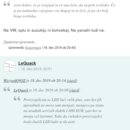
sveti dobro, če je original in če ima lečo, da razprši svetlobo. Če
je pa naknadno vgrajeno vse skupaj in ni leče, je pa res bolj
boga svetloba.
Na VW, oplu in suzukiju ni bohvekaj. Na yamahi tudi ne.
Zgodovina sprememb…
spremenilo:
krucymucy
(
18. dec 2019 ob 20:45
)
LeQuack
::
18. dec 2019, 20:51
WizzardOfOZ
je
18. dec 2019 ob 20:14
izjavil
:
LeQuack
je
18. dec 2019 ob 20:08
izjavil
:
Proizvajalcem so LED luči velik plus, zato ker jih
uporabnik ne mora sam menjati, menjava pa stane
na uradnih servisih slabih 1.000 EUR, zato ker se
menja cel žaromet. Tako da vsekakor proizvajalci
bodo tlačili LED kukr se da notr.