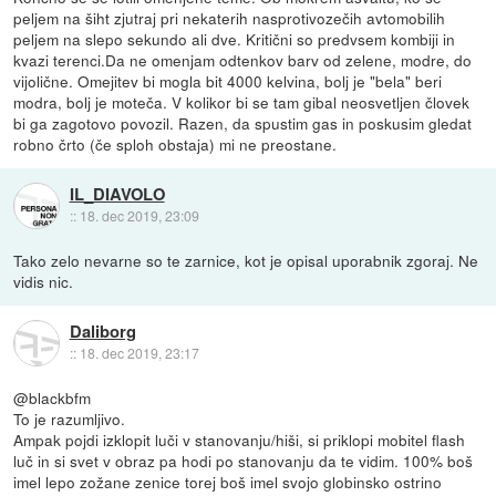
peljem na šiht zjutraj pri nekaterih nasprotivozečih avtomobilih
peljem na slepo sekundo ali dve. Kritični so predvsem kombiji in
kvazi terenci.Da ne omenjam odtenkov barv od zelene, modre, do
vijolične. Omejitev bi mogla bit 4000 kelvina, bolj je "bela" beri
modra, bolj je moteča. V kolikor bi se tam gibal neosvetljen človek
bi ga zagotovo povozil. Razen, da spustim gas in poskusim gledat
robno črto (če sploh obstaja) mi ne preostane.
IL_DIAVOLO
::
18. dec 2019, 23:09
Tako zelo nevarne so te zarnice, kot je opisal uporabnik zgoraj. Ne
vidis nic.
Daliborg
::
18. dec 2019, 23:17
@blackbfm
To je razumljivo.
Ampak pojdi izklopit luči v stanovanju/hiši, si priklopi mobitel flash
luč in si svet v obraz pa hodi po stanovanju da te vidim. 100% boš
imel lepo zožane zenice torej boš imel svojo globinsko ostrino