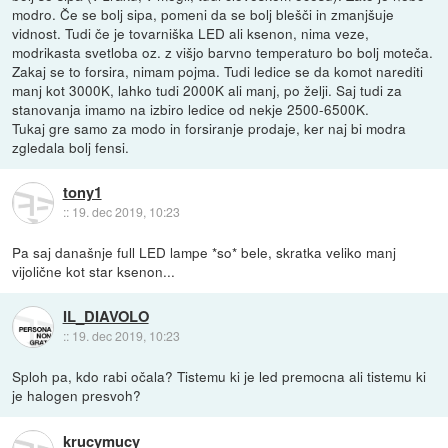
modro. Če se bolj sipa, pomeni da se bolj blešči in zmanjšuje
vidnost. Tudi če je tovarniška LED ali ksenon, nima veze,
modrikasta svetloba oz. z višjo barvno temperaturo bo bolj moteča.
Zakaj se to forsira, nimam pojma. Tudi ledice se da komot narediti
manj kot 3000K, lahko tudi 2000K ali manj, po želji. Saj tudi za
stanovanja imamo na izbiro ledice od nekje 2500-6500K.
Tukaj gre samo za modo in forsiranje prodaje, ker naj bi modra
zgledala bolj fensi.
tony1
::
19. dec 2019, 10:23
Pa saj današnje full LED lampe *so* bele, skratka veliko manj
vijolične kot star ksenon...
IL_DIAVOLO
::
19. dec 2019, 10:23
Sploh pa, kdo rabi očala? Tistemu ki je led premocna ali tistemu ki
je halogen presvoh?
krucymucy