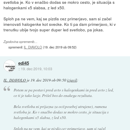
svetloba je. Ko v enačbo dodas se mokro cesto, je situacija s
halogenkami x5 slabsa, z led x50.
Sploh pa ne vem, kaj se pizdis cez primerjavo, sam si začel
imenovati halogenke kot svecke. Ko ti pa dam primerjavo, ki v
trenutku ubije tvojo super duper led svetlobo, pa jokas.
Zgodovina sprememb…
spremenil:
IL_DIAVOLO
(
19. dec 2019 ob 09:52
)
edi45
::
19. dec 2019, 10:03
IL_DIAVOLO
je
19. dec 2019 ob 09:50
izjavil
:
Potem se pa postavi pred avto s halogenkami in pred avto z led,
ce ti je tako lazje. Prišel bos do enakega rezultata.
Bela svetloba ni prijazna za oci(posebej utrujene), rumena
svetloba je. Ko v enačbo dodas se mokro cesto, je situacija s
halogenkami x5 slabsa, z led x50.
Sploh pa ne vem, kaj se pizdis cez primerjavo, sam si začel