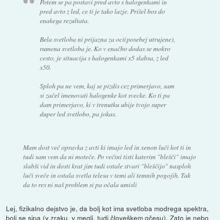
Potem se pa postavi pred avto s halogenkami in
pred avto z led, ce ti je tako lazje. Prišel bos do
enakega rezultata.
Bela svetloba ni prijazna za oci(posebej utrujene),
rumena svetloba je. Ko v enačbo dodas se mokro
cesto, je situacija s halogenkami x5 slabsa, z led
x50.
Sploh pa ne vem, kaj se pizdis cez primerjavo, sam
si začel imenovati halogenke kot svecke. Ko ti pa
dam primerjavo, ki v trenutku ubije tvojo super
duper led svetlobo, pa jokas.
Mam dost več opravka z avti ki imajo led in xenon luči kot ti in
tudi sam vem da ni moteče. Po večini tisti katerim "blešči" imajo
slabši vid in dosti krat jim tudi ostale stvari "bleščijo" nasploh
luči sveče in ostala svetla telesa v temi ali temnih pogojih. Tak
da to res ni naš problem si pa očala umisli
Lej, fizikalno dejstvo je, da bolj kot ima svetloba modrega spektra,
bolj se sipa (v zraku, v megli, tudi človeškem očesu). Zato je nebo