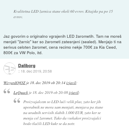
Kvalitetna LED žarnica stane okoli 60 evrov. Kitajske pa po 15
evrov.
Jaz govorim o originalno vgrajenih LED žarometih. Tam ne moreš
menjati "žarnic" ker so žarometi zatesnjeni (sealed). Menjajo ti na
serivus celoten žaromet, cena recimo nekje 700€ za Kia Ceed,
800€ za VW Polo, itd.
Daliborg
::
18. dec 2019, 20:58
WizzardOfOZ
je
18. dec 2019 ob 20:14
izjavil
:
LeQuack
je
18. dec 2019 ob 20:08
izjavil
:
Proizvajalcem so LED luči velik plus, zato ker jih
uporabnik ne mora sam menjati, menjava pa stane
na uradnih servisih slabih 1.000 EUR, zato ker se
menja cel žaromet. Tako da vsekakor proizvajalci
bodo tlačili LED kukr se da notr.