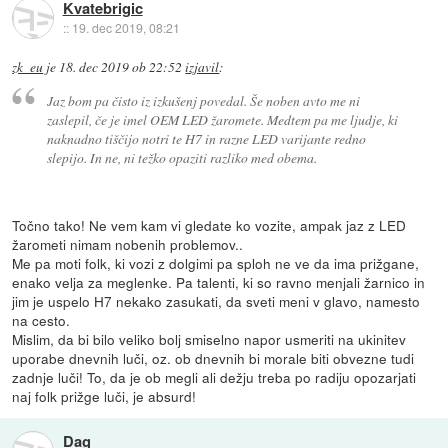
Kvatebrigic
::
19. dec 2019, 08:21
zk_eu
je
18. dec 2019 ob 22:52
izjavil
:
Jaz bom pa čisto iz izkušenj povedal. Še noben avto me ni
zaslepil, če je imel OEM LED žaromete. Medtem pa me ljudje, ki
naknadno tiščijo notri te H7 in razne LED varijante redno
slepijo. In ne, ni težko opaziti razliko med obema.
Točno tako! Ne vem kam vi gledate ko vozite, ampak jaz z LED
žarometi nimam nobenih problemov..
Me pa moti folk, ki vozi z dolgimi pa sploh ne ve da ima prižgane,
enako velja za meglenke. Pa talenti, ki so ravno menjali žarnico in
jim je uspelo H7 nekako zasukati, da sveti meni v glavo, namesto
na cesto.
Mislim, da bi bilo veliko bolj smiselno napor usmeriti na ukinitev
uporabe dnevnih luči, oz. ob dnevnih bi morale biti obvezne tudi
zadnje luči! To, da je ob megli ali dežju treba po radiju opozarjati
naj folk prižge luči, je absurd!
Dag