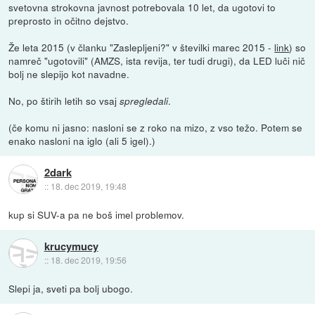
svetovna strokovna javnost potrebovala 10 let, da ugotovi to
preprosto in očitno dejstvo.
Že leta 2015 (v članku "Zaslepljeni?" v številki marec 2015 -
link
) so
namreč "ugotovili" (AMZS, ista revija, ter tudi drugi), da LED luči nič
bolj ne slepijo kot navadne.
No, po štirih letih so vsaj
.
spregledali
(če komu ni jasno: nasloni se z roko na mizo, z vso težo. Potem se
enako nasloni na iglo (ali 5 igel).)
2dark
::
18. dec 2019, 19:48
kup si SUV-a pa ne boš imel problemov.
krucymucy
::
18. dec 2019, 19:56
Slepi ja, sveti pa bolj ubogo.