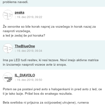
problema navadi.
peaks
::
19. dec 2019, 09:22
Že xenonke so bile korak naprej za vozečega in korak nazaj za
nasproti vozečega,
a led je zedaj še pol koraka?
TheBlueOne
::
19. dec 2019, 09:34
Ima pa LED tudi resitev, ki resi tezave. Novi imejo aktivne matrice
in izvzamejo nasproti vozece avte iz snopa.
IL_DIAVOLO
::
19. dec 2019, 09:50
Potem se pa postavi pred avto s halogenkami in pred avto z led, ce
ti je tako lazje. Prišel bos do enakega rezultata.
Bela svetloba ni prijazna za oci(posebej utrujene), rumena