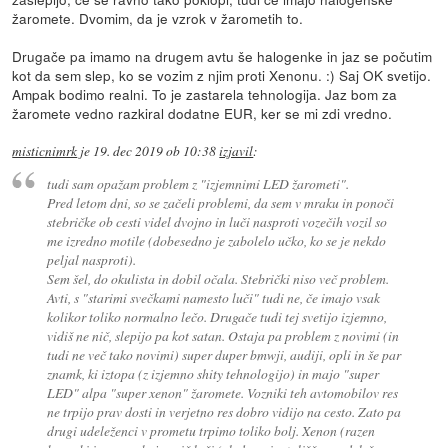
žaromete. Dvomim, da je vzrok v žarometih to.
Drugače pa imamo na drugem avtu še halogenke in jaz se počutim
kot da sem slep, ko se vozim z njim proti Xenonu. :) Saj OK svetijo.
Ampak bodimo realni. To je zastarela tehnologija. Jaz bom za
žaromete vedno razkiral dodatne EUR, ker se mi zdi vredno.
misticnimrk
je
19. dec 2019 ob 10:38
izjavil
:
tudi sam opažam problem z "izjemnimi LED žarometi".
Pred letom dni, so se začeli problemi, da sem v mraku in ponoči
stebričke ob cesti videl dvojno in luči nasproti vozečih vozil so
me izredno motile (dobesedno je zabolelo učko, ko se je nekdo
peljal nasproti).
Sem šel, do okulista in dobil očala. Stebrički niso več problem.
Avti, s "starimi svečkami namesto luči" tudi ne, če imajo vsak
kolikor toliko normalno lečo. Drugače tudi tej svetijo izjemno,
vidiš ne nič, slepijo pa kot satan. Ostaja pa problem z novimi (in
tudi ne več tako novimi) super duper bmwji, audiji, opli in še par
znamk, ki iztopa (z izjemno shity tehnologijo) in majo "super
LED" alpa "super xenon" žaromete. Vozniki teh avtomobilov res
ne trpijo prav dosti in verjetno res dobro vidijo na cesto. Zato pa
drugi udeleženci v prometu trpimo toliko bolj. Xenon (razen