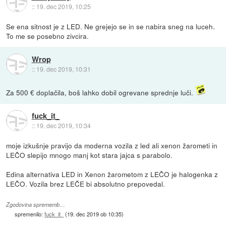
::
19. dec 2019, 10:25
Se ena sitnost je z LED. Ne grejejo se in se nabira sneg na luceh.
To me se posebno zivcira.
Wrop
::
19. dec 2019, 10:31
Za 500 € doplačila, boš lahko dobil ogrevane sprednje luči.
fuck_it_
::
19. dec 2019, 10:34
moje izkušnje pravijo da moderna vozila z led ali xenon žarometi in
LEČO slepijo mnogo manj kot stara jajca s parabolo.
Edina alternativa LED in Xenon žarometom z LEČO je halogenka z
LEČO. Vozila brez LEČE bi absolutno prepovedal.
Zgodovina sprememb…
spremenilo:
fuck_it_
(
19. dec 2019 ob 10:35
)