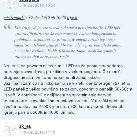
::
19. dec 2019, 10:54
misticnimrk
je
19. dec 2019 ob 10:38
izjavil
:
Kot drugo, dejmo se zavedat, da novo ni nujno boljše. LED luči
v notranjih prostorih še vedno niso ekvivalent halogenkam in
podobnim varjantam. Ja so varčejše ampak zaradi tega niso
superiorna tehnologija. Rad bi vas videl v pisarnah z ledicami in
t.i. modro svetlobo. Po 8h dela boste domov odšli kot zombiji -
trut me on that or try it your self.
No, to si pa povsem mimo sunil. LED so že postale superiorna
notranja razsvetljava, praktično v vsakem pogledu. Če meniš
drugače, imaš montirane napačne ali zanič ledice.
Jaz imam žarnico na nitko samo še v kleti, kjer jo prižgem 2x letno.
LED paneli z veliko površino so zakon, govorim o panelih 60x60cm
in več. V kombinaciji z daljincem za spreminjanje barvne
temperature in svetlosti so enostavno zakon. V otroški sobi npr.
zvečer nastavimo 2700K in morda 300 lumnov, sredi dneva ob
igranju pa na 6500K in 4000 lumnov.
zk_eu
::
19. dec 2019, 11:13