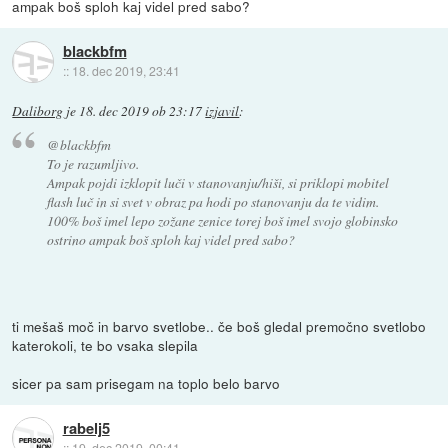
ampak boš sploh kaj videl pred sabo?
blackbfm
::
18. dec 2019, 23:41
Daliborg
je
18. dec 2019 ob 23:17
izjavil
:
@blackbfm
To je razumljivo.
Ampak pojdi izklopit luči v stanovanju/hiši, si priklopi mobitel
flash luč in si svet v obraz pa hodi po stanovanju da te vidim.
100% boš imel lepo zožane zenice torej boš imel svojo globinsko
ostrino ampak boš sploh kaj videl pred sabo?
ti mešaš moč in barvo svetlobe.. če boš gledal premočno svetlobo
katerokoli, te bo vsaka slepila
sicer pa sam prisegam na toplo belo barvo
rabelj5
::
19. dec 2019, 00:41