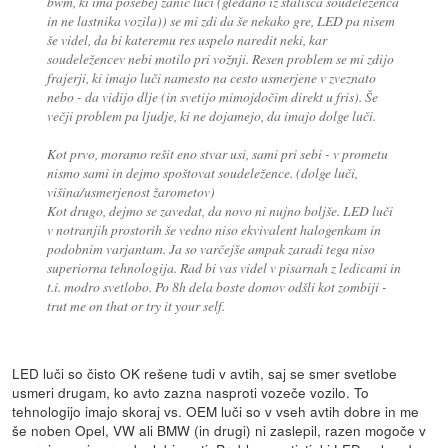
bwm, ki ima posebej zanič luči (gledano iz stališča soudeleženca
in ne lastnika vozila)) se mi zdi da še nekako gre, LED pa nisem
še videl, da bi kateremu res uspelo naredit neki, kar
soudeležencev nebi motilo pri vožnji. Resen problem se mi zdijo
frajerji, ki imajo luči namesto na cesto usmerjene v zveznato
nebo - da vidijo dlje (in svetijo mimojdočim direkt u fris). Še
večji problem pa ljudje, ki ne dojamejo, da imajo dolge luči.
Kot prvo, moramo rešit eno stvar usi, sami pri sebi - v prometu
nismo sami in dejmo spoštovat soudeležence. (dolge luči,
višina/usmerjenost žarometov)
Kot drugo, dejmo se zavedat, da novo ni nujno boljše. LED luči
v notranjih prostorih še vedno niso ekvivalent halogenkam in
podobnim varjantam. Ja so varčejše ampak zaradi tega niso
superiorna tehnologija. Rad bi vas videl v pisarnah z ledicami in
t.i. modro svetlobo. Po 8h dela boste domov odšli kot zombiji -
trut me on that or try it your self.
LED luči so čisto OK rešene tudi v avtih, saj se smer svetlobe
usmeri drugam, ko avto zazna nasproti vozeče vozilo. To
tehnologijo imajo skoraj vs. OEM luči so v vseh avtih dobre in me
še noben Opel, VW ali BMW (in drugi) ni zaslepil, razen mogoče v