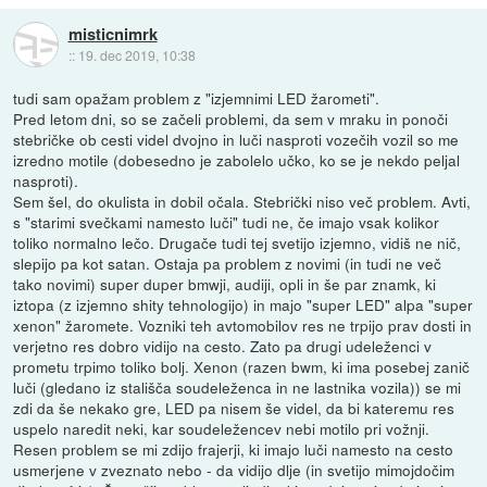
misticnimrk
::
19. dec 2019, 10:38
tudi sam opažam problem z "izjemnimi LED žarometi".
Pred letom dni, so se začeli problemi, da sem v mraku in ponoči
stebričke ob cesti videl dvojno in luči nasproti vozečih vozil so me
izredno motile (dobesedno je zabolelo učko, ko se je nekdo peljal
nasproti).
Sem šel, do okulista in dobil očala. Stebrički niso več problem. Avti,
s "starimi svečkami namesto luči" tudi ne, če imajo vsak kolikor
toliko normalno lečo. Drugače tudi tej svetijo izjemno, vidiš ne nič,
slepijo pa kot satan. Ostaja pa problem z novimi (in tudi ne več
tako novimi) super duper bmwji, audiji, opli in še par znamk, ki
iztopa (z izjemno shity tehnologijo) in majo "super LED" alpa "super
xenon" žaromete. Vozniki teh avtomobilov res ne trpijo prav dosti in
verjetno res dobro vidijo na cesto. Zato pa drugi udeleženci v
prometu trpimo toliko bolj. Xenon (razen bwm, ki ima posebej zanič
luči (gledano iz stališča soudeleženca in ne lastnika vozila)) se mi
zdi da še nekako gre, LED pa nisem še videl, da bi kateremu res
uspelo naredit neki, kar soudeležencev nebi motilo pri vožnji.
Resen problem se mi zdijo frajerji, ki imajo luči namesto na cesto
usmerjene v zveznato nebo - da vidijo dlje (in svetijo mimojdočim