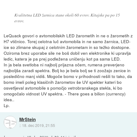
Kvalitetna LED žarnica stane okoli 60 evrov. Kitajske pa po 15
evrov.
LeQuack govori o avtomobilskih LED žarometih in ne o žarometih z
H7 vtičnico. Torej celotna luč avtomobila in ne samo žarnica, LED-
ice so zlimane skupaj z celotnim žarometam in so težko dostopne.
Oziroma brez uporabe sile ne boš dobil ven elektronike ki upravlja
ledic, katera je pa prej podležena uničenju kot pa sama LED.
In ja bela svetloba ni najbolj prijazna očem, rumena preverjeno
najboljša zaradi spektra. Bolj ko je bela bolj se ti zoožajo zenice in
posledično manj vidiš. Mogoče bomo v prihodnosti rešili to tako, da
bomo imeli poleg klasičnih žarometov še UV spekter kateri bo
osvetljeval avtomobile s pomočjo vetrobranskega stekla, ki bo
omogočalo vidnost UV spektra. - There goes a bilion (currency)
idea..
Lp.
MrStein
::
18. dec 2019, 21:55