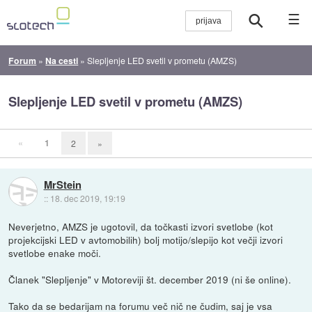
☰
Forum
»
Na cesti
»
Slepljenje LED svetil v prometu (AMZS)
Slepljenje LED svetil v prometu (AMZS)
«
1
2
»
MrStein
::
18. dec 2019, 19:19
Neverjetno, AMZS je ugotovil, da točkasti izvori svetlobe (kot
projekcijski LED v avtomobilih) bolj motijo/slepijo kot večji izvori
svetlobe enake moči.
Članek "Slepljenje" v Motoreviji št. december 2019 (ni še online).
Tako da se bedarijam na forumu več nič ne čudim, saj je vsa