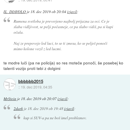
IL_DIAVOLO
je
18. dec 2019 ob 20:04
izjavil
:
Rumena svetloba je preverjeno najbolj prijazna za oci. Ce je
slaba vidljivost, se pelji počasneje, ce pa slabo vidiš, pa si kupi
očala.
Naj ze prepovejo led luci, to se ti zmesa, ko se pelješ ponoči
mimo kolone vozil z led lucmi.
te modre luči (pa ne policija) so res moteče ponoči, še posebej ko
talenti vozijo proti tebi z dolgimi
bbbbbb2015
::
19. dec 2019, 04:35
MrStein
je
18. dec 2019 ob 20:07
izjavil
:
2dark
je
18. dec 2019 ob 19:48
izjavil
:
kup si SUV-a pa ne boš imel problemov.