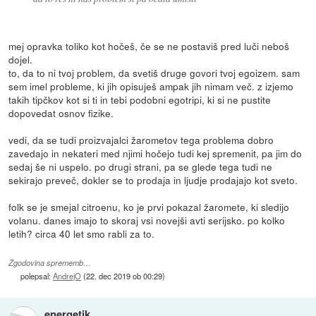
mej opravka toliko kot hočeš, če se ne postaviš pred luči neboš
dojel.
to, da to ni tvoj problem, da svetiš druge govori tvoj egoizem. sam
sem imel probleme, ki jih opisuješ ampak jih nimam več. z izjemo
takih tipčkov kot si ti in tebi podobni egotripi, ki si ne pustite
dopovedat osnov fizike.
vedi, da se tudi proizvajalci žarometov tega problema dobro
zavedajo in nekateri med njimi hočejo tudi kej spremenit, pa jim do
sedaj še ni uspelo. po drugi strani, pa se glede tega tudi ne
sekirajo preveč, dokler se to prodaja in ljudje prodajajo kot sveto.
folk se je smejal citroenu, ko je prvi pokazal žaromete, ki sledijo
volanu. danes imajo to skoraj vsi novejši avti serijsko. po kolko
letih? circa 40 let smo rabli za to.
Zgodovina sprememb…
polepsal:
AndrejO
(
22. dec 2019 ob 00:29
)
energetik