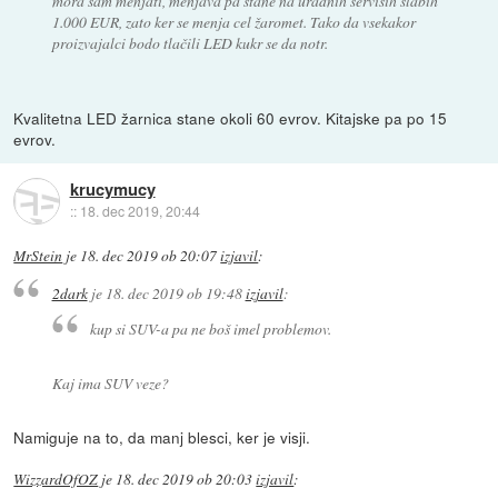
mora sam menjati, menjava pa stane na uradnih servisih slabih
1.000 EUR, zato ker se menja cel žaromet. Tako da vsekakor
proizvajalci bodo tlačili LED kukr se da notr.
Kvalitetna LED žarnica stane okoli 60 evrov. Kitajske pa po 15
evrov.
krucymucy
::
18. dec 2019, 20:44
MrStein
je
18. dec 2019 ob 20:07
izjavil
:
2dark
je
18. dec 2019 ob 19:48
izjavil
:
kup si SUV-a pa ne boš imel problemov.
Kaj ima SUV veze?
Namiguje na to, da manj blesci, ker je visji.
WizzardOfOZ
je
18. dec 2019 ob 20:03
izjavil
: