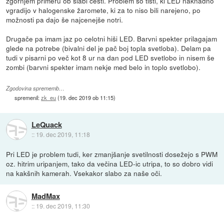
zgornjem primeru ob slabi cesti. Problem so tisti, ki LED naknadno
vgradijo v halogenske žaromete, ki za to niso bili narejeno, po
možnosti pa dajo še najcenejše notri.
Drugače pa imam jaz po celotni hiši LED. Barvni spekter prilagajam
glede na potrebe (bivalni del je pač boj topla svetloba). Delam pa
tudi v pisarni po več kot 8 ur na dan pod LED svetlobo in nisem še
zombi (barvni spekter imam nekje med belo in toplo svetlobo).
Zgodovina sprememb…
spremenil:
zk_eu
(
19. dec 2019 ob 11:15
)
LeQuack
::
19. dec 2019, 11:18
Pri LED je problem tudi, ker zmanjšanje svetilnosti dosežejo s PWM
oz. hitrim uripanjem, tako da večina LED-ic utripa, to so dobro vidi
na kakšnih kamerah. Vsekakor slabo za naše oči.
MadMax
::
19. dec 2019, 11:30