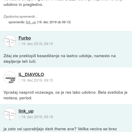
udobno in pregledno.
Zgodovina sprememb…
spremenilo:
link_up
(
19. dec 2019 ob 09:13
)
Furbo
::
19. dec 2019, 09:15
Zdaj ste preklopili besedičenje na lastno udobje, namesto na
slepljenje teh luči.
IL_DIAVOLO
::
19. dec 2019, 09:15
Vprašaj nasproti vozecega, ce je res tako udobno. Bela svetloba je
moteca, period.
link_up
::
19. dec 2019, 09:18
ja zato vsi uporabljajo dark theme ane? Velika vecina se brez