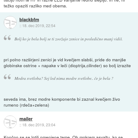
težko opaziti razliko med obema.
blackbfm
::
18. dec 2019, 22:54
Bolj ko je bela bolj se ti zoožajo zenice in posledično manj vidiš.
pri polno razširjeni zenici je vid kvečjem slabši, pride do manjše
globinske ostrine + napake v leči (dioptrija,cilinder) so bolj izrazite
Modra svetloba? Sej led nima modre svetlobe.. če je bela ?
seveda ima, brez modre komponente bi zaznal kvečjem živo
rumeno (rdeča+zelena)
mailer
::
18. dec 2019, 23:04
Končno se se lotili omenjene teme. Ob mokrem asvaltu, ko se