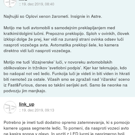
::
19. dec 2019, 08:40
Najhujši so Oplovi xenon žarometi. Insignie in Astre.
Motijo me tudi avtomobili s samodejnim preklapljanjem med
kratkimi/dolgimi lučmi. Prepozno preklopijo. Sploh v ovinkih, človek
izklopi dolge že prej, ker vidi na zunanji strani ovinka odsev luči
nasproti vozečega avta. Avtomatika preklopi šele, ko kamera
direktno vidi luči nasproti vozečega.
Motijo me tudi 'dizajnerske' luči, v novoreku avtomobilskih
oblikovalcev in tržnikov 'svetlobni podpis'. Kjer kar tekmujejo, kdo
bo našopal not več ledic. Funkcija luči je videti in biti viden in hkrati
biti nemoteč za ostale. Včasih smo se zgražali nad 'rižarsko' sceno
iz Fast&Furious, danes so takšni serijski avti. Samo še neonke na
podvozju jim manjkajo.
link_up
::
19. dec 2019, 09:13
Potrebno je imeti tudi dodatno opremo zatemnevanja, ki s pomocjo
kamere ugasa segmente ledic. To pomeni, da nasproti vozeci avto
ne kasira snopa v glavo. In voziti z LED lucmi je neprimerno bolj