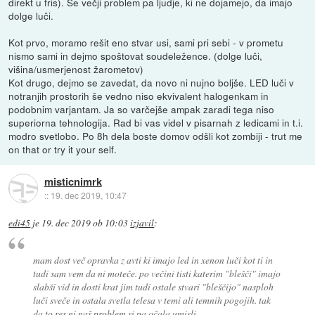
direkt u fris). Še večji problem pa ljudje, ki ne dojamejo, da imajo
dolge luči.
Kot prvo, moramo rešit eno stvar usi, sami pri sebi - v prometu
nismo sami in dejmo spoštovat soudeležence. (dolge luči,
višina/usmerjenost žarometov)
Kot drugo, dejmo se zavedat, da novo ni nujno boljše. LED luči v
notranjih prostorih še vedno niso ekvivalent halogenkam in
podobnim varjantam. Ja so varčejše ampak zaradi tega niso
superiorna tehnologija. Rad bi vas videl v pisarnah z ledicami in t.i.
modro svetlobo. Po 8h dela boste domov odšli kot zombiji - trut me
on that or try it your self.
misticnimrk
::
19. dec 2019, 10:47
edi45
je
19. dec 2019 ob 10:03
izjavil
:
mam dost več opravka z avti ki imajo led in xenon luči kot ti in
tudi sam vem da ni moteče. po večini tisti katerim "blešči" imajo
slabši vid in dosti krat jim tudi ostale stvari "bleščijo" nasploh
luči sveče in ostala svetla telesa v temi ali temnih pogojih. tak
da to res ni naš problem si pa očala umisli