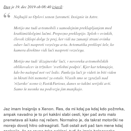
Dag
je
19. dec 2019 ob 08:40
izjavil
:
Najhujši so Oplovi xenon žarometi. Insignie in Astre.
Motijo me tudi avtomobili s samodejnim preklapljanjem med
kratkimi/dolgimi lučmi. Prepozno preklopijo. Sploh v ovinkih,
človek izklopi dolge že prej, ker vidi na zunanji strani ovinka
odsev luči nasproti vozečega avta. Avtomatika preklopi šele, ko
kamera direktno vidi luči nasproti vozečega.
Motijo me tudi 'dizajnerske' luči, v novoreku avtomobilskih
oblikovalcev in tržnikov 'svetlobni podpis'. Kjer kar tekmujejo,
kdo bo našopal not več ledic. Funkcija luči je videti in biti viden
in hkrati biti nemoteč za ostale. Včasih smo se zgražali nad
'rižarsko' sceno iz Fast&Furious, danes so takšni serijski avti.
Samo še neonke na podvozju jim manjkajo.
Jaz imam Insignijo s Xenon. Res, da mi kdaj pa kdaj kdo požmrka,
ampak navadno je to pri kakšni slabi cesti, kjer pač avto malo
premetava ali kako naj rečem. Normalno je, da takrat motorčki ne
morejo dovolj hitro odreagirati. Tudi ostali avti pač tam mene kdaj
zaslepijo, če se ravno tako poklopi, tudi če imajo halogenske