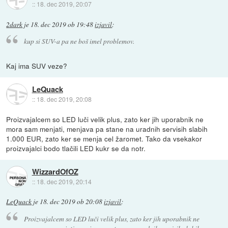
::
18. dec 2019, 20:07
2dark
je
18. dec 2019 ob 19:48
izjavil
:
kup si SUV-a pa ne boš imel problemov.
Kaj ima SUV veze?
LeQuack
::
18. dec 2019, 20:08
Proizvajalcem so LED luči velik plus, zato ker jih uporabnik ne
mora sam menjati, menjava pa stane na uradnih servisih slabih
1.000 EUR, zato ker se menja cel žaromet. Tako da vsekakor
proizvajalci bodo tlačili LED kukr se da notr.
WizzardOfOZ
::
18. dec 2019, 20:14
LeQuack
je
18. dec 2019 ob 20:08
izjavil
:
Proizvajalcem so LED luči velik plus, zato ker jih uporabnik ne