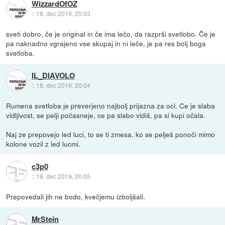
WizzardOfOZ
::
18. dec 2019, 20:03
sveti dobro, če je original in če ima lečo, da razprši svetlobo. Če je
pa naknadno vgrajeno vse skupaj in ni leče, je pa res bolj boga
svetloba.
IL_DIAVOLO
::
18. dec 2019, 20:04
Rumena svetloba je preverjeno najbolj prijazna za oci. Ce je slaba
vidljivost, se pelji počasneje, ce pa slabo vidiš, pa si kupi očala.
Naj ze prepovejo led luci, to se ti zmesa, ko se pelješ ponoči mimo
kolone vozil z led lucmi.
c3p0
::
18. dec 2019, 20:05
Prepovedali jih ne bodo, kvečjemu izboljšali.
MrStein