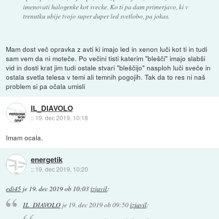
imenovati halogenke kot svecke. Ko ti pa dam primerjavo, ki v
trenutku ubije tvojo super duper led svetlobo, pa jokas.
Mam dost več opravka z avti ki imajo led in xenon luči kot ti in tudi
sam vem da ni moteče. Po večini tisti katerim "blešči" imajo slabši
vid in dosti krat jim tudi ostale stvari "bleščijo" nasploh luči sveče in
ostala svetla telesa v temi ali temnih pogojih. Tak da to res ni naš
problem si pa očala umisli
IL_DIAVOLO
::
19. dec 2019, 10:18
Imam ocala.
energetik
::
19. dec 2019, 10:20
edi45
je
19. dec 2019 ob 10:03
izjavil
:
IL_DIAVOLO
je
19. dec 2019 ob 09:50
izjavil
: