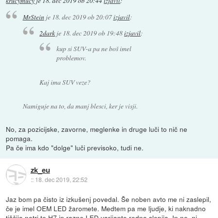
krucymucy
je
18. dec 2019 ob 20:44
izjavil
:
MrStein
je
18. dec 2019 ob 20:07
izjavil
:
2dark
je
18. dec 2019 ob 19:48
izjavil
:
kup si SUV-a pa ne boš imel
problemov.
Kaj ima SUV veze?
Namiguje na to, da manj blesci, ker je visji.
No, za pozicijske, zavorne, meglenke in druge luči to nič ne
pomaga.
Pa če ima kdo "dolge" luči previsoko, tudi ne.
zk_eu
::
18. dec 2019, 22:52
Jaz bom pa čisto iz izkušenj povedal. Še noben avto me ni zaslepil,
če je imel OEM LED žaromete. Medtem pa me ljudje, ki naknadno
tiščijo notri te H7 in razne LED varijante redno slepijo. In ne, ni