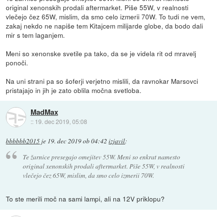
original xenonskih prodali aftermarket. Piše 55W, v realnosti
vlečejo čez 65W, mislim, da smo celo izmerii 70W. To tudi ne vem,
zakaj nekdo ne napiše tem Kitajcem milijarde globe, da bodo dali
mir s tem laganjem.
Meni so xenonske svetile pa tako, da se je videla rit od mravelj
ponoči.
Na uni strani pa so šoferji verjetno mislili, da ravnokar Marsovci
pristajajo in jih je zato oblila močna svetloba.
MadMax
::
19. dec 2019, 05:08
bbbbbb2015
je
19. dec 2019 ob 04:42
izjavil
:
Te žarnice presegajo omejitev 55W. Meni so enkrat namesto
original xenonskih prodali aftermarket. Piše 55W, v realnosti
vlečejo čez 65W, mislim, da smo celo izmerii 70W.
To ste merili moč na sami lampi, ali na 12V priklopu?