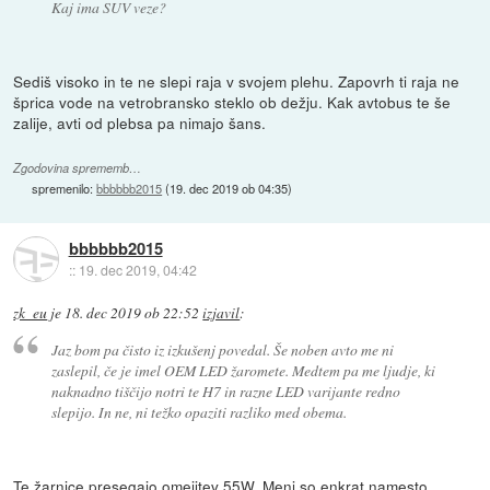
Kaj ima SUV veze?
Sediš visoko in te ne slepi raja v svojem plehu. Zapovrh ti raja ne
šprica vode na vetrobransko steklo ob dežju. Kak avtobus te še
zalije, avti od plebsa pa nimajo šans.
Zgodovina sprememb…
spremenilo:
bbbbbb2015
(
19. dec 2019 ob 04:35
)
bbbbbb2015
::
19. dec 2019, 04:42
zk_eu
je
18. dec 2019 ob 22:52
izjavil
:
Jaz bom pa čisto iz izkušenj povedal. Še noben avto me ni
zaslepil, če je imel OEM LED žaromete. Medtem pa me ljudje, ki
naknadno tiščijo notri te H7 in razne LED varijante redno
slepijo. In ne, ni težko opaziti razliko med obema.
Te žarnice presegajo omejitev 55W. Meni so enkrat namesto