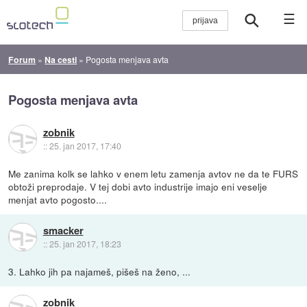
☰
Forum
»
Na cesti
»
Pogosta menjava avta
Pogosta menjava avta
zobnik
::
25. jan 2017, 17:40
Me zanima kolk se lahko v enem letu zamenja avtov ne da te FURS
obtoži preprodaje. V tej dobi avto industrije imajo eni veselje
menjat avto pogosto....
smacker
::
25. jan 2017, 18:23
3. Lahko jih pa najameš, pišeš na ženo, ...
zobnik