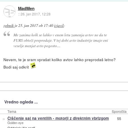
MadMen
::
26. jan 2017, 12:28
zobnik
je
25. jan 2017 ob 17:40
izjavil
:
Me zanima kolk se lahko v enem letu zamenja avtov ne da te
FURS obtoži preprodaje. V tej dobi avto industrije imajo eni
veselje menjat avto pogosto....
Nevem, te je sram vprašat koliko avtov lahko preprodaš letno?
Bodi saj odkrit
Vredno ogleda ...
Tema
Sporočila
»
Čiščenje saj na ventilih - motorji z direktnim vbrizgom
55
Golden eye
Oddelek:
Na cesti