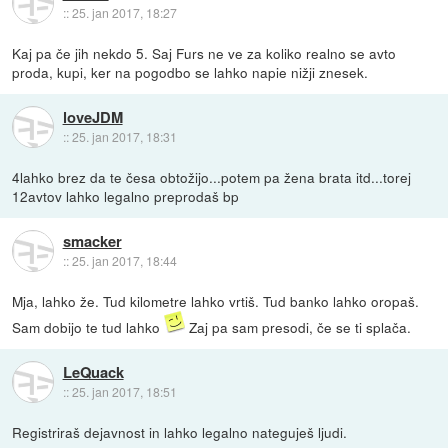
::
25. jan 2017, 18:27
Kaj pa če jih nekdo 5. Saj Furs ne ve za koliko realno se avto
proda, kupi, ker na pogodbo se lahko napie nižji znesek.
loveJDM
::
25. jan 2017, 18:31
4lahko brez da te česa obtožijo...potem pa žena brata itd...torej
12avtov lahko legalno preprodaš bp
smacker
::
25. jan 2017, 18:44
Mja, lahko že. Tud kilometre lahko vrtiš. Tud banko lahko oropaš.
Sam dobijo te tud lahko
Zaj pa sam presodi, če se ti splača.
LeQuack
::
25. jan 2017, 18:51
Registriraš dejavnost in lahko legalno nateguješ ljudi.