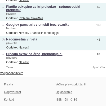
»
Plačilo odkupine za kriptolocker - računovodski
67
problem?
poweroff
Oddelek:
Problemi človeštva
»
Googlov pametni avtomobil brez voznika
133
McHusch
Oddelek:
Novice
/
Znanost in tehnologija
⊘
Nadomestna vinjeta
45
jalovec09
Oddelek:
Na cesti
»
Prodaja avtov na črno, preprodajalci
88
jalovec09
Oddelek:
Na cesti
Tema
Sporočila
Več podobnih tem
Pravila
Večina pravic pridržanih
Odgovornost
Oglaševanje
Kontakt
ISSN 1581-0186