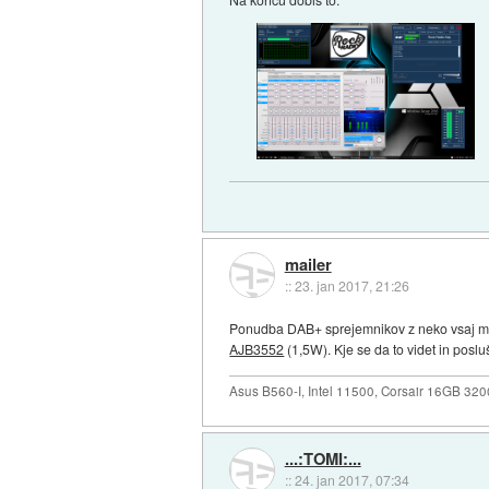
mailer
::
23. jan 2017, 21:26
Ponudba DAB+ sprejemnikov z neko vsaj mi
AJB3552
(1,5W). Kje se da to videt in poslu
Asus B560-I, Intel 11500, Corsair 16GB 3
...:TOMI:...
::
24. jan 2017, 07:34