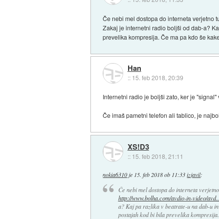
Če nebi mel dostopa do interneta verjetno tu
Zakaj je internetni radio boljši od dab-a? Ka
prevelika kompresija. Če ma pa kdo še kake
Han
::
15. feb 2018, 20:39
Internetni radio je boljši zato, ker je "sign
Če imaš pametni telefon ali tablico, je najbo
XS!D3
::
15. feb 2018, 21:11
nokia6310
je
15. feb 2018 ob 11:33
izjavil
:
Če nebi mel dostopa do interneta verjetno 
http://www.bolha.com/avdio-in-video/avd..
a? Kaj pa razlika v beatrate-u na dab-u in
postajah kod bi bila prevelika kompresija