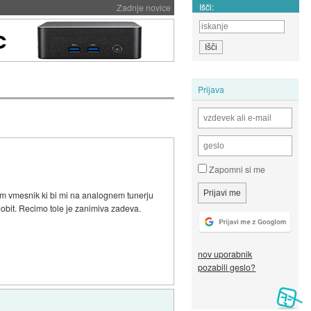
Išči:
Zadnje novice
Prijava
Zapomni si me
m vmesnik ki bi mi na analognem tunerju
dobit. Recimo tole je zanimiva zadeva.
nov uporabnik
pozabili geslo?