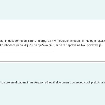
ator in dekoder na eni strani, na drugi pa FM modulator in oddajnik. Ne bom rekel, 
 izhodom ter ga vključiti na ojačevalnik. Kar pa ta naprava na tvoji povezavi je.
lahko sprejemal dab na fm-u. Ampak rešitev ki si jo omenil, bo seveda bolj praktičn