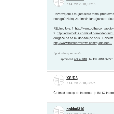
::
14. feb 2018, 22:15
Pozdravljeni, Obujam staro temo. pred dvem
novega? Nekaj zanimivih tunerjev sem sicer
REcimo tole. 1.
http://www.bolha.com/avdio-i
2.
http://www.bolha.com/avdio-in-video/avd..
drugače pa se mi dopade po opisu Roberts R
http://www.trustedreviews.com/guide/bes...
Zgodovina sprememb…
spremenil:
nokia6310
(
14. feb 2018 ob 22:
XS!D3
::
14. feb 2018, 22:26
Če imaš dostop do interneta, je IMHO interne
nokia6310
::
15. feb 2018, 11:33