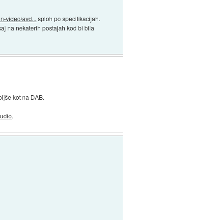
n-video/avd...
sploh po specifikacijah.
saj na nekaterih postajah kod bi bila
boljše kot na DAB.
udio
.