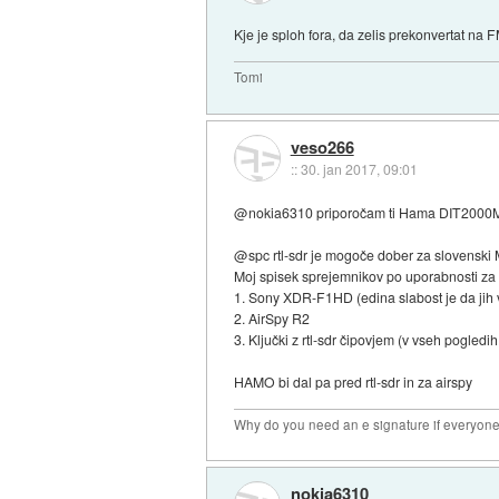
Kje je sploh fora, da zelis prekonvertat na 
Tomi
veso266
::
30. jan 2017, 09:01
@nokia6310 priporočam ti Hama DIT2000M ima
@spc rtl-sdr je mogoče dober za slovenski MU
Moj spisek sprejemnikov po uporabnosti za
1. Sony XDR-F1HD (edina slabost je da jih v
2. AirSpy R2
3. Ključki z rtl-sdr čipovjem (v vseh pogledih
HAMO bi dal pa pred rtl-sdr in za airspy
Why do you need an e signature if everyone 
nokia6310