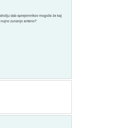
področju dab sprejemnikov mogoče že kaj
la nujno zunanjo anteno?