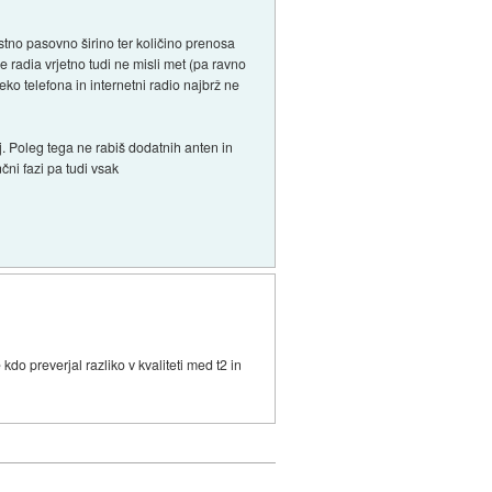
stno pasovno širino ter količino prenosa
 radia vrjetno tudi ne misli met (pa ravno
eko telefona in internetni radio najbrž ne
aj. Poleg tega ne rabiš dodatnih anten in
čni fazi pa tudi vsak
kdo preverjal razliko v kvaliteti med t2 in