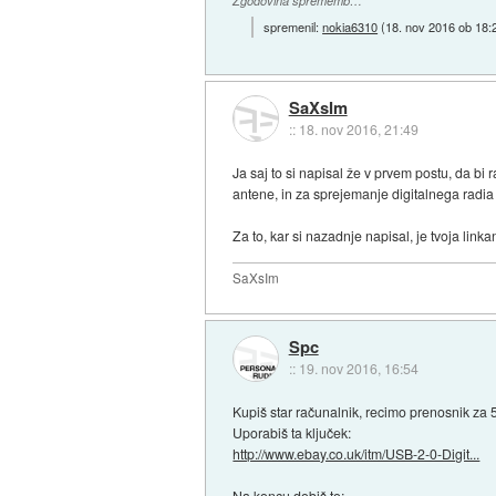
Zgodovina sprememb…
spremenil:
nokia6310
(
18. nov 2016 ob 18:
SaXsIm
::
18. nov 2016, 21:49
Ja saj to si napisal že v prvem postu, da b
antene, in za sprejemanje digitalnega radi
Za to, kar si nazadnje napisal, je tvoja lin
SaXsIm
Spc
::
19. nov 2016, 16:54
Kupiš star računalnik, recimo prenosnik za 
Uporabiš ta ključek:
http://www.ebay.co.uk/itm/USB-2-0-Digit...
Na koncu dobiš to: