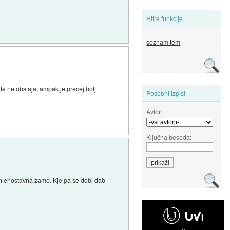
Hitre funkcije
seznam tem
da ne obstaja, ampak je precej bolj
Posebni izpisi
Avtor:
Ključna beseda:
a in enostavna zame. Kje pa se dobi dab