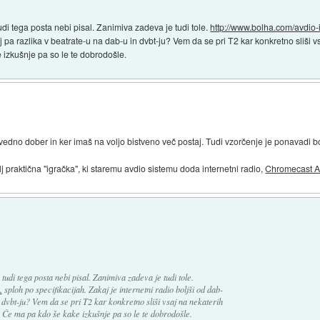
di tega posta nebi pisal. Zanimiva zadeva je tudi tole.
http://www.bolha.com/avdio-i
j pa razlika v beatrate-u na dab-u in dvbt-ju? Vem da se pri T2 kar konkretno sliši v
 izkušnje pa so le te dobrodošle.
al" vedno dober in ker imaš na voljo bistveno več postaj. Tudi vzorčenje je ponavadi 
lj praktična "igračka", ki staremu avdio sistemu doda internetni radio,
Chromecast A
tudi tega posta nebi pisal. Zanimiva zadeva je tudi tole.
.
sploh po specifikacijah. Zakaj je internetni radio boljši od dab-
 dvbt-ju? Vem da se pri T2 kar konkretno sliši vsaj na nekaterih
. Če ma pa kdo še kake izkušnje pa so le te dobrodošle.