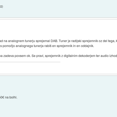
22
)
i rad na analognem tunerju sprejemal DAB. Tuner je radijski sprejemnik oz del tega,
a s pomočjo analognega tunerja rabiš en sprejemnik in en oddajnik.
kana zadeva povsem ok. Se pravi, sprejemnik z digitalnim dekoderjem ter audio izhodo
50€ na bolhi.