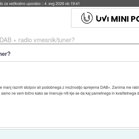
 avg 2026 ob 19:41
 DAB + radio vmesnik/tuner?
ner?
e manj raznih stolpov ali podobnega z možnostjo sprejema DAB+. Zanima me rabi
aja samo ne vem točno kako se imenuje niti kje se da kaj pametnega in kvalitetnega 