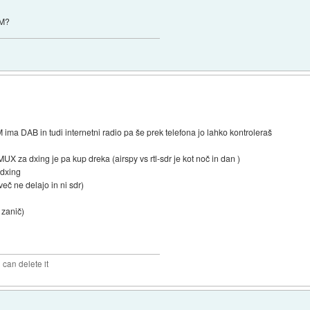
FM?
 DAB in tudi internetni radio pa še prek telefona jo lahko kontroleraš
X za dxing je pa kup dreka (airspy vs rtl-sdr je kot noč in dan )
 dxing
eč ne delajo in ni sdr)
 zanič)
can delete it