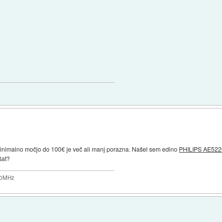
nimalno močjo do 100€ je več ali manj porazna. Našel sem edino
PHILIPS AE52
šat?
200MHz