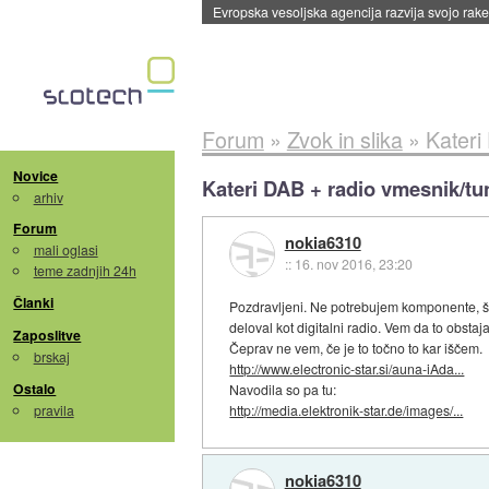
Na lingvistični olimpijadi letos brez medalj
::
4.
Forum
»
Zvok in slika
»
Kateri
Novice
Kateri DAB + radio vmesnik/tu
arhiv
Forum
nokia6310
mali oglasi
::
16. nov 2016, 23:20
teme zadnjih 24h
Članki
Pozdravljeni. Ne potrebujem komponente, š
deloval kot digitalni radio. Vem da to obst
Zaposlitve
Čeprav ne vem, če je to točno to kar iščem.
brskaj
http://www.electronic-star.si/auna-iAda...
Ostalo
Navodila so pa tu:
pravila
http://media.elektronik-star.de/images/...
nokia6310