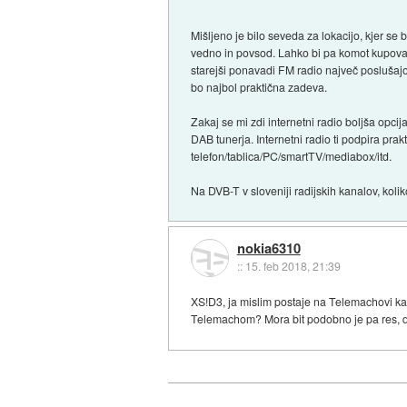
Mišljeno je bilo seveda za lokacijo, kjer s
vedno in povsod. Lahko bi pa komot kupoval 
starejši ponavadi FM radio največ poslušajo).
bo najbol praktična zadeva.
Zakaj se mi zdi internetni radio boljša opci
DAB tunerja. Internetni radio ti podpira prak
telefon/tablica/PC/smartTV/mediabox/itd.
Na DVB-T v sloveniji radijskih kanalov, koli
nokia6310
::
15. feb 2018, 21:39
XS!D3, ja mislim postaje na Telemachovi kabel
Telemachom? Mora bit podobno je pa res, da 