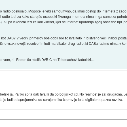
e bo radio poslušalo. Mogoče je tebi samoumvno, da imaš dostop do interneta z zado
radio tudi za kako starejšo osebo, ki fiksnega interneta nima in ga samo za potrebe
 Ali pa v končni fazi za kak vikend, kjer se internet uporablja zgolj občasno npr. pr
ja kot DAB? V večini primerov boš dobil boljšo kvaliteto in bistveno večji nabor post
tično vsak novejši receiver in tudi marsikater drug radio, ki DABa racimo nima, v kon
kor vem, ni. Razen če misliš DVB-C na Telemachovi kabelski....
ski ja. Pa tko so ta dab hvalili da bo boljši kot cd. No realnost je žal drugačna. Je 
je tudi od sprejemnika do sprejemnika čeprav je le ta digitalen opazna razlika.