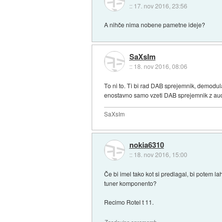
::
17. nov 2016, 23:56
A nihče nima nobene pametne ideje?
SaXsIm
::
18. nov 2016, 08:06
To ni to. Ti bi rad DAB sprejemnik, demodul
enostavno samo vzeti DAB sprejemnik z audio
SaXsIm
nokia6310
::
18. nov 2016, 15:00
Če bi imel tako kot si predlagal, bi potem 
tuner komponento?
Recimo Rotel t 11.