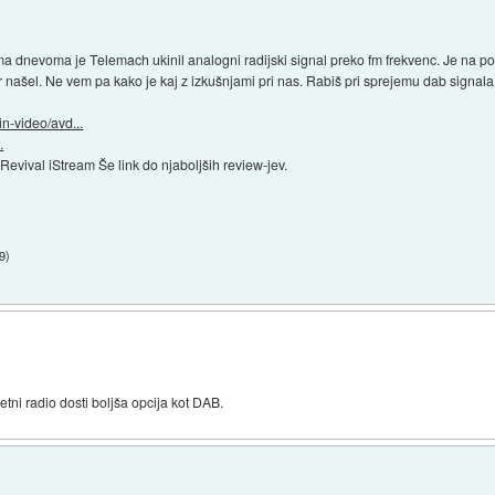
a dnevoma je Telemach ukinil analogni radijski signal preko fm frekvenc. Je na 
 našel. Ne vem pa kako je kaj z izkušnjami pri nas. Rabiš pri sprejemu dab signa
n-video/avd...
.
evival iStream Še link do njaboljših review-jev.
19
)
tni radio dosti boljša opcija kot DAB.