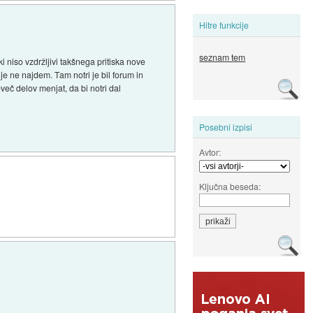
Hitre funkcije
seznam tem
i niso vzdržljivi takšnega pritiska nove
 je ne najdem. Tam notri je bil forum in
več delov menjat, da bi notri dal
Posebni izpisi
Avtor:
Ključna beseda: