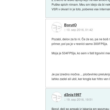
Puške sploh nimam. Meu sm idejo da bi neka
VSR v okvari in je toto, poberes vse internal
BorutO
::
10. sep 2016, 01:42
Pozabi, delov za to ni. Če že so, pa ne boš n
primer, pol pa je v resnici samo 300FPSja.
Moja je 534FPSja, ko sem v tisti trgovini mer
Je pa izredno močna ... pločevinko preluknja
lahko zadel ali ubil, ker krogle kar hitro ven l
d3nis1997
::
19. sep 2016, 19:51
Borut, deli so ampak iz iskanja sm spoznau