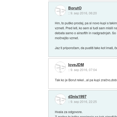
BorutO
::
9. sep 2016, 06:20
Hm, to puško prodaj, pa si novo kupi s takim
vzmeti. Pred leti, ko sem si tudi sam mislil 
debata samo o airsoftih in nadgradnjah. So mi
močnejšo vzmet.
Jaz ti priporočam, da pustiš tako kot imaš, če
loveJDM
::
9. sep 2016, 07:04
Tak ko je Borut rekel...al pa kupi zračno,do
d3nis1997
::
9. sep 2016, 22:25
Hvala za odgovore.
Z zračno te teško sprejmejo na kak airsoft fi