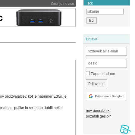
Išči:
Zadnje novice
Prijava
Zapomni si me
ov proizvajalcev, kot je naprimer EdGi, je
nalnost puške in se jih da dobiti nekje
nov uporabnik
pozabili geslo?