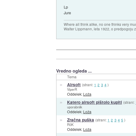
Lp
Jure
Where all think alike, no one thinks very mu
Walter Lippmann, leta 1922, o predpogoju 
Vredno ogleda ...
Tema
»
Airsoft
(strani:
1
2
3
4
)
ViperR
Oddelek:
Loža
»
Katero airsoft pištolo kupiti
(strani:
uporabniik
Oddelek:
Loža
»
Zračna puška
(strani:
1
2
3
4
5
)
R0K
Oddelek:
Loža