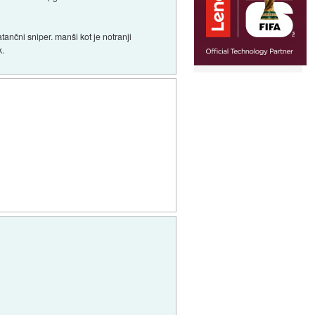
ančni sniper. manši kot je notranji
k.