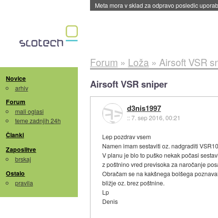
Meta mora v sklad za odpravo posledic uporabe
Forum
»
Loža
»
Airsoft VSR s
Novice
Airsoft VSR sniper
arhiv
Forum
d3nis1997
mali oglasi
::
7. sep 2016, 00:21
teme zadnjih 24h
Članki
Lep pozdrav vsem
Namen imam sestaviti oz. nadgraditi VSR10 
Zaposlitve
V planu je blo to puško nekak počasi sestavl
brskaj
z poštnino vred previsoka za naročanje po
Ostalo
Obračam se na kakšnega bolšega poznavalca, 
pravila
bližje oz. brez poštnine.
Lp
Denis