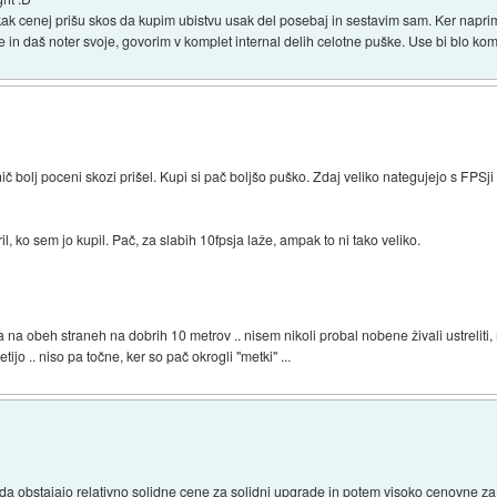
k cenej prišu skos da kupim ubistvu usak del posebaj in sestavim sam. Ker naprim
e in daš noter svoje, govorim v komplet internal delih celotne puške. Use bi blo komp
ič bolj poceni skozi prišel. Kupi si pač boljšo puško. Zdaj veliko nategujejo s FPSji 
il, ko sem jo kupil. Pač, za slabih 10fpsja laže, ampak to ni tako veliko.
 na obeh straneh na dobrih 10 metrov .. nisem nikoli probal nobene živali ustreliti,
etijo .. niso pa točne, ker so pač okrogli "metki" ...
 da obstajajo relativno solidne cene za solidni upgrade in potem visoko cenovne z