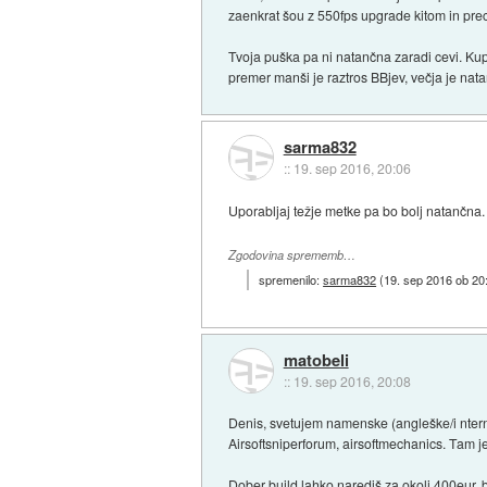
zaenkrat šou z 550fps upgrade kitom in prec
Tvoja puška pa ni natančna zaradi cevi. Kupi
premer manši je raztros BBjev, večja je nata
sarma832
::
19. sep 2016, 20:06
Uporabljaj težje metke pa bo bolj natančna. 
Zgodovina sprememb…
spremenilo:
sarma832
(
19. sep 2016 ob 20
matobeli
::
19. sep 2016, 20:08
Denis, svetujem namenske (angleške/i nter
Airsoftsniperforum, airsoftmechanics. Tam je 
Dober build lahko narediš za okoli 400eur, b