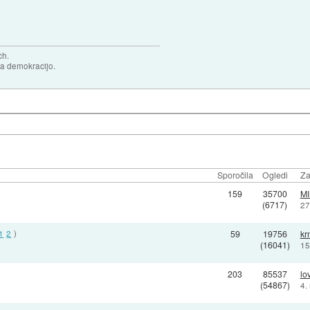
ch.
za demokracijo.
Sporočila
Ogledi
Za
159
35700
MI
(6717)
27
1
2
)
59
19756
kr
(16041)
15
203
85537
lo
(54867)
4.