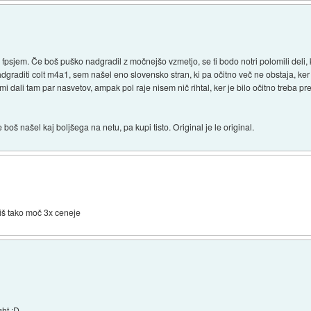
 fpsjem. Če boš puško nadgradil z močnejšo vzmetjo, se ti bodo notri polomili deli, k
nadgraditi colt m4a1, sem našel eno slovensko stran, ki pa očitno več ne obstaja, ker
 dali tam par nasvetov, ampak pol raje nisem nič rihtal, ker je bilo očitno treba pre
 boš našel kaj boljšega na netu, pa kupi tisto. Original je le original.
biš tako moč 3x ceneje
ght :D