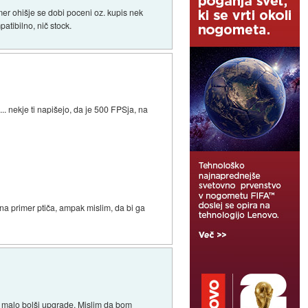
er ohišje se dobi poceni oz. kupis nek
atibilno, nič stock.
... nekje ti napišejo, da je 500 FPSja, na
 na primer ptiča, ampak mislim, da bi ga
a malo bolši upgrade. Mislim da bom