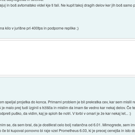
 in boš avtomatsko videl kje ti fali. Ne kupit takoj dragih delov ker jih boš samo 
 na kilo v jurišne pri 400fps in podporne replike ;)
m speljal projetka do konca. Primarni problem je bil prekratka cev, kar sem mislil re
je malo prej tudi izginil s tržišča in mislim da imam še vedno kar nekaj delov. Če 
eti puško, da vidim, kaj je sploh še notri. V torbi v omari je že kar nekaj let... :)
nim se, da sem bral, da je dostikrat celo bolj natančna od 6.01. Mimogrede, sem i
no če bi kupoval ponovno bi raje vzel Prometheus 6.03, ki je precej cenejša in isto d