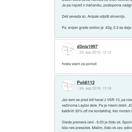
Je pa največ v mehaniku, postopoma nadgrajuj
Deli seveda so. Ampak odpiši slovenijo.
P.s. sniper grade srelivo je .43g, 0.3 se daje
d3nis1997
::
24. sep 2016, 12:12
hvala vsem za pomoč
Poldi112
::
24. sep 2016, 13:18
Jaz sem se pred leti hecal z VSR-10, pa nise
večinoma Laylax dele. Pa je nisem dobil, JG 
kakšnih 30% off me kontaktiraj. Ker moram odpr
Glede premera cevi - 6.03 je čisto ok. Spom
bila nek presežek. Mislim, čisto ok cev, edi