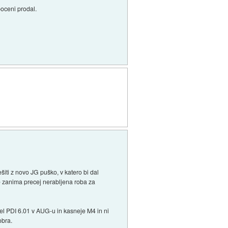
poceni prodal.
šiti z novo JG puško, v katero bi dal
te zanima precej nerabljena roba za
mel PDI 6.01 v AUG-u in kasneje M4 in ni
obra.