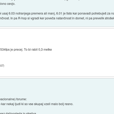
ivno cevjo.
 usaj 6.03 notranjega premera ali manj, 6.01 je tisto kar ponavadi potrebuješ za nat
nčnost. In pa R-hop si vgradi ker poveča natančnost in domet, ni pa prevelik stroše
534fps je precej. To bi rabil 0,3 metke
:07
)
nacionalne) forume:
kar nekaj ljudi ki so vse skupaj vzeli malo bolj resno.
rez daljnogleda in streliva.